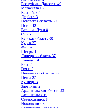
Республика Дагестан
40
Махачкала
15
Каспийск
5
Дербент
3
Псковская область
39
Псков
12
Великие Луки
8
Себеж
1
Курская область
38
Курск
27
Фатеж
1
Щигры
1
Липецкая область
37
Липецк
19
Елец
5
Грязи
2
Пензенская область
35
Пенза
27
Кузнецк
3
Заречный
2
Архангельская область
33
Архангельск
19
Северодвинск
8
Новодвинск
3
Республика Карелия
31