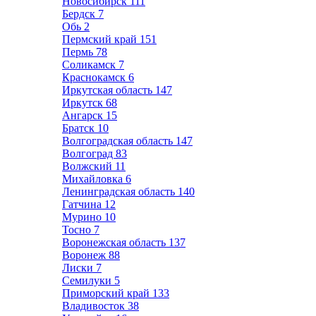
Новосибирск
111
Бердск
7
Обь
2
Пермский край
151
Пермь
78
Соликамск
7
Краснокамск
6
Иркутская область
147
Иркутск
68
Ангарск
15
Братск
10
Волгоградская область
147
Волгоград
83
Волжский
11
Михайловка
6
Ленинградская область
140
Гатчина
12
Мурино
10
Тосно
7
Воронежская область
137
Воронеж
88
Лиски
7
Семилуки
5
Приморский край
133
Владивосток
38