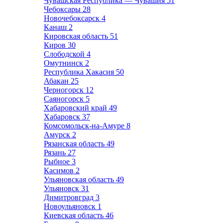
Чувашская Республика — Чувашия
51
Чебоксары
28
Новочебоксарск
4
Канаш
2
Кировская область
51
Киров
30
Слободской
4
Омутнинск
2
Республика Хакасия
50
Абакан
25
Черногорск
12
Саяногорск
5
Хабаровский край
49
Хабаровск
37
Комсомольск-на-Амуре
8
Амурск
2
Рязанская область
49
Рязань
27
Рыбное
3
Касимов
2
Ульяновская область
49
Ульяновск
31
Димитровград
3
Новоульяновск
1
Киевская область
46