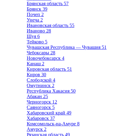
Брянская область
57
Брянск
39
Почеп
2
Унеча
2
Ивановская область
55
Иваново
28
Шуя
6
Тейково
5
Чувашская Республика — Чувашия
51
Чебоксары
28
Новочебоксарск
4
Канаш
2
Кировская область
51
Киров
30
Слободской
4
Омутнинск
2
Республика Хакасия
50
Абакан
25
Черногорск
12
Саяногорск
5
Хабаровский край
49
Хабаровск
37
Комсомольск-на-Амуре
8
Амурск
2
Рязанская область
49