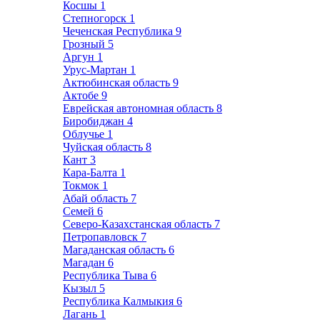
Косшы
1
Степногорск
1
Чеченская Республика
9
Грозный
5
Аргун
1
Урус-Мартан
1
Актюбинская область
9
Актобе
9
Еврейская автономная область
8
Биробиджан
4
Облучье
1
Чуйская область
8
Кант
3
Кара-Балта
1
Токмок
1
Абай область
7
Семей
6
Северо-Казахстанская область
7
Петропавловск
7
Магаданская область
6
Магадан
6
Республика Тыва
6
Кызыл
5
Республика Калмыкия
6
Лагань
1