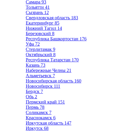
Самара
93
Тольятти
41
Сызрань
12
Свердловская область
183
Екатеринбург
85
Нижний Тагил
14
Березовский
8
Республика Башкортостан
176
Уфа
72
Стерлитамак
9
Октябрьский
8
Республика Татарстан
170
Казань
73
Набережные Челны
21
Альметьевск
7
Новосибирская область
160
Новосибирск
111
Бердск
7
Обь
2
Пермский край
151
Пермь
78
Соликамск
7
Краснокамск
6
Иркутская область
147
Иркутск
68