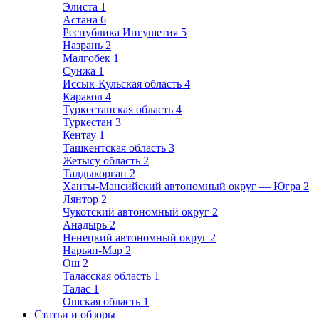
Элиста
1
Астана
6
Республика Ингушетия
5
Назрань
2
Малгобек
1
Сунжа
1
Иссык-Кульская область
4
Каракол
4
Туркестанская область
4
Туркестан
3
Кентау
1
Ташкентская область
3
Жетысу область
2
Талдыкорган
2
Ханты-Мансийский автономный округ — Югра
2
Лянтор
2
Чукотский автономный округ
2
Анадырь
2
Ненецкий автономный округ
2
Нарьян-Мар
2
Ош
2
Таласская область
1
Талас
1
Ошская область
1
Статьи и обзоры