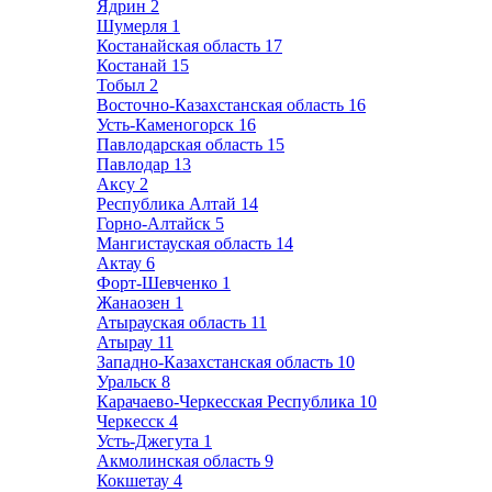
Ядрин
2
Шумерля
1
Костанайская область
17
Костанай
15
Тобыл
2
Восточно-Казахстанская область
16
Усть-Каменогорск
16
Павлодарская область
15
Павлодар
13
Аксу
2
Республика Алтай
14
Горно-Алтайск
5
Мангистауская область
14
Актау
6
Форт-Шевченко
1
Жанаозен
1
Атырауская область
11
Атырау
11
Западно-Казахстанская область
10
Уральск
8
Карачаево-Черкесская Республика
10
Черкесск
4
Усть-Джегута
1
Акмолинская область
9
Кокшетау
4