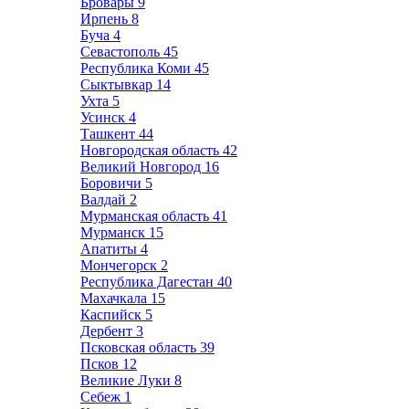
Бровары
9
Ирпень
8
Буча
4
Севастополь
45
Республика Коми
45
Сыктывкар
14
Ухта
5
Усинск
4
Ташкент
44
Новгородская область
42
Великий Новгород
16
Боровичи
5
Валдай
2
Мурманская область
41
Мурманск
15
Апатиты
4
Мончегорск
2
Республика Дагестан
40
Махачкала
15
Каспийск
5
Дербент
3
Псковская область
39
Псков
12
Великие Луки
8
Себеж
1