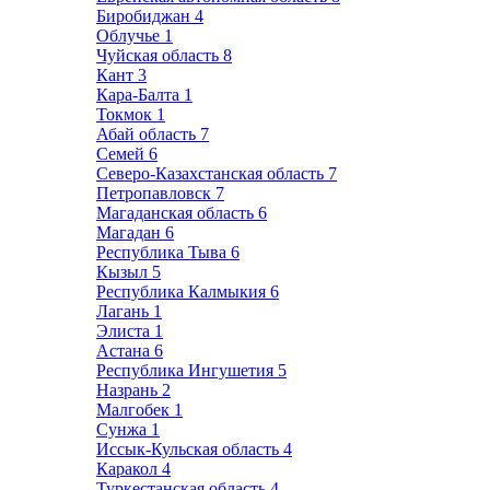
Биробиджан
4
Облучье
1
Чуйская область
8
Кант
3
Кара-Балта
1
Токмок
1
Абай область
7
Семей
6
Северо-Казахстанская область
7
Петропавловск
7
Магаданская область
6
Магадан
6
Республика Тыва
6
Кызыл
5
Республика Калмыкия
6
Лагань
1
Элиста
1
Астана
6
Республика Ингушетия
5
Назрань
2
Малгобек
1
Сунжа
1
Иссык-Кульская область
4
Каракол
4
Туркестанская область
4