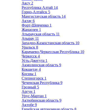
Аксу
2
Республика Алтай
14
Горно-Алтайск
5
Мангистауская область
14
Актау
6
Форт-Шевченко
1
Жанаозен
1
Атырауская область
11
Атырау
11
Западно-Казахстанская область
10
Уральск
8
Карачаево-Черкесская Республика
10
Черкесск
4
Усть-Джегута
1
Акмолинская область
9
Кокшетау
4
Косшы
1
Степногорск
1
Чеченская Республика
9
Грозный
5
Аргун
1
Урус-Мартан
1
Актюбинская область
9
Актобе
9
Еврейская автономная область
8