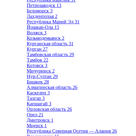
Петрозаводск
13
Беломорск
3
Лахденпохья
2
Республика Марий Эл
31
Йошкар-Ола
15
Волжск
3
Козьмодемьянск
2
Курганская область
31
Курган
27
Тамбовская область
29
Тамбов
22
Котовск
3
Мичуринск
2
Нур-Султан
29
Бишкек
28
Алматинская область
26
Каскелен
3
Талгар
3
Капшагай
3
Орловская область
26
Орел
21
Дмитровск
1
Мценск
1
Республика Северная Осетия — Алания
26