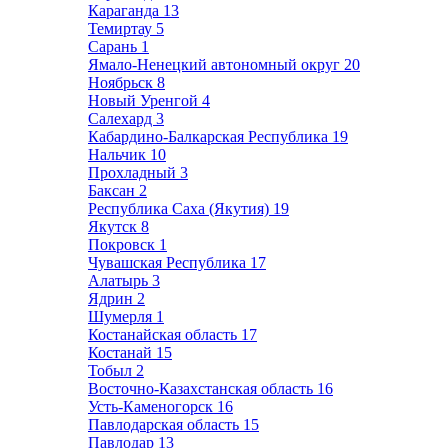
Караганда
13
Темиртау
5
Сарань
1
Ямало-Ненецкий автономный округ
20
Ноябрьск
8
Новый Уренгой
4
Салехард
3
Кабардино-Балкарская Республика
19
Нальчик
10
Прохладный
3
Баксан
2
Республика Саха (Якутия)
19
Якутск
8
Покровск
1
Чувашская Республика
17
Алатырь
3
Ядрин
2
Шумерля
1
Костанайская область
17
Костанай
15
Тобыл
2
Восточно-Казахстанская область
16
Усть-Каменогорск
16
Павлодарская область
15
Павлодар
13