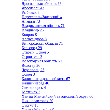
Ярославская область
77
Ярославль
47
Рыбинск
7
Переславль-Залесский
4
Алматы
73
Владимирская область
71
Владимир
25
Ковров
8
Александров
8
Белгородская область
71
Белгород
29
Старый Оскол
5
Строитель
3
Вологодская область
69
Вологда
26
Череповец
25
Сокол
3
Калининградская область
67
Калининград
46
Светлогорск
4
Балтийск
3
Ханты-Мансийский автономный округ
66
Нижневартовск
20
Сургут
18
Ханты-Мансийск
9