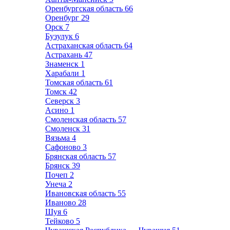
Оренбургская область
66
Оренбург
29
Орск
7
Бузулук
6
Астраханская область
64
Астрахань
47
Знаменск
1
Харабали
1
Томская область
61
Томск
42
Северск
3
Асино
1
Смоленская область
57
Смоленск
31
Вязьма
4
Сафоново
3
Брянская область
57
Брянск
39
Почеп
2
Унеча
2
Ивановская область
55
Иваново
28
Шуя
6
Тейково
5