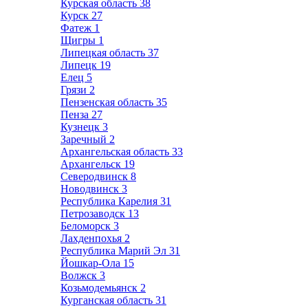
Курская область
38
Курск
27
Фатеж
1
Щигры
1
Липецкая область
37
Липецк
19
Елец
5
Грязи
2
Пензенская область
35
Пенза
27
Кузнецк
3
Заречный
2
Архангельская область
33
Архангельск
19
Северодвинск
8
Новодвинск
3
Республика Карелия
31
Петрозаводск
13
Беломорск
3
Лахденпохья
2
Республика Марий Эл
31
Йошкар-Ола
15
Волжск
3
Козьмодемьянск
2
Курганская область
31