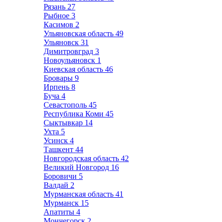
Рязань
27
Рыбное
3
Касимов
2
Ульяновская область
49
Ульяновск
31
Димитровград
3
Новоульяновск
1
Киевская область
46
Бровары
9
Ирпень
8
Буча
4
Севастополь
45
Республика Коми
45
Сыктывкар
14
Ухта
5
Усинск
4
Ташкент
44
Новгородская область
42
Великий Новгород
16
Боровичи
5
Валдай
2
Мурманская область
41
Мурманск
15
Апатиты
4
Мончегорск
2