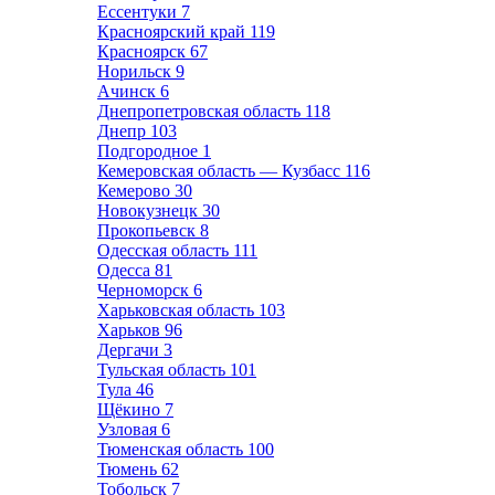
Ессентуки
7
Красноярский край
119
Красноярск
67
Норильск
9
Ачинск
6
Днепропетровская область
118
Днепр
103
Подгородное
1
Кемеровская область — Кузбасс
116
Кемерово
30
Новокузнецк
30
Прокопьевск
8
Одесская область
111
Одесса
81
Черноморск
6
Харьковская область
103
Харьков
96
Дергачи
3
Тульская область
101
Тула
46
Щёкино
7
Узловая
6
Тюменская область
100
Тюмень
62
Тобольск
7