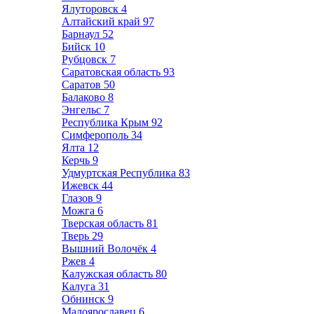
Ялуторовск
4
Алтайский край
97
Барнаул
52
Бийск
10
Рубцовск
7
Саратовская область
93
Саратов
50
Балаково
8
Энгельс
7
Республика Крым
92
Симферополь
34
Ялта
12
Керчь
9
Удмуртская Республика
83
Ижевск
44
Глазов
9
Можга
6
Тверская область
81
Тверь
29
Вышний Волочёк
4
Ржев
4
Калужская область
80
Калуга
31
Обнинск
9
Малоярославец
6