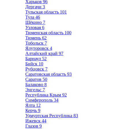
Харьков
96
Дергачи
3
Тульская область
101
Тула
46
Щёкино
7
Узловая
6
Тюменская область
100
Тюмень
62
Тобольск
7
Ялуторовск
4
Алтайский край
97
Барнаул
52
Бийск
10
Рубцовск
7
Саратовская область
93
Саратов
50
Балаково
8
Энгельс
7
Республика Крым
92
Симферополь
34
Ялта
12
Керчь
9
Удмуртская Республика
83
Ижевск
44
Глазов
9