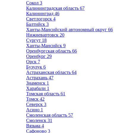
Сокол
3
Калининградская область
67
Калининград
46
Светлогорск
4
Балтийск
3
Ханты-Мансийский автономный округ
66
Нижневартовск
20
Сургут
18
Ханты-Мансийск
9
Оренбургская область
66
Оренбург
29
Орск
7
Бузулук
6
Астраханская область
64
Астрахань
47
Знаменск
1
Харабали
1
Томская область
61
Томск
42
Северск
3
Асино
1
Смоленская область
57
Смоленск
31
Вязьма
4
Сафоново
3