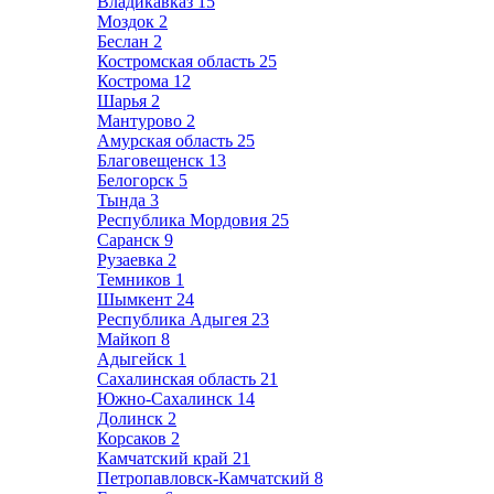
Владикавказ
15
Моздок
2
Беслан
2
Костромская область
25
Кострома
12
Шарья
2
Мантурово
2
Амурская область
25
Благовещенск
13
Белогорск
5
Тында
3
Республика Мордовия
25
Саранск
9
Рузаевка
2
Темников
1
Шымкент
24
Республика Адыгея
23
Майкоп
8
Адыгейск
1
Сахалинская область
21
Южно-Сахалинск
14
Долинск
2
Корсаков
2
Камчатский край
21
Петропавловск-Камчатский
8