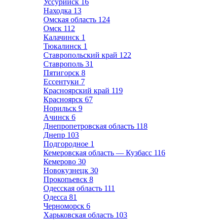
Уссурийск
16
Находка
13
Омская область
124
Омск
112
Калачинск
1
Тюкалинск
1
Ставропольский край
122
Ставрополь
31
Пятигорск
8
Ессентуки
7
Красноярский край
119
Красноярск
67
Норильск
9
Ачинск
6
Днепропетровская область
118
Днепр
103
Подгородное
1
Кемеровская область — Кузбасс
116
Кемерово
30
Новокузнецк
30
Прокопьевск
8
Одесская область
111
Одесса
81
Черноморск
6
Харьковская область
103