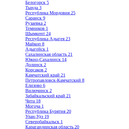
Белогорск
5
Тында
3
Республика Мордовия
25
Саранск
9
Рузаевка
2
Темников
1
Шымкент
24
Республика Адыгея
23
Майкоп
8
Адыгейск
1
Сахалинская область
21
Южно-Сахалинск
14
Долинск
2
Корсаков
2
Камчатский край
21
Петропавловск-Камчатский
8
Елизово
6
Вилючинск
2
Забайкальский край
21
Чита
18
Могоча
1
Республика Бурятия
20
Улан-Удэ
19
Северобайкальск
1
Карагандинская область
20