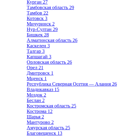
Курган
27
Тамбовская область
29
Тамбов
22
Котовск
3
Мичуринск
2
Нур-Султан
29
Бишкек
28
Алматинская область
26
Каскелен
3
Талгар
3
Капшагай
3
Орловская область
26
Орел
21
Дмитровск
1
Мценск
1
Республика Северная Осетия — Алания
26
Владикавказ
15
Моздок
2
Беслан
2
Костромская область
25
Кострома
12
Шарья
2
Мантурово
2
Амурская область
25
Благовещенск
13