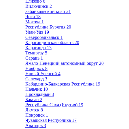
Елизово
6
Вилючинск
2
Забайкальский край
21
Чита
18
Могоча
1
Республика Бурятия
20
Улан-Удэ
19
Северобайкальск
1
Карагандинская область
20
Караганда
13
Темиртау
5
Сарань
1
Ямало-Ненецкий автономный округ
20
Ноябрьск
8
Новый Уренгой
4
Салехард
3
Кабардино-Балкарская Республика
19
Нальчик
10
Прохладный
3
Баксан
2
Республика Саха (Якутия)
19
Якутск
8
Покровск
1
Чувашская Республика
17
Алатырь
3