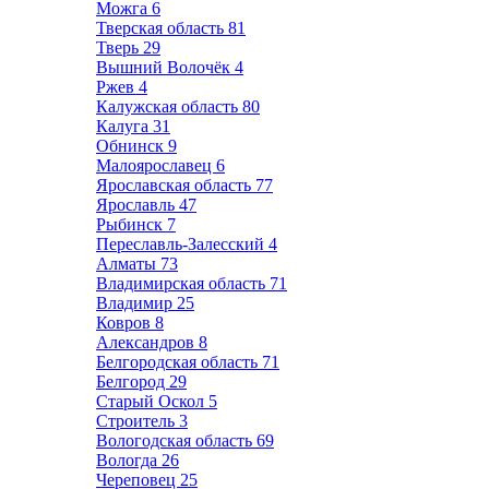
Можга
6
Тверская область
81
Тверь
29
Вышний Волочёк
4
Ржев
4
Калужская область
80
Калуга
31
Обнинск
9
Малоярославец
6
Ярославская область
77
Ярославль
47
Рыбинск
7
Переславль-Залесский
4
Алматы
73
Владимирская область
71
Владимир
25
Ковров
8
Александров
8
Белгородская область
71
Белгород
29
Старый Оскол
5
Строитель
3
Вологодская область
69
Вологда
26
Череповец
25