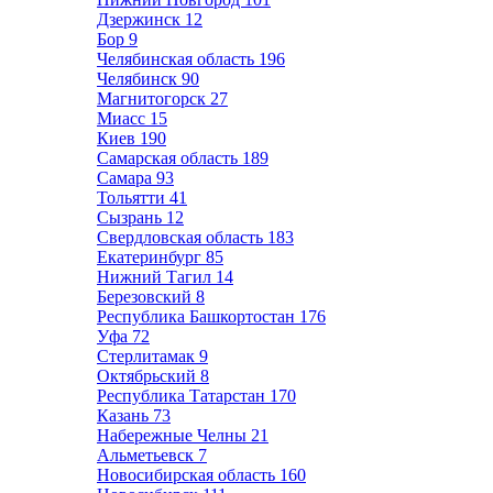
Дзержинск
12
Бор
9
Челябинская область
196
Челябинск
90
Магнитогорск
27
Миасс
15
Киев
190
Самарская область
189
Самара
93
Тольятти
41
Сызрань
12
Свердловская область
183
Екатеринбург
85
Нижний Тагил
14
Березовский
8
Республика Башкортостан
176
Уфа
72
Стерлитамак
9
Октябрьский
8
Республика Татарстан
170
Казань
73
Набережные Челны
21
Альметьевск
7
Новосибирская область
160