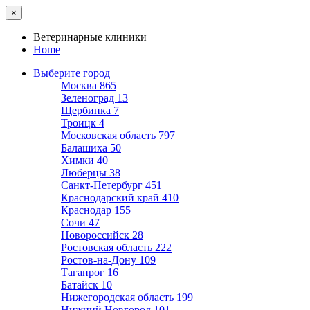
×
Ветеринарные клиники
Home
Выберите город
Москва
865
Зеленоград
13
Щербинка
7
Троицк
4
Московская область
797
Балашиха
50
Химки
40
Люберцы
38
Санкт-Петербург
451
Краснодарский край
410
Краснодар
155
Сочи
47
Новороссийск
28
Ростовская область
222
Ростов-на-Дону
109
Таганрог
16
Батайск
10
Нижегородская область
199
Нижний Новгород
101