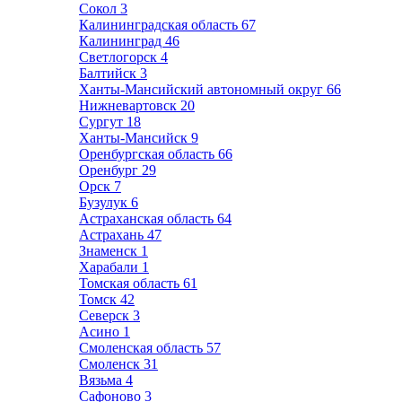
Сокол
3
Калининградская область
67
Калининград
46
Светлогорск
4
Балтийск
3
Ханты-Мансийский автономный округ
66
Нижневартовск
20
Сургут
18
Ханты-Мансийск
9
Оренбургская область
66
Оренбург
29
Орск
7
Бузулук
6
Астраханская область
64
Астрахань
47
Знаменск
1
Харабали
1
Томская область
61
Томск
42
Северск
3
Асино
1
Смоленская область
57
Смоленск
31
Вязьма
4
Сафоново
3