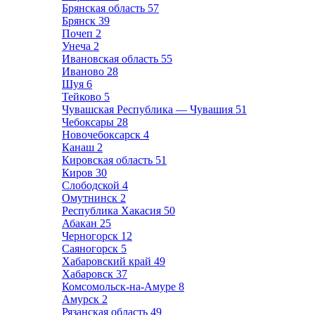
Брянская область
57
Брянск
39
Почеп
2
Унеча
2
Ивановская область
55
Иваново
28
Шуя
6
Тейково
5
Чувашская Республика — Чувашия
51
Чебоксары
28
Новочебоксарск
4
Канаш
2
Кировская область
51
Киров
30
Слободской
4
Омутнинск
2
Республика Хакасия
50
Абакан
25
Черногорск
12
Саяногорск
5
Хабаровский край
49
Хабаровск
37
Комсомольск-на-Амуре
8
Амурск
2
Рязанская область
49