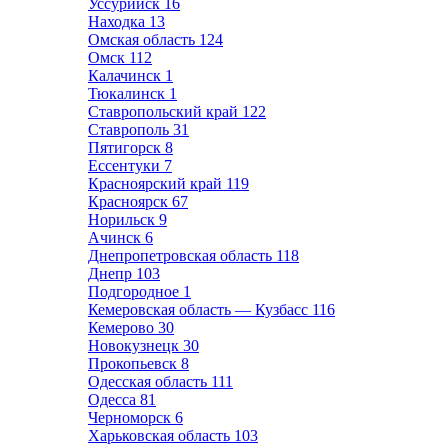
Уссурийск
16
Находка
13
Омская область
124
Омск
112
Калачинск
1
Тюкалинск
1
Ставропольский край
122
Ставрополь
31
Пятигорск
8
Ессентуки
7
Красноярский край
119
Красноярск
67
Норильск
9
Ачинск
6
Днепропетровская область
118
Днепр
103
Подгородное
1
Кемеровская область — Кузбасс
116
Кемерово
30
Новокузнецк
30
Прокопьевск
8
Одесская область
111
Одесса
81
Черноморск
6
Харьковская область
103