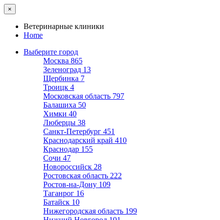
×
Ветеринарные клиники
Home
Выберите город
Москва
865
Зеленоград
13
Щербинка
7
Троицк
4
Московская область
797
Балашиха
50
Химки
40
Люберцы
38
Санкт-Петербург
451
Краснодарский край
410
Краснодар
155
Сочи
47
Новороссийск
28
Ростовская область
222
Ростов-на-Дону
109
Таганрог
16
Батайск
10
Нижегородская область
199
Нижний Новгород
101