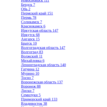
Новосибирск
111
Бердск
7
Обь
2
Пермский край
151
Пермь
78
Соликамск
7
Краснокамск
6
Иркутская область
147
Иркутск
68
Ангарск
15
Братск
10
Волгоградская область
147
Волгоград
83
Волжский
11
Михайловка
6
Ленинградская область
140
Гатчина
12
Мурино
10
Тосно
7
Воронежская область
137
Воронеж
88
Лиски
7
Семилуки
5
Приморский край
133
Владивосток
38