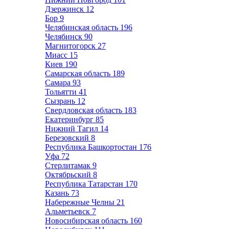
Дзержинск
12
Бор
9
Челябинская область
196
Челябинск
90
Магнитогорск
27
Миасс
15
Киев
190
Самарская область
189
Самара
93
Тольятти
41
Сызрань
12
Свердловская область
183
Екатеринбург
85
Нижний Тагил
14
Березовский
8
Республика Башкортостан
176
Уфа
72
Стерлитамак
9
Октябрьский
8
Республика Татарстан
170
Казань
73
Набережные Челны
21
Альметьевск
7
Новосибирская область
160