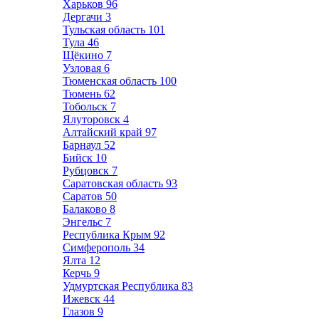
Харьков
96
Дергачи
3
Тульская область
101
Тула
46
Щёкино
7
Узловая
6
Тюменская область
100
Тюмень
62
Тобольск
7
Ялуторовск
4
Алтайский край
97
Барнаул
52
Бийск
10
Рубцовск
7
Саратовская область
93
Саратов
50
Балаково
8
Энгельс
7
Республика Крым
92
Симферополь
34
Ялта
12
Керчь
9
Удмуртская Республика
83
Ижевск
44
Глазов
9