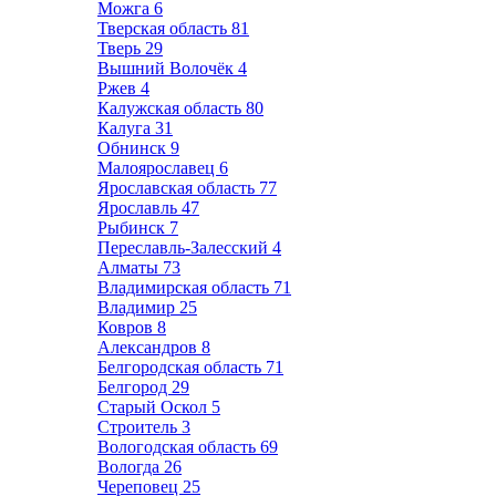
Можга
6
Тверская область
81
Тверь
29
Вышний Волочёк
4
Ржев
4
Калужская область
80
Калуга
31
Обнинск
9
Малоярославец
6
Ярославская область
77
Ярославль
47
Рыбинск
7
Переславль-Залесский
4
Алматы
73
Владимирская область
71
Владимир
25
Ковров
8
Александров
8
Белгородская область
71
Белгород
29
Старый Оскол
5
Строитель
3
Вологодская область
69
Вологда
26
Череповец
25