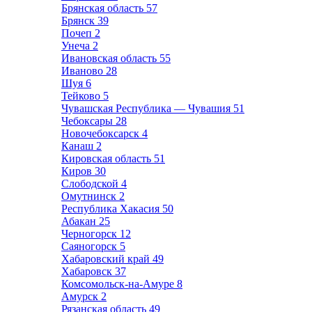
Брянская область
57
Брянск
39
Почеп
2
Унеча
2
Ивановская область
55
Иваново
28
Шуя
6
Тейково
5
Чувашская Республика — Чувашия
51
Чебоксары
28
Новочебоксарск
4
Канаш
2
Кировская область
51
Киров
30
Слободской
4
Омутнинск
2
Республика Хакасия
50
Абакан
25
Черногорск
12
Саяногорск
5
Хабаровский край
49
Хабаровск
37
Комсомольск-на-Амуре
8
Амурск
2
Рязанская область
49