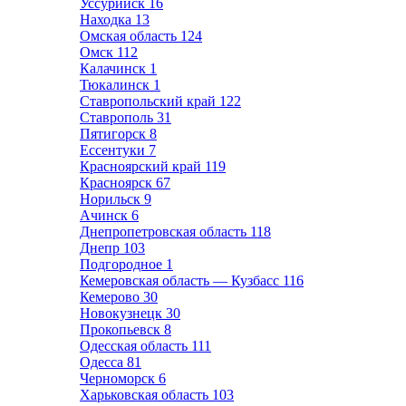
Уссурийск
16
Находка
13
Омская область
124
Омск
112
Калачинск
1
Тюкалинск
1
Ставропольский край
122
Ставрополь
31
Пятигорск
8
Ессентуки
7
Красноярский край
119
Красноярск
67
Норильск
9
Ачинск
6
Днепропетровская область
118
Днепр
103
Подгородное
1
Кемеровская область — Кузбасс
116
Кемерово
30
Новокузнецк
30
Прокопьевск
8
Одесская область
111
Одесса
81
Черноморск
6
Харьковская область
103