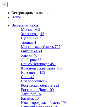
×
Ветеринарные клиники
Home
Выберите город
Москва
865
Зеленоград
13
Щербинка
7
Троицк
4
Московская область
797
Балашиха
50
Химки
40
Люберцы
38
Санкт-Петербург
451
Краснодарский край
410
Краснодар
155
Сочи
47
Новороссийск
28
Ростовская область
222
Ростов-на-Дону
109
Таганрог
16
Батайск
10
Нижегородская область
199
Нижний Новгород
101