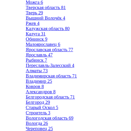
Можга
6
Тверская область
81
Тверь
29
Вышний Волочёк
4
Ржев
4
Калужская область
80
Калуга
31
Обнинск
9
Малоярославец
6
Ярославская область
77
Ярославль
47
Рыбинск
7
Переславль-Залесский
4
Алматы
73
Владимирская область
71
Владимир
25
Ковров
8
Александров
8
Белгородская область
71
Белгород
29
Старый Оскол
5
Строитель
3
Вологодская область
69
Вологда
26
Череповец
25