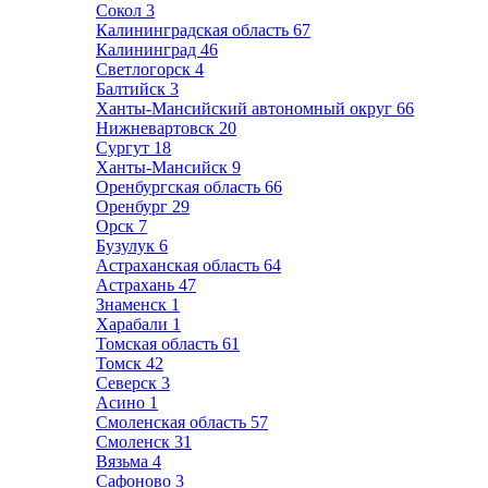
Сокол
3
Калининградская область
67
Калининград
46
Светлогорск
4
Балтийск
3
Ханты-Мансийский автономный округ
66
Нижневартовск
20
Сургут
18
Ханты-Мансийск
9
Оренбургская область
66
Оренбург
29
Орск
7
Бузулук
6
Астраханская область
64
Астрахань
47
Знаменск
1
Харабали
1
Томская область
61
Томск
42
Северск
3
Асино
1
Смоленская область
57
Смоленск
31
Вязьма
4
Сафоново
3