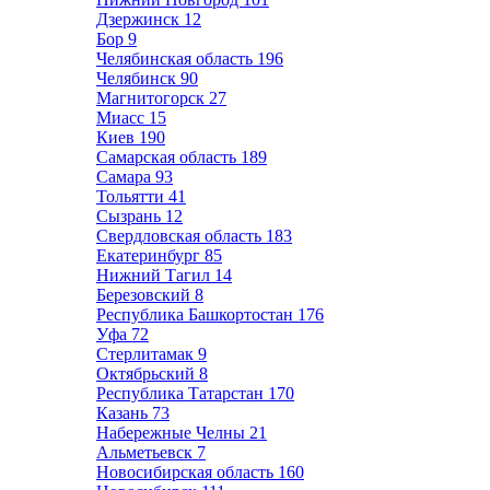
Дзержинск
12
Бор
9
Челябинская область
196
Челябинск
90
Магнитогорск
27
Миасс
15
Киев
190
Самарская область
189
Самара
93
Тольятти
41
Сызрань
12
Свердловская область
183
Екатеринбург
85
Нижний Тагил
14
Березовский
8
Республика Башкортостан
176
Уфа
72
Стерлитамак
9
Октябрьский
8
Республика Татарстан
170
Казань
73
Набережные Челны
21
Альметьевск
7
Новосибирская область
160