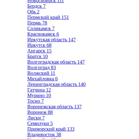
Новосибирск
111
Бердск
7
Обь
2
Пермский край
151
Пермь
78
Соликамск
7
Краснокамск
6
Иркутская область
147
Иркутск
68
Ангарск
15
Братск
10
Волгоградская область
147
Волгоград
83
Волжский
11
Михайловка
6
Ленинградская область
140
Гатчина
12
Мурино
10
Тосно
7
Воронежская область
137
Воронеж
88
Лиски
7
Семилуки
5
Приморский край
133
Владивосток
38