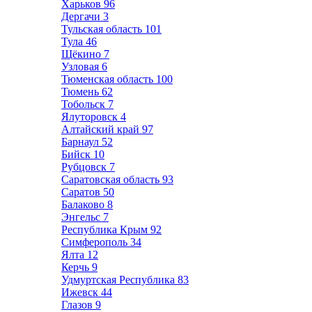
Харьков
96
Дергачи
3
Тульская область
101
Тула
46
Щёкино
7
Узловая
6
Тюменская область
100
Тюмень
62
Тобольск
7
Ялуторовск
4
Алтайский край
97
Барнаул
52
Бийск
10
Рубцовск
7
Саратовская область
93
Саратов
50
Балаково
8
Энгельс
7
Республика Крым
92
Симферополь
34
Ялта
12
Керчь
9
Удмуртская Республика
83
Ижевск
44
Глазов
9