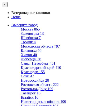
×
Ветеринарные клиники
Home
Выберите город
Москва
865
Зеленоград
13
Щербинка
7
Троицк
4
Московская область
797
Балашиха
50
Химки
40
Люберцы
38
Санкт-Петербург
451
Краснодарский край
410
Краснодар
155
Сочи
47
Новороссийск
28
Ростовская область
222
Ростов-на-Дону
109
Таганрог
16
Батайск
10
Нижегородская область
199
Нижний Новгород
101