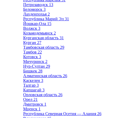
Петрозаводск
13
Беломорск
3
Лахденпохья
2
Республика Марий Эл
31
Йошкар-Ола
15
Волжск
3
Козьмодемьянск
2
Курганская область
31
Курган
27
Тамбовская область
29
Тамбов
22
Котовск
3
Мичуринск
2
Нур-Султан
29
Бишкек
28
Алматинская область
26
Каскелен
3
Талгар
3
Капшагай
3
Орловская область
26
Орел
21
Дмитровск
1
Мценск
1
Республика Северная Осетия — Алания
26