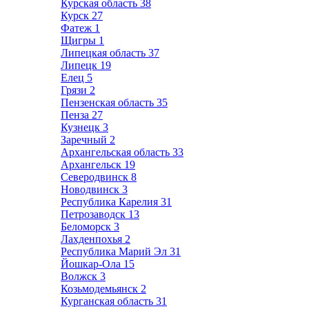
Курская область
38
Курск
27
Фатеж
1
Щигры
1
Липецкая область
37
Липецк
19
Елец
5
Грязи
2
Пензенская область
35
Пенза
27
Кузнецк
3
Заречный
2
Архангельская область
33
Архангельск
19
Северодвинск
8
Новодвинск
3
Республика Карелия
31
Петрозаводск
13
Беломорск
3
Лахденпохья
2
Республика Марий Эл
31
Йошкар-Ола
15
Волжск
3
Козьмодемьянск
2
Курганская область
31