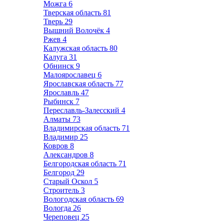
Можга
6
Тверская область
81
Тверь
29
Вышний Волочёк
4
Ржев
4
Калужская область
80
Калуга
31
Обнинск
9
Малоярославец
6
Ярославская область
77
Ярославль
47
Рыбинск
7
Переславль-Залесский
4
Алматы
73
Владимирская область
71
Владимир
25
Ковров
8
Александров
8
Белгородская область
71
Белгород
29
Старый Оскол
5
Строитель
3
Вологодская область
69
Вологда
26
Череповец
25