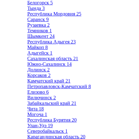
Белогорск
5
Тында
3
Республика Мордовия
25
Саранск
9
Рузаевка
2
Темников
1
Шымкент
24
Республика Адыгея
23
Майкоп
8
Адыгейск
1
Сахалинская область
21
Южно-Сахалинск
14
Долинск
2
Корсаков
2
Камчатский край
21
Петропавловск-Камчатский
8
Елизово
6
Вилючинск
2
Забайкальский край
21
Чита
18
Могоча
1
Республика Бурятия
20
Улан-Удэ
19
Северобайкальск
1
Карагандинская область
20