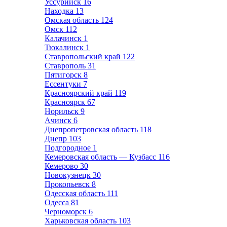
Уссурийск
16
Находка
13
Омская область
124
Омск
112
Калачинск
1
Тюкалинск
1
Ставропольский край
122
Ставрополь
31
Пятигорск
8
Ессентуки
7
Красноярский край
119
Красноярск
67
Норильск
9
Ачинск
6
Днепропетровская область
118
Днепр
103
Подгородное
1
Кемеровская область — Кузбасс
116
Кемерово
30
Новокузнецк
30
Прокопьевск
8
Одесская область
111
Одесса
81
Черноморск
6
Харьковская область
103