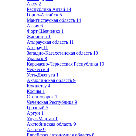
Аксу
2
Республика Алтай
14
Горно-Алтайск
5
Мангистауская область
14
Актау
6
Форт-Шевченко
1
Жанаозен
1
Атырауская область
11
Атырау
11
Западно-Казахстанская область
10
Уральск
8
Карачаево-Черкесская Республика
10
Черкесск
4
Усть-Джегута
1
Акмолинская область
9
Кокшетау
4
Косшы
1
Степногорск
1
Чеченская Республика
9
Грозный
5
Аргун
1
Урус-Мартан
1
Актюбинская область
9
Актобе
9
Еврейская автономная область
8