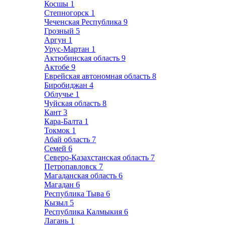
Косшы
1
Степногорск
1
Чеченская Республика
9
Грозный
5
Аргун
1
Урус-Мартан
1
Актюбинская область
9
Актобе
9
Еврейская автономная область
8
Биробиджан
4
Облучье
1
Чуйская область
8
Кант
3
Кара-Балта
1
Токмок
1
Абай область
7
Семей
6
Северо-Казахстанская область
7
Петропавловск
7
Магаданская область
6
Магадан
6
Республика Тыва
6
Кызыл
5
Республика Калмыкия
6
Лагань
1