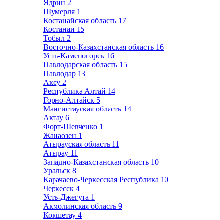
Ядрин
2
Шумерля
1
Костанайская область
17
Костанай
15
Тобыл
2
Восточно-Казахстанская область
16
Усть-Каменогорск
16
Павлодарская область
15
Павлодар
13
Аксу
2
Республика Алтай
14
Горно-Алтайск
5
Мангистауская область
14
Актау
6
Форт-Шевченко
1
Жанаозен
1
Атырауская область
11
Атырау
11
Западно-Казахстанская область
10
Уральск
8
Карачаево-Черкесская Республика
10
Черкесск
4
Усть-Джегута
1
Акмолинская область
9
Кокшетау
4