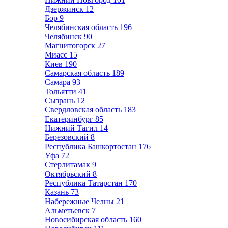
Дзержинск
12
Бор
9
Челябинская область
196
Челябинск
90
Магнитогорск
27
Миасс
15
Киев
190
Самарская область
189
Самара
93
Тольятти
41
Сызрань
12
Свердловская область
183
Екатеринбург
85
Нижний Тагил
14
Березовский
8
Республика Башкортостан
176
Уфа
72
Стерлитамак
9
Октябрьский
8
Республика Татарстан
170
Казань
73
Набережные Челны
21
Альметьевск
7
Новосибирская область
160