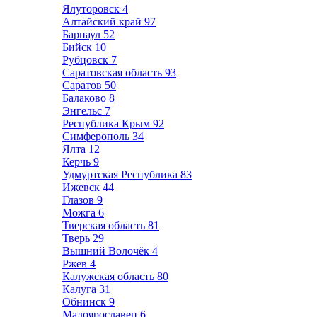
Ялуторовск
4
Алтайский край
97
Барнаул
52
Бийск
10
Рубцовск
7
Саратовская область
93
Саратов
50
Балаково
8
Энгельс
7
Республика Крым
92
Симферополь
34
Ялта
12
Керчь
9
Удмуртская Республика
83
Ижевск
44
Глазов
9
Можга
6
Тверская область
81
Тверь
29
Вышний Волочёк
4
Ржев
4
Калужская область
80
Калуга
31
Обнинск
9
Малоярославец
6