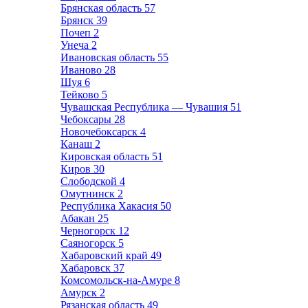
Брянская область
57
Брянск
39
Почеп
2
Унеча
2
Ивановская область
55
Иваново
28
Шуя
6
Тейково
5
Чувашская Республика — Чувашия
51
Чебоксары
28
Новочебоксарск
4
Канаш
2
Кировская область
51
Киров
30
Слободской
4
Омутнинск
2
Республика Хакасия
50
Абакан
25
Черногорск
12
Саяногорск
5
Хабаровский край
49
Хабаровск
37
Комсомольск-на-Амуре
8
Амурск
2
Рязанская область
49