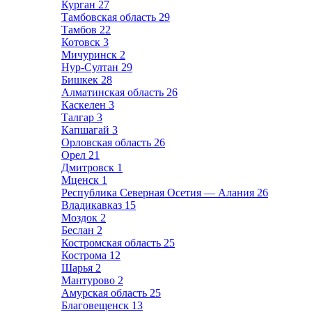
Курган
27
Тамбовская область
29
Тамбов
22
Котовск
3
Мичуринск
2
Нур-Султан
29
Бишкек
28
Алматинская область
26
Каскелен
3
Талгар
3
Капшагай
3
Орловская область
26
Орел
21
Дмитровск
1
Мценск
1
Республика Северная Осетия — Алания
26
Владикавказ
15
Моздок
2
Беслан
2
Костромская область
25
Кострома
12
Шарья
2
Мантурово
2
Амурская область
25
Благовещенск
13