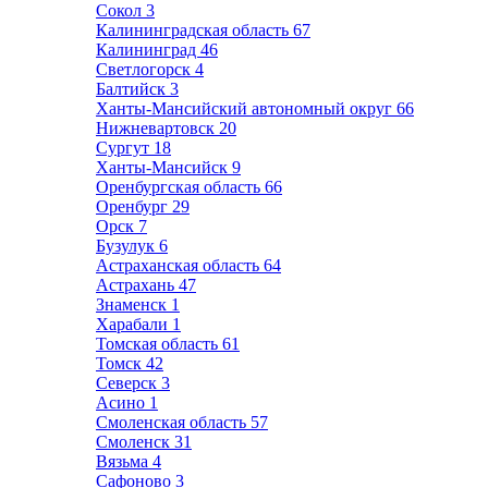
Сокол
3
Калининградская область
67
Калининград
46
Светлогорск
4
Балтийск
3
Ханты-Мансийский автономный округ
66
Нижневартовск
20
Сургут
18
Ханты-Мансийск
9
Оренбургская область
66
Оренбург
29
Орск
7
Бузулук
6
Астраханская область
64
Астрахань
47
Знаменск
1
Харабали
1
Томская область
61
Томск
42
Северск
3
Асино
1
Смоленская область
57
Смоленск
31
Вязьма
4
Сафоново
3