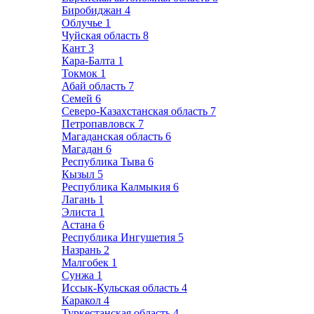
Биробиджан
4
Облучье
1
Чуйская область
8
Кант
3
Кара-Балта
1
Токмок
1
Абай область
7
Семей
6
Северо-Казахстанская область
7
Петропавловск
7
Магаданская область
6
Магадан
6
Республика Тыва
6
Кызыл
5
Республика Калмыкия
6
Лагань
1
Элиста
1
Астана
6
Республика Ингушетия
5
Назрань
2
Малгобек
1
Сунжа
1
Иссык-Кульская область
4
Каракол
4
Туркестанская область
4