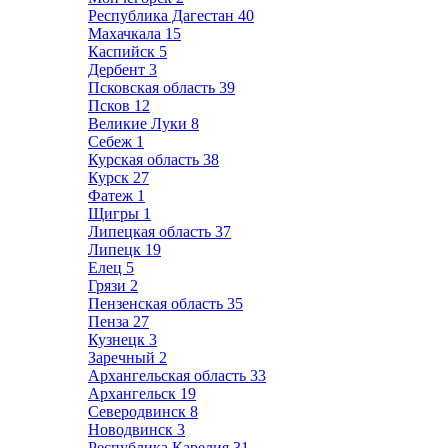
Республика Дагестан
40
Махачкала
15
Каспийск
5
Дербент
3
Псковская область
39
Псков
12
Великие Луки
8
Себеж
1
Курская область
38
Курск
27
Фатеж
1
Щигры
1
Липецкая область
37
Липецк
19
Елец
5
Грязи
2
Пензенская область
35
Пенза
27
Кузнецк
3
Заречный
2
Архангельская область
33
Архангельск
19
Северодвинск
8
Новодвинск
3
Республика Карелия
31