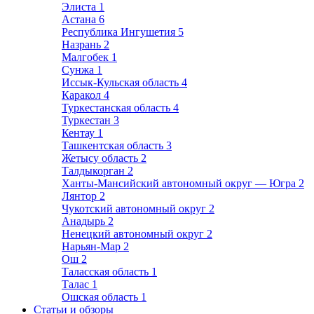
Элиста
1
Астана
6
Республика Ингушетия
5
Назрань
2
Малгобек
1
Сунжа
1
Иссык-Кульская область
4
Каракол
4
Туркестанская область
4
Туркестан
3
Кентау
1
Ташкентская область
3
Жетысу область
2
Талдыкорган
2
Ханты-Мансийский автономный округ — Югра
2
Лянтор
2
Чукотский автономный округ
2
Анадырь
2
Ненецкий автономный округ
2
Нарьян-Мар
2
Ош
2
Таласская область
1
Талас
1
Ошская область
1
Статьи и обзоры