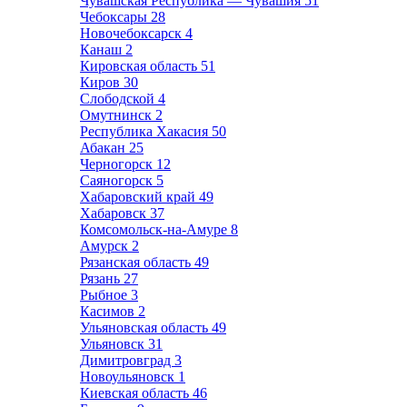
Чувашская Республика — Чувашия
51
Чебоксары
28
Новочебоксарск
4
Канаш
2
Кировская область
51
Киров
30
Слободской
4
Омутнинск
2
Республика Хакасия
50
Абакан
25
Черногорск
12
Саяногорск
5
Хабаровский край
49
Хабаровск
37
Комсомольск-на-Амуре
8
Амурск
2
Рязанская область
49
Рязань
27
Рыбное
3
Касимов
2
Ульяновская область
49
Ульяновск
31
Димитровград
3
Новоульяновск
1
Киевская область
46