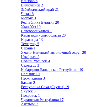
Елизово
6
Вилючинск
2
Забайкальский край
21
Чита
18
Могоча
1
Республика Бурятия
20
Улан-Удэ
19
Северобайкальск
1
Карагандинская область
20
Караганда
13
Темиртау
5
Сарань
1
Ямало-Ненецкий автономный округ
20
Ноябрьск
8
Новый Уренгой
4
Салехард
3
Кабардино-Балкарская Республика
19
Нальчик
10
Прохладный
3
Баксан
2
Республика Саха (Якутия)
19
Якутск
8
Покровск
1
Чувашская Республика
17
Алатырь
3