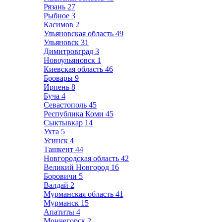
Рязань
27
Рыбное
3
Касимов
2
Ульяновская область
49
Ульяновск
31
Димитровград
3
Новоульяновск
1
Киевская область
46
Бровары
9
Ирпень
8
Буча
4
Севастополь
45
Республика Коми
45
Сыктывкар
14
Ухта
5
Усинск
4
Ташкент
44
Новгородская область
42
Великий Новгород
16
Боровичи
5
Валдай
2
Мурманская область
41
Мурманск
15
Апатиты
4
Мончегорск
2