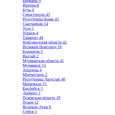
Бровары
9
Ирпень
8
Буча
4
Севастополь
45
Республика Коми
45
Сыктывкар
14
Ухта
5
Усинск
4
Ташкент
44
Новгородская область
42
Великий Новгород
16
Боровичи
5
Валдай
2
Мурманская область
41
Мурманск
15
Апатиты
4
Мончегорск
2
Республика Дагестан
40
Махачкала
15
Каспийск
5
Дербент
3
Псковская область
39
Псков
12
Великие Луки
8
Себеж
1