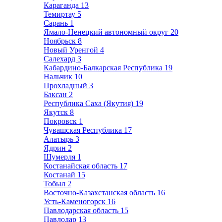
Караганда
13
Темиртау
5
Сарань
1
Ямало-Ненецкий автономный округ
20
Ноябрьск
8
Новый Уренгой
4
Салехард
3
Кабардино-Балкарская Республика
19
Нальчик
10
Прохладный
3
Баксан
2
Республика Саха (Якутия)
19
Якутск
8
Покровск
1
Чувашская Республика
17
Алатырь
3
Ядрин
2
Шумерля
1
Костанайская область
17
Костанай
15
Тобыл
2
Восточно-Казахстанская область
16
Усть-Каменогорск
16
Павлодарская область
15
Павлодар
13