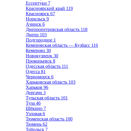
Ессентуки
7
Красноярский край
119
Красноярск
67
Норильск
9
Ачинск
6
Днепропетровская область
118
Днепр
103
Подгородное
1
Кемеровская область — Кузбасс
116
Кемерово
30
Новокузнецк
30
Прокопьевск
8
Одесская область
111
Одесса
81
Черноморск
6
Харьковская область
103
Харьков
96
Дергачи
3
Тульская область
101
Тула
46
Щёкино
7
Узловая
6
Тюменская область
100
Тюмень
62
Тобольск
7