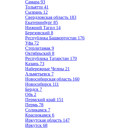
Самара
93
Тольятти
41
Сызрань
12
Свердловская область
183
Екатеринбург
85
Нижний Тагил
14
Березовский
8
Республика Башкортостан
176
Уфа
72
Стерлитамак
9
Октябрьский
8
Республика Татарстан
170
Казань
73
Набережные Челны
21
Альметьевск
7
Новосибирская область
160
Новосибирск
111
Бердск
7
Обь
2
Пермский край
151
Пермь
78
Соликамск
7
Краснокамск
6
Иркутская область
147
Иркутск
68