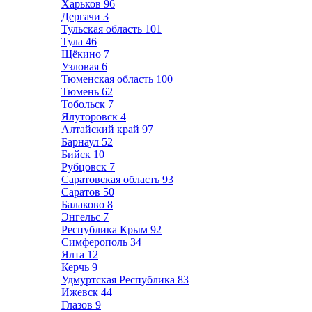
Харьков
96
Дергачи
3
Тульская область
101
Тула
46
Щёкино
7
Узловая
6
Тюменская область
100
Тюмень
62
Тобольск
7
Ялуторовск
4
Алтайский край
97
Барнаул
52
Бийск
10
Рубцовск
7
Саратовская область
93
Саратов
50
Балаково
8
Энгельс
7
Республика Крым
92
Симферополь
34
Ялта
12
Керчь
9
Удмуртская Республика
83
Ижевск
44
Глазов
9