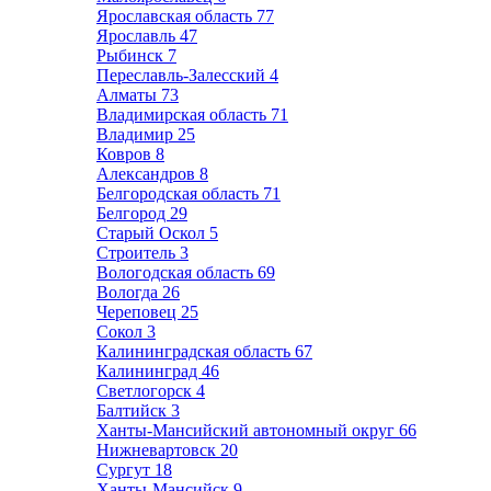
Ярославская область
77
Ярославль
47
Рыбинск
7
Переславль-Залесский
4
Алматы
73
Владимирская область
71
Владимир
25
Ковров
8
Александров
8
Белгородская область
71
Белгород
29
Старый Оскол
5
Строитель
3
Вологодская область
69
Вологда
26
Череповец
25
Сокол
3
Калининградская область
67
Калининград
46
Светлогорск
4
Балтийск
3
Ханты-Мансийский автономный округ
66
Нижневартовск
20
Сургут
18
Ханты-Мансийск
9