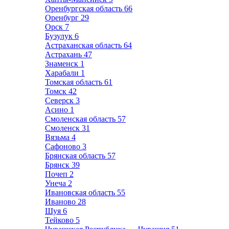
Оренбургская область
66
Оренбург
29
Орск
7
Бузулук
6
Астраханская область
64
Астрахань
47
Знаменск
1
Харабали
1
Томская область
61
Томск
42
Северск
3
Асино
1
Смоленская область
57
Смоленск
31
Вязьма
4
Сафоново
3
Брянская область
57
Брянск
39
Почеп
2
Унеча
2
Ивановская область
55
Иваново
28
Шуя
6
Тейково
5