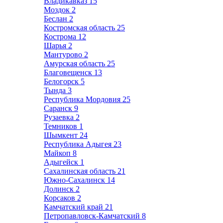
Владикавказ
15
Моздок
2
Беслан
2
Костромская область
25
Кострома
12
Шарья
2
Мантурово
2
Амурская область
25
Благовещенск
13
Белогорск
5
Тында
3
Республика Мордовия
25
Саранск
9
Рузаевка
2
Темников
1
Шымкент
24
Республика Адыгея
23
Майкоп
8
Адыгейск
1
Сахалинская область
21
Южно-Сахалинск
14
Долинск
2
Корсаков
2
Камчатский край
21
Петропавловск-Камчатский
8