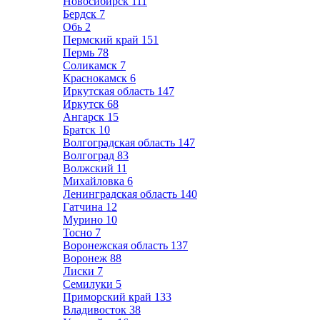
Новосибирск
111
Бердск
7
Обь
2
Пермский край
151
Пермь
78
Соликамск
7
Краснокамск
6
Иркутская область
147
Иркутск
68
Ангарск
15
Братск
10
Волгоградская область
147
Волгоград
83
Волжский
11
Михайловка
6
Ленинградская область
140
Гатчина
12
Мурино
10
Тосно
7
Воронежская область
137
Воронеж
88
Лиски
7
Семилуки
5
Приморский край
133
Владивосток
38