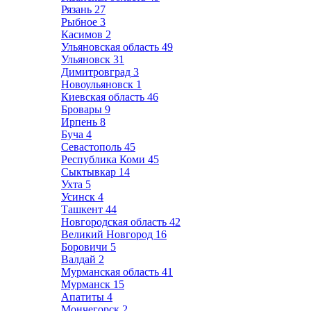
Рязань
27
Рыбное
3
Касимов
2
Ульяновская область
49
Ульяновск
31
Димитровград
3
Новоульяновск
1
Киевская область
46
Бровары
9
Ирпень
8
Буча
4
Севастополь
45
Республика Коми
45
Сыктывкар
14
Ухта
5
Усинск
4
Ташкент
44
Новгородская область
42
Великий Новгород
16
Боровичи
5
Валдай
2
Мурманская область
41
Мурманск
15
Апатиты
4
Мончегорск
2