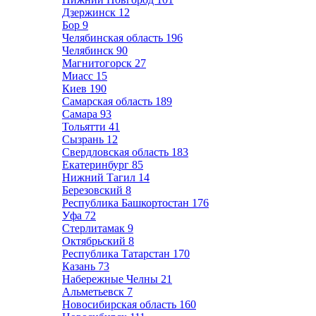
Дзержинск
12
Бор
9
Челябинская область
196
Челябинск
90
Магнитогорск
27
Миасс
15
Киев
190
Самарская область
189
Самара
93
Тольятти
41
Сызрань
12
Свердловская область
183
Екатеринбург
85
Нижний Тагил
14
Березовский
8
Республика Башкортостан
176
Уфа
72
Стерлитамак
9
Октябрьский
8
Республика Татарстан
170
Казань
73
Набережные Челны
21
Альметьевск
7
Новосибирская область
160