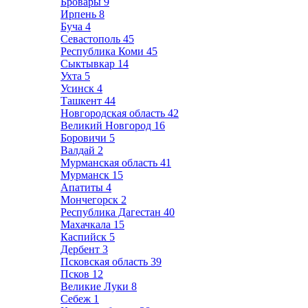
Бровары
9
Ирпень
8
Буча
4
Севастополь
45
Республика Коми
45
Сыктывкар
14
Ухта
5
Усинск
4
Ташкент
44
Новгородская область
42
Великий Новгород
16
Боровичи
5
Валдай
2
Мурманская область
41
Мурманск
15
Апатиты
4
Мончегорск
2
Республика Дагестан
40
Махачкала
15
Каспийск
5
Дербент
3
Псковская область
39
Псков
12
Великие Луки
8
Себеж
1