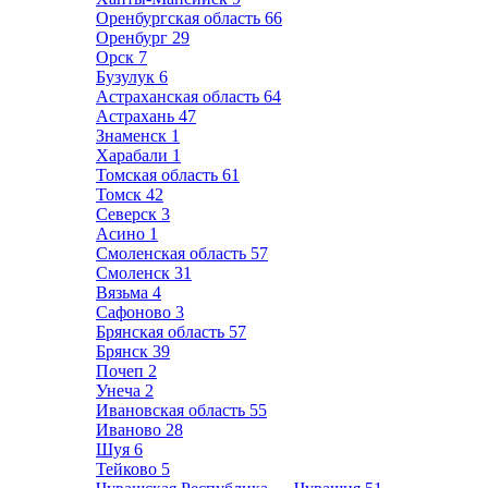
Оренбургская область
66
Оренбург
29
Орск
7
Бузулук
6
Астраханская область
64
Астрахань
47
Знаменск
1
Харабали
1
Томская область
61
Томск
42
Северск
3
Асино
1
Смоленская область
57
Смоленск
31
Вязьма
4
Сафоново
3
Брянская область
57
Брянск
39
Почеп
2
Унеча
2
Ивановская область
55
Иваново
28
Шуя
6
Тейково
5