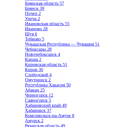
Брянская область
57
Брянск
39
Почеп
2
Унеча
2
Ивановская область
55
Иваново
28
Шуя
6
Тейково
5
Чувашская Республика — Чувашия
51
Чебоксары
28
Новочебоксарск
4
Канаш
2
Кировская область
51
Киров
30
Слободской
4
Омутнинск
2
Республика Хакасия
50
Абакан
25
Черногорск
12
Саяногорск
5
Хабаровский край
49
Хабаровск
37
Комсомольск-на-Амуре
8
Амурск
2
Рязанская область
49