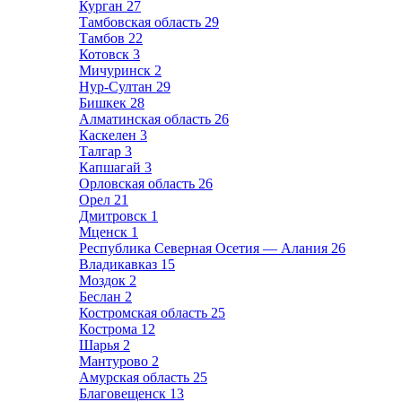
Курган
27
Тамбовская область
29
Тамбов
22
Котовск
3
Мичуринск
2
Нур-Султан
29
Бишкек
28
Алматинская область
26
Каскелен
3
Талгар
3
Капшагай
3
Орловская область
26
Орел
21
Дмитровск
1
Мценск
1
Республика Северная Осетия — Алания
26
Владикавказ
15
Моздок
2
Беслан
2
Костромская область
25
Кострома
12
Шарья
2
Мантурово
2
Амурская область
25
Благовещенск
13