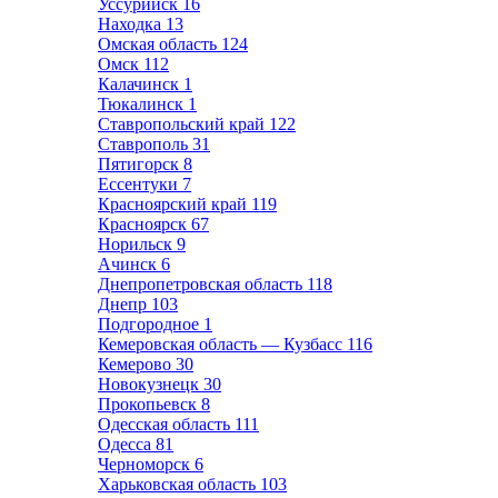
Уссурийск
16
Находка
13
Омская область
124
Омск
112
Калачинск
1
Тюкалинск
1
Ставропольский край
122
Ставрополь
31
Пятигорск
8
Ессентуки
7
Красноярский край
119
Красноярск
67
Норильск
9
Ачинск
6
Днепропетровская область
118
Днепр
103
Подгородное
1
Кемеровская область — Кузбасс
116
Кемерово
30
Новокузнецк
30
Прокопьевск
8
Одесская область
111
Одесса
81
Черноморск
6
Харьковская область
103