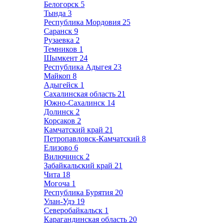
Белогорск
5
Тында
3
Республика Мордовия
25
Саранск
9
Рузаевка
2
Темников
1
Шымкент
24
Республика Адыгея
23
Майкоп
8
Адыгейск
1
Сахалинская область
21
Южно-Сахалинск
14
Долинск
2
Корсаков
2
Камчатский край
21
Петропавловск-Камчатский
8
Елизово
6
Вилючинск
2
Забайкальский край
21
Чита
18
Могоча
1
Республика Бурятия
20
Улан-Удэ
19
Северобайкальск
1
Карагандинская область
20