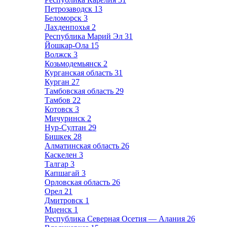
Петрозаводск
13
Беломорск
3
Лахденпохья
2
Республика Марий Эл
31
Йошкар-Ола
15
Волжск
3
Козьмодемьянск
2
Курганская область
31
Курган
27
Тамбовская область
29
Тамбов
22
Котовск
3
Мичуринск
2
Нур-Султан
29
Бишкек
28
Алматинская область
26
Каскелен
3
Талгар
3
Капшагай
3
Орловская область
26
Орел
21
Дмитровск
1
Мценск
1
Республика Северная Осетия — Алания
26