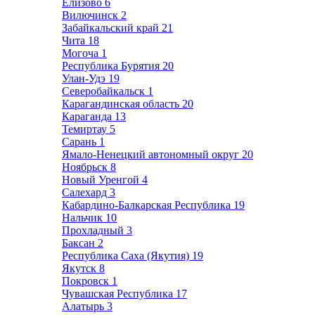
Елизово
6
Вилючинск
2
Забайкальский край
21
Чита
18
Могоча
1
Республика Бурятия
20
Улан-Удэ
19
Северобайкальск
1
Карагандинская область
20
Караганда
13
Темиртау
5
Сарань
1
Ямало-Ненецкий автономный округ
20
Ноябрьск
8
Новый Уренгой
4
Салехард
3
Кабардино-Балкарская Республика
19
Нальчик
10
Прохладный
3
Баксан
2
Республика Саха (Якутия)
19
Якутск
8
Покровск
1
Чувашская Республика
17
Алатырь
3