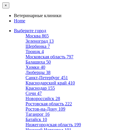
×
Ветеринарные клиники
Home
Выберите город
Москва
865
Зеленоград
13
Щербинка
7
Троицк
4
Московская область
797
Балашиха
50
Химки
40
Люберцы
38
Санкт-Петербург
451
Краснодарский край
410
Краснодар
155
Сочи
47
Новороссийск
28
Ростовская область
222
Ростов-на-Дону
109
Таганрог
16
Батайск
10
Нижегородская область
199
Нижний Новгород
101