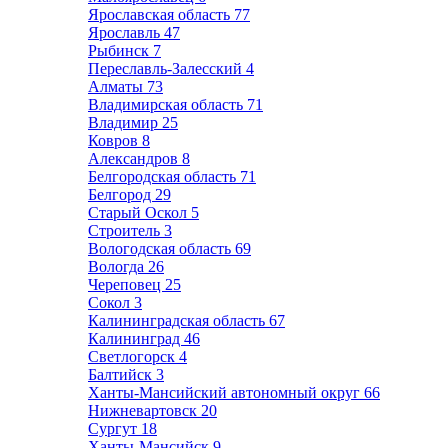
Ярославская область
77
Ярославль
47
Рыбинск
7
Переславль-Залесский
4
Алматы
73
Владимирская область
71
Владимир
25
Ковров
8
Александров
8
Белгородская область
71
Белгород
29
Старый Оскол
5
Строитель
3
Вологодская область
69
Вологда
26
Череповец
25
Сокол
3
Калининградская область
67
Калининград
46
Светлогорск
4
Балтийск
3
Ханты-Мансийский автономный округ
66
Нижневартовск
20
Сургут
18
Ханты-Мансийск
9