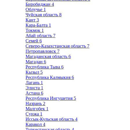
Биробиджан
4
Облучье
1
Чуйская область
8
Кант
3
Кара-Балта
1
Токмок
1
Абай область
7
Семей
6
Северо-Казахстанская область
7
Петропавловск
7
Магаданская область
6
Магадан
6
Республика Тыва
6
Кызыл
5
Республика Калмыкия
6
Лагань
1
Элиста
1
Астана
6
Республика Ингушетия
5
Назрань
2
Малгобек
1
Сунжа
1
Иссык-Кульская область
4
Каракол
4
Туркестанская область
4