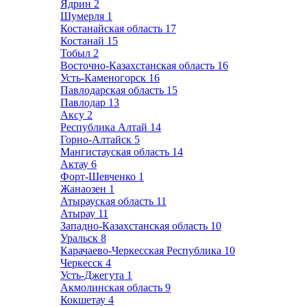
Ядрин
2
Шумерля
1
Костанайская область
17
Костанай
15
Тобыл
2
Восточно-Казахстанская область
16
Усть-Каменогорск
16
Павлодарская область
15
Павлодар
13
Аксу
2
Республика Алтай
14
Горно-Алтайск
5
Мангистауская область
14
Актау
6
Форт-Шевченко
1
Жанаозен
1
Атырауская область
11
Атырау
11
Западно-Казахстанская область
10
Уральск
8
Карачаево-Черкесская Республика
10
Черкесск
4
Усть-Джегута
1
Акмолинская область
9
Кокшетау
4