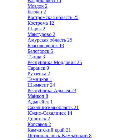
Владикавказ
15
Моздок
2
Беслан
2
Костромская область
25
Кострома
12
Шарья
2
Мантурово
2
Амурская область
25
Благовещенск
13
Белогорск
5
Тында
3
Республика Мордовия
25
Саранск
9
Рузаевка
2
Темников
1
Шымкент
24
Республика Адыгея
23
Майкоп
8
Адыгейск
1
Сахалинская область
21
Южно-Сахалинск
14
Долинск
2
Корсаков
2
Камчатский край
21
Петропавловск-Камчатский
8