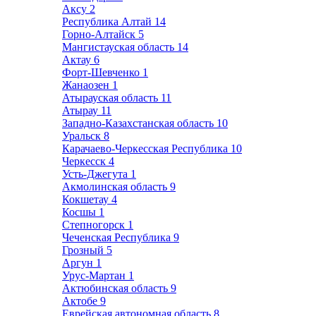
Аксу
2
Республика Алтай
14
Горно-Алтайск
5
Мангистауская область
14
Актау
6
Форт-Шевченко
1
Жанаозен
1
Атырауская область
11
Атырау
11
Западно-Казахстанская область
10
Уральск
8
Карачаево-Черкесская Республика
10
Черкесск
4
Усть-Джегута
1
Акмолинская область
9
Кокшетау
4
Косшы
1
Степногорск
1
Чеченская Республика
9
Грозный
5
Аргун
1
Урус-Мартан
1
Актюбинская область
9
Актобе
9
Еврейская автономная область
8