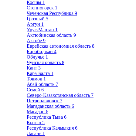
Косшы
1
Степногорск
1
Чеченская Республика
9
Грозный
5
Аргун
1
Урус-Мартан
1
Актюбинская область
9
Актобе
9
Еврейская автономная область
8
Биробиджан
4
Облучье
1
Чуйская область
8
Кант
3
Кара-Балта
1
Токмок
1
Абай область
7
Семей
6
Северо-Казахстанская область
7
Петропавловск
7
Магаданская область
6
Магадан
6
Республика Тыва
6
Кызыл
5
Республика Калмыкия
6
Лагань
1