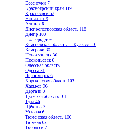
Ессентуки
7
Красноярский край
119
Красноярск
67
Норильск
9
Ачинск
6
Днепропетровская область
118
Днепр
103
Подгородное
1
Кемеровская область — Кузбасс
116
Кемерово
30
Новокузнецк
30
Прокопьевск
8
Одесская область
111
Одесса
81
Черноморск
6
Харьковская область
103
Харьков
96
Дергачи
3
Тульская область
101
Тула
46
Щёкино
7
Узловая
6
Тюменская область
100
Тюмень
62
Тобольск
7