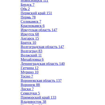
Новосибирск
111
Бердск
7
Обь
2
Пермский край
151
Пермь
78
Соликамск
7
Краснокамск
6
Иркутская область
147
Иркутск
68
Ангарск
15
Братск
10
Волгоградская область
147
Волгоград
83
Волжский
11
Михайловка
6
Ленинградская область
140
Гатчина
12
Мурино
10
Тосно
7
Воронежская область
137
Воронеж
88
Лиски
7
Семилуки
5
Приморский край
133
Владивосток
38