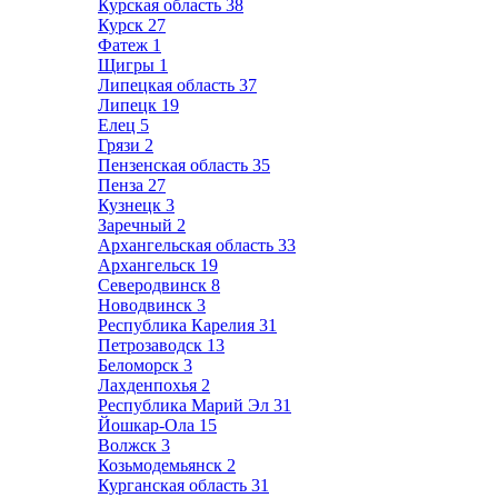
Курская область
38
Курск
27
Фатеж
1
Щигры
1
Липецкая область
37
Липецк
19
Елец
5
Грязи
2
Пензенская область
35
Пенза
27
Кузнецк
3
Заречный
2
Архангельская область
33
Архангельск
19
Северодвинск
8
Новодвинск
3
Республика Карелия
31
Петрозаводск
13
Беломорск
3
Лахденпохья
2
Республика Марий Эл
31
Йошкар-Ола
15
Волжск
3
Козьмодемьянск
2
Курганская область
31