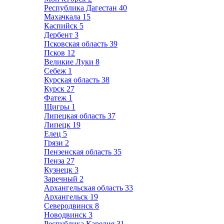
Республика Дагестан
40
Махачкала
15
Каспийск
5
Дербент
3
Псковская область
39
Псков
12
Великие Луки
8
Себеж
1
Курская область
38
Курск
27
Фатеж
1
Щигры
1
Липецкая область
37
Липецк
19
Елец
5
Грязи
2
Пензенская область
35
Пенза
27
Кузнецк
3
Заречный
2
Архангельская область
33
Архангельск
19
Северодвинск
8
Новодвинск
3
Республика Карелия
31