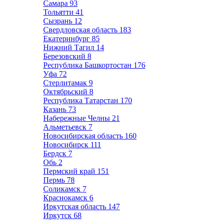
Самара
93
Тольятти
41
Сызрань
12
Свердловская область
183
Екатеринбург
85
Нижний Тагил
14
Березовский
8
Республика Башкортостан
176
Уфа
72
Стерлитамак
9
Октябрьский
8
Республика Татарстан
170
Казань
73
Набережные Челны
21
Альметьевск
7
Новосибирская область
160
Новосибирск
111
Бердск
7
Обь
2
Пермский край
151
Пермь
78
Соликамск
7
Краснокамск
6
Иркутская область
147
Иркутск
68