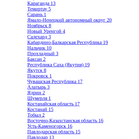
Караганда
13
Темиртау
5
Сарань
1
Ямало-Ненецкий автономный округ
20
Ноябрьск
8
Новый Уренгой
4
Салехард
3
Кабардино-Балкарская Республика
19
Нальчик
10
Прохладный
3
Баксан
2
Республика Саха (Якутия)
19
Якутск
8
Покровск
1
Чувашская Республика
17
Алатырь
3
Ядрин
2
Шумерля
1
Костанайская область
17
Костанай
15
Тобыл
2
Восточно-Казахстанская область
16
Усть-Каменогорск
16
Павлодарская область
15
Павлодар
13