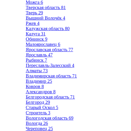
Можга
6
Тверская область
81
Тверь
29
Вышний Волочёк
4
Ржев
4
Калужская область
80
Калуга
31
Обнинск
9
Малоярославец
6
Ярославская область
77
Ярославль
47
Рыбинск
7
Переславль-Залесский
4
Алматы
73
Владимирская область
71
Владимир
25
Ковров
8
Александров
8
Белгородская область
71
Белгород
29
Старый Оскол
5
Строитель
3
Вологодская область
69
Вологда
26
Череповец
25