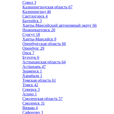
Сокол
3
Калининградская область
67
Калининград
46
Светлогорск
4
Балтийск
3
Ханты-Мансийский автономный округ
66
Нижневартовск
20
Сургут
18
Ханты-Мансийск
9
Оренбургская область
66
Оренбург
29
Орск
7
Бузулук
6
Астраханская область
64
Астрахань
47
Знаменск
1
Харабали
1
Томская область
61
Томск
42
Северск
3
Асино
1
Смоленская область
57
Смоленск
31
Вязьма
4
Сафоново
3