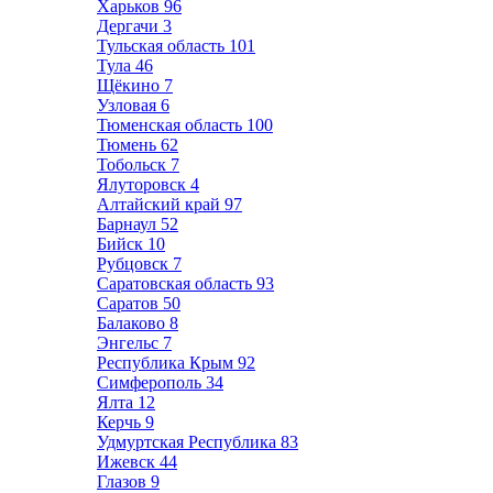
Харьков
96
Дергачи
3
Тульская область
101
Тула
46
Щёкино
7
Узловая
6
Тюменская область
100
Тюмень
62
Тобольск
7
Ялуторовск
4
Алтайский край
97
Барнаул
52
Бийск
10
Рубцовск
7
Саратовская область
93
Саратов
50
Балаково
8
Энгельс
7
Республика Крым
92
Симферополь
34
Ялта
12
Керчь
9
Удмуртская Республика
83
Ижевск
44
Глазов
9