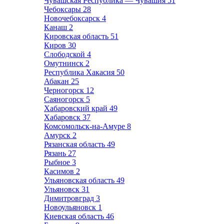
Чувашская Республика — Чувашия
51
Чебоксары
28
Новочебоксарск
4
Канаш
2
Кировская область
51
Киров
30
Слободской
4
Омутнинск
2
Республика Хакасия
50
Абакан
25
Черногорск
12
Саяногорск
5
Хабаровский край
49
Хабаровск
37
Комсомольск-на-Амуре
8
Амурск
2
Рязанская область
49
Рязань
27
Рыбное
3
Касимов
2
Ульяновская область
49
Ульяновск
31
Димитровград
3
Новоульяновск
1
Киевская область
46