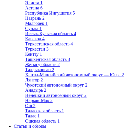
Элиста
1
Астана
6
Республика Ингушетия
5
Назрань
2
Малгобек
1
Сунжа
1
Иссык-Кульская область
4
Каракол
4
Туркестанская область
4
Туркестан
3
Кентау
1
Ташкентская область
3
Жетысу область
2
Талдыкорган
2
Ханты-Мансийский автономный округ — Югра
2
Лянтор
2
Чукотский автономный округ
2
Анадырь
2
Ненецкий автономный округ
2
Нарьян-Мар
2
Ош
2
Таласская область
1
Талас
1
Ошская область
1
Статьи и обзоры