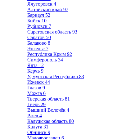
Ялуторовск
4
Алтайский край
97
Барнаул
52
Бийск
10
Рубцовск
7
Саратовская область
93
Саратов
50
Балаково
8
Энгельс
7
Республика Крым
92
Симферополь
34
Ялта
12
Керчь
9
Удмуртская Республика
83
Ижевск
44
Глазов
9
Можга
6
Тверская область
81
Тверь
29
Вышний Волочёк
4
Ржев
4
Калужская область
80
Калуга
31
Обнинск
9
Малоярославец
6