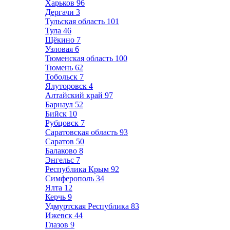
Харьков
96
Дергачи
3
Тульская область
101
Тула
46
Щёкино
7
Узловая
6
Тюменская область
100
Тюмень
62
Тобольск
7
Ялуторовск
4
Алтайский край
97
Барнаул
52
Бийск
10
Рубцовск
7
Саратовская область
93
Саратов
50
Балаково
8
Энгельс
7
Республика Крым
92
Симферополь
34
Ялта
12
Керчь
9
Удмуртская Республика
83
Ижевск
44
Глазов
9