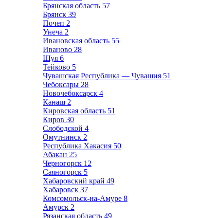
Брянская область
57
Брянск
39
Почеп
2
Унеча
2
Ивановская область
55
Иваново
28
Шуя
6
Тейково
5
Чувашская Республика — Чувашия
51
Чебоксары
28
Новочебоксарск
4
Канаш
2
Кировская область
51
Киров
30
Слободской
4
Омутнинск
2
Республика Хакасия
50
Абакан
25
Черногорск
12
Саяногорск
5
Хабаровский край
49
Хабаровск
37
Комсомольск-на-Амуре
8
Амурск
2
Рязанская область
49