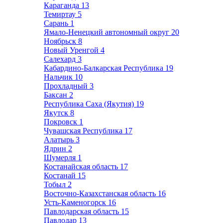
Караганда
13
Темиртау
5
Сарань
1
Ямало-Ненецкий автономный округ
20
Ноябрьск
8
Новый Уренгой
4
Салехард
3
Кабардино-Балкарская Республика
19
Нальчик
10
Прохладный
3
Баксан
2
Республика Саха (Якутия)
19
Якутск
8
Покровск
1
Чувашская Республика
17
Алатырь
3
Ядрин
2
Шумерля
1
Костанайская область
17
Костанай
15
Тобыл
2
Восточно-Казахстанская область
16
Усть-Каменогорск
16
Павлодарская область
15
Павлодар
13