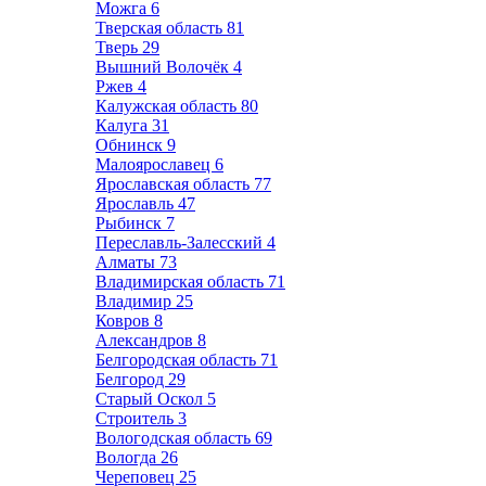
Можга
6
Тверская область
81
Тверь
29
Вышний Волочёк
4
Ржев
4
Калужская область
80
Калуга
31
Обнинск
9
Малоярославец
6
Ярославская область
77
Ярославль
47
Рыбинск
7
Переславль-Залесский
4
Алматы
73
Владимирская область
71
Владимир
25
Ковров
8
Александров
8
Белгородская область
71
Белгород
29
Старый Оскол
5
Строитель
3
Вологодская область
69
Вологда
26
Череповец
25