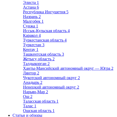
Элиста
1
Астана
6
Республика Ингушетия
5
Назрань
2
Малгобек
1
Сунжа
1
Иссык-Кульская область
4
Каракол
4
Туркестанская область
4
Туркестан
3
Кентау
1
Ташкентская область
3
Жетысу область
2
Талдыкорган
2
Ханты-Мансийский автономный округ — Югра
2
Лянтор
2
Чукотский автономный округ
2
Анадырь
2
Ненецкий автономный округ
2
Нарьян-Мар
2
Ош
2
Таласская область
1
Талас
1
Ошская область
1
Статьи и обзоры