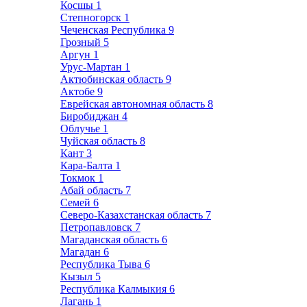
Косшы
1
Степногорск
1
Чеченская Республика
9
Грозный
5
Аргун
1
Урус-Мартан
1
Актюбинская область
9
Актобе
9
Еврейская автономная область
8
Биробиджан
4
Облучье
1
Чуйская область
8
Кант
3
Кара-Балта
1
Токмок
1
Абай область
7
Семей
6
Северо-Казахстанская область
7
Петропавловск
7
Магаданская область
6
Магадан
6
Республика Тыва
6
Кызыл
5
Республика Калмыкия
6
Лагань
1