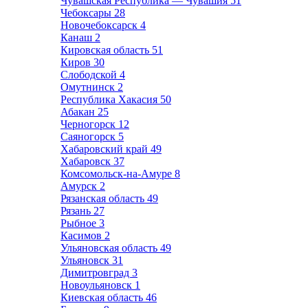
Чувашская Республика — Чувашия
51
Чебоксары
28
Новочебоксарск
4
Канаш
2
Кировская область
51
Киров
30
Слободской
4
Омутнинск
2
Республика Хакасия
50
Абакан
25
Черногорск
12
Саяногорск
5
Хабаровский край
49
Хабаровск
37
Комсомольск-на-Амуре
8
Амурск
2
Рязанская область
49
Рязань
27
Рыбное
3
Касимов
2
Ульяновская область
49
Ульяновск
31
Димитровград
3
Новоульяновск
1
Киевская область
46