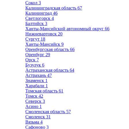
Сокол
3
Калининградская область
67
Калининград
46
Светлогорск
4
Балтийск
3
Ханты-Мансийский автономный округ
66
Нижневартовск
20
Сургут
18
Ханты-Мансийск
9
Оренбургская область
66
Оренбург
29
Орск
7
Бузулук
6
Астраханская область
64
Астрахань
47
Знаменск
1
Харабали
1
Томская область
61
Томск
42
Северск
3
Асино
1
Смоленская область
57
Смоленск
31
Вязьма
4
Сафоново
3