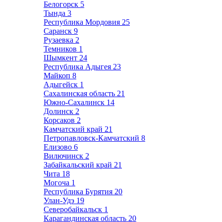
Белогорск
5
Тында
3
Республика Мордовия
25
Саранск
9
Рузаевка
2
Темников
1
Шымкент
24
Республика Адыгея
23
Майкоп
8
Адыгейск
1
Сахалинская область
21
Южно-Сахалинск
14
Долинск
2
Корсаков
2
Камчатский край
21
Петропавловск-Камчатский
8
Елизово
6
Вилючинск
2
Забайкальский край
21
Чита
18
Могоча
1
Республика Бурятия
20
Улан-Удэ
19
Северобайкальск
1
Карагандинская область
20