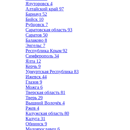
Ялуторовск
4
Алтайский край
97
Барнаул
52
Бийск
10
Рубцовск
7
Саратовская область
93
Саратов
50
Балаково
8
Энгельс
7
Республика Крым
92
Симферополь
34
Ялта
12
Керчь
9
Удмуртская Республика
83
Ижевск
44
Глазов
9
Можга
6
Тверская область
81
Тверь
29
Вышний Волочёк
4
Ржев
4
Калужская область
80
Калуга
31
Обнинск
9
Малоярославец
6