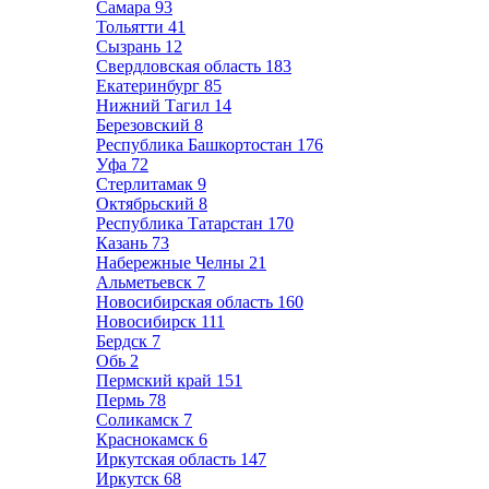
Самара
93
Тольятти
41
Сызрань
12
Свердловская область
183
Екатеринбург
85
Нижний Тагил
14
Березовский
8
Республика Башкортостан
176
Уфа
72
Стерлитамак
9
Октябрьский
8
Республика Татарстан
170
Казань
73
Набережные Челны
21
Альметьевск
7
Новосибирская область
160
Новосибирск
111
Бердск
7
Обь
2
Пермский край
151
Пермь
78
Соликамск
7
Краснокамск
6
Иркутская область
147
Иркутск
68