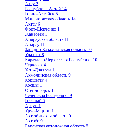
Аксу
2
Республика Алтай
14
Горно-Алтайск
5
Мангистауская область
14
Актау
6
Форт-Шевченко
1
Жанаозен
1
Атырауская область
11
Атырау
11
Западно-Казахстанская область
10
Уральск
8
Карачаево-Черкесская Республика
10
Черкесск
4
Усть-Джегута
1
Акмолинская область
9
Кокшетау
4
Косшы
1
Степногорск
1
Чеченская Республика
9
Грозный
5
Аргун
1
Урус-Мартан
1
Актюбинская область
9
Актобе
9
Еврейская автономная область
8