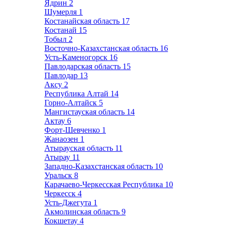
Ядрин
2
Шумерля
1
Костанайская область
17
Костанай
15
Тобыл
2
Восточно-Казахстанская область
16
Усть-Каменогорск
16
Павлодарская область
15
Павлодар
13
Аксу
2
Республика Алтай
14
Горно-Алтайск
5
Мангистауская область
14
Актау
6
Форт-Шевченко
1
Жанаозен
1
Атырауская область
11
Атырау
11
Западно-Казахстанская область
10
Уральск
8
Карачаево-Черкесская Республика
10
Черкесск
4
Усть-Джегута
1
Акмолинская область
9
Кокшетау
4