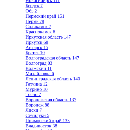
Новосибирск
111
Бердск
7
Обь
2
Пермский край
151
Пермь
78
Соликамск
7
Краснокамск
6
Иркутская область
147
Иркутск
68
Ангарск
15
Братск
10
Волгоградская область
147
Волгоград
83
Волжский
11
Михайловка
6
Ленинградская область
140
Гатчина
12
Мурино
10
Тосно
7
Воронежская область
137
Воронеж
88
Лиски
7
Семилуки
5
Приморский край
133
Владивосток
38