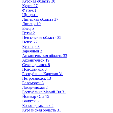
Курская область
38
Курск
27
Фатеж
1
Щигры
1
Липецкая область
37
Липецк
19
Елец
5
Грязи
2
Пензенская область
35
Пенза
27
Кузнецк
3
Заречный
2
Архангельская область
33
Архангельск
19
Северодвинск
8
Новодвинск
3
Республика Карелия
31
Петрозаводск
13
Беломорск
3
Лахденпохья
2
Республика Марий Эл
31
Йошкар-Ола
15
Волжск
3
Козьмодемьянск
2
Курганская область
31