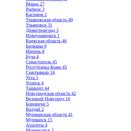
Рязань
27
Рыбное
3
Касимов
2
Ульяновская область
49
Ульяновск
31
Димитровград
3
Новоульяновск
1
Киевская область
46
Бровары
9
Ирпень
8
Буча
4
Севастополь
45
Республика Коми
45
Сыктывкар
14
Ухта
5
Усинск
4
Ташкент
44
Новгородская область
42
Великий Новгород
16
Боровичи
5
Валдай
2
Мурманская область
41
Мурманск
15
Апатиты
4
Мончегорск
2