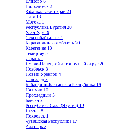
Елизово
6
Вилючинск
2
Забайкальский край
21
Чита
18
Могоча
1
Республика Бурятия
20
Улан-Удэ
19
Северобайкальск
1
Карагандинская область
20
Караганда
13
Темиртау
5
Сарань
1
Ямало-Ненецкий автономный округ
20
Ноябрьск
8
Новый Уренгой
4
Салехард
3
Кабардино-Балкарская Республика
19
Нальчик
10
Прохладный
3
Баксан
2
Республика Саха (Якутия)
19
Якутск
8
Покровск
1
Чувашская Республика
17
Алатырь
3