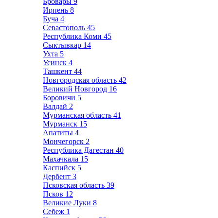
Бровары
9
Ирпень
8
Буча
4
Севастополь
45
Республика Коми
45
Сыктывкар
14
Ухта
5
Усинск
4
Ташкент
44
Новгородская область
42
Великий Новгород
16
Боровичи
5
Валдай
2
Мурманская область
41
Мурманск
15
Апатиты
4
Мончегорск
2
Республика Дагестан
40
Махачкала
15
Каспийск
5
Дербент
3
Псковская область
39
Псков
12
Великие Луки
8
Себеж
1