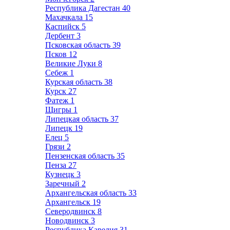
Республика Дагестан
40
Махачкала
15
Каспийск
5
Дербент
3
Псковская область
39
Псков
12
Великие Луки
8
Себеж
1
Курская область
38
Курск
27
Фатеж
1
Щигры
1
Липецкая область
37
Липецк
19
Елец
5
Грязи
2
Пензенская область
35
Пенза
27
Кузнецк
3
Заречный
2
Архангельская область
33
Архангельск
19
Северодвинск
8
Новодвинск
3
Республика Карелия
31