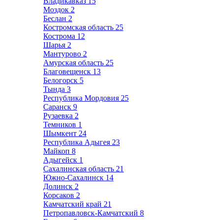
Владикавказ
15
Моздок
2
Беслан
2
Костромская область
25
Кострома
12
Шарья
2
Мантурово
2
Амурская область
25
Благовещенск
13
Белогорск
5
Тында
3
Республика Мордовия
25
Саранск
9
Рузаевка
2
Темников
1
Шымкент
24
Республика Адыгея
23
Майкоп
8
Адыгейск
1
Сахалинская область
21
Южно-Сахалинск
14
Долинск
2
Корсаков
2
Камчатский край
21
Петропавловск-Камчатский
8