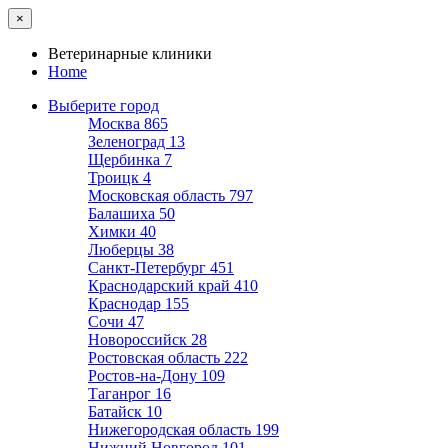
×
Ветеринарные клиники
Home
Выберите город
Москва
865
Зеленоград
13
Щербинка
7
Троицк
4
Московская область
797
Балашиха
50
Химки
40
Люберцы
38
Санкт-Петербург
451
Краснодарский край
410
Краснодар
155
Сочи
47
Новороссийск
28
Ростовская область
222
Ростов-на-Дону
109
Таганрог
16
Батайск
10
Нижегородская область
199
Нижний Новгород
101