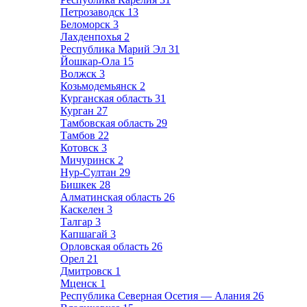
Петрозаводск
13
Беломорск
3
Лахденпохья
2
Республика Марий Эл
31
Йошкар-Ола
15
Волжск
3
Козьмодемьянск
2
Курганская область
31
Курган
27
Тамбовская область
29
Тамбов
22
Котовск
3
Мичуринск
2
Нур-Султан
29
Бишкек
28
Алматинская область
26
Каскелен
3
Талгар
3
Капшагай
3
Орловская область
26
Орел
21
Дмитровск
1
Мценск
1
Республика Северная Осетия — Алания
26