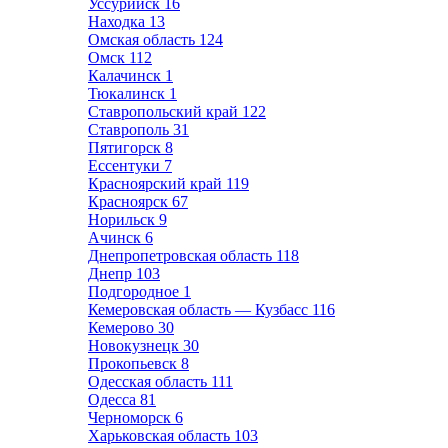
Уссурийск
16
Находка
13
Омская область
124
Омск
112
Калачинск
1
Тюкалинск
1
Ставропольский край
122
Ставрополь
31
Пятигорск
8
Ессентуки
7
Красноярский край
119
Красноярск
67
Норильск
9
Ачинск
6
Днепропетровская область
118
Днепр
103
Подгородное
1
Кемеровская область — Кузбасс
116
Кемерово
30
Новокузнецк
30
Прокопьевск
8
Одесская область
111
Одесса
81
Черноморск
6
Харьковская область
103