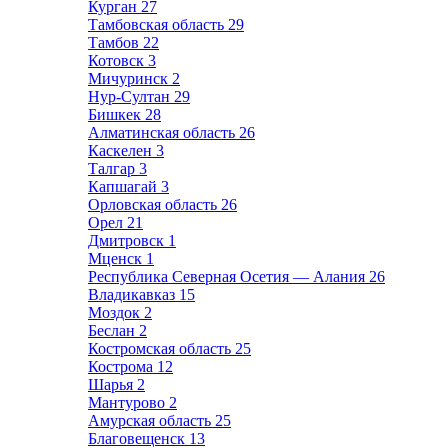
Курган
27
Тамбовская область
29
Тамбов
22
Котовск
3
Мичуринск
2
Нур-Султан
29
Бишкек
28
Алматинская область
26
Каскелен
3
Талгар
3
Капшагай
3
Орловская область
26
Орел
21
Дмитровск
1
Мценск
1
Республика Северная Осетия — Алания
26
Владикавказ
15
Моздок
2
Беслан
2
Костромская область
25
Кострома
12
Шарья
2
Мантурово
2
Амурская область
25
Благовещенск
13