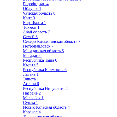
Биробиджан
4
Облучье
1
Чуйская область
8
Кант
3
Кара-Балта
1
Токмок
1
Абай область
7
Семей
6
Северо-Казахстанская область
7
Петропавловск
7
Магаданская область
6
Магадан
6
Республика Тыва
6
Кызыл
5
Республика Калмыкия
6
Лагань
1
Элиста
1
Астана
6
Республика Ингушетия
5
Назрань
2
Малгобек
1
Сунжа
1
Иссык-Кульская область
4
Каракол
4
Туркестанская область
4