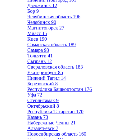
Дзержинск
12
Бор
9
Челябинская область
196
Челябинск
90
Магнитогорск
27
Миасс
15
Киев
190
Самарская область
189
Самара
93
Тольятти
41
Сызрань
12
Свердловская область
183
Екатеринбург
85
Нижний Тагил
14
Березовский
8
Республика Башкортостан
176
Уфа
72
Стерлитамак
9
Октябрьский
8
Республика Татарстан
170
Казань
73
Набережные Челны
21
Альметьевск
7
Новосибирская область
160