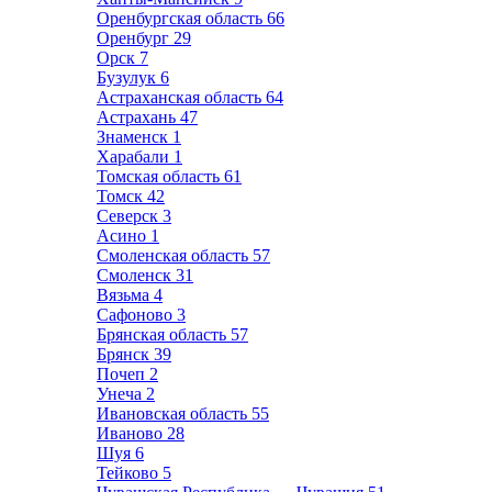
Оренбургская область
66
Оренбург
29
Орск
7
Бузулук
6
Астраханская область
64
Астрахань
47
Знаменск
1
Харабали
1
Томская область
61
Томск
42
Северск
3
Асино
1
Смоленская область
57
Смоленск
31
Вязьма
4
Сафоново
3
Брянская область
57
Брянск
39
Почеп
2
Унеча
2
Ивановская область
55
Иваново
28
Шуя
6
Тейково
5