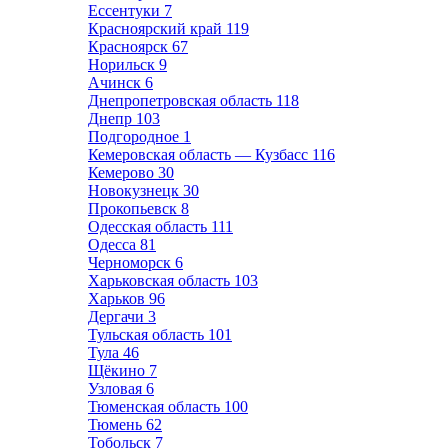
Ессентуки
7
Красноярский край
119
Красноярск
67
Норильск
9
Ачинск
6
Днепропетровская область
118
Днепр
103
Подгородное
1
Кемеровская область — Кузбасс
116
Кемерово
30
Новокузнецк
30
Прокопьевск
8
Одесская область
111
Одесса
81
Черноморск
6
Харьковская область
103
Харьков
96
Дергачи
3
Тульская область
101
Тула
46
Щёкино
7
Узловая
6
Тюменская область
100
Тюмень
62
Тобольск
7