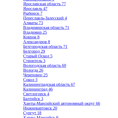
Ярославская область
77
Ярославль
47
Рыбинск
7
Переславль-Залесский
4
Алматы
73
Владимирская область
71
Владимир
25
Ковров
8
Александров
8
Белгородская область
71
Белгород
29
Старый Оскол
5
Строитель
3
Вологодская область
69
Вологда
26
Череповец
25
Сокол
3
Калининградская область
67
Калининград
46
Светлогорск
4
Балтийск
3
Ханты-Мансийский автономный округ
66
Нижневартовск
20
Сургут
18
Ханты-Мансийск
9