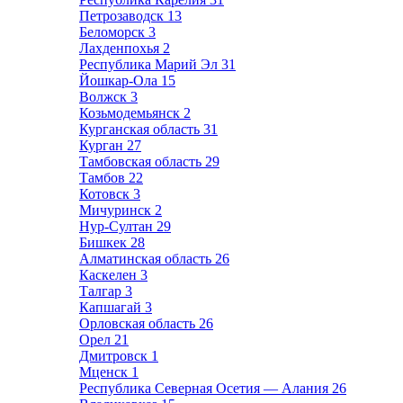
Петрозаводск
13
Беломорск
3
Лахденпохья
2
Республика Марий Эл
31
Йошкар-Ола
15
Волжск
3
Козьмодемьянск
2
Курганская область
31
Курган
27
Тамбовская область
29
Тамбов
22
Котовск
3
Мичуринск
2
Нур-Султан
29
Бишкек
28
Алматинская область
26
Каскелен
3
Талгар
3
Капшагай
3
Орловская область
26
Орел
21
Дмитровск
1
Мценск
1
Республика Северная Осетия — Алания
26