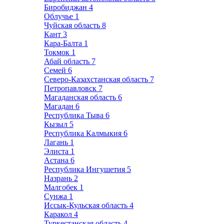
Биробиджан
4
Облучье
1
Чуйская область
8
Кант
3
Кара-Балта
1
Токмок
1
Абай область
7
Семей
6
Северо-Казахстанская область
7
Петропавловск
7
Магаданская область
6
Магадан
6
Республика Тыва
6
Кызыл
5
Республика Калмыкия
6
Лагань
1
Элиста
1
Астана
6
Республика Ингушетия
5
Назрань
2
Малгобек
1
Сунжа
1
Иссык-Кульская область
4
Каракол
4
Туркестанская область
4