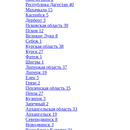
Республика Дагестан
40
Махачкала
15
Каспийск
5
Дербент
3
Псковская область
39
Псков
12
Великие Луки
8
Себеж
1
Курская область
38
Курск
27
Фатеж
1
Щигры
1
Липецкая область
37
Липецк
19
Елец
5
Грязи
2
Пензенская область
35
Пенза
27
Кузнецк
3
Заречный
2
Архангельская область
33
Архангельск
19
Северодвинск
8
Новодвинск
3
Республика Карелия
31