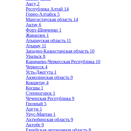
Аксу
2
Республика Алтай
14
Горно-Алтайск
5
Мангистауская область
14
Актау
6
Форт-Шевченко
1
Жанаозен
1
Атырауская область
11
Атырау
11
Западно-Казахстанская область
10
Уральск
8
Карачаево-Черкесская Республика
10
Черкесск
4
Усть-Джегута
1
Акмолинская область
9
Кокшетау
4
Косшы
1
Степногорск
1
Чеченская Республика
9
Грозный
5
Аргун
1
Урус-Мартан
1
Актюбинская область
9
Актобе
9
Еврейская автономная область
8