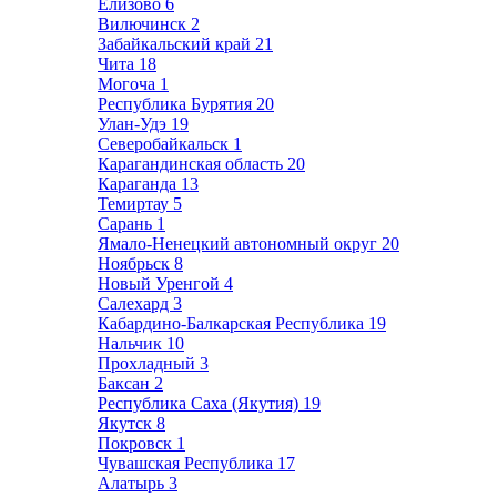
Елизово
6
Вилючинск
2
Забайкальский край
21
Чита
18
Могоча
1
Республика Бурятия
20
Улан-Удэ
19
Северобайкальск
1
Карагандинская область
20
Караганда
13
Темиртау
5
Сарань
1
Ямало-Ненецкий автономный округ
20
Ноябрьск
8
Новый Уренгой
4
Салехард
3
Кабардино-Балкарская Республика
19
Нальчик
10
Прохладный
3
Баксан
2
Республика Саха (Якутия)
19
Якутск
8
Покровск
1
Чувашская Республика
17
Алатырь
3