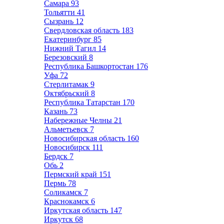
Самара
93
Тольятти
41
Сызрань
12
Свердловская область
183
Екатеринбург
85
Нижний Тагил
14
Березовский
8
Республика Башкортостан
176
Уфа
72
Стерлитамак
9
Октябрьский
8
Республика Татарстан
170
Казань
73
Набережные Челны
21
Альметьевск
7
Новосибирская область
160
Новосибирск
111
Бердск
7
Обь
2
Пермский край
151
Пермь
78
Соликамск
7
Краснокамск
6
Иркутская область
147
Иркутск
68