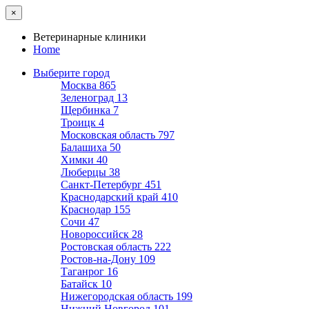
×
Ветеринарные клиники
Home
Выберите город
Москва
865
Зеленоград
13
Щербинка
7
Троицк
4
Московская область
797
Балашиха
50
Химки
40
Люберцы
38
Санкт-Петербург
451
Краснодарский край
410
Краснодар
155
Сочи
47
Новороссийск
28
Ростовская область
222
Ростов-на-Дону
109
Таганрог
16
Батайск
10
Нижегородская область
199
Нижний Новгород
101