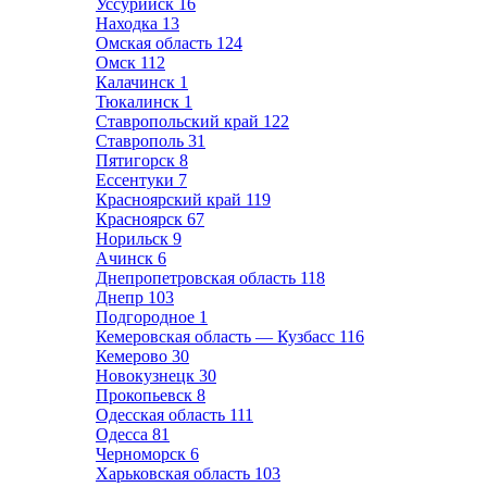
Уссурийск
16
Находка
13
Омская область
124
Омск
112
Калачинск
1
Тюкалинск
1
Ставропольский край
122
Ставрополь
31
Пятигорск
8
Ессентуки
7
Красноярский край
119
Красноярск
67
Норильск
9
Ачинск
6
Днепропетровская область
118
Днепр
103
Подгородное
1
Кемеровская область — Кузбасс
116
Кемерово
30
Новокузнецк
30
Прокопьевск
8
Одесская область
111
Одесса
81
Черноморск
6
Харьковская область
103