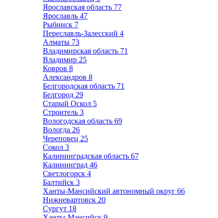
Ярославская область
77
Ярославль
47
Рыбинск
7
Переславль-Залесский
4
Алматы
73
Владимирская область
71
Владимир
25
Ковров
8
Александров
8
Белгородская область
71
Белгород
29
Старый Оскол
5
Строитель
3
Вологодская область
69
Вологда
26
Череповец
25
Сокол
3
Калининградская область
67
Калининград
46
Светлогорск
4
Балтийск
3
Ханты-Мансийский автономный округ
66
Нижневартовск
20
Сургут
18
Ханты-Мансийск
9