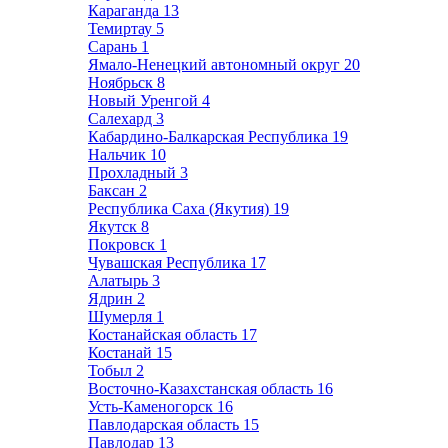
Караганда
13
Темиртау
5
Сарань
1
Ямало-Ненецкий автономный округ
20
Ноябрьск
8
Новый Уренгой
4
Салехард
3
Кабардино-Балкарская Республика
19
Нальчик
10
Прохладный
3
Баксан
2
Республика Саха (Якутия)
19
Якутск
8
Покровск
1
Чувашская Республика
17
Алатырь
3
Ядрин
2
Шумерля
1
Костанайская область
17
Костанай
15
Тобыл
2
Восточно-Казахстанская область
16
Усть-Каменогорск
16
Павлодарская область
15
Павлодар
13