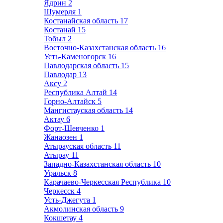
Ядрин
2
Шумерля
1
Костанайская область
17
Костанай
15
Тобыл
2
Восточно-Казахстанская область
16
Усть-Каменогорск
16
Павлодарская область
15
Павлодар
13
Аксу
2
Республика Алтай
14
Горно-Алтайск
5
Мангистауская область
14
Актау
6
Форт-Шевченко
1
Жанаозен
1
Атырауская область
11
Атырау
11
Западно-Казахстанская область
10
Уральск
8
Карачаево-Черкесская Республика
10
Черкесск
4
Усть-Джегута
1
Акмолинская область
9
Кокшетау
4