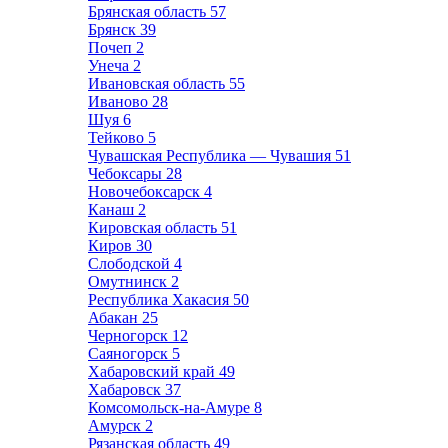
Брянская область
57
Брянск
39
Почеп
2
Унеча
2
Ивановская область
55
Иваново
28
Шуя
6
Тейково
5
Чувашская Республика — Чувашия
51
Чебоксары
28
Новочебоксарск
4
Канаш
2
Кировская область
51
Киров
30
Слободской
4
Омутнинск
2
Республика Хакасия
50
Абакан
25
Черногорск
12
Саяногорск
5
Хабаровский край
49
Хабаровск
37
Комсомольск-на-Амуре
8
Амурск
2
Рязанская область
49