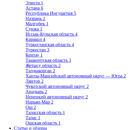
Элиста
1
Астана
6
Республика Ингушетия
5
Назрань
2
Малгобек
1
Сунжа
1
Иссык-Кульская область
4
Каракол
4
Туркестанская область
4
Туркестан
3
Кентау
1
Ташкентская область
3
Жетысу область
2
Талдыкорган
2
Ханты-Мансийский автономный округ — Югра
2
Лянтор
2
Чукотский автономный округ
2
Анадырь
2
Ненецкий автономный округ
2
Нарьян-Мар
2
Ош
2
Таласская область
1
Талас
1
Ошская область
1
Статьи и обзоры