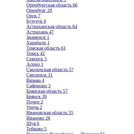
Оренбургская область
66
Оренбург
29
Орск
7
Бузулук
6
Астраханская область
64
Астрахань
47
Знаменск
1
Харабали
1
Томская область
61
Томск
42
Северск
3
Асино
1
Смоленская область
57
Смоленск
31
Вязьма
4
Сафоново
3
Брянская область
57
Брянск
39
Почеп
2
Унеча
2
Ивановская область
55
Иваново
28
Шуя
6
Тейково
5