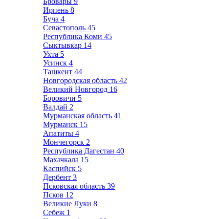
Бровары
9
Ирпень
8
Буча
4
Севастополь
45
Республика Коми
45
Сыктывкар
14
Ухта
5
Усинск
4
Ташкент
44
Новгородская область
42
Великий Новгород
16
Боровичи
5
Валдай
2
Мурманская область
41
Мурманск
15
Апатиты
4
Мончегорск
2
Республика Дагестан
40
Махачкала
15
Каспийск
5
Дербент
3
Псковская область
39
Псков
12
Великие Луки
8
Себеж
1