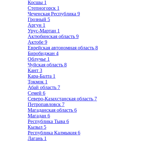
Косшы
1
Степногорск
1
Чеченская Республика
9
Грозный
5
Аргун
1
Урус-Мартан
1
Актюбинская область
9
Актобе
9
Еврейская автономная область
8
Биробиджан
4
Облучье
1
Чуйская область
8
Кант
3
Кара-Балта
1
Токмок
1
Абай область
7
Семей
6
Северо-Казахстанская область
7
Петропавловск
7
Магаданская область
6
Магадан
6
Республика Тыва
6
Кызыл
5
Республика Калмыкия
6
Лагань
1