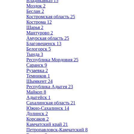
Владикавказ
15
Моздок
2
Беслан
2
Костромская область
25
Кострома
12
Шарья
2
Мантурово
2
Амурская область
25
Благовещенск
13
Белогорск
5
Тында
3
Республика Мордовия
25
Саранск
9
Рузаевка
2
Темников
1
Шымкент
24
Республика Адыгея
23
Майкоп
8
Адыгейск
1
Сахалинская область
21
Южно-Сахалинск
14
Долинск
2
Корсаков
2
Камчатский край
21
Петропавловск-Камчатский
8