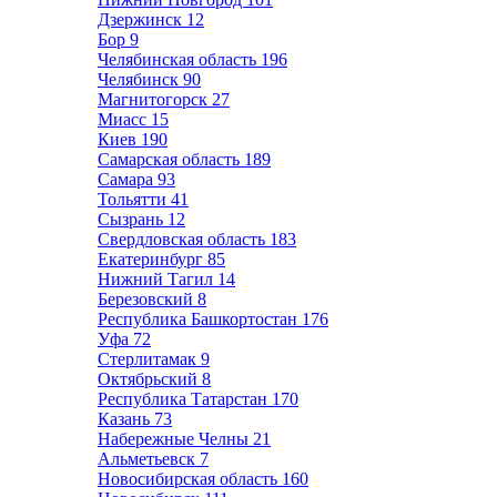
Дзержинск
12
Бор
9
Челябинская область
196
Челябинск
90
Магнитогорск
27
Миасс
15
Киев
190
Самарская область
189
Самара
93
Тольятти
41
Сызрань
12
Свердловская область
183
Екатеринбург
85
Нижний Тагил
14
Березовский
8
Республика Башкортостан
176
Уфа
72
Стерлитамак
9
Октябрьский
8
Республика Татарстан
170
Казань
73
Набережные Челны
21
Альметьевск
7
Новосибирская область
160