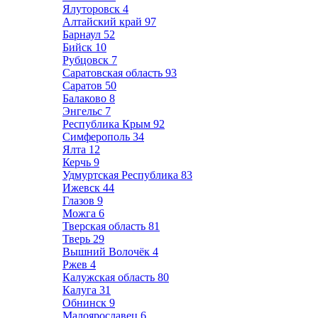
Ялуторовск
4
Алтайский край
97
Барнаул
52
Бийск
10
Рубцовск
7
Саратовская область
93
Саратов
50
Балаково
8
Энгельс
7
Республика Крым
92
Симферополь
34
Ялта
12
Керчь
9
Удмуртская Республика
83
Ижевск
44
Глазов
9
Можга
6
Тверская область
81
Тверь
29
Вышний Волочёк
4
Ржев
4
Калужская область
80
Калуга
31
Обнинск
9
Малоярославец
6