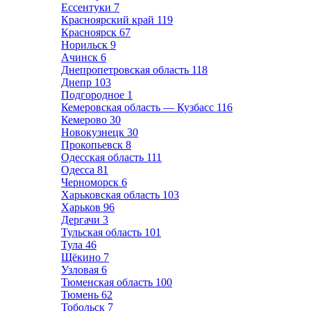
Ессентуки
7
Красноярский край
119
Красноярск
67
Норильск
9
Ачинск
6
Днепропетровская область
118
Днепр
103
Подгородное
1
Кемеровская область — Кузбасс
116
Кемерово
30
Новокузнецк
30
Прокопьевск
8
Одесская область
111
Одесса
81
Черноморск
6
Харьковская область
103
Харьков
96
Дергачи
3
Тульская область
101
Тула
46
Щёкино
7
Узловая
6
Тюменская область
100
Тюмень
62
Тобольск
7