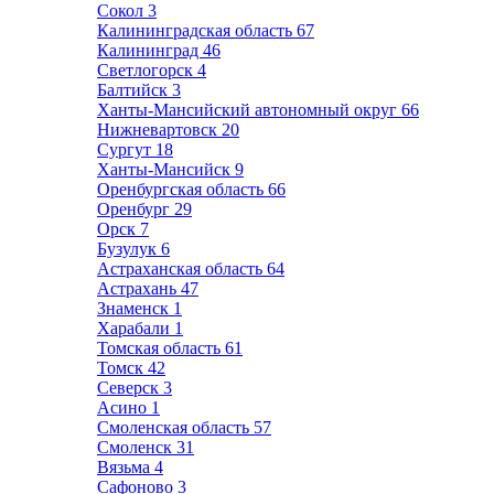
Сокол
3
Калининградская область
67
Калининград
46
Светлогорск
4
Балтийск
3
Ханты-Мансийский автономный округ
66
Нижневартовск
20
Сургут
18
Ханты-Мансийск
9
Оренбургская область
66
Оренбург
29
Орск
7
Бузулук
6
Астраханская область
64
Астрахань
47
Знаменск
1
Харабали
1
Томская область
61
Томск
42
Северск
3
Асино
1
Смоленская область
57
Смоленск
31
Вязьма
4
Сафоново
3