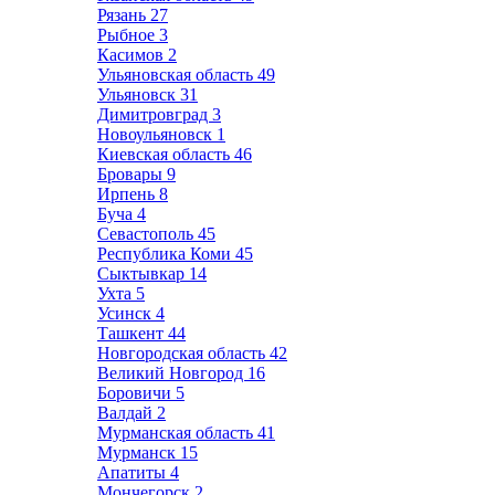
Рязань
27
Рыбное
3
Касимов
2
Ульяновская область
49
Ульяновск
31
Димитровград
3
Новоульяновск
1
Киевская область
46
Бровары
9
Ирпень
8
Буча
4
Севастополь
45
Республика Коми
45
Сыктывкар
14
Ухта
5
Усинск
4
Ташкент
44
Новгородская область
42
Великий Новгород
16
Боровичи
5
Валдай
2
Мурманская область
41
Мурманск
15
Апатиты
4
Мончегорск
2