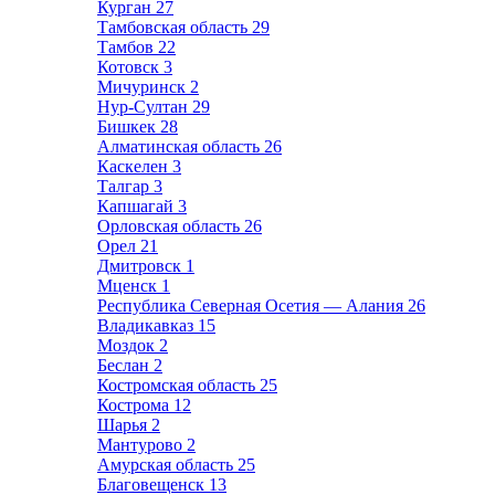
Курган
27
Тамбовская область
29
Тамбов
22
Котовск
3
Мичуринск
2
Нур-Султан
29
Бишкек
28
Алматинская область
26
Каскелен
3
Талгар
3
Капшагай
3
Орловская область
26
Орел
21
Дмитровск
1
Мценск
1
Республика Северная Осетия — Алания
26
Владикавказ
15
Моздок
2
Беслан
2
Костромская область
25
Кострома
12
Шарья
2
Мантурово
2
Амурская область
25
Благовещенск
13