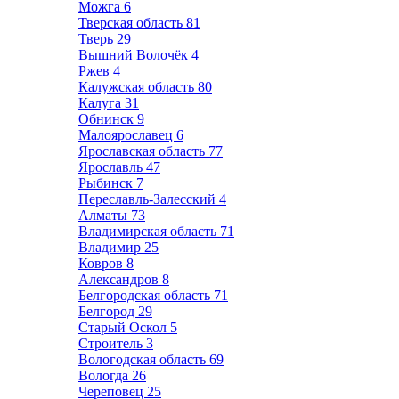
Можга
6
Тверская область
81
Тверь
29
Вышний Волочёк
4
Ржев
4
Калужская область
80
Калуга
31
Обнинск
9
Малоярославец
6
Ярославская область
77
Ярославль
47
Рыбинск
7
Переславль-Залесский
4
Алматы
73
Владимирская область
71
Владимир
25
Ковров
8
Александров
8
Белгородская область
71
Белгород
29
Старый Оскол
5
Строитель
3
Вологодская область
69
Вологда
26
Череповец
25