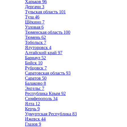
Харьков
96
Дергачи
3
Тульская область
101
Тула
46
Щёкино
7
Узловая
6
Тюменская область
100
Тюмень
62
Тобольск
7
Ялуторовск
4
Алтайский край
97
Барнаул
52
Бийск
10
Рубцовск
7
Саратовская область
93
Саратов
50
Балаково
8
Энгельс
7
Республика Крым
92
Симферополь
34
Ялта
12
Керчь
9
Удмуртская Республика
83
Ижевск
44
Глазов
9