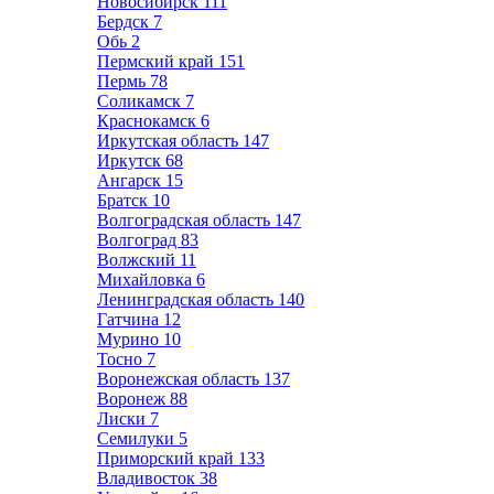
Новосибирск
111
Бердск
7
Обь
2
Пермский край
151
Пермь
78
Соликамск
7
Краснокамск
6
Иркутская область
147
Иркутск
68
Ангарск
15
Братск
10
Волгоградская область
147
Волгоград
83
Волжский
11
Михайловка
6
Ленинградская область
140
Гатчина
12
Мурино
10
Тосно
7
Воронежская область
137
Воронеж
88
Лиски
7
Семилуки
5
Приморский край
133
Владивосток
38