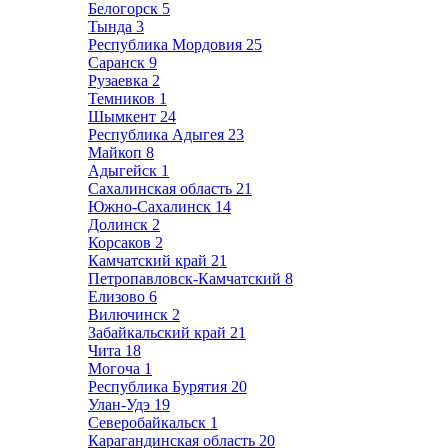
Белогорск
5
Тында
3
Республика Мордовия
25
Саранск
9
Рузаевка
2
Темников
1
Шымкент
24
Республика Адыгея
23
Майкоп
8
Адыгейск
1
Сахалинская область
21
Южно-Сахалинск
14
Долинск
2
Корсаков
2
Камчатский край
21
Петропавловск-Камчатский
8
Елизово
6
Вилючинск
2
Забайкальский край
21
Чита
18
Могоча
1
Республика Бурятия
20
Улан-Удэ
19
Северобайкальск
1
Карагандинская область
20