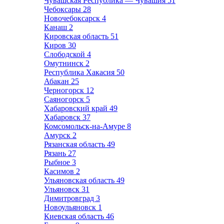
Чувашская Республика — Чувашия
51
Чебоксары
28
Новочебоксарск
4
Канаш
2
Кировская область
51
Киров
30
Слободской
4
Омутнинск
2
Республика Хакасия
50
Абакан
25
Черногорск
12
Саяногорск
5
Хабаровский край
49
Хабаровск
37
Комсомольск-на-Амуре
8
Амурск
2
Рязанская область
49
Рязань
27
Рыбное
3
Касимов
2
Ульяновская область
49
Ульяновск
31
Димитровград
3
Новоульяновск
1
Киевская область
46