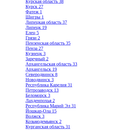
Курская область
38
Курск
27
Фатеж
1
Щигры
1
Липецкая область
37
Липецк
19
Елец
5
Грязи
2
Пензенская область
35
Пенза
27
Кузнецк
3
Заречный
2
Архангельская область
33
Архангельск
19
Северодвинск
8
Новодвинск
3
Республика Карелия
31
Петрозаводск
13
Беломорск
3
Лахденпохья
2
Республика Марий Эл
31
Йошкар-Ола
15
Волжск
3
Козьмодемьянск
2
Курганская область
31