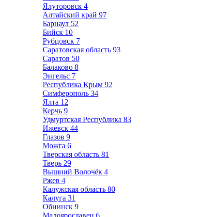
Ялуторовск
4
Алтайский край
97
Барнаул
52
Бийск
10
Рубцовск
7
Саратовская область
93
Саратов
50
Балаково
8
Энгельс
7
Республика Крым
92
Симферополь
34
Ялта
12
Керчь
9
Удмуртская Республика
83
Ижевск
44
Глазов
9
Можга
6
Тверская область
81
Тверь
29
Вышний Волочёк
4
Ржев
4
Калужская область
80
Калуга
31
Обнинск
9
Малоярославец
6