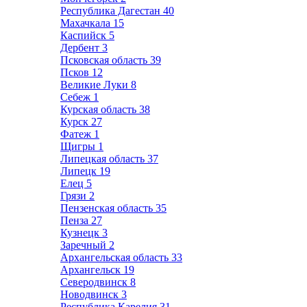
Республика Дагестан
40
Махачкала
15
Каспийск
5
Дербент
3
Псковская область
39
Псков
12
Великие Луки
8
Себеж
1
Курская область
38
Курск
27
Фатеж
1
Щигры
1
Липецкая область
37
Липецк
19
Елец
5
Грязи
2
Пензенская область
35
Пенза
27
Кузнецк
3
Заречный
2
Архангельская область
33
Архангельск
19
Северодвинск
8
Новодвинск
3
Республика Карелия
31