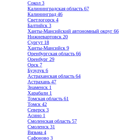
Сокол
3
Калининградская область
67
Калининград
46
Светлогорск
4
Балтийск
3
Ханты-Мансийский автономный округ
66
Нижневартовск
20
Сургут
18
Ханты-Мансийск
9
Оренбургская область
66
Оренбург
29
Орск
7
Бузулук
6
Астраханская область
64
Астрахань
47
Знаменск
1
Харабали
1
Томская область
61
Томск
42
Северск
3
Асино
1
Смоленская область
57
Смоленск
31
Вязьма
4
Сафоново
3