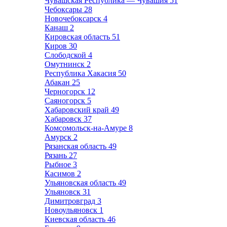
Чувашская Республика — Чувашия
51
Чебоксары
28
Новочебоксарск
4
Канаш
2
Кировская область
51
Киров
30
Слободской
4
Омутнинск
2
Республика Хакасия
50
Абакан
25
Черногорск
12
Саяногорск
5
Хабаровский край
49
Хабаровск
37
Комсомольск-на-Амуре
8
Амурск
2
Рязанская область
49
Рязань
27
Рыбное
3
Касимов
2
Ульяновская область
49
Ульяновск
31
Димитровград
3
Новоульяновск
1
Киевская область
46