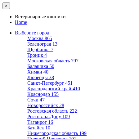
×
Ветеринарные клиники
Home
Выберите город
Москва
865
Зеленоград
13
Щербинка
7
Троицк
4
Московская область
797
Балашиха
50
Химки
40
Люберцы
38
Санкт-Петербург
451
Краснодарский край
410
Краснодар
155
Сочи
47
Новороссийск
28
Ростовская область
222
Ростов-на-Дону
109
Таганрог
16
Батайск
10
Нижегородская область
199
Нижний Новгород
101