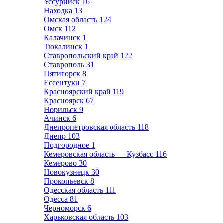
Уссурийск
16
Находка
13
Омская область
124
Омск
112
Калачинск
1
Тюкалинск
1
Ставропольский край
122
Ставрополь
31
Пятигорск
8
Ессентуки
7
Красноярский край
119
Красноярск
67
Норильск
9
Ачинск
6
Днепропетровская область
118
Днепр
103
Подгородное
1
Кемеровская область — Кузбасс
116
Кемерово
30
Новокузнецк
30
Прокопьевск
8
Одесская область
111
Одесса
81
Черноморск
6
Харьковская область
103