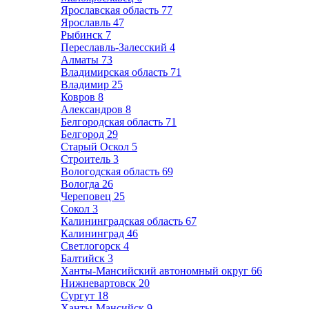
Ярославская область
77
Ярославль
47
Рыбинск
7
Переславль-Залесский
4
Алматы
73
Владимирская область
71
Владимир
25
Ковров
8
Александров
8
Белгородская область
71
Белгород
29
Старый Оскол
5
Строитель
3
Вологодская область
69
Вологда
26
Череповец
25
Сокол
3
Калининградская область
67
Калининград
46
Светлогорск
4
Балтийск
3
Ханты-Мансийский автономный округ
66
Нижневартовск
20
Сургут
18
Ханты-Мансийск
9