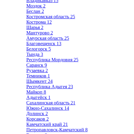
Владикавказ
15
Моздок
2
Беслан
2
Костромская область
25
Кострома
12
Шарья
2
Мантурово
2
Амурская область
25
Благовещенск
13
Белогорск
5
Тында
3
Республика Мордовия
25
Саранск
9
Рузаевка
2
Темников
1
Шымкент
24
Республика Адыгея
23
Майкоп
8
Адыгейск
1
Сахалинская область
21
Южно-Сахалинск
14
Долинск
2
Корсаков
2
Камчатский край
21
Петропавловск-Камчатский
8