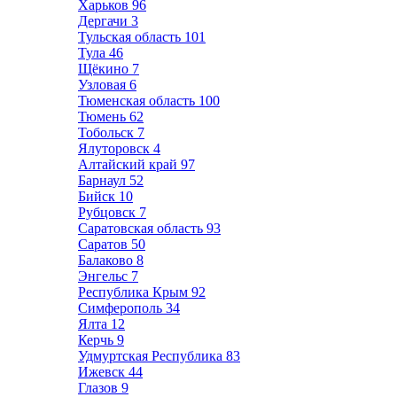
Харьков
96
Дергачи
3
Тульская область
101
Тула
46
Щёкино
7
Узловая
6
Тюменская область
100
Тюмень
62
Тобольск
7
Ялуторовск
4
Алтайский край
97
Барнаул
52
Бийск
10
Рубцовск
7
Саратовская область
93
Саратов
50
Балаково
8
Энгельс
7
Республика Крым
92
Симферополь
34
Ялта
12
Керчь
9
Удмуртская Республика
83
Ижевск
44
Глазов
9