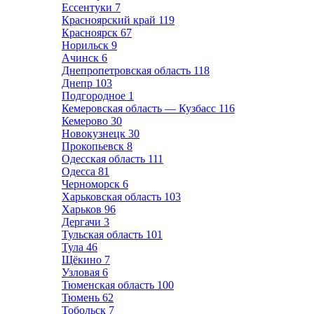
Ессентуки
7
Красноярский край
119
Красноярск
67
Норильск
9
Ачинск
6
Днепропетровская область
118
Днепр
103
Подгородное
1
Кемеровская область — Кузбасс
116
Кемерово
30
Новокузнецк
30
Прокопьевск
8
Одесская область
111
Одесса
81
Черноморск
6
Харьковская область
103
Харьков
96
Дергачи
3
Тульская область
101
Тула
46
Щёкино
7
Узловая
6
Тюменская область
100
Тюмень
62
Тобольск
7