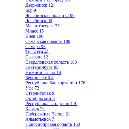
Дзержинск
12
Бор
9
Челябинская область
196
Челябинск
90
Магнитогорск
27
Миасс
15
Киев
190
Самарская область
189
Самара
93
Тольятти
41
Сызрань
12
Свердловская область
183
Екатеринбург
85
Нижний Тагил
14
Березовский
8
Республика Башкортостан
176
Уфа
72
Стерлитамак
9
Октябрьский
8
Республика Татарстан
170
Казань
73
Набережные Челны
21
Альметьевск
7
Новосибирская область
160