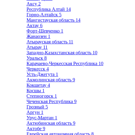
Аксу
2
Республика Алтай
14
Горно-Алтайск
5
Мангистауская область
14
Актау
6
Форт-Шевченко
1
Жанаозен
1
Атырауская область
11
Атырау
11
Западно-Казахстанская область
10
Уральск
8
Карачаево-Черкесская Республика
10
Черкесск
4
Усть-Джегута
1
Акмолинская область
9
Кокшетау
4
Косшы
1
Степногорск
1
Чеченская Республика
9
Грозный
5
Аргун
1
Урус-Мартан
1
Актюбинская область
9
Актобе
9
Еврейская автономная область
8