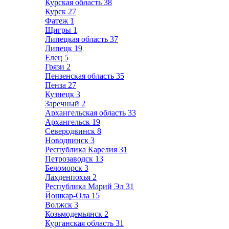
Курская область
38
Курск
27
Фатеж
1
Щигры
1
Липецкая область
37
Липецк
19
Елец
5
Грязи
2
Пензенская область
35
Пенза
27
Кузнецк
3
Заречный
2
Архангельская область
33
Архангельск
19
Северодвинск
8
Новодвинск
3
Республика Карелия
31
Петрозаводск
13
Беломорск
3
Лахденпохья
2
Республика Марий Эл
31
Йошкар-Ола
15
Волжск
3
Козьмодемьянск
2
Курганская область
31