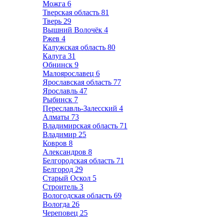
Можга
6
Тверская область
81
Тверь
29
Вышний Волочёк
4
Ржев
4
Калужская область
80
Калуга
31
Обнинск
9
Малоярославец
6
Ярославская область
77
Ярославль
47
Рыбинск
7
Переславль-Залесский
4
Алматы
73
Владимирская область
71
Владимир
25
Ковров
8
Александров
8
Белгородская область
71
Белгород
29
Старый Оскол
5
Строитель
3
Вологодская область
69
Вологда
26
Череповец
25