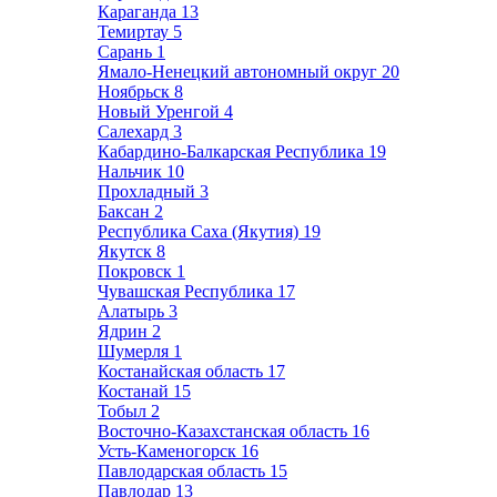
Караганда
13
Темиртау
5
Сарань
1
Ямало-Ненецкий автономный округ
20
Ноябрьск
8
Новый Уренгой
4
Салехард
3
Кабардино-Балкарская Республика
19
Нальчик
10
Прохладный
3
Баксан
2
Республика Саха (Якутия)
19
Якутск
8
Покровск
1
Чувашская Республика
17
Алатырь
3
Ядрин
2
Шумерля
1
Костанайская область
17
Костанай
15
Тобыл
2
Восточно-Казахстанская область
16
Усть-Каменогорск
16
Павлодарская область
15
Павлодар
13