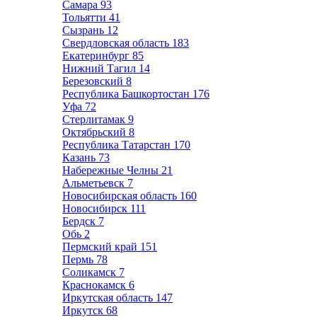
Самара
93
Тольятти
41
Сызрань
12
Свердловская область
183
Екатеринбург
85
Нижний Тагил
14
Березовский
8
Республика Башкортостан
176
Уфа
72
Стерлитамак
9
Октябрьский
8
Республика Татарстан
170
Казань
73
Набережные Челны
21
Альметьевск
7
Новосибирская область
160
Новосибирск
111
Бердск
7
Обь
2
Пермский край
151
Пермь
78
Соликамск
7
Краснокамск
6
Иркутская область
147
Иркутск
68