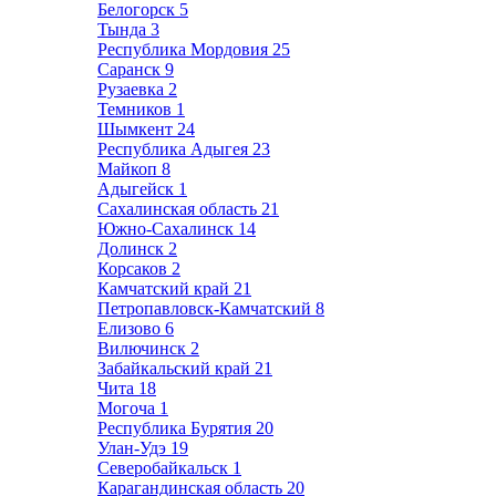
Белогорск
5
Тында
3
Республика Мордовия
25
Саранск
9
Рузаевка
2
Темников
1
Шымкент
24
Республика Адыгея
23
Майкоп
8
Адыгейск
1
Сахалинская область
21
Южно-Сахалинск
14
Долинск
2
Корсаков
2
Камчатский край
21
Петропавловск-Камчатский
8
Елизово
6
Вилючинск
2
Забайкальский край
21
Чита
18
Могоча
1
Республика Бурятия
20
Улан-Удэ
19
Северобайкальск
1
Карагандинская область
20