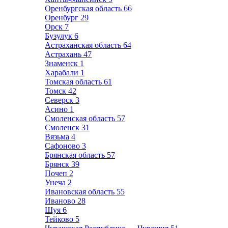
Оренбургская область
66
Оренбург
29
Орск
7
Бузулук
6
Астраханская область
64
Астрахань
47
Знаменск
1
Харабали
1
Томская область
61
Томск
42
Северск
3
Асино
1
Смоленская область
57
Смоленск
31
Вязьма
4
Сафоново
3
Брянская область
57
Брянск
39
Почеп
2
Унеча
2
Ивановская область
55
Иваново
28
Шуя
6
Тейково
5