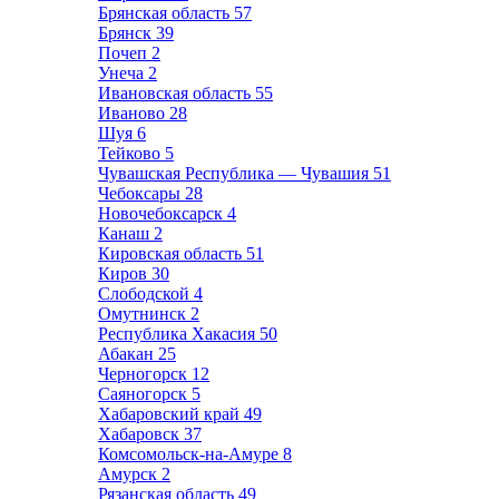
Брянская область
57
Брянск
39
Почеп
2
Унеча
2
Ивановская область
55
Иваново
28
Шуя
6
Тейково
5
Чувашская Республика — Чувашия
51
Чебоксары
28
Новочебоксарск
4
Канаш
2
Кировская область
51
Киров
30
Слободской
4
Омутнинск
2
Республика Хакасия
50
Абакан
25
Черногорск
12
Саяногорск
5
Хабаровский край
49
Хабаровск
37
Комсомольск-на-Амуре
8
Амурск
2
Рязанская область
49