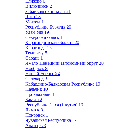
Елизово
6
Вилючинск
2
Забайкальский край
21
Чита
18
Могоча
1
Республика Бурятия
20
Улан-Удэ
19
Северобайкальск
1
Карагандинская область
20
Караганда
13
Темиртау
5
Сарань
1
Ямало-Ненецкий автономный округ
20
Ноябрьск
8
Новый Уренгой
4
Салехард
3
Кабардино-Балкарская Республика
19
Нальчик
10
Прохладный
3
Баксан
2
Республика Саха (Якутия)
19
Якутск
8
Покровск
1
Чувашская Республика
17
Алатырь
3