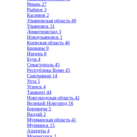
Рязань
27
Рыбное
3
Касимов
2
Ульяновская область
49
Ульяновск
31
Димитровград
3
Новоульяновск
1
Киевская область
46
Бровары
9
Ирпень
8
Буча
4
Севастополь
45
Республика Коми
45
Сыктывкар
14
Ухта
5
Усинск
4
Ташкент
44
Новгородская область
42
Великий Новгород
16
Боровичи
5
Валдай
2
Мурманская область
41
Мурманск
15
Апатиты
4
Мончегорск
2