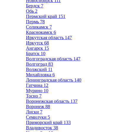
Новосибирск
111
Бердск
7
Обь
2
Пермский край
151
Пермь
78
Соликамск
7
Краснокамск
6
Иркутская область
147
Иркутск
68
Ангарск
15
Братск
10
Волгоградская область
147
Волгоград
83
Волжский
11
Михайловка
6
Ленинградская область
140
Гатчина
12
Мурино
10
Тосно
7
Воронежская область
137
Воронеж
88
Лиски
7
Семилуки
5
Приморский край
133
Владивосток
38