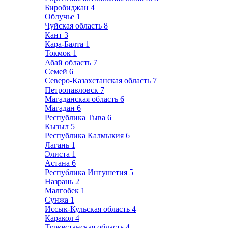
Биробиджан
4
Облучье
1
Чуйская область
8
Кант
3
Кара-Балта
1
Токмок
1
Абай область
7
Семей
6
Северо-Казахстанская область
7
Петропавловск
7
Магаданская область
6
Магадан
6
Республика Тыва
6
Кызыл
5
Республика Калмыкия
6
Лагань
1
Элиста
1
Астана
6
Республика Ингушетия
5
Назрань
2
Малгобек
1
Сунжа
1
Иссык-Кульская область
4
Каракол
4
Туркестанская область
4