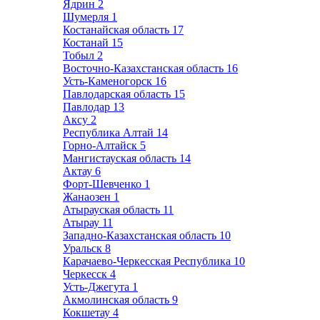
Ядрин
2
Шумерля
1
Костанайская область
17
Костанай
15
Тобыл
2
Восточно-Казахстанская область
16
Усть-Каменогорск
16
Павлодарская область
15
Павлодар
13
Аксу
2
Республика Алтай
14
Горно-Алтайск
5
Мангистауская область
14
Актау
6
Форт-Шевченко
1
Жанаозен
1
Атырауская область
11
Атырау
11
Западно-Казахстанская область
10
Уральск
8
Карачаево-Черкесская Республика
10
Черкесск
4
Усть-Джегута
1
Акмолинская область
9
Кокшетау
4