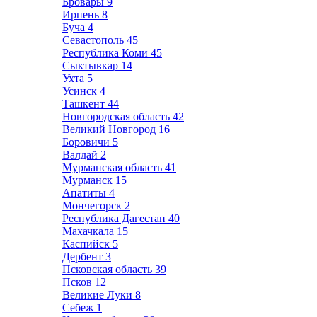
Бровары
9
Ирпень
8
Буча
4
Севастополь
45
Республика Коми
45
Сыктывкар
14
Ухта
5
Усинск
4
Ташкент
44
Новгородская область
42
Великий Новгород
16
Боровичи
5
Валдай
2
Мурманская область
41
Мурманск
15
Апатиты
4
Мончегорск
2
Республика Дагестан
40
Махачкала
15
Каспийск
5
Дербент
3
Псковская область
39
Псков
12
Великие Луки
8
Себеж
1