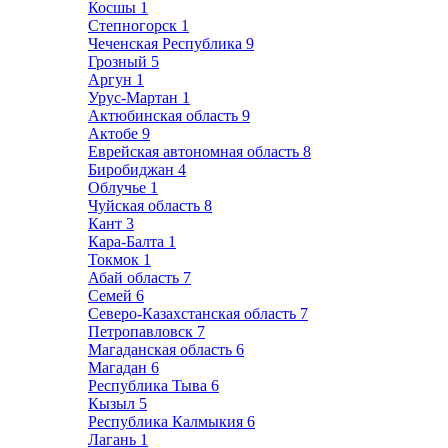
Косшы
1
Степногорск
1
Чеченская Республика
9
Грозный
5
Аргун
1
Урус-Мартан
1
Актюбинская область
9
Актобе
9
Еврейская автономная область
8
Биробиджан
4
Облучье
1
Чуйская область
8
Кант
3
Кара-Балта
1
Токмок
1
Абай область
7
Семей
6
Северо-Казахстанская область
7
Петропавловск
7
Магаданская область
6
Магадан
6
Республика Тыва
6
Кызыл
5
Республика Калмыкия
6
Лагань
1