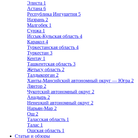
Элиста
1
Астана
6
Республика Ингушетия
5
Назрань
2
Малгобек
1
Сунжа
1
Иссык-Кульская область
4
Каракол
4
Туркестанская область
4
Туркестан
3
Кентау
1
Ташкентская область
3
Жетысу область
2
Талдыкорган
2
Ханты-Мансийский автономный округ — Югра
2
Лянтор
2
Чукотский автономный округ
2
Анадырь
2
Ненецкий автономный округ
2
Нарьян-Мар
2
Ош
2
Таласская область
1
Талас
1
Ошская область
1
Статьи и обзоры