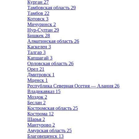
Курган
27
Тамбовская область
29
Тамбов
22
Котовск
3
Мичуринск
2
Нур-Султан
29
Бишкек
28
Алматинская область
26
Каскелен
3
Талгар
3
Капшагай
3
Орловская область
26
Орел
21
Дмитровск
1
Мценск
1
Республика Северная Осетия — Алания
26
Владикавказ
15
Моздок
2
Беслан
2
Костромская область
25
Кострома
12
Шарья
2
Мантурово
2
Амурская область
25
Благовещенск
13