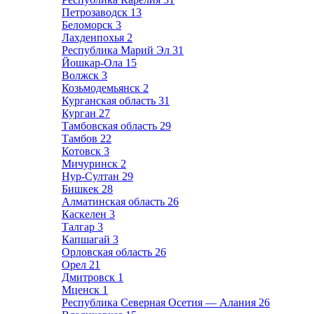
Петрозаводск
13
Беломорск
3
Лахденпохья
2
Республика Марий Эл
31
Йошкар-Ола
15
Волжск
3
Козьмодемьянск
2
Курганская область
31
Курган
27
Тамбовская область
29
Тамбов
22
Котовск
3
Мичуринск
2
Нур-Султан
29
Бишкек
28
Алматинская область
26
Каскелен
3
Талгар
3
Капшагай
3
Орловская область
26
Орел
21
Дмитровск
1
Мценск
1
Республика Северная Осетия — Алания
26