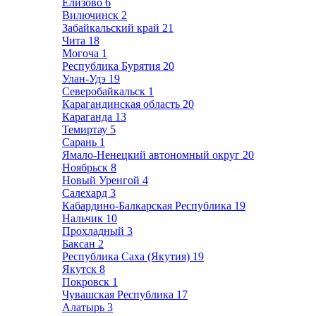
Елизово
6
Вилючинск
2
Забайкальский край
21
Чита
18
Могоча
1
Республика Бурятия
20
Улан-Удэ
19
Северобайкальск
1
Карагандинская область
20
Караганда
13
Темиртау
5
Сарань
1
Ямало-Ненецкий автономный округ
20
Ноябрьск
8
Новый Уренгой
4
Салехард
3
Кабардино-Балкарская Республика
19
Нальчик
10
Прохладный
3
Баксан
2
Республика Саха (Якутия)
19
Якутск
8
Покровск
1
Чувашская Республика
17
Алатырь
3