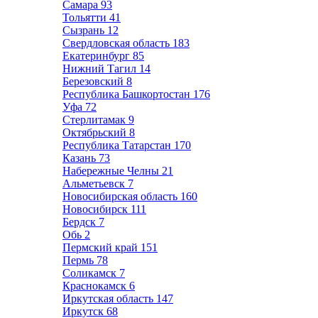
Самара
93
Тольятти
41
Сызрань
12
Свердловская область
183
Екатеринбург
85
Нижний Тагил
14
Березовский
8
Республика Башкортостан
176
Уфа
72
Стерлитамак
9
Октябрьский
8
Республика Татарстан
170
Казань
73
Набережные Челны
21
Альметьевск
7
Новосибирская область
160
Новосибирск
111
Бердск
7
Обь
2
Пермский край
151
Пермь
78
Соликамск
7
Краснокамск
6
Иркутская область
147
Иркутск
68