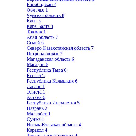
Биробиджан
4
Облучье
1
Чуйская область
8
Кант
3
Кара-Балта
1
Токмок
1
Абай область
7
Семей
6
Северо-Казахстанская область
7
Петропавловск
7
Магаданская область
6
Магадан
6
Республика Тыва
6
Кызыл
5
Республика Калмыкия
6
Лагань
1
Элиста
1
Астана
6
Республика Ингушетия
5
Назрань
2
Малгобек
1
Сунжа
1
Иссык-Кульская область
4
Каракол
4
Туркестанская область
4