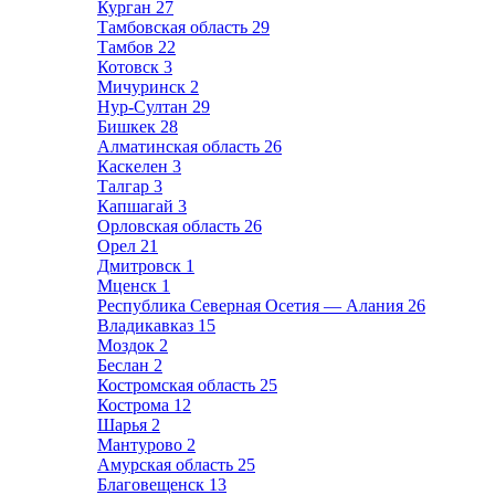
Курган
27
Тамбовская область
29
Тамбов
22
Котовск
3
Мичуринск
2
Нур-Султан
29
Бишкек
28
Алматинская область
26
Каскелен
3
Талгар
3
Капшагай
3
Орловская область
26
Орел
21
Дмитровск
1
Мценск
1
Республика Северная Осетия — Алания
26
Владикавказ
15
Моздок
2
Беслан
2
Костромская область
25
Кострома
12
Шарья
2
Мантурово
2
Амурская область
25
Благовещенск
13