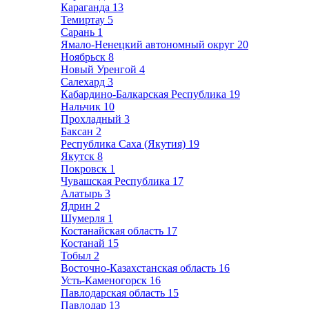
Караганда
13
Темиртау
5
Сарань
1
Ямало-Ненецкий автономный округ
20
Ноябрьск
8
Новый Уренгой
4
Салехард
3
Кабардино-Балкарская Республика
19
Нальчик
10
Прохладный
3
Баксан
2
Республика Саха (Якутия)
19
Якутск
8
Покровск
1
Чувашская Республика
17
Алатырь
3
Ядрин
2
Шумерля
1
Костанайская область
17
Костанай
15
Тобыл
2
Восточно-Казахстанская область
16
Усть-Каменогорск
16
Павлодарская область
15
Павлодар
13