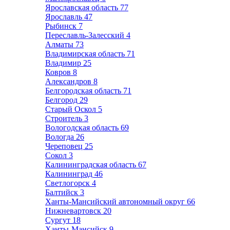
Ярославская область
77
Ярославль
47
Рыбинск
7
Переславль-Залесский
4
Алматы
73
Владимирская область
71
Владимир
25
Ковров
8
Александров
8
Белгородская область
71
Белгород
29
Старый Оскол
5
Строитель
3
Вологодская область
69
Вологда
26
Череповец
25
Сокол
3
Калининградская область
67
Калининград
46
Светлогорск
4
Балтийск
3
Ханты-Мансийский автономный округ
66
Нижневартовск
20
Сургут
18
Ханты-Мансийск
9