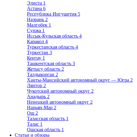
Элиста
1
Астана
6
Республика Ингушетия
5
Назрань
2
Малгобек
1
Сунжа
1
Иссык-Кульская область
4
Каракол
4
Туркестанская область
4
Туркестан
3
Кентау
1
Ташкентская область
3
Жетысу область
2
Талдыкорган
2
Ханты-Мансийский автономный округ — Югра
2
Лянтор
2
Чукотский автономный округ
2
Анадырь
2
Ненецкий автономный округ
2
Нарьян-Мар
2
Ош
2
Таласская область
1
Талас
1
Ошская область
1
Статьи и обзоры