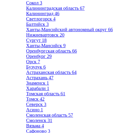
Сокол
3
Калининградская область
67
Калининград
46
Светлогорск
4
Балтийск
3
Ханты-Мансийский автономный округ
66
Нижневартовск
20
Сургут
18
Ханты-Мансийск
9
Оренбургская область
66
Оренбург
29
Орск
7
Бузулук
6
Астраханская область
64
Астрахань
47
Знаменск
1
Харабали
1
Томская область
61
Томск
42
Северск
3
Асино
1
Смоленская область
57
Смоленск
31
Вязьма
4
Сафоново
3