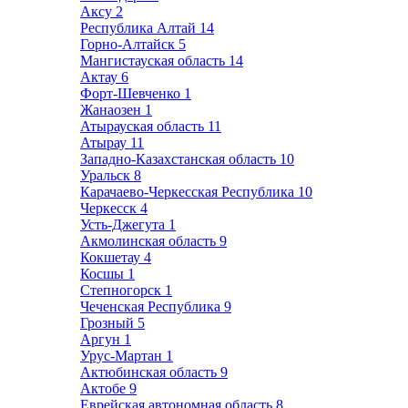
Аксу
2
Республика Алтай
14
Горно-Алтайск
5
Мангистауская область
14
Актау
6
Форт-Шевченко
1
Жанаозен
1
Атырауская область
11
Атырау
11
Западно-Казахстанская область
10
Уральск
8
Карачаево-Черкесская Республика
10
Черкесск
4
Усть-Джегута
1
Акмолинская область
9
Кокшетау
4
Косшы
1
Степногорск
1
Чеченская Республика
9
Грозный
5
Аргун
1
Урус-Мартан
1
Актюбинская область
9
Актобе
9
Еврейская автономная область
8