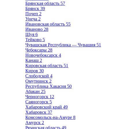
Брянская область
57
Брянск
39
Почеп
2
Унеча
2
Ивановская область
55
Иваново
28
Шуя
6
Тейково
5
Чувашская Республика — Чувашия
51
Чебоксары
28
Новочебоксарск
4
Канаш
2
Кировская область
51
Киров
30
Слободской
4
Омутнинск
2
Республика Хакасия
50
Абакан
25
Черногорск
12
Саяногорск
5
Хабаровский край
49
Хабаровск
37
Комсомольск-на-Амуре
8
Амурск
2
Рязанская область
49