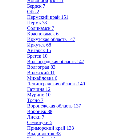
Новосибирск
111
Бердск
7
Обь
2
Пермский край
151
Пермь
78
Соликамск
7
Краснокамск
6
Иркутская область
147
Иркутск
68
Ангарск
15
Братск
10
Волгоградская область
147
Волгоград
83
Волжский
11
Михайловка
6
Ленинградская область
140
Гатчина
12
Мурино
10
Тосно
7
Воронежская область
137
Воронеж
88
Лиски
7
Семилуки
5
Приморский край
133
Владивосток
38