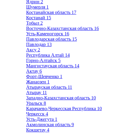
Ядрин
2
Шумерля
1
Костанайская область
17
Костанай
15
Тобыл
2
Восточно-Казахстанская область
16
Усть-Каменогорск
16
Павлодарская область
15
Павлодар
13
Аксу
2
Республика Алтай
14
Горно-Алтайск
5
Мангистауская область
14
Актау
6
Форт-Шевченко
1
Жанаозен
1
Атырауская область
11
Атырау
11
Западно-Казахстанская область
10
Уральск
8
Карачаево-Черкесская Республика
10
Черкесск
4
Усть-Джегута
1
Акмолинская область
9
Кокшетау
4