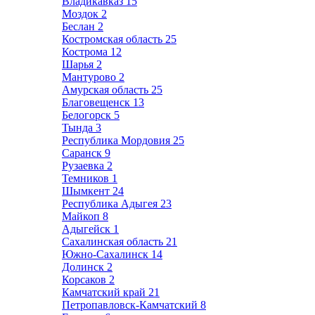
Владикавказ
15
Моздок
2
Беслан
2
Костромская область
25
Кострома
12
Шарья
2
Мантурово
2
Амурская область
25
Благовещенск
13
Белогорск
5
Тында
3
Республика Мордовия
25
Саранск
9
Рузаевка
2
Темников
1
Шымкент
24
Республика Адыгея
23
Майкоп
8
Адыгейск
1
Сахалинская область
21
Южно-Сахалинск
14
Долинск
2
Корсаков
2
Камчатский край
21
Петропавловск-Камчатский
8