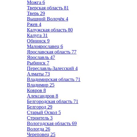
Можга
6
Тверская область
81
Тверь
29
Вышний Волочёк
4
Ржев
4
Калужская область
80
Калуга
31
Обнинск
9
Малоярославец
6
Ярославская область
77
Ярославль
47
Рыбинск
7
Переславль-Залесский
4
Алматы
73
Владимирская область
71
Владимир
25
Ковров
8
Александров
8
Белгородская область
71
Белгород
29
Старый Оскол
5
Строитель
3
Вологодская область
69
Вологда
26
Череповец
25