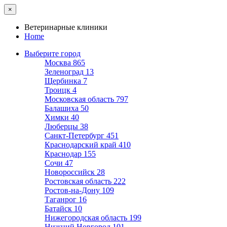
×
Ветеринарные клиники
Home
Выберите город
Москва
865
Зеленоград
13
Щербинка
7
Троицк
4
Московская область
797
Балашиха
50
Химки
40
Люберцы
38
Санкт-Петербург
451
Краснодарский край
410
Краснодар
155
Сочи
47
Новороссийск
28
Ростовская область
222
Ростов-на-Дону
109
Таганрог
16
Батайск
10
Нижегородская область
199
Нижний Новгород
101