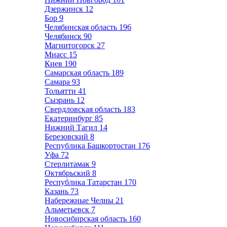
Дзержинск
12
Бор
9
Челябинская область
196
Челябинск
90
Магнитогорск
27
Миасс
15
Киев
190
Самарская область
189
Самара
93
Тольятти
41
Сызрань
12
Свердловская область
183
Екатеринбург
85
Нижний Тагил
14
Березовский
8
Республика Башкортостан
176
Уфа
72
Стерлитамак
9
Октябрьский
8
Республика Татарстан
170
Казань
73
Набережные Челны
21
Альметьевск
7
Новосибирская область
160