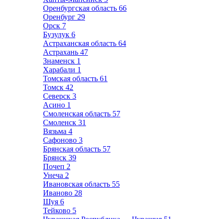
Оренбургская область
66
Оренбург
29
Орск
7
Бузулук
6
Астраханская область
64
Астрахань
47
Знаменск
1
Харабали
1
Томская область
61
Томск
42
Северск
3
Асино
1
Смоленская область
57
Смоленск
31
Вязьма
4
Сафоново
3
Брянская область
57
Брянск
39
Почеп
2
Унеча
2
Ивановская область
55
Иваново
28
Шуя
6
Тейково
5