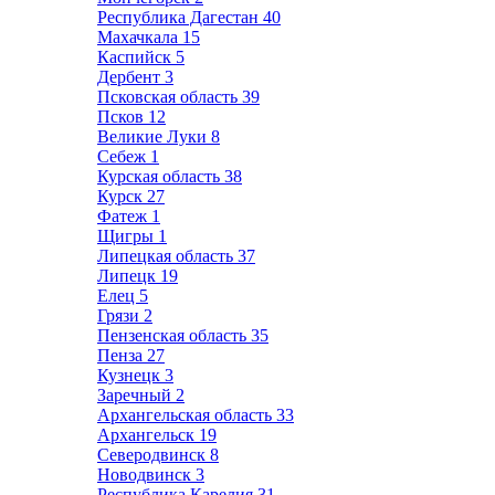
Республика Дагестан
40
Махачкала
15
Каспийск
5
Дербент
3
Псковская область
39
Псков
12
Великие Луки
8
Себеж
1
Курская область
38
Курск
27
Фатеж
1
Щигры
1
Липецкая область
37
Липецк
19
Елец
5
Грязи
2
Пензенская область
35
Пенза
27
Кузнецк
3
Заречный
2
Архангельская область
33
Архангельск
19
Северодвинск
8
Новодвинск
3
Республика Карелия
31