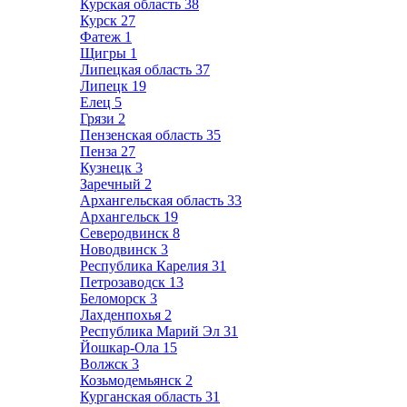
Курская область
38
Курск
27
Фатеж
1
Щигры
1
Липецкая область
37
Липецк
19
Елец
5
Грязи
2
Пензенская область
35
Пенза
27
Кузнецк
3
Заречный
2
Архангельская область
33
Архангельск
19
Северодвинск
8
Новодвинск
3
Республика Карелия
31
Петрозаводск
13
Беломорск
3
Лахденпохья
2
Республика Марий Эл
31
Йошкар-Ола
15
Волжск
3
Козьмодемьянск
2
Курганская область
31