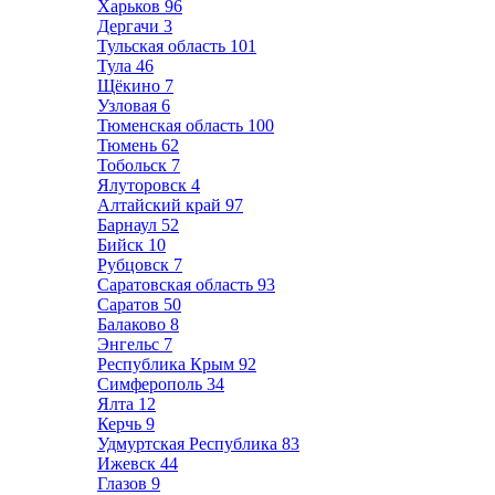
Харьков
96
Дергачи
3
Тульская область
101
Тула
46
Щёкино
7
Узловая
6
Тюменская область
100
Тюмень
62
Тобольск
7
Ялуторовск
4
Алтайский край
97
Барнаул
52
Бийск
10
Рубцовск
7
Саратовская область
93
Саратов
50
Балаково
8
Энгельс
7
Республика Крым
92
Симферополь
34
Ялта
12
Керчь
9
Удмуртская Республика
83
Ижевск
44
Глазов
9