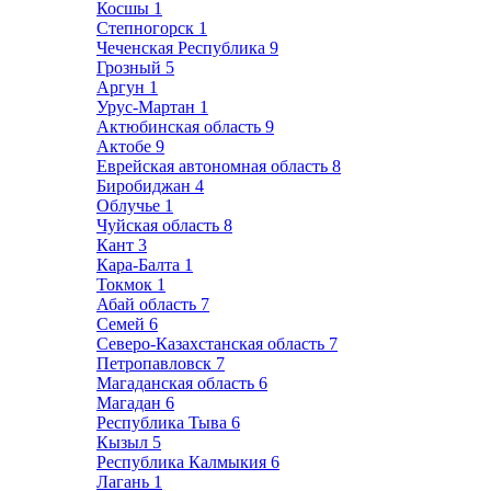
Косшы
1
Степногорск
1
Чеченская Республика
9
Грозный
5
Аргун
1
Урус-Мартан
1
Актюбинская область
9
Актобе
9
Еврейская автономная область
8
Биробиджан
4
Облучье
1
Чуйская область
8
Кант
3
Кара-Балта
1
Токмок
1
Абай область
7
Семей
6
Северо-Казахстанская область
7
Петропавловск
7
Магаданская область
6
Магадан
6
Республика Тыва
6
Кызыл
5
Республика Калмыкия
6
Лагань
1