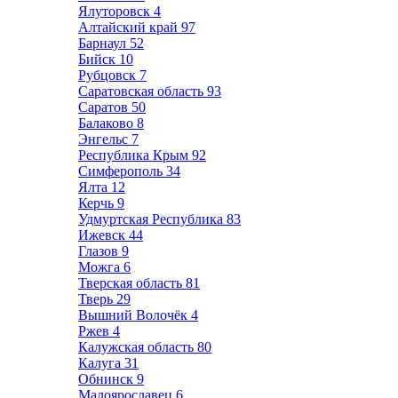
Ялуторовск
4
Алтайский край
97
Барнаул
52
Бийск
10
Рубцовск
7
Саратовская область
93
Саратов
50
Балаково
8
Энгельс
7
Республика Крым
92
Симферополь
34
Ялта
12
Керчь
9
Удмуртская Республика
83
Ижевск
44
Глазов
9
Можга
6
Тверская область
81
Тверь
29
Вышний Волочёк
4
Ржев
4
Калужская область
80
Калуга
31
Обнинск
9
Малоярославец
6