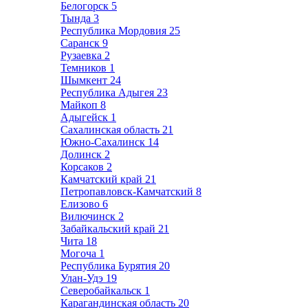
Белогорск
5
Тында
3
Республика Мордовия
25
Саранск
9
Рузаевка
2
Темников
1
Шымкент
24
Республика Адыгея
23
Майкоп
8
Адыгейск
1
Сахалинская область
21
Южно-Сахалинск
14
Долинск
2
Корсаков
2
Камчатский край
21
Петропавловск-Камчатский
8
Елизово
6
Вилючинск
2
Забайкальский край
21
Чита
18
Могоча
1
Республика Бурятия
20
Улан-Удэ
19
Северобайкальск
1
Карагандинская область
20