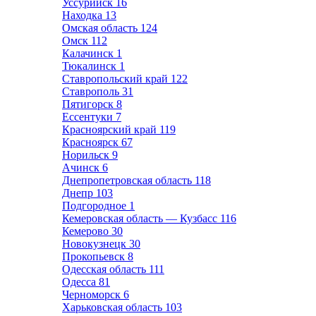
Уссурийск
16
Находка
13
Омская область
124
Омск
112
Калачинск
1
Тюкалинск
1
Ставропольский край
122
Ставрополь
31
Пятигорск
8
Ессентуки
7
Красноярский край
119
Красноярск
67
Норильск
9
Ачинск
6
Днепропетровская область
118
Днепр
103
Подгородное
1
Кемеровская область — Кузбасс
116
Кемерово
30
Новокузнецк
30
Прокопьевск
8
Одесская область
111
Одесса
81
Черноморск
6
Харьковская область
103