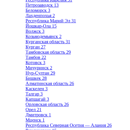
Петрозаводск
13
Беломорск
3
Лахденпохья
2
Республика Марий Эл
31
Йошкар-Ола
15
Волжск
3
Козьмодемьянск
2
Курганская область
31
Курган
27
Тамбовская область
29
Тамбов
22
Котовск
3
Мичуринск
2
Нур-Султан
29
Бишкек
28
Алматинская область
26
Каскелен
3
Талгар
3
Капшагай
3
Орловская область
26
Орел
21
Дмитровск
1
Мценск
1
Республика Северная Осетия — Алания
26