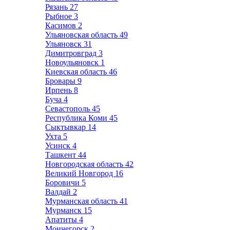
Рязань
27
Рыбное
3
Касимов
2
Ульяновская область
49
Ульяновск
31
Димитровград
3
Новоульяновск
1
Киевская область
46
Бровары
9
Ирпень
8
Буча
4
Севастополь
45
Республика Коми
45
Сыктывкар
14
Ухта
5
Усинск
4
Ташкент
44
Новгородская область
42
Великий Новгород
16
Боровичи
5
Валдай
2
Мурманская область
41
Мурманск
15
Апатиты
4
Мончегорск
2