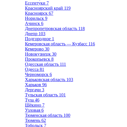
Ессентуки
7
Красноярский край
119
Красноярск
67
Норильск
9
Ачинск
6
Днепропетровская область
118
Днепр
103
Подгородное
1
Кемеровская область — Кузбасс
116
Кемерово
30
Новокузнецк
30
Прокопьевск
8
Одесская область
111
Одесса
81
Черноморск
6
Харьковская область
103
Харьков
96
Дергачи
3
Тульская область
101
Тула
46
Щёкино
7
Узловая
6
Тюменская область
100
Тюмень
62
Тобольск
7