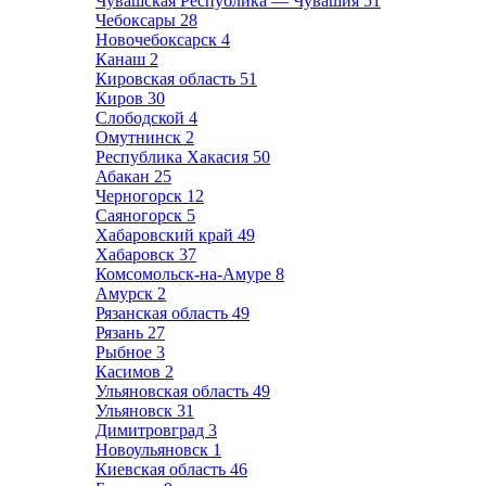
Чувашская Республика — Чувашия
51
Чебоксары
28
Новочебоксарск
4
Канаш
2
Кировская область
51
Киров
30
Слободской
4
Омутнинск
2
Республика Хакасия
50
Абакан
25
Черногорск
12
Саяногорск
5
Хабаровский край
49
Хабаровск
37
Комсомольск-на-Амуре
8
Амурск
2
Рязанская область
49
Рязань
27
Рыбное
3
Касимов
2
Ульяновская область
49
Ульяновск
31
Димитровград
3
Новоульяновск
1
Киевская область
46