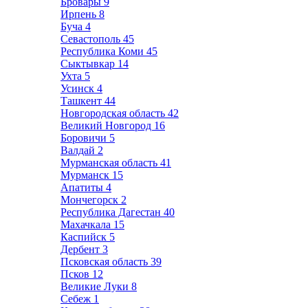
Бровары
9
Ирпень
8
Буча
4
Севастополь
45
Республика Коми
45
Сыктывкар
14
Ухта
5
Усинск
4
Ташкент
44
Новгородская область
42
Великий Новгород
16
Боровичи
5
Валдай
2
Мурманская область
41
Мурманск
15
Апатиты
4
Мончегорск
2
Республика Дагестан
40
Махачкала
15
Каспийск
5
Дербент
3
Псковская область
39
Псков
12
Великие Луки
8
Себеж
1