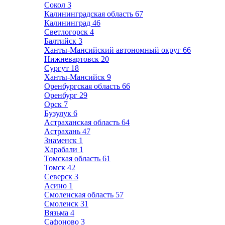
Сокол
3
Калининградская область
67
Калининград
46
Светлогорск
4
Балтийск
3
Ханты-Мансийский автономный округ
66
Нижневартовск
20
Сургут
18
Ханты-Мансийск
9
Оренбургская область
66
Оренбург
29
Орск
7
Бузулук
6
Астраханская область
64
Астрахань
47
Знаменск
1
Харабали
1
Томская область
61
Томск
42
Северск
3
Асино
1
Смоленская область
57
Смоленск
31
Вязьма
4
Сафоново
3