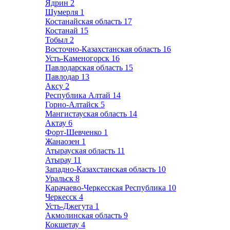
Ядрин
2
Шумерля
1
Костанайская область
17
Костанай
15
Тобыл
2
Восточно-Казахстанская область
16
Усть-Каменогорск
16
Павлодарская область
15
Павлодар
13
Аксу
2
Республика Алтай
14
Горно-Алтайск
5
Мангистауская область
14
Актау
6
Форт-Шевченко
1
Жанаозен
1
Атырауская область
11
Атырау
11
Западно-Казахстанская область
10
Уральск
8
Карачаево-Черкесская Республика
10
Черкесск
4
Усть-Джегута
1
Акмолинская область
9
Кокшетау
4