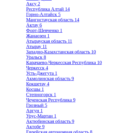
Аксу
2
Республика Алтай
14
Горно-Алтайск
5
Мангистауская область
14
Актау
6
Форт-Шевченко
1
Жанаозен
1
Атырауская область
11
Атырау
11
Западно-Казахстанская область
10
Уральск
8
Карачаево-Черкесская Республика
10
Черкесск
4
Усть-Джегута
1
Акмолинская область
9
Кокшетау
4
Косшы
1
Степногорск
1
Чеченская Республика
9
Грозный
5
Аргун
1
Урус-Мартан
1
Актюбинская область
9
Актобе
9
Еврейская автономная область
8