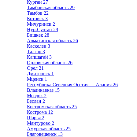
Курган
27
Тамбовская область
29
Тамбов
22
Котовск
3
Мичуринск
2
Нур-Султан
29
Бишкек
28
Алматинская область
26
Каскелен
3
Талгар
3
Капшагай
3
Орловская область
26
Орел
21
Дмитровск
1
Мценск
1
Республика Северная Осетия — Алания
26
Владикавказ
15
Моздок
2
Беслан
2
Костромская область
25
Кострома
12
Шарья
2
Мантурово
2
Амурская область
25
Благовещенск
13