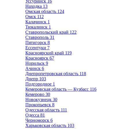
Уссурийск
16
Находка
13
Омская область
124
Омск
112
Калачинск
1
Тюкалинск
1
Ставропольский край
122
Ставрополь
31
Пятигорск
8
Ессентуки
7
Красноярский край
119
Красноярск
67
Норильск
9
Ачинск
6
Днепропетровская область
118
Днепр
103
Подгородное
1
Кемеровская область — Кузбасс
116
Кемерово
30
Новокузнецк
30
Прокопьевск
8
Одесская область
111
Одесса
81
Черноморск
6
Харьковская область
103