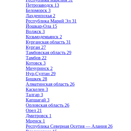
Петрозаводск
13
Беломорск
3
Лахденпохья
2
Республика Марий Эл
31
Йошкар-Ола
15
Волжск
3
Козьмодемьянск
2
Курганская область
31
Курган
27
Тамбовская область
29
Тамбов
22
Котовск
3
Мичуринск
2
Нур-Султан
29
Бишкек
28
Алматинская область
26
Каскелен
3
Талгар
3
Капшагай
3
Орловская область
26
Орел
21
Дмитровск
1
Мценск
1
Республика Северная Осетия — Алания
26