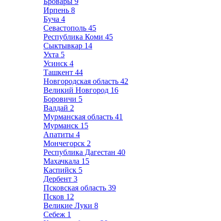
Бровары
9
Ирпень
8
Буча
4
Севастополь
45
Республика Коми
45
Сыктывкар
14
Ухта
5
Усинск
4
Ташкент
44
Новгородская область
42
Великий Новгород
16
Боровичи
5
Валдай
2
Мурманская область
41
Мурманск
15
Апатиты
4
Мончегорск
2
Республика Дагестан
40
Махачкала
15
Каспийск
5
Дербент
3
Псковская область
39
Псков
12
Великие Луки
8
Себеж
1