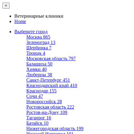
×
Ветеринарные клиники
Home
Выберите город
Москва
865
Зеленоград
13
Щербинка
7
Троицк
4
Московская область
797
Балашиха
50
Химки
40
Люберцы
38
Санкт-Петербург
451
Краснодарский край
410
Краснодар
155
Сочи
47
Новороссийск
28
Ростовская область
222
Ростов-на-Дону
109
Таганрог
16
Батайск
10
Нижегородская область
199
Нижний Новгород
101