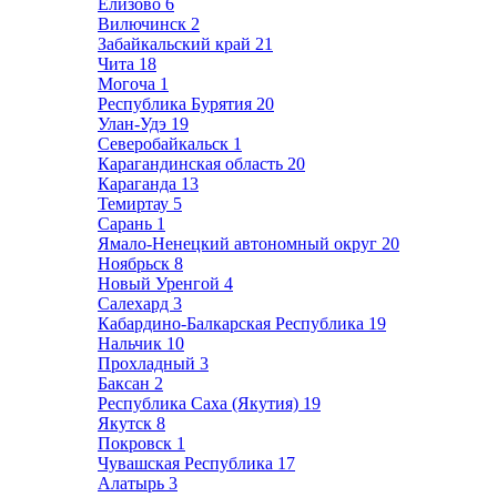
Елизово
6
Вилючинск
2
Забайкальский край
21
Чита
18
Могоча
1
Республика Бурятия
20
Улан-Удэ
19
Северобайкальск
1
Карагандинская область
20
Караганда
13
Темиртау
5
Сарань
1
Ямало-Ненецкий автономный округ
20
Ноябрьск
8
Новый Уренгой
4
Салехард
3
Кабардино-Балкарская Республика
19
Нальчик
10
Прохладный
3
Баксан
2
Республика Саха (Якутия)
19
Якутск
8
Покровск
1
Чувашская Республика
17
Алатырь
3