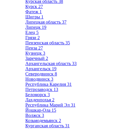
Курская область
38
Курск
27
Фатеж
1
Щигры
1
Липецкая область
37
Липецк
19
Елец
5
Грязи
2
Пензенская область
35
Пенза
27
Кузнецк
3
Заречный
2
Архангельская область
33
Архангельск
19
Северодвинск
8
Новодвинск
3
Республика Карелия
31
Петрозаводск
13
Беломорск
3
Лахденпохья
2
Республика Марий Эл
31
Йошкар-Ола
15
Волжск
3
Козьмодемьянск
2
Курганская область
31