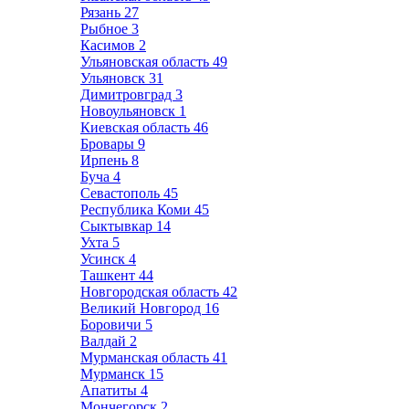
Рязань
27
Рыбное
3
Касимов
2
Ульяновская область
49
Ульяновск
31
Димитровград
3
Новоульяновск
1
Киевская область
46
Бровары
9
Ирпень
8
Буча
4
Севастополь
45
Республика Коми
45
Сыктывкар
14
Ухта
5
Усинск
4
Ташкент
44
Новгородская область
42
Великий Новгород
16
Боровичи
5
Валдай
2
Мурманская область
41
Мурманск
15
Апатиты
4
Мончегорск
2