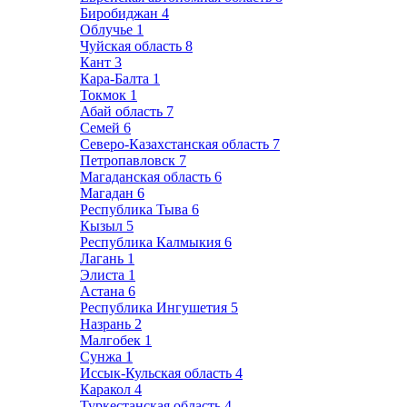
Биробиджан
4
Облучье
1
Чуйская область
8
Кант
3
Кара-Балта
1
Токмок
1
Абай область
7
Семей
6
Северо-Казахстанская область
7
Петропавловск
7
Магаданская область
6
Магадан
6
Республика Тыва
6
Кызыл
5
Республика Калмыкия
6
Лагань
1
Элиста
1
Астана
6
Республика Ингушетия
5
Назрань
2
Малгобек
1
Сунжа
1
Иссык-Кульская область
4
Каракол
4
Туркестанская область
4