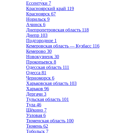
Ессентуки
7
Красноярский край
119
Красноярск
67
Норильск
9
Ачинск
6
Днепропетровская область
118
Днепр
103
Подгородное
1
Кемеровская область — Кузбасс
116
Кемерово
30
Новокузнецк
30
Прокопьевск
8
Одесская область
111
Одесса
81
Черноморск
6
Харьковская область
103
Харьков
96
Дергачи
3
Тульская область
101
Тула
46
Щёкино
7
Узловая
6
Тюменская область
100
Тюмень
62
Тобольск
7