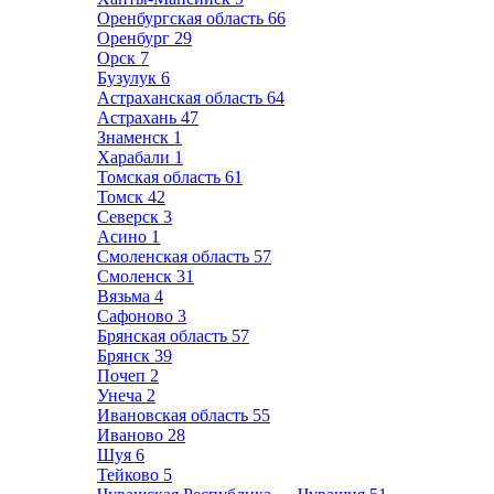
Оренбургская область
66
Оренбург
29
Орск
7
Бузулук
6
Астраханская область
64
Астрахань
47
Знаменск
1
Харабали
1
Томская область
61
Томск
42
Северск
3
Асино
1
Смоленская область
57
Смоленск
31
Вязьма
4
Сафоново
3
Брянская область
57
Брянск
39
Почеп
2
Унеча
2
Ивановская область
55
Иваново
28
Шуя
6
Тейково
5