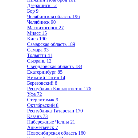
Дзержинск
12
Бор
9
Челябинская область
196
Челябинск
90
Магнитогорск
27
Миасс
15
Киев
190
Самарская область
189
Самара
93
Тольятти
41
Сызрань
12
Свердловская область
183
Екатеринбург
85
Нижний Тагил
14
Березовский
8
Республика Башкортостан
176
Уфа
72
Стерлитамак
9
Октябрьский
8
Республика Татарстан
170
Казань
73
Набережные Челны
21
Альметьевск
7
Новосибирская область
160