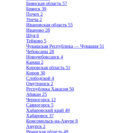
Брянская область
57
Брянск
39
Почеп
2
Унеча
2
Ивановская область
55
Иваново
28
Шуя
6
Тейково
5
Чувашская Республика — Чувашия
51
Чебоксары
28
Новочебоксарск
4
Канаш
2
Кировская область
51
Киров
30
Слободской
4
Омутнинск
2
Республика Хакасия
50
Абакан
25
Черногорск
12
Саяногорск
5
Хабаровский край
49
Хабаровск
37
Комсомольск-на-Амуре
8
Амурск
2
Рязанская область
49