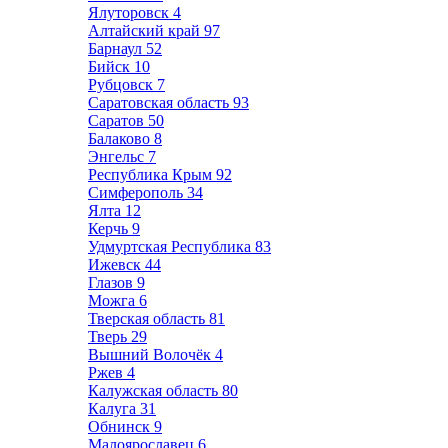
Ялуторовск
4
Алтайский край
97
Барнаул
52
Бийск
10
Рубцовск
7
Саратовская область
93
Саратов
50
Балаково
8
Энгельс
7
Республика Крым
92
Симферополь
34
Ялта
12
Керчь
9
Удмуртская Республика
83
Ижевск
44
Глазов
9
Можга
6
Тверская область
81
Тверь
29
Вышний Волочёк
4
Ржев
4
Калужская область
80
Калуга
31
Обнинск
9
Малоярославец
6