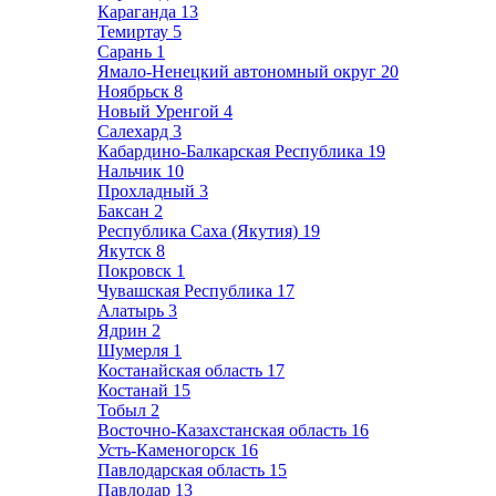
Караганда
13
Темиртау
5
Сарань
1
Ямало-Ненецкий автономный округ
20
Ноябрьск
8
Новый Уренгой
4
Салехард
3
Кабардино-Балкарская Республика
19
Нальчик
10
Прохладный
3
Баксан
2
Республика Саха (Якутия)
19
Якутск
8
Покровск
1
Чувашская Республика
17
Алатырь
3
Ядрин
2
Шумерля
1
Костанайская область
17
Костанай
15
Тобыл
2
Восточно-Казахстанская область
16
Усть-Каменогорск
16
Павлодарская область
15
Павлодар
13