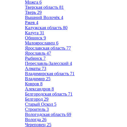
Можга
6
Тверская область
81
Тверь
29
Вышний Волочёк
4
Ржев
4
Калужская область
80
Калуга
31
Обнинск
9
Малоярославец
6
Ярославская область
77
Ярославль
47
Рыбинск
7
Переславль-Залесский
4
Алматы
73
Владимирская область
71
Владимир
25
Ковров
8
Александров
8
Белгородская область
71
Белгород
29
Старый Оскол
5
Строитель
3
Вологодская область
69
Вологда
26
Череповец
25