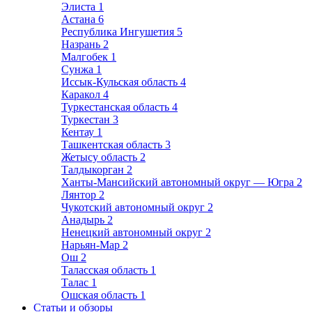
Элиста
1
Астана
6
Республика Ингушетия
5
Назрань
2
Малгобек
1
Сунжа
1
Иссык-Кульская область
4
Каракол
4
Туркестанская область
4
Туркестан
3
Кентау
1
Ташкентская область
3
Жетысу область
2
Талдыкорган
2
Ханты-Мансийский автономный округ — Югра
2
Лянтор
2
Чукотский автономный округ
2
Анадырь
2
Ненецкий автономный округ
2
Нарьян-Мар
2
Ош
2
Таласская область
1
Талас
1
Ошская область
1
Статьи и обзоры