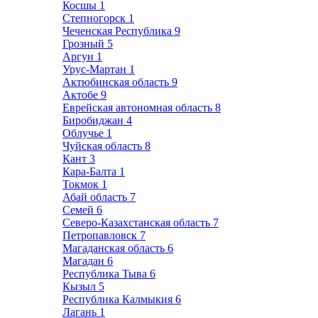
Косшы
1
Степногорск
1
Чеченская Республика
9
Грозный
5
Аргун
1
Урус-Мартан
1
Актюбинская область
9
Актобе
9
Еврейская автономная область
8
Биробиджан
4
Облучье
1
Чуйская область
8
Кант
3
Кара-Балта
1
Токмок
1
Абай область
7
Семей
6
Северо-Казахстанская область
7
Петропавловск
7
Магаданская область
6
Магадан
6
Республика Тыва
6
Кызыл
5
Республика Калмыкия
6
Лагань
1