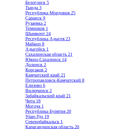
Белогорск
5
Тында
3
Республика Мордовия
25
Саранск
9
Рузаевка
2
Темников
1
Шымкент
24
Республика Адыгея
23
Майкоп
8
Адыгейск
1
Сахалинская область
21
Южно-Сахалинск
14
Долинск
2
Корсаков
2
Камчатский край
21
Петропавловск-Камчатский
8
Елизово
6
Вилючинск
2
Забайкальский край
21
Чита
18
Могоча
1
Республика Бурятия
20
Улан-Удэ
19
Северобайкальск
1
Карагандинская область
20