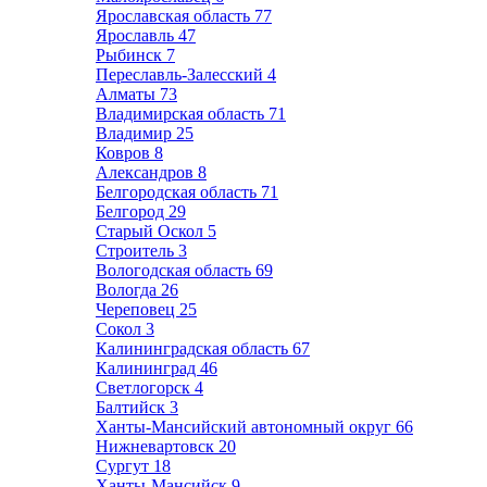
Ярославская область
77
Ярославль
47
Рыбинск
7
Переславль-Залесский
4
Алматы
73
Владимирская область
71
Владимир
25
Ковров
8
Александров
8
Белгородская область
71
Белгород
29
Старый Оскол
5
Строитель
3
Вологодская область
69
Вологда
26
Череповец
25
Сокол
3
Калининградская область
67
Калининград
46
Светлогорск
4
Балтийск
3
Ханты-Мансийский автономный округ
66
Нижневартовск
20
Сургут
18
Ханты-Мансийск
9