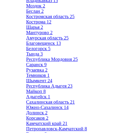
Владикавказ
15
Моздок
2
Беслан
2
Костромская область
25
Кострома
12
Шарья
2
Мантурово
2
Амурская область
25
Благовещенск
13
Белогорск
5
Тында
3
Республика Мордовия
25
Саранск
9
Рузаевка
2
Темников
1
Шымкент
24
Республика Адыгея
23
Майкоп
8
Адыгейск
1
Сахалинская область
21
Южно-Сахалинск
14
Долинск
2
Корсаков
2
Камчатский край
21
Петропавловск-Камчатский
8