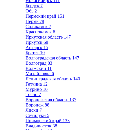
Новосибирск
111
Бердск
7
Обь
2
Пермский край
151
Пермь
78
Соликамск
7
Краснокамск
6
Иркутская область
147
Иркутск
68
Ангарск
15
Братск
10
Волгоградская область
147
Волгоград
83
Волжский
11
Михайловка
6
Ленинградская область
140
Гатчина
12
Мурино
10
Тосно
7
Воронежская область
137
Воронеж
88
Лиски
7
Семилуки
5
Приморский край
133
Владивосток
38