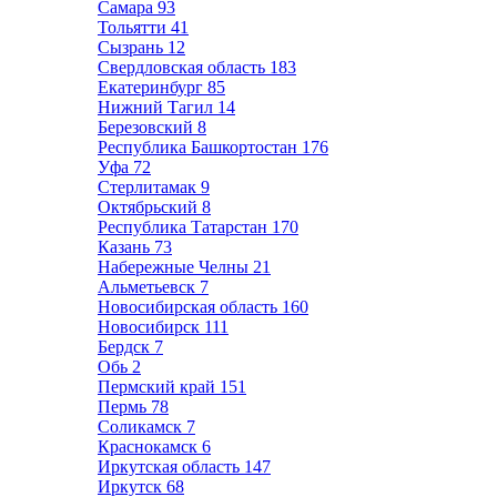
Самара
93
Тольятти
41
Сызрань
12
Свердловская область
183
Екатеринбург
85
Нижний Тагил
14
Березовский
8
Республика Башкортостан
176
Уфа
72
Стерлитамак
9
Октябрьский
8
Республика Татарстан
170
Казань
73
Набережные Челны
21
Альметьевск
7
Новосибирская область
160
Новосибирск
111
Бердск
7
Обь
2
Пермский край
151
Пермь
78
Соликамск
7
Краснокамск
6
Иркутская область
147
Иркутск
68