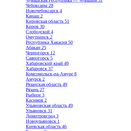
Чувашская Республика — Чувашия
51
Чебоксары
28
Новочебоксарск
4
Канаш
2
Кировская область
51
Киров
30
Слободской
4
Омутнинск
2
Республика Хакасия
50
Абакан
25
Черногорск
12
Саяногорск
5
Хабаровский край
49
Хабаровск
37
Комсомольск-на-Амуре
8
Амурск
2
Рязанская область
49
Рязань
27
Рыбное
3
Касимов
2
Ульяновская область
49
Ульяновск
31
Димитровград
3
Новоульяновск
1
Киевская область
46