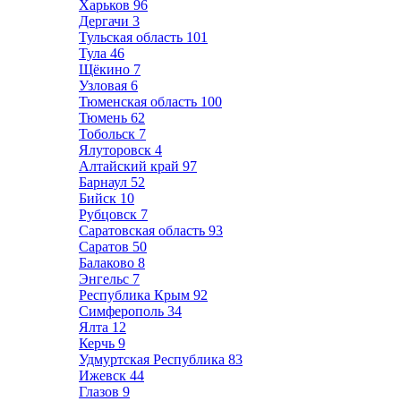
Харьков
96
Дергачи
3
Тульская область
101
Тула
46
Щёкино
7
Узловая
6
Тюменская область
100
Тюмень
62
Тобольск
7
Ялуторовск
4
Алтайский край
97
Барнаул
52
Бийск
10
Рубцовск
7
Саратовская область
93
Саратов
50
Балаково
8
Энгельс
7
Республика Крым
92
Симферополь
34
Ялта
12
Керчь
9
Удмуртская Республика
83
Ижевск
44
Глазов
9