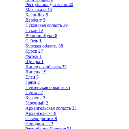
Республика Дагестан
40
Махачкала
15
Каспийск
5
Дербент
3
Псковская область
39
Псков
12
Великие Луки
8
Себеж
1
Курская область
38
Курск
27
Фатеж
1
Щигры
1
Липецкая область
37
Липецк
19
Елец
5
Грязи
2
Пензенская область
35
Пенза
27
Кузнецк
3
Заречный
2
Архангельская область
33
Архангельск
19
Северодвинск
8
Новодвинск
3
Республика Карелия
31