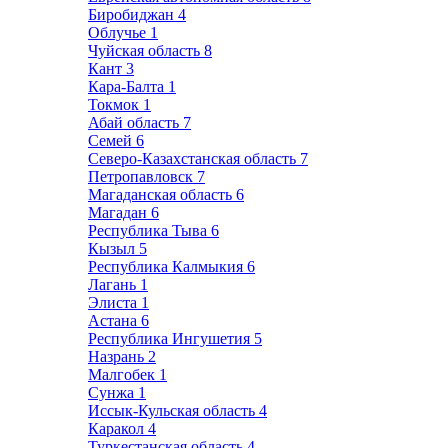
Биробиджан
4
Облучье
1
Чуйская область
8
Кант
3
Кара-Балта
1
Токмок
1
Абай область
7
Семей
6
Северо-Казахстанская область
7
Петропавловск
7
Магаданская область
6
Магадан
6
Республика Тыва
6
Кызыл
5
Республика Калмыкия
6
Лагань
1
Элиста
1
Астана
6
Республика Ингушетия
5
Назрань
2
Малгобек
1
Сунжа
1
Иссык-Кульская область
4
Каракол
4
Туркестанская область
4