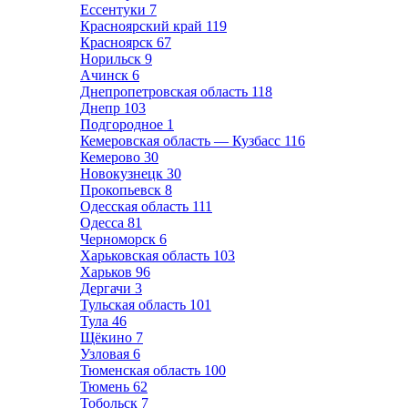
Ессентуки
7
Красноярский край
119
Красноярск
67
Норильск
9
Ачинск
6
Днепропетровская область
118
Днепр
103
Подгородное
1
Кемеровская область — Кузбасс
116
Кемерово
30
Новокузнецк
30
Прокопьевск
8
Одесская область
111
Одесса
81
Черноморск
6
Харьковская область
103
Харьков
96
Дергачи
3
Тульская область
101
Тула
46
Щёкино
7
Узловая
6
Тюменская область
100
Тюмень
62
Тобольск
7