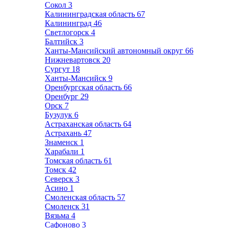
Сокол
3
Калининградская область
67
Калининград
46
Светлогорск
4
Балтийск
3
Ханты-Мансийский автономный округ
66
Нижневартовск
20
Сургут
18
Ханты-Мансийск
9
Оренбургская область
66
Оренбург
29
Орск
7
Бузулук
6
Астраханская область
64
Астрахань
47
Знаменск
1
Харабали
1
Томская область
61
Томск
42
Северск
3
Асино
1
Смоленская область
57
Смоленск
31
Вязьма
4
Сафоново
3