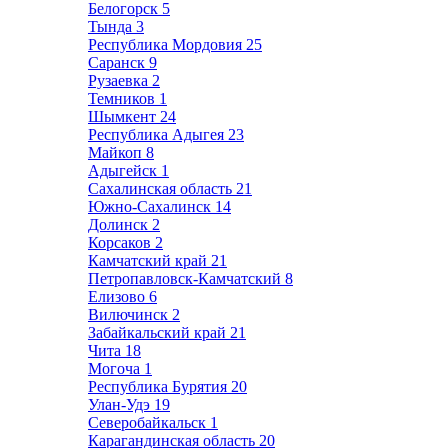
Белогорск
5
Тында
3
Республика Мордовия
25
Саранск
9
Рузаевка
2
Темников
1
Шымкент
24
Республика Адыгея
23
Майкоп
8
Адыгейск
1
Сахалинская область
21
Южно-Сахалинск
14
Долинск
2
Корсаков
2
Камчатский край
21
Петропавловск-Камчатский
8
Елизово
6
Вилючинск
2
Забайкальский край
21
Чита
18
Могоча
1
Республика Бурятия
20
Улан-Удэ
19
Северобайкальск
1
Карагандинская область
20