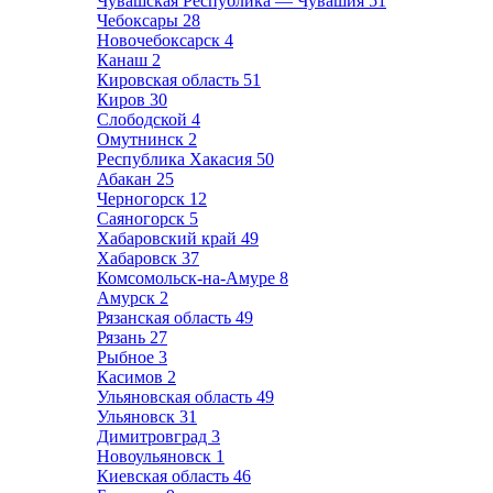
Чувашская Республика — Чувашия
51
Чебоксары
28
Новочебоксарск
4
Канаш
2
Кировская область
51
Киров
30
Слободской
4
Омутнинск
2
Республика Хакасия
50
Абакан
25
Черногорск
12
Саяногорск
5
Хабаровский край
49
Хабаровск
37
Комсомольск-на-Амуре
8
Амурск
2
Рязанская область
49
Рязань
27
Рыбное
3
Касимов
2
Ульяновская область
49
Ульяновск
31
Димитровград
3
Новоульяновск
1
Киевская область
46