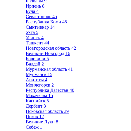
Бровары
9
Ирпень
8
Буча
4
Севастополь
45
Республика Коми
45
Сыктывкар
14
Ухта
5
Усинск
4
Ташкент
44
Новгородская область
42
Великий Новгород
16
Боровичи
5
Валдай
2
Мурманская область
41
Мурманск
15
Апатиты
4
Мончегорск
2
Республика Дагестан
40
Махачкала
15
Каспийск
5
Дербент
3
Псковская область
39
Псков
12
Великие Луки
8
Себеж
1