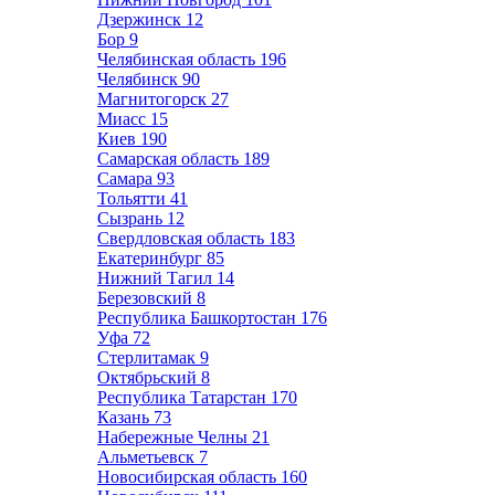
Дзержинск
12
Бор
9
Челябинская область
196
Челябинск
90
Магнитогорск
27
Миасс
15
Киев
190
Самарская область
189
Самара
93
Тольятти
41
Сызрань
12
Свердловская область
183
Екатеринбург
85
Нижний Тагил
14
Березовский
8
Республика Башкортостан
176
Уфа
72
Стерлитамак
9
Октябрьский
8
Республика Татарстан
170
Казань
73
Набережные Челны
21
Альметьевск
7
Новосибирская область
160