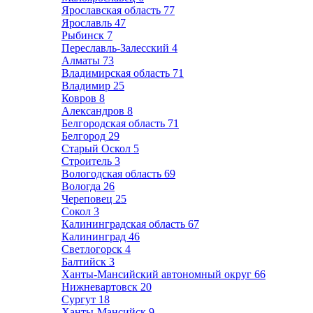
Ярославская область
77
Ярославль
47
Рыбинск
7
Переславль-Залесский
4
Алматы
73
Владимирская область
71
Владимир
25
Ковров
8
Александров
8
Белгородская область
71
Белгород
29
Старый Оскол
5
Строитель
3
Вологодская область
69
Вологда
26
Череповец
25
Сокол
3
Калининградская область
67
Калининград
46
Светлогорск
4
Балтийск
3
Ханты-Мансийский автономный округ
66
Нижневартовск
20
Сургут
18
Ханты-Мансийск
9