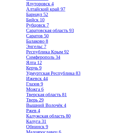
Ялуторовск
4
Алтайский край
97
Барнаул
52
Бийск
10
Рубцовск
7
Саратовская область
93
Саратов
50
Балаково
8
Энгельс
7
Республика Крым
92
Симферополь
34
Ялта
12
Керчь
9
Удмуртская Республика
83
Ижевск
44
Глазов
9
Можга
6
Тверская область
81
Тверь
29
Вышний Волочёк
4
Ржев
4
Калужская область
80
Калуга
31
Обнинск
9
Малоярославец
6