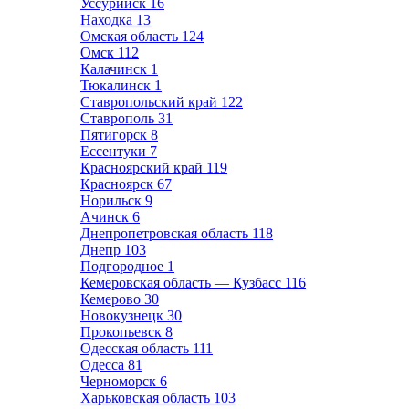
Уссурийск
16
Находка
13
Омская область
124
Омск
112
Калачинск
1
Тюкалинск
1
Ставропольский край
122
Ставрополь
31
Пятигорск
8
Ессентуки
7
Красноярский край
119
Красноярск
67
Норильск
9
Ачинск
6
Днепропетровская область
118
Днепр
103
Подгородное
1
Кемеровская область — Кузбасс
116
Кемерово
30
Новокузнецк
30
Прокопьевск
8
Одесская область
111
Одесса
81
Черноморск
6
Харьковская область
103