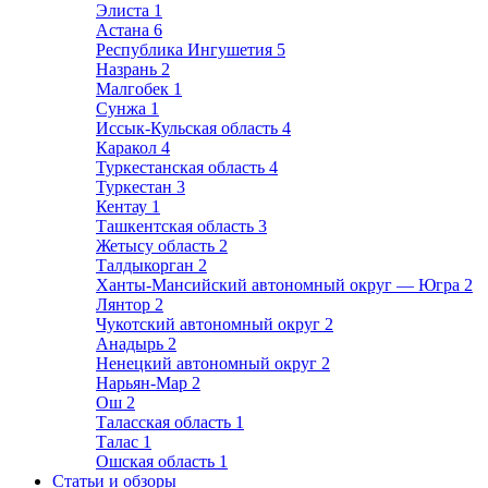
Элиста
1
Астана
6
Республика Ингушетия
5
Назрань
2
Малгобек
1
Сунжа
1
Иссык-Кульская область
4
Каракол
4
Туркестанская область
4
Туркестан
3
Кентау
1
Ташкентская область
3
Жетысу область
2
Талдыкорган
2
Ханты-Мансийский автономный округ — Югра
2
Лянтор
2
Чукотский автономный округ
2
Анадырь
2
Ненецкий автономный округ
2
Нарьян-Мар
2
Ош
2
Таласская область
1
Талас
1
Ошская область
1
Статьи и обзоры