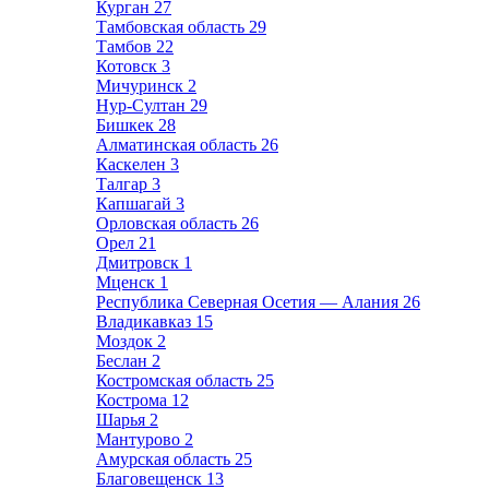
Курган
27
Тамбовская область
29
Тамбов
22
Котовск
3
Мичуринск
2
Нур-Султан
29
Бишкек
28
Алматинская область
26
Каскелен
3
Талгар
3
Капшагай
3
Орловская область
26
Орел
21
Дмитровск
1
Мценск
1
Республика Северная Осетия — Алания
26
Владикавказ
15
Моздок
2
Беслан
2
Костромская область
25
Кострома
12
Шарья
2
Мантурово
2
Амурская область
25
Благовещенск
13