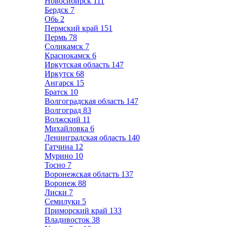
Новосибирск
111
Бердск
7
Обь
2
Пермский край
151
Пермь
78
Соликамск
7
Краснокамск
6
Иркутская область
147
Иркутск
68
Ангарск
15
Братск
10
Волгоградская область
147
Волгоград
83
Волжский
11
Михайловка
6
Ленинградская область
140
Гатчина
12
Мурино
10
Тосно
7
Воронежская область
137
Воронеж
88
Лиски
7
Семилуки
5
Приморский край
133
Владивосток
38