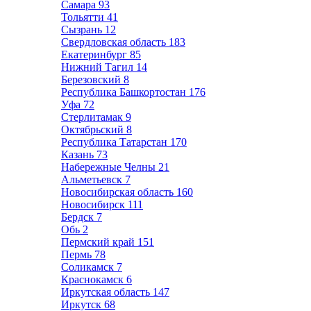
Самара
93
Тольятти
41
Сызрань
12
Свердловская область
183
Екатеринбург
85
Нижний Тагил
14
Березовский
8
Республика Башкортостан
176
Уфа
72
Стерлитамак
9
Октябрьский
8
Республика Татарстан
170
Казань
73
Набережные Челны
21
Альметьевск
7
Новосибирская область
160
Новосибирск
111
Бердск
7
Обь
2
Пермский край
151
Пермь
78
Соликамск
7
Краснокамск
6
Иркутская область
147
Иркутск
68