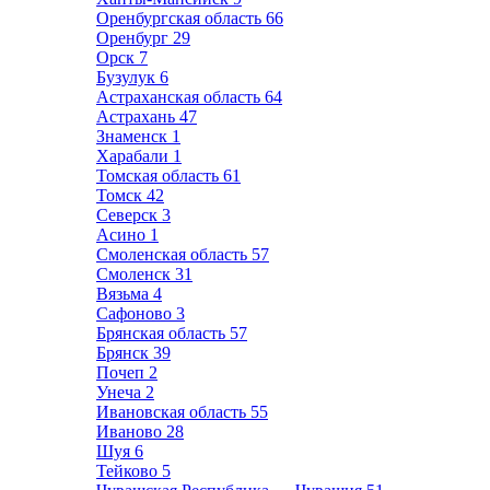
Оренбургская область
66
Оренбург
29
Орск
7
Бузулук
6
Астраханская область
64
Астрахань
47
Знаменск
1
Харабали
1
Томская область
61
Томск
42
Северск
3
Асино
1
Смоленская область
57
Смоленск
31
Вязьма
4
Сафоново
3
Брянская область
57
Брянск
39
Почеп
2
Унеча
2
Ивановская область
55
Иваново
28
Шуя
6
Тейково
5