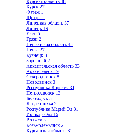
Курская область
38
Курск
27
Фатеж
1
Щигры
1
Липецкая область
37
Липецк
19
Елец
5
Грязи
2
Пензенская область
35
Пенза
27
Кузнецк
3
Заречный
2
Архангельская область
33
Архангельск
19
Северодвинск
8
Новодвинск
3
Республика Карелия
31
Петрозаводск
13
Беломорск
3
Лахденпохья
2
Республика Марий Эл
31
Йошкар-Ола
15
Волжск
3
Козьмодемьянск
2
Курганская область
31