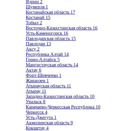
Ядрин
2
Шумерля
1
Костанайская область
17
Костанай
15
Тобыл
2
Восточно-Казахстанская область
16
Усть-Каменогорск
16
Павлодарская область
15
Павлодар
13
Аксу
2
Республика Алтай
14
Горно-Алтайск
5
Мангистауская область
14
Актау
6
Форт-Шевченко
1
Жанаозен
1
Атырауская область
11
Атырау
11
Западно-Казахстанская область
10
Уральск
8
Карачаево-Черкесская Республика
10
Черкесск
4
Усть-Джегута
1
Акмолинская область
9
Кокшетау
4