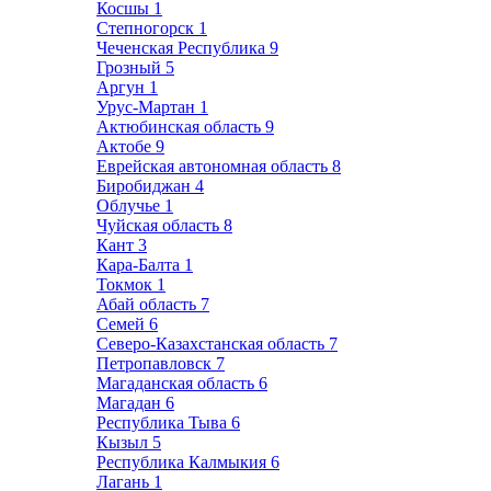
Косшы
1
Степногорск
1
Чеченская Республика
9
Грозный
5
Аргун
1
Урус-Мартан
1
Актюбинская область
9
Актобе
9
Еврейская автономная область
8
Биробиджан
4
Облучье
1
Чуйская область
8
Кант
3
Кара-Балта
1
Токмок
1
Абай область
7
Семей
6
Северо-Казахстанская область
7
Петропавловск
7
Магаданская область
6
Магадан
6
Республика Тыва
6
Кызыл
5
Республика Калмыкия
6
Лагань
1