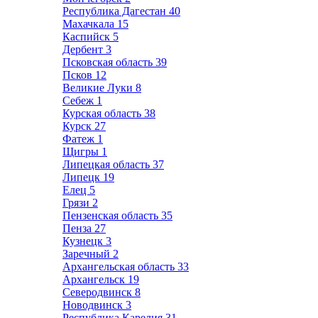
Республика Дагестан
40
Махачкала
15
Каспийск
5
Дербент
3
Псковская область
39
Псков
12
Великие Луки
8
Себеж
1
Курская область
38
Курск
27
Фатеж
1
Щигры
1
Липецкая область
37
Липецк
19
Елец
5
Грязи
2
Пензенская область
35
Пенза
27
Кузнецк
3
Заречный
2
Архангельская область
33
Архангельск
19
Северодвинск
8
Новодвинск
3
Республика Карелия
31