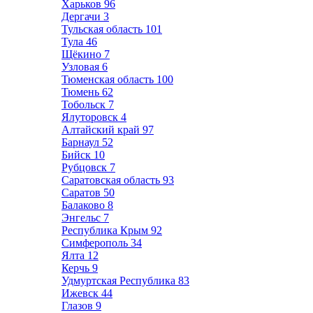
Харьков
96
Дергачи
3
Тульская область
101
Тула
46
Щёкино
7
Узловая
6
Тюменская область
100
Тюмень
62
Тобольск
7
Ялуторовск
4
Алтайский край
97
Барнаул
52
Бийск
10
Рубцовск
7
Саратовская область
93
Саратов
50
Балаково
8
Энгельс
7
Республика Крым
92
Симферополь
34
Ялта
12
Керчь
9
Удмуртская Республика
83
Ижевск
44
Глазов
9