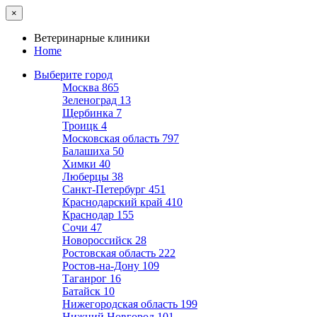
×
Ветеринарные клиники
Home
Выберите город
Москва
865
Зеленоград
13
Щербинка
7
Троицк
4
Московская область
797
Балашиха
50
Химки
40
Люберцы
38
Санкт-Петербург
451
Краснодарский край
410
Краснодар
155
Сочи
47
Новороссийск
28
Ростовская область
222
Ростов-на-Дону
109
Таганрог
16
Батайск
10
Нижегородская область
199
Нижний Новгород
101