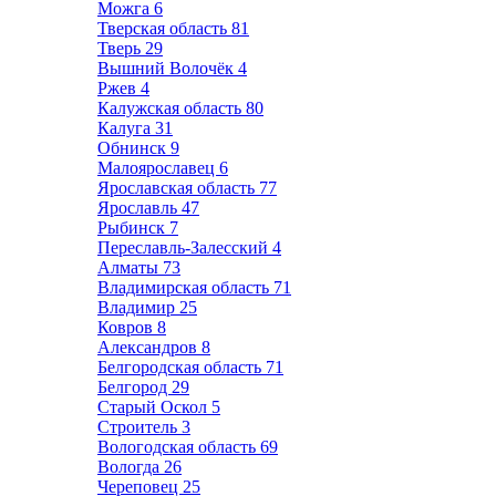
Можга
6
Тверская область
81
Тверь
29
Вышний Волочёк
4
Ржев
4
Калужская область
80
Калуга
31
Обнинск
9
Малоярославец
6
Ярославская область
77
Ярославль
47
Рыбинск
7
Переславль-Залесский
4
Алматы
73
Владимирская область
71
Владимир
25
Ковров
8
Александров
8
Белгородская область
71
Белгород
29
Старый Оскол
5
Строитель
3
Вологодская область
69
Вологда
26
Череповец
25