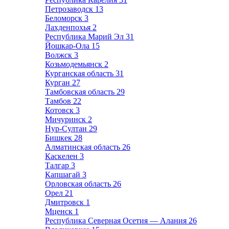
Петрозаводск
13
Беломорск
3
Лахденпохья
2
Республика Марий Эл
31
Йошкар-Ола
15
Волжск
3
Козьмодемьянск
2
Курганская область
31
Курган
27
Тамбовская область
29
Тамбов
22
Котовск
3
Мичуринск
2
Нур-Султан
29
Бишкек
28
Алматинская область
26
Каскелен
3
Талгар
3
Капшагай
3
Орловская область
26
Орел
21
Дмитровск
1
Мценск
1
Республика Северная Осетия — Алания
26