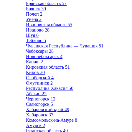
Брянская область
57
Брянск
39
Почеп
2
Унеча
2
Ивановская область
55
Иваново
28
Шуя
6
Тейково
5
Чувашская Республика — Чувашия
51
Чебоксары
28
Новочебоксарск
4
Канаш
2
Кировская область
51
Киров
30
Слободской
4
Омутнинск
2
Республика Хакасия
50
Абакан
25
Черногорск
12
Саяногорск
5
Хабаровский край
49
Хабаровск
37
Комсомольск-на-Амуре
8
Амурск
2
Рязанская область
49