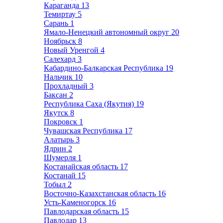
Караганда
13
Темиртау
5
Сарань
1
Ямало-Ненецкий автономный округ
20
Ноябрьск
8
Новый Уренгой
4
Салехард
3
Кабардино-Балкарская Республика
19
Нальчик
10
Прохладный
3
Баксан
2
Республика Саха (Якутия)
19
Якутск
8
Покровск
1
Чувашская Республика
17
Алатырь
3
Ядрин
2
Шумерля
1
Костанайская область
17
Костанай
15
Тобыл
2
Восточно-Казахстанская область
16
Усть-Каменогорск
16
Павлодарская область
15
Павлодар
13