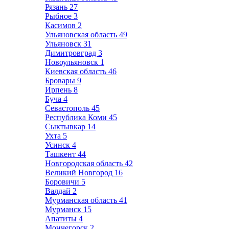
Рязань
27
Рыбное
3
Касимов
2
Ульяновская область
49
Ульяновск
31
Димитровград
3
Новоульяновск
1
Киевская область
46
Бровары
9
Ирпень
8
Буча
4
Севастополь
45
Республика Коми
45
Сыктывкар
14
Ухта
5
Усинск
4
Ташкент
44
Новгородская область
42
Великий Новгород
16
Боровичи
5
Валдай
2
Мурманская область
41
Мурманск
15
Апатиты
4
Мончегорск
2