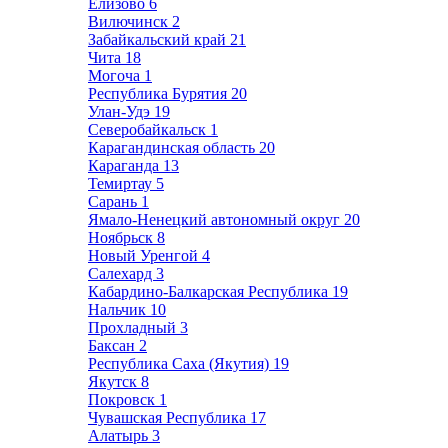
Елизово
6
Вилючинск
2
Забайкальский край
21
Чита
18
Могоча
1
Республика Бурятия
20
Улан-Удэ
19
Северобайкальск
1
Карагандинская область
20
Караганда
13
Темиртау
5
Сарань
1
Ямало-Ненецкий автономный округ
20
Ноябрьск
8
Новый Уренгой
4
Салехард
3
Кабардино-Балкарская Республика
19
Нальчик
10
Прохладный
3
Баксан
2
Республика Саха (Якутия)
19
Якутск
8
Покровск
1
Чувашская Республика
17
Алатырь
3