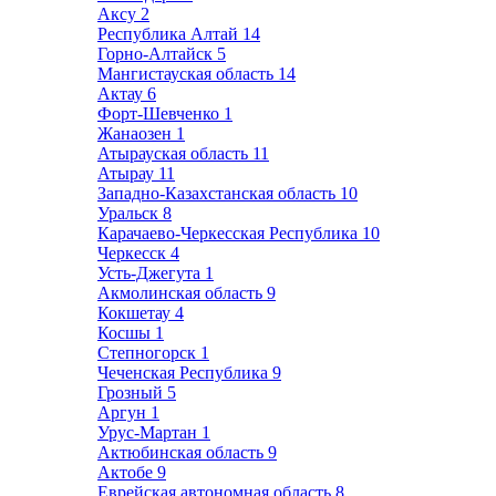
Аксу
2
Республика Алтай
14
Горно-Алтайск
5
Мангистауская область
14
Актау
6
Форт-Шевченко
1
Жанаозен
1
Атырауская область
11
Атырау
11
Западно-Казахстанская область
10
Уральск
8
Карачаево-Черкесская Республика
10
Черкесск
4
Усть-Джегута
1
Акмолинская область
9
Кокшетау
4
Косшы
1
Степногорск
1
Чеченская Республика
9
Грозный
5
Аргун
1
Урус-Мартан
1
Актюбинская область
9
Актобе
9
Еврейская автономная область
8