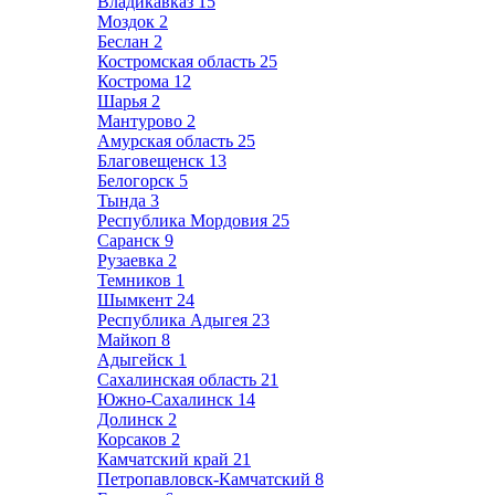
Владикавказ
15
Моздок
2
Беслан
2
Костромская область
25
Кострома
12
Шарья
2
Мантурово
2
Амурская область
25
Благовещенск
13
Белогорск
5
Тында
3
Республика Мордовия
25
Саранск
9
Рузаевка
2
Темников
1
Шымкент
24
Республика Адыгея
23
Майкоп
8
Адыгейск
1
Сахалинская область
21
Южно-Сахалинск
14
Долинск
2
Корсаков
2
Камчатский край
21
Петропавловск-Камчатский
8