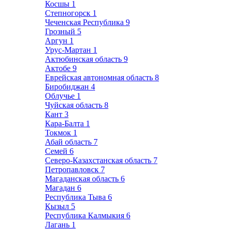
Косшы
1
Степногорск
1
Чеченская Республика
9
Грозный
5
Аргун
1
Урус-Мартан
1
Актюбинская область
9
Актобе
9
Еврейская автономная область
8
Биробиджан
4
Облучье
1
Чуйская область
8
Кант
3
Кара-Балта
1
Токмок
1
Абай область
7
Семей
6
Северо-Казахстанская область
7
Петропавловск
7
Магаданская область
6
Магадан
6
Республика Тыва
6
Кызыл
5
Республика Калмыкия
6
Лагань
1