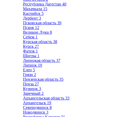
Республика Дагестан
40
Махачкала
15
Каспийск
5
Дербент
3
Псковская область
39
Псков
12
Великие Луки
8
Себеж
1
Курская область
38
Курск
27
Фатеж
1
Щигры
1
Липецкая область
37
Липецк
19
Елец
5
Грязи
2
Пензенская область
35
Пенза
27
Кузнецк
3
Заречный
2
Архангельская область
33
Архангельск
19
Северодвинск
8
Новодвинск
3
Республика Карелия
31