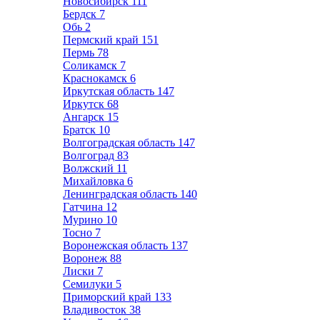
Новосибирск
111
Бердск
7
Обь
2
Пермский край
151
Пермь
78
Соликамск
7
Краснокамск
6
Иркутская область
147
Иркутск
68
Ангарск
15
Братск
10
Волгоградская область
147
Волгоград
83
Волжский
11
Михайловка
6
Ленинградская область
140
Гатчина
12
Мурино
10
Тосно
7
Воронежская область
137
Воронеж
88
Лиски
7
Семилуки
5
Приморский край
133
Владивосток
38