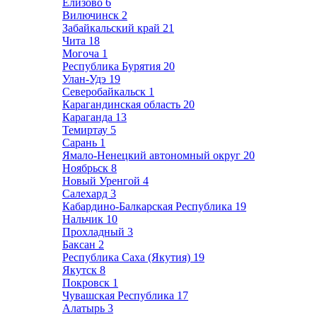
Елизово
6
Вилючинск
2
Забайкальский край
21
Чита
18
Могоча
1
Республика Бурятия
20
Улан-Удэ
19
Северобайкальск
1
Карагандинская область
20
Караганда
13
Темиртау
5
Сарань
1
Ямало-Ненецкий автономный округ
20
Ноябрьск
8
Новый Уренгой
4
Салехард
3
Кабардино-Балкарская Республика
19
Нальчик
10
Прохладный
3
Баксан
2
Республика Саха (Якутия)
19
Якутск
8
Покровск
1
Чувашская Республика
17
Алатырь
3