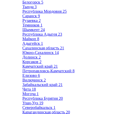
Белогорск
5
Тында
3
Республика Мордовия
25
Саранск
9
Рузаевка
2
Темников
1
Шымкент
24
Республика Адыгея
23
Майкоп
8
Адыгейск
1
Сахалинская область
21
Южно-Сахалинск
14
Долинск
2
Корсаков
2
Камчатский край
21
Петропавловск-Камчатский
8
Елизово
6
Вилючинск
2
Забайкальский край
21
Чита
18
Могоча
1
Республика Бурятия
20
Улан-Удэ
19
Северобайкальск
1
Карагандинская область
20