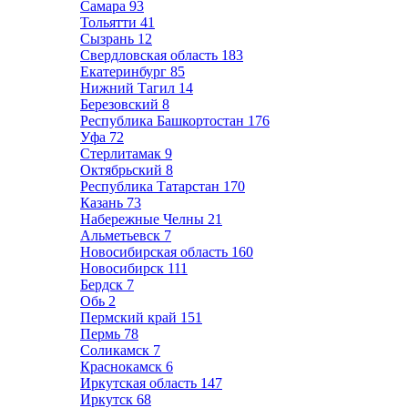
Самара
93
Тольятти
41
Сызрань
12
Свердловская область
183
Екатеринбург
85
Нижний Тагил
14
Березовский
8
Республика Башкортостан
176
Уфа
72
Стерлитамак
9
Октябрьский
8
Республика Татарстан
170
Казань
73
Набережные Челны
21
Альметьевск
7
Новосибирская область
160
Новосибирск
111
Бердск
7
Обь
2
Пермский край
151
Пермь
78
Соликамск
7
Краснокамск
6
Иркутская область
147
Иркутск
68