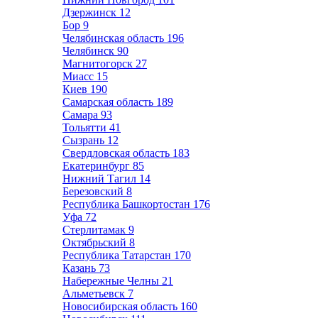
Дзержинск
12
Бор
9
Челябинская область
196
Челябинск
90
Магнитогорск
27
Миасс
15
Киев
190
Самарская область
189
Самара
93
Тольятти
41
Сызрань
12
Свердловская область
183
Екатеринбург
85
Нижний Тагил
14
Березовский
8
Республика Башкортостан
176
Уфа
72
Стерлитамак
9
Октябрьский
8
Республика Татарстан
170
Казань
73
Набережные Челны
21
Альметьевск
7
Новосибирская область
160