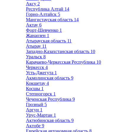
Аксу
2
Республика Алтай
14
Горно-Алтайск
5
Мангистауская область
14
Актау
6
Форт-Шевченко
1
Жанаозен
1
Атырауская область
11
Атырау
11
Западно-Казахстанская область
10
Уральск
8
Карачаево-Черкесская Республика
10
Черкесск
4
Усть-Джегута
1
Акмолинская область
9
Кокшетау
4
Косшы
1
Степногорск
1
Чеченская Республика
9
Грозный
5
Аргун
1
Урус-Мартан
1
Актюбинская область
9
Актобе
9
Еврейская автономная область
8