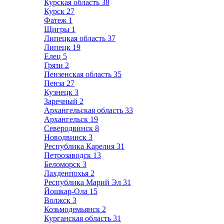
Курская область
38
Курск
27
Фатеж
1
Щигры
1
Липецкая область
37
Липецк
19
Елец
5
Грязи
2
Пензенская область
35
Пенза
27
Кузнецк
3
Заречный
2
Архангельская область
33
Архангельск
19
Северодвинск
8
Новодвинск
3
Республика Карелия
31
Петрозаводск
13
Беломорск
3
Лахденпохья
2
Республика Марий Эл
31
Йошкар-Ола
15
Волжск
3
Козьмодемьянск
2
Курганская область
31