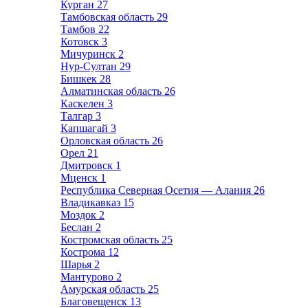
Курган
27
Тамбовская область
29
Тамбов
22
Котовск
3
Мичуринск
2
Нур-Султан
29
Бишкек
28
Алматинская область
26
Каскелен
3
Талгар
3
Капшагай
3
Орловская область
26
Орел
21
Дмитровск
1
Мценск
1
Республика Северная Осетия — Алания
26
Владикавказ
15
Моздок
2
Беслан
2
Костромская область
25
Кострома
12
Шарья
2
Мантурово
2
Амурская область
25
Благовещенск
13