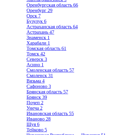
Оренбургская область
66
Оренбург
29
Орск
7
Бузулук
6
Астраханская область
64
Астрахань
47
Знаменск
1
Харабали
1
Томская область
61
Томск
42
Северск
3
Асино
1
Смоленская область
57
Смоленск
31
Вязьма
4
Сафоново
3
Брянская область
57
Брянск
39
Почеп
2
Унеча
2
Ивановская область
55
Иваново
28
Шуя
6
Тейково
5