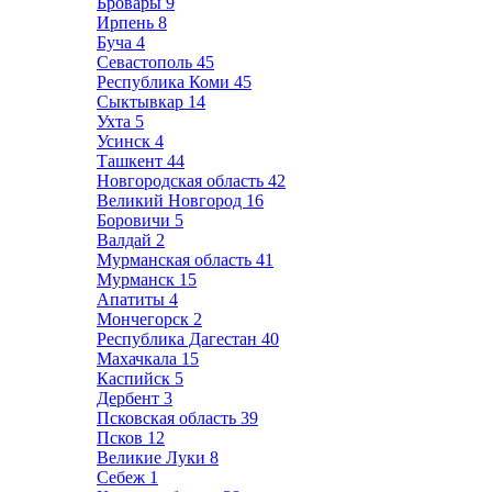
Бровары
9
Ирпень
8
Буча
4
Севастополь
45
Республика Коми
45
Сыктывкар
14
Ухта
5
Усинск
4
Ташкент
44
Новгородская область
42
Великий Новгород
16
Боровичи
5
Валдай
2
Мурманская область
41
Мурманск
15
Апатиты
4
Мончегорск
2
Республика Дагестан
40
Махачкала
15
Каспийск
5
Дербент
3
Псковская область
39
Псков
12
Великие Луки
8
Себеж
1