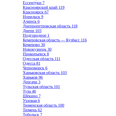
Ессентуки
7
Красноярский край
119
Красноярск
67
Норильск
9
Ачинск
6
Днепропетровская область
118
Днепр
103
Подгородное
1
Кемеровская область — Кузбасс
116
Кемерово
30
Новокузнецк
30
Прокопьевск
8
Одесская область
111
Одесса
81
Черноморск
6
Харьковская область
103
Харьков
96
Дергачи
3
Тульская область
101
Тула
46
Щёкино
7
Узловая
6
Тюменская область
100
Тюмень
62
Тобольск
7