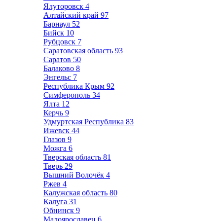
Ялуторовск
4
Алтайский край
97
Барнаул
52
Бийск
10
Рубцовск
7
Саратовская область
93
Саратов
50
Балаково
8
Энгельс
7
Республика Крым
92
Симферополь
34
Ялта
12
Керчь
9
Удмуртская Республика
83
Ижевск
44
Глазов
9
Можга
6
Тверская область
81
Тверь
29
Вышний Волочёк
4
Ржев
4
Калужская область
80
Калуга
31
Обнинск
9
Малоярославец
6