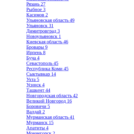
Рязань
27
Рыбное
3
Касимов
2
Ульяновская область
49
Ульяновск
31
Димитровград
3
Новоульяновск
1
Киевская область
46
Бровары
9
Ирпень
8
Буча
4
Севастополь
45
Республика Коми
45
Сыктывкар
14
Ухта
5
Усинск
4
Ташкент
44
Новгородская область
42
Великий Новгород
16
Боровичи
5
Валдай
2
Мурманская область
41
Мурманск
15
Апатиты
4
Мончегорск
2