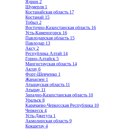
Ядрин
2
Шумерля
1
Костанайская область
17
Костанай
15
Тобыл
2
Восточно-Казахстанская область
16
Усть-Каменогорск
16
Павлодарская область
15
Павлодар
13
Аксу
2
Республика Алтай
14
Горно-Алтайск
5
Мангистауская область
14
Актау
6
Форт-Шевченко
1
Жанаозен
1
Атырауская область
11
Атырау
11
Западно-Казахстанская область
10
Уральск
8
Карачаево-Черкесская Республика
10
Черкесск
4
Усть-Джегута
1
Акмолинская область
9
Кокшетау
4