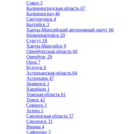
Сокол
3
Калининградская область
67
Калининград
46
Светлогорск
4
Балтийск
3
Ханты-Мансийский автономный округ
66
Нижневартовск
20
Сургут
18
Ханты-Мансийск
9
Оренбургская область
66
Оренбург
29
Орск
7
Бузулук
6
Астраханская область
64
Астрахань
47
Знаменск
1
Харабали
1
Томская область
61
Томск
42
Северск
3
Асино
1
Смоленская область
57
Смоленск
31
Вязьма
4
Сафоново
3