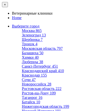
×
Ветеринарные клиники
Home
Выберите город
Москва
865
Зеленоград
13
Щербинка
7
Троицк
4
Московская область
797
Балашиха
50
Химки
40
Люберцы
38
Санкт-Петербург
451
Краснодарский край
410
Краснодар
155
Сочи
47
Новороссийск
28
Ростовская область
222
Ростов-на-Дону
109
Таганрог
16
Батайск
10
Нижегородская область
199
Нижний Новгород
101