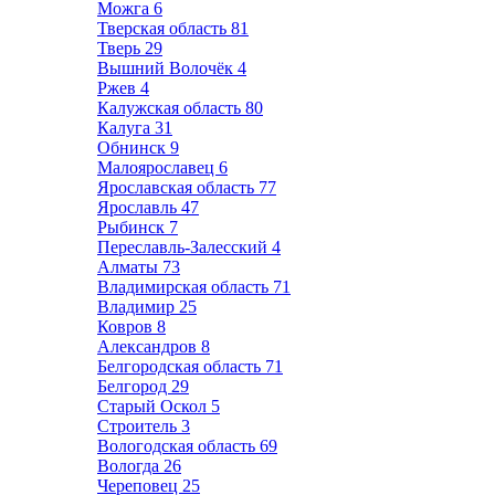
Можга
6
Тверская область
81
Тверь
29
Вышний Волочёк
4
Ржев
4
Калужская область
80
Калуга
31
Обнинск
9
Малоярославец
6
Ярославская область
77
Ярославль
47
Рыбинск
7
Переславль-Залесский
4
Алматы
73
Владимирская область
71
Владимир
25
Ковров
8
Александров
8
Белгородская область
71
Белгород
29
Старый Оскол
5
Строитель
3
Вологодская область
69
Вологда
26
Череповец
25