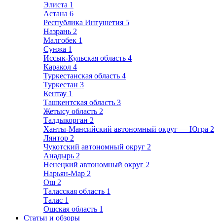
Элиста
1
Астана
6
Республика Ингушетия
5
Назрань
2
Малгобек
1
Сунжа
1
Иссык-Кульская область
4
Каракол
4
Туркестанская область
4
Туркестан
3
Кентау
1
Ташкентская область
3
Жетысу область
2
Талдыкорган
2
Ханты-Мансийский автономный округ — Югра
2
Лянтор
2
Чукотский автономный округ
2
Анадырь
2
Ненецкий автономный округ
2
Нарьян-Мар
2
Ош
2
Таласская область
1
Талас
1
Ошская область
1
Статьи и обзоры