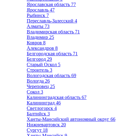
Ярославская область
77
Ярославль
47
Рыбинск
7
Переславль-Залесский
4
Алматы
73
Владимирская область
71
Владимир
25
Ковров
8
Александров
8
Белгородская область
71
Белгород
29
Старый Оскол
5
Строитель
3
Вологодская область
69
Вологда
26
Череповец
25
Сокол
3
Калининградская область
67
Калининград
46
Светлогорск
4
Балтийск
3
Ханты-Мансийский автономный округ
66
Нижневартовск
20
Сургут
18
Ханты-Мансийск
9