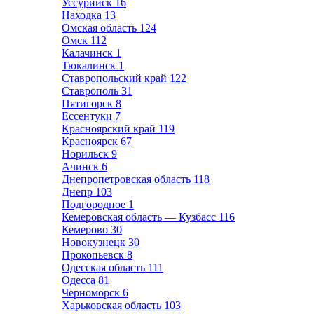
Уссурийск
16
Находка
13
Омская область
124
Омск
112
Калачинск
1
Тюкалинск
1
Ставропольский край
122
Ставрополь
31
Пятигорск
8
Ессентуки
7
Красноярский край
119
Красноярск
67
Норильск
9
Ачинск
6
Днепропетровская область
118
Днепр
103
Подгородное
1
Кемеровская область — Кузбасс
116
Кемерово
30
Новокузнецк
30
Прокопьевск
8
Одесская область
111
Одесса
81
Черноморск
6
Харьковская область
103