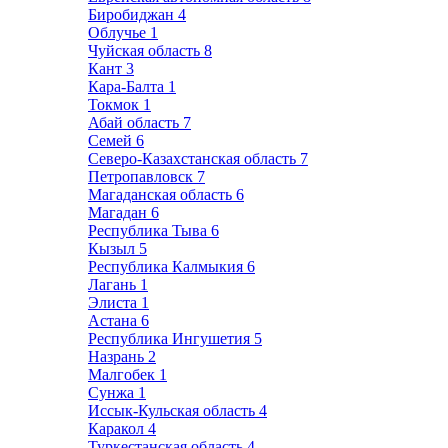
Биробиджан
4
Облучье
1
Чуйская область
8
Кант
3
Кара-Балта
1
Токмок
1
Абай область
7
Семей
6
Северо-Казахстанская область
7
Петропавловск
7
Магаданская область
6
Магадан
6
Республика Тыва
6
Кызыл
5
Республика Калмыкия
6
Лагань
1
Элиста
1
Астана
6
Республика Ингушетия
5
Назрань
2
Малгобек
1
Сунжа
1
Иссык-Кульская область
4
Каракол
4
Туркестанская область
4