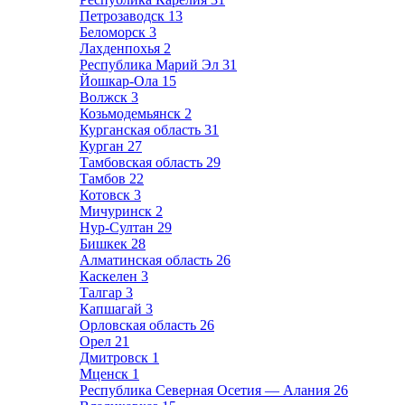
Петрозаводск
13
Беломорск
3
Лахденпохья
2
Республика Марий Эл
31
Йошкар-Ола
15
Волжск
3
Козьмодемьянск
2
Курганская область
31
Курган
27
Тамбовская область
29
Тамбов
22
Котовск
3
Мичуринск
2
Нур-Султан
29
Бишкек
28
Алматинская область
26
Каскелен
3
Талгар
3
Капшагай
3
Орловская область
26
Орел
21
Дмитровск
1
Мценск
1
Республика Северная Осетия — Алания
26