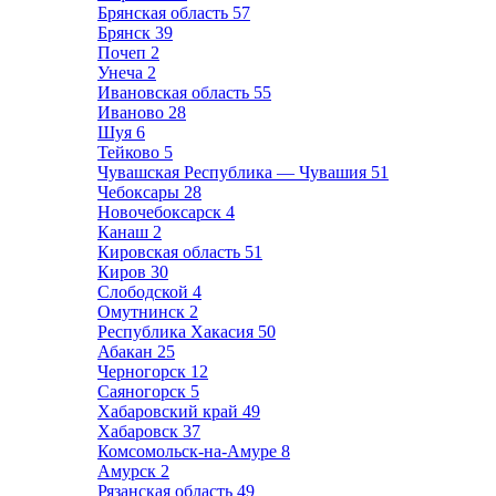
Брянская область
57
Брянск
39
Почеп
2
Унеча
2
Ивановская область
55
Иваново
28
Шуя
6
Тейково
5
Чувашская Республика — Чувашия
51
Чебоксары
28
Новочебоксарск
4
Канаш
2
Кировская область
51
Киров
30
Слободской
4
Омутнинск
2
Республика Хакасия
50
Абакан
25
Черногорск
12
Саяногорск
5
Хабаровский край
49
Хабаровск
37
Комсомольск-на-Амуре
8
Амурск
2
Рязанская область
49