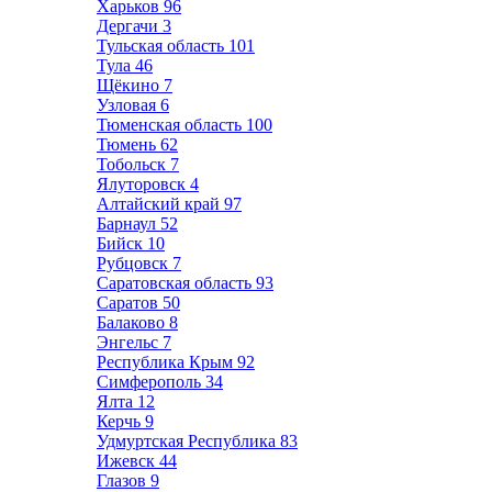
Харьков
96
Дергачи
3
Тульская область
101
Тула
46
Щёкино
7
Узловая
6
Тюменская область
100
Тюмень
62
Тобольск
7
Ялуторовск
4
Алтайский край
97
Барнаул
52
Бийск
10
Рубцовск
7
Саратовская область
93
Саратов
50
Балаково
8
Энгельс
7
Республика Крым
92
Симферополь
34
Ялта
12
Керчь
9
Удмуртская Республика
83
Ижевск
44
Глазов
9