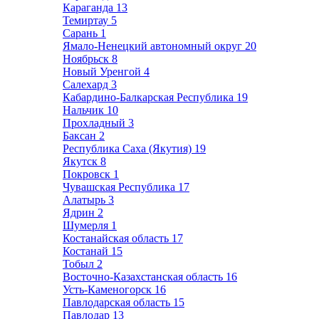
Караганда
13
Темиртау
5
Сарань
1
Ямало-Ненецкий автономный округ
20
Ноябрьск
8
Новый Уренгой
4
Салехард
3
Кабардино-Балкарская Республика
19
Нальчик
10
Прохладный
3
Баксан
2
Республика Саха (Якутия)
19
Якутск
8
Покровск
1
Чувашская Республика
17
Алатырь
3
Ядрин
2
Шумерля
1
Костанайская область
17
Костанай
15
Тобыл
2
Восточно-Казахстанская область
16
Усть-Каменогорск
16
Павлодарская область
15
Павлодар
13