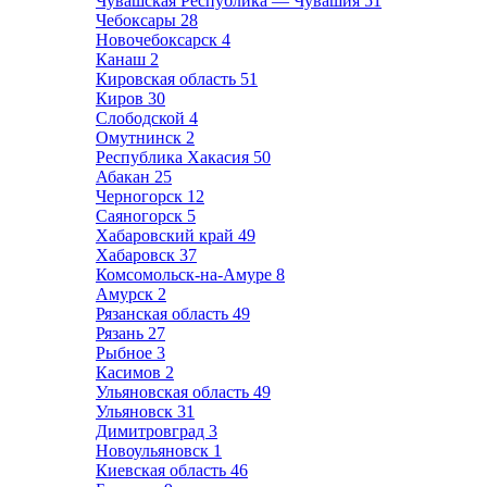
Чувашская Республика — Чувашия
51
Чебоксары
28
Новочебоксарск
4
Канаш
2
Кировская область
51
Киров
30
Слободской
4
Омутнинск
2
Республика Хакасия
50
Абакан
25
Черногорск
12
Саяногорск
5
Хабаровский край
49
Хабаровск
37
Комсомольск-на-Амуре
8
Амурск
2
Рязанская область
49
Рязань
27
Рыбное
3
Касимов
2
Ульяновская область
49
Ульяновск
31
Димитровград
3
Новоульяновск
1
Киевская область
46