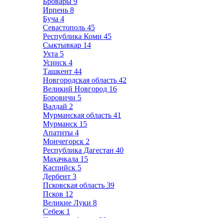
Бровары
9
Ирпень
8
Буча
4
Севастополь
45
Республика Коми
45
Сыктывкар
14
Ухта
5
Усинск
4
Ташкент
44
Новгородская область
42
Великий Новгород
16
Боровичи
5
Валдай
2
Мурманская область
41
Мурманск
15
Апатиты
4
Мончегорск
2
Республика Дагестан
40
Махачкала
15
Каспийск
5
Дербент
3
Псковская область
39
Псков
12
Великие Луки
8
Себеж
1