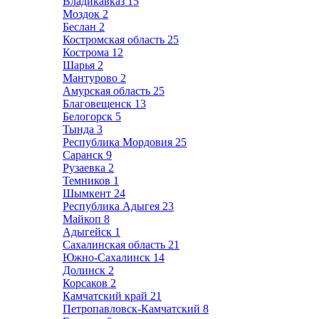
Владикавказ
15
Моздок
2
Беслан
2
Костромская область
25
Кострома
12
Шарья
2
Мантурово
2
Амурская область
25
Благовещенск
13
Белогорск
5
Тында
3
Республика Мордовия
25
Саранск
9
Рузаевка
2
Темников
1
Шымкент
24
Республика Адыгея
23
Майкоп
8
Адыгейск
1
Сахалинская область
21
Южно-Сахалинск
14
Долинск
2
Корсаков
2
Камчатский край
21
Петропавловск-Камчатский
8