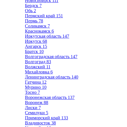
Новосибирск
111
Бердск
7
Обь
2
Пермский край
151
Пермь
78
Соликамск
7
Краснокамск
6
Иркутская область
147
Иркутск
68
Ангарск
15
Братск
10
Волгоградская область
147
Волгоград
83
Волжский
11
Михайловка
6
Ленинградская область
140
Гатчина
12
Мурино
10
Тосно
7
Воронежская область
137
Воронеж
88
Лиски
7
Семилуки
5
Приморский край
133
Владивосток
38