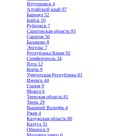
Ялуторовск
4
Алтайский край
97
Барнаул
52
Бийск
10
Рубцовск
7
Саратовская область
93
Саратов
50
Балаково
8
Энгельс
7
Республика Крым
92
Симферополь
34
Ялта
12
Керчь
9
Удмуртская Республика
83
Ижевск
44
Глазов
9
Можга
6
Тверская область
81
Тверь
29
Вышний Волочёк
4
Ржев
4
Калужская область
80
Калуга
31
Обнинск
9
Малоярославец
6