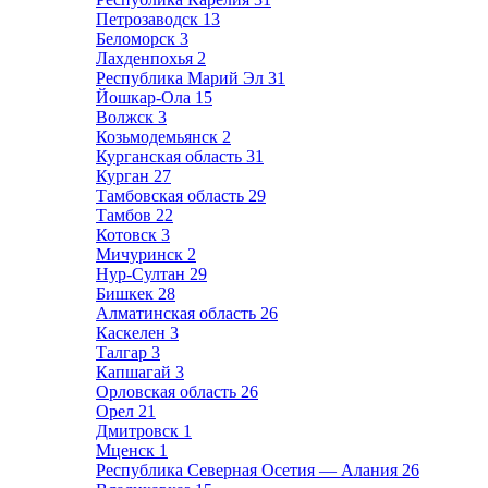
Петрозаводск
13
Беломорск
3
Лахденпохья
2
Республика Марий Эл
31
Йошкар-Ола
15
Волжск
3
Козьмодемьянск
2
Курганская область
31
Курган
27
Тамбовская область
29
Тамбов
22
Котовск
3
Мичуринск
2
Нур-Султан
29
Бишкек
28
Алматинская область
26
Каскелен
3
Талгар
3
Капшагай
3
Орловская область
26
Орел
21
Дмитровск
1
Мценск
1
Республика Северная Осетия — Алания
26