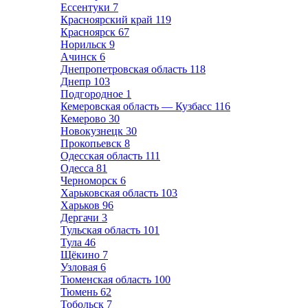
Ессентуки
7
Красноярский край
119
Красноярск
67
Норильск
9
Ачинск
6
Днепропетровская область
118
Днепр
103
Подгородное
1
Кемеровская область — Кузбасс
116
Кемерово
30
Новокузнецк
30
Прокопьевск
8
Одесская область
111
Одесса
81
Черноморск
6
Харьковская область
103
Харьков
96
Дергачи
3
Тульская область
101
Тула
46
Щёкино
7
Узловая
6
Тюменская область
100
Тюмень
62
Тобольск
7