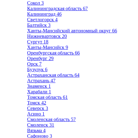
Сокол
3
Калининградская область
67
Калининград
46
Светлогорск
4
Балтийск
3
Ханты-Мансийский автономный округ
66
Нижневартовск
20
Сургут
18
Ханты-Мансийск
9
Оренбургская область
66
Оренбург
29
Орск
7
Бузулук
6
Астраханская область
64
Астрахань
47
Знаменск
1
Харабали
1
Томская область
61
Томск
42
Северск
3
Асино
1
Смоленская область
57
Смоленск
31
Вязьма
4
Сафоново
3