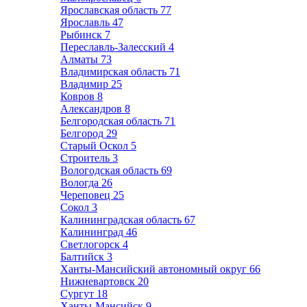
Ярославская область
77
Ярославль
47
Рыбинск
7
Переславль-Залесский
4
Алматы
73
Владимирская область
71
Владимир
25
Ковров
8
Александров
8
Белгородская область
71
Белгород
29
Старый Оскол
5
Строитель
3
Вологодская область
69
Вологда
26
Череповец
25
Сокол
3
Калининградская область
67
Калининград
46
Светлогорск
4
Балтийск
3
Ханты-Мансийский автономный округ
66
Нижневартовск
20
Сургут
18
Ханты-Мансийск
9