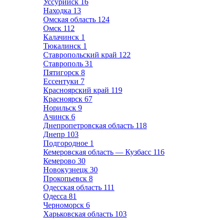
Уссурийск
16
Находка
13
Омская область
124
Омск
112
Калачинск
1
Тюкалинск
1
Ставропольский край
122
Ставрополь
31
Пятигорск
8
Ессентуки
7
Красноярский край
119
Красноярск
67
Норильск
9
Ачинск
6
Днепропетровская область
118
Днепр
103
Подгородное
1
Кемеровская область — Кузбасс
116
Кемерово
30
Новокузнецк
30
Прокопьевск
8
Одесская область
111
Одесса
81
Черноморск
6
Харьковская область
103