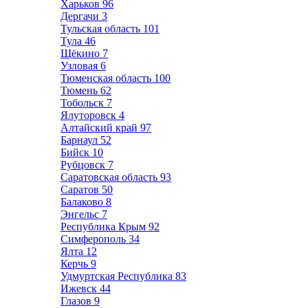
Харьков
96
Дергачи
3
Тульская область
101
Тула
46
Щёкино
7
Узловая
6
Тюменская область
100
Тюмень
62
Тобольск
7
Ялуторовск
4
Алтайский край
97
Барнаул
52
Бийск
10
Рубцовск
7
Саратовская область
93
Саратов
50
Балаково
8
Энгельс
7
Республика Крым
92
Симферополь
34
Ялта
12
Керчь
9
Удмуртская Республика
83
Ижевск
44
Глазов
9