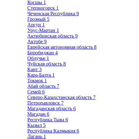
Косшы
1
Степногорск
1
Чеченская Республика
9
Грозный
5
Аргун
1
Урус-Мартан
1
Актюбинская область
9
Актобе
9
Еврейская автономная область
8
Биробиджан
4
Облучье
1
Чуйская область
8
Кант
3
Кара-Балта
1
Токмок
1
Абай область
7
Семей
6
Северо-Казахстанская область
7
Петропавловск
7
Магаданская область
6
Магадан
6
Республика Тыва
6
Кызыл
5
Республика Калмыкия
6
Лагань
1