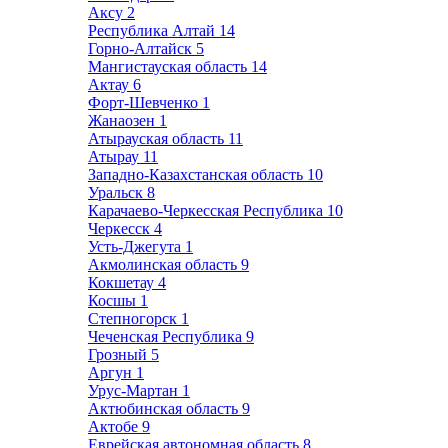
Аксу
2
Республика Алтай
14
Горно-Алтайск
5
Мангистауская область
14
Актау
6
Форт-Шевченко
1
Жанаозен
1
Атырауская область
11
Атырау
11
Западно-Казахстанская область
10
Уральск
8
Карачаево-Черкесская Республика
10
Черкесск
4
Усть-Джегута
1
Акмолинская область
9
Кокшетау
4
Косшы
1
Степногорск
1
Чеченская Республика
9
Грозный
5
Аргун
1
Урус-Мартан
1
Актюбинская область
9
Актобе
9
Еврейская автономная область
8