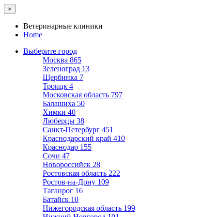
×
Ветеринарные клиники
Home
Выберите город
Москва
865
Зеленоград
13
Щербинка
7
Троицк
4
Московская область
797
Балашиха
50
Химки
40
Люберцы
38
Санкт-Петербург
451
Краснодарский край
410
Краснодар
155
Сочи
47
Новороссийск
28
Ростовская область
222
Ростов-на-Дону
109
Таганрог
16
Батайск
10
Нижегородская область
199
Нижний Новгород
101