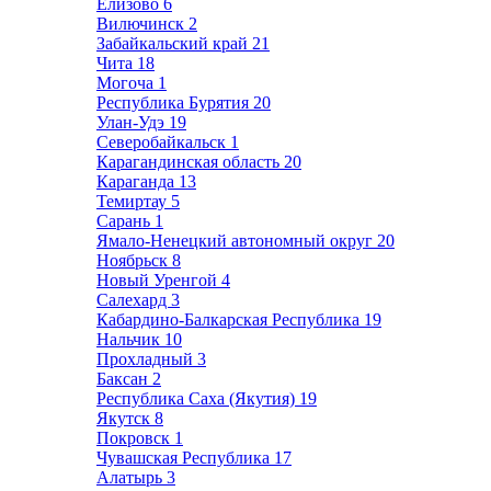
Елизово
6
Вилючинск
2
Забайкальский край
21
Чита
18
Могоча
1
Республика Бурятия
20
Улан-Удэ
19
Северобайкальск
1
Карагандинская область
20
Караганда
13
Темиртау
5
Сарань
1
Ямало-Ненецкий автономный округ
20
Ноябрьск
8
Новый Уренгой
4
Салехард
3
Кабардино-Балкарская Республика
19
Нальчик
10
Прохладный
3
Баксан
2
Республика Саха (Якутия)
19
Якутск
8
Покровск
1
Чувашская Республика
17
Алатырь
3