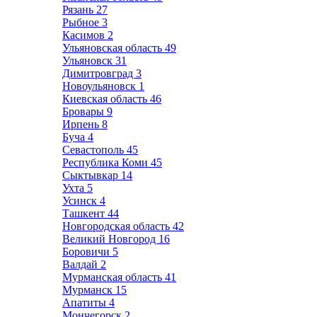
Рязань
27
Рыбное
3
Касимов
2
Ульяновская область
49
Ульяновск
31
Димитровград
3
Новоульяновск
1
Киевская область
46
Бровары
9
Ирпень
8
Буча
4
Севастополь
45
Республика Коми
45
Сыктывкар
14
Ухта
5
Усинск
4
Ташкент
44
Новгородская область
42
Великий Новгород
16
Боровичи
5
Валдай
2
Мурманская область
41
Мурманск
15
Апатиты
4
Мончегорск
2