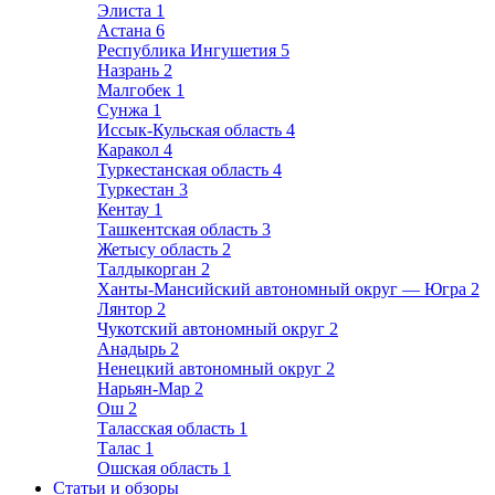
Элиста
1
Астана
6
Республика Ингушетия
5
Назрань
2
Малгобек
1
Сунжа
1
Иссык-Кульская область
4
Каракол
4
Туркестанская область
4
Туркестан
3
Кентау
1
Ташкентская область
3
Жетысу область
2
Талдыкорган
2
Ханты-Мансийский автономный округ — Югра
2
Лянтор
2
Чукотский автономный округ
2
Анадырь
2
Ненецкий автономный округ
2
Нарьян-Мар
2
Ош
2
Таласская область
1
Талас
1
Ошская область
1
Статьи и обзоры