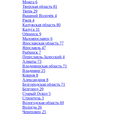
Можга
6
Тверская область
81
Тверь
29
Вышний Волочёк
4
Ржев
4
Калужская область
80
Калуга
31
Обнинск
9
Малоярославец
6
Ярославская область
77
Ярославль
47
Рыбинск
7
Переславль-Залесский
4
Алматы
73
Владимирская область
71
Владимир
25
Ковров
8
Александров
8
Белгородская область
71
Белгород
29
Старый Оскол
5
Строитель
3
Вологодская область
69
Вологда
26
Череповец
25