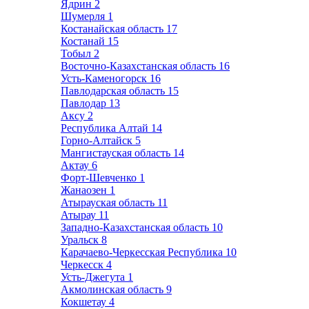
Ядрин
2
Шумерля
1
Костанайская область
17
Костанай
15
Тобыл
2
Восточно-Казахстанская область
16
Усть-Каменогорск
16
Павлодарская область
15
Павлодар
13
Аксу
2
Республика Алтай
14
Горно-Алтайск
5
Мангистауская область
14
Актау
6
Форт-Шевченко
1
Жанаозен
1
Атырауская область
11
Атырау
11
Западно-Казахстанская область
10
Уральск
8
Карачаево-Черкесская Республика
10
Черкесск
4
Усть-Джегута
1
Акмолинская область
9
Кокшетау
4