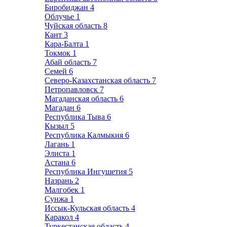
Биробиджан
4
Облучье
1
Чуйская область
8
Кант
3
Кара-Балта
1
Токмок
1
Абай область
7
Семей
6
Северо-Казахстанская область
7
Петропавловск
7
Магаданская область
6
Магадан
6
Республика Тыва
6
Кызыл
5
Республика Калмыкия
6
Лагань
1
Элиста
1
Астана
6
Республика Ингушетия
5
Назрань
2
Малгобек
1
Сунжа
1
Иссык-Кульская область
4
Каракол
4
Туркестанская область
4