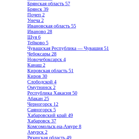
Брянская область
57
Брянск
39
Почеп
2
Унеча
2
Ивановская область
55
Иваново
28
Шуя
6
Тейково
5
Чувашская Республика — Чувашия
51
Чебоксары
28
Новочебоксарск
4
Канаш
2
Кировская область
51
Киров
30
Слободской
4
Омутнинск
2
Республика Хакасия
50
Абакан
25
Черногорск
12
Саяногорск
5
Хабаровский край
49
Хабаровск
37
Комсомольск-на-Амуре
8
Амурск
2
Рязанская область
49