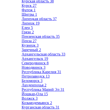
Курская область
38
Курск
27
Фатеж
1
Щигры
1
Липецкая область
37
Липецк
19
Елец
5
Грязи
2
Пензенская область
35
Пенза
27
Кузнецк
3
Заречный
2
Архангельская область
33
Архангельск
19
Северодвинск
8
Новодвинск
3
Республика Карелия
31
Петрозаводск
13
Беломорск
3
Лахденпохья
2
Республика Марий Эл
31
Йошкар-Ола
15
Волжск
3
Козьмодемьянск
2
Курганская область
31