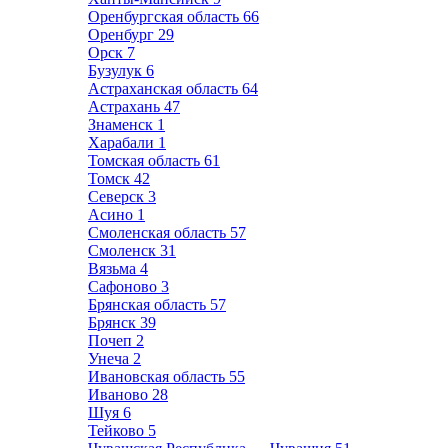
Оренбургская область
66
Оренбург
29
Орск
7
Бузулук
6
Астраханская область
64
Астрахань
47
Знаменск
1
Харабали
1
Томская область
61
Томск
42
Северск
3
Асино
1
Смоленская область
57
Смоленск
31
Вязьма
4
Сафоново
3
Брянская область
57
Брянск
39
Почеп
2
Унеча
2
Ивановская область
55
Иваново
28
Шуя
6
Тейково
5