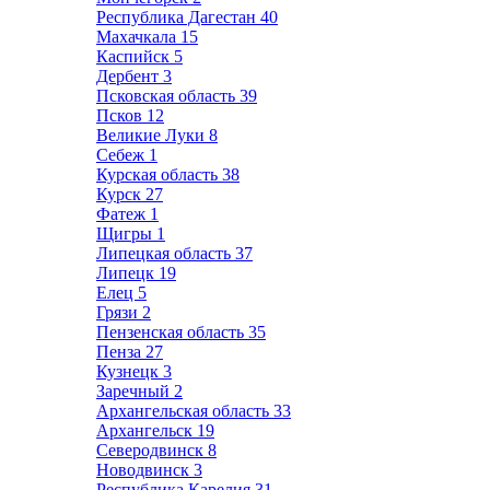
Республика Дагестан
40
Махачкала
15
Каспийск
5
Дербент
3
Псковская область
39
Псков
12
Великие Луки
8
Себеж
1
Курская область
38
Курск
27
Фатеж
1
Щигры
1
Липецкая область
37
Липецк
19
Елец
5
Грязи
2
Пензенская область
35
Пенза
27
Кузнецк
3
Заречный
2
Архангельская область
33
Архангельск
19
Северодвинск
8
Новодвинск
3
Республика Карелия
31