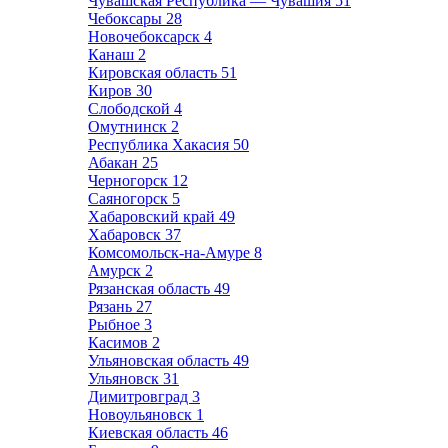
Чувашская Республика — Чувашия
51
Чебоксары
28
Новочебоксарск
4
Канаш
2
Кировская область
51
Киров
30
Слободской
4
Омутнинск
2
Республика Хакасия
50
Абакан
25
Черногорск
12
Саяногорск
5
Хабаровский край
49
Хабаровск
37
Комсомольск-на-Амуре
8
Амурск
2
Рязанская область
49
Рязань
27
Рыбное
3
Касимов
2
Ульяновская область
49
Ульяновск
31
Димитровград
3
Новоульяновск
1
Киевская область
46