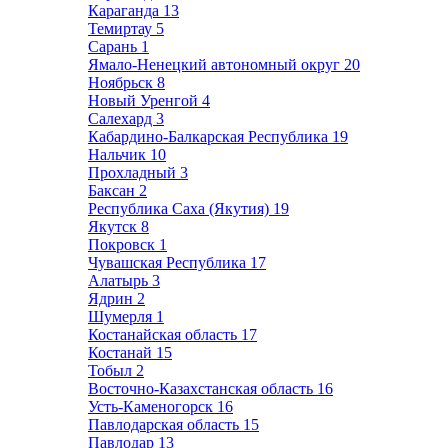
Караганда
13
Темиртау
5
Сарань
1
Ямало-Ненецкий автономный округ
20
Ноябрьск
8
Новый Уренгой
4
Салехард
3
Кабардино-Балкарская Республика
19
Нальчик
10
Прохладный
3
Баксан
2
Республика Саха (Якутия)
19
Якутск
8
Покровск
1
Чувашская Республика
17
Алатырь
3
Ядрин
2
Шумерля
1
Костанайская область
17
Костанай
15
Тобыл
2
Восточно-Казахстанская область
16
Усть-Каменогорск
16
Павлодарская область
15
Павлодар
13