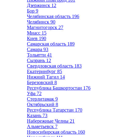
Дзержинск
12
Бор
9
Челябинская область
196
Челябинск
90
Магнитогорск
27
Миасс
15
Киев
190
Самарская область
189
Самара
93
Тольятти
41
Сызрань
12
Свердловская область
183
Екатеринбург
85
Нижний Тагил
14
Березовский
8
Республика Башкортостан
176
Уфа
72
Стерлитамак
9
Октябрьский
8
Республика Татарстан
170
Казань
73
Набережные Челны
21
Альметьевск
7
Новосибирская область
160