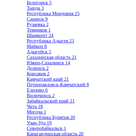
Белогорск
5
Тында
3
Республика Мордовия
25
Саранск
9
Рузаевка
2
Темников
1
Шымкент
24
Республика Адыгея
23
Майкоп
8
Адыгейск
1
Сахалинская область
21
Южно-Сахалинск
14
Долинск
2
Корсаков
2
Камчатский край
21
Петропавловск-Камчатский
8
Елизово
6
Вилючинск
2
Забайкальский край
21
Чита
18
Могоча
1
Республика Бурятия
20
Улан-Удэ
19
Северобайкальск
1
Карагандинская область
20