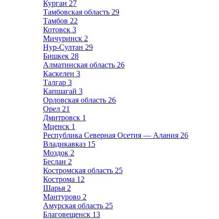
Курган
27
Тамбовская область
29
Тамбов
22
Котовск
3
Мичуринск
2
Нур-Султан
29
Бишкек
28
Алматинская область
26
Каскелен
3
Талгар
3
Капшагай
3
Орловская область
26
Орел
21
Дмитровск
1
Мценск
1
Республика Северная Осетия — Алания
26
Владикавказ
15
Моздок
2
Беслан
2
Костромская область
25
Кострома
12
Шарья
2
Мантурово
2
Амурская область
25
Благовещенск
13