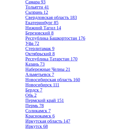
Самара
93
Тольятти
41
Сызрань
12
Свердловская область
183
Екатеринбург
85
Нижний Тагил
14
Березовский
8
Республика Башкортостан
176
Уфа
72
Стерлитамак
9
Октябрьский
8
Республика Татарстан
170
Казань
73
Набережные Челны
21
Альметьевск
7
Новосибирская область
160
Новосибирск
111
Бердск
7
Обь
2
Пермский край
151
Пермь
78
Соликамск
7
Краснокамск
6
Иркутская область
147
Иркутск
68