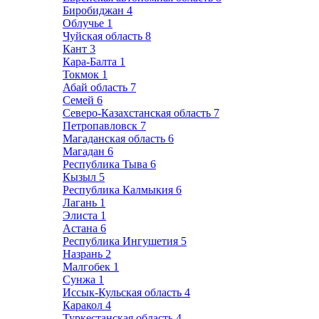
Биробиджан
4
Облучье
1
Чуйская область
8
Кант
3
Кара-Балта
1
Токмок
1
Абай область
7
Семей
6
Северо-Казахстанская область
7
Петропавловск
7
Магаданская область
6
Магадан
6
Республика Тыва
6
Кызыл
5
Республика Калмыкия
6
Лагань
1
Элиста
1
Астана
6
Республика Ингушетия
5
Назрань
2
Малгобек
1
Сунжа
1
Иссык-Кульская область
4
Каракол
4
Туркестанская область
4