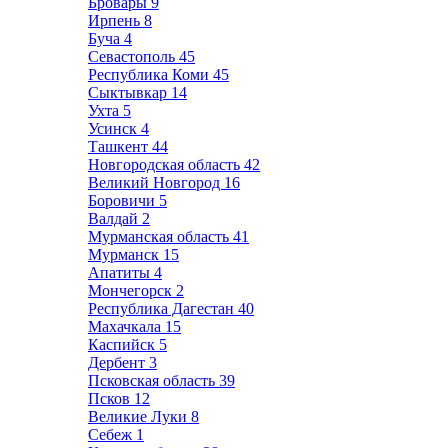
Бровары
9
Ирпень
8
Буча
4
Севастополь
45
Республика Коми
45
Сыктывкар
14
Ухта
5
Усинск
4
Ташкент
44
Новгородская область
42
Великий Новгород
16
Боровичи
5
Валдай
2
Мурманская область
41
Мурманск
15
Апатиты
4
Мончегорск
2
Республика Дагестан
40
Махачкала
15
Каспийск
5
Дербент
3
Псковская область
39
Псков
12
Великие Луки
8
Себеж
1