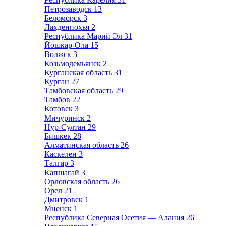
Петрозаводск
13
Беломорск
3
Лахденпохья
2
Республика Марий Эл
31
Йошкар-Ола
15
Волжск
3
Козьмодемьянск
2
Курганская область
31
Курган
27
Тамбовская область
29
Тамбов
22
Котовск
3
Мичуринск
2
Нур-Султан
29
Бишкек
28
Алматинская область
26
Каскелен
3
Талгар
3
Капшагай
3
Орловская область
26
Орел
21
Дмитровск
1
Мценск
1
Республика Северная Осетия — Алания
26