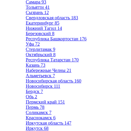
Самара
93
Тольятти
41
Сызрань
12
Свердловская область
183
Екатеринбург
85
Нижний Тагил
14
Березовский
8
Республика Башкортостан
176
Уфа
72
Стерлитамак
9
Октябрьский
8
Республика Татарстан
170
Казань
73
Набережные Челны
21
Альметьевск
7
Новосибирская область
160
Новосибирск
111
Бердск
7
Обь
2
Пермский край
151
Пермь
78
Соликамск
7
Краснокамск
6
Иркутская область
147
Иркутск
68