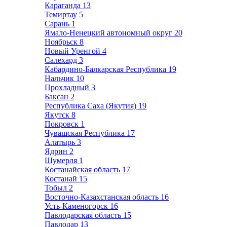
Караганда
13
Темиртау
5
Сарань
1
Ямало-Ненецкий автономный округ
20
Ноябрьск
8
Новый Уренгой
4
Салехард
3
Кабардино-Балкарская Республика
19
Нальчик
10
Прохладный
3
Баксан
2
Республика Саха (Якутия)
19
Якутск
8
Покровск
1
Чувашская Республика
17
Алатырь
3
Ядрин
2
Шумерля
1
Костанайская область
17
Костанай
15
Тобыл
2
Восточно-Казахстанская область
16
Усть-Каменогорск
16
Павлодарская область
15
Павлодар
13