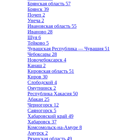
Брянская область
57
Брянск
39
Почеп
2
Унеча
2
Ивановская область
55
Иваново
28
Шуя
6
Тейково
5
Чувашская Республика — Чувашия
51
Чебоксары
28
Новочебоксарск
4
Канаш
2
Кировская область
51
Киров
30
Слободской
4
Омутнинск
2
Республика Хакасия
50
Абакан
25
Черногорск
12
Саяногорск
5
Хабаровский край
49
Хабаровск
37
Комсомольск-на-Амуре
8
Амурск
2
Рязанская область
49