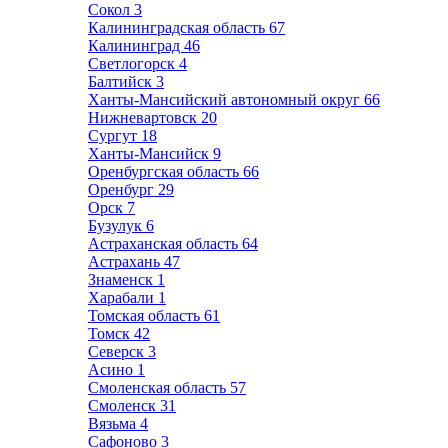
Сокол
3
Калининградская область
67
Калининград
46
Светлогорск
4
Балтийск
3
Ханты-Мансийский автономный округ
66
Нижневартовск
20
Сургут
18
Ханты-Мансийск
9
Оренбургская область
66
Оренбург
29
Орск
7
Бузулук
6
Астраханская область
64
Астрахань
47
Знаменск
1
Харабали
1
Томская область
61
Томск
42
Северск
3
Асино
1
Смоленская область
57
Смоленск
31
Вязьма
4
Сафоново
3