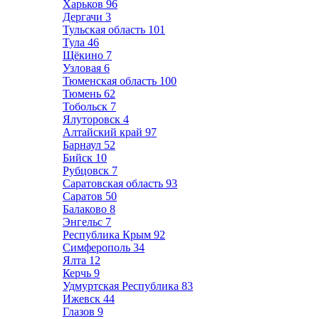
Харьков
96
Дергачи
3
Тульская область
101
Тула
46
Щёкино
7
Узловая
6
Тюменская область
100
Тюмень
62
Тобольск
7
Ялуторовск
4
Алтайский край
97
Барнаул
52
Бийск
10
Рубцовск
7
Саратовская область
93
Саратов
50
Балаково
8
Энгельс
7
Республика Крым
92
Симферополь
34
Ялта
12
Керчь
9
Удмуртская Республика
83
Ижевск
44
Глазов
9