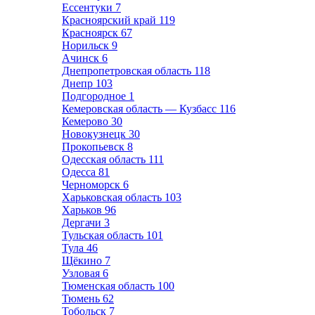
Ессентуки
7
Красноярский край
119
Красноярск
67
Норильск
9
Ачинск
6
Днепропетровская область
118
Днепр
103
Подгородное
1
Кемеровская область — Кузбасс
116
Кемерово
30
Новокузнецк
30
Прокопьевск
8
Одесская область
111
Одесса
81
Черноморск
6
Харьковская область
103
Харьков
96
Дергачи
3
Тульская область
101
Тула
46
Щёкино
7
Узловая
6
Тюменская область
100
Тюмень
62
Тобольск
7