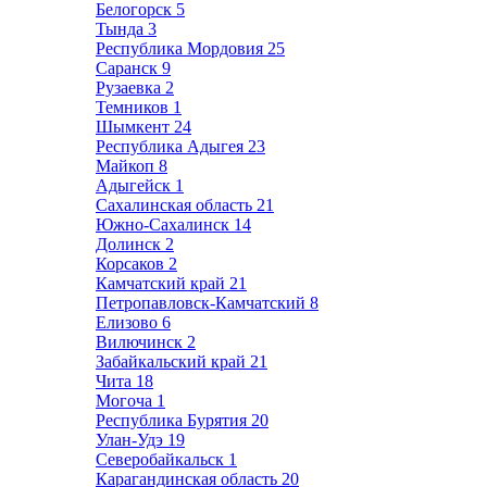
Белогорск
5
Тында
3
Республика Мордовия
25
Саранск
9
Рузаевка
2
Темников
1
Шымкент
24
Республика Адыгея
23
Майкоп
8
Адыгейск
1
Сахалинская область
21
Южно-Сахалинск
14
Долинск
2
Корсаков
2
Камчатский край
21
Петропавловск-Камчатский
8
Елизово
6
Вилючинск
2
Забайкальский край
21
Чита
18
Могоча
1
Республика Бурятия
20
Улан-Удэ
19
Северобайкальск
1
Карагандинская область
20