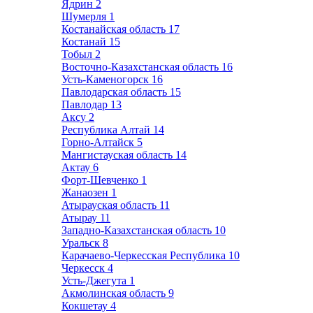
Ядрин
2
Шумерля
1
Костанайская область
17
Костанай
15
Тобыл
2
Восточно-Казахстанская область
16
Усть-Каменогорск
16
Павлодарская область
15
Павлодар
13
Аксу
2
Республика Алтай
14
Горно-Алтайск
5
Мангистауская область
14
Актау
6
Форт-Шевченко
1
Жанаозен
1
Атырауская область
11
Атырау
11
Западно-Казахстанская область
10
Уральск
8
Карачаево-Черкесская Республика
10
Черкесск
4
Усть-Джегута
1
Акмолинская область
9
Кокшетау
4