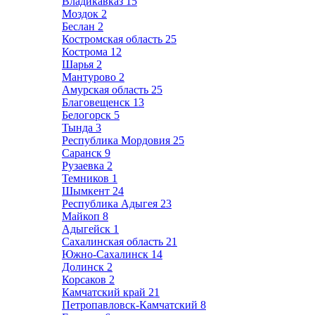
Владикавказ
15
Моздок
2
Беслан
2
Костромская область
25
Кострома
12
Шарья
2
Мантурово
2
Амурская область
25
Благовещенск
13
Белогорск
5
Тында
3
Республика Мордовия
25
Саранск
9
Рузаевка
2
Темников
1
Шымкент
24
Республика Адыгея
23
Майкоп
8
Адыгейск
1
Сахалинская область
21
Южно-Сахалинск
14
Долинск
2
Корсаков
2
Камчатский край
21
Петропавловск-Камчатский
8