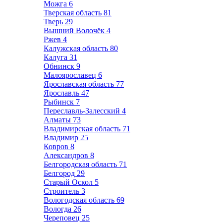
Можга
6
Тверская область
81
Тверь
29
Вышний Волочёк
4
Ржев
4
Калужская область
80
Калуга
31
Обнинск
9
Малоярославец
6
Ярославская область
77
Ярославль
47
Рыбинск
7
Переславль-Залесский
4
Алматы
73
Владимирская область
71
Владимир
25
Ковров
8
Александров
8
Белгородская область
71
Белгород
29
Старый Оскол
5
Строитель
3
Вологодская область
69
Вологда
26
Череповец
25