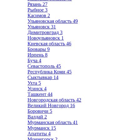
Рязань
27
Рыбное
3
Касимов
2
Ульяновская область
49
Ульяновск
31
Димитровград
3
Новоульяновск
1
Киевская область
46
Бровары
9
Ирпень
8
Буча
4
Севастополь
45
Республика Коми
45
Сыктывкар
14
Ухта
5
Усинск
4
Ташкент
44
Новгородская область
42
Великий Новгород
16
Боровичи
5
Валдай
2
Мурманская область
41
Мурманск
15
Апатиты
4
Мончегорск
2