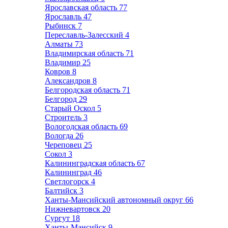
Ярославская область
77
Ярославль
47
Рыбинск
7
Переславль-Залесский
4
Алматы
73
Владимирская область
71
Владимир
25
Ковров
8
Александров
8
Белгородская область
71
Белгород
29
Старый Оскол
5
Строитель
3
Вологодская область
69
Вологда
26
Череповец
25
Сокол
3
Калининградская область
67
Калининград
46
Светлогорск
4
Балтийск
3
Ханты-Мансийский автономный округ
66
Нижневартовск
20
Сургут
18
Ханты-Мансийск
9