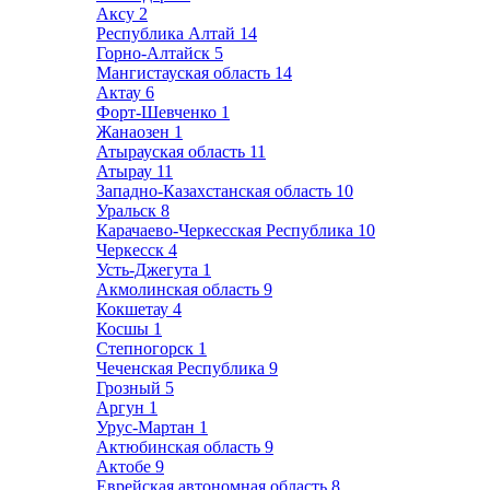
Аксу
2
Республика Алтай
14
Горно-Алтайск
5
Мангистауская область
14
Актау
6
Форт-Шевченко
1
Жанаозен
1
Атырауская область
11
Атырау
11
Западно-Казахстанская область
10
Уральск
8
Карачаево-Черкесская Республика
10
Черкесск
4
Усть-Джегута
1
Акмолинская область
9
Кокшетау
4
Косшы
1
Степногорск
1
Чеченская Республика
9
Грозный
5
Аргун
1
Урус-Мартан
1
Актюбинская область
9
Актобе
9
Еврейская автономная область
8