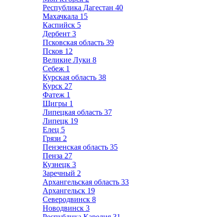
Республика Дагестан
40
Махачкала
15
Каспийск
5
Дербент
3
Псковская область
39
Псков
12
Великие Луки
8
Себеж
1
Курская область
38
Курск
27
Фатеж
1
Щигры
1
Липецкая область
37
Липецк
19
Елец
5
Грязи
2
Пензенская область
35
Пенза
27
Кузнецк
3
Заречный
2
Архангельская область
33
Архангельск
19
Северодвинск
8
Новодвинск
3
Республика Карелия
31