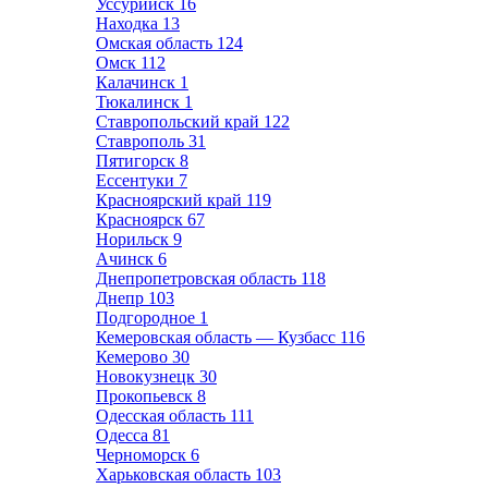
Уссурийск
16
Находка
13
Омская область
124
Омск
112
Калачинск
1
Тюкалинск
1
Ставропольский край
122
Ставрополь
31
Пятигорск
8
Ессентуки
7
Красноярский край
119
Красноярск
67
Норильск
9
Ачинск
6
Днепропетровская область
118
Днепр
103
Подгородное
1
Кемеровская область — Кузбасс
116
Кемерово
30
Новокузнецк
30
Прокопьевск
8
Одесская область
111
Одесса
81
Черноморск
6
Харьковская область
103