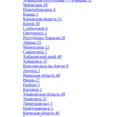
Чувашская Республика — Чувашия
51
Чебоксары
28
Новочебоксарск
4
Канаш
2
Кировская область
51
Киров
30
Слободской
4
Омутнинск
2
Республика Хакасия
50
Абакан
25
Черногорск
12
Саяногорск
5
Хабаровский край
49
Хабаровск
37
Комсомольск-на-Амуре
8
Амурск
2
Рязанская область
49
Рязань
27
Рыбное
3
Касимов
2
Ульяновская область
49
Ульяновск
31
Димитровград
3
Новоульяновск
1
Киевская область
46