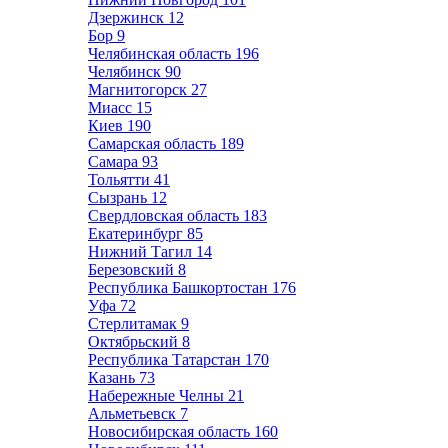
Дзержинск
12
Бор
9
Челябинская область
196
Челябинск
90
Магнитогорск
27
Миасс
15
Киев
190
Самарская область
189
Самара
93
Тольятти
41
Сызрань
12
Свердловская область
183
Екатеринбург
85
Нижний Тагил
14
Березовский
8
Республика Башкортостан
176
Уфа
72
Стерлитамак
9
Октябрьский
8
Республика Татарстан
170
Казань
73
Набережные Челны
21
Альметьевск
7
Новосибирская область
160