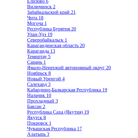
Елизово
6
Вилючинск
2
Забайкальский край
21
Чита
18
Могоча
1
Республика Бурятия
20
Улан-Удэ
19
Северобайкальск
1
Карагандинская область
20
Караганда
13
Темиртау
5
Сарань
1
Ямало-Ненецкий автономный округ
20
Ноябрьск
8
Новый Уренгой
4
Салехард
3
Кабардино-Балкарская Республика
19
Нальчик
10
Прохладный
3
Баксан
2
Республика Саха (Якутия)
19
Якутск
8
Покровск
1
Чувашская Республика
17
Алатырь
3