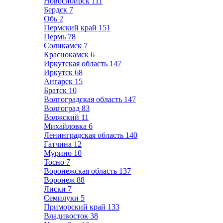
Новосибирск
111
Бердск
7
Обь
2
Пермский край
151
Пермь
78
Соликамск
7
Краснокамск
6
Иркутская область
147
Иркутск
68
Ангарск
15
Братск
10
Волгоградская область
147
Волгоград
83
Волжский
11
Михайловка
6
Ленинградская область
140
Гатчина
12
Мурино
10
Тосно
7
Воронежская область
137
Воронеж
88
Лиски
7
Семилуки
5
Приморский край
133
Владивосток
38