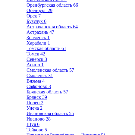
Оренбургская область
66
Оренбург
29
Орск
7
Бузулук
6
Астраханская область
64
Астрахань
47
Знаменск
1
Харабали
1
Томская область
61
Томск
42
Северск
3
Асино
1
Смоленская область
57
Смоленск
31
Вязьма
4
Сафоново
3
Брянская область
57
Брянск
39
Почеп
2
Унеча
2
Ивановская область
55
Иваново
28
Шуя
6
Тейково
5