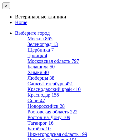
×
Ветеринарные клиники
Home
Выберите город
Москва
865
Зеленоград
13
Щербинка
7
Троицк
4
Московская область
797
Балашиха
50
Химки
40
Люберцы
38
Санкт-Петербург
451
Краснодарский край
410
Краснодар
155
Сочи
47
Новороссийск
28
Ростовская область
222
Ростов-на-Дону
109
Таганрог
16
Батайск
10
Нижегородская область
199
Нижний Новгород
101