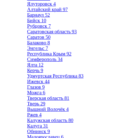
Ялуторовск
4
Алтайский край
97
Барнаул
52
Бийск
10
Рубцовск
7
Саратовская область
93
Саратов
50
Балаково
8
Энгельс
7
Республика Крым
92
Симферополь
34
Ялта
12
Керчь
9
Удмуртская Республика
83
Ижевск
44
Глазов
9
Можга
6
Тверская область
81
Тверь
29
Вышний Волочёк
4
Ржев
4
Калужская область
80
Калуга
31
Обнинск
9
Малоярославец
6