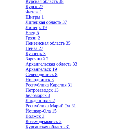
Курская область
38
Курск
27
Фатеж
1
Щигры
1
Липецкая область
37
Липецк
19
Елец
5
Грязи
2
Пензенская область
35
Пенза
27
Кузнецк
3
Заречный
2
Архангельская область
33
Архангельск
19
Северодвинск
8
Новодвинск
3
Республика Карелия
31
Петрозаводск
13
Беломорск
3
Лахденпохья
2
Республика Марий Эл
31
Йошкар-Ола
15
Волжск
3
Козьмодемьянск
2
Курганская область
31