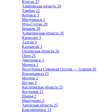
Курган
27
Тамбовская область
29
Тамбов
22
Котовск
3
Мичуринск
2
Нур-Султан
29
Бишкек
28
Алматинская область
26
Каскелен
3
Талгар
3
Капшагай
3
Орловская область
26
Орел
21
Дмитровск
1
Мценск
1
Республика Северная Осетия — Алания
26
Владикавказ
15
Моздок
2
Беслан
2
Костромская область
25
Кострома
12
Шарья
2
Мантурово
2
Амурская область
25
Благовещенск
13