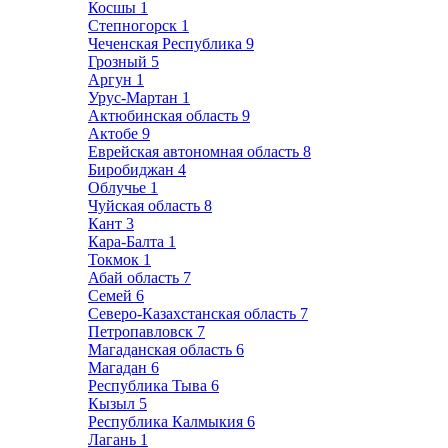
Косшы
1
Степногорск
1
Чеченская Республика
9
Грозный
5
Аргун
1
Урус-Мартан
1
Актюбинская область
9
Актобе
9
Еврейская автономная область
8
Биробиджан
4
Облучье
1
Чуйская область
8
Кант
3
Кара-Балта
1
Токмок
1
Абай область
7
Семей
6
Северо-Казахстанская область
7
Петропавловск
7
Магаданская область
6
Магадан
6
Республика Тыва
6
Кызыл
5
Республика Калмыкия
6
Лагань
1