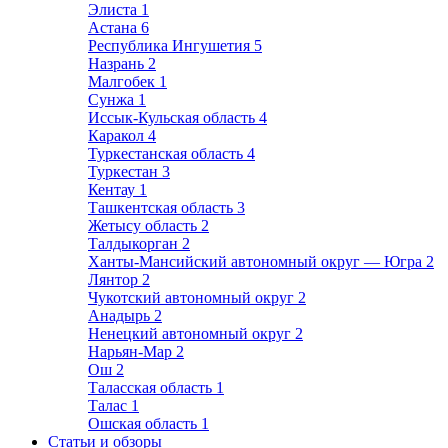
Элиста
1
Астана
6
Республика Ингушетия
5
Назрань
2
Малгобек
1
Сунжа
1
Иссык-Кульская область
4
Каракол
4
Туркестанская область
4
Туркестан
3
Кентау
1
Ташкентская область
3
Жетысу область
2
Талдыкорган
2
Ханты-Мансийский автономный округ — Югра
2
Лянтор
2
Чукотский автономный округ
2
Анадырь
2
Ненецкий автономный округ
2
Нарьян-Мар
2
Ош
2
Таласская область
1
Талас
1
Ошская область
1
Статьи и обзоры