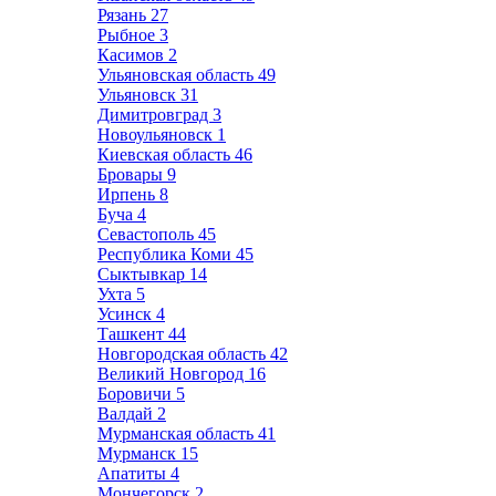
Рязань
27
Рыбное
3
Касимов
2
Ульяновская область
49
Ульяновск
31
Димитровград
3
Новоульяновск
1
Киевская область
46
Бровары
9
Ирпень
8
Буча
4
Севастополь
45
Республика Коми
45
Сыктывкар
14
Ухта
5
Усинск
4
Ташкент
44
Новгородская область
42
Великий Новгород
16
Боровичи
5
Валдай
2
Мурманская область
41
Мурманск
15
Апатиты
4
Мончегорск
2