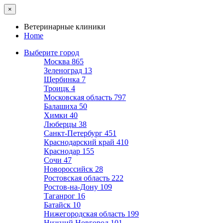
×
Ветеринарные клиники
Home
Выберите город
Москва
865
Зеленоград
13
Щербинка
7
Троицк
4
Московская область
797
Балашиха
50
Химки
40
Люберцы
38
Санкт-Петербург
451
Краснодарский край
410
Краснодар
155
Сочи
47
Новороссийск
28
Ростовская область
222
Ростов-на-Дону
109
Таганрог
16
Батайск
10
Нижегородская область
199
Нижний Новгород
101