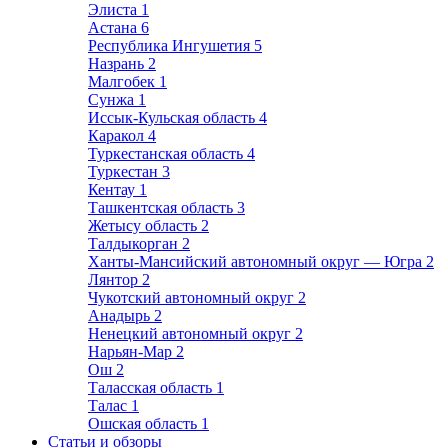
Элиста
1
Астана
6
Республика Ингушетия
5
Назрань
2
Малгобек
1
Сунжа
1
Иссык-Кульская область
4
Каракол
4
Туркестанская область
4
Туркестан
3
Кентау
1
Ташкентская область
3
Жетысу область
2
Талдыкорган
2
Ханты-Мансийский автономный округ — Югра
2
Лянтор
2
Чукотский автономный округ
2
Анадырь
2
Ненецкий автономный округ
2
Нарьян-Мар
2
Ош
2
Таласская область
1
Талас
1
Ошская область
1
Статьи и обзоры