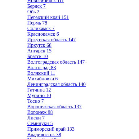
Новосибирск
111
Бердск
7
Обь
2
Пермский край
151
Пермь
78
Соликамск
7
Краснокамск
6
Иркутская область
147
Иркутск
68
Ангарск
15
Братск
10
Волгоградская область
147
Волгоград
83
Волжский
11
Михайловка
6
Ленинградская область
140
Гатчина
12
Мурино
10
Тосно
7
Воронежская область
137
Воронеж
88
Лиски
7
Семилуки
5
Приморский край
133
Владивосток
38