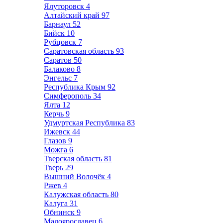
Ялуторовск
4
Алтайский край
97
Барнаул
52
Бийск
10
Рубцовск
7
Саратовская область
93
Саратов
50
Балаково
8
Энгельс
7
Республика Крым
92
Симферополь
34
Ялта
12
Керчь
9
Удмуртская Республика
83
Ижевск
44
Глазов
9
Можга
6
Тверская область
81
Тверь
29
Вышний Волочёк
4
Ржев
4
Калужская область
80
Калуга
31
Обнинск
9
Малоярославец
6