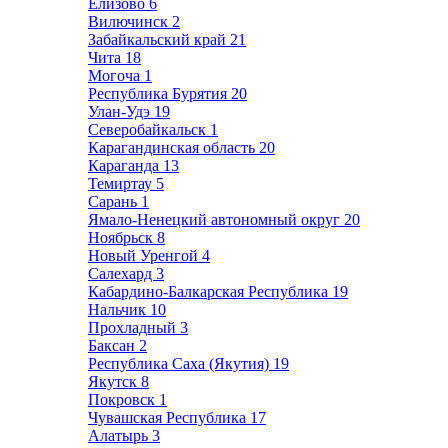
Елизово
6
Вилючинск
2
Забайкальский край
21
Чита
18
Могоча
1
Республика Бурятия
20
Улан-Удэ
19
Северобайкальск
1
Карагандинская область
20
Караганда
13
Темиртау
5
Сарань
1
Ямало-Ненецкий автономный округ
20
Ноябрьск
8
Новый Уренгой
4
Салехард
3
Кабардино-Балкарская Республика
19
Нальчик
10
Прохладный
3
Баксан
2
Республика Саха (Якутия)
19
Якутск
8
Покровск
1
Чувашская Республика
17
Алатырь
3