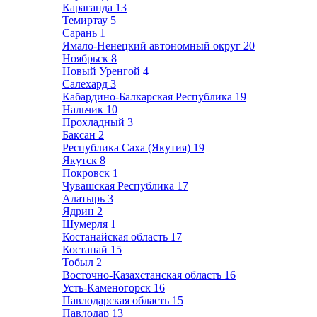
Караганда
13
Темиртау
5
Сарань
1
Ямало-Ненецкий автономный округ
20
Ноябрьск
8
Новый Уренгой
4
Салехард
3
Кабардино-Балкарская Республика
19
Нальчик
10
Прохладный
3
Баксан
2
Республика Саха (Якутия)
19
Якутск
8
Покровск
1
Чувашская Республика
17
Алатырь
3
Ядрин
2
Шумерля
1
Костанайская область
17
Костанай
15
Тобыл
2
Восточно-Казахстанская область
16
Усть-Каменогорск
16
Павлодарская область
15
Павлодар
13