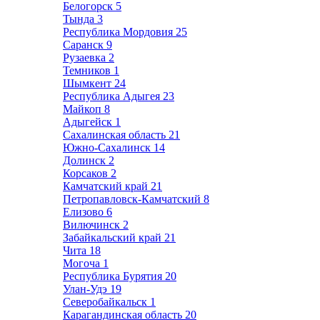
Белогорск
5
Тында
3
Республика Мордовия
25
Саранск
9
Рузаевка
2
Темников
1
Шымкент
24
Республика Адыгея
23
Майкоп
8
Адыгейск
1
Сахалинская область
21
Южно-Сахалинск
14
Долинск
2
Корсаков
2
Камчатский край
21
Петропавловск-Камчатский
8
Елизово
6
Вилючинск
2
Забайкальский край
21
Чита
18
Могоча
1
Республика Бурятия
20
Улан-Удэ
19
Северобайкальск
1
Карагандинская область
20