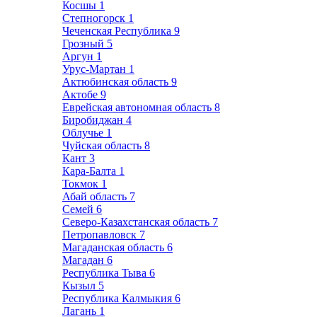
Косшы
1
Степногорск
1
Чеченская Республика
9
Грозный
5
Аргун
1
Урус-Мартан
1
Актюбинская область
9
Актобе
9
Еврейская автономная область
8
Биробиджан
4
Облучье
1
Чуйская область
8
Кант
3
Кара-Балта
1
Токмок
1
Абай область
7
Семей
6
Северо-Казахстанская область
7
Петропавловск
7
Магаданская область
6
Магадан
6
Республика Тыва
6
Кызыл
5
Республика Калмыкия
6
Лагань
1