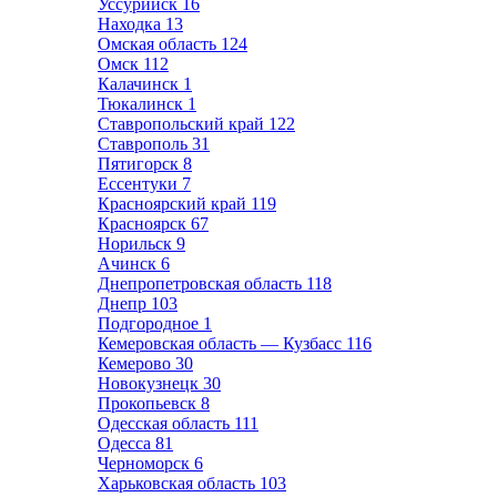
Уссурийск
16
Находка
13
Омская область
124
Омск
112
Калачинск
1
Тюкалинск
1
Ставропольский край
122
Ставрополь
31
Пятигорск
8
Ессентуки
7
Красноярский край
119
Красноярск
67
Норильск
9
Ачинск
6
Днепропетровская область
118
Днепр
103
Подгородное
1
Кемеровская область — Кузбасс
116
Кемерово
30
Новокузнецк
30
Прокопьевск
8
Одесская область
111
Одесса
81
Черноморск
6
Харьковская область
103