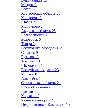
Владикавказ
15
Моздок
2
Беслан
2
Костромская область
25
Кострома
12
Шарья
2
Мантурово
2
Амурская область
25
Благовещенск
13
Белогорск
5
Тында
3
Республика Мордовия
25
Саранск
9
Рузаевка
2
Темников
1
Шымкент
24
Республика Адыгея
23
Майкоп
8
Адыгейск
1
Сахалинская область
21
Южно-Сахалинск
14
Долинск
2
Корсаков
2
Камчатский край
21
Петропавловск-Камчатский
8