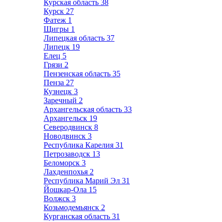
Курская область
38
Курск
27
Фатеж
1
Щигры
1
Липецкая область
37
Липецк
19
Елец
5
Грязи
2
Пензенская область
35
Пенза
27
Кузнецк
3
Заречный
2
Архангельская область
33
Архангельск
19
Северодвинск
8
Новодвинск
3
Республика Карелия
31
Петрозаводск
13
Беломорск
3
Лахденпохья
2
Республика Марий Эл
31
Йошкар-Ола
15
Волжск
3
Козьмодемьянск
2
Курганская область
31