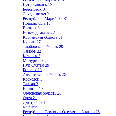
Петрозаводск
13
Беломорск
3
Лахденпохья
2
Республика Марий Эл
31
Йошкар-Ола
15
Волжск
3
Козьмодемьянск
2
Курганская область
31
Курган
27
Тамбовская область
29
Тамбов
22
Котовск
3
Мичуринск
2
Нур-Султан
29
Бишкек
28
Алматинская область
26
Каскелен
3
Талгар
3
Капшагай
3
Орловская область
26
Орел
21
Дмитровск
1
Мценск
1
Республика Северная Осетия — Алания
26