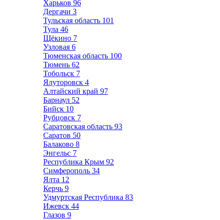
Харьков
96
Дергачи
3
Тульская область
101
Тула
46
Щёкино
7
Узловая
6
Тюменская область
100
Тюмень
62
Тобольск
7
Ялуторовск
4
Алтайский край
97
Барнаул
52
Бийск
10
Рубцовск
7
Саратовская область
93
Саратов
50
Балаково
8
Энгельс
7
Республика Крым
92
Симферополь
34
Ялта
12
Керчь
9
Удмуртская Республика
83
Ижевск
44
Глазов
9