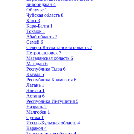
Биробиджан
4
Облучье
1
Чуйская область
8
Кант
3
Кара-Балта
1
Токмок
1
Абай область
7
Семей
6
Северо-Казахстанская область
7
Петропавловск
7
Магаданская область
6
Магадан
6
Республика Тыва
6
Кызыл
5
Республика Калмыкия
6
Лагань
1
Элиста
1
Астана
6
Республика Ингушетия
5
Назрань
2
Малгобек
1
Сунжа
1
Иссык-Кульская область
4
Каракол
4
Туркестанская область
4