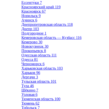
Ессентуки
7
Красноярский край
119
Красноярск
67
Норильск
9
Ачинск
6
Днепропетровская область
118
Днепр
103
Подгородное
1
Кемеровская область — Кузбасс
116
Кемерово
30
Новокузнецк
30
Прокопьевск
8
Одесская область
111
Одесса
81
Черноморск
6
Харьковская область
103
Харьков
96
Дергачи
3
Тульская область
101
Тула
46
Щёкино
7
Узловая
6
Тюменская область
100
Тюмень
62
Тобольск
7