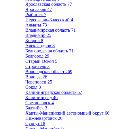
Ярославская область
77
Ярославль
47
Рыбинск
7
Переславль-Залесский
4
Алматы
73
Владимирская область
71
Владимир
25
Ковров
8
Александров
8
Белгородская область
71
Белгород
29
Старый Оскол
5
Строитель
3
Вологодская область
69
Вологда
26
Череповец
25
Сокол
3
Калининградская область
67
Калининград
46
Светлогорск
4
Балтийск
3
Ханты-Мансийский автономный округ
66
Нижневартовск
20
Сургут
18
Ханты-Мансийск
9