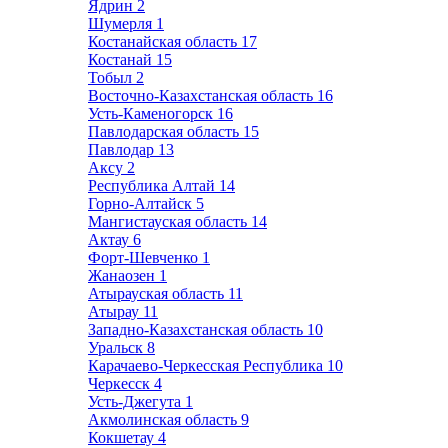
Ядрин
2
Шумерля
1
Костанайская область
17
Костанай
15
Тобыл
2
Восточно-Казахстанская область
16
Усть-Каменогорск
16
Павлодарская область
15
Павлодар
13
Аксу
2
Республика Алтай
14
Горно-Алтайск
5
Мангистауская область
14
Актау
6
Форт-Шевченко
1
Жанаозен
1
Атырауская область
11
Атырау
11
Западно-Казахстанская область
10
Уральск
8
Карачаево-Черкесская Республика
10
Черкесск
4
Усть-Джегута
1
Акмолинская область
9
Кокшетау
4