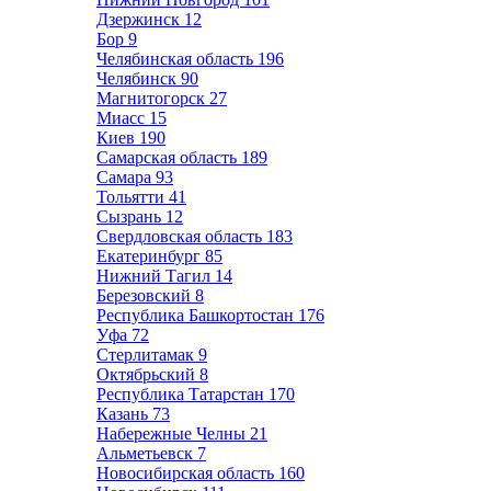
Дзержинск
12
Бор
9
Челябинская область
196
Челябинск
90
Магнитогорск
27
Миасс
15
Киев
190
Самарская область
189
Самара
93
Тольятти
41
Сызрань
12
Свердловская область
183
Екатеринбург
85
Нижний Тагил
14
Березовский
8
Республика Башкортостан
176
Уфа
72
Стерлитамак
9
Октябрьский
8
Республика Татарстан
170
Казань
73
Набережные Челны
21
Альметьевск
7
Новосибирская область
160