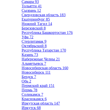
Самара
93
Тольятти
41
Сызрань
12
Свердловская область
183
Екатеринбург
85
Нижний Тагил
14
Березовский
8
Республика Башкортостан
176
Уфа
72
Стерлитамак
9
Октябрьский
8
Республика Татарстан
170
Казань
73
Набережные Челны
21
Альметьевск
7
Новосибирская область
160
Новосибирск
111
Бердск
7
Обь
2
Пермский край
151
Пермь
78
Соликамск
7
Краснокамск
6
Иркутская область
147
Иркутск
68