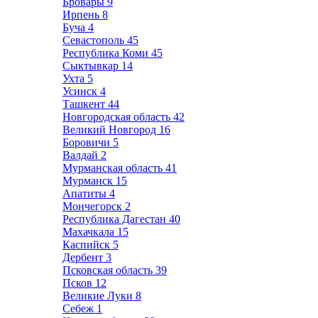
Бровары
9
Ирпень
8
Буча
4
Севастополь
45
Республика Коми
45
Сыктывкар
14
Ухта
5
Усинск
4
Ташкент
44
Новгородская область
42
Великий Новгород
16
Боровичи
5
Валдай
2
Мурманская область
41
Мурманск
15
Апатиты
4
Мончегорск
2
Республика Дагестан
40
Махачкала
15
Каспийск
5
Дербент
3
Псковская область
39
Псков
12
Великие Луки
8
Себеж
1