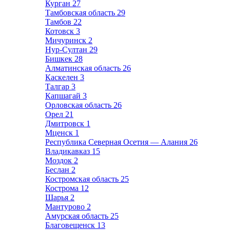
Курган
27
Тамбовская область
29
Тамбов
22
Котовск
3
Мичуринск
2
Нур-Султан
29
Бишкек
28
Алматинская область
26
Каскелен
3
Талгар
3
Капшагай
3
Орловская область
26
Орел
21
Дмитровск
1
Мценск
1
Республика Северная Осетия — Алания
26
Владикавказ
15
Моздок
2
Беслан
2
Костромская область
25
Кострома
12
Шарья
2
Мантурово
2
Амурская область
25
Благовещенск
13