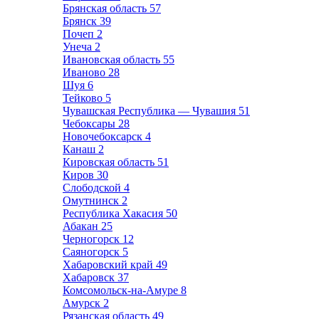
Брянская область
57
Брянск
39
Почеп
2
Унеча
2
Ивановская область
55
Иваново
28
Шуя
6
Тейково
5
Чувашская Республика — Чувашия
51
Чебоксары
28
Новочебоксарск
4
Канаш
2
Кировская область
51
Киров
30
Слободской
4
Омутнинск
2
Республика Хакасия
50
Абакан
25
Черногорск
12
Саяногорск
5
Хабаровский край
49
Хабаровск
37
Комсомольск-на-Амуре
8
Амурск
2
Рязанская область
49