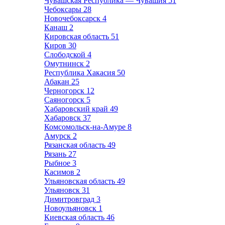
Чувашская Республика — Чувашия
51
Чебоксары
28
Новочебоксарск
4
Канаш
2
Кировская область
51
Киров
30
Слободской
4
Омутнинск
2
Республика Хакасия
50
Абакан
25
Черногорск
12
Саяногорск
5
Хабаровский край
49
Хабаровск
37
Комсомольск-на-Амуре
8
Амурск
2
Рязанская область
49
Рязань
27
Рыбное
3
Касимов
2
Ульяновская область
49
Ульяновск
31
Димитровград
3
Новоульяновск
1
Киевская область
46