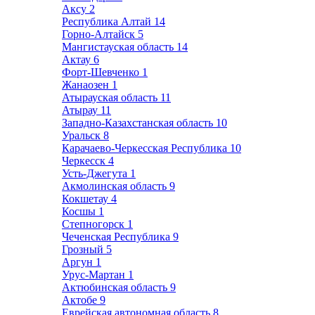
Аксу
2
Республика Алтай
14
Горно-Алтайск
5
Мангистауская область
14
Актау
6
Форт-Шевченко
1
Жанаозен
1
Атырауская область
11
Атырау
11
Западно-Казахстанская область
10
Уральск
8
Карачаево-Черкесская Республика
10
Черкесск
4
Усть-Джегута
1
Акмолинская область
9
Кокшетау
4
Косшы
1
Степногорск
1
Чеченская Республика
9
Грозный
5
Аргун
1
Урус-Мартан
1
Актюбинская область
9
Актобе
9
Еврейская автономная область
8