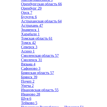
Оренбургская область
66
Оренбург
29
Орск
7
Бузулук
6
Астраханская область
64
Астрахань
47
Знаменск
1
Харабали
1
Томская область
61
Томск
42
Северск
3
Асино
1
Смоленская область
57
Смоленск
31
Вязьма
4
Сафоново
3
Брянская область
57
Брянск
39
Почеп
2
Унеча
2
Ивановская область
55
Иваново
28
Шуя
6
Тейково
5