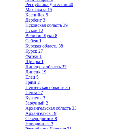
Республика Дагестан
40
Махачкала
15
Каспийск
5
Дербент
3
Псковская область
39
Псков
12
Великие Луки
8
Себеж
1
Курская область
38
Курск
27
Фатеж
1
Щигры
1
Липецкая область
37
Липецк
19
Елец
5
Грязи
2
Пензенская область
35
Пенза
27
Кузнецк
3
Заречный
2
Архангельская область
33
Архангельск
19
Северодвинск
8
Новодвинск
3
Республика Карелия
31