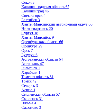
Сокол
3
Калининградская область
67
Калининград
46
Светлогорск
4
Балтийск
3
Ханты-Мансийский автономный округ
66
Нижневартовск
20
Сургут
18
Ханты-Мансийск
9
Оренбургская область
66
Оренбург
29
Орск
7
Бузулук
6
Астраханская область
64
Астрахань
47
Знаменск
1
Харабали
1
Томская область
61
Томск
42
Северск
3
Асино
1
Смоленская область
57
Смоленск
31
Вязьма
4
Сафоново
3