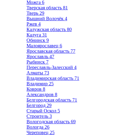
Можга
6
Тверская область
81
Тверь
29
Вышний Волочёк
4
Ржев
4
Калужская область
80
Калуга
31
Обнинск
9
Малоярославец
6
Ярославская область
77
Ярославль
47
Рыбинск
7
Переславль-Залесский
4
Алматы
73
Владимирская область
71
Владимир
25
Ковров
8
Александров
8
Белгородская область
71
Белгород
29
Старый Оскол
5
Строитель
3
Вологодская область
69
Вологда
26
Череповец
25