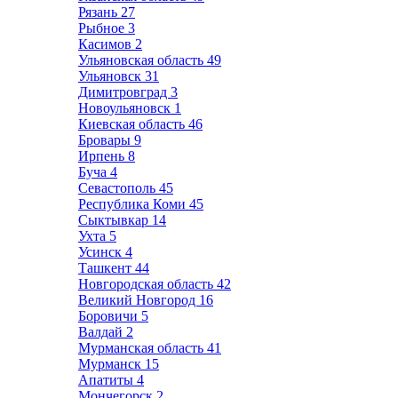
Рязань
27
Рыбное
3
Касимов
2
Ульяновская область
49
Ульяновск
31
Димитровград
3
Новоульяновск
1
Киевская область
46
Бровары
9
Ирпень
8
Буча
4
Севастополь
45
Республика Коми
45
Сыктывкар
14
Ухта
5
Усинск
4
Ташкент
44
Новгородская область
42
Великий Новгород
16
Боровичи
5
Валдай
2
Мурманская область
41
Мурманск
15
Апатиты
4
Мончегорск
2