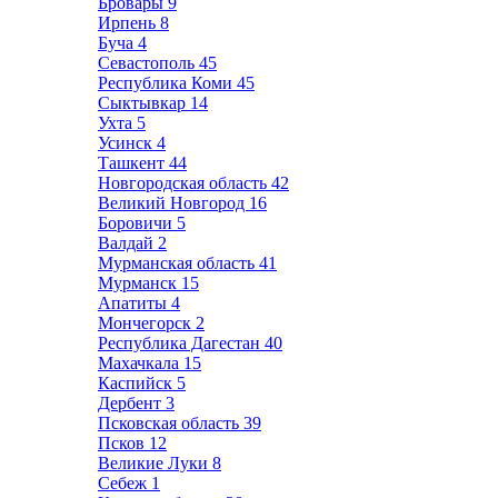
Бровары
9
Ирпень
8
Буча
4
Севастополь
45
Республика Коми
45
Сыктывкар
14
Ухта
5
Усинск
4
Ташкент
44
Новгородская область
42
Великий Новгород
16
Боровичи
5
Валдай
2
Мурманская область
41
Мурманск
15
Апатиты
4
Мончегорск
2
Республика Дагестан
40
Махачкала
15
Каспийск
5
Дербент
3
Псковская область
39
Псков
12
Великие Луки
8
Себеж
1