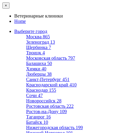
×
Ветеринарные клиники
Home
Выберите город
Москва
865
Зеленоград
13
Щербинка
7
Троицк
4
Московская область
797
Балашиха
50
Химки
40
Люберцы
38
Санкт-Петербург
451
Краснодарский край
410
Краснодар
155
Сочи
47
Новороссийск
28
Ростовская область
222
Ростов-на-Дону
109
Таганрог
16
Батайск
10
Нижегородская область
199
Нижний Новгород
101