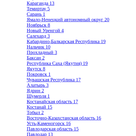
Караганда
13
Темиртау
5
Сарань
1
Ямало-Ненецкий автономный округ
20
Ноябрьск
8
Новый Уренгой
4
Салехард
3
Кабардино-Балкарская Республика
19
Нальчик
10
Прохладный
3
Баксан
2
Республика Саха (Якутия)
19
Якутск
8
Покровск
1
Чувашская Республика
17
Алатырь
3
Ядрин
2
Шумерля
1
Костанайская область
17
Костанай
15
Тобыл
2
Восточно-Казахстанская область
16
Усть-Каменогорск
16
Павлодарская область
15
Павлодар
13