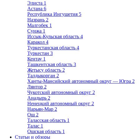
Элиста
1
Астана
6
Республика Ингушетия
5
Назрань
2
Малгобек
1
Сунжа
1
Иссык-Кульская область
4
Каракол
4
Туркестанская область
4
Туркестан
3
Кентау
1
Ташкентская область
3
Жетысу область
2
Талдыкорган
2
Ханты-Мансийский автономный округ — Югра
2
Лянтор
2
Чукотский автономный округ
2
Анадырь
2
Ненецкий автономный округ
2
Нарьян-Мар
2
Ош
2
Таласская область
1
Талас
1
Ошская область
1
Статьи и обзоры