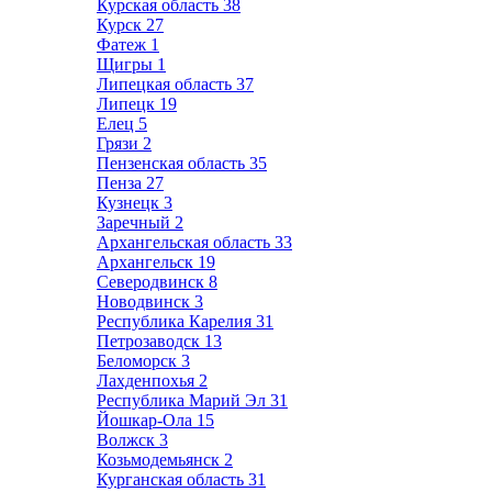
Курская область
38
Курск
27
Фатеж
1
Щигры
1
Липецкая область
37
Липецк
19
Елец
5
Грязи
2
Пензенская область
35
Пенза
27
Кузнецк
3
Заречный
2
Архангельская область
33
Архангельск
19
Северодвинск
8
Новодвинск
3
Республика Карелия
31
Петрозаводск
13
Беломорск
3
Лахденпохья
2
Республика Марий Эл
31
Йошкар-Ола
15
Волжск
3
Козьмодемьянск
2
Курганская область
31