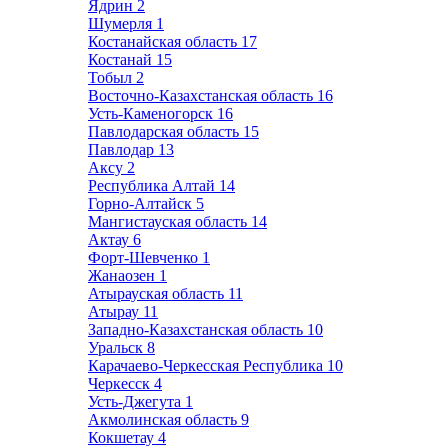
Ядрин
2
Шумерля
1
Костанайская область
17
Костанай
15
Тобыл
2
Восточно-Казахстанская область
16
Усть-Каменогорск
16
Павлодарская область
15
Павлодар
13
Аксу
2
Республика Алтай
14
Горно-Алтайск
5
Мангистауская область
14
Актау
6
Форт-Шевченко
1
Жанаозен
1
Атырауская область
11
Атырау
11
Западно-Казахстанская область
10
Уральск
8
Карачаево-Черкесская Республика
10
Черкесск
4
Усть-Джегута
1
Акмолинская область
9
Кокшетау
4