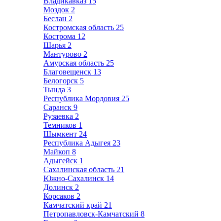
Владикавказ
15
Моздок
2
Беслан
2
Костромская область
25
Кострома
12
Шарья
2
Мантурово
2
Амурская область
25
Благовещенск
13
Белогорск
5
Тында
3
Республика Мордовия
25
Саранск
9
Рузаевка
2
Темников
1
Шымкент
24
Республика Адыгея
23
Майкоп
8
Адыгейск
1
Сахалинская область
21
Южно-Сахалинск
14
Долинск
2
Корсаков
2
Камчатский край
21
Петропавловск-Камчатский
8