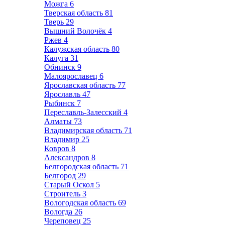
Можга
6
Тверская область
81
Тверь
29
Вышний Волочёк
4
Ржев
4
Калужская область
80
Калуга
31
Обнинск
9
Малоярославец
6
Ярославская область
77
Ярославль
47
Рыбинск
7
Переславль-Залесский
4
Алматы
73
Владимирская область
71
Владимир
25
Ковров
8
Александров
8
Белгородская область
71
Белгород
29
Старый Оскол
5
Строитель
3
Вологодская область
69
Вологда
26
Череповец
25