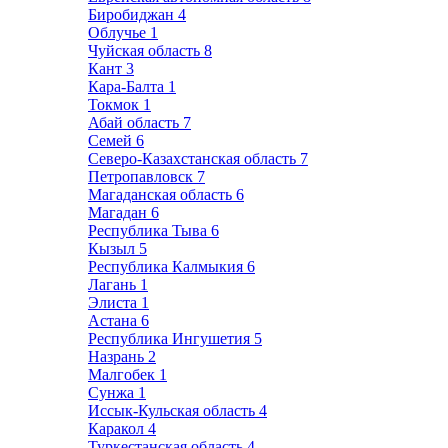
Биробиджан
4
Облучье
1
Чуйская область
8
Кант
3
Кара-Балта
1
Токмок
1
Абай область
7
Семей
6
Северо-Казахстанская область
7
Петропавловск
7
Магаданская область
6
Магадан
6
Республика Тыва
6
Кызыл
5
Республика Калмыкия
6
Лагань
1
Элиста
1
Астана
6
Республика Ингушетия
5
Назрань
2
Малгобек
1
Сунжа
1
Иссык-Кульская область
4
Каракол
4
Туркестанская область
4