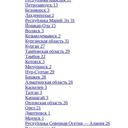
Петрозаводск
13
Беломорск
3
Лахденпохья
2
Республика Марий Эл
31
Йошкар-Ола
15
Волжск
3
Козьмодемьянск
2
Курганская область
31
Курган
27
Тамбовская область
29
Тамбов
22
Котовск
3
Мичуринск
2
Нур-Султан
29
Бишкек
28
Алматинская область
26
Каскелен
3
Талгар
3
Капшагай
3
Орловская область
26
Орел
21
Дмитровск
1
Мценск
1
Республика Северная Осетия — Алания
26