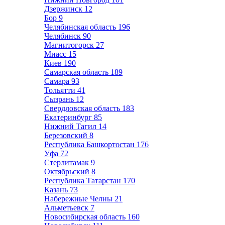
Дзержинск
12
Бор
9
Челябинская область
196
Челябинск
90
Магнитогорск
27
Миасс
15
Киев
190
Самарская область
189
Самара
93
Тольятти
41
Сызрань
12
Свердловская область
183
Екатеринбург
85
Нижний Тагил
14
Березовский
8
Республика Башкортостан
176
Уфа
72
Стерлитамак
9
Октябрьский
8
Республика Татарстан
170
Казань
73
Набережные Челны
21
Альметьевск
7
Новосибирская область
160