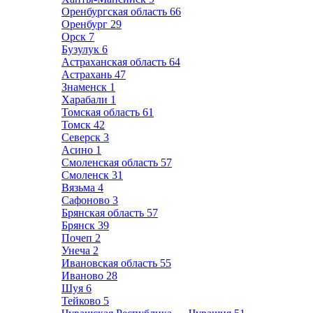
Оренбургская область
66
Оренбург
29
Орск
7
Бузулук
6
Астраханская область
64
Астрахань
47
Знаменск
1
Харабали
1
Томская область
61
Томск
42
Северск
3
Асино
1
Смоленская область
57
Смоленск
31
Вязьма
4
Сафоново
3
Брянская область
57
Брянск
39
Почеп
2
Унеча
2
Ивановская область
55
Иваново
28
Шуя
6
Тейково
5