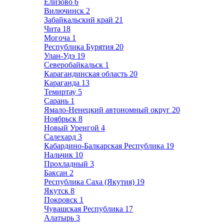
Елизово
6
Вилючинск
2
Забайкальский край
21
Чита
18
Могоча
1
Республика Бурятия
20
Улан-Удэ
19
Северобайкальск
1
Карагандинская область
20
Караганда
13
Темиртау
5
Сарань
1
Ямало-Ненецкий автономный округ
20
Ноябрьск
8
Новый Уренгой
4
Салехард
3
Кабардино-Балкарская Республика
19
Нальчик
10
Прохладный
3
Баксан
2
Республика Саха (Якутия)
19
Якутск
8
Покровск
1
Чувашская Республика
17
Алатырь
3