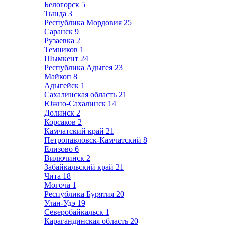
Белогорск
5
Тында
3
Республика Мордовия
25
Саранск
9
Рузаевка
2
Темников
1
Шымкент
24
Республика Адыгея
23
Майкоп
8
Адыгейск
1
Сахалинская область
21
Южно-Сахалинск
14
Долинск
2
Корсаков
2
Камчатский край
21
Петропавловск-Камчатский
8
Елизово
6
Вилючинск
2
Забайкальский край
21
Чита
18
Могоча
1
Республика Бурятия
20
Улан-Удэ
19
Северобайкальск
1
Карагандинская область
20