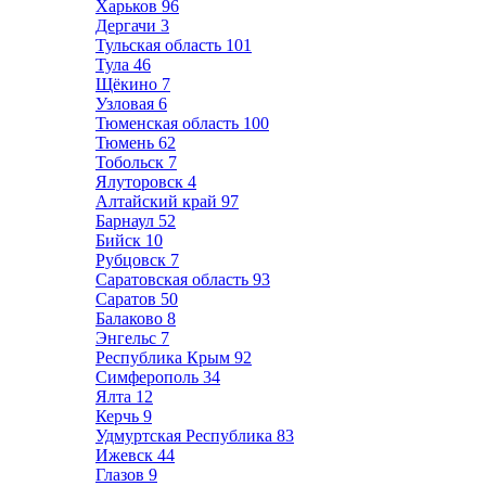
Харьков
96
Дергачи
3
Тульская область
101
Тула
46
Щёкино
7
Узловая
6
Тюменская область
100
Тюмень
62
Тобольск
7
Ялуторовск
4
Алтайский край
97
Барнаул
52
Бийск
10
Рубцовск
7
Саратовская область
93
Саратов
50
Балаково
8
Энгельс
7
Республика Крым
92
Симферополь
34
Ялта
12
Керчь
9
Удмуртская Республика
83
Ижевск
44
Глазов
9