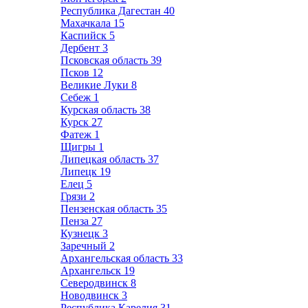
Республика Дагестан
40
Махачкала
15
Каспийск
5
Дербент
3
Псковская область
39
Псков
12
Великие Луки
8
Себеж
1
Курская область
38
Курск
27
Фатеж
1
Щигры
1
Липецкая область
37
Липецк
19
Елец
5
Грязи
2
Пензенская область
35
Пенза
27
Кузнецк
3
Заречный
2
Архангельская область
33
Архангельск
19
Северодвинск
8
Новодвинск
3
Республика Карелия
31