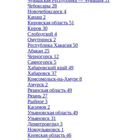
Чувашская Республика — Чувашия
51
Чебоксары
28
Новочебоксарск
4
Канаш
2
Кировская область
51
Киров
30
Слободской
4
Омутнинск
2
Республика Хакасия
50
Абакан
25
Черногорск
12
Саяногорск
5
Хабаровский край
49
Хабаровск
37
Комсомольск-на-Амуре
8
Амурск
2
Рязанская область
49
Рязань
27
Рыбное
3
Касимов
2
Ульяновская область
49
Ульяновск
31
Димитровград
3
Новоульяновск
1
Киевская область
46