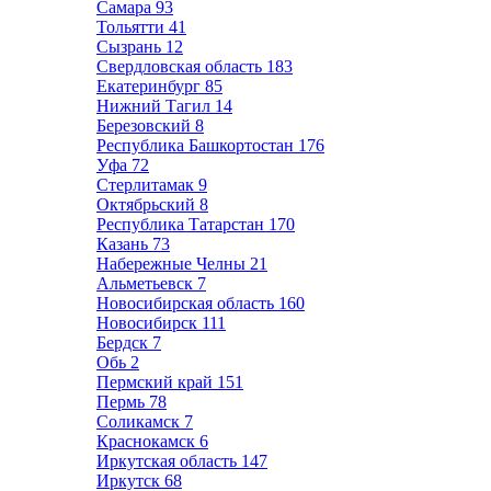
Самара
93
Тольятти
41
Сызрань
12
Свердловская область
183
Екатеринбург
85
Нижний Тагил
14
Березовский
8
Республика Башкортостан
176
Уфа
72
Стерлитамак
9
Октябрьский
8
Республика Татарстан
170
Казань
73
Набережные Челны
21
Альметьевск
7
Новосибирская область
160
Новосибирск
111
Бердск
7
Обь
2
Пермский край
151
Пермь
78
Соликамск
7
Краснокамск
6
Иркутская область
147
Иркутск
68