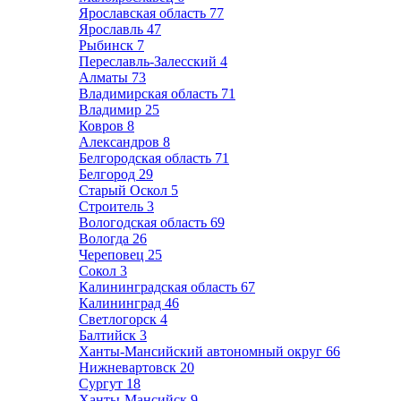
Ярославская область
77
Ярославль
47
Рыбинск
7
Переславль-Залесский
4
Алматы
73
Владимирская область
71
Владимир
25
Ковров
8
Александров
8
Белгородская область
71
Белгород
29
Старый Оскол
5
Строитель
3
Вологодская область
69
Вологда
26
Череповец
25
Сокол
3
Калининградская область
67
Калининград
46
Светлогорск
4
Балтийск
3
Ханты-Мансийский автономный округ
66
Нижневартовск
20
Сургут
18
Ханты-Мансийск
9