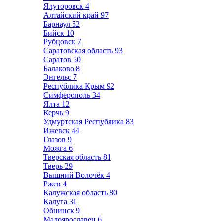
Ялуторовск
4
Алтайский край
97
Барнаул
52
Бийск
10
Рубцовск
7
Саратовская область
93
Саратов
50
Балаково
8
Энгельс
7
Республика Крым
92
Симферополь
34
Ялта
12
Керчь
9
Удмуртская Республика
83
Ижевск
44
Глазов
9
Можга
6
Тверская область
81
Тверь
29
Вышний Волочёк
4
Ржев
4
Калужская область
80
Калуга
31
Обнинск
9
Малоярославец
6