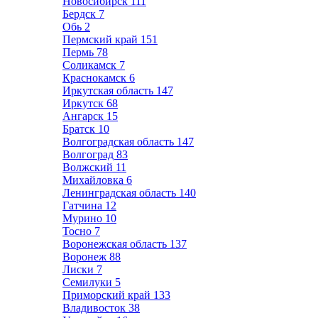
Новосибирск
111
Бердск
7
Обь
2
Пермский край
151
Пермь
78
Соликамск
7
Краснокамск
6
Иркутская область
147
Иркутск
68
Ангарск
15
Братск
10
Волгоградская область
147
Волгоград
83
Волжский
11
Михайловка
6
Ленинградская область
140
Гатчина
12
Мурино
10
Тосно
7
Воронежская область
137
Воронеж
88
Лиски
7
Семилуки
5
Приморский край
133
Владивосток
38