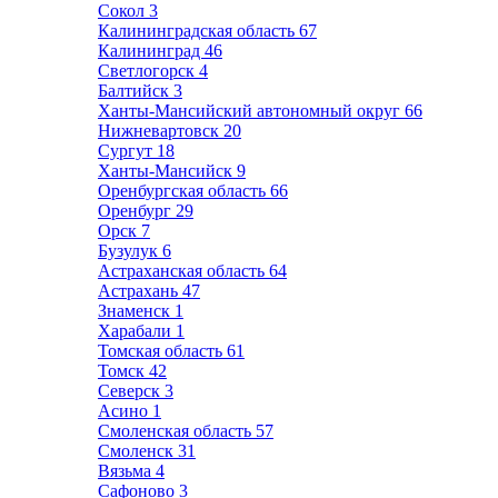
Сокол
3
Калининградская область
67
Калининград
46
Светлогорск
4
Балтийск
3
Ханты-Мансийский автономный округ
66
Нижневартовск
20
Сургут
18
Ханты-Мансийск
9
Оренбургская область
66
Оренбург
29
Орск
7
Бузулук
6
Астраханская область
64
Астрахань
47
Знаменск
1
Харабали
1
Томская область
61
Томск
42
Северск
3
Асино
1
Смоленская область
57
Смоленск
31
Вязьма
4
Сафоново
3