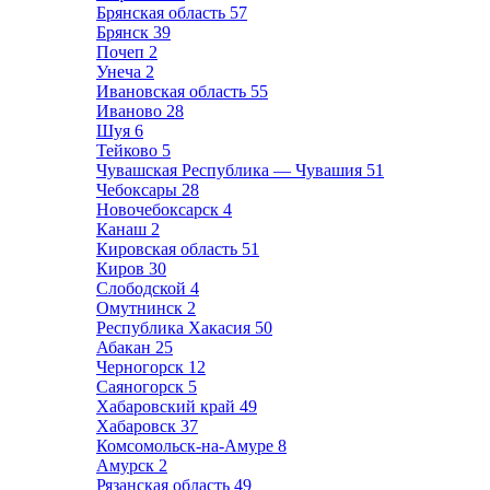
Брянская область
57
Брянск
39
Почеп
2
Унеча
2
Ивановская область
55
Иваново
28
Шуя
6
Тейково
5
Чувашская Республика — Чувашия
51
Чебоксары
28
Новочебоксарск
4
Канаш
2
Кировская область
51
Киров
30
Слободской
4
Омутнинск
2
Республика Хакасия
50
Абакан
25
Черногорск
12
Саяногорск
5
Хабаровский край
49
Хабаровск
37
Комсомольск-на-Амуре
8
Амурск
2
Рязанская область
49