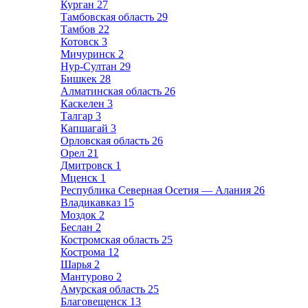
Курган
27
Тамбовская область
29
Тамбов
22
Котовск
3
Мичуринск
2
Нур-Султан
29
Бишкек
28
Алматинская область
26
Каскелен
3
Талгар
3
Капшагай
3
Орловская область
26
Орел
21
Дмитровск
1
Мценск
1
Республика Северная Осетия — Алания
26
Владикавказ
15
Моздок
2
Беслан
2
Костромская область
25
Кострома
12
Шарья
2
Мантурово
2
Амурская область
25
Благовещенск
13