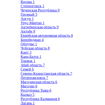
Косшы
1
Степногорск
1
Чеченская Республика
9
Грозный
5
Аргун
1
Урус-Мартан
1
Актюбинская область
9
Актобе
9
Еврейская автономная область
8
Биробиджан
4
Облучье
1
Чуйская область
8
Кант
3
Кара-Балта
1
Токмок
1
Абай область
7
Семей
6
Северо-Казахстанская область
7
Петропавловск
7
Магаданская область
6
Магадан
6
Республика Тыва
6
Кызыл
5
Республика Калмыкия
6
Лагань
1