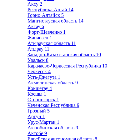
Аксу
2
Республика Алтай
14
Горно-Алтайск
5
Мангистауская область
14
Актау
6
Форт-Шевченко
1
Жанаозен
1
Атырауская область
11
Атырау
11
Западно-Казахстанская область
10
Уральск
8
Карачаево-Черкесская Республика
10
Черкесск
4
Усть-Джегута
1
Акмолинская область
9
Кокшетау
4
Косшы
1
Степногорск
1
Чеченская Республика
9
Грозный
5
Аргун
1
Урус-Мартан
1
Актюбинская область
9
Актобе
9
Еврейская автономная область
8