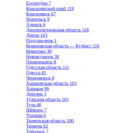
Ессентуки
7
Красноярский край
119
Красноярск
67
Норильск
9
Ачинск
6
Днепропетровская область
118
Днепр
103
Подгородное
1
Кемеровская область — Кузбасс
116
Кемерово
30
Новокузнецк
30
Прокопьевск
8
Одесская область
111
Одесса
81
Черноморск
6
Харьковская область
103
Харьков
96
Дергачи
3
Тульская область
101
Тула
46
Щёкино
7
Узловая
6
Тюменская область
100
Тюмень
62
Тобольск
7