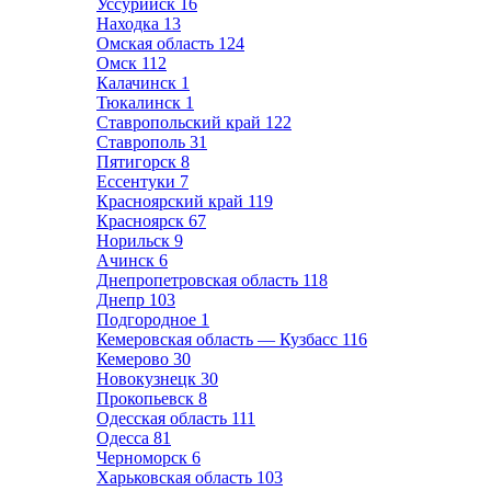
Уссурийск
16
Находка
13
Омская область
124
Омск
112
Калачинск
1
Тюкалинск
1
Ставропольский край
122
Ставрополь
31
Пятигорск
8
Ессентуки
7
Красноярский край
119
Красноярск
67
Норильск
9
Ачинск
6
Днепропетровская область
118
Днепр
103
Подгородное
1
Кемеровская область — Кузбасс
116
Кемерово
30
Новокузнецк
30
Прокопьевск
8
Одесская область
111
Одесса
81
Черноморск
6
Харьковская область
103