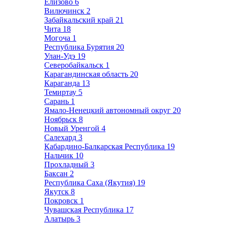
Елизово
6
Вилючинск
2
Забайкальский край
21
Чита
18
Могоча
1
Республика Бурятия
20
Улан-Удэ
19
Северобайкальск
1
Карагандинская область
20
Караганда
13
Темиртау
5
Сарань
1
Ямало-Ненецкий автономный округ
20
Ноябрьск
8
Новый Уренгой
4
Салехард
3
Кабардино-Балкарская Республика
19
Нальчик
10
Прохладный
3
Баксан
2
Республика Саха (Якутия)
19
Якутск
8
Покровск
1
Чувашская Республика
17
Алатырь
3