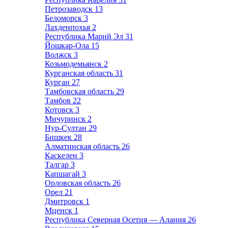
Петрозаводск
13
Беломорск
3
Лахденпохья
2
Республика Марий Эл
31
Йошкар-Ола
15
Волжск
3
Козьмодемьянск
2
Курганская область
31
Курган
27
Тамбовская область
29
Тамбов
22
Котовск
3
Мичуринск
2
Нур-Султан
29
Бишкек
28
Алматинская область
26
Каскелен
3
Талгар
3
Капшагай
3
Орловская область
26
Орел
21
Дмитровск
1
Мценск
1
Республика Северная Осетия — Алания
26