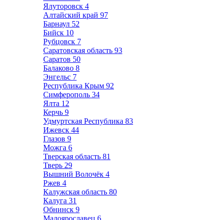
Ялуторовск
4
Алтайский край
97
Барнаул
52
Бийск
10
Рубцовск
7
Саратовская область
93
Саратов
50
Балаково
8
Энгельс
7
Республика Крым
92
Симферополь
34
Ялта
12
Керчь
9
Удмуртская Республика
83
Ижевск
44
Глазов
9
Можга
6
Тверская область
81
Тверь
29
Вышний Волочёк
4
Ржев
4
Калужская область
80
Калуга
31
Обнинск
9
Малоярославец
6