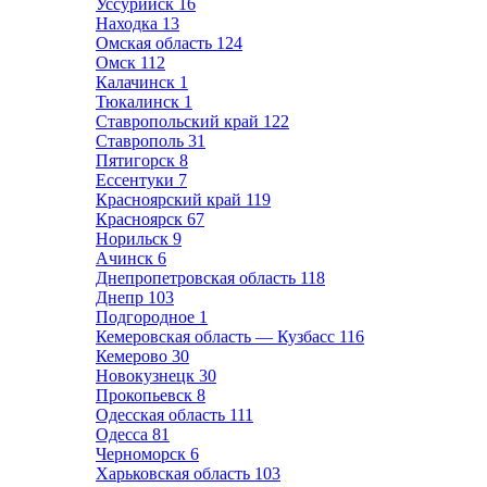
Уссурийск
16
Находка
13
Омская область
124
Омск
112
Калачинск
1
Тюкалинск
1
Ставропольский край
122
Ставрополь
31
Пятигорск
8
Ессентуки
7
Красноярский край
119
Красноярск
67
Норильск
9
Ачинск
6
Днепропетровская область
118
Днепр
103
Подгородное
1
Кемеровская область — Кузбасс
116
Кемерово
30
Новокузнецк
30
Прокопьевск
8
Одесская область
111
Одесса
81
Черноморск
6
Харьковская область
103