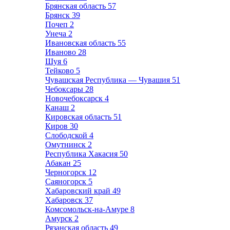
Брянская область
57
Брянск
39
Почеп
2
Унеча
2
Ивановская область
55
Иваново
28
Шуя
6
Тейково
5
Чувашская Республика — Чувашия
51
Чебоксары
28
Новочебоксарск
4
Канаш
2
Кировская область
51
Киров
30
Слободской
4
Омутнинск
2
Республика Хакасия
50
Абакан
25
Черногорск
12
Саяногорск
5
Хабаровский край
49
Хабаровск
37
Комсомольск-на-Амуре
8
Амурск
2
Рязанская область
49