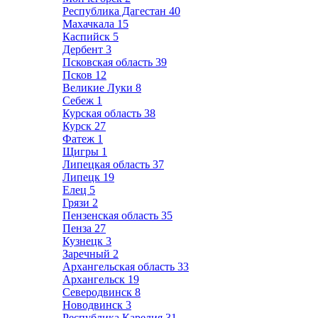
Республика Дагестан
40
Махачкала
15
Каспийск
5
Дербент
3
Псковская область
39
Псков
12
Великие Луки
8
Себеж
1
Курская область
38
Курск
27
Фатеж
1
Щигры
1
Липецкая область
37
Липецк
19
Елец
5
Грязи
2
Пензенская область
35
Пенза
27
Кузнецк
3
Заречный
2
Архангельская область
33
Архангельск
19
Северодвинск
8
Новодвинск
3
Республика Карелия
31