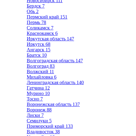
Новосибирск
111
Бердск
7
Обь
2
Пермский край
151
Пермь
78
Соликамск
7
Краснокамск
6
Иркутская область
147
Иркутск
68
Ангарск
15
Братск
10
Волгоградская область
147
Волгоград
83
Волжский
11
Михайловка
6
Ленинградская область
140
Гатчина
12
Мурино
10
Тосно
7
Воронежская область
137
Воронеж
88
Лиски
7
Семилуки
5
Приморский край
133
Владивосток
38