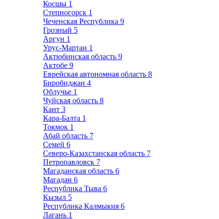
Косшы
1
Степногорск
1
Чеченская Республика
9
Грозный
5
Аргун
1
Урус-Мартан
1
Актюбинская область
9
Актобе
9
Еврейская автономная область
8
Биробиджан
4
Облучье
1
Чуйская область
8
Кант
3
Кара-Балта
1
Токмок
1
Абай область
7
Семей
6
Северо-Казахстанская область
7
Петропавловск
7
Магаданская область
6
Магадан
6
Республика Тыва
6
Кызыл
5
Республика Калмыкия
6
Лагань
1