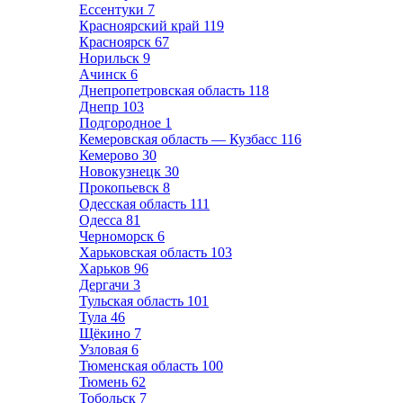
Ессентуки
7
Красноярский край
119
Красноярск
67
Норильск
9
Ачинск
6
Днепропетровская область
118
Днепр
103
Подгородное
1
Кемеровская область — Кузбасс
116
Кемерово
30
Новокузнецк
30
Прокопьевск
8
Одесская область
111
Одесса
81
Черноморск
6
Харьковская область
103
Харьков
96
Дергачи
3
Тульская область
101
Тула
46
Щёкино
7
Узловая
6
Тюменская область
100
Тюмень
62
Тобольск
7