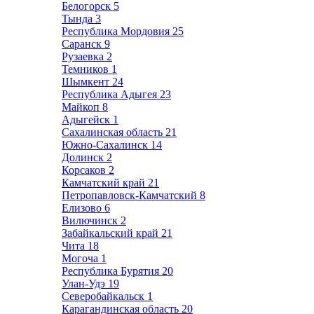
Белогорск
5
Тында
3
Республика Мордовия
25
Саранск
9
Рузаевка
2
Темников
1
Шымкент
24
Республика Адыгея
23
Майкоп
8
Адыгейск
1
Сахалинская область
21
Южно-Сахалинск
14
Долинск
2
Корсаков
2
Камчатский край
21
Петропавловск-Камчатский
8
Елизово
6
Вилючинск
2
Забайкальский край
21
Чита
18
Могоча
1
Республика Бурятия
20
Улан-Удэ
19
Северобайкальск
1
Карагандинская область
20