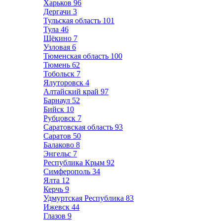
Харьков
96
Дергачи
3
Тульская область
101
Тула
46
Щёкино
7
Узловая
6
Тюменская область
100
Тюмень
62
Тобольск
7
Ялуторовск
4
Алтайский край
97
Барнаул
52
Бийск
10
Рубцовск
7
Саратовская область
93
Саратов
50
Балаково
8
Энгельс
7
Республика Крым
92
Симферополь
34
Ялта
12
Керчь
9
Удмуртская Республика
83
Ижевск
44
Глазов
9