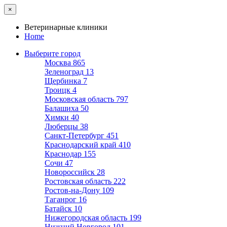
×
Ветеринарные клиники
Home
Выберите город
Москва
865
Зеленоград
13
Щербинка
7
Троицк
4
Московская область
797
Балашиха
50
Химки
40
Люберцы
38
Санкт-Петербург
451
Краснодарский край
410
Краснодар
155
Сочи
47
Новороссийск
28
Ростовская область
222
Ростов-на-Дону
109
Таганрог
16
Батайск
10
Нижегородская область
199
Нижний Новгород
101