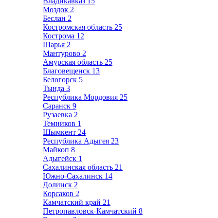
Владикавказ
15
Моздок
2
Беслан
2
Костромская область
25
Кострома
12
Шарья
2
Мантурово
2
Амурская область
25
Благовещенск
13
Белогорск
5
Тында
3
Республика Мордовия
25
Саранск
9
Рузаевка
2
Темников
1
Шымкент
24
Республика Адыгея
23
Майкоп
8
Адыгейск
1
Сахалинская область
21
Южно-Сахалинск
14
Долинск
2
Корсаков
2
Камчатский край
21
Петропавловск-Камчатский
8