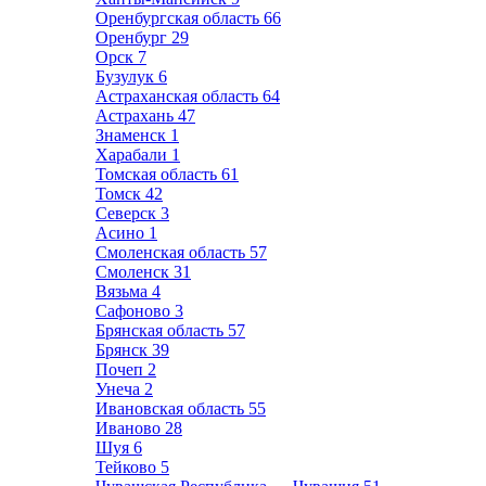
Оренбургская область
66
Оренбург
29
Орск
7
Бузулук
6
Астраханская область
64
Астрахань
47
Знаменск
1
Харабали
1
Томская область
61
Томск
42
Северск
3
Асино
1
Смоленская область
57
Смоленск
31
Вязьма
4
Сафоново
3
Брянская область
57
Брянск
39
Почеп
2
Унеча
2
Ивановская область
55
Иваново
28
Шуя
6
Тейково
5