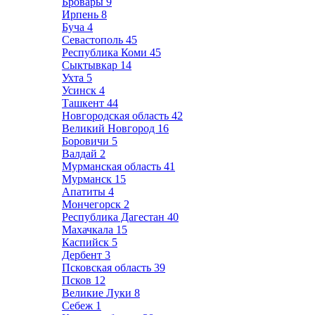
Бровары
9
Ирпень
8
Буча
4
Севастополь
45
Республика Коми
45
Сыктывкар
14
Ухта
5
Усинск
4
Ташкент
44
Новгородская область
42
Великий Новгород
16
Боровичи
5
Валдай
2
Мурманская область
41
Мурманск
15
Апатиты
4
Мончегорск
2
Республика Дагестан
40
Махачкала
15
Каспийск
5
Дербент
3
Псковская область
39
Псков
12
Великие Луки
8
Себеж
1