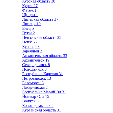
Курская область
38
Курск
27
Фатеж
1
Щигры
1
Липецкая область
37
Липецк
19
Елец
5
Грязи
2
Пензенская область
35
Пенза
27
Кузнецк
3
Заречный
2
Архангельская область
33
Архангельск
19
Северодвинск
8
Новодвинск
3
Республика Карелия
31
Петрозаводск
13
Беломорск
3
Лахденпохья
2
Республика Марий Эл
31
Йошкар-Ола
15
Волжск
3
Козьмодемьянск
2
Курганская область
31