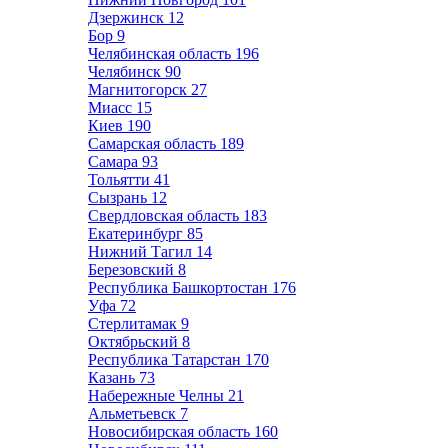
Дзержинск
12
Бор
9
Челябинская область
196
Челябинск
90
Магнитогорск
27
Миасс
15
Киев
190
Самарская область
189
Самара
93
Тольятти
41
Сызрань
12
Свердловская область
183
Екатеринбург
85
Нижний Тагил
14
Березовский
8
Республика Башкортостан
176
Уфа
72
Стерлитамак
9
Октябрьский
8
Республика Татарстан
170
Казань
73
Набережные Челны
21
Альметьевск
7
Новосибирская область
160