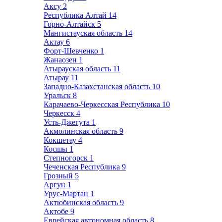
Аксу
2
Республика Алтай
14
Горно-Алтайск
5
Мангистауская область
14
Актау
6
Форт-Шевченко
1
Жанаозен
1
Атырауская область
11
Атырау
11
Западно-Казахстанская область
10
Уральск
8
Карачаево-Черкесская Республика
10
Черкесск
4
Усть-Джегута
1
Акмолинская область
9
Кокшетау
4
Косшы
1
Степногорск
1
Чеченская Республика
9
Грозный
5
Аргун
1
Урус-Мартан
1
Актюбинская область
9
Актобе
9
Еврейская автономная область
8