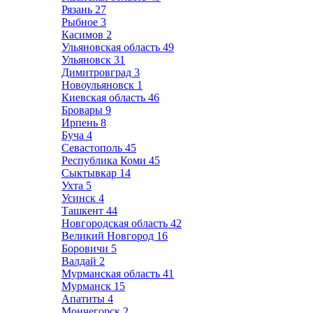
Рязань
27
Рыбное
3
Касимов
2
Ульяновская область
49
Ульяновск
31
Димитровград
3
Новоульяновск
1
Киевская область
46
Бровары
9
Ирпень
8
Буча
4
Севастополь
45
Республика Коми
45
Сыктывкар
14
Ухта
5
Усинск
4
Ташкент
44
Новгородская область
42
Великий Новгород
16
Боровичи
5
Валдай
2
Мурманская область
41
Мурманск
15
Апатиты
4
Мончегорск
2