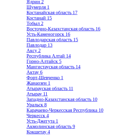
Ядрин
2
Шумерля
1
Костанайская область
17
Костанай
15
Тобыл
2
Восточно-Казахстанская область
16
Усть-Каменогорск
16
Павлодарская область
15
Павлодар
13
Аксу
2
Республика Алтай
14
Горно-Алтайск
5
Мангистауская область
14
Актау
6
Форт-Шевченко
1
Жанаозен
1
Атырауская область
11
Атырау
11
Западно-Казахстанская область
10
Уральск
8
Карачаево-Черкесская Республика
10
Черкесск
4
Усть-Джегута
1
Акмолинская область
9
Кокшетау
4