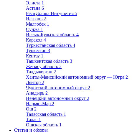
Элиста
1
Астана
6
Республика Ингушетия
5
Назрань
2
Малгобек
1
Сунжа
1
Иссык-Кульская область
4
Каракол
4
Туркестанская область
4
Туркестан
3
Кентау
1
Ташкентская область
3
Жетысу область
2
Талдыкорган
2
Ханты-Мансийский автономный округ — Югра
2
Лянтор
2
Чукотский автономный округ
2
Анадырь
2
Ненецкий автономный округ
2
Нарьян-Мар
2
Ош
2
Таласская область
1
Талас
1
Ошская область
1
Статьи и обзоры