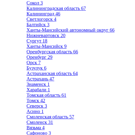
Сокол
3
Калининградская область
67
Калининград
46
Светлогорск
4
Балтийск
3
Ханты-Мансийский автономный округ
66
Нижневартовск
20
Сургут
18
Ханты-Мансийск
9
Оренбургская область
66
Оренбург
29
Орск
7
Бузулук
6
Астраханская область
64
Астрахань
47
Знаменск
1
Харабали
1
Томская область
61
Томск
42
Северск
3
Асино
1
Смоленская область
57
Смоленск
31
Вязьма
4
Сафоново
3