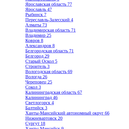
Ярославская область
77
Ярославль
47
Рыбинск
7
Переславль-Залесский
4
Алматы
73
Владимирская область
71
Владимир
25
Ковров
8
Александров
8
Белгородская область
71
Белгород
29
Старый Оскол
5
Строитель
3
Вологодская область
69
Вологда
26
Череповец
25
Сокол
3
Калининградская область
67
Калининград
46
Светлогорск
4
Балтийск
3
Ханты-Мансийский автономный округ
66
Нижневартовск
20
Сургут
18
Ханты-Мансийск
9