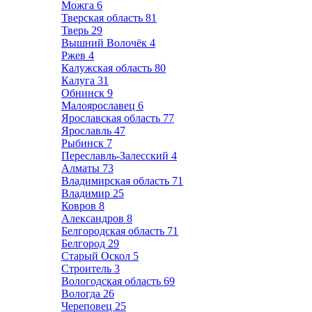
Можга
6
Тверская область
81
Тверь
29
Вышний Волочёк
4
Ржев
4
Калужская область
80
Калуга
31
Обнинск
9
Малоярославец
6
Ярославская область
77
Ярославль
47
Рыбинск
7
Переславль-Залесский
4
Алматы
73
Владимирская область
71
Владимир
25
Ковров
8
Александров
8
Белгородская область
71
Белгород
29
Старый Оскол
5
Строитель
3
Вологодская область
69
Вологда
26
Череповец
25