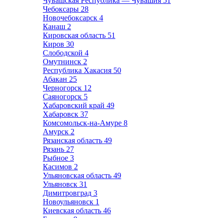
Чувашская Республика — Чувашия
51
Чебоксары
28
Новочебоксарск
4
Канаш
2
Кировская область
51
Киров
30
Слободской
4
Омутнинск
2
Республика Хакасия
50
Абакан
25
Черногорск
12
Саяногорск
5
Хабаровский край
49
Хабаровск
37
Комсомольск-на-Амуре
8
Амурск
2
Рязанская область
49
Рязань
27
Рыбное
3
Касимов
2
Ульяновская область
49
Ульяновск
31
Димитровград
3
Новоульяновск
1
Киевская область
46