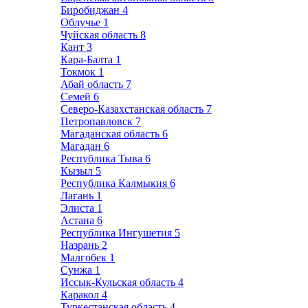
Биробиджан
4
Облучье
1
Чуйская область
8
Кант
3
Кара-Балта
1
Токмок
1
Абай область
7
Семей
6
Северо-Казахстанская область
7
Петропавловск
7
Магаданская область
6
Магадан
6
Республика Тыва
6
Кызыл
5
Республика Калмыкия
6
Лагань
1
Элиста
1
Астана
6
Республика Ингушетия
5
Назрань
2
Малгобек
1
Сунжа
1
Иссык-Кульская область
4
Каракол
4
Туркестанская область
4