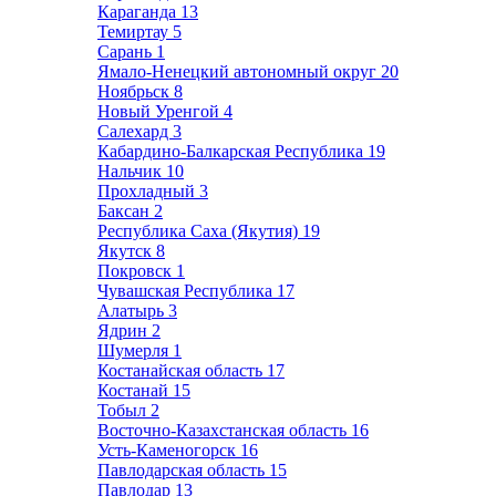
Караганда
13
Темиртау
5
Сарань
1
Ямало-Ненецкий автономный округ
20
Ноябрьск
8
Новый Уренгой
4
Салехард
3
Кабардино-Балкарская Республика
19
Нальчик
10
Прохладный
3
Баксан
2
Республика Саха (Якутия)
19
Якутск
8
Покровск
1
Чувашская Республика
17
Алатырь
3
Ядрин
2
Шумерля
1
Костанайская область
17
Костанай
15
Тобыл
2
Восточно-Казахстанская область
16
Усть-Каменогорск
16
Павлодарская область
15
Павлодар
13