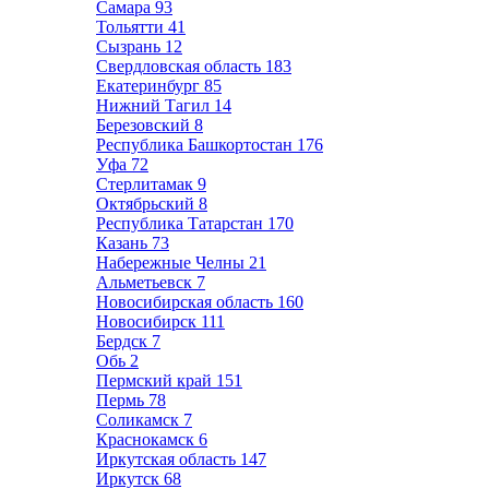
Самара
93
Тольятти
41
Сызрань
12
Свердловская область
183
Екатеринбург
85
Нижний Тагил
14
Березовский
8
Республика Башкортостан
176
Уфа
72
Стерлитамак
9
Октябрьский
8
Республика Татарстан
170
Казань
73
Набережные Челны
21
Альметьевск
7
Новосибирская область
160
Новосибирск
111
Бердск
7
Обь
2
Пермский край
151
Пермь
78
Соликамск
7
Краснокамск
6
Иркутская область
147
Иркутск
68