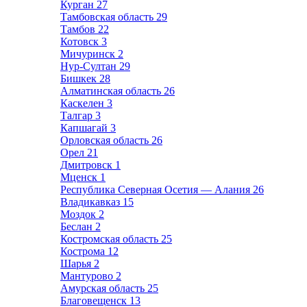
Курган
27
Тамбовская область
29
Тамбов
22
Котовск
3
Мичуринск
2
Нур-Султан
29
Бишкек
28
Алматинская область
26
Каскелен
3
Талгар
3
Капшагай
3
Орловская область
26
Орел
21
Дмитровск
1
Мценск
1
Республика Северная Осетия — Алания
26
Владикавказ
15
Моздок
2
Беслан
2
Костромская область
25
Кострома
12
Шарья
2
Мантурово
2
Амурская область
25
Благовещенск
13