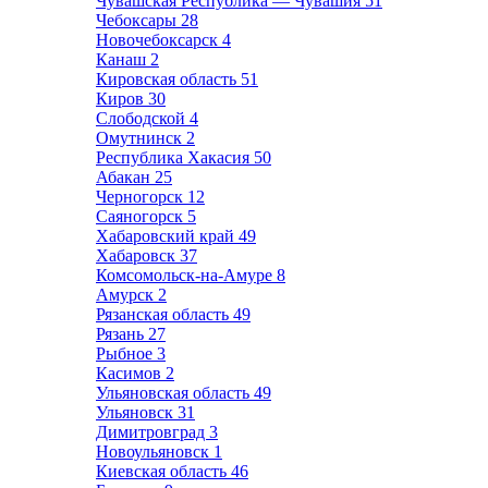
Чувашская Республика — Чувашия
51
Чебоксары
28
Новочебоксарск
4
Канаш
2
Кировская область
51
Киров
30
Слободской
4
Омутнинск
2
Республика Хакасия
50
Абакан
25
Черногорск
12
Саяногорск
5
Хабаровский край
49
Хабаровск
37
Комсомольск-на-Амуре
8
Амурск
2
Рязанская область
49
Рязань
27
Рыбное
3
Касимов
2
Ульяновская область
49
Ульяновск
31
Димитровград
3
Новоульяновск
1
Киевская область
46