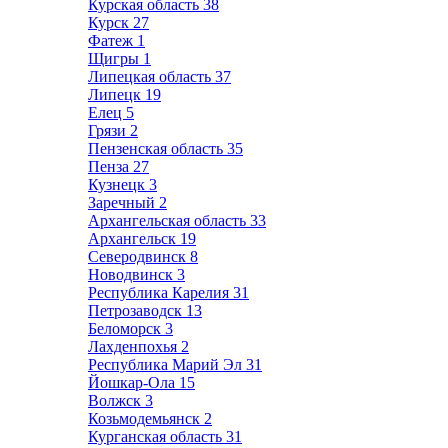
Курская область
38
Курск
27
Фатеж
1
Щигры
1
Липецкая область
37
Липецк
19
Елец
5
Грязи
2
Пензенская область
35
Пенза
27
Кузнецк
3
Заречный
2
Архангельская область
33
Архангельск
19
Северодвинск
8
Новодвинск
3
Республика Карелия
31
Петрозаводск
13
Беломорск
3
Лахденпохья
2
Республика Марий Эл
31
Йошкар-Ола
15
Волжск
3
Козьмодемьянск
2
Курганская область
31