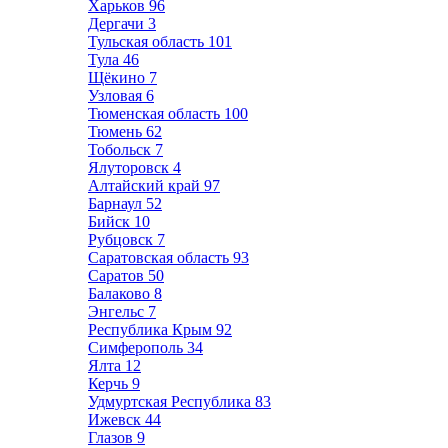
Харьков
96
Дергачи
3
Тульская область
101
Тула
46
Щёкино
7
Узловая
6
Тюменская область
100
Тюмень
62
Тобольск
7
Ялуторовск
4
Алтайский край
97
Барнаул
52
Бийск
10
Рубцовск
7
Саратовская область
93
Саратов
50
Балаково
8
Энгельс
7
Республика Крым
92
Симферополь
34
Ялта
12
Керчь
9
Удмуртская Республика
83
Ижевск
44
Глазов
9