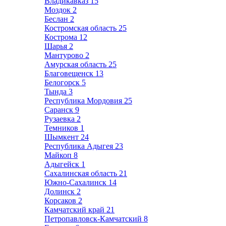
Владикавказ
15
Моздок
2
Беслан
2
Костромская область
25
Кострома
12
Шарья
2
Мантурово
2
Амурская область
25
Благовещенск
13
Белогорск
5
Тында
3
Республика Мордовия
25
Саранск
9
Рузаевка
2
Темников
1
Шымкент
24
Республика Адыгея
23
Майкоп
8
Адыгейск
1
Сахалинская область
21
Южно-Сахалинск
14
Долинск
2
Корсаков
2
Камчатский край
21
Петропавловск-Камчатский
8