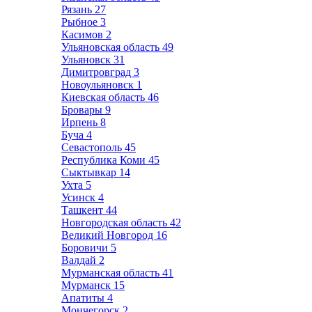
Рязань
27
Рыбное
3
Касимов
2
Ульяновская область
49
Ульяновск
31
Димитровград
3
Новоульяновск
1
Киевская область
46
Бровары
9
Ирпень
8
Буча
4
Севастополь
45
Республика Коми
45
Сыктывкар
14
Ухта
5
Усинск
4
Ташкент
44
Новгородская область
42
Великий Новгород
16
Боровичи
5
Валдай
2
Мурманская область
41
Мурманск
15
Апатиты
4
Мончегорск
2