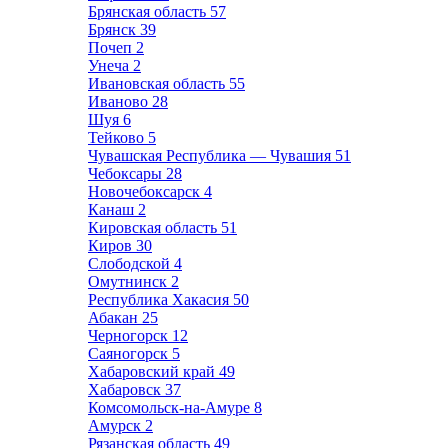
Брянская область
57
Брянск
39
Почеп
2
Унеча
2
Ивановская область
55
Иваново
28
Шуя
6
Тейково
5
Чувашская Республика — Чувашия
51
Чебоксары
28
Новочебоксарск
4
Канаш
2
Кировская область
51
Киров
30
Слободской
4
Омутнинск
2
Республика Хакасия
50
Абакан
25
Черногорск
12
Саяногорск
5
Хабаровский край
49
Хабаровск
37
Комсомольск-на-Амуре
8
Амурск
2
Рязанская область
49