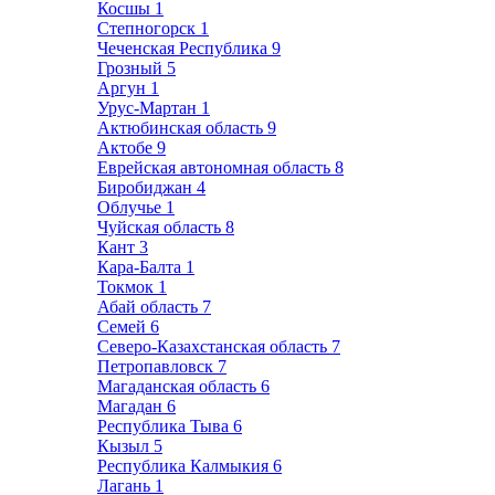
Косшы
1
Степногорск
1
Чеченская Республика
9
Грозный
5
Аргун
1
Урус-Мартан
1
Актюбинская область
9
Актобе
9
Еврейская автономная область
8
Биробиджан
4
Облучье
1
Чуйская область
8
Кант
3
Кара-Балта
1
Токмок
1
Абай область
7
Семей
6
Северо-Казахстанская область
7
Петропавловск
7
Магаданская область
6
Магадан
6
Республика Тыва
6
Кызыл
5
Республика Калмыкия
6
Лагань
1