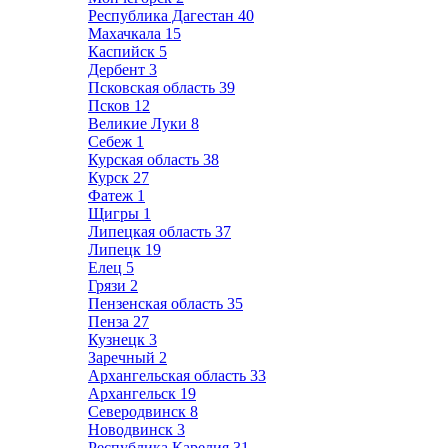
Республика Дагестан
40
Махачкала
15
Каспийск
5
Дербент
3
Псковская область
39
Псков
12
Великие Луки
8
Себеж
1
Курская область
38
Курск
27
Фатеж
1
Щигры
1
Липецкая область
37
Липецк
19
Елец
5
Грязи
2
Пензенская область
35
Пенза
27
Кузнецк
3
Заречный
2
Архангельская область
33
Архангельск
19
Северодвинск
8
Новодвинск
3
Республика Карелия
31