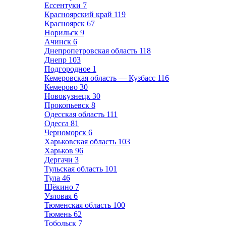
Ессентуки
7
Красноярский край
119
Красноярск
67
Норильск
9
Ачинск
6
Днепропетровская область
118
Днепр
103
Подгородное
1
Кемеровская область — Кузбасс
116
Кемерово
30
Новокузнецк
30
Прокопьевск
8
Одесская область
111
Одесса
81
Черноморск
6
Харьковская область
103
Харьков
96
Дергачи
3
Тульская область
101
Тула
46
Щёкино
7
Узловая
6
Тюменская область
100
Тюмень
62
Тобольск
7