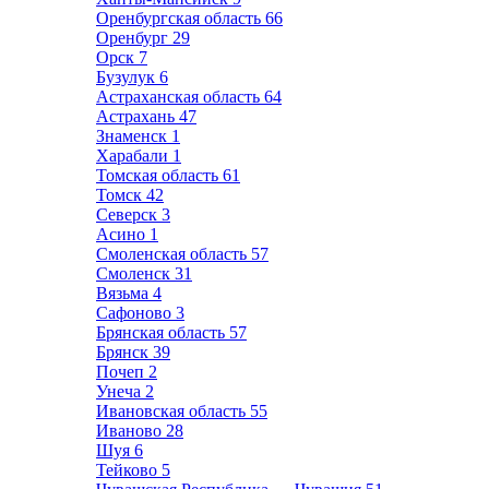
Оренбургская область
66
Оренбург
29
Орск
7
Бузулук
6
Астраханская область
64
Астрахань
47
Знаменск
1
Харабали
1
Томская область
61
Томск
42
Северск
3
Асино
1
Смоленская область
57
Смоленск
31
Вязьма
4
Сафоново
3
Брянская область
57
Брянск
39
Почеп
2
Унеча
2
Ивановская область
55
Иваново
28
Шуя
6
Тейково
5