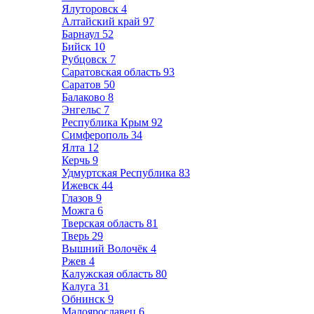
Ялуторовск
4
Алтайский край
97
Барнаул
52
Бийск
10
Рубцовск
7
Саратовская область
93
Саратов
50
Балаково
8
Энгельс
7
Республика Крым
92
Симферополь
34
Ялта
12
Керчь
9
Удмуртская Республика
83
Ижевск
44
Глазов
9
Можга
6
Тверская область
81
Тверь
29
Вышний Волочёк
4
Ржев
4
Калужская область
80
Калуга
31
Обнинск
9
Малоярославец
6