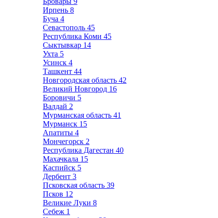
Бровары
9
Ирпень
8
Буча
4
Севастополь
45
Республика Коми
45
Сыктывкар
14
Ухта
5
Усинск
4
Ташкент
44
Новгородская область
42
Великий Новгород
16
Боровичи
5
Валдай
2
Мурманская область
41
Мурманск
15
Апатиты
4
Мончегорск
2
Республика Дагестан
40
Махачкала
15
Каспийск
5
Дербент
3
Псковская область
39
Псков
12
Великие Луки
8
Себеж
1