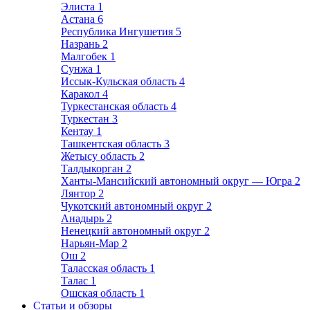
Элиста
1
Астана
6
Республика Ингушетия
5
Назрань
2
Малгобек
1
Сунжа
1
Иссык-Кульская область
4
Каракол
4
Туркестанская область
4
Туркестан
3
Кентау
1
Ташкентская область
3
Жетысу область
2
Талдыкорган
2
Ханты-Мансийский автономный округ — Югра
2
Лянтор
2
Чукотский автономный округ
2
Анадырь
2
Ненецкий автономный округ
2
Нарьян-Мар
2
Ош
2
Таласская область
1
Талас
1
Ошская область
1
Статьи и обзоры