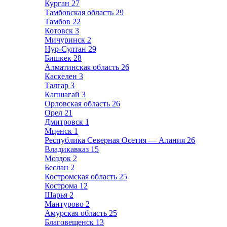
Курган
27
Тамбовская область
29
Тамбов
22
Котовск
3
Мичуринск
2
Нур-Султан
29
Бишкек
28
Алматинская область
26
Каскелен
3
Талгар
3
Капшагай
3
Орловская область
26
Орел
21
Дмитровск
1
Мценск
1
Республика Северная Осетия — Алания
26
Владикавказ
15
Моздок
2
Беслан
2
Костромская область
25
Кострома
12
Шарья
2
Мантурово
2
Амурская область
25
Благовещенск
13