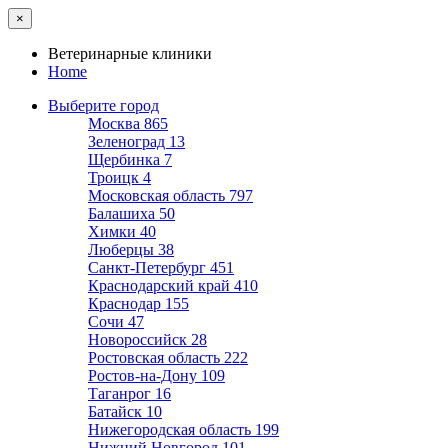
×
Ветеринарные клиники
Home
Выберите город
Москва
865
Зеленоград
13
Щербинка
7
Троицк
4
Московская область
797
Балашиха
50
Химки
40
Люберцы
38
Санкт-Петербург
451
Краснодарский край
410
Краснодар
155
Сочи
47
Новороссийск
28
Ростовская область
222
Ростов-на-Дону
109
Таганрог
16
Батайск
10
Нижегородская область
199
Нижний Новгород
101