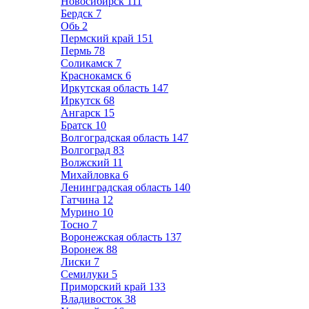
Новосибирск
111
Бердск
7
Обь
2
Пермский край
151
Пермь
78
Соликамск
7
Краснокамск
6
Иркутская область
147
Иркутск
68
Ангарск
15
Братск
10
Волгоградская область
147
Волгоград
83
Волжский
11
Михайловка
6
Ленинградская область
140
Гатчина
12
Мурино
10
Тосно
7
Воронежская область
137
Воронеж
88
Лиски
7
Семилуки
5
Приморский край
133
Владивосток
38