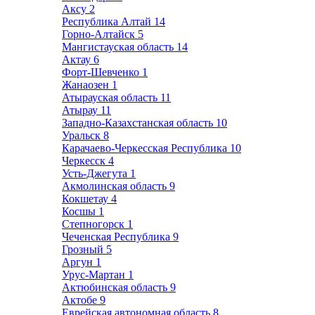
Аксу
2
Республика Алтай
14
Горно-Алтайск
5
Мангистауская область
14
Актау
6
Форт-Шевченко
1
Жанаозен
1
Атырауская область
11
Атырау
11
Западно-Казахстанская область
10
Уральск
8
Карачаево-Черкесская Республика
10
Черкесск
4
Усть-Джегута
1
Акмолинская область
9
Кокшетау
4
Косшы
1
Степногорск
1
Чеченская Республика
9
Грозный
5
Аргун
1
Урус-Мартан
1
Актюбинская область
9
Актобе
9
Еврейская автономная область
8