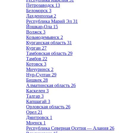
Петрозаводск
13
Беломорск
3
Лахденпохья
2
Республика Марий Эл
31
Йошкар-Ола
15
Волжск
3
Козьмодемьянск
2
Курганская область
31
Курган
27
Тамбовская область
29
Тамбов
22
Котовск
3
Мичуринск
2
Нур-Султан
29
Бишкек
28
Алматинская область
26
Каскелен
3
Талгар
3
Капшагай
3
Орловская область
26
Орел
21
Дмитровск
1
Мценск
1
Республика Северная Осетия — Алания
26