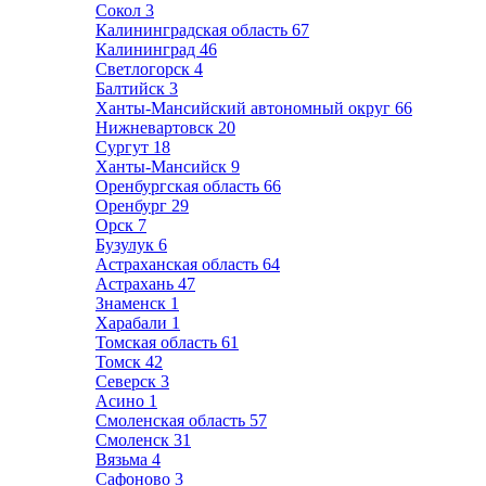
Сокол
3
Калининградская область
67
Калининград
46
Светлогорск
4
Балтийск
3
Ханты-Мансийский автономный округ
66
Нижневартовск
20
Сургут
18
Ханты-Мансийск
9
Оренбургская область
66
Оренбург
29
Орск
7
Бузулук
6
Астраханская область
64
Астрахань
47
Знаменск
1
Харабали
1
Томская область
61
Томск
42
Северск
3
Асино
1
Смоленская область
57
Смоленск
31
Вязьма
4
Сафоново
3