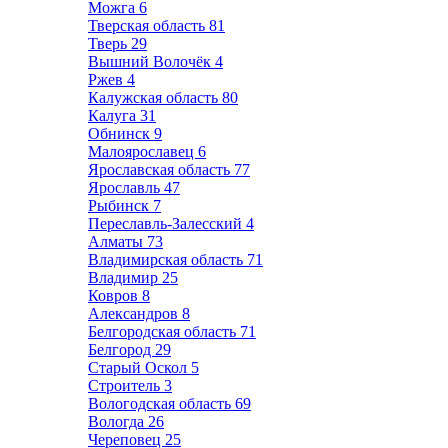
Можга
6
Тверская область
81
Тверь
29
Вышний Волочёк
4
Ржев
4
Калужская область
80
Калуга
31
Обнинск
9
Малоярославец
6
Ярославская область
77
Ярославль
47
Рыбинск
7
Переславль-Залесский
4
Алматы
73
Владимирская область
71
Владимир
25
Ковров
8
Александров
8
Белгородская область
71
Белгород
29
Старый Оскол
5
Строитель
3
Вологодская область
69
Вологда
26
Череповец
25