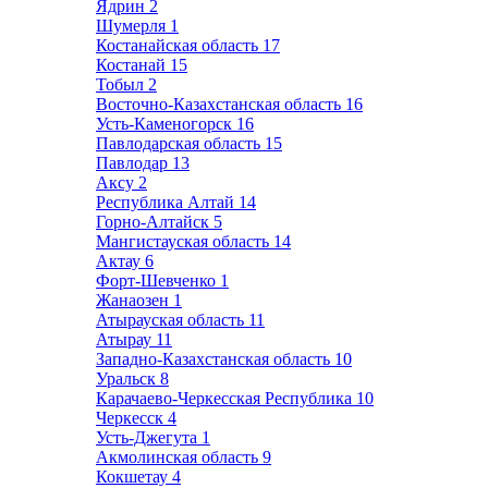
Ядрин
2
Шумерля
1
Костанайская область
17
Костанай
15
Тобыл
2
Восточно-Казахстанская область
16
Усть-Каменогорск
16
Павлодарская область
15
Павлодар
13
Аксу
2
Республика Алтай
14
Горно-Алтайск
5
Мангистауская область
14
Актау
6
Форт-Шевченко
1
Жанаозен
1
Атырауская область
11
Атырау
11
Западно-Казахстанская область
10
Уральск
8
Карачаево-Черкесская Республика
10
Черкесск
4
Усть-Джегута
1
Акмолинская область
9
Кокшетау
4