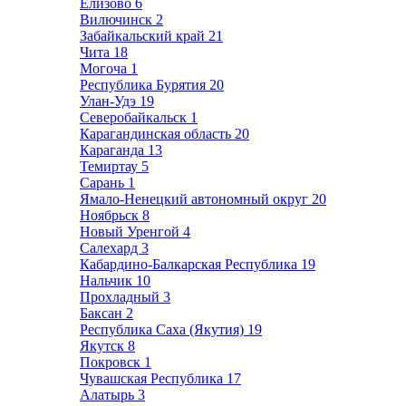
Елизово
6
Вилючинск
2
Забайкальский край
21
Чита
18
Могоча
1
Республика Бурятия
20
Улан-Удэ
19
Северобайкальск
1
Карагандинская область
20
Караганда
13
Темиртау
5
Сарань
1
Ямало-Ненецкий автономный округ
20
Ноябрьск
8
Новый Уренгой
4
Салехард
3
Кабардино-Балкарская Республика
19
Нальчик
10
Прохладный
3
Баксан
2
Республика Саха (Якутия)
19
Якутск
8
Покровск
1
Чувашская Республика
17
Алатырь
3