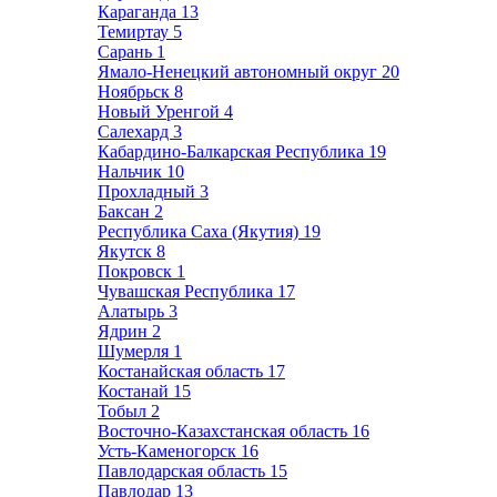
Караганда
13
Темиртау
5
Сарань
1
Ямало-Ненецкий автономный округ
20
Ноябрьск
8
Новый Уренгой
4
Салехард
3
Кабардино-Балкарская Республика
19
Нальчик
10
Прохладный
3
Баксан
2
Республика Саха (Якутия)
19
Якутск
8
Покровск
1
Чувашская Республика
17
Алатырь
3
Ядрин
2
Шумерля
1
Костанайская область
17
Костанай
15
Тобыл
2
Восточно-Казахстанская область
16
Усть-Каменогорск
16
Павлодарская область
15
Павлодар
13