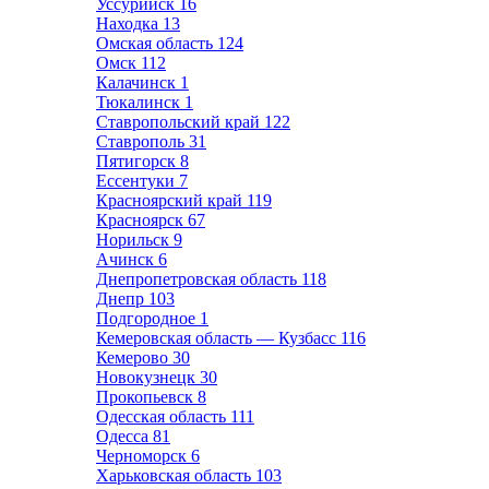
Уссурийск
16
Находка
13
Омская область
124
Омск
112
Калачинск
1
Тюкалинск
1
Ставропольский край
122
Ставрополь
31
Пятигорск
8
Ессентуки
7
Красноярский край
119
Красноярск
67
Норильск
9
Ачинск
6
Днепропетровская область
118
Днепр
103
Подгородное
1
Кемеровская область — Кузбасс
116
Кемерово
30
Новокузнецк
30
Прокопьевск
8
Одесская область
111
Одесса
81
Черноморск
6
Харьковская область
103