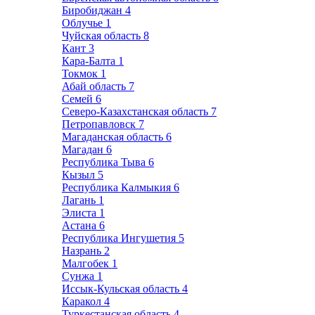
Биробиджан
4
Облучье
1
Чуйская область
8
Кант
3
Кара-Балта
1
Токмок
1
Абай область
7
Семей
6
Северо-Казахстанская область
7
Петропавловск
7
Магаданская область
6
Магадан
6
Республика Тыва
6
Кызыл
5
Республика Калмыкия
6
Лагань
1
Элиста
1
Астана
6
Республика Ингушетия
5
Назрань
2
Малгобек
1
Сунжа
1
Иссык-Кульская область
4
Каракол
4
Туркестанская область
4