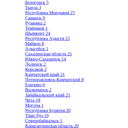
Белогорск
5
Тында
3
Республика Мордовия
25
Саранск
9
Рузаевка
2
Темников
1
Шымкент
24
Республика Адыгея
23
Майкоп
8
Адыгейск
1
Сахалинская область
21
Южно-Сахалинск
14
Долинск
2
Корсаков
2
Камчатский край
21
Петропавловск-Камчатский
8
Елизово
6
Вилючинск
2
Забайкальский край
21
Чита
18
Могоча
1
Республика Бурятия
20
Улан-Удэ
19
Северобайкальск
1
Карагандинская область
20