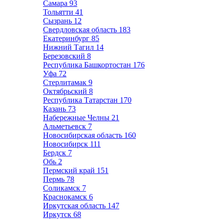
Самара
93
Тольятти
41
Сызрань
12
Свердловская область
183
Екатеринбург
85
Нижний Тагил
14
Березовский
8
Республика Башкортостан
176
Уфа
72
Стерлитамак
9
Октябрьский
8
Республика Татарстан
170
Казань
73
Набережные Челны
21
Альметьевск
7
Новосибирская область
160
Новосибирск
111
Бердск
7
Обь
2
Пермский край
151
Пермь
78
Соликамск
7
Краснокамск
6
Иркутская область
147
Иркутск
68