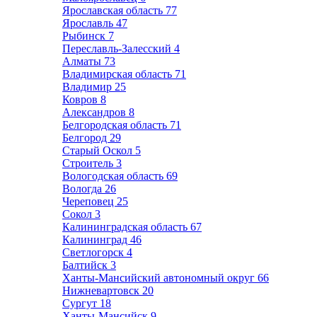
Ярославская область
77
Ярославль
47
Рыбинск
7
Переславль-Залесский
4
Алматы
73
Владимирская область
71
Владимир
25
Ковров
8
Александров
8
Белгородская область
71
Белгород
29
Старый Оскол
5
Строитель
3
Вологодская область
69
Вологда
26
Череповец
25
Сокол
3
Калининградская область
67
Калининград
46
Светлогорск
4
Балтийск
3
Ханты-Мансийский автономный округ
66
Нижневартовск
20
Сургут
18
Ханты-Мансийск
9