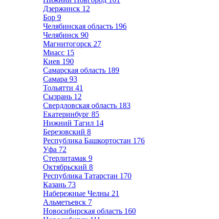
Дзержинск
12
Бор
9
Челябинская область
196
Челябинск
90
Магнитогорск
27
Миасс
15
Киев
190
Самарская область
189
Самара
93
Тольятти
41
Сызрань
12
Свердловская область
183
Екатеринбург
85
Нижний Тагил
14
Березовский
8
Республика Башкортостан
176
Уфа
72
Стерлитамак
9
Октябрьский
8
Республика Татарстан
170
Казань
73
Набережные Челны
21
Альметьевск
7
Новосибирская область
160