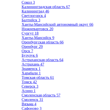
Сокол
3
Калининградская область
67
Калининград
46
Светлогорск
4
Балтийск
3
Ханты-Мансийский автономный округ
66
Нижневартовск
20
Сургут
18
Ханты-Мансийск
9
Оренбургская область
66
Оренбург
29
Орск
7
Бузулук
6
Астраханская область
64
Астрахань
47
Знаменск
1
Харабали
1
Томская область
61
Томск
42
Северск
3
Асино
1
Смоленская область
57
Смоленск
31
Вязьма
4
Сафоново
3