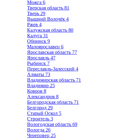
Можга
6
Тверская область
81
Тверь
29
Вышний Волочёк
4
Ржев
4
Калужская область
80
Калуга
31
Обнинск
9
Малоярославец
6
Ярославская область
77
Ярославль
47
Рыбинск
7
Переславль-Залесский
4
Алматы
73
Владимирская область
71
Владимир
25
Ковров
8
Александров
8
Белгородская область
71
Белгород
29
Старый Оскол
5
Строитель
3
Вологодская область
69
Вологда
26
Череповец
25