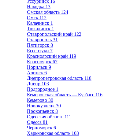
Уссурийск
16
Находка
13
Омская область
124
Омск
112
Калачинск
1
Тюкалинск
1
Ставропольский край
122
Ставрополь
31
Пятигорск
8
Ессентуки
7
Красноярский край
119
Красноярск
67
Норильск
9
Ачинск
6
Днепропетровская область
118
Днепр
103
Подгородное
1
Кемеровская область — Кузбасс
116
Кемерово
30
Новокузнецк
30
Прокопьевск
8
Одесская область
111
Одесса
81
Черноморск
6
Харьковская область
103