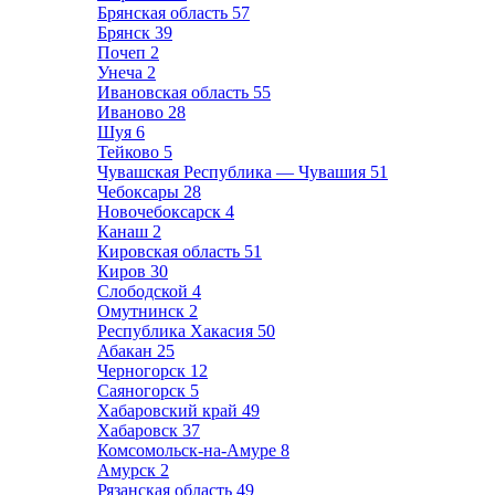
Брянская область
57
Брянск
39
Почеп
2
Унеча
2
Ивановская область
55
Иваново
28
Шуя
6
Тейково
5
Чувашская Республика — Чувашия
51
Чебоксары
28
Новочебоксарск
4
Канаш
2
Кировская область
51
Киров
30
Слободской
4
Омутнинск
2
Республика Хакасия
50
Абакан
25
Черногорск
12
Саяногорск
5
Хабаровский край
49
Хабаровск
37
Комсомольск-на-Амуре
8
Амурск
2
Рязанская область
49