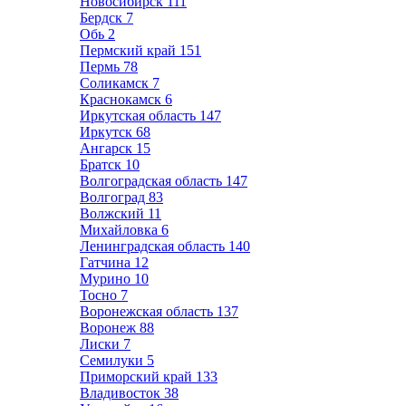
Новосибирск
111
Бердск
7
Обь
2
Пермский край
151
Пермь
78
Соликамск
7
Краснокамск
6
Иркутская область
147
Иркутск
68
Ангарск
15
Братск
10
Волгоградская область
147
Волгоград
83
Волжский
11
Михайловка
6
Ленинградская область
140
Гатчина
12
Мурино
10
Тосно
7
Воронежская область
137
Воронеж
88
Лиски
7
Семилуки
5
Приморский край
133
Владивосток
38