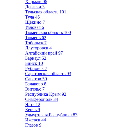
Харьков
96
Дергачи
3
Тульская область
101
Тула
46
Щёкино
7
Узловая
6
Тюменская область
100
Тюмень
62
Тобольск
7
Ялуторовск
4
Алтайский край
97
Барнаул
52
Бийск
10
Рубцовск
7
Саратовская область
93
Саратов
50
Балаково
8
Энгельс
7
Республика Крым
92
Симферополь
34
Ялта
12
Керчь
9
Удмуртская Республика
83
Ижевск
44
Глазов
9