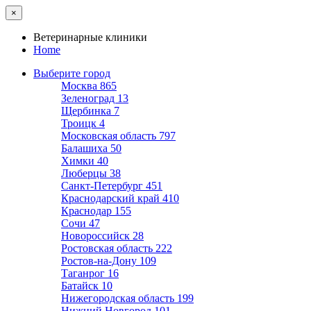
×
Ветеринарные клиники
Home
Выберите город
Москва
865
Зеленоград
13
Щербинка
7
Троицк
4
Московская область
797
Балашиха
50
Химки
40
Люберцы
38
Санкт-Петербург
451
Краснодарский край
410
Краснодар
155
Сочи
47
Новороссийск
28
Ростовская область
222
Ростов-на-Дону
109
Таганрог
16
Батайск
10
Нижегородская область
199
Нижний Новгород
101