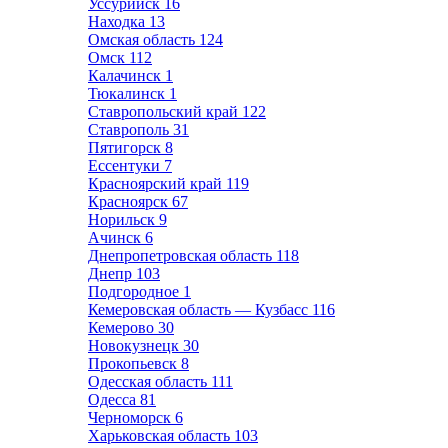
Уссурийск
16
Находка
13
Омская область
124
Омск
112
Калачинск
1
Тюкалинск
1
Ставропольский край
122
Ставрополь
31
Пятигорск
8
Ессентуки
7
Красноярский край
119
Красноярск
67
Норильск
9
Ачинск
6
Днепропетровская область
118
Днепр
103
Подгородное
1
Кемеровская область — Кузбасс
116
Кемерово
30
Новокузнецк
30
Прокопьевск
8
Одесская область
111
Одесса
81
Черноморск
6
Харьковская область
103