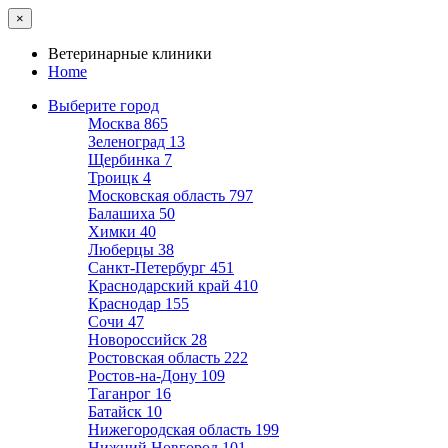
×
Ветеринарные клиники
Home
Выберите город
Москва
865
Зеленоград
13
Щербинка
7
Троицк
4
Московская область
797
Балашиха
50
Химки
40
Люберцы
38
Санкт-Петербург
451
Краснодарский край
410
Краснодар
155
Сочи
47
Новороссийск
28
Ростовская область
222
Ростов-на-Дону
109
Таганрог
16
Батайск
10
Нижегородская область
199
Нижний Новгород
101