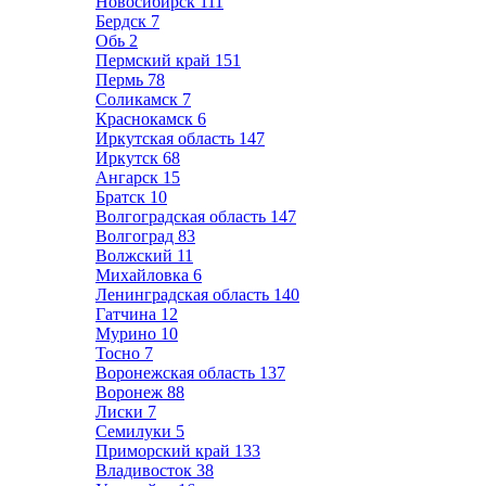
Новосибирск
111
Бердск
7
Обь
2
Пермский край
151
Пермь
78
Соликамск
7
Краснокамск
6
Иркутская область
147
Иркутск
68
Ангарск
15
Братск
10
Волгоградская область
147
Волгоград
83
Волжский
11
Михайловка
6
Ленинградская область
140
Гатчина
12
Мурино
10
Тосно
7
Воронежская область
137
Воронеж
88
Лиски
7
Семилуки
5
Приморский край
133
Владивосток
38