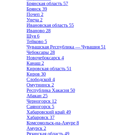
Брянская область
57
Брянск
39
Почеп
2
Унеча
2
Ивановская область
55
Иваново
28
Шуя
6
Тейково
5
Чувашская Республика — Чувашия
51
Чебоксары
28
Новочебоксарск
4
Канаш
2
Кировская область
51
Киров
30
Слободской
4
Омутнинск
2
Республика Хакасия
50
Абакан
25
Черногорск
12
Саяногорск
5
Хабаровский край
49
Хабаровск
37
Комсомольск-на-Амуре
8
Амурск
2
Рязанская область
49