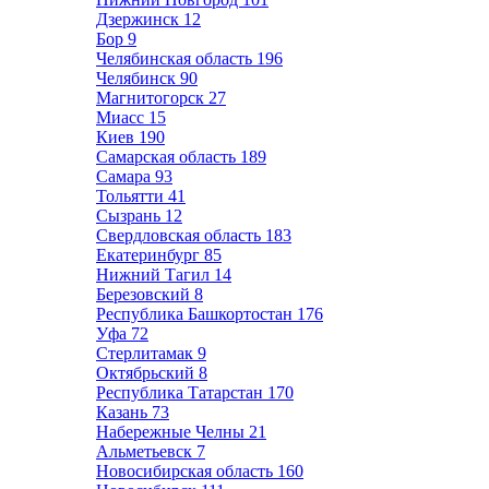
Дзержинск
12
Бор
9
Челябинская область
196
Челябинск
90
Магнитогорск
27
Миасс
15
Киев
190
Самарская область
189
Самара
93
Тольятти
41
Сызрань
12
Свердловская область
183
Екатеринбург
85
Нижний Тагил
14
Березовский
8
Республика Башкортостан
176
Уфа
72
Стерлитамак
9
Октябрьский
8
Республика Татарстан
170
Казань
73
Набережные Челны
21
Альметьевск
7
Новосибирская область
160