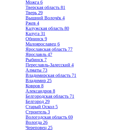
Можга
6
Тверская область
81
Тверь
29
Вышний Волочёк
4
Ржев
4
Калужская область
80
Калуга
31
Обнинск
9
Малоярославец
6
Ярославская область
77
Ярославль
47
Рыбинск
7
Переславль-Залесский
4
Алматы
73
Владимирская область
71
Владимир
25
Ковров
8
Александров
8
Белгородская область
71
Белгород
29
Старый Оскол
5
Строитель
3
Вологодская область
69
Вологда
26
Череповец
25