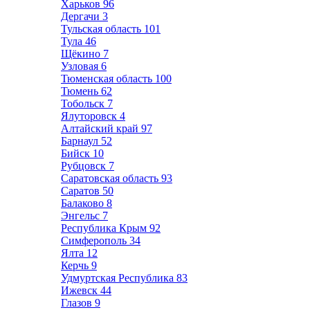
Харьков
96
Дергачи
3
Тульская область
101
Тула
46
Щёкино
7
Узловая
6
Тюменская область
100
Тюмень
62
Тобольск
7
Ялуторовск
4
Алтайский край
97
Барнаул
52
Бийск
10
Рубцовск
7
Саратовская область
93
Саратов
50
Балаково
8
Энгельс
7
Республика Крым
92
Симферополь
34
Ялта
12
Керчь
9
Удмуртская Республика
83
Ижевск
44
Глазов
9