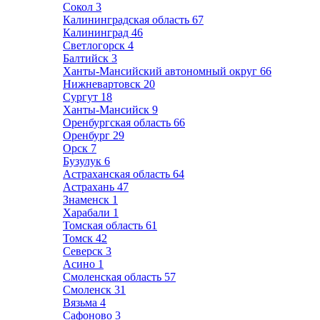
Сокол
3
Калининградская область
67
Калининград
46
Светлогорск
4
Балтийск
3
Ханты-Мансийский автономный округ
66
Нижневартовск
20
Сургут
18
Ханты-Мансийск
9
Оренбургская область
66
Оренбург
29
Орск
7
Бузулук
6
Астраханская область
64
Астрахань
47
Знаменск
1
Харабали
1
Томская область
61
Томск
42
Северск
3
Асино
1
Смоленская область
57
Смоленск
31
Вязьма
4
Сафоново
3