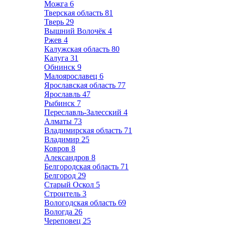
Можга
6
Тверская область
81
Тверь
29
Вышний Волочёк
4
Ржев
4
Калужская область
80
Калуга
31
Обнинск
9
Малоярославец
6
Ярославская область
77
Ярославль
47
Рыбинск
7
Переславль-Залесский
4
Алматы
73
Владимирская область
71
Владимир
25
Ковров
8
Александров
8
Белгородская область
71
Белгород
29
Старый Оскол
5
Строитель
3
Вологодская область
69
Вологда
26
Череповец
25