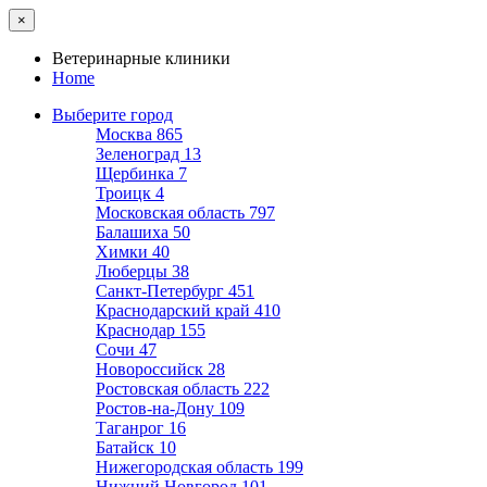
×
Ветеринарные клиники
Home
Выберите город
Москва
865
Зеленоград
13
Щербинка
7
Троицк
4
Московская область
797
Балашиха
50
Химки
40
Люберцы
38
Санкт-Петербург
451
Краснодарский край
410
Краснодар
155
Сочи
47
Новороссийск
28
Ростовская область
222
Ростов-на-Дону
109
Таганрог
16
Батайск
10
Нижегородская область
199
Нижний Новгород
101