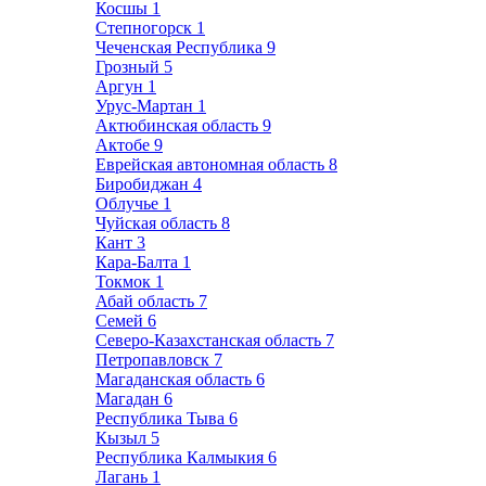
Косшы
1
Степногорск
1
Чеченская Республика
9
Грозный
5
Аргун
1
Урус-Мартан
1
Актюбинская область
9
Актобе
9
Еврейская автономная область
8
Биробиджан
4
Облучье
1
Чуйская область
8
Кант
3
Кара-Балта
1
Токмок
1
Абай область
7
Семей
6
Северо-Казахстанская область
7
Петропавловск
7
Магаданская область
6
Магадан
6
Республика Тыва
6
Кызыл
5
Республика Калмыкия
6
Лагань
1