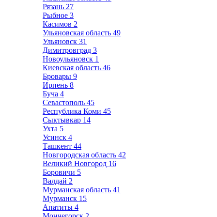
Рязань
27
Рыбное
3
Касимов
2
Ульяновская область
49
Ульяновск
31
Димитровград
3
Новоульяновск
1
Киевская область
46
Бровары
9
Ирпень
8
Буча
4
Севастополь
45
Республика Коми
45
Сыктывкар
14
Ухта
5
Усинск
4
Ташкент
44
Новгородская область
42
Великий Новгород
16
Боровичи
5
Валдай
2
Мурманская область
41
Мурманск
15
Апатиты
4
Мончегорск
2