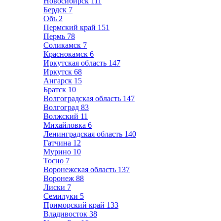
Новосибирск
111
Бердск
7
Обь
2
Пермский край
151
Пермь
78
Соликамск
7
Краснокамск
6
Иркутская область
147
Иркутск
68
Ангарск
15
Братск
10
Волгоградская область
147
Волгоград
83
Волжский
11
Михайловка
6
Ленинградская область
140
Гатчина
12
Мурино
10
Тосно
7
Воронежская область
137
Воронеж
88
Лиски
7
Семилуки
5
Приморский край
133
Владивосток
38