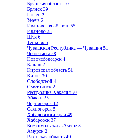
Брянская область
57
Брянск
39
Почеп
2
Унеча
2
Ивановская область
55
Иваново
28
Шуя
6
Тейково
5
Чувашская Республика — Чувашия
51
Чебоксары
28
Новочебоксарск
4
Канаш
2
Кировская область
51
Киров
30
Слободской
4
Омутнинск
2
Республика Хакасия
50
Абакан
25
Черногорск
12
Саяногорск
5
Хабаровский край
49
Хабаровск
37
Комсомольск-на-Амуре
8
Амурск
2
Рязанская область
49