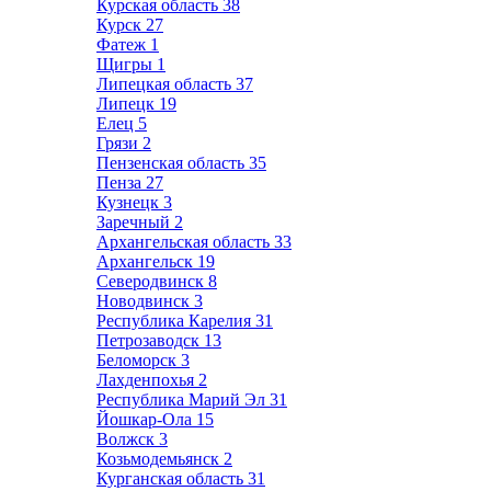
Курская область
38
Курск
27
Фатеж
1
Щигры
1
Липецкая область
37
Липецк
19
Елец
5
Грязи
2
Пензенская область
35
Пенза
27
Кузнецк
3
Заречный
2
Архангельская область
33
Архангельск
19
Северодвинск
8
Новодвинск
3
Республика Карелия
31
Петрозаводск
13
Беломорск
3
Лахденпохья
2
Республика Марий Эл
31
Йошкар-Ола
15
Волжск
3
Козьмодемьянск
2
Курганская область
31