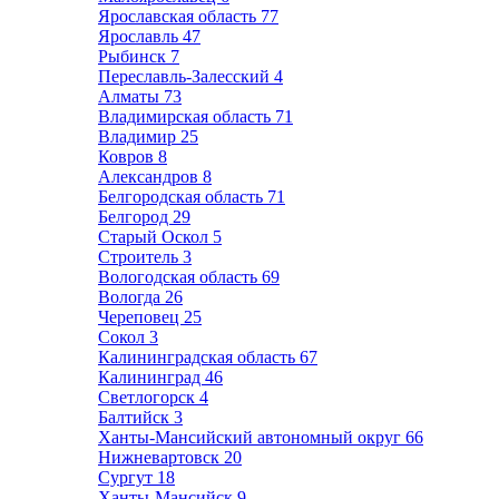
Ярославская область
77
Ярославль
47
Рыбинск
7
Переславль-Залесский
4
Алматы
73
Владимирская область
71
Владимир
25
Ковров
8
Александров
8
Белгородская область
71
Белгород
29
Старый Оскол
5
Строитель
3
Вологодская область
69
Вологда
26
Череповец
25
Сокол
3
Калининградская область
67
Калининград
46
Светлогорск
4
Балтийск
3
Ханты-Мансийский автономный округ
66
Нижневартовск
20
Сургут
18
Ханты-Мансийск
9