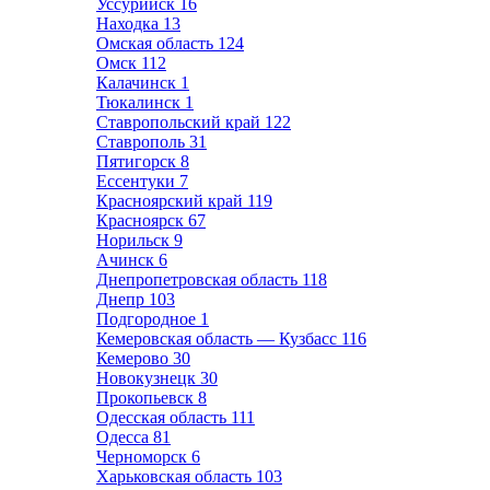
Уссурийск
16
Находка
13
Омская область
124
Омск
112
Калачинск
1
Тюкалинск
1
Ставропольский край
122
Ставрополь
31
Пятигорск
8
Ессентуки
7
Красноярский край
119
Красноярск
67
Норильск
9
Ачинск
6
Днепропетровская область
118
Днепр
103
Подгородное
1
Кемеровская область — Кузбасс
116
Кемерово
30
Новокузнецк
30
Прокопьевск
8
Одесская область
111
Одесса
81
Черноморск
6
Харьковская область
103