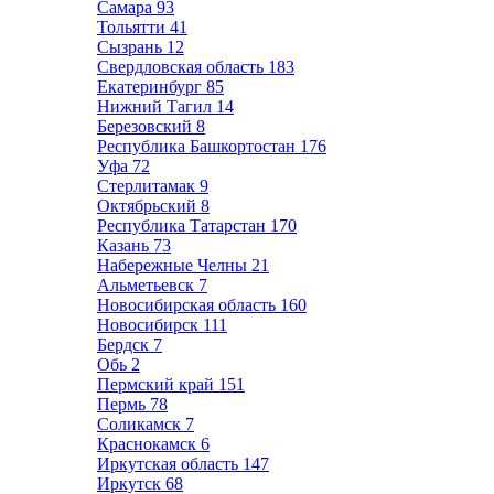
Самара
93
Тольятти
41
Сызрань
12
Свердловская область
183
Екатеринбург
85
Нижний Тагил
14
Березовский
8
Республика Башкортостан
176
Уфа
72
Стерлитамак
9
Октябрьский
8
Республика Татарстан
170
Казань
73
Набережные Челны
21
Альметьевск
7
Новосибирская область
160
Новосибирск
111
Бердск
7
Обь
2
Пермский край
151
Пермь
78
Соликамск
7
Краснокамск
6
Иркутская область
147
Иркутск
68