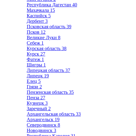
Республика Дагестан
40
Махачкала
15
Каспийск
5
Дербент
3
Псковская область
39
Псков
12
Великие Луки
8
Себеж
1
Курская область
38
Курск
27
Фатеж
1
Щигры
1
Липецкая область
37
Липецк
19
Елец
5
Грязи
2
Пензенская область
35
Пенза
27
Кузнецк
3
Заречный
2
Архангельская область
33
Архангельск
19
Северодвинск
8
Новодвинск
3
Республика Карелия
31