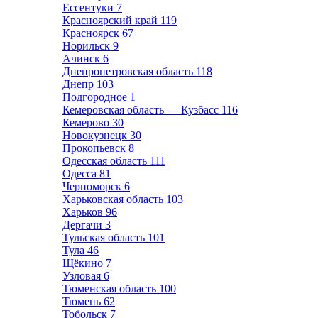
Ессентуки
7
Красноярский край
119
Красноярск
67
Норильск
9
Ачинск
6
Днепропетровская область
118
Днепр
103
Подгородное
1
Кемеровская область — Кузбасс
116
Кемерово
30
Новокузнецк
30
Прокопьевск
8
Одесская область
111
Одесса
81
Черноморск
6
Харьковская область
103
Харьков
96
Дергачи
3
Тульская область
101
Тула
46
Щёкино
7
Узловая
6
Тюменская область
100
Тюмень
62
Тобольск
7