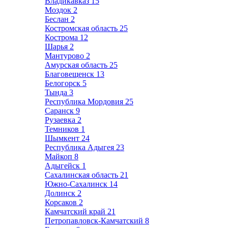
Владикавказ
15
Моздок
2
Беслан
2
Костромская область
25
Кострома
12
Шарья
2
Мантурово
2
Амурская область
25
Благовещенск
13
Белогорск
5
Тында
3
Республика Мордовия
25
Саранск
9
Рузаевка
2
Темников
1
Шымкент
24
Республика Адыгея
23
Майкоп
8
Адыгейск
1
Сахалинская область
21
Южно-Сахалинск
14
Долинск
2
Корсаков
2
Камчатский край
21
Петропавловск-Камчатский
8