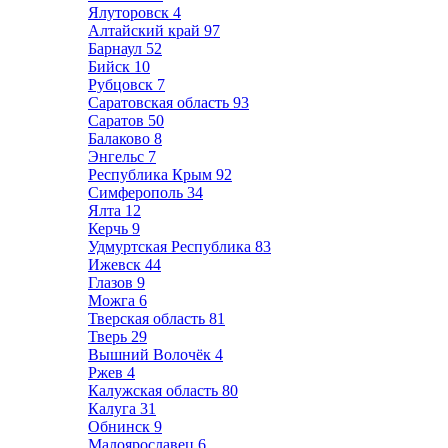
Ялуторовск
4
Алтайский край
97
Барнаул
52
Бийск
10
Рубцовск
7
Саратовская область
93
Саратов
50
Балаково
8
Энгельс
7
Республика Крым
92
Симферополь
34
Ялта
12
Керчь
9
Удмуртская Республика
83
Ижевск
44
Глазов
9
Можга
6
Тверская область
81
Тверь
29
Вышний Волочёк
4
Ржев
4
Калужская область
80
Калуга
31
Обнинск
9
Малоярославец
6