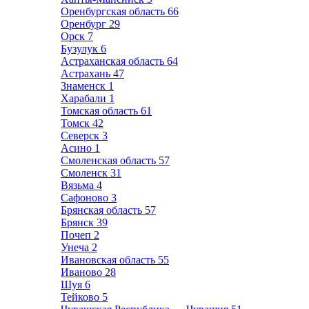
Оренбургская область
66
Оренбург
29
Орск
7
Бузулук
6
Астраханская область
64
Астрахань
47
Знаменск
1
Харабали
1
Томская область
61
Томск
42
Северск
3
Асино
1
Смоленская область
57
Смоленск
31
Вязьма
4
Сафоново
3
Брянская область
57
Брянск
39
Почеп
2
Унеча
2
Ивановская область
55
Иваново
28
Шуя
6
Тейково
5