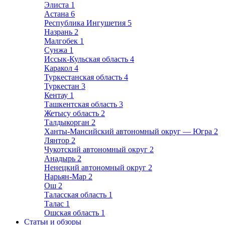
Элиста
1
Астана
6
Республика Ингушетия
5
Назрань
2
Малгобек
1
Сунжа
1
Иссык-Кульская область
4
Каракол
4
Туркестанская область
4
Туркестан
3
Кентау
1
Ташкентская область
3
Жетысу область
2
Талдыкорган
2
Ханты-Мансийский автономный округ — Югра
2
Лянтор
2
Чукотский автономный округ
2
Анадырь
2
Ненецкий автономный округ
2
Нарьян-Мар
2
Ош
2
Таласская область
1
Талас
1
Ошская область
1
Статьи и обзоры