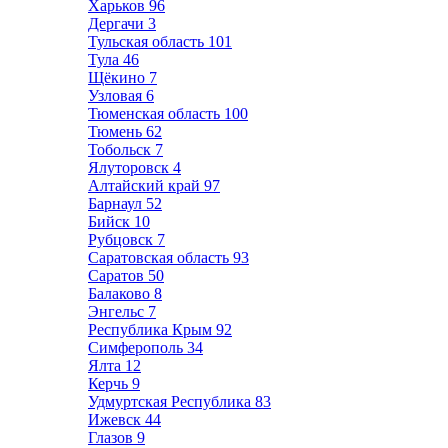
Харьков
96
Дергачи
3
Тульская область
101
Тула
46
Щёкино
7
Узловая
6
Тюменская область
100
Тюмень
62
Тобольск
7
Ялуторовск
4
Алтайский край
97
Барнаул
52
Бийск
10
Рубцовск
7
Саратовская область
93
Саратов
50
Балаково
8
Энгельс
7
Республика Крым
92
Симферополь
34
Ялта
12
Керчь
9
Удмуртская Республика
83
Ижевск
44
Глазов
9