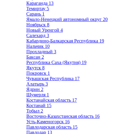
Караганда
13
Темиртау
5
Сарань
1
Ямало-Ненецкий автономный округ
20
Ноябрьск
8
Новый Уренгой
4
Салехард
3
Кабардино-Балкарская Республика
19
Нальчик
10
Прохладный
3
Баксан
2
Республика Саха (Якутия)
19
Якутск
8
Покровск
1
Чувашская Республика
17
Алатырь
3
Ядрин
2
Шумерля
1
Костанайская область
17
Костанай
15
Тобыл
2
Восточно-Казахстанская область
16
Усть-Каменогорск
16
Павлодарская область
15
Павлодар
13