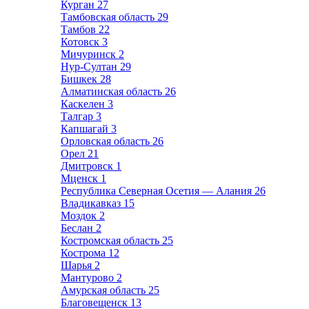
Курган
27
Тамбовская область
29
Тамбов
22
Котовск
3
Мичуринск
2
Нур-Султан
29
Бишкек
28
Алматинская область
26
Каскелен
3
Талгар
3
Капшагай
3
Орловская область
26
Орел
21
Дмитровск
1
Мценск
1
Республика Северная Осетия — Алания
26
Владикавказ
15
Моздок
2
Беслан
2
Костромская область
25
Кострома
12
Шарья
2
Мантурово
2
Амурская область
25
Благовещенск
13