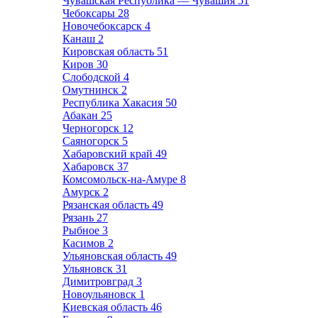
Чувашская Республика — Чувашия
51
Чебоксары
28
Новочебоксарск
4
Канаш
2
Кировская область
51
Киров
30
Слободской
4
Омутнинск
2
Республика Хакасия
50
Абакан
25
Черногорск
12
Саяногорск
5
Хабаровский край
49
Хабаровск
37
Комсомольск-на-Амуре
8
Амурск
2
Рязанская область
49
Рязань
27
Рыбное
3
Касимов
2
Ульяновская область
49
Ульяновск
31
Димитровград
3
Новоульяновск
1
Киевская область
46