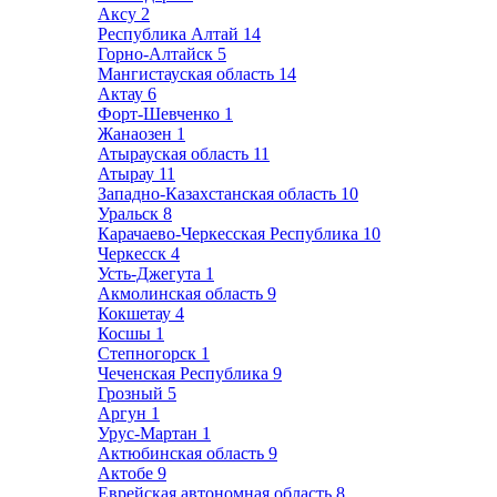
Аксу
2
Республика Алтай
14
Горно-Алтайск
5
Мангистауская область
14
Актау
6
Форт-Шевченко
1
Жанаозен
1
Атырауская область
11
Атырау
11
Западно-Казахстанская область
10
Уральск
8
Карачаево-Черкесская Республика
10
Черкесск
4
Усть-Джегута
1
Акмолинская область
9
Кокшетау
4
Косшы
1
Степногорск
1
Чеченская Республика
9
Грозный
5
Аргун
1
Урус-Мартан
1
Актюбинская область
9
Актобе
9
Еврейская автономная область
8