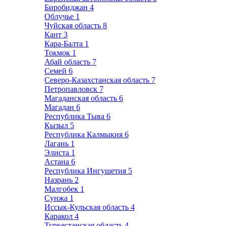
Биробиджан
4
Облучье
1
Чуйская область
8
Кант
3
Кара-Балта
1
Токмок
1
Абай область
7
Семей
6
Северо-Казахстанская область
7
Петропавловск
7
Магаданская область
6
Магадан
6
Республика Тыва
6
Кызыл
5
Республика Калмыкия
6
Лагань
1
Элиста
1
Астана
6
Республика Ингушетия
5
Назрань
2
Малгобек
1
Сунжа
1
Иссык-Кульская область
4
Каракол
4
Туркестанская область
4