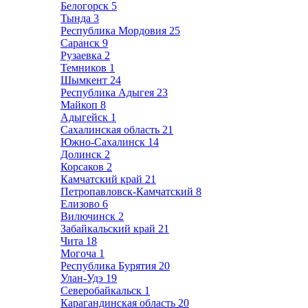
Белогорск
5
Тында
3
Республика Мордовия
25
Саранск
9
Рузаевка
2
Темников
1
Шымкент
24
Республика Адыгея
23
Майкоп
8
Адыгейск
1
Сахалинская область
21
Южно-Сахалинск
14
Долинск
2
Корсаков
2
Камчатский край
21
Петропавловск-Камчатский
8
Елизово
6
Вилючинск
2
Забайкальский край
21
Чита
18
Могоча
1
Республика Бурятия
20
Улан-Удэ
19
Северобайкальск
1
Карагандинская область
20