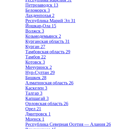
Петрозаводск
13
Беломорск
3
Лахденпохья
2
Республика Марий Эл
31
Йошкар-Ола
15
Волжск
3
Козьмодемьянск
2
Курганская область
31
Курган
27
Тамбовская область
29
Тамбов
22
Котовск
3
Мичуринск
2
Нур-Султан
29
Бишкек
28
Алматинская область
26
Каскелен
3
Талгар
3
Капшагай
3
Орловская область
26
Орел
21
Дмитровск
1
Мценск
1
Республика Северная Осетия — Алания
26