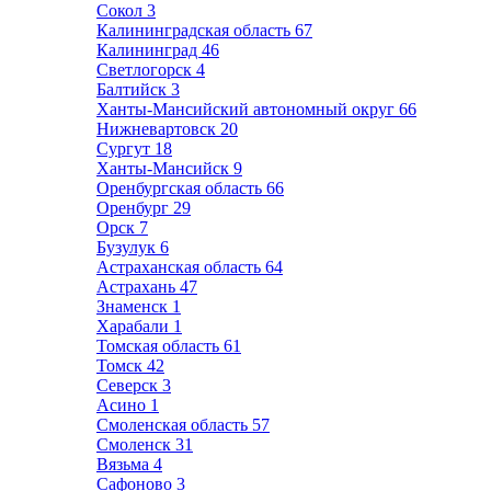
Сокол
3
Калининградская область
67
Калининград
46
Светлогорск
4
Балтийск
3
Ханты-Мансийский автономный округ
66
Нижневартовск
20
Сургут
18
Ханты-Мансийск
9
Оренбургская область
66
Оренбург
29
Орск
7
Бузулук
6
Астраханская область
64
Астрахань
47
Знаменск
1
Харабали
1
Томская область
61
Томск
42
Северск
3
Асино
1
Смоленская область
57
Смоленск
31
Вязьма
4
Сафоново
3