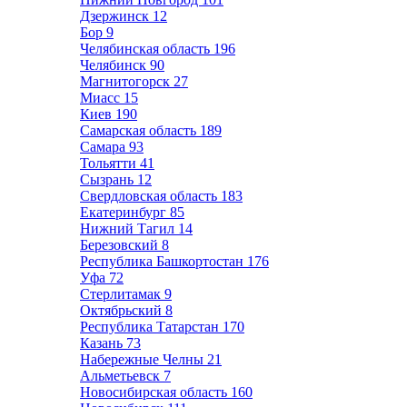
Дзержинск
12
Бор
9
Челябинская область
196
Челябинск
90
Магнитогорск
27
Миасс
15
Киев
190
Самарская область
189
Самара
93
Тольятти
41
Сызрань
12
Свердловская область
183
Екатеринбург
85
Нижний Тагил
14
Березовский
8
Республика Башкортостан
176
Уфа
72
Стерлитамак
9
Октябрьский
8
Республика Татарстан
170
Казань
73
Набережные Челны
21
Альметьевск
7
Новосибирская область
160