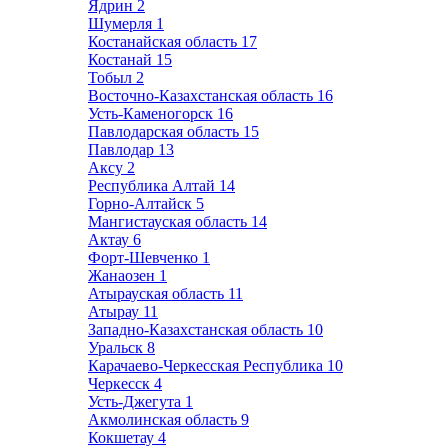
Ядрин
2
Шумерля
1
Костанайская область
17
Костанай
15
Тобыл
2
Восточно-Казахстанская область
16
Усть-Каменогорск
16
Павлодарская область
15
Павлодар
13
Аксу
2
Республика Алтай
14
Горно-Алтайск
5
Мангистауская область
14
Актау
6
Форт-Шевченко
1
Жанаозен
1
Атырауская область
11
Атырау
11
Западно-Казахстанская область
10
Уральск
8
Карачаево-Черкесская Республика
10
Черкесск
4
Усть-Джегута
1
Акмолинская область
9
Кокшетау
4