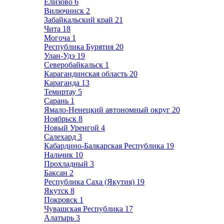
Елизово
6
Вилючинск
2
Забайкальский край
21
Чита
18
Могоча
1
Республика Бурятия
20
Улан-Удэ
19
Северобайкальск
1
Карагандинская область
20
Караганда
13
Темиртау
5
Сарань
1
Ямало-Ненецкий автономный округ
20
Ноябрьск
8
Новый Уренгой
4
Салехард
3
Кабардино-Балкарская Республика
19
Нальчик
10
Прохладный
3
Баксан
2
Республика Саха (Якутия)
19
Якутск
8
Покровск
1
Чувашская Республика
17
Алатырь
3