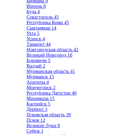
Бровары
9
Ирпень
8
Буча
4
Севастополь
45
Республика Коми
45
Сыктывкар
14
Ухта
5
Усинск
4
Ташкент
44
Новгородская область
42
Великий Новгород
16
Боровичи
5
Валдай
2
Мурманская область
41
Мурманск
15
Апатиты
4
Мончегорск
2
Республика Дагестан
40
Махачкала
15
Каспийск
5
Дербент
3
Псковская область
39
Псков
12
Великие Луки
8
Себеж
1