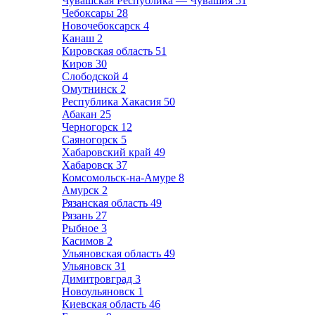
Чувашская Республика — Чувашия
51
Чебоксары
28
Новочебоксарск
4
Канаш
2
Кировская область
51
Киров
30
Слободской
4
Омутнинск
2
Республика Хакасия
50
Абакан
25
Черногорск
12
Саяногорск
5
Хабаровский край
49
Хабаровск
37
Комсомольск-на-Амуре
8
Амурск
2
Рязанская область
49
Рязань
27
Рыбное
3
Касимов
2
Ульяновская область
49
Ульяновск
31
Димитровград
3
Новоульяновск
1
Киевская область
46