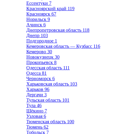
Ессентуки
7
Красноярский край
119
Красноярск
67
Норильск
9
Ачинск
6
Днепропетровская область
118
Днепр
103
Подгородное
1
Кемеровская область — Кузбасс
116
Кемерово
30
Новокузнецк
30
Прокопьевск
8
Одесская область
111
Одесса
81
Черноморск
6
Харьковская область
103
Харьков
96
Дергачи
3
Тульская область
101
Тула
46
Щёкино
7
Узловая
6
Тюменская область
100
Тюмень
62
Тобольск
7