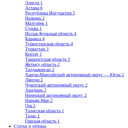
Элиста
1
Астана
6
Республика Ингушетия
5
Назрань
2
Малгобек
1
Сунжа
1
Иссык-Кульская область
4
Каракол
4
Туркестанская область
4
Туркестан
3
Кентау
1
Ташкентская область
3
Жетысу область
2
Талдыкорган
2
Ханты-Мансийский автономный округ — Югра
2
Лянтор
2
Чукотский автономный округ
2
Анадырь
2
Ненецкий автономный округ
2
Нарьян-Мар
2
Ош
2
Таласская область
1
Талас
1
Ошская область
1
Статьи и обзоры