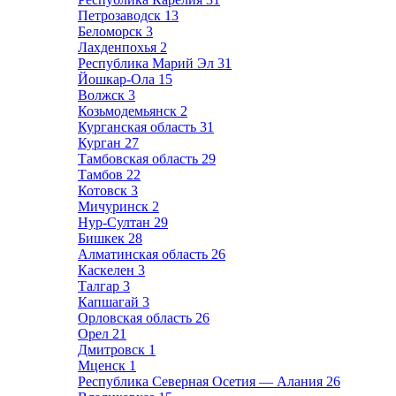
Петрозаводск
13
Беломорск
3
Лахденпохья
2
Республика Марий Эл
31
Йошкар-Ола
15
Волжск
3
Козьмодемьянск
2
Курганская область
31
Курган
27
Тамбовская область
29
Тамбов
22
Котовск
3
Мичуринск
2
Нур-Султан
29
Бишкек
28
Алматинская область
26
Каскелен
3
Талгар
3
Капшагай
3
Орловская область
26
Орел
21
Дмитровск
1
Мценск
1
Республика Северная Осетия — Алания
26