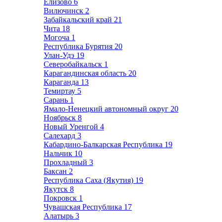
Елизово
6
Вилючинск
2
Забайкальский край
21
Чита
18
Могоча
1
Республика Бурятия
20
Улан-Удэ
19
Северобайкальск
1
Карагандинская область
20
Караганда
13
Темиртау
5
Сарань
1
Ямало-Ненецкий автономный округ
20
Ноябрьск
8
Новый Уренгой
4
Салехард
3
Кабардино-Балкарская Республика
19
Нальчик
10
Прохладный
3
Баксан
2
Республика Саха (Якутия)
19
Якутск
8
Покровск
1
Чувашская Республика
17
Алатырь
3