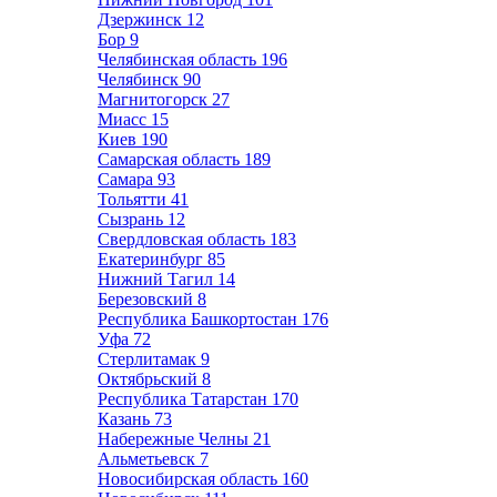
Дзержинск
12
Бор
9
Челябинская область
196
Челябинск
90
Магнитогорск
27
Миасс
15
Киев
190
Самарская область
189
Самара
93
Тольятти
41
Сызрань
12
Свердловская область
183
Екатеринбург
85
Нижний Тагил
14
Березовский
8
Республика Башкортостан
176
Уфа
72
Стерлитамак
9
Октябрьский
8
Республика Татарстан
170
Казань
73
Набережные Челны
21
Альметьевск
7
Новосибирская область
160