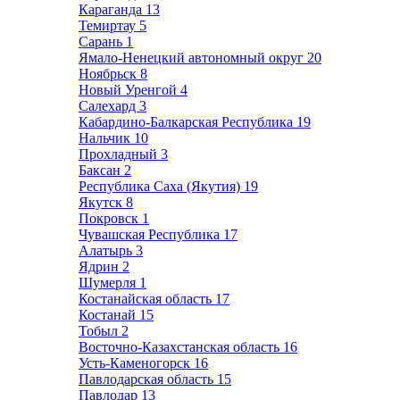
Караганда
13
Темиртау
5
Сарань
1
Ямало-Ненецкий автономный округ
20
Ноябрьск
8
Новый Уренгой
4
Салехард
3
Кабардино-Балкарская Республика
19
Нальчик
10
Прохладный
3
Баксан
2
Республика Саха (Якутия)
19
Якутск
8
Покровск
1
Чувашская Республика
17
Алатырь
3
Ядрин
2
Шумерля
1
Костанайская область
17
Костанай
15
Тобыл
2
Восточно-Казахстанская область
16
Усть-Каменогорск
16
Павлодарская область
15
Павлодар
13