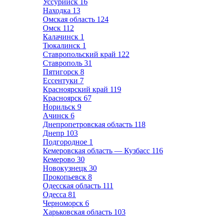
Уссурийск
16
Находка
13
Омская область
124
Омск
112
Калачинск
1
Тюкалинск
1
Ставропольский край
122
Ставрополь
31
Пятигорск
8
Ессентуки
7
Красноярский край
119
Красноярск
67
Норильск
9
Ачинск
6
Днепропетровская область
118
Днепр
103
Подгородное
1
Кемеровская область — Кузбасс
116
Кемерово
30
Новокузнецк
30
Прокопьевск
8
Одесская область
111
Одесса
81
Черноморск
6
Харьковская область
103