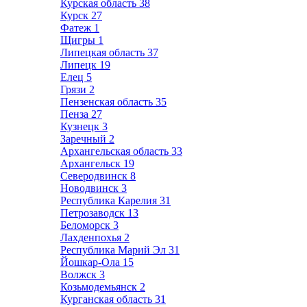
Курская область
38
Курск
27
Фатеж
1
Щигры
1
Липецкая область
37
Липецк
19
Елец
5
Грязи
2
Пензенская область
35
Пенза
27
Кузнецк
3
Заречный
2
Архангельская область
33
Архангельск
19
Северодвинск
8
Новодвинск
3
Республика Карелия
31
Петрозаводск
13
Беломорск
3
Лахденпохья
2
Республика Марий Эл
31
Йошкар-Ола
15
Волжск
3
Козьмодемьянск
2
Курганская область
31