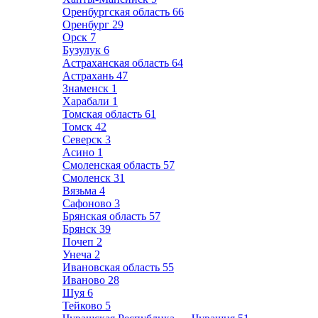
Оренбургская область
66
Оренбург
29
Орск
7
Бузулук
6
Астраханская область
64
Астрахань
47
Знаменск
1
Харабали
1
Томская область
61
Томск
42
Северск
3
Асино
1
Смоленская область
57
Смоленск
31
Вязьма
4
Сафоново
3
Брянская область
57
Брянск
39
Почеп
2
Унеча
2
Ивановская область
55
Иваново
28
Шуя
6
Тейково
5