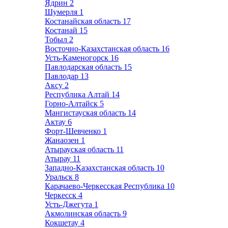
Ядрин
2
Шумерля
1
Костанайская область
17
Костанай
15
Тобыл
2
Восточно-Казахстанская область
16
Усть-Каменогорск
16
Павлодарская область
15
Павлодар
13
Аксу
2
Республика Алтай
14
Горно-Алтайск
5
Мангистауская область
14
Актау
6
Форт-Шевченко
1
Жанаозен
1
Атырауская область
11
Атырау
11
Западно-Казахстанская область
10
Уральск
8
Карачаево-Черкесская Республика
10
Черкесск
4
Усть-Джегута
1
Акмолинская область
9
Кокшетау
4