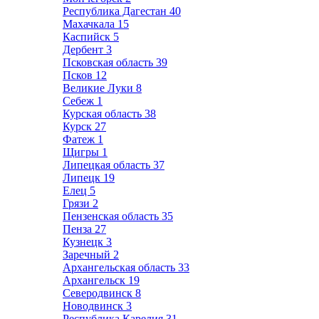
Республика Дагестан
40
Махачкала
15
Каспийск
5
Дербент
3
Псковская область
39
Псков
12
Великие Луки
8
Себеж
1
Курская область
38
Курск
27
Фатеж
1
Щигры
1
Липецкая область
37
Липецк
19
Елец
5
Грязи
2
Пензенская область
35
Пенза
27
Кузнецк
3
Заречный
2
Архангельская область
33
Архангельск
19
Северодвинск
8
Новодвинск
3
Республика Карелия
31