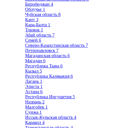
Биробиджан
4
Облучье
1
Чуйская область
8
Кант
3
Кара-Балта
1
Токмок
1
Абай область
7
Семей
6
Северо-Казахстанская область
7
Петропавловск
7
Магаданская область
6
Магадан
6
Республика Тыва
6
Кызыл
5
Республика Калмыкия
6
Лагань
1
Элиста
1
Астана
6
Республика Ингушетия
5
Назрань
2
Малгобек
1
Сунжа
1
Иссык-Кульская область
4
Каракол
4
Туркестанская область
4