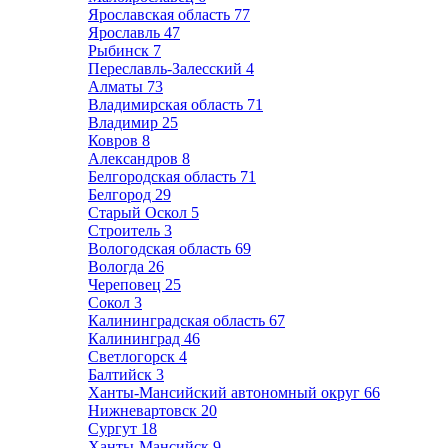
Ярославская область
77
Ярославль
47
Рыбинск
7
Переславль-Залесский
4
Алматы
73
Владимирская область
71
Владимир
25
Ковров
8
Александров
8
Белгородская область
71
Белгород
29
Старый Оскол
5
Строитель
3
Вологодская область
69
Вологда
26
Череповец
25
Сокол
3
Калининградская область
67
Калининград
46
Светлогорск
4
Балтийск
3
Ханты-Мансийский автономный округ
66
Нижневартовск
20
Сургут
18
Ханты-Мансийск
9