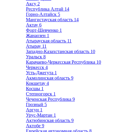
Аксу
2
Республика Алтай
14
Горно-Алтайск
5
Мангистауская область
14
Актау
6
Форт-Шевченко
1
Жанаозен
1
Атырауская область
11
Атырау
11
Западно-Казахстанская область
10
Уральск
8
Карачаево-Черкесская Республика
10
Черкесск
4
Усть-Джегута
1
Акмолинская область
9
Кокшетау
4
Косшы
1
Степногорск
1
Чеченская Республика
9
Грозный
5
Аргун
1
Урус-Мартан
1
Актюбинская область
9
Актобе
9
Еврейская автономная область
8