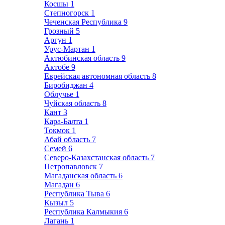
Косшы
1
Степногорск
1
Чеченская Республика
9
Грозный
5
Аргун
1
Урус-Мартан
1
Актюбинская область
9
Актобе
9
Еврейская автономная область
8
Биробиджан
4
Облучье
1
Чуйская область
8
Кант
3
Кара-Балта
1
Токмок
1
Абай область
7
Семей
6
Северо-Казахстанская область
7
Петропавловск
7
Магаданская область
6
Магадан
6
Республика Тыва
6
Кызыл
5
Республика Калмыкия
6
Лагань
1