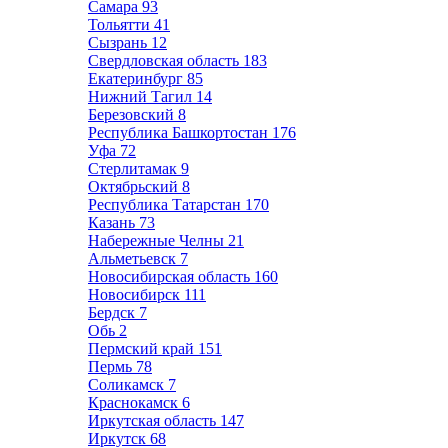
Самара
93
Тольятти
41
Сызрань
12
Свердловская область
183
Екатеринбург
85
Нижний Тагил
14
Березовский
8
Республика Башкортостан
176
Уфа
72
Стерлитамак
9
Октябрьский
8
Республика Татарстан
170
Казань
73
Набережные Челны
21
Альметьевск
7
Новосибирская область
160
Новосибирск
111
Бердск
7
Обь
2
Пермский край
151
Пермь
78
Соликамск
7
Краснокамск
6
Иркутская область
147
Иркутск
68