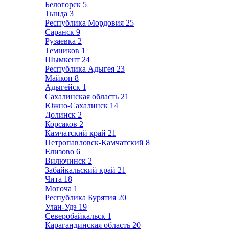
Белогорск
5
Тында
3
Республика Мордовия
25
Саранск
9
Рузаевка
2
Темников
1
Шымкент
24
Республика Адыгея
23
Майкоп
8
Адыгейск
1
Сахалинская область
21
Южно-Сахалинск
14
Долинск
2
Корсаков
2
Камчатский край
21
Петропавловск-Камчатский
8
Елизово
6
Вилючинск
2
Забайкальский край
21
Чита
18
Могоча
1
Республика Бурятия
20
Улан-Удэ
19
Северобайкальск
1
Карагандинская область
20