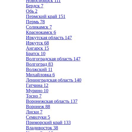
Новосибирск
111
Бердск
7
Обь
2
Пермский край
151
Пермь
78
Соликамск
7
Краснокамск
6
Иркутская область
147
Иркутск
68
Ангарск
15
Братск
10
Волгоградская область
147
Волгоград
83
Волжский
11
Михайловка
6
Ленинградская область
140
Гатчина
12
Мурино
10
Тосно
7
Воронежская область
137
Воронеж
88
Лиски
7
Семилуки
5
Приморский край
133
Владивосток
38