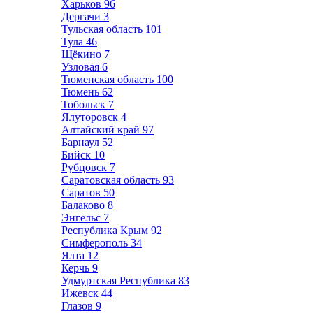
Харьков
96
Дергачи
3
Тульская область
101
Тула
46
Щёкино
7
Узловая
6
Тюменская область
100
Тюмень
62
Тобольск
7
Ялуторовск
4
Алтайский край
97
Барнаул
52
Бийск
10
Рубцовск
7
Саратовская область
93
Саратов
50
Балаково
8
Энгельс
7
Республика Крым
92
Симферополь
34
Ялта
12
Керчь
9
Удмуртская Республика
83
Ижевск
44
Глазов
9