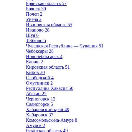
Брянская область
57
Брянск
39
Почеп
2
Унеча
2
Ивановская область
55
Иваново
28
Шуя
6
Тейково
5
Чувашская Республика — Чувашия
51
Чебоксары
28
Новочебоксарск
4
Канаш
2
Кировская область
51
Киров
30
Слободской
4
Омутнинск
2
Республика Хакасия
50
Абакан
25
Черногорск
12
Саяногорск
5
Хабаровский край
49
Хабаровск
37
Комсомольск-на-Амуре
8
Амурск
2
Рязанская область
49