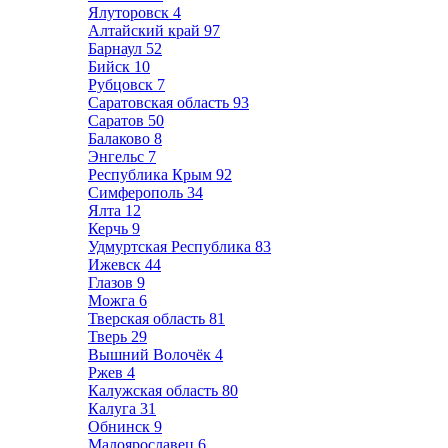
Ялуторовск
4
Алтайский край
97
Барнаул
52
Бийск
10
Рубцовск
7
Саратовская область
93
Саратов
50
Балаково
8
Энгельс
7
Республика Крым
92
Симферополь
34
Ялта
12
Керчь
9
Удмуртская Республика
83
Ижевск
44
Глазов
9
Можга
6
Тверская область
81
Тверь
29
Вышний Волочёк
4
Ржев
4
Калужская область
80
Калуга
31
Обнинск
9
Малоярославец
6