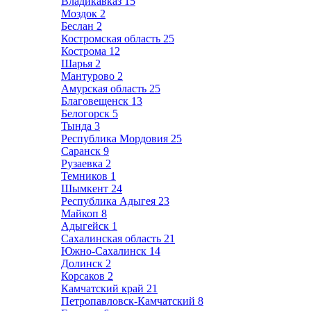
Владикавказ
15
Моздок
2
Беслан
2
Костромская область
25
Кострома
12
Шарья
2
Мантурово
2
Амурская область
25
Благовещенск
13
Белогорск
5
Тында
3
Республика Мордовия
25
Саранск
9
Рузаевка
2
Темников
1
Шымкент
24
Республика Адыгея
23
Майкоп
8
Адыгейск
1
Сахалинская область
21
Южно-Сахалинск
14
Долинск
2
Корсаков
2
Камчатский край
21
Петропавловск-Камчатский
8