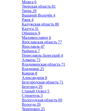
Можга
6
Тверская область
81
Тверь
29
Вышний Волочёк
4
Ржев
4
Калужская область
80
Калуга
31
Обнинск
9
Малоярославец
6
Ярославская область
77
Ярославль
47
Рыбинск
7
Переславль-Залесский
4
Алматы
73
Владимирская область
71
Владимир
25
Ковров
8
Александров
8
Белгородская область
71
Белгород
29
Старый Оскол
5
Строитель
3
Вологодская область
69
Вологда
26
Череповец
25