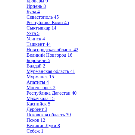
Бровары
9
Ирпень
8
Буча
4
Севастополь
45
Республика Коми
45
Сыктывкар
14
Ухта
5
Усинск
4
Ташкент
44
Новгородская область
42
Великий Новгород
16
Боровичи
5
Валдай
2
Мурманская область
41
Мурманск
15
Апатиты
4
Мончегорск
2
Республика Дагестан
40
Махачкала
15
Каспийск
5
Дербент
3
Псковская область
39
Псков
12
Великие Луки
8
Себеж
1