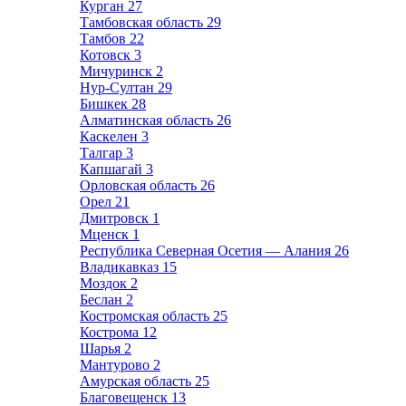
Курган
27
Тамбовская область
29
Тамбов
22
Котовск
3
Мичуринск
2
Нур-Султан
29
Бишкек
28
Алматинская область
26
Каскелен
3
Талгар
3
Капшагай
3
Орловская область
26
Орел
21
Дмитровск
1
Мценск
1
Республика Северная Осетия — Алания
26
Владикавказ
15
Моздок
2
Беслан
2
Костромская область
25
Кострома
12
Шарья
2
Мантурово
2
Амурская область
25
Благовещенск
13