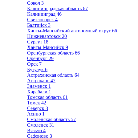
Сокол
3
Калининградская область
67
Калининград
46
Светлогорск
4
Балтийск
3
Ханты-Мансийский автономный округ
66
Нижневартовск
20
Сургут
18
Ханты-Мансийск
9
Оренбургская область
66
Оренбург
29
Орск
7
Бузулук
6
Астраханская область
64
Астрахань
47
Знаменск
1
Харабали
1
Томская область
61
Томск
42
Северск
3
Асино
1
Смоленская область
57
Смоленск
31
Вязьма
4
Сафоново
3