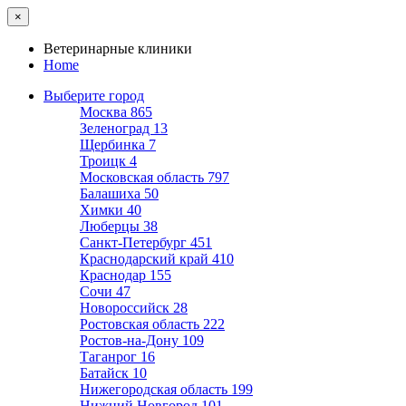
×
Ветеринарные клиники
Home
Выберите город
Москва
865
Зеленоград
13
Щербинка
7
Троицк
4
Московская область
797
Балашиха
50
Химки
40
Люберцы
38
Санкт-Петербург
451
Краснодарский край
410
Краснодар
155
Сочи
47
Новороссийск
28
Ростовская область
222
Ростов-на-Дону
109
Таганрог
16
Батайск
10
Нижегородская область
199
Нижний Новгород
101