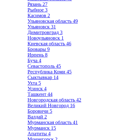
Рязань
27
Рыбное
3
Касимов
2
Ульяновская область
49
Ульяновск
31
Димитровград
3
Новоульяновск
1
Киевская область
46
Бровары
9
Ирпень
8
Буча
4
Севастополь
45
Республика Коми
45
Сыктывкар
14
Ухта
5
Усинск
4
Ташкент
44
Новгородская область
42
Великий Новгород
16
Боровичи
5
Валдай
2
Мурманская область
41
Мурманск
15
Апатиты
4
Мончегорск
2