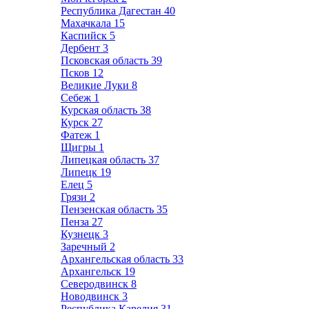
Республика Дагестан
40
Махачкала
15
Каспийск
5
Дербент
3
Псковская область
39
Псков
12
Великие Луки
8
Себеж
1
Курская область
38
Курск
27
Фатеж
1
Щигры
1
Липецкая область
37
Липецк
19
Елец
5
Грязи
2
Пензенская область
35
Пенза
27
Кузнецк
3
Заречный
2
Архангельская область
33
Архангельск
19
Северодвинск
8
Новодвинск
3
Республика Карелия
31