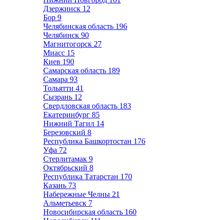
Дзержинск
12
Бор
9
Челябинская область
196
Челябинск
90
Магнитогорск
27
Миасс
15
Киев
190
Самарская область
189
Самара
93
Тольятти
41
Сызрань
12
Свердловская область
183
Екатеринбург
85
Нижний Тагил
14
Березовский
8
Республика Башкортостан
176
Уфа
72
Стерлитамак
9
Октябрьский
8
Республика Татарстан
170
Казань
73
Набережные Челны
21
Альметьевск
7
Новосибирская область
160