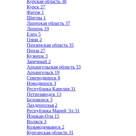
Курская область
38
Курск
27
Фатеж
1
Щигры
1
Липецкая область
37
Липецк
19
Елец
5
Грязи
2
Пензенская область
35
Пенза
27
Кузнецк
3
Заречный
2
Архангельская область
33
Архангельск
19
Северодвинск
8
Новодвинск
3
Республика Карелия
31
Петрозаводск
13
Беломорск
3
Лахденпохья
2
Республика Марий Эл
31
Йошкар-Ола
15
Волжск
3
Козьмодемьянск
2
Курганская область
31