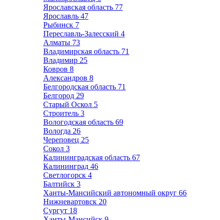
Ярославская область
77
Ярославль
47
Рыбинск
7
Переславль-Залесский
4
Алматы
73
Владимирская область
71
Владимир
25
Ковров
8
Александров
8
Белгородская область
71
Белгород
29
Старый Оскол
5
Строитель
3
Вологодская область
69
Вологда
26
Череповец
25
Сокол
3
Калининградская область
67
Калининград
46
Светлогорск
4
Балтийск
3
Ханты-Мансийский автономный округ
66
Нижневартовск
20
Сургут
18
Ханты-Мансийск
9