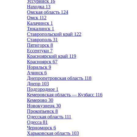
Уссурийск
16
Находка
13
Омская область
124
Омск
112
Калачинск
1
Тюкалинск
1
Ставропольский край
122
Ставрополь
31
Пятигорск
8
Ессентуки
7
Красноярский край
119
Красноярск
67
Норильск
9
Ачинск
6
Днепропетровская область
118
Днепр
103
Подгородное
1
Кемеровская область — Кузбасс
116
Кемерово
30
Новокузнецк
30
Прокопьевск
8
Одесская область
111
Одесса
81
Черноморск
6
Харьковская область
103