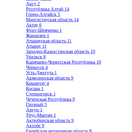
Аксу
2
Республика Алтай
14
Горно-Алтайск
5
Мангистауская область
14
Актау
6
Форт-Шевченко
1
Жанаозен
1
Атырауская область
11
Атырау
11
Западно-Казахстанская область
10
Уральск
8
Карачаево-Черкесская Республика
10
Черкесск
4
Усть-Джегута
1
Акмолинская область
9
Кокшетау
4
Косшы
1
Степногорск
1
Чеченская Республика
9
Грозный
5
Аргун
1
Урус-Мартан
1
Актюбинская область
9
Актобе
9
Еврейская автономная область
8