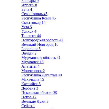
Бровары
9
Ирпень
8
Буча
4
Севастополь
45
Республика Коми
45
Сыктывкар
14
Ухта
5
Усинск
4
Ташкент
44
Новгородская область
42
Великий Новгород
16
Боровичи
5
Валдай
2
Мурманская область
41
Мурманск
15
Апатиты
4
Мончегорск
2
Республика Дагестан
40
Махачкала
15
Каспийск
5
Дербент
3
Псковская область
39
Псков
12
Великие Луки
8
Себеж
1