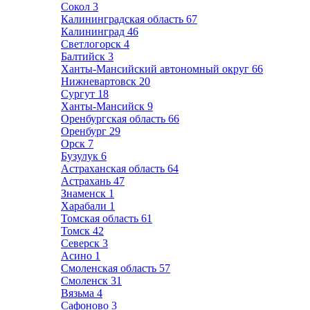
Сокол
3
Калининградская область
67
Калининград
46
Светлогорск
4
Балтийск
3
Ханты-Мансийский автономный округ
66
Нижневартовск
20
Сургут
18
Ханты-Мансийск
9
Оренбургская область
66
Оренбург
29
Орск
7
Бузулук
6
Астраханская область
64
Астрахань
47
Знаменск
1
Харабали
1
Томская область
61
Томск
42
Северск
3
Асино
1
Смоленская область
57
Смоленск
31
Вязьма
4
Сафоново
3