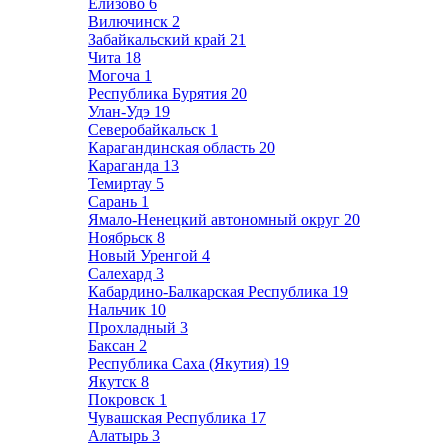
Елизово
6
Вилючинск
2
Забайкальский край
21
Чита
18
Могоча
1
Республика Бурятия
20
Улан-Удэ
19
Северобайкальск
1
Карагандинская область
20
Караганда
13
Темиртау
5
Сарань
1
Ямало-Ненецкий автономный округ
20
Ноябрьск
8
Новый Уренгой
4
Салехард
3
Кабардино-Балкарская Республика
19
Нальчик
10
Прохладный
3
Баксан
2
Республика Саха (Якутия)
19
Якутск
8
Покровск
1
Чувашская Республика
17
Алатырь
3