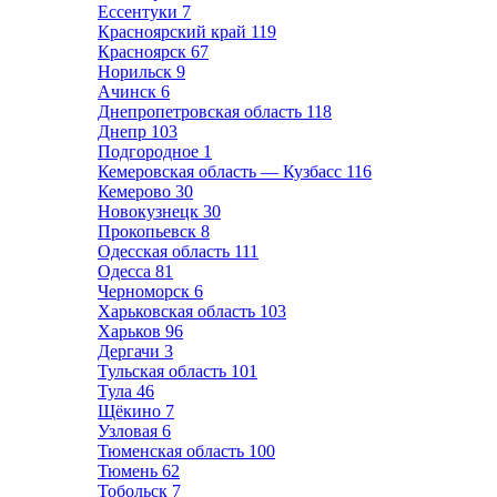
Ессентуки
7
Красноярский край
119
Красноярск
67
Норильск
9
Ачинск
6
Днепропетровская область
118
Днепр
103
Подгородное
1
Кемеровская область — Кузбасс
116
Кемерово
30
Новокузнецк
30
Прокопьевск
8
Одесская область
111
Одесса
81
Черноморск
6
Харьковская область
103
Харьков
96
Дергачи
3
Тульская область
101
Тула
46
Щёкино
7
Узловая
6
Тюменская область
100
Тюмень
62
Тобольск
7