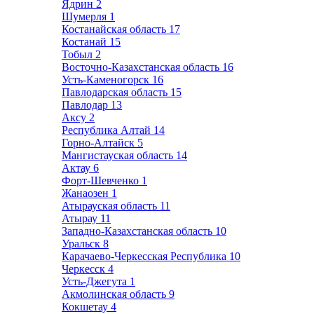
Ядрин
2
Шумерля
1
Костанайская область
17
Костанай
15
Тобыл
2
Восточно-Казахстанская область
16
Усть-Каменогорск
16
Павлодарская область
15
Павлодар
13
Аксу
2
Республика Алтай
14
Горно-Алтайск
5
Мангистауская область
14
Актау
6
Форт-Шевченко
1
Жанаозен
1
Атырауская область
11
Атырау
11
Западно-Казахстанская область
10
Уральск
8
Карачаево-Черкесская Республика
10
Черкесск
4
Усть-Джегута
1
Акмолинская область
9
Кокшетау
4