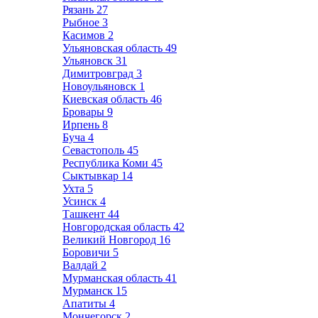
Рязань
27
Рыбное
3
Касимов
2
Ульяновская область
49
Ульяновск
31
Димитровград
3
Новоульяновск
1
Киевская область
46
Бровары
9
Ирпень
8
Буча
4
Севастополь
45
Республика Коми
45
Сыктывкар
14
Ухта
5
Усинск
4
Ташкент
44
Новгородская область
42
Великий Новгород
16
Боровичи
5
Валдай
2
Мурманская область
41
Мурманск
15
Апатиты
4
Мончегорск
2