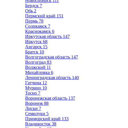
Новосибирск
111
Бердск
7
Обь
2
Пермский край
151
Пермь
78
Соликамск
7
Краснокамск
6
Иркутская область
147
Иркутск
68
Ангарск
15
Братск
10
Волгоградская область
147
Волгоград
83
Волжский
11
Михайловка
6
Ленинградская область
140
Гатчина
12
Мурино
10
Тосно
7
Воронежская область
137
Воронеж
88
Лиски
7
Семилуки
5
Приморский край
133
Владивосток
38