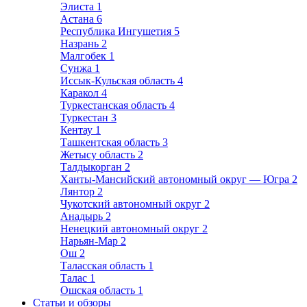
Элиста
1
Астана
6
Республика Ингушетия
5
Назрань
2
Малгобек
1
Сунжа
1
Иссык-Кульская область
4
Каракол
4
Туркестанская область
4
Туркестан
3
Кентау
1
Ташкентская область
3
Жетысу область
2
Талдыкорган
2
Ханты-Мансийский автономный округ — Югра
2
Лянтор
2
Чукотский автономный округ
2
Анадырь
2
Ненецкий автономный округ
2
Нарьян-Мар
2
Ош
2
Таласская область
1
Талас
1
Ошская область
1
Статьи и обзоры