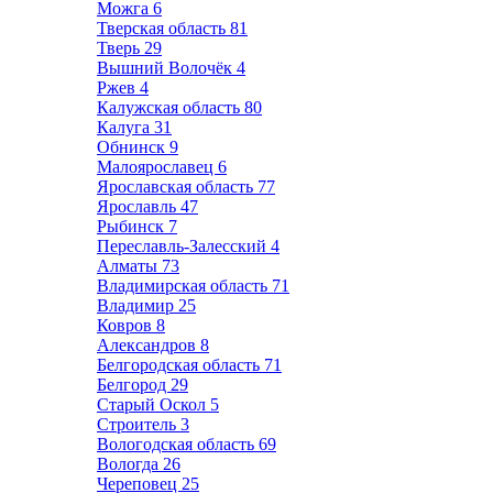
Можга
6
Тверская область
81
Тверь
29
Вышний Волочёк
4
Ржев
4
Калужская область
80
Калуга
31
Обнинск
9
Малоярославец
6
Ярославская область
77
Ярославль
47
Рыбинск
7
Переславль-Залесский
4
Алматы
73
Владимирская область
71
Владимир
25
Ковров
8
Александров
8
Белгородская область
71
Белгород
29
Старый Оскол
5
Строитель
3
Вологодская область
69
Вологда
26
Череповец
25