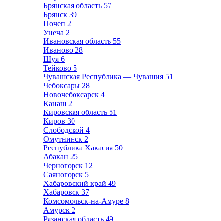
Брянская область
57
Брянск
39
Почеп
2
Унеча
2
Ивановская область
55
Иваново
28
Шуя
6
Тейково
5
Чувашская Республика — Чувашия
51
Чебоксары
28
Новочебоксарск
4
Канаш
2
Кировская область
51
Киров
30
Слободской
4
Омутнинск
2
Республика Хакасия
50
Абакан
25
Черногорск
12
Саяногорск
5
Хабаровский край
49
Хабаровск
37
Комсомольск-на-Амуре
8
Амурск
2
Рязанская область
49