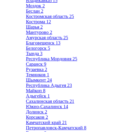
Владикавказ
15
Моздок
2
Беслан
2
Костромская область
25
Кострома
12
Шарья
2
Мантурово
2
Амурская область
25
Благовещенск
13
Белогорск
5
Тында
3
Республика Мордовия
25
Саранск
9
Рузаевка
2
Темников
1
Шымкент
24
Республика Адыгея
23
Майкоп
8
Адыгейск
1
Сахалинская область
21
Южно-Сахалинск
14
Долинск
2
Корсаков
2
Камчатский край
21
Петропавловск-Камчатский
8