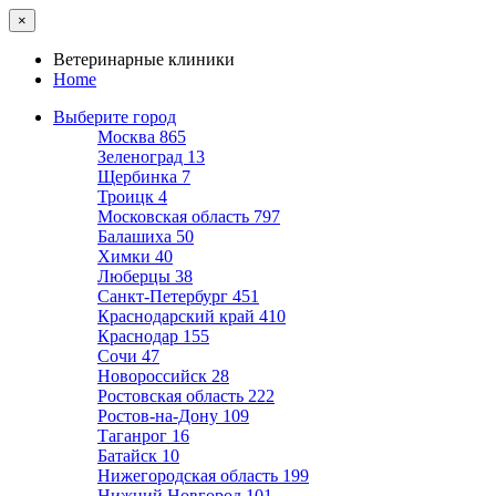
×
Ветеринарные клиники
Home
Выберите город
Москва
865
Зеленоград
13
Щербинка
7
Троицк
4
Московская область
797
Балашиха
50
Химки
40
Люберцы
38
Санкт-Петербург
451
Краснодарский край
410
Краснодар
155
Сочи
47
Новороссийск
28
Ростовская область
222
Ростов-на-Дону
109
Таганрог
16
Батайск
10
Нижегородская область
199
Нижний Новгород
101