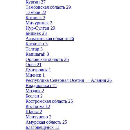
Курган
27
Тамбовская область
29
Тамбов
22
Котовск
3
Мичуринск
2
Нур-Султан
29
Бишкек
28
Алматинская область
26
Каскелен
3
Талгар
3
Капшагай
3
Орловская область
26
Орел
21
Дмитровск
1
Мценск
1
Республика Северная Осетия — Алания
26
Владикавказ
15
Моздок
2
Беслан
2
Костромская область
25
Кострома
12
Шарья
2
Мантурово
2
Амурская область
25
Благовещенск
13