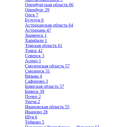
Оренбургская область
66
Оренбург
29
Орск
7
Бузулук
6
Астраханская область
64
Астрахань
47
Знаменск
1
Харабали
1
Томская область
61
Томск
42
Северск
3
Асино
1
Смоленская область
57
Смоленск
31
Вязьма
4
Сафоново
3
Брянская область
57
Брянск
39
Почеп
2
Унеча
2
Ивановская область
55
Иваново
28
Шуя
6
Тейково
5