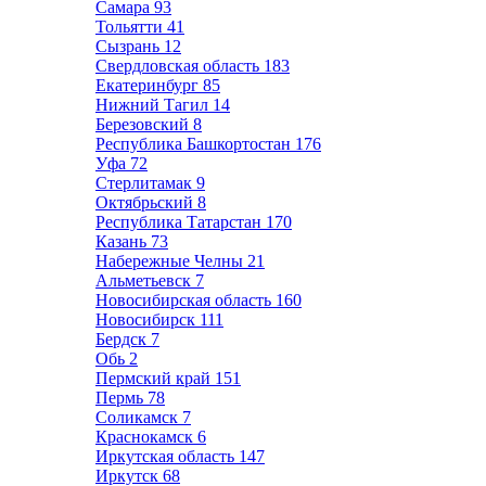
Самара
93
Тольятти
41
Сызрань
12
Свердловская область
183
Екатеринбург
85
Нижний Тагил
14
Березовский
8
Республика Башкортостан
176
Уфа
72
Стерлитамак
9
Октябрьский
8
Республика Татарстан
170
Казань
73
Набережные Челны
21
Альметьевск
7
Новосибирская область
160
Новосибирск
111
Бердск
7
Обь
2
Пермский край
151
Пермь
78
Соликамск
7
Краснокамск
6
Иркутская область
147
Иркутск
68