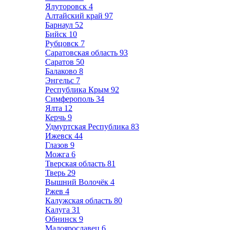
Ялуторовск
4
Алтайский край
97
Барнаул
52
Бийск
10
Рубцовск
7
Саратовская область
93
Саратов
50
Балаково
8
Энгельс
7
Республика Крым
92
Симферополь
34
Ялта
12
Керчь
9
Удмуртская Республика
83
Ижевск
44
Глазов
9
Можга
6
Тверская область
81
Тверь
29
Вышний Волочёк
4
Ржев
4
Калужская область
80
Калуга
31
Обнинск
9
Малоярославец
6