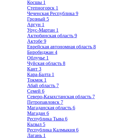
Косшы
1
Степногорск
1
Чеченская Республика
9
Грозный
5
Аргун
1
Урус-Мартан
1
Актюбинская область
9
Актобе
9
Еврейская автономная область
8
Биробиджан
4
Облучье
1
Чуйская область
8
Кант
3
Кара-Балта
1
Токмок
1
Абай область
7
Семей
6
Северо-Казахстанская область
7
Петропавловск
7
Магаданская область
6
Магадан
6
Республика Тыва
6
Кызыл
5
Республика Калмыкия
6
Лагань
1