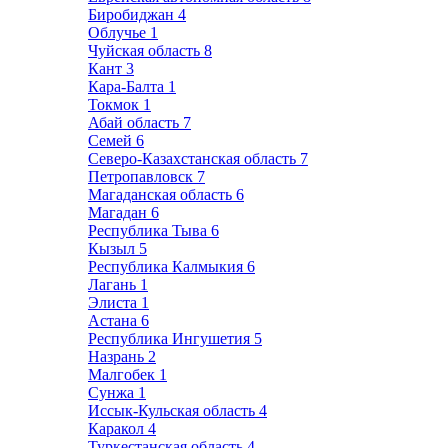
Биробиджан
4
Облучье
1
Чуйская область
8
Кант
3
Кара-Балта
1
Токмок
1
Абай область
7
Семей
6
Северо-Казахстанская область
7
Петропавловск
7
Магаданская область
6
Магадан
6
Республика Тыва
6
Кызыл
5
Республика Калмыкия
6
Лагань
1
Элиста
1
Астана
6
Республика Ингушетия
5
Назрань
2
Малгобек
1
Сунжа
1
Иссык-Кульская область
4
Каракол
4
Туркестанская область
4