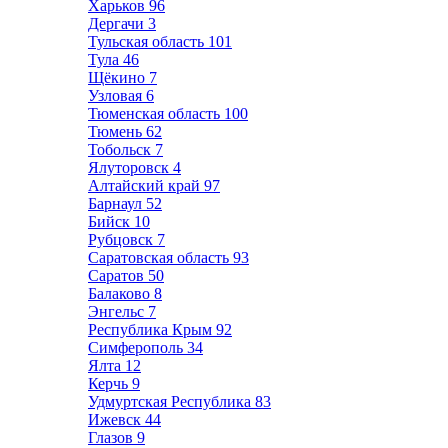
Харьков
96
Дергачи
3
Тульская область
101
Тула
46
Щёкино
7
Узловая
6
Тюменская область
100
Тюмень
62
Тобольск
7
Ялуторовск
4
Алтайский край
97
Барнаул
52
Бийск
10
Рубцовск
7
Саратовская область
93
Саратов
50
Балаково
8
Энгельс
7
Республика Крым
92
Симферополь
34
Ялта
12
Керчь
9
Удмуртская Республика
83
Ижевск
44
Глазов
9