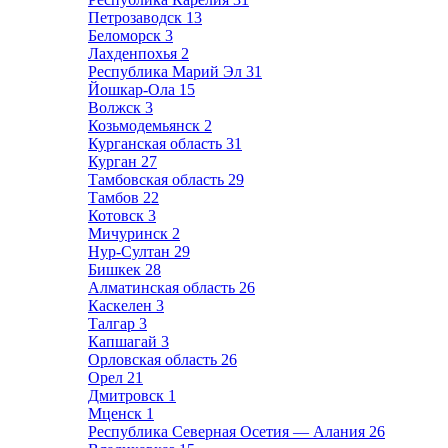
Петрозаводск
13
Беломорск
3
Лахденпохья
2
Республика Марий Эл
31
Йошкар-Ола
15
Волжск
3
Козьмодемьянск
2
Курганская область
31
Курган
27
Тамбовская область
29
Тамбов
22
Котовск
3
Мичуринск
2
Нур-Султан
29
Бишкек
28
Алматинская область
26
Каскелен
3
Талгар
3
Капшагай
3
Орловская область
26
Орел
21
Дмитровск
1
Мценск
1
Республика Северная Осетия — Алания
26