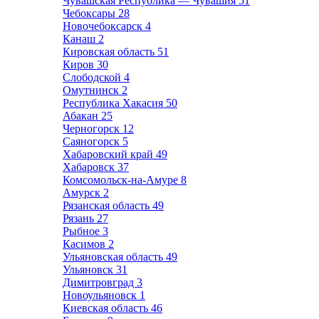
Чувашская Республика — Чувашия
51
Чебоксары
28
Новочебоксарск
4
Канаш
2
Кировская область
51
Киров
30
Слободской
4
Омутнинск
2
Республика Хакасия
50
Абакан
25
Черногорск
12
Саяногорск
5
Хабаровский край
49
Хабаровск
37
Комсомольск-на-Амуре
8
Амурск
2
Рязанская область
49
Рязань
27
Рыбное
3
Касимов
2
Ульяновская область
49
Ульяновск
31
Димитровград
3
Новоульяновск
1
Киевская область
46