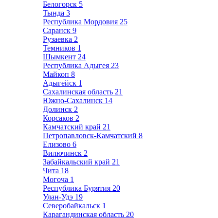
Белогорск
5
Тында
3
Республика Мордовия
25
Саранск
9
Рузаевка
2
Темников
1
Шымкент
24
Республика Адыгея
23
Майкоп
8
Адыгейск
1
Сахалинская область
21
Южно-Сахалинск
14
Долинск
2
Корсаков
2
Камчатский край
21
Петропавловск-Камчатский
8
Елизово
6
Вилючинск
2
Забайкальский край
21
Чита
18
Могоча
1
Республика Бурятия
20
Улан-Удэ
19
Северобайкальск
1
Карагандинская область
20