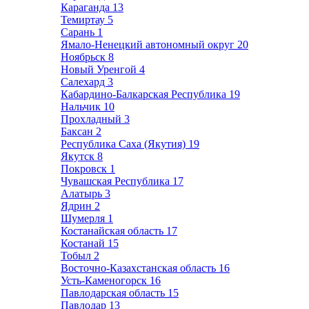
Караганда
13
Темиртау
5
Сарань
1
Ямало-Ненецкий автономный округ
20
Ноябрьск
8
Новый Уренгой
4
Салехард
3
Кабардино-Балкарская Республика
19
Нальчик
10
Прохладный
3
Баксан
2
Республика Саха (Якутия)
19
Якутск
8
Покровск
1
Чувашская Республика
17
Алатырь
3
Ядрин
2
Шумерля
1
Костанайская область
17
Костанай
15
Тобыл
2
Восточно-Казахстанская область
16
Усть-Каменогорск
16
Павлодарская область
15
Павлодар
13