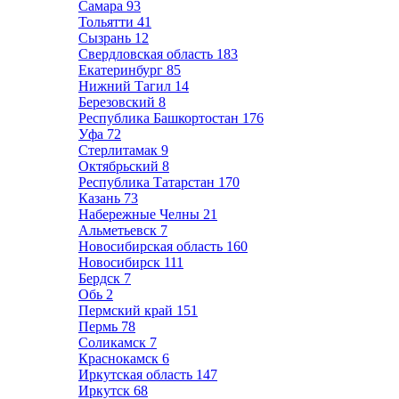
Самара
93
Тольятти
41
Сызрань
12
Свердловская область
183
Екатеринбург
85
Нижний Тагил
14
Березовский
8
Республика Башкортостан
176
Уфа
72
Стерлитамак
9
Октябрьский
8
Республика Татарстан
170
Казань
73
Набережные Челны
21
Альметьевск
7
Новосибирская область
160
Новосибирск
111
Бердск
7
Обь
2
Пермский край
151
Пермь
78
Соликамск
7
Краснокамск
6
Иркутская область
147
Иркутск
68