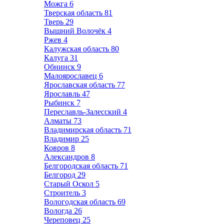
Можга
6
Тверская область
81
Тверь
29
Вышний Волочёк
4
Ржев
4
Калужская область
80
Калуга
31
Обнинск
9
Малоярославец
6
Ярославская область
77
Ярославль
47
Рыбинск
7
Переславль-Залесский
4
Алматы
73
Владимирская область
71
Владимир
25
Ковров
8
Александров
8
Белгородская область
71
Белгород
29
Старый Оскол
5
Строитель
3
Вологодская область
69
Вологда
26
Череповец
25