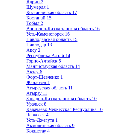
Ядрин
2
Шумерля
1
Костанайская область
17
Костанай
15
Тобыл
2
Восточно-Казахстанская область
16
Усть-Каменогорск
16
Павлодарская область
15
Павлодар
13
Аксу
2
Республика Алтай
14
Горно-Алтайск
5
Мангистауская область
14
Актау
6
Форт-Шевченко
1
Жанаозен
1
Атырауская область
11
Атырау
11
Западно-Казахстанская область
10
Уральск
8
Карачаево-Черкесская Республика
10
Черкесск
4
Усть-Джегута
1
Акмолинская область
9
Кокшетау
4