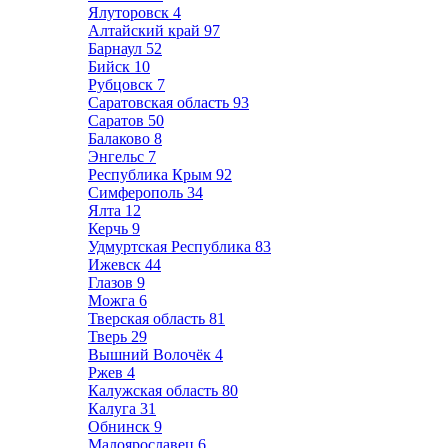
Ялуторовск
4
Алтайский край
97
Барнаул
52
Бийск
10
Рубцовск
7
Саратовская область
93
Саратов
50
Балаково
8
Энгельс
7
Республика Крым
92
Симферополь
34
Ялта
12
Керчь
9
Удмуртская Республика
83
Ижевск
44
Глазов
9
Можга
6
Тверская область
81
Тверь
29
Вышний Волочёк
4
Ржев
4
Калужская область
80
Калуга
31
Обнинск
9
Малоярославец
6