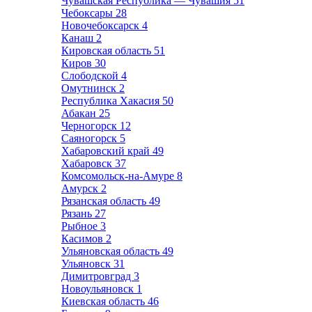
Чувашская Республика — Чувашия
51
Чебоксары
28
Новочебоксарск
4
Канаш
2
Кировская область
51
Киров
30
Слободской
4
Омутнинск
2
Республика Хакасия
50
Абакан
25
Черногорск
12
Саяногорск
5
Хабаровский край
49
Хабаровск
37
Комсомольск-на-Амуре
8
Амурск
2
Рязанская область
49
Рязань
27
Рыбное
3
Касимов
2
Ульяновская область
49
Ульяновск
31
Димитровград
3
Новоульяновск
1
Киевская область
46