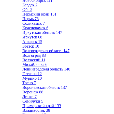
Новосибирск
111
Бердск
7
Обь
2
Пермский край
151
Пермь
78
Соликамск
7
Краснокамск
6
Иркутская область
147
Иркутск
68
Ангарск
15
Братск
10
Волгоградская область
147
Волгоград
83
Волжский
11
Михайловка
6
Ленинградская область
140
Гатчина
12
Мурино
10
Тосно
7
Воронежская область
137
Воронеж
88
Лиски
7
Семилуки
5
Приморский край
133
Владивосток
38