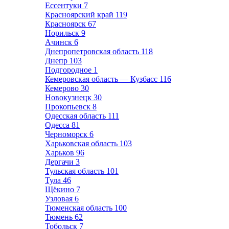
Ессентуки
7
Красноярский край
119
Красноярск
67
Норильск
9
Ачинск
6
Днепропетровская область
118
Днепр
103
Подгородное
1
Кемеровская область — Кузбасс
116
Кемерово
30
Новокузнецк
30
Прокопьевск
8
Одесская область
111
Одесса
81
Черноморск
6
Харьковская область
103
Харьков
96
Дергачи
3
Тульская область
101
Тула
46
Щёкино
7
Узловая
6
Тюменская область
100
Тюмень
62
Тобольск
7