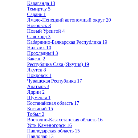
Караганда
13
Темиртау
5
Сарань
1
Ямало-Ненецкий автономный округ
20
Ноябрьск
8
Новый Уренгой
4
Салехард
3
Кабардино-Балкарская Республика
19
Нальчик
10
Прохладный
3
Баксан
2
Республика Саха (Якутия)
19
Якутск
8
Покровск
1
Чувашская Республика
17
Алатырь
3
Ядрин
2
Шумерля
1
Костанайская область
17
Костанай
15
Тобыл
2
Восточно-Казахстанская область
16
Усть-Каменогорск
16
Павлодарская область
15
Павлодар
13