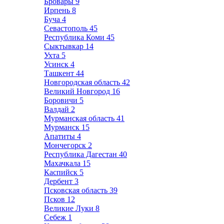
Бровары
9
Ирпень
8
Буча
4
Севастополь
45
Республика Коми
45
Сыктывкар
14
Ухта
5
Усинск
4
Ташкент
44
Новгородская область
42
Великий Новгород
16
Боровичи
5
Валдай
2
Мурманская область
41
Мурманск
15
Апатиты
4
Мончегорск
2
Республика Дагестан
40
Махачкала
15
Каспийск
5
Дербент
3
Псковская область
39
Псков
12
Великие Луки
8
Себеж
1