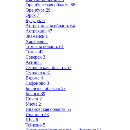
Оренбургская область
66
Оренбург
29
Орск
7
Бузулук
6
Астраханская область
64
Астрахань
47
Знаменск
1
Харабали
1
Томская область
61
Томск
42
Северск
3
Асино
1
Смоленская область
57
Смоленск
31
Вязьма
4
Сафоново
3
Брянская область
57
Брянск
39
Почеп
2
Унеча
2
Ивановская область
55
Иваново
28
Шуя
6
Тейково
5