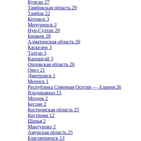
Курган
27
Тамбовская область
29
Тамбов
22
Котовск
3
Мичуринск
2
Нур-Султан
29
Бишкек
28
Алматинская область
26
Каскелен
3
Талгар
3
Капшагай
3
Орловская область
26
Орел
21
Дмитровск
1
Мценск
1
Республика Северная Осетия — Алания
26
Владикавказ
15
Моздок
2
Беслан
2
Костромская область
25
Кострома
12
Шарья
2
Мантурово
2
Амурская область
25
Благовещенск
13