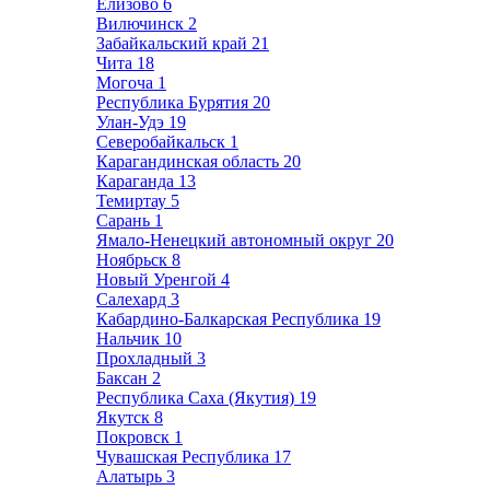
Елизово
6
Вилючинск
2
Забайкальский край
21
Чита
18
Могоча
1
Республика Бурятия
20
Улан-Удэ
19
Северобайкальск
1
Карагандинская область
20
Караганда
13
Темиртау
5
Сарань
1
Ямало-Ненецкий автономный округ
20
Ноябрьск
8
Новый Уренгой
4
Салехард
3
Кабардино-Балкарская Республика
19
Нальчик
10
Прохладный
3
Баксан
2
Республика Саха (Якутия)
19
Якутск
8
Покровск
1
Чувашская Республика
17
Алатырь
3