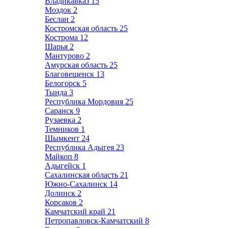
Владикавказ
15
Моздок
2
Беслан
2
Костромская область
25
Кострома
12
Шарья
2
Мантурово
2
Амурская область
25
Благовещенск
13
Белогорск
5
Тында
3
Республика Мордовия
25
Саранск
9
Рузаевка
2
Темников
1
Шымкент
24
Республика Адыгея
23
Майкоп
8
Адыгейск
1
Сахалинская область
21
Южно-Сахалинск
14
Долинск
2
Корсаков
2
Камчатский край
21
Петропавловск-Камчатский
8