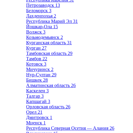
Петрозаводск
13
Беломорск
3
Лахденпохья
2
Республика Марий Эл
31
Йошкар-Ола
15
Волжск
3
Козьмодемьянск
2
Курганская область
31
Курган
27
Тамбовская область
29
Тамбов
22
Котовск
3
Мичуринск
2
Нур-Султан
29
Бишкек
28
Алматинская область
26
Каскелен
3
Талгар
3
Капшагай
3
Орловская область
26
Орел
21
Дмитровск
1
Мценск
1
Республика Северная Осетия — Алания
26