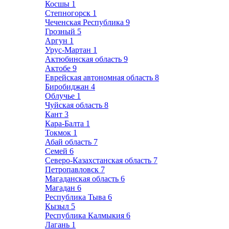
Косшы
1
Степногорск
1
Чеченская Республика
9
Грозный
5
Аргун
1
Урус-Мартан
1
Актюбинская область
9
Актобе
9
Еврейская автономная область
8
Биробиджан
4
Облучье
1
Чуйская область
8
Кант
3
Кара-Балта
1
Токмок
1
Абай область
7
Семей
6
Северо-Казахстанская область
7
Петропавловск
7
Магаданская область
6
Магадан
6
Республика Тыва
6
Кызыл
5
Республика Калмыкия
6
Лагань
1