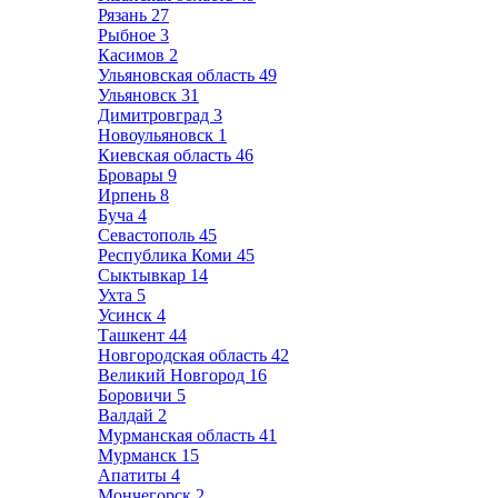
Рязань
27
Рыбное
3
Касимов
2
Ульяновская область
49
Ульяновск
31
Димитровград
3
Новоульяновск
1
Киевская область
46
Бровары
9
Ирпень
8
Буча
4
Севастополь
45
Республика Коми
45
Сыктывкар
14
Ухта
5
Усинск
4
Ташкент
44
Новгородская область
42
Великий Новгород
16
Боровичи
5
Валдай
2
Мурманская область
41
Мурманск
15
Апатиты
4
Мончегорск
2