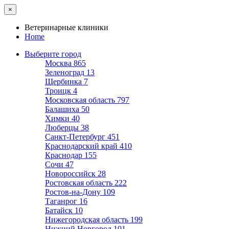
×
Ветеринарные клиники
Home
Выберите город
Москва
865
Зеленоград
13
Щербинка
7
Троицк
4
Московская область
797
Балашиха
50
Химки
40
Люберцы
38
Санкт-Петербург
451
Краснодарский край
410
Краснодар
155
Сочи
47
Новороссийск
28
Ростовская область
222
Ростов-на-Дону
109
Таганрог
16
Батайск
10
Нижегородская область
199
Нижний Новгород
101