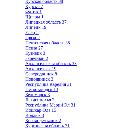
Курская область
38
Курск
27
Фатеж
1
Щигры
1
Липецкая область
37
Липецк
19
Елец
5
Грязи
2
Пензенская область
35
Пенза
27
Кузнецк
3
Заречный
2
Архангельская область
33
Архангельск
19
Северодвинск
8
Новодвинск
3
Республика Карелия
31
Петрозаводск
13
Беломорск
3
Лахденпохья
2
Республика Марий Эл
31
Йошкар-Ола
15
Волжск
3
Козьмодемьянск
2
Курганская область
31