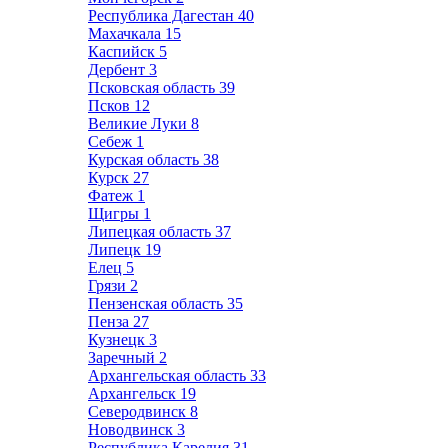
Республика Дагестан
40
Махачкала
15
Каспийск
5
Дербент
3
Псковская область
39
Псков
12
Великие Луки
8
Себеж
1
Курская область
38
Курск
27
Фатеж
1
Щигры
1
Липецкая область
37
Липецк
19
Елец
5
Грязи
2
Пензенская область
35
Пенза
27
Кузнецк
3
Заречный
2
Архангельская область
33
Архангельск
19
Северодвинск
8
Новодвинск
3
Республика Карелия
31