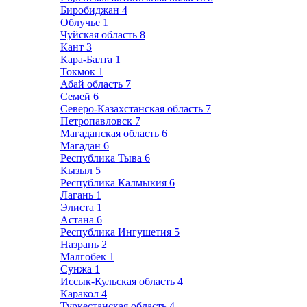
Биробиджан
4
Облучье
1
Чуйская область
8
Кант
3
Кара-Балта
1
Токмок
1
Абай область
7
Семей
6
Северо-Казахстанская область
7
Петропавловск
7
Магаданская область
6
Магадан
6
Республика Тыва
6
Кызыл
5
Республика Калмыкия
6
Лагань
1
Элиста
1
Астана
6
Республика Ингушетия
5
Назрань
2
Малгобек
1
Сунжа
1
Иссык-Кульская область
4
Каракол
4
Туркестанская область
4