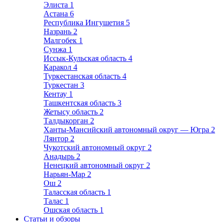
Элиста
1
Астана
6
Республика Ингушетия
5
Назрань
2
Малгобек
1
Сунжа
1
Иссык-Кульская область
4
Каракол
4
Туркестанская область
4
Туркестан
3
Кентау
1
Ташкентская область
3
Жетысу область
2
Талдыкорган
2
Ханты-Мансийский автономный округ — Югра
2
Лянтор
2
Чукотский автономный округ
2
Анадырь
2
Ненецкий автономный округ
2
Нарьян-Мар
2
Ош
2
Таласская область
1
Талас
1
Ошская область
1
Статьи и обзоры