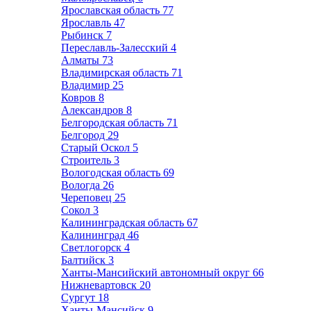
Ярославская область
77
Ярославль
47
Рыбинск
7
Переславль-Залесский
4
Алматы
73
Владимирская область
71
Владимир
25
Ковров
8
Александров
8
Белгородская область
71
Белгород
29
Старый Оскол
5
Строитель
3
Вологодская область
69
Вологда
26
Череповец
25
Сокол
3
Калининградская область
67
Калининград
46
Светлогорск
4
Балтийск
3
Ханты-Мансийский автономный округ
66
Нижневартовск
20
Сургут
18
Ханты-Мансийск
9