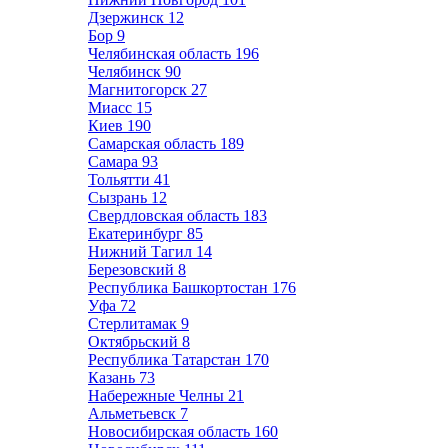
Дзержинск
12
Бор
9
Челябинская область
196
Челябинск
90
Магнитогорск
27
Миасс
15
Киев
190
Самарская область
189
Самара
93
Тольятти
41
Сызрань
12
Свердловская область
183
Екатеринбург
85
Нижний Тагил
14
Березовский
8
Республика Башкортостан
176
Уфа
72
Стерлитамак
9
Октябрьский
8
Республика Татарстан
170
Казань
73
Набережные Челны
21
Альметьевск
7
Новосибирская область
160