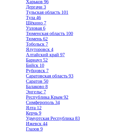
Харьков
96
Дергачи
3
Тульская область
101
Тула
46
Щёкино
7
Узловая
6
Тюменская область
100
Тюмень
62
Тобольск
7
Ялуторовск
4
Алтайский край
97
Барнаул
52
Бийск
10
Рубцовск
7
Саратовская область
93
Саратов
50
Балаково
8
Энгельс
7
Республика Крым
92
Симферополь
34
Ялта
12
Керчь
9
Удмуртская Республика
83
Ижевск
44
Глазов
9