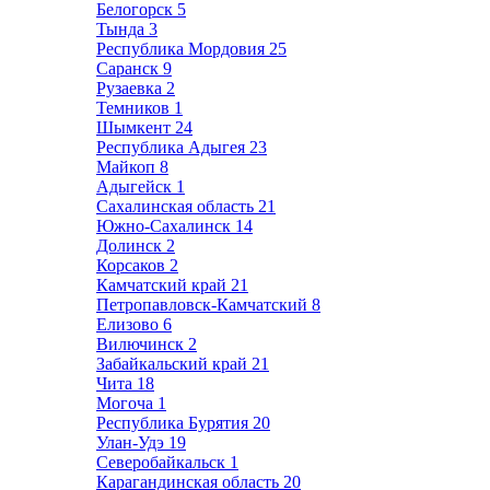
Белогорск
5
Тында
3
Республика Мордовия
25
Саранск
9
Рузаевка
2
Темников
1
Шымкент
24
Республика Адыгея
23
Майкоп
8
Адыгейск
1
Сахалинская область
21
Южно-Сахалинск
14
Долинск
2
Корсаков
2
Камчатский край
21
Петропавловск-Камчатский
8
Елизово
6
Вилючинск
2
Забайкальский край
21
Чита
18
Могоча
1
Республика Бурятия
20
Улан-Удэ
19
Северобайкальск
1
Карагандинская область
20