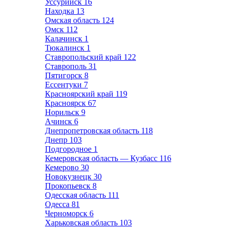
Уссурийск
16
Находка
13
Омская область
124
Омск
112
Калачинск
1
Тюкалинск
1
Ставропольский край
122
Ставрополь
31
Пятигорск
8
Ессентуки
7
Красноярский край
119
Красноярск
67
Норильск
9
Ачинск
6
Днепропетровская область
118
Днепр
103
Подгородное
1
Кемеровская область — Кузбасс
116
Кемерово
30
Новокузнецк
30
Прокопьевск
8
Одесская область
111
Одесса
81
Черноморск
6
Харьковская область
103