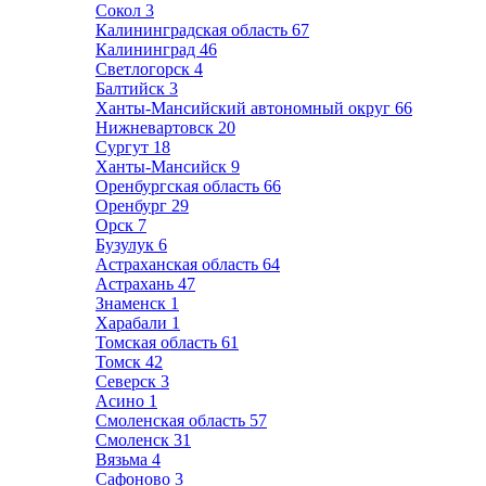
Сокол
3
Калининградская область
67
Калининград
46
Светлогорск
4
Балтийск
3
Ханты-Мансийский автономный округ
66
Нижневартовск
20
Сургут
18
Ханты-Мансийск
9
Оренбургская область
66
Оренбург
29
Орск
7
Бузулук
6
Астраханская область
64
Астрахань
47
Знаменск
1
Харабали
1
Томская область
61
Томск
42
Северск
3
Асино
1
Смоленская область
57
Смоленск
31
Вязьма
4
Сафоново
3