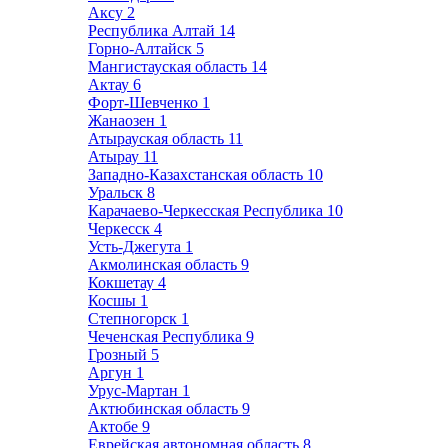
Аксу
2
Республика Алтай
14
Горно-Алтайск
5
Мангистауская область
14
Актау
6
Форт-Шевченко
1
Жанаозен
1
Атырауская область
11
Атырау
11
Западно-Казахстанская область
10
Уральск
8
Карачаево-Черкесская Республика
10
Черкесск
4
Усть-Джегута
1
Акмолинская область
9
Кокшетау
4
Косшы
1
Степногорск
1
Чеченская Республика
9
Грозный
5
Аргун
1
Урус-Мартан
1
Актюбинская область
9
Актобе
9
Еврейская автономная область
8