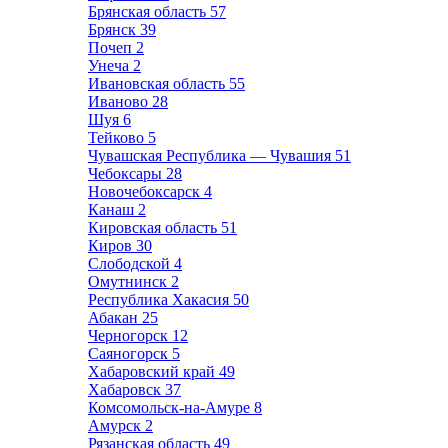
Брянская область
57
Брянск
39
Почеп
2
Унеча
2
Ивановская область
55
Иваново
28
Шуя
6
Тейково
5
Чувашская Республика — Чувашия
51
Чебоксары
28
Новочебоксарск
4
Канаш
2
Кировская область
51
Киров
30
Слободской
4
Омутнинск
2
Республика Хакасия
50
Абакан
25
Черногорск
12
Саяногорск
5
Хабаровский край
49
Хабаровск
37
Комсомольск-на-Амуре
8
Амурск
2
Рязанская область
49