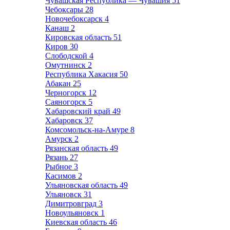
Чувашская Республика — Чувашия
51
Чебоксары
28
Новочебоксарск
4
Канаш
2
Кировская область
51
Киров
30
Слободской
4
Омутнинск
2
Республика Хакасия
50
Абакан
25
Черногорск
12
Саяногорск
5
Хабаровский край
49
Хабаровск
37
Комсомольск-на-Амуре
8
Амурск
2
Рязанская область
49
Рязань
27
Рыбное
3
Касимов
2
Ульяновская область
49
Ульяновск
31
Димитровград
3
Новоульяновск
1
Киевская область
46