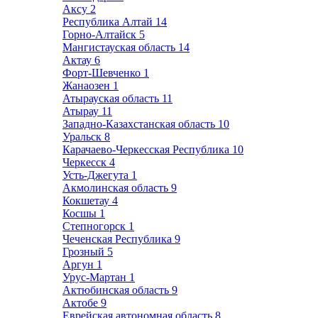
Аксу
2
Республика Алтай
14
Горно-Алтайск
5
Мангистауская область
14
Актау
6
Форт-Шевченко
1
Жанаозен
1
Атырауская область
11
Атырау
11
Западно-Казахстанская область
10
Уральск
8
Карачаево-Черкесская Республика
10
Черкесск
4
Усть-Джегута
1
Акмолинская область
9
Кокшетау
4
Косшы
1
Степногорск
1
Чеченская Республика
9
Грозный
5
Аргун
1
Урус-Мартан
1
Актюбинская область
9
Актобе
9
Еврейская автономная область
8