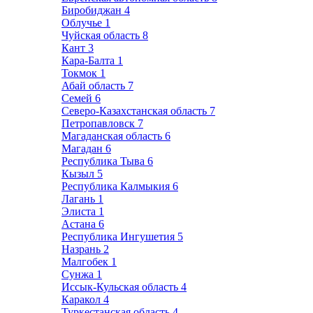
Биробиджан
4
Облучье
1
Чуйская область
8
Кант
3
Кара-Балта
1
Токмок
1
Абай область
7
Семей
6
Северо-Казахстанская область
7
Петропавловск
7
Магаданская область
6
Магадан
6
Республика Тыва
6
Кызыл
5
Республика Калмыкия
6
Лагань
1
Элиста
1
Астана
6
Республика Ингушетия
5
Назрань
2
Малгобек
1
Сунжа
1
Иссык-Кульская область
4
Каракол
4
Туркестанская область
4