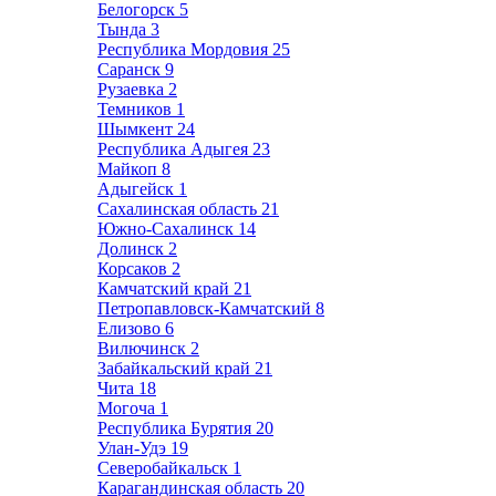
Белогорск
5
Тында
3
Республика Мордовия
25
Саранск
9
Рузаевка
2
Темников
1
Шымкент
24
Республика Адыгея
23
Майкоп
8
Адыгейск
1
Сахалинская область
21
Южно-Сахалинск
14
Долинск
2
Корсаков
2
Камчатский край
21
Петропавловск-Камчатский
8
Елизово
6
Вилючинск
2
Забайкальский край
21
Чита
18
Могоча
1
Республика Бурятия
20
Улан-Удэ
19
Северобайкальск
1
Карагандинская область
20