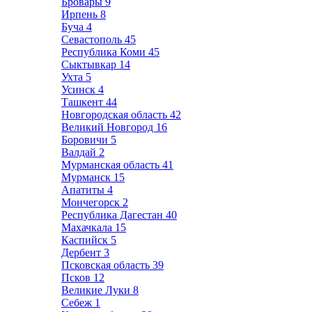
Бровары
9
Ирпень
8
Буча
4
Севастополь
45
Республика Коми
45
Сыктывкар
14
Ухта
5
Усинск
4
Ташкент
44
Новгородская область
42
Великий Новгород
16
Боровичи
5
Валдай
2
Мурманская область
41
Мурманск
15
Апатиты
4
Мончегорск
2
Республика Дагестан
40
Махачкала
15
Каспийск
5
Дербент
3
Псковская область
39
Псков
12
Великие Луки
8
Себеж
1