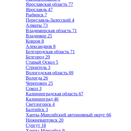
Ярославская область
77
Ярославль
47
Рыбинск
7
Переславль-Залесский
4
Алматы
73
Владимирская область
71
Владимир
25
Ковров
8
Александров
8
Белгородская область
71
Белгород
29
Старый Оскол
5
Строитель
3
Вологодская область
69
Вологда
26
Череповец
25
Сокол
3
Калининградская область
67
Калининград
46
Светлогорск
4
Балтийск
3
Ханты-Мансийский автономный округ
66
Нижневартовск
20
Сургут
18
Ханты-Мансийск
9