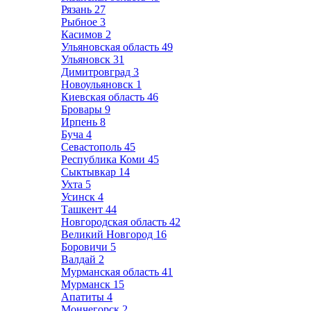
Рязань
27
Рыбное
3
Касимов
2
Ульяновская область
49
Ульяновск
31
Димитровград
3
Новоульяновск
1
Киевская область
46
Бровары
9
Ирпень
8
Буча
4
Севастополь
45
Республика Коми
45
Сыктывкар
14
Ухта
5
Усинск
4
Ташкент
44
Новгородская область
42
Великий Новгород
16
Боровичи
5
Валдай
2
Мурманская область
41
Мурманск
15
Апатиты
4
Мончегорск
2