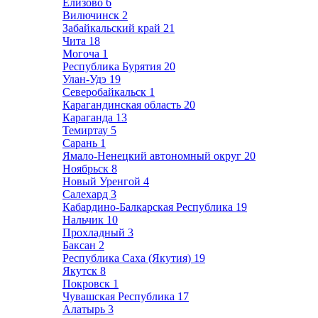
Елизово
6
Вилючинск
2
Забайкальский край
21
Чита
18
Могоча
1
Республика Бурятия
20
Улан-Удэ
19
Северобайкальск
1
Карагандинская область
20
Караганда
13
Темиртау
5
Сарань
1
Ямало-Ненецкий автономный округ
20
Ноябрьск
8
Новый Уренгой
4
Салехард
3
Кабардино-Балкарская Республика
19
Нальчик
10
Прохладный
3
Баксан
2
Республика Саха (Якутия)
19
Якутск
8
Покровск
1
Чувашская Республика
17
Алатырь
3