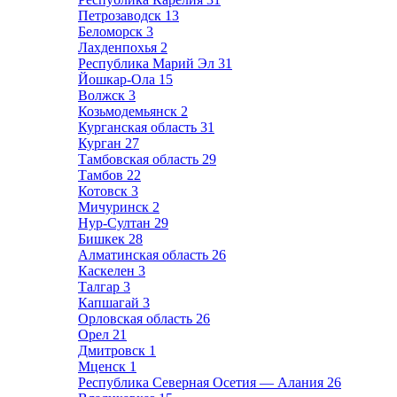
Петрозаводск
13
Беломорск
3
Лахденпохья
2
Республика Марий Эл
31
Йошкар-Ола
15
Волжск
3
Козьмодемьянск
2
Курганская область
31
Курган
27
Тамбовская область
29
Тамбов
22
Котовск
3
Мичуринск
2
Нур-Султан
29
Бишкек
28
Алматинская область
26
Каскелен
3
Талгар
3
Капшагай
3
Орловская область
26
Орел
21
Дмитровск
1
Мценск
1
Республика Северная Осетия — Алания
26