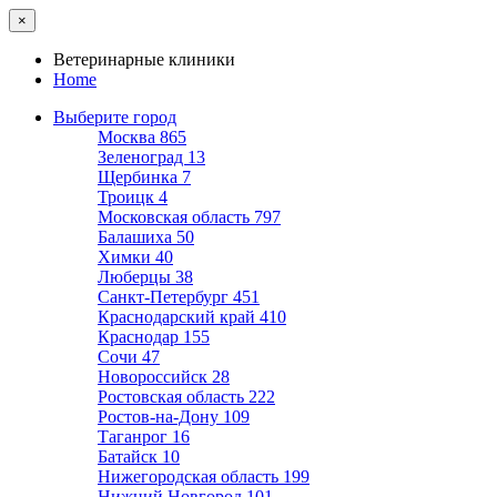
×
Ветеринарные клиники
Home
Выберите город
Москва
865
Зеленоград
13
Щербинка
7
Троицк
4
Московская область
797
Балашиха
50
Химки
40
Люберцы
38
Санкт-Петербург
451
Краснодарский край
410
Краснодар
155
Сочи
47
Новороссийск
28
Ростовская область
222
Ростов-на-Дону
109
Таганрог
16
Батайск
10
Нижегородская область
199
Нижний Новгород
101