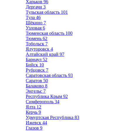
Харьков
96
Дергачи
3
Тульская область
101
Тула
46
Щёкино
7
Узловая
6
Тюменская область
100
Тюмень
62
Тобольск
7
Ялуторовск
4
Алтайский край
97
Барнаул
52
Бийск
10
Рубцовск
7
Саратовская область
93
Саратов
50
Балаково
8
Энгельс
7
Республика Крым
92
Симферополь
34
Ялта
12
Керчь
9
Удмуртская Республика
83
Ижевск
44
Глазов
9