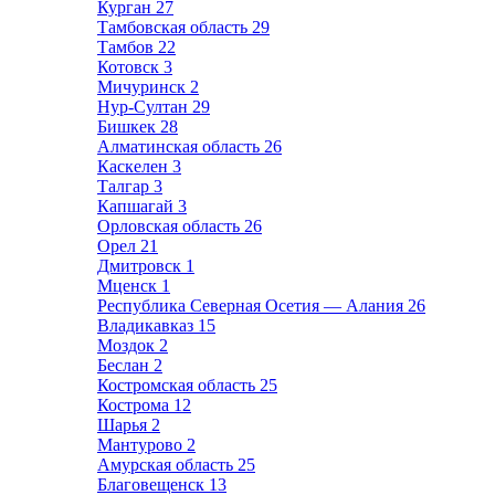
Курган
27
Тамбовская область
29
Тамбов
22
Котовск
3
Мичуринск
2
Нур-Султан
29
Бишкек
28
Алматинская область
26
Каскелен
3
Талгар
3
Капшагай
3
Орловская область
26
Орел
21
Дмитровск
1
Мценск
1
Республика Северная Осетия — Алания
26
Владикавказ
15
Моздок
2
Беслан
2
Костромская область
25
Кострома
12
Шарья
2
Мантурово
2
Амурская область
25
Благовещенск
13