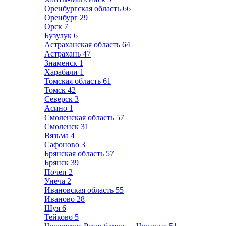
Оренбургская область
66
Оренбург
29
Орск
7
Бузулук
6
Астраханская область
64
Астрахань
47
Знаменск
1
Харабали
1
Томская область
61
Томск
42
Северск
3
Асино
1
Смоленская область
57
Смоленск
31
Вязьма
4
Сафоново
3
Брянская область
57
Брянск
39
Почеп
2
Унеча
2
Ивановская область
55
Иваново
28
Шуя
6
Тейково
5