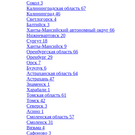
Сокол
3
Калининградская область
67
Калининград
46
Светлогорск
4
Балтийск
3
Ханты-Мансийский автономный округ
66
Нижневартовск
20
Сургут
18
Ханты-Мансийск
9
Оренбургская область
66
Оренбург
29
Орск
7
Бузулук
6
Астраханская область
64
Астрахань
47
Знаменск
1
Харабали
1
Томская область
61
Томск
42
Северск
3
Асино
1
Смоленская область
57
Смоленск
31
Вязьма
4
Сафоново
3