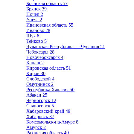
Брянская область
57
Брянск
39
Почеп
2
Унеча
2
Ивановская область
55
Иваново
28
Шуя
6
Тейково
5
Чувашская Республика — Чувашия
51
Чебоксары
28
Новочебоксарск
4
Канаш
2
Кировская область
51
Киров
30
Слободской
4
Омутнинск
2
Республика Хакасия
50
Абакан
25
Черногорск
12
Саяногорск
5
Хабаровский край
49
Хабаровск
37
Комсомольск-на-Амуре
8
Амурск
2
Рязанская область
49