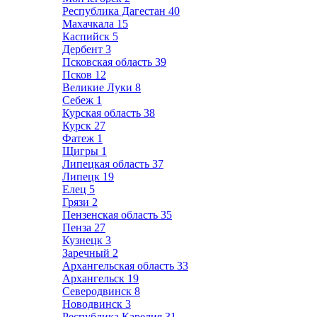
Республика Дагестан
40
Махачкала
15
Каспийск
5
Дербент
3
Псковская область
39
Псков
12
Великие Луки
8
Себеж
1
Курская область
38
Курск
27
Фатеж
1
Щигры
1
Липецкая область
37
Липецк
19
Елец
5
Грязи
2
Пензенская область
35
Пенза
27
Кузнецк
3
Заречный
2
Архангельская область
33
Архангельск
19
Северодвинск
8
Новодвинск
3
Республика Карелия
31