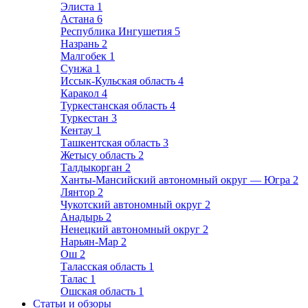
Элиста
1
Астана
6
Республика Ингушетия
5
Назрань
2
Малгобек
1
Сунжа
1
Иссык-Кульская область
4
Каракол
4
Туркестанская область
4
Туркестан
3
Кентау
1
Ташкентская область
3
Жетысу область
2
Талдыкорган
2
Ханты-Мансийский автономный округ — Югра
2
Лянтор
2
Чукотский автономный округ
2
Анадырь
2
Ненецкий автономный округ
2
Нарьян-Мар
2
Ош
2
Таласская область
1
Талас
1
Ошская область
1
Статьи и обзоры