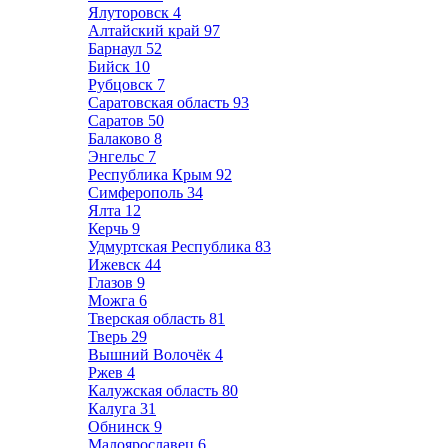
Ялуторовск
4
Алтайский край
97
Барнаул
52
Бийск
10
Рубцовск
7
Саратовская область
93
Саратов
50
Балаково
8
Энгельс
7
Республика Крым
92
Симферополь
34
Ялта
12
Керчь
9
Удмуртская Республика
83
Ижевск
44
Глазов
9
Можга
6
Тверская область
81
Тверь
29
Вышний Волочёк
4
Ржев
4
Калужская область
80
Калуга
31
Обнинск
9
Малоярославец
6