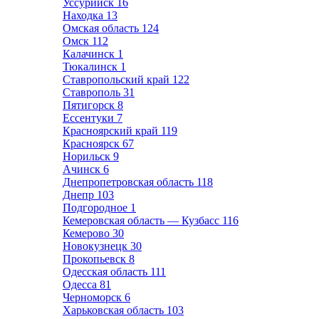
Уссурийск
16
Находка
13
Омская область
124
Омск
112
Калачинск
1
Тюкалинск
1
Ставропольский край
122
Ставрополь
31
Пятигорск
8
Ессентуки
7
Красноярский край
119
Красноярск
67
Норильск
9
Ачинск
6
Днепропетровская область
118
Днепр
103
Подгородное
1
Кемеровская область — Кузбасс
116
Кемерово
30
Новокузнецк
30
Прокопьевск
8
Одесская область
111
Одесса
81
Черноморск
6
Харьковская область
103