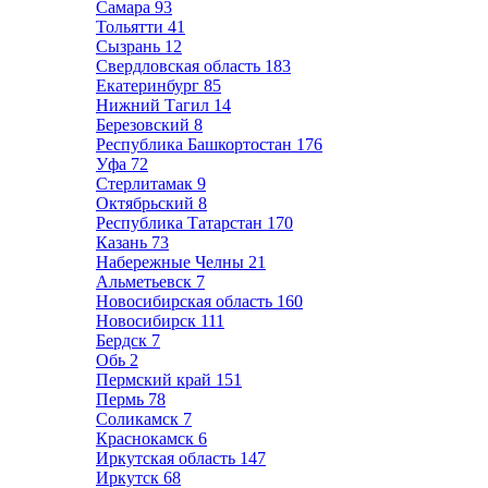
Самара
93
Тольятти
41
Сызрань
12
Свердловская область
183
Екатеринбург
85
Нижний Тагил
14
Березовский
8
Республика Башкортостан
176
Уфа
72
Стерлитамак
9
Октябрьский
8
Республика Татарстан
170
Казань
73
Набережные Челны
21
Альметьевск
7
Новосибирская область
160
Новосибирск
111
Бердск
7
Обь
2
Пермский край
151
Пермь
78
Соликамск
7
Краснокамск
6
Иркутская область
147
Иркутск
68