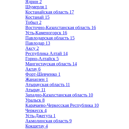
Ядрин
2
Шумерля
1
Костанайская область
17
Костанай
15
Тобыл
2
Восточно-Казахстанская область
16
Усть-Каменогорск
16
Павлодарская область
15
Павлодар
13
Аксу
2
Республика Алтай
14
Горно-Алтайск
5
Мангистауская область
14
Актау
6
Форт-Шевченко
1
Жанаозен
1
Атырауская область
11
Атырау
11
Западно-Казахстанская область
10
Уральск
8
Карачаево-Черкесская Республика
10
Черкесск
4
Усть-Джегута
1
Акмолинская область
9
Кокшетау
4