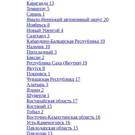
Караганда
13
Темиртау
5
Сарань
1
Ямало-Ненецкий автономный округ
20
Ноябрьск
8
Новый Уренгой
4
Салехард
3
Кабардино-Балкарская Республика
19
Нальчик
10
Прохладный
3
Баксан
2
Республика Саха (Якутия)
19
Якутск
8
Покровск
1
Чувашская Республика
17
Алатырь
3
Ядрин
2
Шумерля
1
Костанайская область
17
Костанай
15
Тобыл
2
Восточно-Казахстанская область
16
Усть-Каменогорск
16
Павлодарская область
15
Павлодар
13