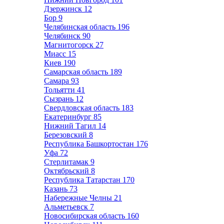
Дзержинск
12
Бор
9
Челябинская область
196
Челябинск
90
Магнитогорск
27
Миасс
15
Киев
190
Самарская область
189
Самара
93
Тольятти
41
Сызрань
12
Свердловская область
183
Екатеринбург
85
Нижний Тагил
14
Березовский
8
Республика Башкортостан
176
Уфа
72
Стерлитамак
9
Октябрьский
8
Республика Татарстан
170
Казань
73
Набережные Челны
21
Альметьевск
7
Новосибирская область
160