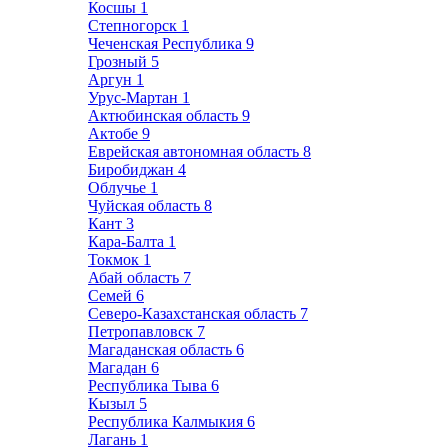
Косшы
1
Степногорск
1
Чеченская Республика
9
Грозный
5
Аргун
1
Урус-Мартан
1
Актюбинская область
9
Актобе
9
Еврейская автономная область
8
Биробиджан
4
Облучье
1
Чуйская область
8
Кант
3
Кара-Балта
1
Токмок
1
Абай область
7
Семей
6
Северо-Казахстанская область
7
Петропавловск
7
Магаданская область
6
Магадан
6
Республика Тыва
6
Кызыл
5
Республика Калмыкия
6
Лагань
1