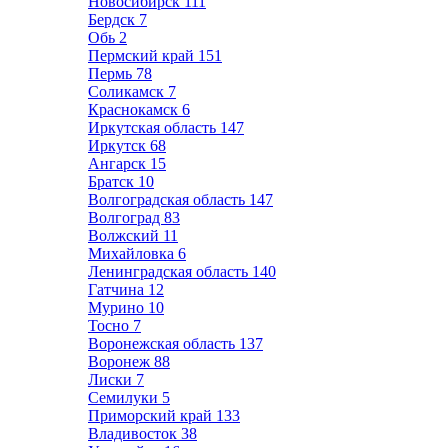
Новосибирск
111
Бердск
7
Обь
2
Пермский край
151
Пермь
78
Соликамск
7
Краснокамск
6
Иркутская область
147
Иркутск
68
Ангарск
15
Братск
10
Волгоградская область
147
Волгоград
83
Волжский
11
Михайловка
6
Ленинградская область
140
Гатчина
12
Мурино
10
Тосно
7
Воронежская область
137
Воронеж
88
Лиски
7
Семилуки
5
Приморский край
133
Владивосток
38