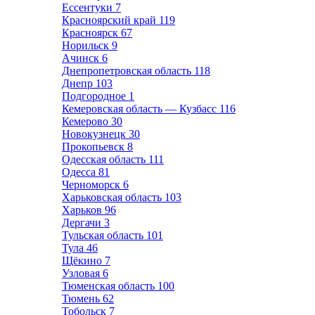
Ессентуки
7
Красноярский край
119
Красноярск
67
Норильск
9
Ачинск
6
Днепропетровская область
118
Днепр
103
Подгородное
1
Кемеровская область — Кузбасс
116
Кемерово
30
Новокузнецк
30
Прокопьевск
8
Одесская область
111
Одесса
81
Черноморск
6
Харьковская область
103
Харьков
96
Дергачи
3
Тульская область
101
Тула
46
Щёкино
7
Узловая
6
Тюменская область
100
Тюмень
62
Тобольск
7