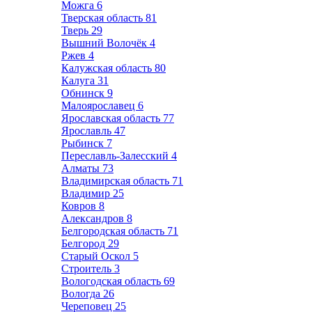
Можга
6
Тверская область
81
Тверь
29
Вышний Волочёк
4
Ржев
4
Калужская область
80
Калуга
31
Обнинск
9
Малоярославец
6
Ярославская область
77
Ярославль
47
Рыбинск
7
Переславль-Залесский
4
Алматы
73
Владимирская область
71
Владимир
25
Ковров
8
Александров
8
Белгородская область
71
Белгород
29
Старый Оскол
5
Строитель
3
Вологодская область
69
Вологда
26
Череповец
25