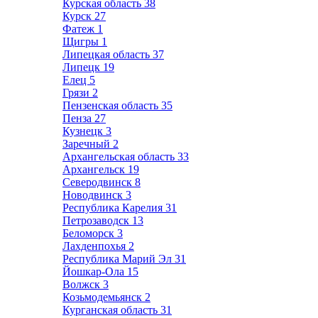
Курская область
38
Курск
27
Фатеж
1
Щигры
1
Липецкая область
37
Липецк
19
Елец
5
Грязи
2
Пензенская область
35
Пенза
27
Кузнецк
3
Заречный
2
Архангельская область
33
Архангельск
19
Северодвинск
8
Новодвинск
3
Республика Карелия
31
Петрозаводск
13
Беломорск
3
Лахденпохья
2
Республика Марий Эл
31
Йошкар-Ола
15
Волжск
3
Козьмодемьянск
2
Курганская область
31