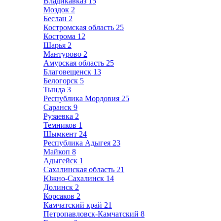
Владикавказ
15
Моздок
2
Беслан
2
Костромская область
25
Кострома
12
Шарья
2
Мантурово
2
Амурская область
25
Благовещенск
13
Белогорск
5
Тында
3
Республика Мордовия
25
Саранск
9
Рузаевка
2
Темников
1
Шымкент
24
Республика Адыгея
23
Майкоп
8
Адыгейск
1
Сахалинская область
21
Южно-Сахалинск
14
Долинск
2
Корсаков
2
Камчатский край
21
Петропавловск-Камчатский
8