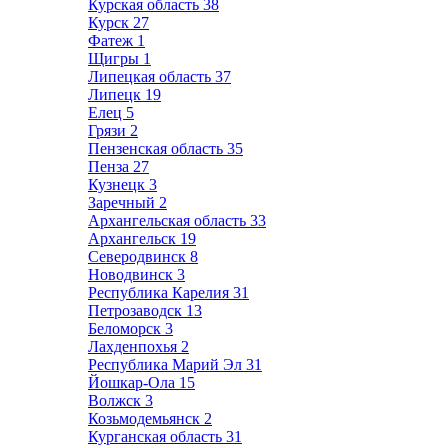
Курская область
38
Курск
27
Фатеж
1
Щигры
1
Липецкая область
37
Липецк
19
Елец
5
Грязи
2
Пензенская область
35
Пенза
27
Кузнецк
3
Заречный
2
Архангельская область
33
Архангельск
19
Северодвинск
8
Новодвинск
3
Республика Карелия
31
Петрозаводск
13
Беломорск
3
Лахденпохья
2
Республика Марий Эл
31
Йошкар-Ола
15
Волжск
3
Козьмодемьянск
2
Курганская область
31