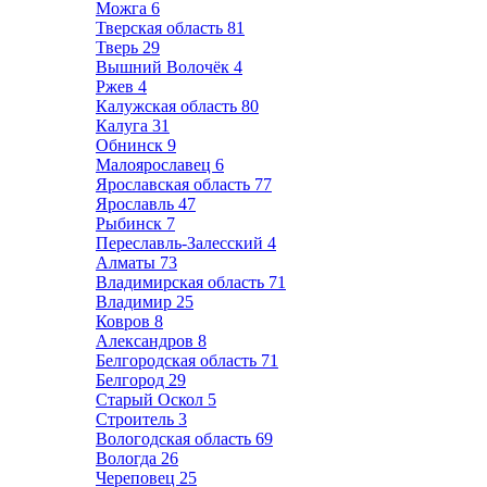
Можга
6
Тверская область
81
Тверь
29
Вышний Волочёк
4
Ржев
4
Калужская область
80
Калуга
31
Обнинск
9
Малоярославец
6
Ярославская область
77
Ярославль
47
Рыбинск
7
Переславль-Залесский
4
Алматы
73
Владимирская область
71
Владимир
25
Ковров
8
Александров
8
Белгородская область
71
Белгород
29
Старый Оскол
5
Строитель
3
Вологодская область
69
Вологда
26
Череповец
25