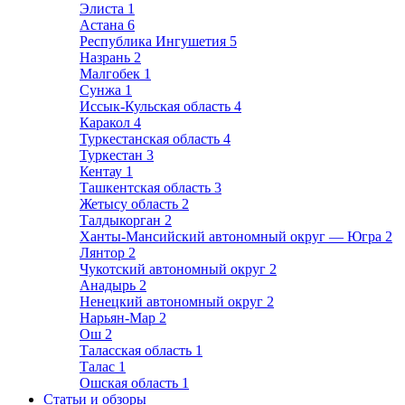
Элиста
1
Астана
6
Республика Ингушетия
5
Назрань
2
Малгобек
1
Сунжа
1
Иссык-Кульская область
4
Каракол
4
Туркестанская область
4
Туркестан
3
Кентау
1
Ташкентская область
3
Жетысу область
2
Талдыкорган
2
Ханты-Мансийский автономный округ — Югра
2
Лянтор
2
Чукотский автономный округ
2
Анадырь
2
Ненецкий автономный округ
2
Нарьян-Мар
2
Ош
2
Таласская область
1
Талас
1
Ошская область
1
Статьи и обзоры