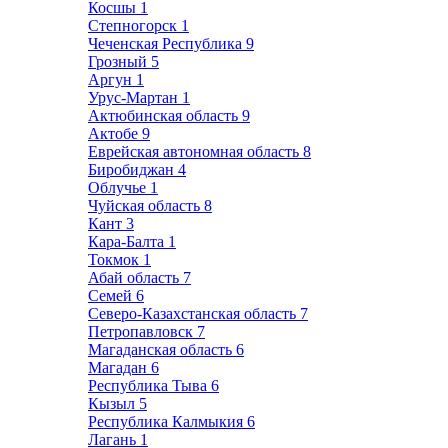
Косшы
1
Степногорск
1
Чеченская Республика
9
Грозный
5
Аргун
1
Урус-Мартан
1
Актюбинская область
9
Актобе
9
Еврейская автономная область
8
Биробиджан
4
Облучье
1
Чуйская область
8
Кант
3
Кара-Балта
1
Токмок
1
Абай область
7
Семей
6
Северо-Казахстанская область
7
Петропавловск
7
Магаданская область
6
Магадан
6
Республика Тыва
6
Кызыл
5
Республика Калмыкия
6
Лагань
1