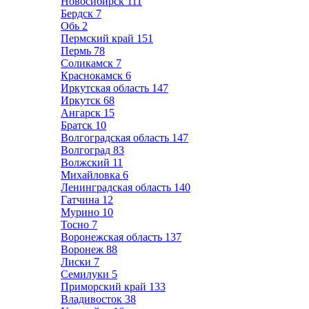
Новосибирск
111
Бердск
7
Обь
2
Пермский край
151
Пермь
78
Соликамск
7
Краснокамск
6
Иркутская область
147
Иркутск
68
Ангарск
15
Братск
10
Волгоградская область
147
Волгоград
83
Волжский
11
Михайловка
6
Ленинградская область
140
Гатчина
12
Мурино
10
Тосно
7
Воронежская область
137
Воронеж
88
Лиски
7
Семилуки
5
Приморский край
133
Владивосток
38