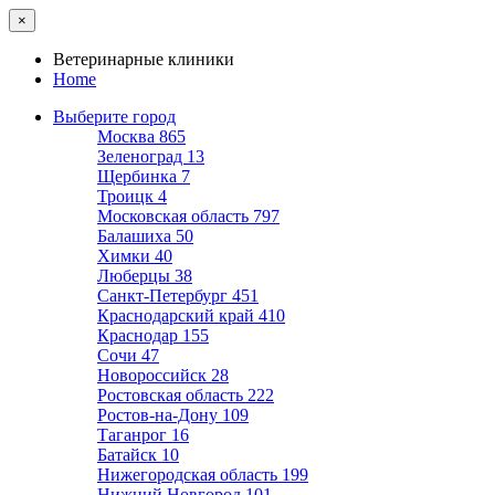
×
Ветеринарные клиники
Home
Выберите город
Москва
865
Зеленоград
13
Щербинка
7
Троицк
4
Московская область
797
Балашиха
50
Химки
40
Люберцы
38
Санкт-Петербург
451
Краснодарский край
410
Краснодар
155
Сочи
47
Новороссийск
28
Ростовская область
222
Ростов-на-Дону
109
Таганрог
16
Батайск
10
Нижегородская область
199
Нижний Новгород
101