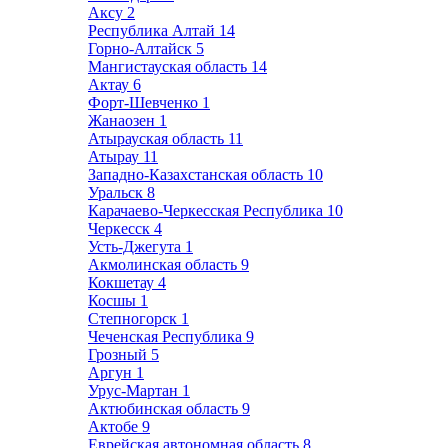
Аксу
2
Республика Алтай
14
Горно-Алтайск
5
Мангистауская область
14
Актау
6
Форт-Шевченко
1
Жанаозен
1
Атырауская область
11
Атырау
11
Западно-Казахстанская область
10
Уральск
8
Карачаево-Черкесская Республика
10
Черкесск
4
Усть-Джегута
1
Акмолинская область
9
Кокшетау
4
Косшы
1
Степногорск
1
Чеченская Республика
9
Грозный
5
Аргун
1
Урус-Мартан
1
Актюбинская область
9
Актобе
9
Еврейская автономная область
8