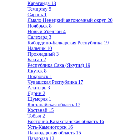
Караганда
13
Темиртау
5
Сарань
1
Ямало-Ненецкий автономный округ
20
Ноябрьск
8
Новый Уренгой
4
Салехард
3
Кабардино-Балкарская Республика
19
Нальчик
10
Прохладный
3
Баксан
2
Республика Саха (Якутия)
19
Якутск
8
Покровск
1
Чувашская Республика
17
Алатырь
3
Ядрин
2
Шумерля
1
Костанайская область
17
Костанай
15
Тобыл
2
Восточно-Казахстанская область
16
Усть-Каменогорск
16
Павлодарская область
15
Павлодар
13