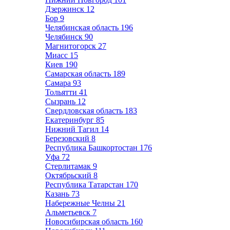
Дзержинск
12
Бор
9
Челябинская область
196
Челябинск
90
Магнитогорск
27
Миасс
15
Киев
190
Самарская область
189
Самара
93
Тольятти
41
Сызрань
12
Свердловская область
183
Екатеринбург
85
Нижний Тагил
14
Березовский
8
Республика Башкортостан
176
Уфа
72
Стерлитамак
9
Октябрьский
8
Республика Татарстан
170
Казань
73
Набережные Челны
21
Альметьевск
7
Новосибирская область
160