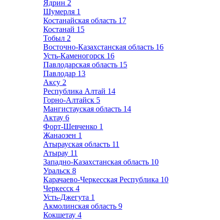
Ядрин
2
Шумерля
1
Костанайская область
17
Костанай
15
Тобыл
2
Восточно-Казахстанская область
16
Усть-Каменогорск
16
Павлодарская область
15
Павлодар
13
Аксу
2
Республика Алтай
14
Горно-Алтайск
5
Мангистауская область
14
Актау
6
Форт-Шевченко
1
Жанаозен
1
Атырауская область
11
Атырау
11
Западно-Казахстанская область
10
Уральск
8
Карачаево-Черкесская Республика
10
Черкесск
4
Усть-Джегута
1
Акмолинская область
9
Кокшетау
4