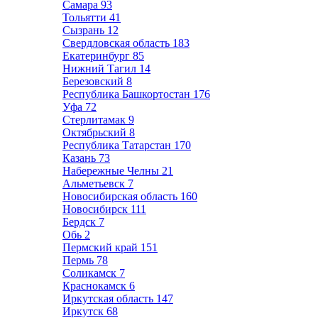
Самара
93
Тольятти
41
Сызрань
12
Свердловская область
183
Екатеринбург
85
Нижний Тагил
14
Березовский
8
Республика Башкортостан
176
Уфа
72
Стерлитамак
9
Октябрьский
8
Республика Татарстан
170
Казань
73
Набережные Челны
21
Альметьевск
7
Новосибирская область
160
Новосибирск
111
Бердск
7
Обь
2
Пермский край
151
Пермь
78
Соликамск
7
Краснокамск
6
Иркутская область
147
Иркутск
68