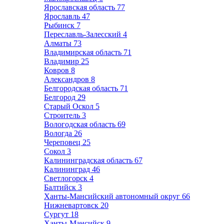
Ярославская область
77
Ярославль
47
Рыбинск
7
Переславль-Залесский
4
Алматы
73
Владимирская область
71
Владимир
25
Ковров
8
Александров
8
Белгородская область
71
Белгород
29
Старый Оскол
5
Строитель
3
Вологодская область
69
Вологда
26
Череповец
25
Сокол
3
Калининградская область
67
Калининград
46
Светлогорск
4
Балтийск
3
Ханты-Мансийский автономный округ
66
Нижневартовск
20
Сургут
18
Ханты-Мансийск
9