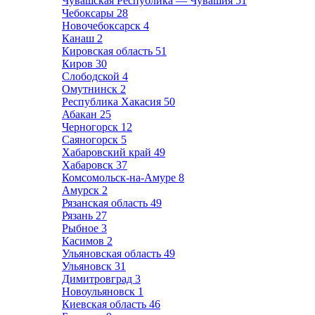
Чувашская Республика — Чувашия
51
Чебоксары
28
Новочебоксарск
4
Канаш
2
Кировская область
51
Киров
30
Слободской
4
Омутнинск
2
Республика Хакасия
50
Абакан
25
Черногорск
12
Саяногорск
5
Хабаровский край
49
Хабаровск
37
Комсомольск-на-Амуре
8
Амурск
2
Рязанская область
49
Рязань
27
Рыбное
3
Касимов
2
Ульяновская область
49
Ульяновск
31
Димитровград
3
Новоульяновск
1
Киевская область
46