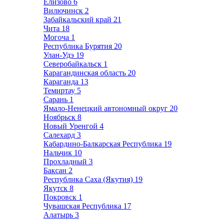
Елизово
6
Вилючинск
2
Забайкальский край
21
Чита
18
Могоча
1
Республика Бурятия
20
Улан-Удэ
19
Северобайкальск
1
Карагандинская область
20
Караганда
13
Темиртау
5
Сарань
1
Ямало-Ненецкий автономный округ
20
Ноябрьск
8
Новый Уренгой
4
Салехард
3
Кабардино-Балкарская Республика
19
Нальчик
10
Прохладный
3
Баксан
2
Республика Саха (Якутия)
19
Якутск
8
Покровск
1
Чувашская Республика
17
Алатырь
3