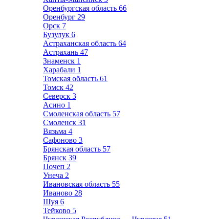
Оренбургская область
66
Оренбург
29
Орск
7
Бузулук
6
Астраханская область
64
Астрахань
47
Знаменск
1
Харабали
1
Томская область
61
Томск
42
Северск
3
Асино
1
Смоленская область
57
Смоленск
31
Вязьма
4
Сафоново
3
Брянская область
57
Брянск
39
Почеп
2
Унеча
2
Ивановская область
55
Иваново
28
Шуя
6
Тейково
5