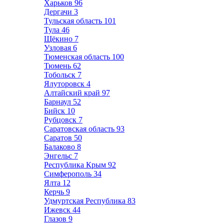
Харьков
96
Дергачи
3
Тульская область
101
Тула
46
Щёкино
7
Узловая
6
Тюменская область
100
Тюмень
62
Тобольск
7
Ялуторовск
4
Алтайский край
97
Барнаул
52
Бийск
10
Рубцовск
7
Саратовская область
93
Саратов
50
Балаково
8
Энгельс
7
Республика Крым
92
Симферополь
34
Ялта
12
Керчь
9
Удмуртская Республика
83
Ижевск
44
Глазов
9