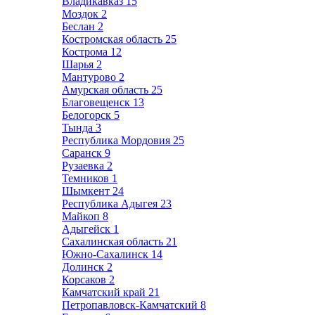
Владикавказ
15
Моздок
2
Беслан
2
Костромская область
25
Кострома
12
Шарья
2
Мантурово
2
Амурская область
25
Благовещенск
13
Белогорск
5
Тында
3
Республика Мордовия
25
Саранск
9
Рузаевка
2
Темников
1
Шымкент
24
Республика Адыгея
23
Майкоп
8
Адыгейск
1
Сахалинская область
21
Южно-Сахалинск
14
Долинск
2
Корсаков
2
Камчатский край
21
Петропавловск-Камчатский
8