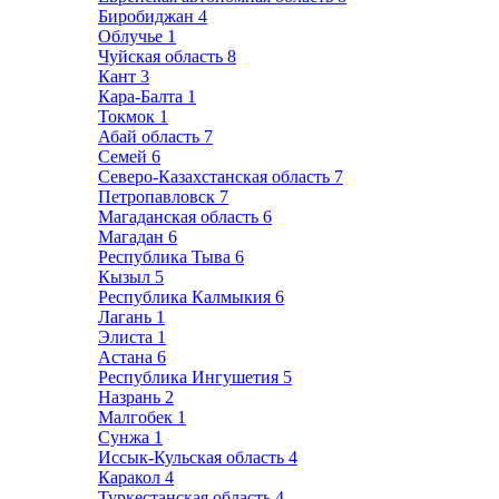
Биробиджан
4
Облучье
1
Чуйская область
8
Кант
3
Кара-Балта
1
Токмок
1
Абай область
7
Семей
6
Северо-Казахстанская область
7
Петропавловск
7
Магаданская область
6
Магадан
6
Республика Тыва
6
Кызыл
5
Республика Калмыкия
6
Лагань
1
Элиста
1
Астана
6
Республика Ингушетия
5
Назрань
2
Малгобек
1
Сунжа
1
Иссык-Кульская область
4
Каракол
4
Туркестанская область
4