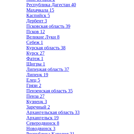
Республика Дагестан
40
Махачкала
15
Каспийск
5
Дербент
3
Псковская область
39
Псков
12
Великие Луки
8
Себеж
1
Курская область
38
Курск
27
Фатеж
1
Щигры
1
Липецкая область
37
Липецк
19
Елец
5
Грязи
2
Пензенская область
35
Пенза
27
Кузнецк
3
Заречный
2
Архангельская область
33
Архангельск
19
Северодвинск
8
Новодвинск
3
Республика Карелия
31