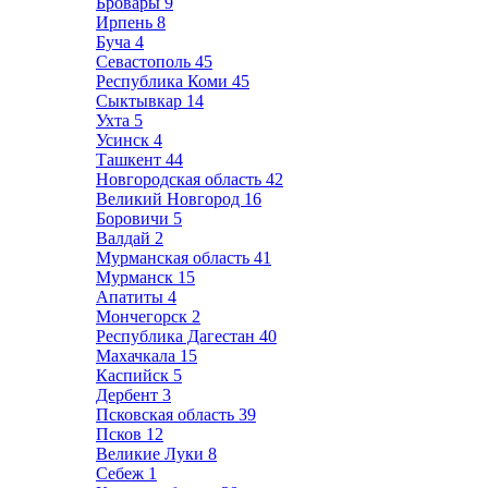
Бровары
9
Ирпень
8
Буча
4
Севастополь
45
Республика Коми
45
Сыктывкар
14
Ухта
5
Усинск
4
Ташкент
44
Новгородская область
42
Великий Новгород
16
Боровичи
5
Валдай
2
Мурманская область
41
Мурманск
15
Апатиты
4
Мончегорск
2
Республика Дагестан
40
Махачкала
15
Каспийск
5
Дербент
3
Псковская область
39
Псков
12
Великие Луки
8
Себеж
1