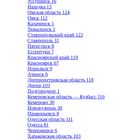
Уссурийск
16
Находка
13
Омская область
124
Омск
112
Калачинск
1
Тюкалинск
1
Ставропольский край
122
Ставрополь
31
Пятигорск
8
Ессентуки
7
Красноярский край
119
Красноярск
67
Норильск
9
Ачинск
6
Днепропетровская область
118
Днепр
103
Подгородное
1
Кемеровская область — Кузбасс
116
Кемерово
30
Новокузнецк
30
Прокопьевск
8
Одесская область
111
Одесса
81
Черноморск
6
Харьковская область
103