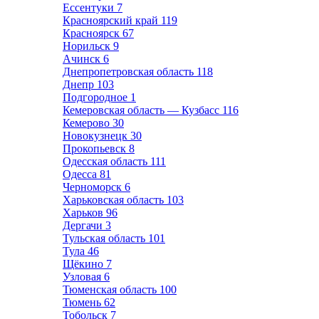
Ессентуки
7
Красноярский край
119
Красноярск
67
Норильск
9
Ачинск
6
Днепропетровская область
118
Днепр
103
Подгородное
1
Кемеровская область — Кузбасс
116
Кемерово
30
Новокузнецк
30
Прокопьевск
8
Одесская область
111
Одесса
81
Черноморск
6
Харьковская область
103
Харьков
96
Дергачи
3
Тульская область
101
Тула
46
Щёкино
7
Узловая
6
Тюменская область
100
Тюмень
62
Тобольск
7