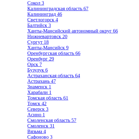
Сокол
3
Калининградская область
67
Калининград
46
Светлогорск
4
Балтийск
3
Ханты-Мансийский автономный округ
66
Нижневартовск
20
Сургут
18
Ханты-Мансийск
9
Оренбургская область
66
Оренбург
29
Орск
7
Бузулук
6
Астраханская область
64
Астрахань
47
Знаменск
1
Харабали
1
Томская область
61
Томск
42
Северск
3
Асино
1
Смоленская область
57
Смоленск
31
Вязьма
4
Сафоново
3