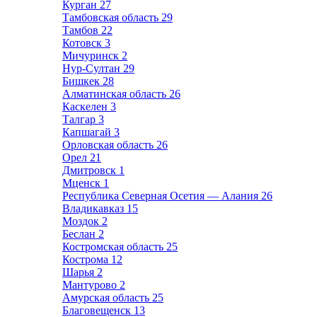
Курган
27
Тамбовская область
29
Тамбов
22
Котовск
3
Мичуринск
2
Нур-Султан
29
Бишкек
28
Алматинская область
26
Каскелен
3
Талгар
3
Капшагай
3
Орловская область
26
Орел
21
Дмитровск
1
Мценск
1
Республика Северная Осетия — Алания
26
Владикавказ
15
Моздок
2
Беслан
2
Костромская область
25
Кострома
12
Шарья
2
Мантурово
2
Амурская область
25
Благовещенск
13