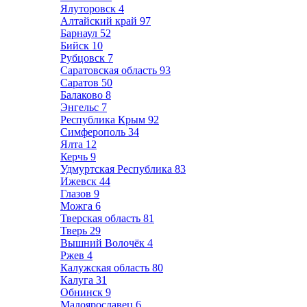
Ялуторовск
4
Алтайский край
97
Барнаул
52
Бийск
10
Рубцовск
7
Саратовская область
93
Саратов
50
Балаково
8
Энгельс
7
Республика Крым
92
Симферополь
34
Ялта
12
Керчь
9
Удмуртская Республика
83
Ижевск
44
Глазов
9
Можга
6
Тверская область
81
Тверь
29
Вышний Волочёк
4
Ржев
4
Калужская область
80
Калуга
31
Обнинск
9
Малоярославец
6