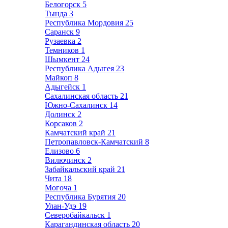
Белогорск
5
Тында
3
Республика Мордовия
25
Саранск
9
Рузаевка
2
Темников
1
Шымкент
24
Республика Адыгея
23
Майкоп
8
Адыгейск
1
Сахалинская область
21
Южно-Сахалинск
14
Долинск
2
Корсаков
2
Камчатский край
21
Петропавловск-Камчатский
8
Елизово
6
Вилючинск
2
Забайкальский край
21
Чита
18
Могоча
1
Республика Бурятия
20
Улан-Удэ
19
Северобайкальск
1
Карагандинская область
20