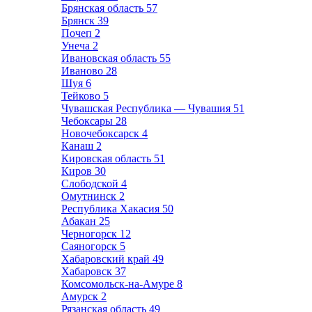
Брянская область
57
Брянск
39
Почеп
2
Унеча
2
Ивановская область
55
Иваново
28
Шуя
6
Тейково
5
Чувашская Республика — Чувашия
51
Чебоксары
28
Новочебоксарск
4
Канаш
2
Кировская область
51
Киров
30
Слободской
4
Омутнинск
2
Республика Хакасия
50
Абакан
25
Черногорск
12
Саяногорск
5
Хабаровский край
49
Хабаровск
37
Комсомольск-на-Амуре
8
Амурск
2
Рязанская область
49