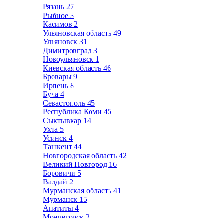
Рязань
27
Рыбное
3
Касимов
2
Ульяновская область
49
Ульяновск
31
Димитровград
3
Новоульяновск
1
Киевская область
46
Бровары
9
Ирпень
8
Буча
4
Севастополь
45
Республика Коми
45
Сыктывкар
14
Ухта
5
Усинск
4
Ташкент
44
Новгородская область
42
Великий Новгород
16
Боровичи
5
Валдай
2
Мурманская область
41
Мурманск
15
Апатиты
4
Мончегорск
2