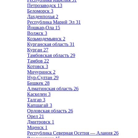
Петрозаводск
13
Беломорск
3
Лахденпохья
2
Республика Марий Эл
31
Йошкар-Ола
15
Волжск
3
Козьмодемьянск
2
Курганская область
31
Курган
27
Тамбовская область
29
Тамбов
22
Котовск
3
Мичуринск
2
Нур-Султан
29
Бишкек
28
Алматинская область
26
Каскелен
3
Талгар
3
Капшагай
3
Орловская область
26
Орел
21
Дмитровск
1
Мценск
1
Республика Северная Осетия — Алания
26