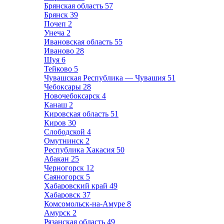
Брянская область
57
Брянск
39
Почеп
2
Унеча
2
Ивановская область
55
Иваново
28
Шуя
6
Тейково
5
Чувашская Республика — Чувашия
51
Чебоксары
28
Новочебоксарск
4
Канаш
2
Кировская область
51
Киров
30
Слободской
4
Омутнинск
2
Республика Хакасия
50
Абакан
25
Черногорск
12
Саяногорск
5
Хабаровский край
49
Хабаровск
37
Комсомольск-на-Амуре
8
Амурск
2
Рязанская область
49