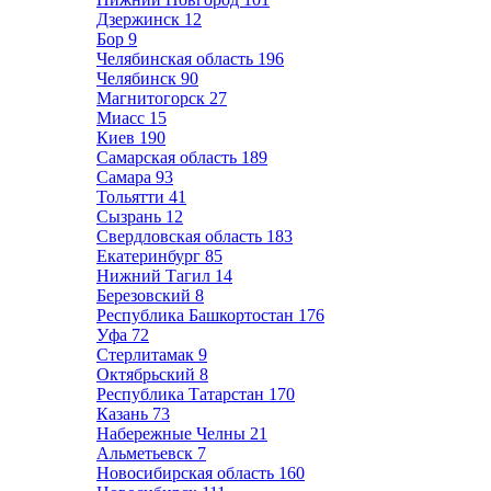
Дзержинск
12
Бор
9
Челябинская область
196
Челябинск
90
Магнитогорск
27
Миасс
15
Киев
190
Самарская область
189
Самара
93
Тольятти
41
Сызрань
12
Свердловская область
183
Екатеринбург
85
Нижний Тагил
14
Березовский
8
Республика Башкортостан
176
Уфа
72
Стерлитамак
9
Октябрьский
8
Республика Татарстан
170
Казань
73
Набережные Челны
21
Альметьевск
7
Новосибирская область
160