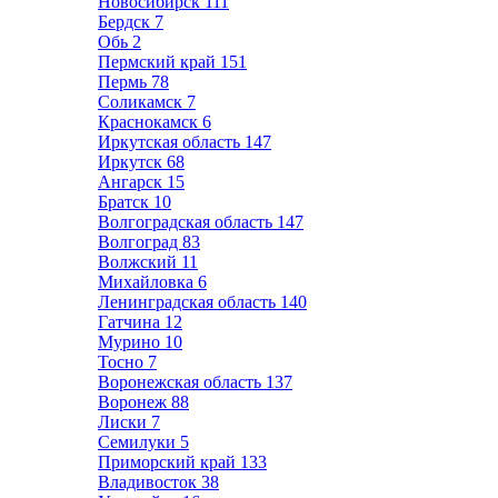
Новосибирск
111
Бердск
7
Обь
2
Пермский край
151
Пермь
78
Соликамск
7
Краснокамск
6
Иркутская область
147
Иркутск
68
Ангарск
15
Братск
10
Волгоградская область
147
Волгоград
83
Волжский
11
Михайловка
6
Ленинградская область
140
Гатчина
12
Мурино
10
Тосно
7
Воронежская область
137
Воронеж
88
Лиски
7
Семилуки
5
Приморский край
133
Владивосток
38