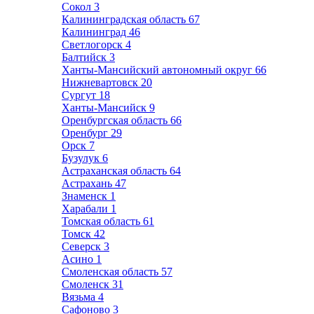
Сокол
3
Калининградская область
67
Калининград
46
Светлогорск
4
Балтийск
3
Ханты-Мансийский автономный округ
66
Нижневартовск
20
Сургут
18
Ханты-Мансийск
9
Оренбургская область
66
Оренбург
29
Орск
7
Бузулук
6
Астраханская область
64
Астрахань
47
Знаменск
1
Харабали
1
Томская область
61
Томск
42
Северск
3
Асино
1
Смоленская область
57
Смоленск
31
Вязьма
4
Сафоново
3