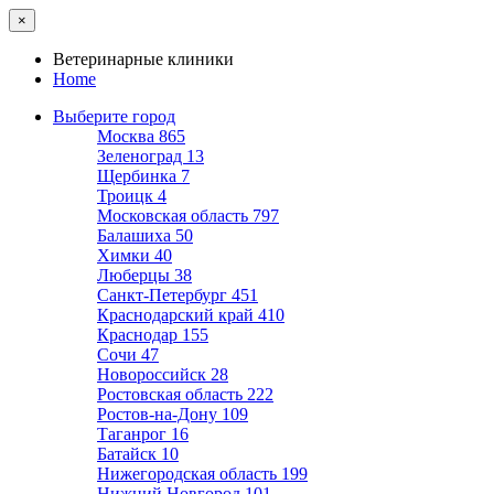
×
Ветеринарные клиники
Home
Выберите город
Москва
865
Зеленоград
13
Щербинка
7
Троицк
4
Московская область
797
Балашиха
50
Химки
40
Люберцы
38
Санкт-Петербург
451
Краснодарский край
410
Краснодар
155
Сочи
47
Новороссийск
28
Ростовская область
222
Ростов-на-Дону
109
Таганрог
16
Батайск
10
Нижегородская область
199
Нижний Новгород
101