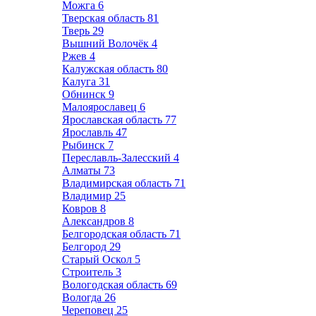
Можга
6
Тверская область
81
Тверь
29
Вышний Волочёк
4
Ржев
4
Калужская область
80
Калуга
31
Обнинск
9
Малоярославец
6
Ярославская область
77
Ярославль
47
Рыбинск
7
Переславль-Залесский
4
Алматы
73
Владимирская область
71
Владимир
25
Ковров
8
Александров
8
Белгородская область
71
Белгород
29
Старый Оскол
5
Строитель
3
Вологодская область
69
Вологда
26
Череповец
25