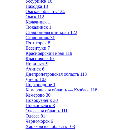
Уссурийск
16
Находка
13
Омская область
124
Омск
112
Калачинск
1
Тюкалинск
1
Ставропольский край
122
Ставрополь
31
Пятигорск
8
Ессентуки
7
Красноярский край
119
Красноярск
67
Норильск
9
Ачинск
6
Днепропетровская область
118
Днепр
103
Подгородное
1
Кемеровская область — Кузбасс
116
Кемерово
30
Новокузнецк
30
Прокопьевск
8
Одесская область
111
Одесса
81
Черноморск
6
Харьковская область
103