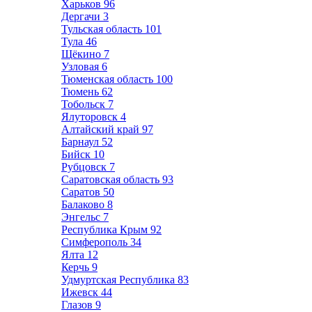
Харьков
96
Дергачи
3
Тульская область
101
Тула
46
Щёкино
7
Узловая
6
Тюменская область
100
Тюмень
62
Тобольск
7
Ялуторовск
4
Алтайский край
97
Барнаул
52
Бийск
10
Рубцовск
7
Саратовская область
93
Саратов
50
Балаково
8
Энгельс
7
Республика Крым
92
Симферополь
34
Ялта
12
Керчь
9
Удмуртская Республика
83
Ижевск
44
Глазов
9