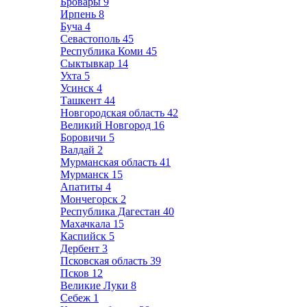
Бровары
9
Ирпень
8
Буча
4
Севастополь
45
Республика Коми
45
Сыктывкар
14
Ухта
5
Усинск
4
Ташкент
44
Новгородская область
42
Великий Новгород
16
Боровичи
5
Валдай
2
Мурманская область
41
Мурманск
15
Апатиты
4
Мончегорск
2
Республика Дагестан
40
Махачкала
15
Каспийск
5
Дербент
3
Псковская область
39
Псков
12
Великие Луки
8
Себеж
1