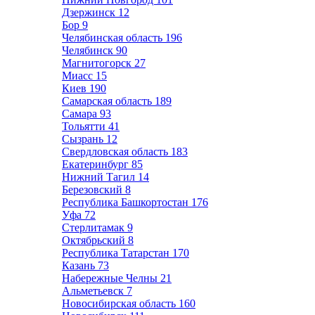
Дзержинск
12
Бор
9
Челябинская область
196
Челябинск
90
Магнитогорск
27
Миасс
15
Киев
190
Самарская область
189
Самара
93
Тольятти
41
Сызрань
12
Свердловская область
183
Екатеринбург
85
Нижний Тагил
14
Березовский
8
Республика Башкортостан
176
Уфа
72
Стерлитамак
9
Октябрьский
8
Республика Татарстан
170
Казань
73
Набережные Челны
21
Альметьевск
7
Новосибирская область
160