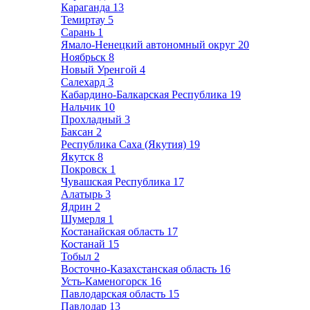
Караганда
13
Темиртау
5
Сарань
1
Ямало-Ненецкий автономный округ
20
Ноябрьск
8
Новый Уренгой
4
Салехард
3
Кабардино-Балкарская Республика
19
Нальчик
10
Прохладный
3
Баксан
2
Республика Саха (Якутия)
19
Якутск
8
Покровск
1
Чувашская Республика
17
Алатырь
3
Ядрин
2
Шумерля
1
Костанайская область
17
Костанай
15
Тобыл
2
Восточно-Казахстанская область
16
Усть-Каменогорск
16
Павлодарская область
15
Павлодар
13