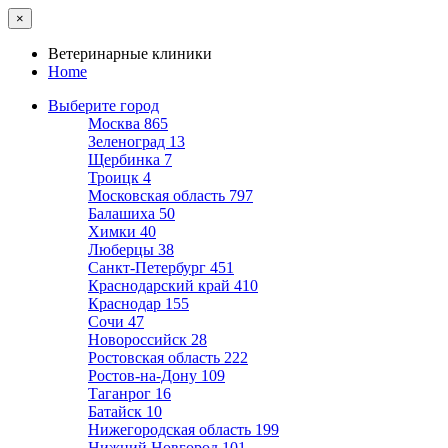
×
Ветеринарные клиники
Home
Выберите город
Москва
865
Зеленоград
13
Щербинка
7
Троицк
4
Московская область
797
Балашиха
50
Химки
40
Люберцы
38
Санкт-Петербург
451
Краснодарский край
410
Краснодар
155
Сочи
47
Новороссийск
28
Ростовская область
222
Ростов-на-Дону
109
Таганрог
16
Батайск
10
Нижегородская область
199
Нижний Новгород
101