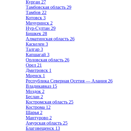
Курган
27
Тамбовская область
29
Тамбов
22
Котовск
3
Мичуринск
2
Нур-Султан
29
Бишкек
28
Алматинская область
26
Каскелен
3
Талгар
3
Капшагай
3
Орловская область
26
Орел
21
Дмитровск
1
Мценск
1
Республика Северная Осетия — Алания
26
Владикавказ
15
Моздок
2
Беслан
2
Костромская область
25
Кострома
12
Шарья
2
Мантурово
2
Амурская область
25
Благовещенск
13