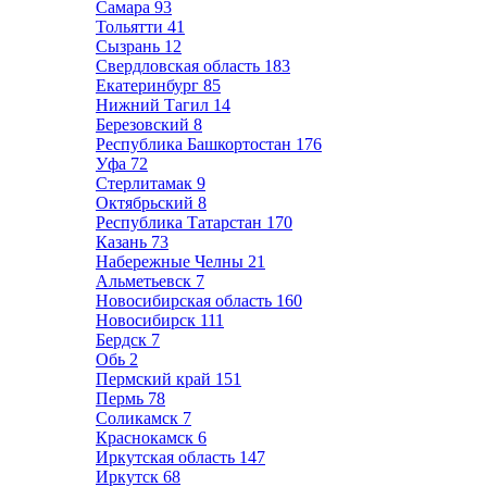
Самара
93
Тольятти
41
Сызрань
12
Свердловская область
183
Екатеринбург
85
Нижний Тагил
14
Березовский
8
Республика Башкортостан
176
Уфа
72
Стерлитамак
9
Октябрьский
8
Республика Татарстан
170
Казань
73
Набережные Челны
21
Альметьевск
7
Новосибирская область
160
Новосибирск
111
Бердск
7
Обь
2
Пермский край
151
Пермь
78
Соликамск
7
Краснокамск
6
Иркутская область
147
Иркутск
68