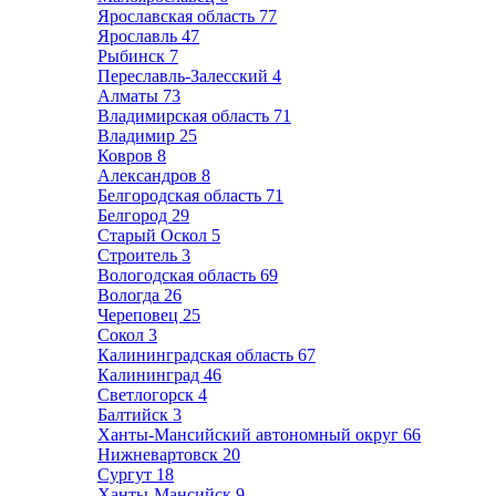
Ярославская область
77
Ярославль
47
Рыбинск
7
Переславль-Залесский
4
Алматы
73
Владимирская область
71
Владимир
25
Ковров
8
Александров
8
Белгородская область
71
Белгород
29
Старый Оскол
5
Строитель
3
Вологодская область
69
Вологда
26
Череповец
25
Сокол
3
Калининградская область
67
Калининград
46
Светлогорск
4
Балтийск
3
Ханты-Мансийский автономный округ
66
Нижневартовск
20
Сургут
18
Ханты-Мансийск
9