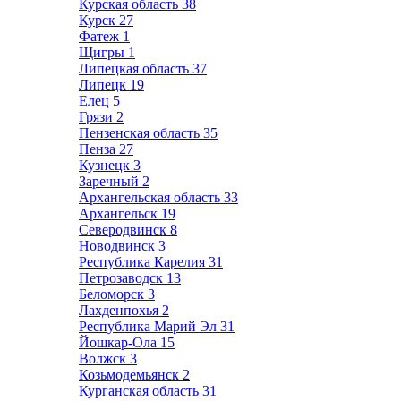
Курская область
38
Курск
27
Фатеж
1
Щигры
1
Липецкая область
37
Липецк
19
Елец
5
Грязи
2
Пензенская область
35
Пенза
27
Кузнецк
3
Заречный
2
Архангельская область
33
Архангельск
19
Северодвинск
8
Новодвинск
3
Республика Карелия
31
Петрозаводск
13
Беломорск
3
Лахденпохья
2
Республика Марий Эл
31
Йошкар-Ола
15
Волжск
3
Козьмодемьянск
2
Курганская область
31