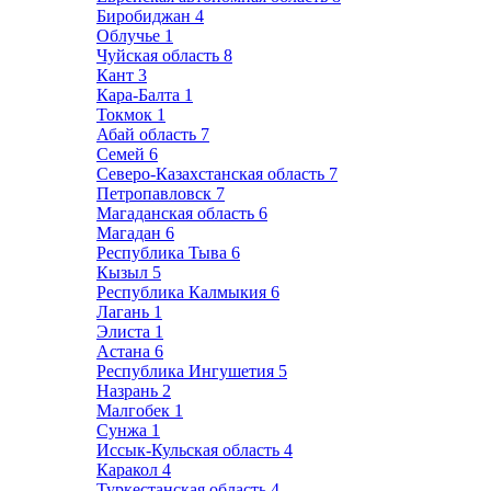
Биробиджан
4
Облучье
1
Чуйская область
8
Кант
3
Кара-Балта
1
Токмок
1
Абай область
7
Семей
6
Северо-Казахстанская область
7
Петропавловск
7
Магаданская область
6
Магадан
6
Республика Тыва
6
Кызыл
5
Республика Калмыкия
6
Лагань
1
Элиста
1
Астана
6
Республика Ингушетия
5
Назрань
2
Малгобек
1
Сунжа
1
Иссык-Кульская область
4
Каракол
4
Туркестанская область
4