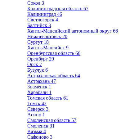
Сокол
3
Калининградская область
67
Калининград
46
Светлогорск
4
Балтийск
3
Ханты-Мансийский автономный округ
66
Нижневартовск
20
Сургут
18
Ханты-Мансийск
9
Оренбургская область
66
Оренбург
29
Орск
7
Бузулук
6
Астраханская область
64
Астрахань
47
Знаменск
1
Харабали
1
Томская область
61
Томск
42
Северск
3
Асино
1
Смоленская область
57
Смоленск
31
Вязьма
4
Сафоново
3