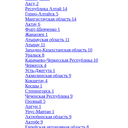
Аксу
2
Республика Алтай
14
Горно-Алтайск
5
Мангистауская область
14
Актау
6
Форт-Шевченко
1
Жанаозен
1
Атырауская область
11
Атырау
11
Западно-Казахстанская область
10
Уральск
8
Карачаево-Черкесская Республика
10
Черкесск
4
Усть-Джегута
1
Акмолинская область
9
Кокшетау
4
Косшы
1
Степногорск
1
Чеченская Республика
9
Грозный
5
Аргун
1
Урус-Мартан
1
Актюбинская область
9
Актобе
9
Еврейская автономная область
8