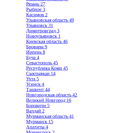
Рязань
27
Рыбное
3
Касимов
2
Ульяновская область
49
Ульяновск
31
Димитровград
3
Новоульяновск
1
Киевская область
46
Бровары
9
Ирпень
8
Буча
4
Севастополь
45
Республика Коми
45
Сыктывкар
14
Ухта
5
Усинск
4
Ташкент
44
Новгородская область
42
Великий Новгород
16
Боровичи
5
Валдай
2
Мурманская область
41
Мурманск
15
Апатиты
4
Мончегорск
2