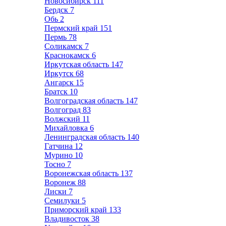
Новосибирск
111
Бердск
7
Обь
2
Пермский край
151
Пермь
78
Соликамск
7
Краснокамск
6
Иркутская область
147
Иркутск
68
Ангарск
15
Братск
10
Волгоградская область
147
Волгоград
83
Волжский
11
Михайловка
6
Ленинградская область
140
Гатчина
12
Мурино
10
Тосно
7
Воронежская область
137
Воронеж
88
Лиски
7
Семилуки
5
Приморский край
133
Владивосток
38