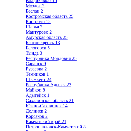
Владикавказ
15
Моздок
2
Беслан
2
Костромская область
25
Кострома
12
Шарья
2
Мантурово
2
Амурская область
25
Благовещенск
13
Белогорск
5
Тында
3
Республика Мордовия
25
Саранск
9
Рузаевка
2
Темников
1
Шымкент
24
Республика Адыгея
23
Майкоп
8
Адыгейск
1
Сахалинская область
21
Южно-Сахалинск
14
Долинск
2
Корсаков
2
Камчатский край
21
Петропавловск-Камчатский
8