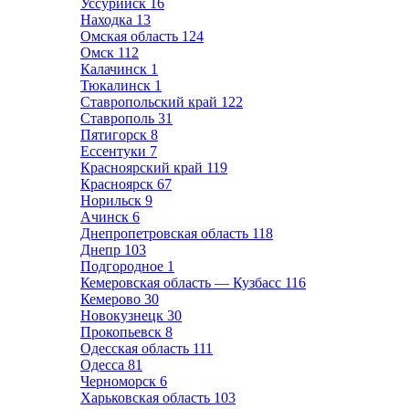
Уссурийск
16
Находка
13
Омская область
124
Омск
112
Калачинск
1
Тюкалинск
1
Ставропольский край
122
Ставрополь
31
Пятигорск
8
Ессентуки
7
Красноярский край
119
Красноярск
67
Норильск
9
Ачинск
6
Днепропетровская область
118
Днепр
103
Подгородное
1
Кемеровская область — Кузбасс
116
Кемерово
30
Новокузнецк
30
Прокопьевск
8
Одесская область
111
Одесса
81
Черноморск
6
Харьковская область
103