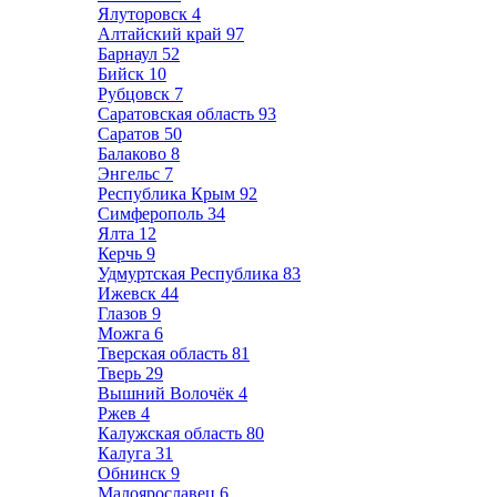
Ялуторовск
4
Алтайский край
97
Барнаул
52
Бийск
10
Рубцовск
7
Саратовская область
93
Саратов
50
Балаково
8
Энгельс
7
Республика Крым
92
Симферополь
34
Ялта
12
Керчь
9
Удмуртская Республика
83
Ижевск
44
Глазов
9
Можга
6
Тверская область
81
Тверь
29
Вышний Волочёк
4
Ржев
4
Калужская область
80
Калуга
31
Обнинск
9
Малоярославец
6