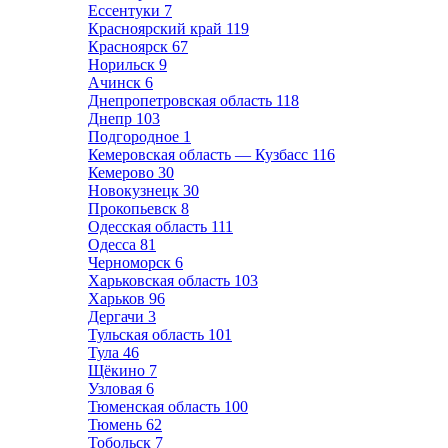
Ессентуки
7
Красноярский край
119
Красноярск
67
Норильск
9
Ачинск
6
Днепропетровская область
118
Днепр
103
Подгородное
1
Кемеровская область — Кузбасс
116
Кемерово
30
Новокузнецк
30
Прокопьевск
8
Одесская область
111
Одесса
81
Черноморск
6
Харьковская область
103
Харьков
96
Дергачи
3
Тульская область
101
Тула
46
Щёкино
7
Узловая
6
Тюменская область
100
Тюмень
62
Тобольск
7