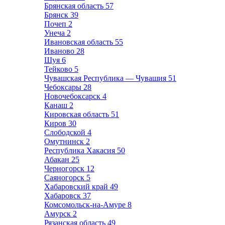
Брянская область
57
Брянск
39
Почеп
2
Унеча
2
Ивановская область
55
Иваново
28
Шуя
6
Тейково
5
Чувашская Республика — Чувашия
51
Чебоксары
28
Новочебоксарск
4
Канаш
2
Кировская область
51
Киров
30
Слободской
4
Омутнинск
2
Республика Хакасия
50
Абакан
25
Черногорск
12
Саяногорск
5
Хабаровский край
49
Хабаровск
37
Комсомольск-на-Амуре
8
Амурск
2
Рязанская область
49