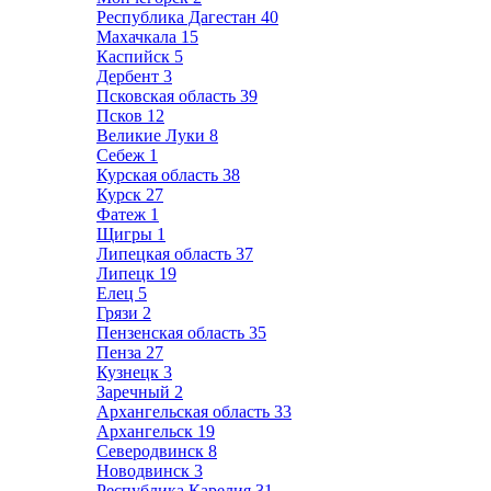
Республика Дагестан
40
Махачкала
15
Каспийск
5
Дербент
3
Псковская область
39
Псков
12
Великие Луки
8
Себеж
1
Курская область
38
Курск
27
Фатеж
1
Щигры
1
Липецкая область
37
Липецк
19
Елец
5
Грязи
2
Пензенская область
35
Пенза
27
Кузнецк
3
Заречный
2
Архангельская область
33
Архангельск
19
Северодвинск
8
Новодвинск
3
Республика Карелия
31