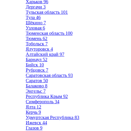
Харьков
96
Дергачи
3
Тульская область
101
Тула
46
Щёкино
7
Узловая
6
Тюменская область
100
Тюмень
62
Тобольск
7
Ялуторовск
4
Алтайский край
97
Барнаул
52
Бийск
10
Рубцовск
7
Саратовская область
93
Саратов
50
Балаково
8
Энгельс
7
Республика Крым
92
Симферополь
34
Ялта
12
Керчь
9
Удмуртская Республика
83
Ижевск
44
Глазов
9