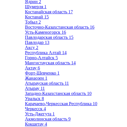
Ядрин
2
Шумерля
1
Костанайская область
17
Костанай
15
Тобыл
2
Восточно-Казахстанская область
16
Усть-Каменогорск
16
Павлодарская область
15
Павлодар
13
Аксу
2
Республика Алтай
14
Горно-Алтайск
5
Мангистауская область
14
Актау
6
Форт-Шевченко
1
Жанаозен
1
Атырауская область
11
Атырау
11
Западно-Казахстанская область
10
Уральск
8
Карачаево-Черкесская Республика
10
Черкесск
4
Усть-Джегута
1
Акмолинская область
9
Кокшетау
4