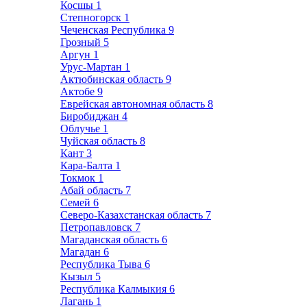
Косшы
1
Степногорск
1
Чеченская Республика
9
Грозный
5
Аргун
1
Урус-Мартан
1
Актюбинская область
9
Актобе
9
Еврейская автономная область
8
Биробиджан
4
Облучье
1
Чуйская область
8
Кант
3
Кара-Балта
1
Токмок
1
Абай область
7
Семей
6
Северо-Казахстанская область
7
Петропавловск
7
Магаданская область
6
Магадан
6
Республика Тыва
6
Кызыл
5
Республика Калмыкия
6
Лагань
1