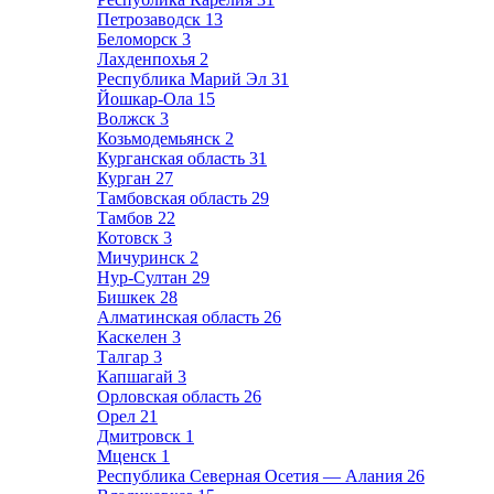
Петрозаводск
13
Беломорск
3
Лахденпохья
2
Республика Марий Эл
31
Йошкар-Ола
15
Волжск
3
Козьмодемьянск
2
Курганская область
31
Курган
27
Тамбовская область
29
Тамбов
22
Котовск
3
Мичуринск
2
Нур-Султан
29
Бишкек
28
Алматинская область
26
Каскелен
3
Талгар
3
Капшагай
3
Орловская область
26
Орел
21
Дмитровск
1
Мценск
1
Республика Северная Осетия — Алания
26