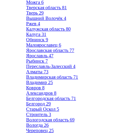
Можга
6
Тверская область
81
Тверь
29
Вышний Волочёк
4
Ржев
4
Калужская область
80
Калуга
31
Обнинск
9
Малоярославец
6
Ярославская область
77
Ярославль
47
Рыбинск
7
Переславль-Залесский
4
Алматы
73
Владимирская область
71
Владимир
25
Ковров
8
Александров
8
Белгородская область
71
Белгород
29
Старый Оскол
5
Строитель
3
Вологодская область
69
Вологда
26
Череповец
25