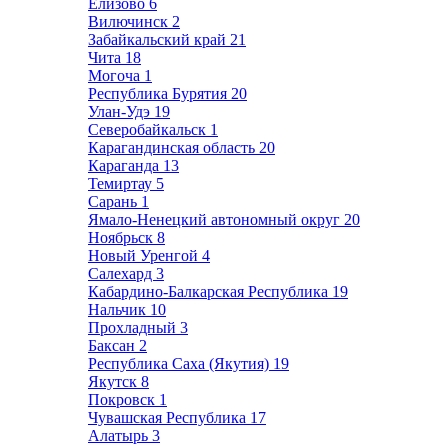
Елизово
6
Вилючинск
2
Забайкальский край
21
Чита
18
Могоча
1
Республика Бурятия
20
Улан-Удэ
19
Северобайкальск
1
Карагандинская область
20
Караганда
13
Темиртау
5
Сарань
1
Ямало-Ненецкий автономный округ
20
Ноябрьск
8
Новый Уренгой
4
Салехард
3
Кабардино-Балкарская Республика
19
Нальчик
10
Прохладный
3
Баксан
2
Республика Саха (Якутия)
19
Якутск
8
Покровск
1
Чувашская Республика
17
Алатырь
3