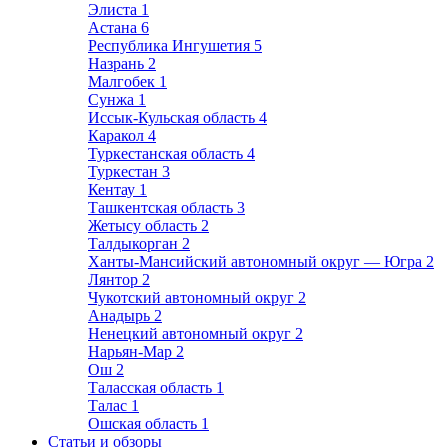
Элиста
1
Астана
6
Республика Ингушетия
5
Назрань
2
Малгобек
1
Сунжа
1
Иссык-Кульская область
4
Каракол
4
Туркестанская область
4
Туркестан
3
Кентау
1
Ташкентская область
3
Жетысу область
2
Талдыкорган
2
Ханты-Мансийский автономный округ — Югра
2
Лянтор
2
Чукотский автономный округ
2
Анадырь
2
Ненецкий автономный округ
2
Нарьян-Мар
2
Ош
2
Таласская область
1
Талас
1
Ошская область
1
Статьи и обзоры