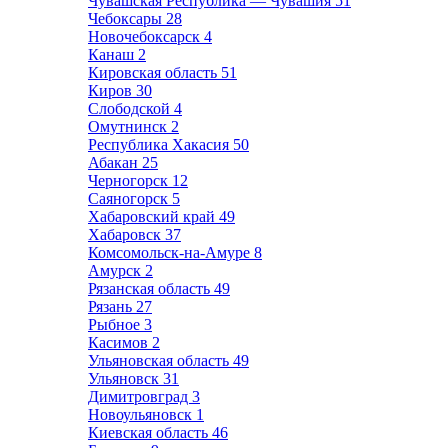
Чувашская Республика — Чувашия
51
Чебоксары
28
Новочебоксарск
4
Канаш
2
Кировская область
51
Киров
30
Слободской
4
Омутнинск
2
Республика Хакасия
50
Абакан
25
Черногорск
12
Саяногорск
5
Хабаровский край
49
Хабаровск
37
Комсомольск-на-Амуре
8
Амурск
2
Рязанская область
49
Рязань
27
Рыбное
3
Касимов
2
Ульяновская область
49
Ульяновск
31
Димитровград
3
Новоульяновск
1
Киевская область
46