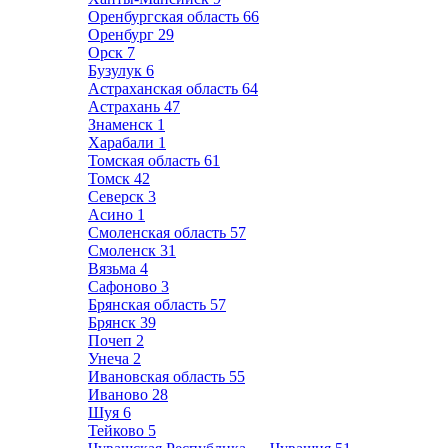
Оренбургская область
66
Оренбург
29
Орск
7
Бузулук
6
Астраханская область
64
Астрахань
47
Знаменск
1
Харабали
1
Томская область
61
Томск
42
Северск
3
Асино
1
Смоленская область
57
Смоленск
31
Вязьма
4
Сафоново
3
Брянская область
57
Брянск
39
Почеп
2
Унеча
2
Ивановская область
55
Иваново
28
Шуя
6
Тейково
5