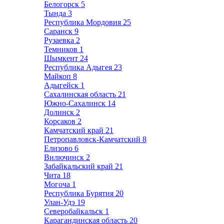
Белогорск
5
Тында
3
Республика Мордовия
25
Саранск
9
Рузаевка
2
Темников
1
Шымкент
24
Республика Адыгея
23
Майкоп
8
Адыгейск
1
Сахалинская область
21
Южно-Сахалинск
14
Долинск
2
Корсаков
2
Камчатский край
21
Петропавловск-Камчатский
8
Елизово
6
Вилючинск
2
Забайкальский край
21
Чита
18
Могоча
1
Республика Бурятия
20
Улан-Удэ
19
Северобайкальск
1
Карагандинская область
20