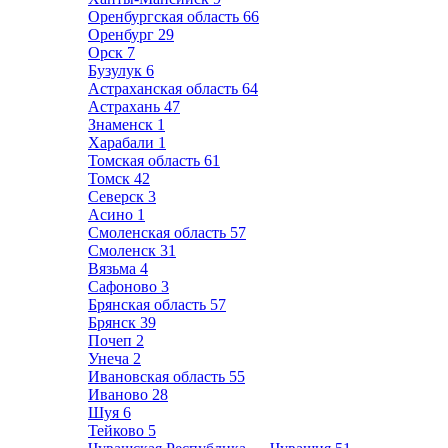
Оренбургская область
66
Оренбург
29
Орск
7
Бузулук
6
Астраханская область
64
Астрахань
47
Знаменск
1
Харабали
1
Томская область
61
Томск
42
Северск
3
Асино
1
Смоленская область
57
Смоленск
31
Вязьма
4
Сафоново
3
Брянская область
57
Брянск
39
Почеп
2
Унеча
2
Ивановская область
55
Иваново
28
Шуя
6
Тейково
5