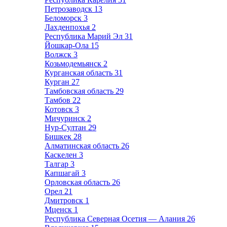
Петрозаводск
13
Беломорск
3
Лахденпохья
2
Республика Марий Эл
31
Йошкар-Ола
15
Волжск
3
Козьмодемьянск
2
Курганская область
31
Курган
27
Тамбовская область
29
Тамбов
22
Котовск
3
Мичуринск
2
Нур-Султан
29
Бишкек
28
Алматинская область
26
Каскелен
3
Талгар
3
Капшагай
3
Орловская область
26
Орел
21
Дмитровск
1
Мценск
1
Республика Северная Осетия — Алания
26