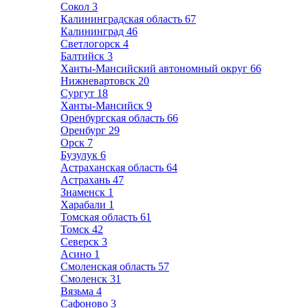
Сокол
3
Калининградская область
67
Калининград
46
Светлогорск
4
Балтийск
3
Ханты-Мансийский автономный округ
66
Нижневартовск
20
Сургут
18
Ханты-Мансийск
9
Оренбургская область
66
Оренбург
29
Орск
7
Бузулук
6
Астраханская область
64
Астрахань
47
Знаменск
1
Харабали
1
Томская область
61
Томск
42
Северск
3
Асино
1
Смоленская область
57
Смоленск
31
Вязьма
4
Сафоново
3