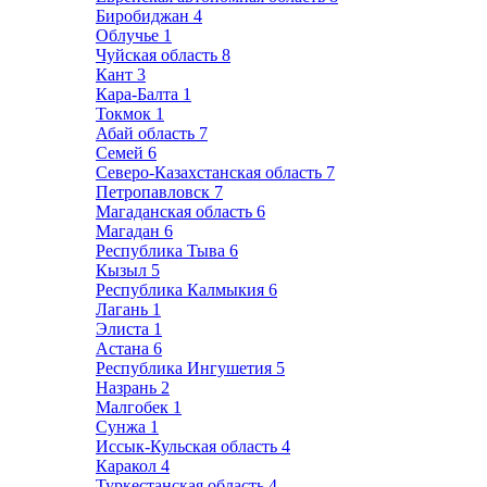
Биробиджан
4
Облучье
1
Чуйская область
8
Кант
3
Кара-Балта
1
Токмок
1
Абай область
7
Семей
6
Северо-Казахстанская область
7
Петропавловск
7
Магаданская область
6
Магадан
6
Республика Тыва
6
Кызыл
5
Республика Калмыкия
6
Лагань
1
Элиста
1
Астана
6
Республика Ингушетия
5
Назрань
2
Малгобек
1
Сунжа
1
Иссык-Кульская область
4
Каракол
4
Туркестанская область
4