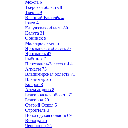
Можга
6
Тверская область
81
Тверь
29
Вышний Волочёк
4
Ржев
4
Калужская область
80
Калуга
31
Обнинск
9
Малоярославец
6
Ярославская область
77
Ярославль
47
Рыбинск
7
Переславль-Залесский
4
Алматы
73
Владимирская область
71
Владимир
25
Ковров
8
Александров
8
Белгородская область
71
Белгород
29
Старый Оскол
5
Строитель
3
Вологодская область
69
Вологда
26
Череповец
25