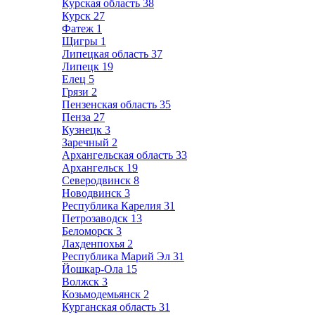
Курская область
38
Курск
27
Фатеж
1
Щигры
1
Липецкая область
37
Липецк
19
Елец
5
Грязи
2
Пензенская область
35
Пенза
27
Кузнецк
3
Заречный
2
Архангельская область
33
Архангельск
19
Северодвинск
8
Новодвинск
3
Республика Карелия
31
Петрозаводск
13
Беломорск
3
Лахденпохья
2
Республика Марий Эл
31
Йошкар-Ола
15
Волжск
3
Козьмодемьянск
2
Курганская область
31