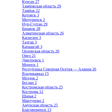
Курган
27
Тамбовская область
29
Тамбов
22
Котовск
3
Мичуринск
2
Нур-Султан
29
Бишкек
28
Алматинская область
26
Каскелен
3
Талгар
3
Капшагай
3
Орловская область
26
Орел
21
Дмитровск
1
Мценск
1
Республика Северная Осетия — Алания
26
Владикавказ
15
Моздок
2
Беслан
2
Костромская область
25
Кострома
12
Шарья
2
Мантурово
2
Амурская область
25
Благовещенск
13