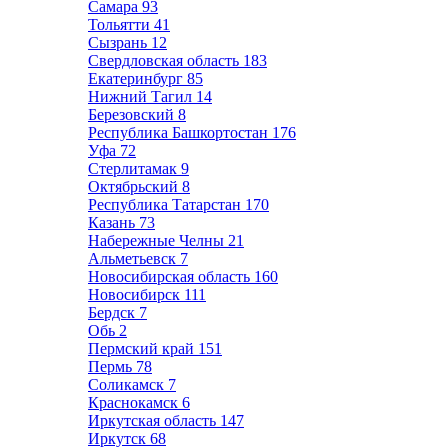
Самара
93
Тольятти
41
Сызрань
12
Свердловская область
183
Екатеринбург
85
Нижний Тагил
14
Березовский
8
Республика Башкортостан
176
Уфа
72
Стерлитамак
9
Октябрьский
8
Республика Татарстан
170
Казань
73
Набережные Челны
21
Альметьевск
7
Новосибирская область
160
Новосибирск
111
Бердск
7
Обь
2
Пермский край
151
Пермь
78
Соликамск
7
Краснокамск
6
Иркутская область
147
Иркутск
68