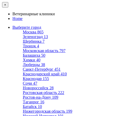
×
Ветеринарные клиники
Home
Выберите город
Москва
865
Зеленоград
13
Щербинка
7
Троицк
4
Московская область
797
Балашиха
50
Химки
40
Люберцы
38
Санкт-Петербург
451
Краснодарский край
410
Краснодар
155
Сочи
47
Новороссийск
28
Ростовская область
222
Ростов-на-Дону
109
Таганрог
16
Батайск
10
Нижегородская область
199
Нижний Новгород
101