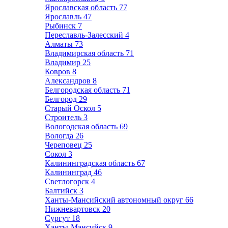
Ярославская область
77
Ярославль
47
Рыбинск
7
Переславль-Залесский
4
Алматы
73
Владимирская область
71
Владимир
25
Ковров
8
Александров
8
Белгородская область
71
Белгород
29
Старый Оскол
5
Строитель
3
Вологодская область
69
Вологда
26
Череповец
25
Сокол
3
Калининградская область
67
Калининград
46
Светлогорск
4
Балтийск
3
Ханты-Мансийский автономный округ
66
Нижневартовск
20
Сургут
18
Ханты-Мансийск
9