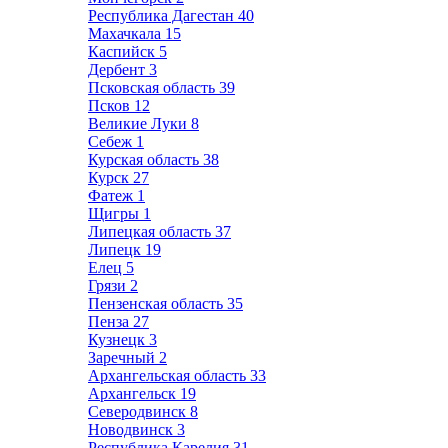
Республика Дагестан
40
Махачкала
15
Каспийск
5
Дербент
3
Псковская область
39
Псков
12
Великие Луки
8
Себеж
1
Курская область
38
Курск
27
Фатеж
1
Щигры
1
Липецкая область
37
Липецк
19
Елец
5
Грязи
2
Пензенская область
35
Пенза
27
Кузнецк
3
Заречный
2
Архангельская область
33
Архангельск
19
Северодвинск
8
Новодвинск
3
Республика Карелия
31