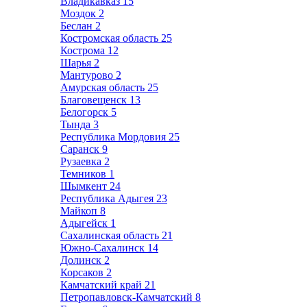
Владикавказ
15
Моздок
2
Беслан
2
Костромская область
25
Кострома
12
Шарья
2
Мантурово
2
Амурская область
25
Благовещенск
13
Белогорск
5
Тында
3
Республика Мордовия
25
Саранск
9
Рузаевка
2
Темников
1
Шымкент
24
Республика Адыгея
23
Майкоп
8
Адыгейск
1
Сахалинская область
21
Южно-Сахалинск
14
Долинск
2
Корсаков
2
Камчатский край
21
Петропавловск-Камчатский
8