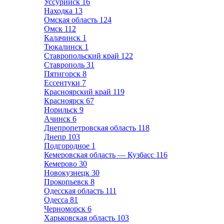
Уссурийск
16
Находка
13
Омская область
124
Омск
112
Калачинск
1
Тюкалинск
1
Ставропольский край
122
Ставрополь
31
Пятигорск
8
Ессентуки
7
Красноярский край
119
Красноярск
67
Норильск
9
Ачинск
6
Днепропетровская область
118
Днепр
103
Подгородное
1
Кемеровская область — Кузбасс
116
Кемерово
30
Новокузнецк
30
Прокопьевск
8
Одесская область
111
Одесса
81
Черноморск
6
Харьковская область
103