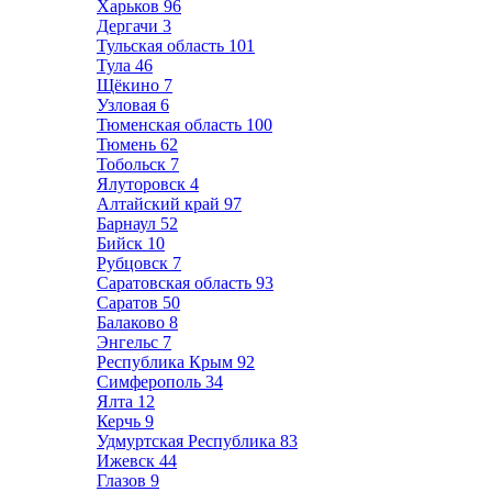
Харьков
96
Дергачи
3
Тульская область
101
Тула
46
Щёкино
7
Узловая
6
Тюменская область
100
Тюмень
62
Тобольск
7
Ялуторовск
4
Алтайский край
97
Барнаул
52
Бийск
10
Рубцовск
7
Саратовская область
93
Саратов
50
Балаково
8
Энгельс
7
Республика Крым
92
Симферополь
34
Ялта
12
Керчь
9
Удмуртская Республика
83
Ижевск
44
Глазов
9