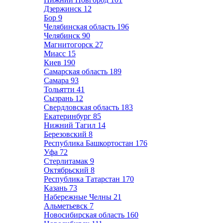
Дзержинск
12
Бор
9
Челябинская область
196
Челябинск
90
Магнитогорск
27
Миасс
15
Киев
190
Самарская область
189
Самара
93
Тольятти
41
Сызрань
12
Свердловская область
183
Екатеринбург
85
Нижний Тагил
14
Березовский
8
Республика Башкортостан
176
Уфа
72
Стерлитамак
9
Октябрьский
8
Республика Татарстан
170
Казань
73
Набережные Челны
21
Альметьевск
7
Новосибирская область
160