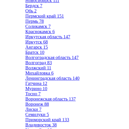
Новосибирск
111
Бердск
7
Обь
2
Пермский край
151
Пермь
78
Соликамск
7
Краснокамск
6
Иркутская область
147
Иркутск
68
Ангарск
15
Братск
10
Волгоградская область
147
Волгоград
83
Волжский
11
Михайловка
6
Ленинградская область
140
Гатчина
12
Мурино
10
Тосно
7
Воронежская область
137
Воронеж
88
Лиски
7
Семилуки
5
Приморский край
133
Владивосток
38