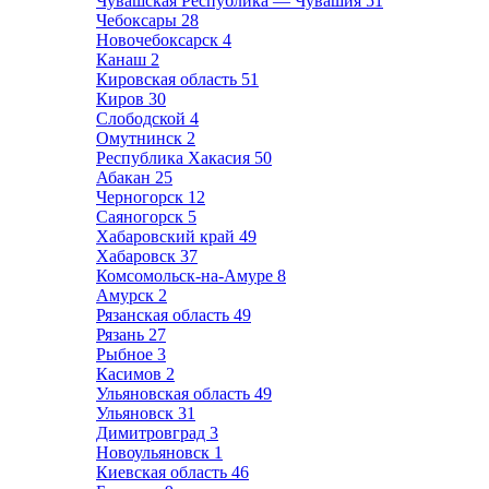
Чувашская Республика — Чувашия
51
Чебоксары
28
Новочебоксарск
4
Канаш
2
Кировская область
51
Киров
30
Слободской
4
Омутнинск
2
Республика Хакасия
50
Абакан
25
Черногорск
12
Саяногорск
5
Хабаровский край
49
Хабаровск
37
Комсомольск-на-Амуре
8
Амурск
2
Рязанская область
49
Рязань
27
Рыбное
3
Касимов
2
Ульяновская область
49
Ульяновск
31
Димитровград
3
Новоульяновск
1
Киевская область
46