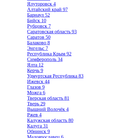
Ялуторовск
4
Алтайский край
97
Барнаул
52
Бийск
10
Рубцовск
7
Саратовская область
93
Саратов
50
Балаково
8
Энгельс
7
Республика Крым
92
Симферополь
34
Ялта
12
Керчь
9
Удмуртская Республика
83
Ижевск
44
Глазов
9
Можга
6
Тверская область
81
Тверь
29
Вышний Волочёк
4
Ржев
4
Калужская область
80
Калуга
31
Обнинск
9
Малоярославец
6