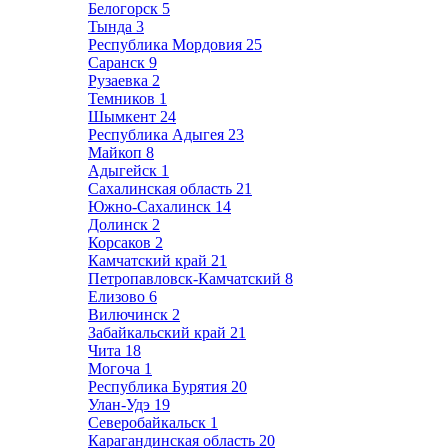
Белогорск
5
Тында
3
Республика Мордовия
25
Саранск
9
Рузаевка
2
Темников
1
Шымкент
24
Республика Адыгея
23
Майкоп
8
Адыгейск
1
Сахалинская область
21
Южно-Сахалинск
14
Долинск
2
Корсаков
2
Камчатский край
21
Петропавловск-Камчатский
8
Елизово
6
Вилючинск
2
Забайкальский край
21
Чита
18
Могоча
1
Республика Бурятия
20
Улан-Удэ
19
Северобайкальск
1
Карагандинская область
20