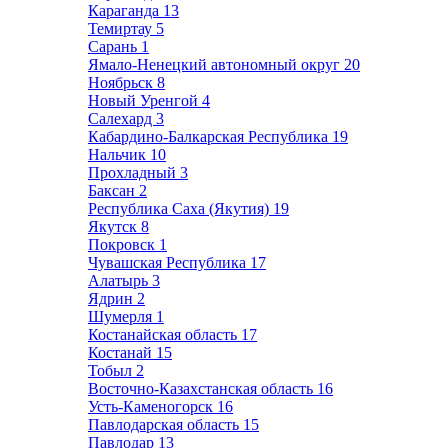
Караганда
13
Темиртау
5
Сарань
1
Ямало-Ненецкий автономный округ
20
Ноябрьск
8
Новый Уренгой
4
Салехард
3
Кабардино-Балкарская Республика
19
Нальчик
10
Прохладный
3
Баксан
2
Республика Саха (Якутия)
19
Якутск
8
Покровск
1
Чувашская Республика
17
Алатырь
3
Ядрин
2
Шумерля
1
Костанайская область
17
Костанай
15
Тобыл
2
Восточно-Казахстанская область
16
Усть-Каменогорск
16
Павлодарская область
15
Павлодар
13