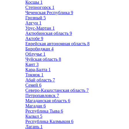
Косшы
1
Степногорск
1
Чеченская Республика
9
Грозный
5
Аргун
1
Урус-Мартан
1
Актюбинская область
9
Актобе
9
Еврейская автономная область
8
Биробиджан
4
Облучье
1
Чуйская область
8
Кант
3
Кара-Балта
1
Токмок
1
Абай область
7
Семей
6
Северо-Казахстанская область
7
Петропавловск
7
Магаданская область
6
Магадан
6
Республика Тыва
6
Кызыл
5
Республика Калмыкия
6
Лагань
1