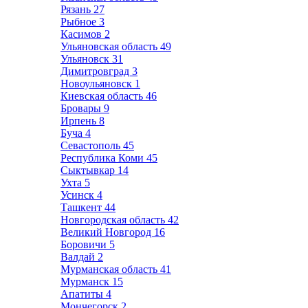
Рязань
27
Рыбное
3
Касимов
2
Ульяновская область
49
Ульяновск
31
Димитровград
3
Новоульяновск
1
Киевская область
46
Бровары
9
Ирпень
8
Буча
4
Севастополь
45
Республика Коми
45
Сыктывкар
14
Ухта
5
Усинск
4
Ташкент
44
Новгородская область
42
Великий Новгород
16
Боровичи
5
Валдай
2
Мурманская область
41
Мурманск
15
Апатиты
4
Мончегорск
2