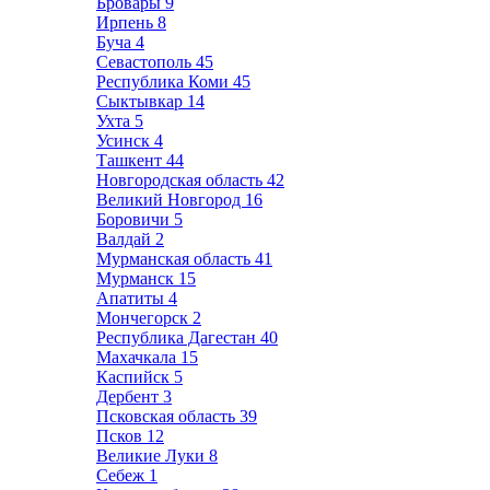
Бровары
9
Ирпень
8
Буча
4
Севастополь
45
Республика Коми
45
Сыктывкар
14
Ухта
5
Усинск
4
Ташкент
44
Новгородская область
42
Великий Новгород
16
Боровичи
5
Валдай
2
Мурманская область
41
Мурманск
15
Апатиты
4
Мончегорск
2
Республика Дагестан
40
Махачкала
15
Каспийск
5
Дербент
3
Псковская область
39
Псков
12
Великие Луки
8
Себеж
1