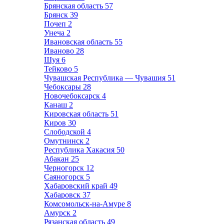
Брянская область
57
Брянск
39
Почеп
2
Унеча
2
Ивановская область
55
Иваново
28
Шуя
6
Тейково
5
Чувашская Республика — Чувашия
51
Чебоксары
28
Новочебоксарск
4
Канаш
2
Кировская область
51
Киров
30
Слободской
4
Омутнинск
2
Республика Хакасия
50
Абакан
25
Черногорск
12
Саяногорск
5
Хабаровский край
49
Хабаровск
37
Комсомольск-на-Амуре
8
Амурск
2
Рязанская область
49