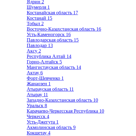
Ядрин
2
Шумерля
1
Костанайская область
17
Костанай
15
Тобыл
2
Восточно-Казахстанская область
16
Усть-Каменогорск
16
Павлодарская область
15
Павлодар
13
Аксу
2
Республика Алтай
14
Горно-Алтайск
5
Мангистауская область
14
Актау
6
Форт-Шевченко
1
Жанаозен
1
Атырауская область
11
Атырау
11
Западно-Казахстанская область
10
Уральск
8
Карачаево-Черкесская Республика
10
Черкесск
4
Усть-Джегута
1
Акмолинская область
9
Кокшетау
4