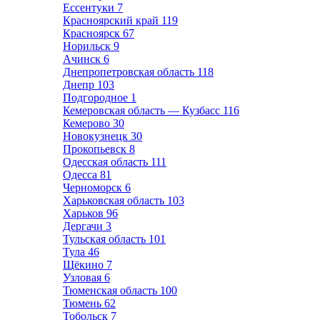
Ессентуки
7
Красноярский край
119
Красноярск
67
Норильск
9
Ачинск
6
Днепропетровская область
118
Днепр
103
Подгородное
1
Кемеровская область — Кузбасс
116
Кемерово
30
Новокузнецк
30
Прокопьевск
8
Одесская область
111
Одесса
81
Черноморск
6
Харьковская область
103
Харьков
96
Дергачи
3
Тульская область
101
Тула
46
Щёкино
7
Узловая
6
Тюменская область
100
Тюмень
62
Тобольск
7