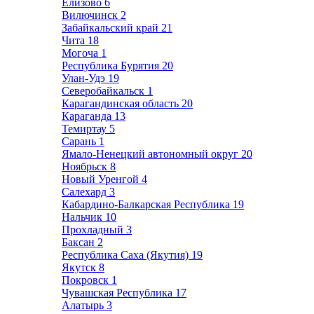
Елизово
6
Вилючинск
2
Забайкальский край
21
Чита
18
Могоча
1
Республика Бурятия
20
Улан-Удэ
19
Северобайкальск
1
Карагандинская область
20
Караганда
13
Темиртау
5
Сарань
1
Ямало-Ненецкий автономный округ
20
Ноябрьск
8
Новый Уренгой
4
Салехард
3
Кабардино-Балкарская Республика
19
Нальчик
10
Прохладный
3
Баксан
2
Республика Саха (Якутия)
19
Якутск
8
Покровск
1
Чувашская Республика
17
Алатырь
3