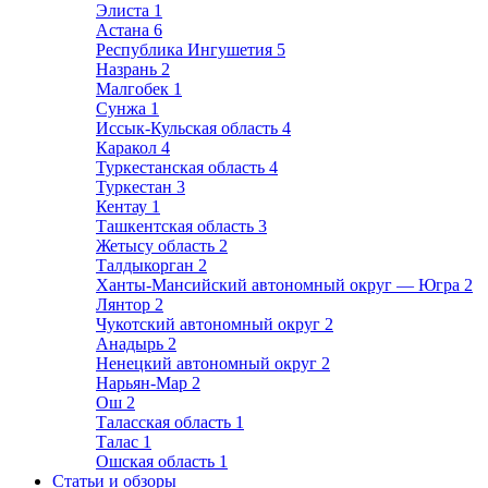
Элиста
1
Астана
6
Республика Ингушетия
5
Назрань
2
Малгобек
1
Сунжа
1
Иссык-Кульская область
4
Каракол
4
Туркестанская область
4
Туркестан
3
Кентау
1
Ташкентская область
3
Жетысу область
2
Талдыкорган
2
Ханты-Мансийский автономный округ — Югра
2
Лянтор
2
Чукотский автономный округ
2
Анадырь
2
Ненецкий автономный округ
2
Нарьян-Мар
2
Ош
2
Таласская область
1
Талас
1
Ошская область
1
Статьи и обзоры