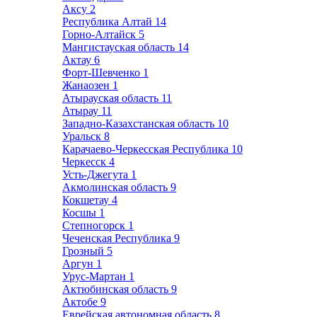
Аксу
2
Республика Алтай
14
Горно-Алтайск
5
Мангистауская область
14
Актау
6
Форт-Шевченко
1
Жанаозен
1
Атырауская область
11
Атырау
11
Западно-Казахстанская область
10
Уральск
8
Карачаево-Черкесская Республика
10
Черкесск
4
Усть-Джегута
1
Акмолинская область
9
Кокшетау
4
Косшы
1
Степногорск
1
Чеченская Республика
9
Грозный
5
Аргун
1
Урус-Мартан
1
Актюбинская область
9
Актобе
9
Еврейская автономная область
8