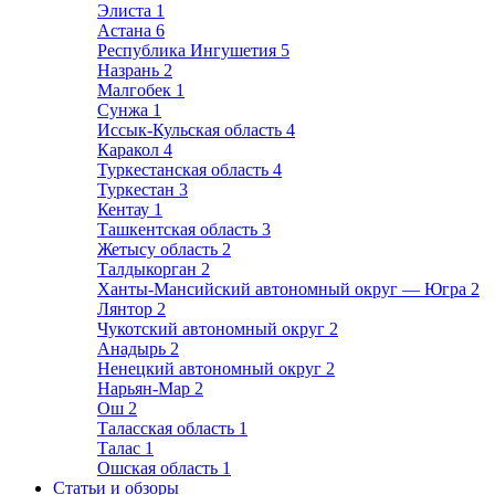
Элиста
1
Астана
6
Республика Ингушетия
5
Назрань
2
Малгобек
1
Сунжа
1
Иссык-Кульская область
4
Каракол
4
Туркестанская область
4
Туркестан
3
Кентау
1
Ташкентская область
3
Жетысу область
2
Талдыкорган
2
Ханты-Мансийский автономный округ — Югра
2
Лянтор
2
Чукотский автономный округ
2
Анадырь
2
Ненецкий автономный округ
2
Нарьян-Мар
2
Ош
2
Таласская область
1
Талас
1
Ошская область
1
Статьи и обзоры