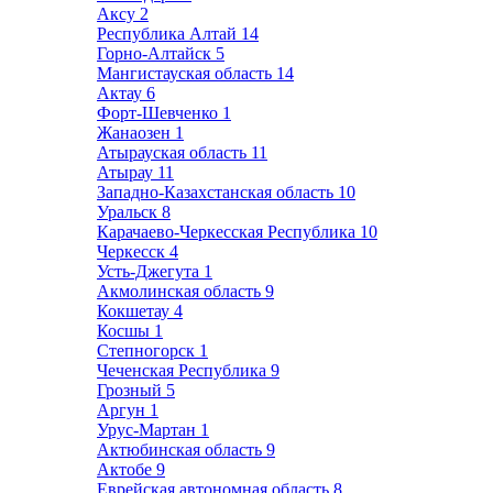
Аксу
2
Республика Алтай
14
Горно-Алтайск
5
Мангистауская область
14
Актау
6
Форт-Шевченко
1
Жанаозен
1
Атырауская область
11
Атырау
11
Западно-Казахстанская область
10
Уральск
8
Карачаево-Черкесская Республика
10
Черкесск
4
Усть-Джегута
1
Акмолинская область
9
Кокшетау
4
Косшы
1
Степногорск
1
Чеченская Республика
9
Грозный
5
Аргун
1
Урус-Мартан
1
Актюбинская область
9
Актобе
9
Еврейская автономная область
8