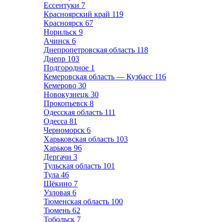
Ессентуки
7
Красноярский край
119
Красноярск
67
Норильск
9
Ачинск
6
Днепропетровская область
118
Днепр
103
Подгородное
1
Кемеровская область — Кузбасс
116
Кемерово
30
Новокузнецк
30
Прокопьевск
8
Одесская область
111
Одесса
81
Черноморск
6
Харьковская область
103
Харьков
96
Дергачи
3
Тульская область
101
Тула
46
Щёкино
7
Узловая
6
Тюменская область
100
Тюмень
62
Тобольск
7