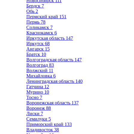
Новосибирск
111
Бердск
7
Обь
2
Пермский край
151
Пермь
78
Соликамск
7
Краснокамск
6
Иркутская область
147
Иркутск
68
Ангарск
15
Братск
10
Волгоградская область
147
Волгоград
83
Волжский
11
Михайловка
6
Ленинградская область
140
Гатчина
12
Мурино
10
Тосно
7
Воронежская область
137
Воронеж
88
Лиски
7
Семилуки
5
Приморский край
133
Владивосток
38