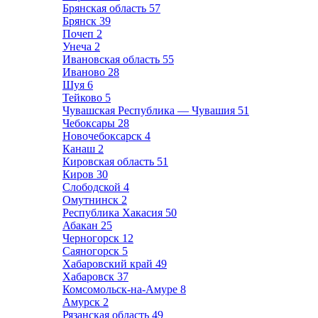
Брянская область
57
Брянск
39
Почеп
2
Унеча
2
Ивановская область
55
Иваново
28
Шуя
6
Тейково
5
Чувашская Республика — Чувашия
51
Чебоксары
28
Новочебоксарск
4
Канаш
2
Кировская область
51
Киров
30
Слободской
4
Омутнинск
2
Республика Хакасия
50
Абакан
25
Черногорск
12
Саяногорск
5
Хабаровский край
49
Хабаровск
37
Комсомольск-на-Амуре
8
Амурск
2
Рязанская область
49