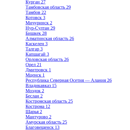
Курган
27
Тамбовская область
29
Тамбов
22
Котовск
3
Мичуринск
2
Нур-Султан
29
Бишкек
28
Алматинская область
26
Каскелен
3
Талгар
3
Капшагай
3
Орловская область
26
Орел
21
Дмитровск
1
Мценск
1
Республика Северная Осетия — Алания
26
Владикавказ
15
Моздок
2
Беслан
2
Костромская область
25
Кострома
12
Шарья
2
Мантурово
2
Амурская область
25
Благовещенск
13