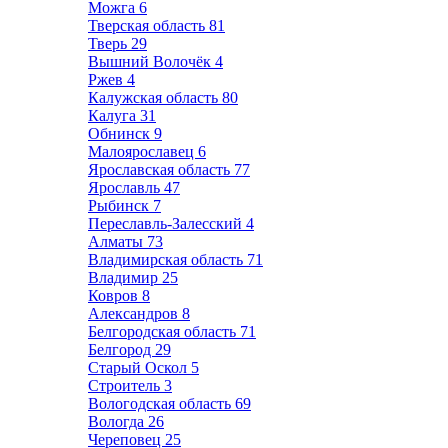
Можга
6
Тверская область
81
Тверь
29
Вышний Волочёк
4
Ржев
4
Калужская область
80
Калуга
31
Обнинск
9
Малоярославец
6
Ярославская область
77
Ярославль
47
Рыбинск
7
Переславль-Залесский
4
Алматы
73
Владимирская область
71
Владимир
25
Ковров
8
Александров
8
Белгородская область
71
Белгород
29
Старый Оскол
5
Строитель
3
Вологодская область
69
Вологда
26
Череповец
25