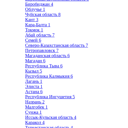
Биробиджан
4
Облучье
1
Чуйская область
8
Кант
3
Кара-Балта
1
Токмок
1
Абай область
7
Семей
6
Северо-Казахстанская область
7
Петропавловск
7
Магаданская область
6
Магадан
6
Республика Тыва
6
Кызыл
5
Республика Калмыкия
6
Лагань
1
Элиста
1
Астана
6
Республика Ингушетия
5
Назрань
2
Малгобек
1
Сунжа
1
Иссык-Кульская область
4
Каракол
4
Туркестанская область
4