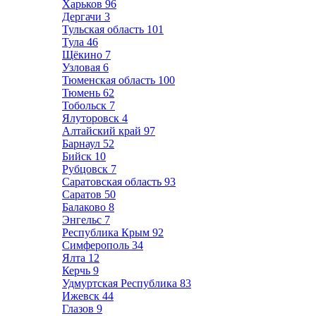
Харьков
96
Дергачи
3
Тульская область
101
Тула
46
Щёкино
7
Узловая
6
Тюменская область
100
Тюмень
62
Тобольск
7
Ялуторовск
4
Алтайский край
97
Барнаул
52
Бийск
10
Рубцовск
7
Саратовская область
93
Саратов
50
Балаково
8
Энгельс
7
Республика Крым
92
Симферополь
34
Ялта
12
Керчь
9
Удмуртская Республика
83
Ижевск
44
Глазов
9