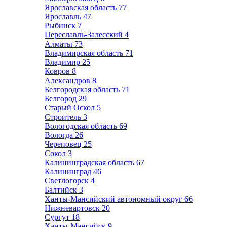
Ярославская область
77
Ярославль
47
Рыбинск
7
Переславль-Залесский
4
Алматы
73
Владимирская область
71
Владимир
25
Ковров
8
Александров
8
Белгородская область
71
Белгород
29
Старый Оскол
5
Строитель
3
Вологодская область
69
Вологда
26
Череповец
25
Сокол
3
Калининградская область
67
Калининград
46
Светлогорск
4
Балтийск
3
Ханты-Мансийский автономный округ
66
Нижневартовск
20
Сургут
18
Ханты-Мансийск
9