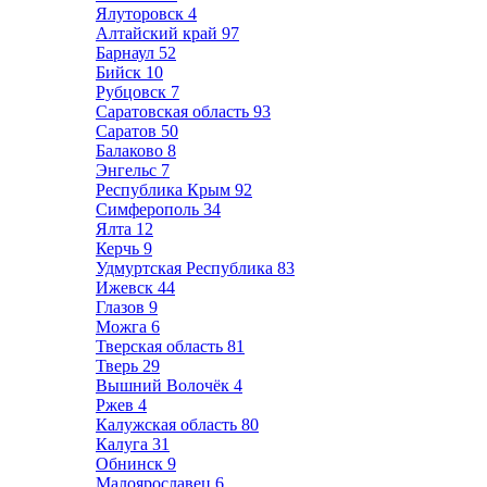
Ялуторовск
4
Алтайский край
97
Барнаул
52
Бийск
10
Рубцовск
7
Саратовская область
93
Саратов
50
Балаково
8
Энгельс
7
Республика Крым
92
Симферополь
34
Ялта
12
Керчь
9
Удмуртская Республика
83
Ижевск
44
Глазов
9
Можга
6
Тверская область
81
Тверь
29
Вышний Волочёк
4
Ржев
4
Калужская область
80
Калуга
31
Обнинск
9
Малоярославец
6