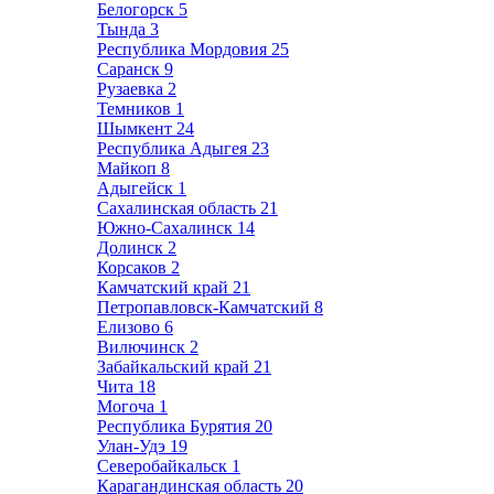
Белогорск
5
Тында
3
Республика Мордовия
25
Саранск
9
Рузаевка
2
Темников
1
Шымкент
24
Республика Адыгея
23
Майкоп
8
Адыгейск
1
Сахалинская область
21
Южно-Сахалинск
14
Долинск
2
Корсаков
2
Камчатский край
21
Петропавловск-Камчатский
8
Елизово
6
Вилючинск
2
Забайкальский край
21
Чита
18
Могоча
1
Республика Бурятия
20
Улан-Удэ
19
Северобайкальск
1
Карагандинская область
20