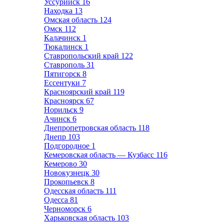
Уссурийск
16
Находка
13
Омская область
124
Омск
112
Калачинск
1
Тюкалинск
1
Ставропольский край
122
Ставрополь
31
Пятигорск
8
Ессентуки
7
Красноярский край
119
Красноярск
67
Норильск
9
Ачинск
6
Днепропетровская область
118
Днепр
103
Подгородное
1
Кемеровская область — Кузбасс
116
Кемерово
30
Новокузнецк
30
Прокопьевск
8
Одесская область
111
Одесса
81
Черноморск
6
Харьковская область
103