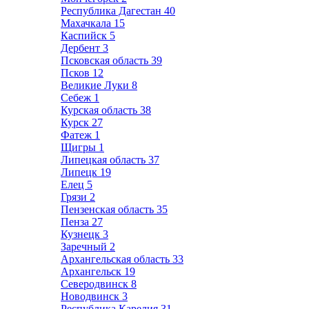
Республика Дагестан
40
Махачкала
15
Каспийск
5
Дербент
3
Псковская область
39
Псков
12
Великие Луки
8
Себеж
1
Курская область
38
Курск
27
Фатеж
1
Щигры
1
Липецкая область
37
Липецк
19
Елец
5
Грязи
2
Пензенская область
35
Пенза
27
Кузнецк
3
Заречный
2
Архангельская область
33
Архангельск
19
Северодвинск
8
Новодвинск
3
Республика Карелия
31