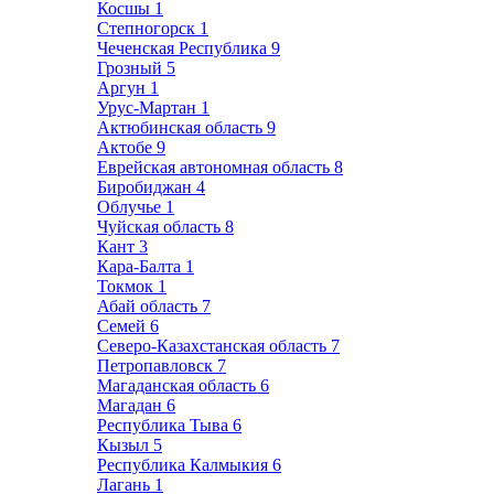
Косшы
1
Степногорск
1
Чеченская Республика
9
Грозный
5
Аргун
1
Урус-Мартан
1
Актюбинская область
9
Актобе
9
Еврейская автономная область
8
Биробиджан
4
Облучье
1
Чуйская область
8
Кант
3
Кара-Балта
1
Токмок
1
Абай область
7
Семей
6
Северо-Казахстанская область
7
Петропавловск
7
Магаданская область
6
Магадан
6
Республика Тыва
6
Кызыл
5
Республика Калмыкия
6
Лагань
1