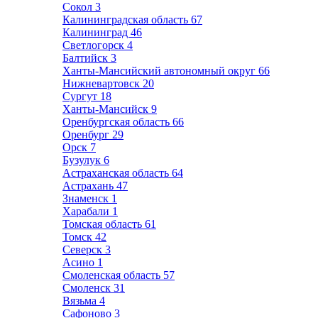
Сокол
3
Калининградская область
67
Калининград
46
Светлогорск
4
Балтийск
3
Ханты-Мансийский автономный округ
66
Нижневартовск
20
Сургут
18
Ханты-Мансийск
9
Оренбургская область
66
Оренбург
29
Орск
7
Бузулук
6
Астраханская область
64
Астрахань
47
Знаменск
1
Харабали
1
Томская область
61
Томск
42
Северск
3
Асино
1
Смоленская область
57
Смоленск
31
Вязьма
4
Сафоново
3