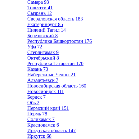
Самара
93
Тольятти
41
Сызрань
12
Свердловская область
183
Екатеринбург
85
Нижний Тагил
14
Березовский
8
Республика Башкортостан
176
Уфа
72
Стерлитамак
9
Октябрьский
8
Республика Татарстан
170
Казань
73
Набережные Челны
21
Альметьевск
7
Новосибирская область
160
Новосибирск
111
Бердск
7
Обь
2
Пермский край
151
Пермь
78
Соликамск
7
Краснокамск
6
Иркутская область
147
Иркутск
68