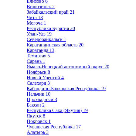
Елизово
6
Вилючинск
2
Забайкальский край
21
Чита
18
Могоча
1
Республика Бурятия
20
Улан-Удэ
19
Северобайкальск
1
Карагандинская область
20
Караганда
13
Темиртау
5
Сарань
1
Ямало-Ненецкий автономный округ
20
Ноябрьск
8
Новый Уренгой
4
Салехард
3
Кабардино-Балкарская Республика
19
Нальчик
10
Прохладный
3
Баксан
2
Республика Саха (Якутия)
19
Якутск
8
Покровск
1
Чувашская Республика
17
Алатырь
3