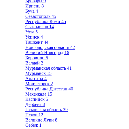
Бровары
9
Ирпень
8
Буча
4
Севастополь
45
Республика Коми
45
Сыктывкар
14
Ухта
5
Усинск
4
Ташкент
44
Новгородская область
42
Великий Новгород
16
Боровичи
5
Валдай
2
Мурманская область
41
Мурманск
15
Апатиты
4
Мончегорск
2
Республика Дагестан
40
Махачкала
15
Каспийск
5
Дербент
3
Псковская область
39
Псков
12
Великие Луки
8
Себеж
1