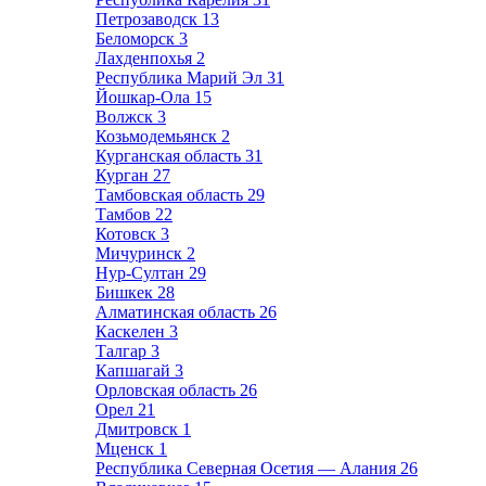
Петрозаводск
13
Беломорск
3
Лахденпохья
2
Республика Марий Эл
31
Йошкар-Ола
15
Волжск
3
Козьмодемьянск
2
Курганская область
31
Курган
27
Тамбовская область
29
Тамбов
22
Котовск
3
Мичуринск
2
Нур-Султан
29
Бишкек
28
Алматинская область
26
Каскелен
3
Талгар
3
Капшагай
3
Орловская область
26
Орел
21
Дмитровск
1
Мценск
1
Республика Северная Осетия — Алания
26