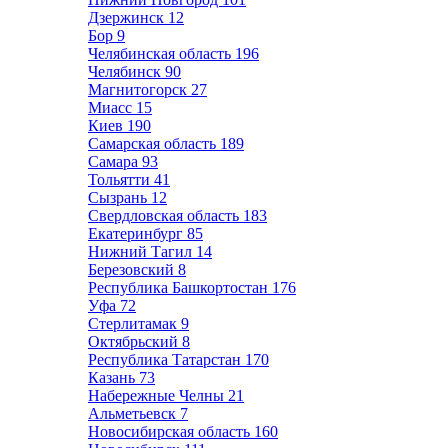
Дзержинск
12
Бор
9
Челябинская область
196
Челябинск
90
Магнитогорск
27
Миасс
15
Киев
190
Самарская область
189
Самара
93
Тольятти
41
Сызрань
12
Свердловская область
183
Екатеринбург
85
Нижний Тагил
14
Березовский
8
Республика Башкортостан
176
Уфа
72
Стерлитамак
9
Октябрьский
8
Республика Татарстан
170
Казань
73
Набережные Челны
21
Альметьевск
7
Новосибирская область
160