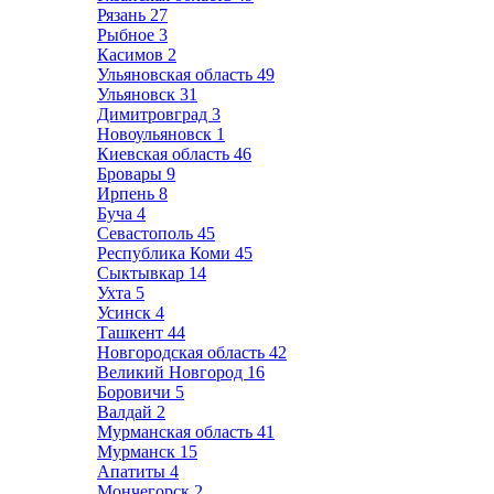
Рязань
27
Рыбное
3
Касимов
2
Ульяновская область
49
Ульяновск
31
Димитровград
3
Новоульяновск
1
Киевская область
46
Бровары
9
Ирпень
8
Буча
4
Севастополь
45
Республика Коми
45
Сыктывкар
14
Ухта
5
Усинск
4
Ташкент
44
Новгородская область
42
Великий Новгород
16
Боровичи
5
Валдай
2
Мурманская область
41
Мурманск
15
Апатиты
4
Мончегорск
2