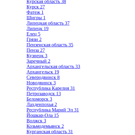
Курская область
38
Курск
27
Фатеж
1
Щигры
1
Липецкая область
37
Липецк
19
Елец
5
Грязи
2
Пензенская область
35
Пенза
27
Кузнецк
3
Заречный
2
Архангельская область
33
Архангельск
19
Северодвинск
8
Новодвинск
3
Республика Карелия
31
Петрозаводск
13
Беломорск
3
Лахденпохья
2
Республика Марий Эл
31
Йошкар-Ола
15
Волжск
3
Козьмодемьянск
2
Курганская область
31