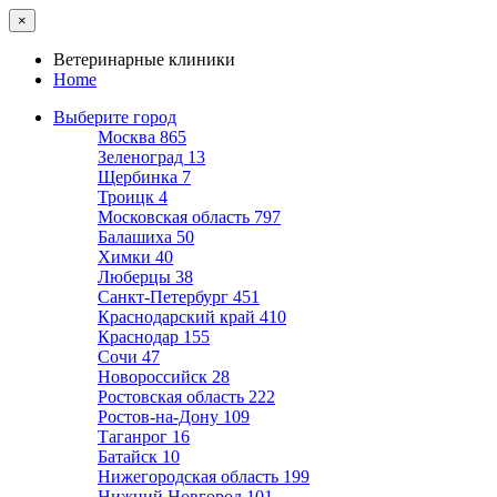
×
Ветеринарные клиники
Home
Выберите город
Москва
865
Зеленоград
13
Щербинка
7
Троицк
4
Московская область
797
Балашиха
50
Химки
40
Люберцы
38
Санкт-Петербург
451
Краснодарский край
410
Краснодар
155
Сочи
47
Новороссийск
28
Ростовская область
222
Ростов-на-Дону
109
Таганрог
16
Батайск
10
Нижегородская область
199
Нижний Новгород
101