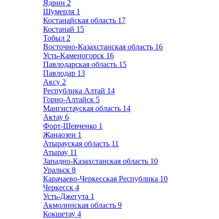
Ядрин
2
Шумерля
1
Костанайская область
17
Костанай
15
Тобыл
2
Восточно-Казахстанская область
16
Усть-Каменогорск
16
Павлодарская область
15
Павлодар
13
Аксу
2
Республика Алтай
14
Горно-Алтайск
5
Мангистауская область
14
Актау
6
Форт-Шевченко
1
Жанаозен
1
Атырауская область
11
Атырау
11
Западно-Казахстанская область
10
Уральск
8
Карачаево-Черкесская Республика
10
Черкесск
4
Усть-Джегута
1
Акмолинская область
9
Кокшетау
4