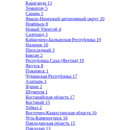
Караганда
13
Темиртау
5
Сарань
1
Ямало-Ненецкий автономный округ
20
Ноябрьск
8
Новый Уренгой
4
Салехард
3
Кабардино-Балкарская Республика
19
Нальчик
10
Прохладный
3
Баксан
2
Республика Саха (Якутия)
19
Якутск
8
Покровск
1
Чувашская Республика
17
Алатырь
3
Ядрин
2
Шумерля
1
Костанайская область
17
Костанай
15
Тобыл
2
Восточно-Казахстанская область
16
Усть-Каменогорск
16
Павлодарская область
15
Павлодар
13