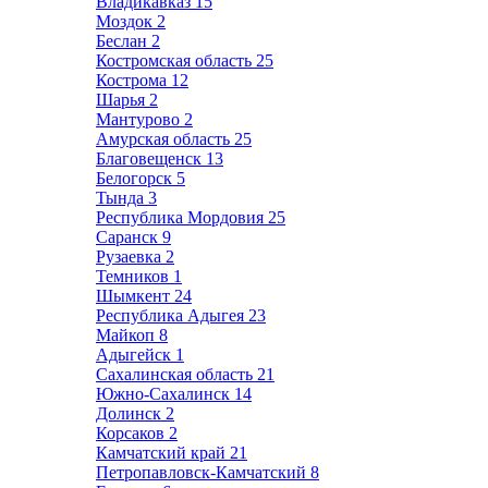
Владикавказ
15
Моздок
2
Беслан
2
Костромская область
25
Кострома
12
Шарья
2
Мантурово
2
Амурская область
25
Благовещенск
13
Белогорск
5
Тында
3
Республика Мордовия
25
Саранск
9
Рузаевка
2
Темников
1
Шымкент
24
Республика Адыгея
23
Майкоп
8
Адыгейск
1
Сахалинская область
21
Южно-Сахалинск
14
Долинск
2
Корсаков
2
Камчатский край
21
Петропавловск-Камчатский
8