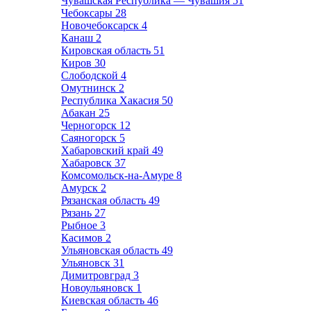
Чувашская Республика — Чувашия
51
Чебоксары
28
Новочебоксарск
4
Канаш
2
Кировская область
51
Киров
30
Слободской
4
Омутнинск
2
Республика Хакасия
50
Абакан
25
Черногорск
12
Саяногорск
5
Хабаровский край
49
Хабаровск
37
Комсомольск-на-Амуре
8
Амурск
2
Рязанская область
49
Рязань
27
Рыбное
3
Касимов
2
Ульяновская область
49
Ульяновск
31
Димитровград
3
Новоульяновск
1
Киевская область
46