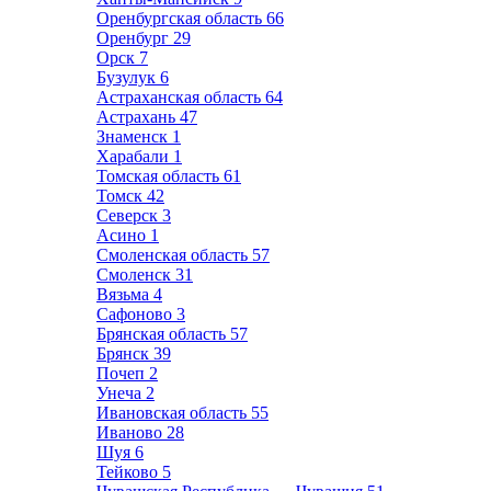
Оренбургская область
66
Оренбург
29
Орск
7
Бузулук
6
Астраханская область
64
Астрахань
47
Знаменск
1
Харабали
1
Томская область
61
Томск
42
Северск
3
Асино
1
Смоленская область
57
Смоленск
31
Вязьма
4
Сафоново
3
Брянская область
57
Брянск
39
Почеп
2
Унеча
2
Ивановская область
55
Иваново
28
Шуя
6
Тейково
5