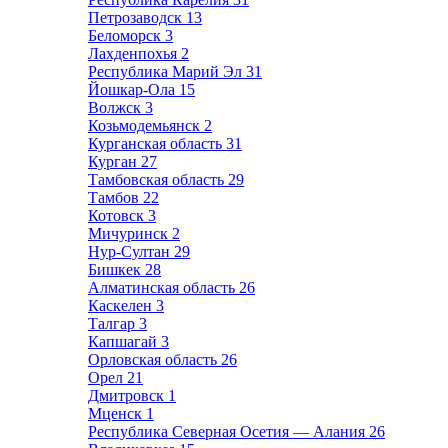
Петрозаводск
13
Беломорск
3
Лахденпохья
2
Республика Марий Эл
31
Йошкар-Ола
15
Волжск
3
Козьмодемьянск
2
Курганская область
31
Курган
27
Тамбовская область
29
Тамбов
22
Котовск
3
Мичуринск
2
Нур-Султан
29
Бишкек
28
Алматинская область
26
Каскелен
3
Талгар
3
Капшагай
3
Орловская область
26
Орел
21
Дмитровск
1
Мценск
1
Республика Северная Осетия — Алания
26