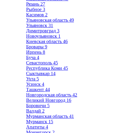
Рязань
27
Рыбное
3
Касимов
2
Ульяновская область
49
Ульяновск
31
Димитровград
3
Новоульяновск
1
Киевская область
46
Бровары
9
Ирпень
8
Буча
4
Севастополь
45
Республика Коми
45
Сыктывкар
14
Ухта
5
Усинск
4
Ташкент
44
Новгородская область
42
Великий Новгород
16
Боровичи
5
Валдай
2
Мурманская область
41
Мурманск
15
Апатиты
4
Мончегорск
2