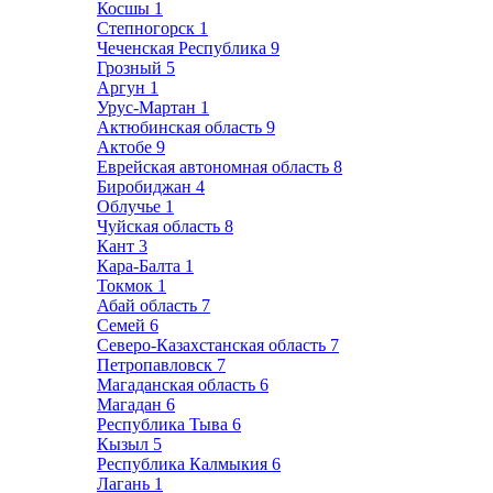
Косшы
1
Степногорск
1
Чеченская Республика
9
Грозный
5
Аргун
1
Урус-Мартан
1
Актюбинская область
9
Актобе
9
Еврейская автономная область
8
Биробиджан
4
Облучье
1
Чуйская область
8
Кант
3
Кара-Балта
1
Токмок
1
Абай область
7
Семей
6
Северо-Казахстанская область
7
Петропавловск
7
Магаданская область
6
Магадан
6
Республика Тыва
6
Кызыл
5
Республика Калмыкия
6
Лагань
1