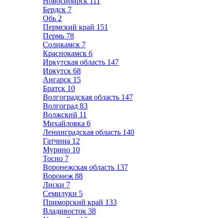
Новосибирск
111
Бердск
7
Обь
2
Пермский край
151
Пермь
78
Соликамск
7
Краснокамск
6
Иркутская область
147
Иркутск
68
Ангарск
15
Братск
10
Волгоградская область
147
Волгоград
83
Волжский
11
Михайловка
6
Ленинградская область
140
Гатчина
12
Мурино
10
Тосно
7
Воронежская область
137
Воронеж
88
Лиски
7
Семилуки
5
Приморский край
133
Владивосток
38