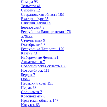
Самара
93
Тольятти
41
Сызрань
12
Свердловская область
183
Екатеринбург
85
Нижний Тагил
14
Березовский
8
Республика Башкортостан
176
Уфа
72
Стерлитамак
9
Октябрьский
8
Республика Татарстан
170
Казань
73
Набережные Челны
21
Альметьевск
7
Новосибирская область
160
Новосибирск
111
Бердск
7
Обь
2
Пермский край
151
Пермь
78
Соликамск
7
Краснокамск
6
Иркутская область
147
Иркутск
68