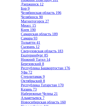
Дзержинск
12
Бор
9
Челябинская область
196
Челябинск
90
Магнитогорск
27
Миасс
15
Киев
190
Самарская область
189
Самара
93
Тольятти
41
Сызрань
12
Свердловская область
183
Екатеринбург
85
Нижний Тагил
14
Березовский
8
Республика Башкортостан
176
Уфа
72
Стерлитамак
9
Октябрьский
8
Республика Татарстан
170
Казань
73
Набережные Челны
21
Альметьевск
7
Новосибирская область
160