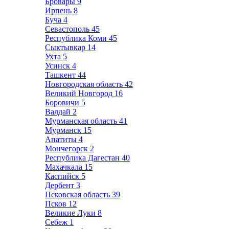
Бровары
9
Ирпень
8
Буча
4
Севастополь
45
Республика Коми
45
Сыктывкар
14
Ухта
5
Усинск
4
Ташкент
44
Новгородская область
42
Великий Новгород
16
Боровичи
5
Валдай
2
Мурманская область
41
Мурманск
15
Апатиты
4
Мончегорск
2
Республика Дагестан
40
Махачкала
15
Каспийск
5
Дербент
3
Псковская область
39
Псков
12
Великие Луки
8
Себеж
1