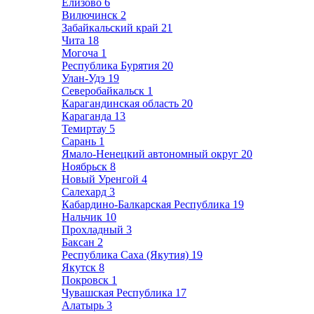
Елизово
6
Вилючинск
2
Забайкальский край
21
Чита
18
Могоча
1
Республика Бурятия
20
Улан-Удэ
19
Северобайкальск
1
Карагандинская область
20
Караганда
13
Темиртау
5
Сарань
1
Ямало-Ненецкий автономный округ
20
Ноябрьск
8
Новый Уренгой
4
Салехард
3
Кабардино-Балкарская Республика
19
Нальчик
10
Прохладный
3
Баксан
2
Республика Саха (Якутия)
19
Якутск
8
Покровск
1
Чувашская Республика
17
Алатырь
3