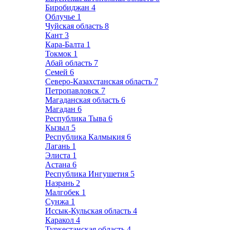
Биробиджан
4
Облучье
1
Чуйская область
8
Кант
3
Кара-Балта
1
Токмок
1
Абай область
7
Семей
6
Северо-Казахстанская область
7
Петропавловск
7
Магаданская область
6
Магадан
6
Республика Тыва
6
Кызыл
5
Республика Калмыкия
6
Лагань
1
Элиста
1
Астана
6
Республика Ингушетия
5
Назрань
2
Малгобек
1
Сунжа
1
Иссык-Кульская область
4
Каракол
4
Туркестанская область
4