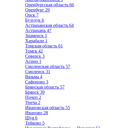
Оренбургская область
66
Оренбург
29
Орск
7
Бузулук
6
Астраханская область
64
Астрахань
47
Знаменск
1
Харабали
1
Томская область
61
Томск
42
Северск
3
Асино
1
Смоленская область
57
Смоленск
31
Вязьма
4
Сафоново
3
Брянская область
57
Брянск
39
Почеп
2
Унеча
2
Ивановская область
55
Иваново
28
Шуя
6
Тейково
5