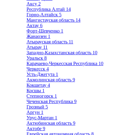
Аксу
2
Республика Алтай
14
Горно-Алтайск
5
Мангистауская область
14
Актау
6
Форт-Шевченко
1
Жанаозен
1
Атырауская область
11
Атырау
11
Западно-Казахстанская область
10
Уральск
8
Карачаево-Черкесская Республика
10
Черкесск
4
Усть-Джегута
1
Акмолинская область
9
Кокшетау
4
Косшы
1
Степногорск
1
Чеченская Республика
9
Грозный
5
Аргун
1
Урус-Мартан
1
Актюбинская область
9
Актобе
9
Еврейская автономная область
8