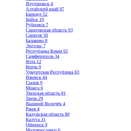
Ялуторовск
4
Алтайский край
97
Барнаул
52
Бийск
10
Рубцовск
7
Саратовская область
93
Саратов
50
Балаково
8
Энгельс
7
Республика Крым
92
Симферополь
34
Ялта
12
Керчь
9
Удмуртская Республика
83
Ижевск
44
Глазов
9
Можга
6
Тверская область
81
Тверь
29
Вышний Волочёк
4
Ржев
4
Калужская область
80
Калуга
31
Обнинск
9
Малоярославец
6