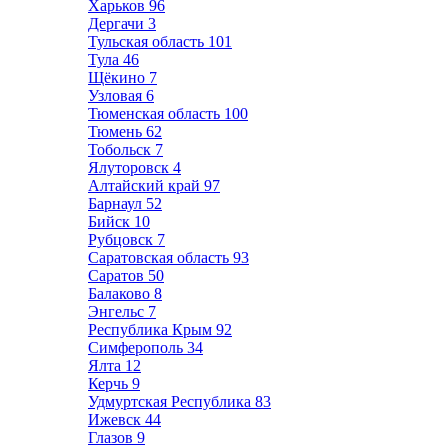
Харьков
96
Дергачи
3
Тульская область
101
Тула
46
Щёкино
7
Узловая
6
Тюменская область
100
Тюмень
62
Тобольск
7
Ялуторовск
4
Алтайский край
97
Барнаул
52
Бийск
10
Рубцовск
7
Саратовская область
93
Саратов
50
Балаково
8
Энгельс
7
Республика Крым
92
Симферополь
34
Ялта
12
Керчь
9
Удмуртская Республика
83
Ижевск
44
Глазов
9