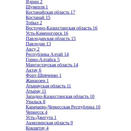
Ядрин
2
Шумерля
1
Костанайская область
17
Костанай
15
Тобыл
2
Восточно-Казахстанская область
16
Усть-Каменогорск
16
Павлодарская область
15
Павлодар
13
Аксу
2
Республика Алтай
14
Горно-Алтайск
5
Мангистауская область
14
Актау
6
Форт-Шевченко
1
Жанаозен
1
Атырауская область
11
Атырау
11
Западно-Казахстанская область
10
Уральск
8
Карачаево-Черкесская Республика
10
Черкесск
4
Усть-Джегута
1
Акмолинская область
9
Кокшетау
4