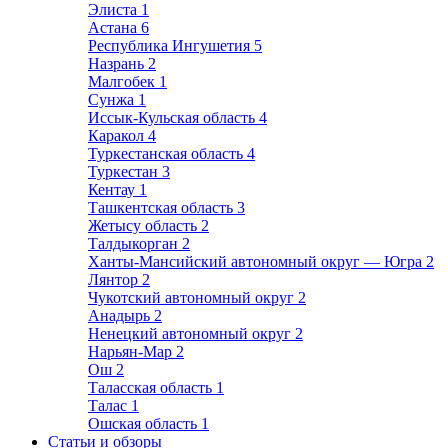
Элиста
1
Астана
6
Республика Ингушетия
5
Назрань
2
Малгобек
1
Сунжа
1
Иссык-Кульская область
4
Каракол
4
Туркестанская область
4
Туркестан
3
Кентау
1
Ташкентская область
3
Жетысу область
2
Талдыкорган
2
Ханты-Мансийский автономный округ — Югра
2
Лянтор
2
Чукотский автономный округ
2
Анадырь
2
Ненецкий автономный округ
2
Нарьян-Мар
2
Ош
2
Таласская область
1
Талас
1
Ошская область
1
Статьи и обзоры