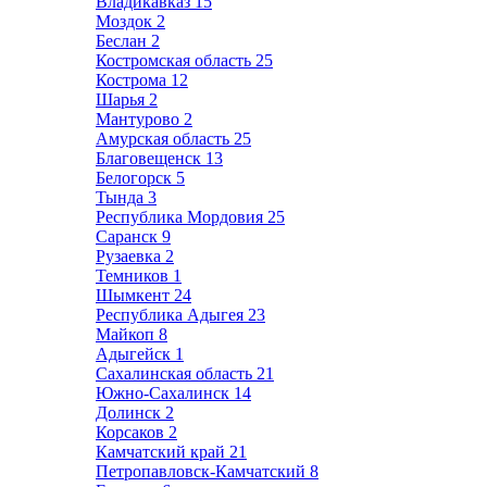
Владикавказ
15
Моздок
2
Беслан
2
Костромская область
25
Кострома
12
Шарья
2
Мантурово
2
Амурская область
25
Благовещенск
13
Белогорск
5
Тында
3
Республика Мордовия
25
Саранск
9
Рузаевка
2
Темников
1
Шымкент
24
Республика Адыгея
23
Майкоп
8
Адыгейск
1
Сахалинская область
21
Южно-Сахалинск
14
Долинск
2
Корсаков
2
Камчатский край
21
Петропавловск-Камчатский
8