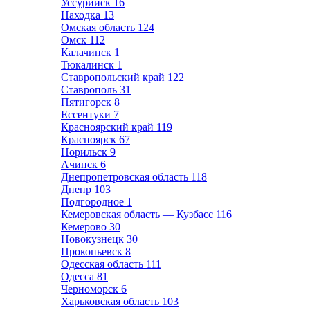
Уссурийск
16
Находка
13
Омская область
124
Омск
112
Калачинск
1
Тюкалинск
1
Ставропольский край
122
Ставрополь
31
Пятигорск
8
Ессентуки
7
Красноярский край
119
Красноярск
67
Норильск
9
Ачинск
6
Днепропетровская область
118
Днепр
103
Подгородное
1
Кемеровская область — Кузбасс
116
Кемерово
30
Новокузнецк
30
Прокопьевск
8
Одесская область
111
Одесса
81
Черноморск
6
Харьковская область
103