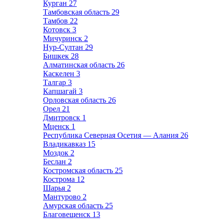
Курган
27
Тамбовская область
29
Тамбов
22
Котовск
3
Мичуринск
2
Нур-Султан
29
Бишкек
28
Алматинская область
26
Каскелен
3
Талгар
3
Капшагай
3
Орловская область
26
Орел
21
Дмитровск
1
Мценск
1
Республика Северная Осетия — Алания
26
Владикавказ
15
Моздок
2
Беслан
2
Костромская область
25
Кострома
12
Шарья
2
Мантурово
2
Амурская область
25
Благовещенск
13