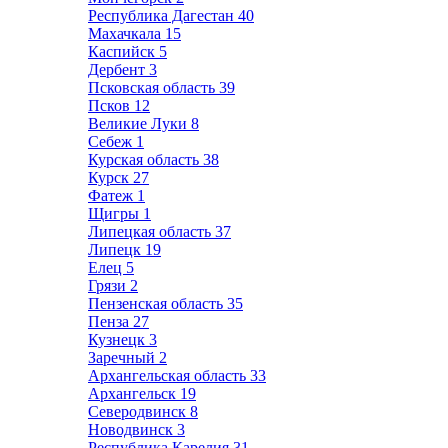
Республика Дагестан
40
Махачкала
15
Каспийск
5
Дербент
3
Псковская область
39
Псков
12
Великие Луки
8
Себеж
1
Курская область
38
Курск
27
Фатеж
1
Щигры
1
Липецкая область
37
Липецк
19
Елец
5
Грязи
2
Пензенская область
35
Пенза
27
Кузнецк
3
Заречный
2
Архангельская область
33
Архангельск
19
Северодвинск
8
Новодвинск
3
Республика Карелия
31