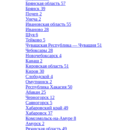
Брянская область
57
Брянск
39
Почеп
2
Унеча
2
Ивановская область
55
Иваново
28
Шуя
6
Тейково
5
Чувашская Республика — Чувашия
51
Чебоксары
28
Новочебоксарск
4
Канаш
2
Кировская область
51
Киров
30
Слободской
4
Омутнинск
2
Республика Хакасия
50
Абакан
25
Черногорск
12
Саяногорск
5
Хабаровский край
49
Хабаровск
37
Комсомольск-на-Амуре
8
Амурск
2
Рязанская область
49