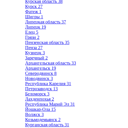
Курская область
38
Курск
27
Фатеж
1
Щигры
1
Липецкая область
37
Липецк
19
Елец
5
Грязи
2
Пензенская область
35
Пенза
27
Кузнецк
3
Заречный
2
Архангельская область
33
Архангельск
19
Северодвинск
8
Новодвинск
3
Республика Карелия
31
Петрозаводск
13
Беломорск
3
Лахденпохья
2
Республика Марий Эл
31
Йошкар-Ола
15
Волжск
3
Козьмодемьянск
2
Курганская область
31