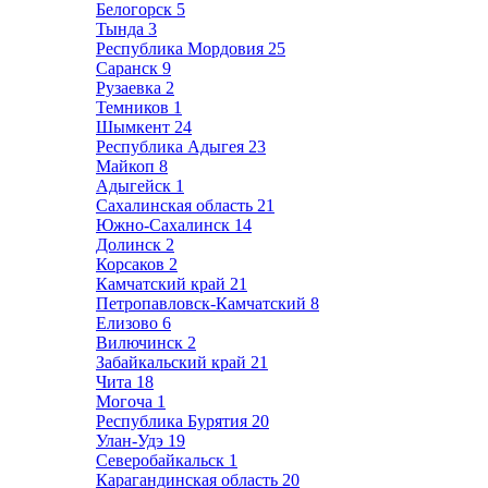
Белогорск
5
Тында
3
Республика Мордовия
25
Саранск
9
Рузаевка
2
Темников
1
Шымкент
24
Республика Адыгея
23
Майкоп
8
Адыгейск
1
Сахалинская область
21
Южно-Сахалинск
14
Долинск
2
Корсаков
2
Камчатский край
21
Петропавловск-Камчатский
8
Елизово
6
Вилючинск
2
Забайкальский край
21
Чита
18
Могоча
1
Республика Бурятия
20
Улан-Удэ
19
Северобайкальск
1
Карагандинская область
20