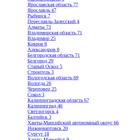
Ярославская область
77
Ярославль
47
Рыбинск
7
Переславль-Залесский
4
Алматы
73
Владимирская область
71
Владимир
25
Ковров
8
Александров
8
Белгородская область
71
Белгород
29
Старый Оскол
5
Строитель
3
Вологодская область
69
Вологда
26
Череповец
25
Сокол
3
Калининградская область
67
Калининград
46
Светлогорск
4
Балтийск
3
Ханты-Мансийский автономный округ
66
Нижневартовск
20
Сургут
18
Ханты-Мансийск
9