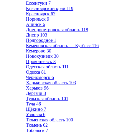
Ессентуки
7
Красноярский край
119
Красноярск
67
Норильск
9
Ачинск
6
Днепропетровская область
118
Днепр
103
Подгородное
1
Кемеровская область — Кузбасс
116
Кемерово
30
Новокузнецк
30
Прокопьевск
8
Одесская область
111
Одесса
81
Черноморск
6
Харьковская область
103
Харьков
96
Дергачи
3
Тульская область
101
Тула
46
Щёкино
7
Узловая
6
Тюменская область
100
Тюмень
62
Тобольск
7