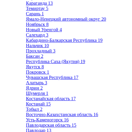
Караганда
13
Темиртау
5
Сарань
1
Ямало-Ненецкий автономный округ
20
Ноябрьск
8
Новый Уренгой
4
Салехард
3
Кабардино-Балкарская Республика
19
Нальчик
10
Прохладный
3
Баксан
2
Республика Саха (Якутия)
19
Якутск
8
Покровск
1
Чувашская Республика
17
Алатырь
3
Ядрин
2
Шумерля
1
Костанайская область
17
Костанай
15
Тобыл
2
Восточно-Казахстанская область
16
Усть-Каменогорск
16
Павлодарская область
15
Павлодар
13