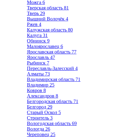
Можга
6
Тверская область
81
Тверь
29
Вышний Волочёк
4
Ржев
4
Калужская область
80
Калуга
31
Обнинск
9
Малоярославец
6
Ярославская область
77
Ярославль
47
Рыбинск
7
Переславль-Залесский
4
Алматы
73
Владимирская область
71
Владимир
25
Ковров
8
Александров
8
Белгородская область
71
Белгород
29
Старый Оскол
5
Строитель
3
Вологодская область
69
Вологда
26
Череповец
25