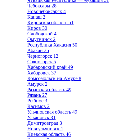
Чувашская Республика — Чувашия
51
Чебоксары
28
Новочебоксарск
4
Канаш
2
Кировская область
51
Киров
30
Слободской
4
Омутнинск
2
Республика Хакасия
50
Абакан
25
Черногорск
12
Саяногорск
5
Хабаровский край
49
Хабаровск
37
Комсомольск-на-Амуре
8
Амурск
2
Рязанская область
49
Рязань
27
Рыбное
3
Касимов
2
Ульяновская область
49
Ульяновск
31
Димитровград
3
Новоульяновск
1
Киевская область
46