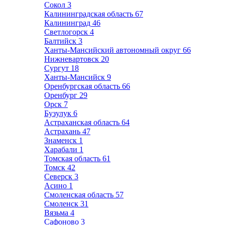
Сокол
3
Калининградская область
67
Калининград
46
Светлогорск
4
Балтийск
3
Ханты-Мансийский автономный округ
66
Нижневартовск
20
Сургут
18
Ханты-Мансийск
9
Оренбургская область
66
Оренбург
29
Орск
7
Бузулук
6
Астраханская область
64
Астрахань
47
Знаменск
1
Харабали
1
Томская область
61
Томск
42
Северск
3
Асино
1
Смоленская область
57
Смоленск
31
Вязьма
4
Сафоново
3