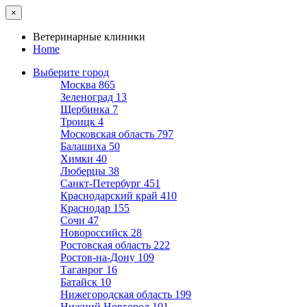
×
Ветеринарные клиники
Home
Выберите город
Москва
865
Зеленоград
13
Щербинка
7
Троицк
4
Московская область
797
Балашиха
50
Химки
40
Люберцы
38
Санкт-Петербург
451
Краснодарский край
410
Краснодар
155
Сочи
47
Новороссийск
28
Ростовская область
222
Ростов-на-Дону
109
Таганрог
16
Батайск
10
Нижегородская область
199
Нижний Новгород
101