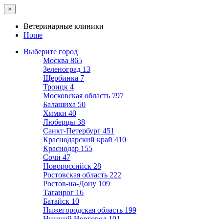
×
Ветеринарные клиники
Home
Выберите город
Москва
865
Зеленоград
13
Щербинка
7
Троицк
4
Московская область
797
Балашиха
50
Химки
40
Люберцы
38
Санкт-Петербург
451
Краснодарский край
410
Краснодар
155
Сочи
47
Новороссийск
28
Ростовская область
222
Ростов-на-Дону
109
Таганрог
16
Батайск
10
Нижегородская область
199
Нижний Новгород
101