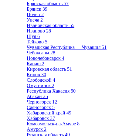
Брянская область
57
Брянск
39
Почеп
2
Унеча
2
Ивановская область
55
Иваново
28
Шуя
6
Тейково
5
Чувашская Республика — Чувашия
51
Чебоксары
28
Новочебоксарск
4
Канаш
2
Кировская область
51
Киров
30
Слободской
4
Омутнинск
2
Республика Хакасия
50
Абакан
25
Черногорск
12
Саяногорск
5
Хабаровский край
49
Хабаровск
37
Комсомольск-на-Амуре
8
Амурск
2
Рязанская область
49