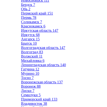
Новосибирск
111
Бердск
7
Обь
2
Пермский край
151
Пермь
78
Соликамск
7
Краснокамск
6
Иркутская область
147
Иркутск
68
Ангарск
15
Братск
10
Волгоградская область
147
Волгоград
83
Волжский
11
Михайловка
6
Ленинградская область
140
Гатчина
12
Мурино
10
Тосно
7
Воронежская область
137
Воронеж
88
Лиски
7
Семилуки
5
Приморский край
133
Владивосток
38