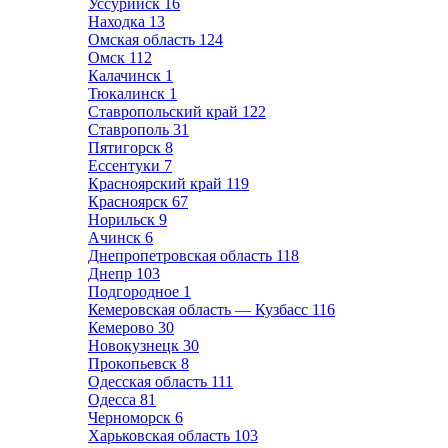
Уссурийск
16
Находка
13
Омская область
124
Омск
112
Калачинск
1
Тюкалинск
1
Ставропольский край
122
Ставрополь
31
Пятигорск
8
Ессентуки
7
Красноярский край
119
Красноярск
67
Норильск
9
Ачинск
6
Днепропетровская область
118
Днепр
103
Подгородное
1
Кемеровская область — Кузбасс
116
Кемерово
30
Новокузнецк
30
Прокопьевск
8
Одесская область
111
Одесса
81
Черноморск
6
Харьковская область
103