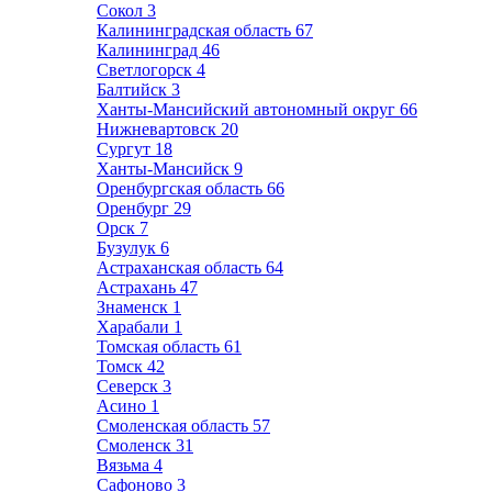
Сокол
3
Калининградская область
67
Калининград
46
Светлогорск
4
Балтийск
3
Ханты-Мансийский автономный округ
66
Нижневартовск
20
Сургут
18
Ханты-Мансийск
9
Оренбургская область
66
Оренбург
29
Орск
7
Бузулук
6
Астраханская область
64
Астрахань
47
Знаменск
1
Харабали
1
Томская область
61
Томск
42
Северск
3
Асино
1
Смоленская область
57
Смоленск
31
Вязьма
4
Сафоново
3