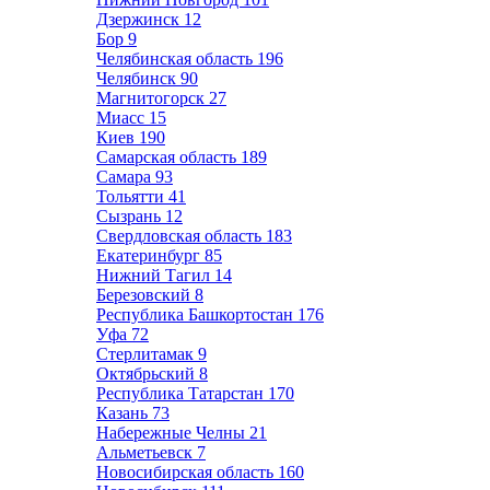
Дзержинск
12
Бор
9
Челябинская область
196
Челябинск
90
Магнитогорск
27
Миасс
15
Киев
190
Самарская область
189
Самара
93
Тольятти
41
Сызрань
12
Свердловская область
183
Екатеринбург
85
Нижний Тагил
14
Березовский
8
Республика Башкортостан
176
Уфа
72
Стерлитамак
9
Октябрьский
8
Республика Татарстан
170
Казань
73
Набережные Челны
21
Альметьевск
7
Новосибирская область
160