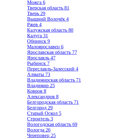
Можга
6
Тверская область
81
Тверь
29
Вышний Волочёк
4
Ржев
4
Калужская область
80
Калуга
31
Обнинск
9
Малоярославец
6
Ярославская область
77
Ярославль
47
Рыбинск
7
Переславль-Залесский
4
Алматы
73
Владимирская область
71
Владимир
25
Ковров
8
Александров
8
Белгородская область
71
Белгород
29
Старый Оскол
5
Строитель
3
Вологодская область
69
Вологда
26
Череповец
25