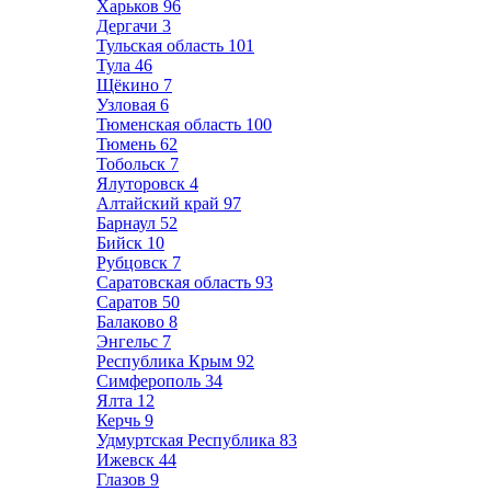
Харьков
96
Дергачи
3
Тульская область
101
Тула
46
Щёкино
7
Узловая
6
Тюменская область
100
Тюмень
62
Тобольск
7
Ялуторовск
4
Алтайский край
97
Барнаул
52
Бийск
10
Рубцовск
7
Саратовская область
93
Саратов
50
Балаково
8
Энгельс
7
Республика Крым
92
Симферополь
34
Ялта
12
Керчь
9
Удмуртская Республика
83
Ижевск
44
Глазов
9