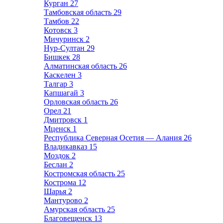
Курган
27
Тамбовская область
29
Тамбов
22
Котовск
3
Мичуринск
2
Нур-Султан
29
Бишкек
28
Алматинская область
26
Каскелен
3
Талгар
3
Капшагай
3
Орловская область
26
Орел
21
Дмитровск
1
Мценск
1
Республика Северная Осетия — Алания
26
Владикавказ
15
Моздок
2
Беслан
2
Костромская область
25
Кострома
12
Шарья
2
Мантурово
2
Амурская область
25
Благовещенск
13