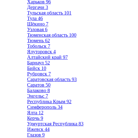
Харьков
96
Дергачи
3
Тульская область
101
Тула
46
Щёкино
7
Узловая
6
Тюменская область
100
Тюмень
62
Тобольск
7
Ялуторовск
4
Алтайский край
97
Барнаул
52
Бийск
10
Рубцовск
7
Саратовская область
93
Саратов
50
Балаково
8
Энгельс
7
Республика Крым
92
Симферополь
34
Ялта
12
Керчь
9
Удмуртская Республика
83
Ижевск
44
Глазов
9