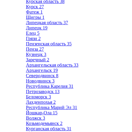
Курская область
38
Курск
27
Фатеж
1
Щигры
1
Липецкая область
37
Липецк
19
Елец
5
Грязи
2
Пензенская область
35
Пенза
27
Кузнецк
3
Заречный
2
Архангельская область
33
Архангельск
19
Северодвинск
8
Новодвинск
3
Республика Карелия
31
Петрозаводск
13
Беломорск
3
Лахденпохья
2
Республика Марий Эл
31
Йошкар-Ола
15
Волжск
3
Козьмодемьянск
2
Курганская область
31