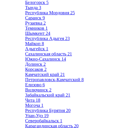
Белогорск
5
Тында
3
Республика Мордовия
25
Саранск
9
Рузаевка
2
Темников
1
Шымкент
24
Республика Адыгея
23
Майкоп
8
Адыгейск
1
Сахалинская область
21
Южно-Сахалинск
14
Долинск
2
Корсаков
2
Камчатский край
21
Петропавловск-Камчатский
8
Елизово
6
Вилючинск
2
Забайкальский край
21
Чита
18
Могоча
1
Республика Бурятия
20
Улан-Удэ
19
Северобайкальск
1
Карагандинская область
20