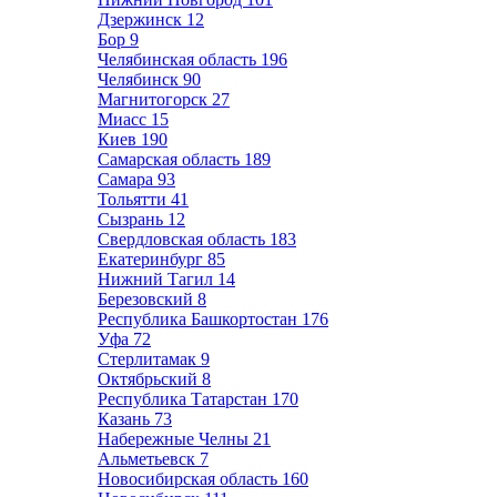
Дзержинск
12
Бор
9
Челябинская область
196
Челябинск
90
Магнитогорск
27
Миасс
15
Киев
190
Самарская область
189
Самара
93
Тольятти
41
Сызрань
12
Свердловская область
183
Екатеринбург
85
Нижний Тагил
14
Березовский
8
Республика Башкортостан
176
Уфа
72
Стерлитамак
9
Октябрьский
8
Республика Татарстан
170
Казань
73
Набережные Челны
21
Альметьевск
7
Новосибирская область
160