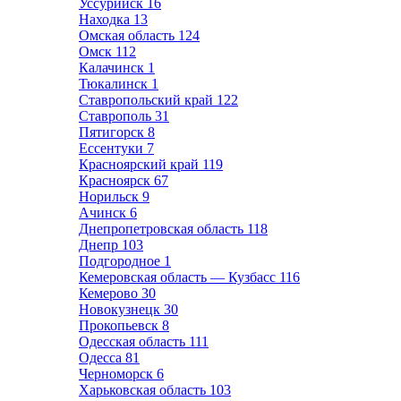
Уссурийск
16
Находка
13
Омская область
124
Омск
112
Калачинск
1
Тюкалинск
1
Ставропольский край
122
Ставрополь
31
Пятигорск
8
Ессентуки
7
Красноярский край
119
Красноярск
67
Норильск
9
Ачинск
6
Днепропетровская область
118
Днепр
103
Подгородное
1
Кемеровская область — Кузбасс
116
Кемерово
30
Новокузнецк
30
Прокопьевск
8
Одесская область
111
Одесса
81
Черноморск
6
Харьковская область
103