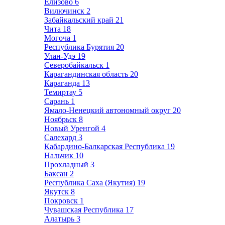
Елизово
6
Вилючинск
2
Забайкальский край
21
Чита
18
Могоча
1
Республика Бурятия
20
Улан-Удэ
19
Северобайкальск
1
Карагандинская область
20
Караганда
13
Темиртау
5
Сарань
1
Ямало-Ненецкий автономный округ
20
Ноябрьск
8
Новый Уренгой
4
Салехард
3
Кабардино-Балкарская Республика
19
Нальчик
10
Прохладный
3
Баксан
2
Республика Саха (Якутия)
19
Якутск
8
Покровск
1
Чувашская Республика
17
Алатырь
3