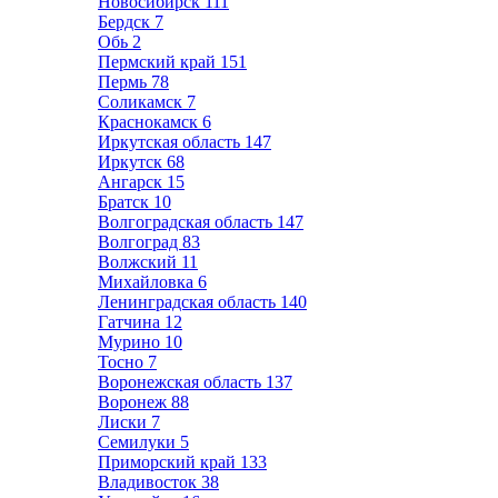
Новосибирск
111
Бердск
7
Обь
2
Пермский край
151
Пермь
78
Соликамск
7
Краснокамск
6
Иркутская область
147
Иркутск
68
Ангарск
15
Братск
10
Волгоградская область
147
Волгоград
83
Волжский
11
Михайловка
6
Ленинградская область
140
Гатчина
12
Мурино
10
Тосно
7
Воронежская область
137
Воронеж
88
Лиски
7
Семилуки
5
Приморский край
133
Владивосток
38