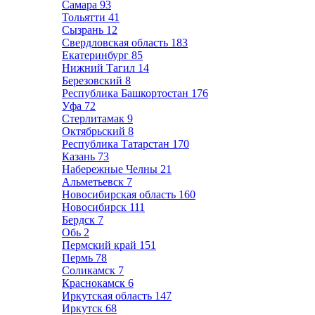
Самара
93
Тольятти
41
Сызрань
12
Свердловская область
183
Екатеринбург
85
Нижний Тагил
14
Березовский
8
Республика Башкортостан
176
Уфа
72
Стерлитамак
9
Октябрьский
8
Республика Татарстан
170
Казань
73
Набережные Челны
21
Альметьевск
7
Новосибирская область
160
Новосибирск
111
Бердск
7
Обь
2
Пермский край
151
Пермь
78
Соликамск
7
Краснокамск
6
Иркутская область
147
Иркутск
68