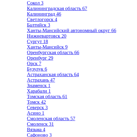
Сокол
3
Калининградская область
67
Калининград
46
Светлогорск
4
Балтийск
3
Ханты-Мансийский автономный округ
66
Нижневартовск
20
Сургут
18
Ханты-Мансийск
9
Оренбургская область
66
Оренбург
29
Орск
7
Бузулук
6
Астраханская область
64
Астрахань
47
Знаменск
1
Харабали
1
Томская область
61
Томск
42
Северск
3
Асино
1
Смоленская область
57
Смоленск
31
Вязьма
4
Сафоново
3