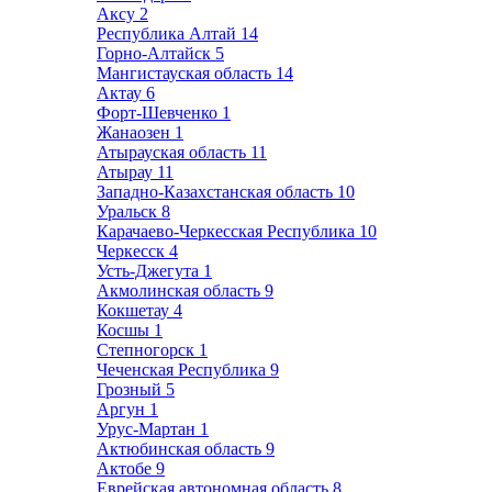
Аксу
2
Республика Алтай
14
Горно-Алтайск
5
Мангистауская область
14
Актау
6
Форт-Шевченко
1
Жанаозен
1
Атырауская область
11
Атырау
11
Западно-Казахстанская область
10
Уральск
8
Карачаево-Черкесская Республика
10
Черкесск
4
Усть-Джегута
1
Акмолинская область
9
Кокшетау
4
Косшы
1
Степногорск
1
Чеченская Республика
9
Грозный
5
Аргун
1
Урус-Мартан
1
Актюбинская область
9
Актобе
9
Еврейская автономная область
8