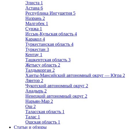
Элиста
1
Астана
6
Республика Ингушетия
5
Назрань
2
Малгобек
1
Сунжа
1
Иссык-Кульская область
4
Каракол
4
Туркестанская область
4
Туркестан
3
Кентау
1
Ташкентская область
3
Жетысу область
2
Талдыкорган
2
Ханты-Мансийский автономный округ — Югра
2
Лянтор
2
Чукотский автономный округ
2
Анадырь
2
Ненецкий автономный округ
2
Нарьян-Мар
2
Ош
2
Таласская область
1
Талас
1
Ошская область
1
Статьи и обзоры