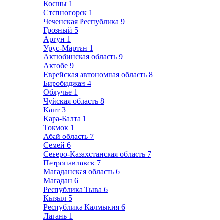
Косшы
1
Степногорск
1
Чеченская Республика
9
Грозный
5
Аргун
1
Урус-Мартан
1
Актюбинская область
9
Актобе
9
Еврейская автономная область
8
Биробиджан
4
Облучье
1
Чуйская область
8
Кант
3
Кара-Балта
1
Токмок
1
Абай область
7
Семей
6
Северо-Казахстанская область
7
Петропавловск
7
Магаданская область
6
Магадан
6
Республика Тыва
6
Кызыл
5
Республика Калмыкия
6
Лагань
1