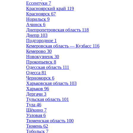
Ессентуки
7
Красноярский край
119
Красноярск
67
Норильск
9
Ачинск
6
Днепропетровская область
118
Днепр
103
Подгородное
1
Кемеровская область — Кузбасс
116
Кемерово
30
Новокузнецк
30
Прокопьевск
8
Одесская область
111
Одесса
81
Черноморск
6
Харьковская область
103
Харьков
96
Дергачи
3
Тульская область
101
Тула
46
Щёкино
7
Узловая
6
Тюменская область
100
Тюмень
62
Тобольск
7