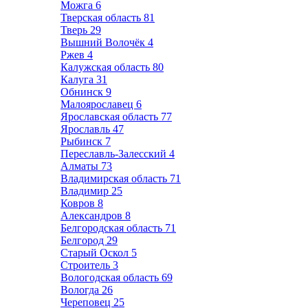
Можга
6
Тверская область
81
Тверь
29
Вышний Волочёк
4
Ржев
4
Калужская область
80
Калуга
31
Обнинск
9
Малоярославец
6
Ярославская область
77
Ярославль
47
Рыбинск
7
Переславль-Залесский
4
Алматы
73
Владимирская область
71
Владимир
25
Ковров
8
Александров
8
Белгородская область
71
Белгород
29
Старый Оскол
5
Строитель
3
Вологодская область
69
Вологда
26
Череповец
25