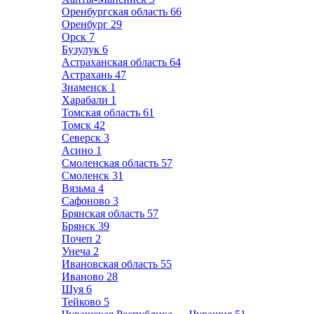
Оренбургская область
66
Оренбург
29
Орск
7
Бузулук
6
Астраханская область
64
Астрахань
47
Знаменск
1
Харабали
1
Томская область
61
Томск
42
Северск
3
Асино
1
Смоленская область
57
Смоленск
31
Вязьма
4
Сафоново
3
Брянская область
57
Брянск
39
Почеп
2
Унеча
2
Ивановская область
55
Иваново
28
Шуя
6
Тейково
5