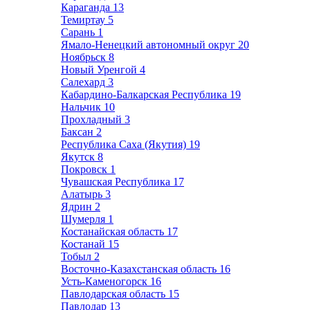
Караганда
13
Темиртау
5
Сарань
1
Ямало-Ненецкий автономный округ
20
Ноябрьск
8
Новый Уренгой
4
Салехард
3
Кабардино-Балкарская Республика
19
Нальчик
10
Прохладный
3
Баксан
2
Республика Саха (Якутия)
19
Якутск
8
Покровск
1
Чувашская Республика
17
Алатырь
3
Ядрин
2
Шумерля
1
Костанайская область
17
Костанай
15
Тобыл
2
Восточно-Казахстанская область
16
Усть-Каменогорск
16
Павлодарская область
15
Павлодар
13