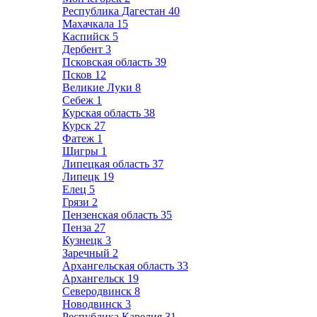
Республика Дагестан
40
Махачкала
15
Каспийск
5
Дербент
3
Псковская область
39
Псков
12
Великие Луки
8
Себеж
1
Курская область
38
Курск
27
Фатеж
1
Щигры
1
Липецкая область
37
Липецк
19
Елец
5
Грязи
2
Пензенская область
35
Пенза
27
Кузнецк
3
Заречный
2
Архангельская область
33
Архангельск
19
Северодвинск
8
Новодвинск
3
Республика Карелия
31