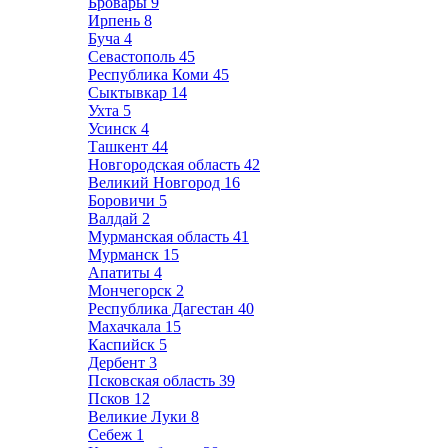
Бровары
9
Ирпень
8
Буча
4
Севастополь
45
Республика Коми
45
Сыктывкар
14
Ухта
5
Усинск
4
Ташкент
44
Новгородская область
42
Великий Новгород
16
Боровичи
5
Валдай
2
Мурманская область
41
Мурманск
15
Апатиты
4
Мончегорск
2
Республика Дагестан
40
Махачкала
15
Каспийск
5
Дербент
3
Псковская область
39
Псков
12
Великие Луки
8
Себеж
1