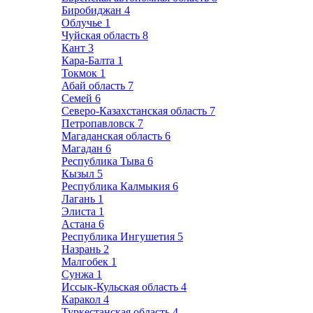
Биробиджан
4
Облучье
1
Чуйская область
8
Кант
3
Кара-Балта
1
Токмок
1
Абай область
7
Семей
6
Северо-Казахстанская область
7
Петропавловск
7
Магаданская область
6
Магадан
6
Республика Тыва
6
Кызыл
5
Республика Калмыкия
6
Лагань
1
Элиста
1
Астана
6
Республика Ингушетия
5
Назрань
2
Малгобек
1
Сунжа
1
Иссык-Кульская область
4
Каракол
4
Туркестанская область
4