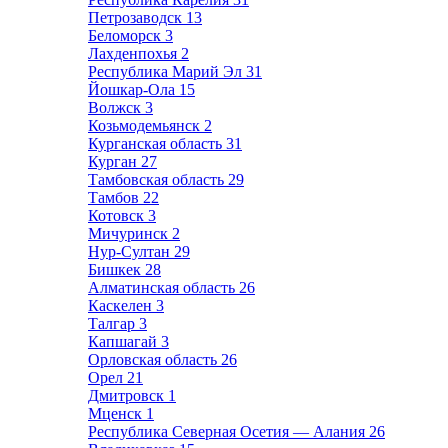
Петрозаводск
13
Беломорск
3
Лахденпохья
2
Республика Марий Эл
31
Йошкар-Ола
15
Волжск
3
Козьмодемьянск
2
Курганская область
31
Курган
27
Тамбовская область
29
Тамбов
22
Котовск
3
Мичуринск
2
Нур-Султан
29
Бишкек
28
Алматинская область
26
Каскелен
3
Талгар
3
Капшагай
3
Орловская область
26
Орел
21
Дмитровск
1
Мценск
1
Республика Северная Осетия — Алания
26