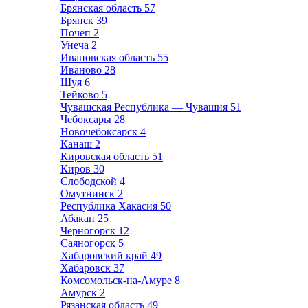
Брянская область
57
Брянск
39
Почеп
2
Унеча
2
Ивановская область
55
Иваново
28
Шуя
6
Тейково
5
Чувашская Республика — Чувашия
51
Чебоксары
28
Новочебоксарск
4
Канаш
2
Кировская область
51
Киров
30
Слободской
4
Омутнинск
2
Республика Хакасия
50
Абакан
25
Черногорск
12
Саяногорск
5
Хабаровский край
49
Хабаровск
37
Комсомольск-на-Амуре
8
Амурск
2
Рязанская область
49