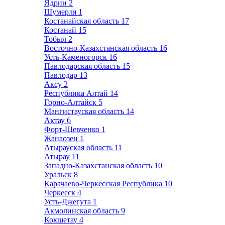
Ядрин
2
Шумерля
1
Костанайская область
17
Костанай
15
Тобыл
2
Восточно-Казахстанская область
16
Усть-Каменогорск
16
Павлодарская область
15
Павлодар
13
Аксу
2
Республика Алтай
14
Горно-Алтайск
5
Мангистауская область
14
Актау
6
Форт-Шевченко
1
Жанаозен
1
Атырауская область
11
Атырау
11
Западно-Казахстанская область
10
Уральск
8
Карачаево-Черкесская Республика
10
Черкесск
4
Усть-Джегута
1
Акмолинская область
9
Кокшетау
4