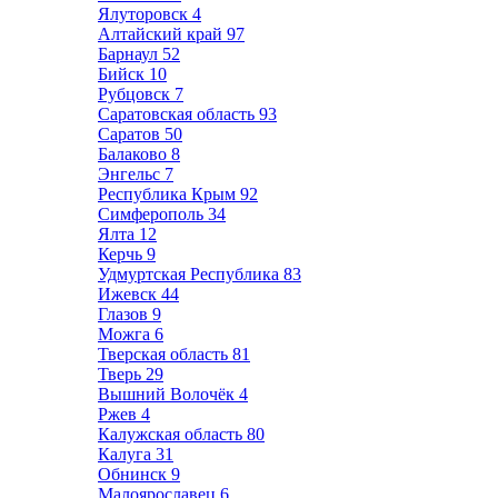
Ялуторовск
4
Алтайский край
97
Барнаул
52
Бийск
10
Рубцовск
7
Саратовская область
93
Саратов
50
Балаково
8
Энгельс
7
Республика Крым
92
Симферополь
34
Ялта
12
Керчь
9
Удмуртская Республика
83
Ижевск
44
Глазов
9
Можга
6
Тверская область
81
Тверь
29
Вышний Волочёк
4
Ржев
4
Калужская область
80
Калуга
31
Обнинск
9
Малоярославец
6