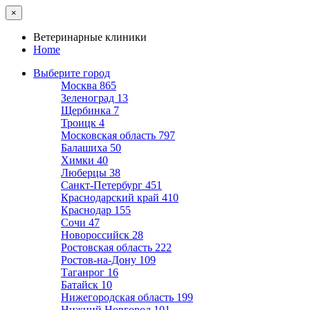
×
Ветеринарные клиники
Home
Выберите город
Москва
865
Зеленоград
13
Щербинка
7
Троицк
4
Московская область
797
Балашиха
50
Химки
40
Люберцы
38
Санкт-Петербург
451
Краснодарский край
410
Краснодар
155
Сочи
47
Новороссийск
28
Ростовская область
222
Ростов-на-Дону
109
Таганрог
16
Батайск
10
Нижегородская область
199
Нижний Новгород
101