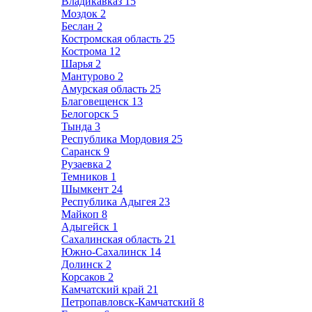
Владикавказ
15
Моздок
2
Беслан
2
Костромская область
25
Кострома
12
Шарья
2
Мантурово
2
Амурская область
25
Благовещенск
13
Белогорск
5
Тында
3
Республика Мордовия
25
Саранск
9
Рузаевка
2
Темников
1
Шымкент
24
Республика Адыгея
23
Майкоп
8
Адыгейск
1
Сахалинская область
21
Южно-Сахалинск
14
Долинск
2
Корсаков
2
Камчатский край
21
Петропавловск-Камчатский
8