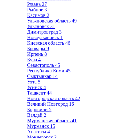
Рязань
27
Рыбное
3
Касимов
2
Ульяновская область
49
Ульяновск
31
Димитровград
3
Новоульяновск
1
Киевская область
46
Бровары
9
Ирпень
8
Буча
4
Севастополь
45
Республика Коми
45
Сыктывкар
14
Ухта
5
Усинск
4
Ташкент
44
Новгородская область
42
Великий Новгород
16
Боровичи
5
Валдай
2
Мурманская область
41
Мурманск
15
Апатиты
4
Мончегорск
2