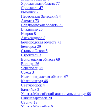
Ярославская область
77
Ярославль
47
Рыбинск
7
Переславль-Залесский
4
Алматы
73
Владимирская область
71
Владимир
25
Ковров
8
Александров
8
Белгородская область
71
Белгород
29
Старый Оскол
5
Строитель
3
Вологодская область
69
Вологда
26
Череповец
25
Сокол
3
Калининградская область
67
Калининград
46
Светлогорск
4
Балтийск
3
Ханты-Мансийский автономный округ
66
Нижневартовск
20
Сургут
18
Ханты-Мансийск
9