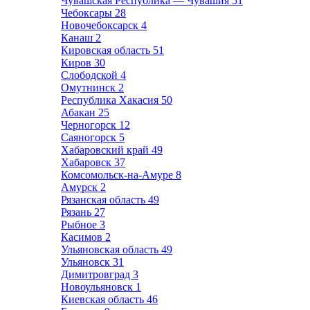
Чувашская Республика — Чувашия
51
Чебоксары
28
Новочебоксарск
4
Канаш
2
Кировская область
51
Киров
30
Слободской
4
Омутнинск
2
Республика Хакасия
50
Абакан
25
Черногорск
12
Саяногорск
5
Хабаровский край
49
Хабаровск
37
Комсомольск-на-Амуре
8
Амурск
2
Рязанская область
49
Рязань
27
Рыбное
3
Касимов
2
Ульяновская область
49
Ульяновск
31
Димитровград
3
Новоульяновск
1
Киевская область
46