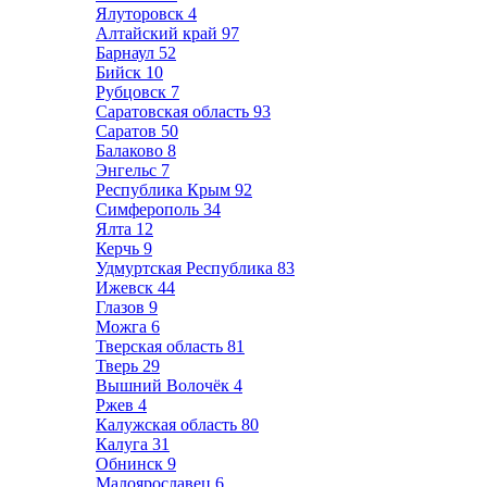
Ялуторовск
4
Алтайский край
97
Барнаул
52
Бийск
10
Рубцовск
7
Саратовская область
93
Саратов
50
Балаково
8
Энгельс
7
Республика Крым
92
Симферополь
34
Ялта
12
Керчь
9
Удмуртская Республика
83
Ижевск
44
Глазов
9
Можга
6
Тверская область
81
Тверь
29
Вышний Волочёк
4
Ржев
4
Калужская область
80
Калуга
31
Обнинск
9
Малоярославец
6