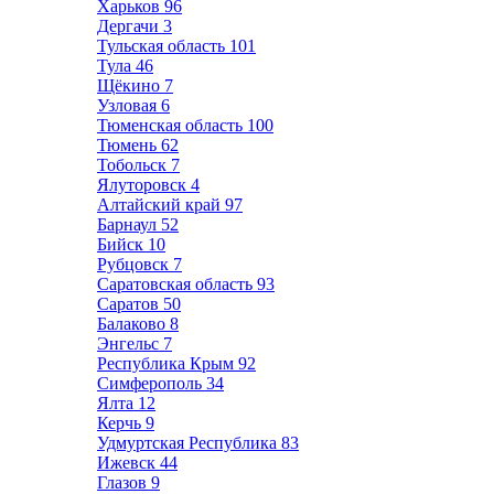
Харьков
96
Дергачи
3
Тульская область
101
Тула
46
Щёкино
7
Узловая
6
Тюменская область
100
Тюмень
62
Тобольск
7
Ялуторовск
4
Алтайский край
97
Барнаул
52
Бийск
10
Рубцовск
7
Саратовская область
93
Саратов
50
Балаково
8
Энгельс
7
Республика Крым
92
Симферополь
34
Ялта
12
Керчь
9
Удмуртская Республика
83
Ижевск
44
Глазов
9