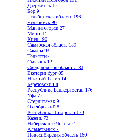
Дзержинск
12
Бор
9
Челябинская область
196
Челябинск
90
Магнитогорск
27
Миасс
15
Киев
190
Самарская область
189
Самара
93
Тольятти
41
Сызрань
12
Свердловская область
183
Екатеринбург
85
Нижний Тагил
14
Березовский
8
Республика Башкортостан
176
Уфа
72
Стерлитамак
9
Октябрьский
8
Республика Татарстан
170
Казань
73
Набережные Челны
21
Альметьевск
7
Новосибирская область
160