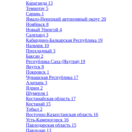
Караганда
13
Темиртау
5
Сарань
1
Ямало-Ненецкий автономный округ
20
Ноябрьск
8
Новый Уренгой
4
Салехард
3
Кабардино-Балкарская Республика
19
Нальчик
10
Прохладный
3
Баксан
2
Республика Саха (Якутия)
19
Якутск
8
Покровск
1
Чувашская Республика
17
Алатырь
3
Ядрин
2
Шумерля
1
Костанайская область
17
Костанай
15
Тобыл
2
Восточно-Казахстанская область
16
Усть-Каменогорск
16
Павлодарская область
15
Павлодар
13