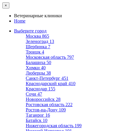
×
Ветеринарные клиники
Home
Выберите город
Москва
865
Зеленоград
13
Щербинка
7
Троицк
4
Московская область
797
Балашиха
50
Химки
40
Люберцы
38
Санкт-Петербург
451
Краснодарский край
410
Краснодар
155
Сочи
47
Новороссийск
28
Ростовская область
222
Ростов-на-Дону
109
Таганрог
16
Батайск
10
Нижегородская область
199
Нижний Новгород
101