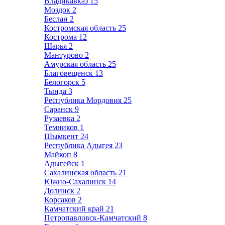
Владикавказ
15
Моздок
2
Беслан
2
Костромская область
25
Кострома
12
Шарья
2
Мантурово
2
Амурская область
25
Благовещенск
13
Белогорск
5
Тында
3
Республика Мордовия
25
Саранск
9
Рузаевка
2
Темников
1
Шымкент
24
Республика Адыгея
23
Майкоп
8
Адыгейск
1
Сахалинская область
21
Южно-Сахалинск
14
Долинск
2
Корсаков
2
Камчатский край
21
Петропавловск-Камчатский
8