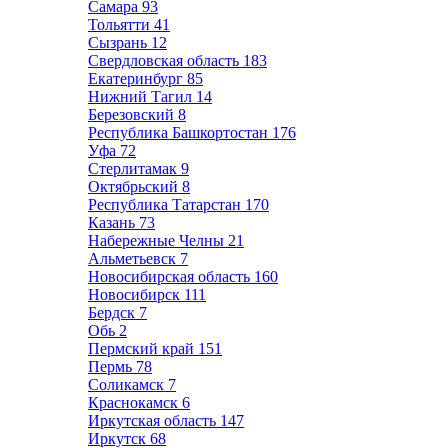
Самара
93
Тольятти
41
Сызрань
12
Свердловская область
183
Екатеринбург
85
Нижний Тагил
14
Березовский
8
Республика Башкортостан
176
Уфа
72
Стерлитамак
9
Октябрьский
8
Республика Татарстан
170
Казань
73
Набережные Челны
21
Альметьевск
7
Новосибирская область
160
Новосибирск
111
Бердск
7
Обь
2
Пермский край
151
Пермь
78
Соликамск
7
Краснокамск
6
Иркутская область
147
Иркутск
68