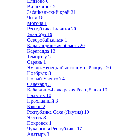
Елизово
6
Вилючинск
2
Забайкальский край
21
Чита
18
Могоча
1
Республика Бурятия
20
Улан-Удэ
19
Северобайкальск
1
Карагандинская область
20
Караганда
13
Темиртау
5
Сарань
1
Ямало-Ненецкий автономный округ
20
Ноябрьск
8
Новый Уренгой
4
Салехард
3
Кабардино-Балкарская Республика
19
Нальчик
10
Прохладный
3
Баксан
2
Республика Саха (Якутия)
19
Якутск
8
Покровск
1
Чувашская Республика
17
Алатырь
3