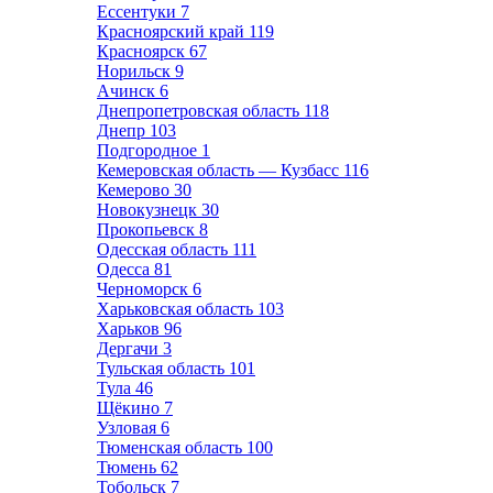
Ессентуки
7
Красноярский край
119
Красноярск
67
Норильск
9
Ачинск
6
Днепропетровская область
118
Днепр
103
Подгородное
1
Кемеровская область — Кузбасс
116
Кемерово
30
Новокузнецк
30
Прокопьевск
8
Одесская область
111
Одесса
81
Черноморск
6
Харьковская область
103
Харьков
96
Дергачи
3
Тульская область
101
Тула
46
Щёкино
7
Узловая
6
Тюменская область
100
Тюмень
62
Тобольск
7