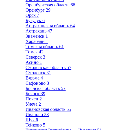
Оренбургская область
66
Оренбург
29
Орск
7
Бузулук
6
Астраханская область
64
Астрахань
47
Знаменск
1
Харабали
1
Томская область
61
Томск
42
Северск
3
Асино
1
Смоленская область
57
Смоленск
31
Вязьма
4
Сафоново
3
Брянская область
57
Брянск
39
Почеп
2
Унеча
2
Ивановская область
55
Иваново
28
Шуя
6
Тейково
5