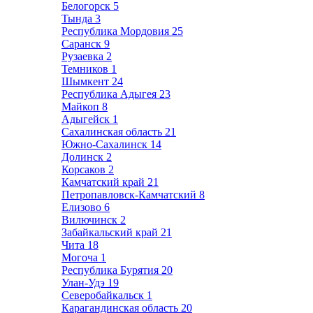
Белогорск
5
Тында
3
Республика Мордовия
25
Саранск
9
Рузаевка
2
Темников
1
Шымкент
24
Республика Адыгея
23
Майкоп
8
Адыгейск
1
Сахалинская область
21
Южно-Сахалинск
14
Долинск
2
Корсаков
2
Камчатский край
21
Петропавловск-Камчатский
8
Елизово
6
Вилючинск
2
Забайкальский край
21
Чита
18
Могоча
1
Республика Бурятия
20
Улан-Удэ
19
Северобайкальск
1
Карагандинская область
20