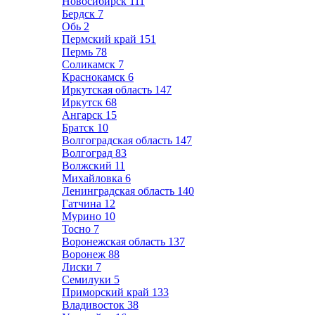
Новосибирск
111
Бердск
7
Обь
2
Пермский край
151
Пермь
78
Соликамск
7
Краснокамск
6
Иркутская область
147
Иркутск
68
Ангарск
15
Братск
10
Волгоградская область
147
Волгоград
83
Волжский
11
Михайловка
6
Ленинградская область
140
Гатчина
12
Мурино
10
Тосно
7
Воронежская область
137
Воронеж
88
Лиски
7
Семилуки
5
Приморский край
133
Владивосток
38