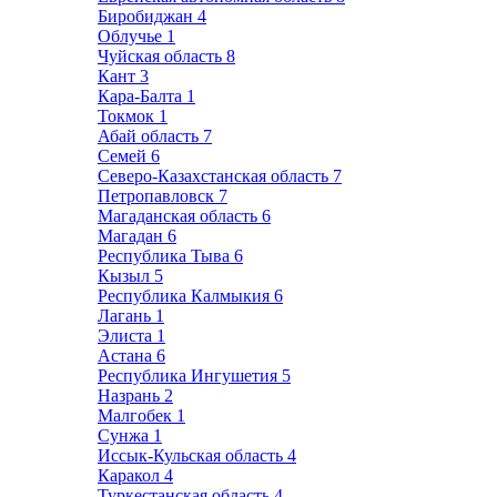
Биробиджан
4
Облучье
1
Чуйская область
8
Кант
3
Кара-Балта
1
Токмок
1
Абай область
7
Семей
6
Северо-Казахстанская область
7
Петропавловск
7
Магаданская область
6
Магадан
6
Республика Тыва
6
Кызыл
5
Республика Калмыкия
6
Лагань
1
Элиста
1
Астана
6
Республика Ингушетия
5
Назрань
2
Малгобек
1
Сунжа
1
Иссык-Кульская область
4
Каракол
4
Туркестанская область
4