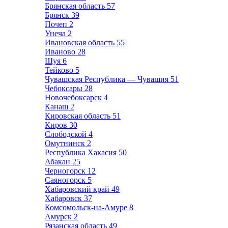
Брянская область
57
Брянск
39
Почеп
2
Унеча
2
Ивановская область
55
Иваново
28
Шуя
6
Тейково
5
Чувашская Республика — Чувашия
51
Чебоксары
28
Новочебоксарск
4
Канаш
2
Кировская область
51
Киров
30
Слободской
4
Омутнинск
2
Республика Хакасия
50
Абакан
25
Черногорск
12
Саяногорск
5
Хабаровский край
49
Хабаровск
37
Комсомольск-на-Амуре
8
Амурск
2
Рязанская область
49