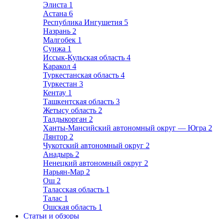
Элиста
1
Астана
6
Республика Ингушетия
5
Назрань
2
Малгобек
1
Сунжа
1
Иссык-Кульская область
4
Каракол
4
Туркестанская область
4
Туркестан
3
Кентау
1
Ташкентская область
3
Жетысу область
2
Талдыкорган
2
Ханты-Мансийский автономный округ — Югра
2
Лянтор
2
Чукотский автономный округ
2
Анадырь
2
Ненецкий автономный округ
2
Нарьян-Мар
2
Ош
2
Таласская область
1
Талас
1
Ошская область
1
Статьи и обзоры