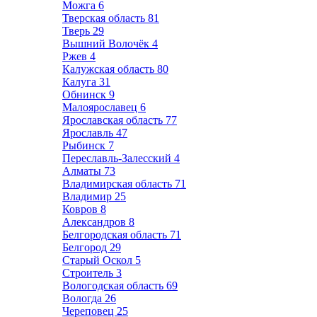
Можга
6
Тверская область
81
Тверь
29
Вышний Волочёк
4
Ржев
4
Калужская область
80
Калуга
31
Обнинск
9
Малоярославец
6
Ярославская область
77
Ярославль
47
Рыбинск
7
Переславль-Залесский
4
Алматы
73
Владимирская область
71
Владимир
25
Ковров
8
Александров
8
Белгородская область
71
Белгород
29
Старый Оскол
5
Строитель
3
Вологодская область
69
Вологда
26
Череповец
25