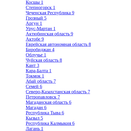
Косшы
1
Степногорск
1
Чеченская Республика
9
Грозный
5
Аргун
1
Урус-Мартан
1
Актюбинская область
9
Актобе
9
Еврейская автономная область
8
Биробиджан
4
Облучье
1
Чуйская область
8
Кант
3
Кара-Балта
1
Токмок
1
Абай область
7
Семей
6
Северо-Казахстанская область
7
Петропавловск
7
Магаданская область
6
Магадан
6
Республика Тыва
6
Кызыл
5
Республика Калмыкия
6
Лагань
1