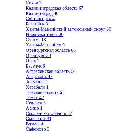
Сокол
3
Калининградская область
67
Калининград
46
Светлогорск
4
Балтийск
3
Ханты-Мансийский автономный округ
66
Нижневартовск
20
Сургут
18
Ханты-Мансийск
9
Оренбургская область
66
Оренбург
29
Орск
7
Бузулук
6
Астраханская область
64
Астрахань
47
Знаменск
1
Харабали
1
Томская область
61
Томск
42
Северск
3
Асино
1
Смоленская область
57
Смоленск
31
Вязьма
4
Сафоново
3