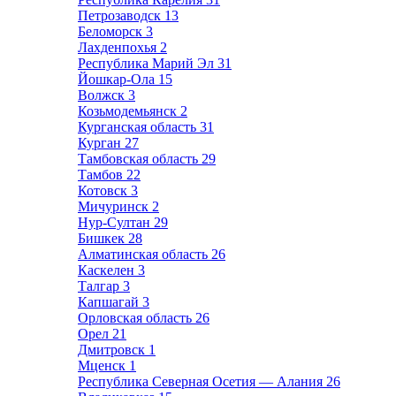
Петрозаводск
13
Беломорск
3
Лахденпохья
2
Республика Марий Эл
31
Йошкар-Ола
15
Волжск
3
Козьмодемьянск
2
Курганская область
31
Курган
27
Тамбовская область
29
Тамбов
22
Котовск
3
Мичуринск
2
Нур-Султан
29
Бишкек
28
Алматинская область
26
Каскелен
3
Талгар
3
Капшагай
3
Орловская область
26
Орел
21
Дмитровск
1
Мценск
1
Республика Северная Осетия — Алания
26