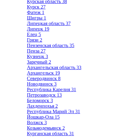
Курская область
38
Курск
27
Фатеж
1
Щигры
1
Липецкая область
37
Липецк
19
Елец
5
Грязи
2
Пензенская область
35
Пенза
27
Кузнецк
3
Заречный
2
Архангельская область
33
Архангельск
19
Северодвинск
8
Новодвинск
3
Республика Карелия
31
Петрозаводск
13
Беломорск
3
Лахденпохья
2
Республика Марий Эл
31
Йошкар-Ола
15
Волжск
3
Козьмодемьянск
2
Курганская область
31