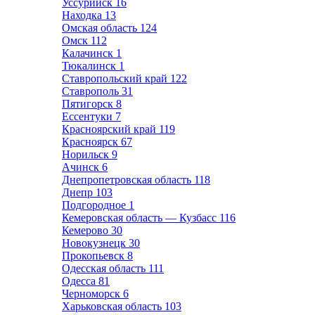
Уссурийск
16
Находка
13
Омская область
124
Омск
112
Калачинск
1
Тюкалинск
1
Ставропольский край
122
Ставрополь
31
Пятигорск
8
Ессентуки
7
Красноярский край
119
Красноярск
67
Норильск
9
Ачинск
6
Днепропетровская область
118
Днепр
103
Подгородное
1
Кемеровская область — Кузбасс
116
Кемерово
30
Новокузнецк
30
Прокопьевск
8
Одесская область
111
Одесса
81
Черноморск
6
Харьковская область
103