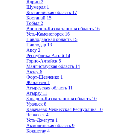
Ядрин
2
Шумерля
1
Костанайская область
17
Костанай
15
Тобыл
2
Восточно-Казахстанская область
16
Усть-Каменогорск
16
Павлодарская область
15
Павлодар
13
Аксу
2
Республика Алтай
14
Горно-Алтайск
5
Мангистауская область
14
Актау
6
Форт-Шевченко
1
Жанаозен
1
Атырауская область
11
Атырау
11
Западно-Казахстанская область
10
Уральск
8
Карачаево-Черкесская Республика
10
Черкесск
4
Усть-Джегута
1
Акмолинская область
9
Кокшетау
4