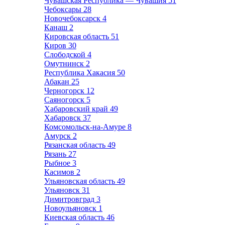
Чувашская Республика — Чувашия
51
Чебоксары
28
Новочебоксарск
4
Канаш
2
Кировская область
51
Киров
30
Слободской
4
Омутнинск
2
Республика Хакасия
50
Абакан
25
Черногорск
12
Саяногорск
5
Хабаровский край
49
Хабаровск
37
Комсомольск-на-Амуре
8
Амурск
2
Рязанская область
49
Рязань
27
Рыбное
3
Касимов
2
Ульяновская область
49
Ульяновск
31
Димитровград
3
Новоульяновск
1
Киевская область
46