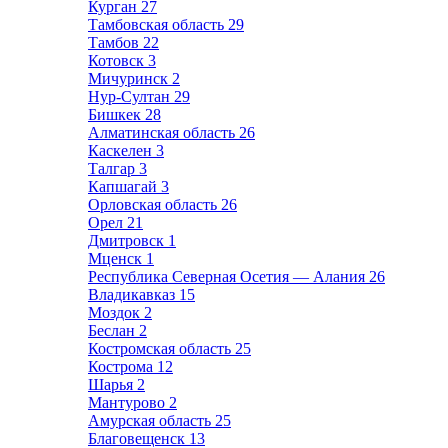
Курган
27
Тамбовская область
29
Тамбов
22
Котовск
3
Мичуринск
2
Нур-Султан
29
Бишкек
28
Алматинская область
26
Каскелен
3
Талгар
3
Капшагай
3
Орловская область
26
Орел
21
Дмитровск
1
Мценск
1
Республика Северная Осетия — Алания
26
Владикавказ
15
Моздок
2
Беслан
2
Костромская область
25
Кострома
12
Шарья
2
Мантурово
2
Амурская область
25
Благовещенск
13