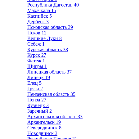
Республика Дагестан
40
Махачкала
15
Каспийск
5
Дербент
3
Псковская область
39
Псков
12
Великие Луки
8
Себеж
1
Курская область
38
Курск
27
Фатеж
1
Щигры
1
Липецкая область
37
Липецк
19
Елец
5
Грязи
2
Пензенская область
35
Пенза
27
Кузнецк
3
Заречный
2
Архангельская область
33
Архангельск
19
Северодвинск
8
Новодвинск
3
Республика Карелия
31