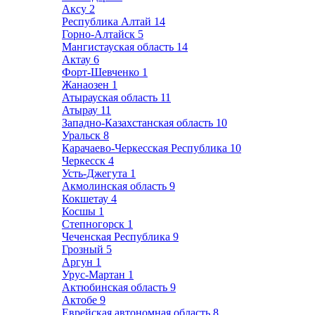
Аксу
2
Республика Алтай
14
Горно-Алтайск
5
Мангистауская область
14
Актау
6
Форт-Шевченко
1
Жанаозен
1
Атырауская область
11
Атырау
11
Западно-Казахстанская область
10
Уральск
8
Карачаево-Черкесская Республика
10
Черкесск
4
Усть-Джегута
1
Акмолинская область
9
Кокшетау
4
Косшы
1
Степногорск
1
Чеченская Республика
9
Грозный
5
Аргун
1
Урус-Мартан
1
Актюбинская область
9
Актобе
9
Еврейская автономная область
8