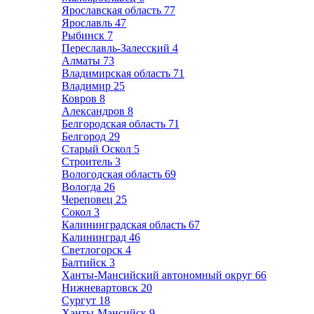
Ярославская область
77
Ярославль
47
Рыбинск
7
Переславль-Залесский
4
Алматы
73
Владимирская область
71
Владимир
25
Ковров
8
Александров
8
Белгородская область
71
Белгород
29
Старый Оскол
5
Строитель
3
Вологодская область
69
Вологда
26
Череповец
25
Сокол
3
Калининградская область
67
Калининград
46
Светлогорск
4
Балтийск
3
Ханты-Мансийский автономный округ
66
Нижневартовск
20
Сургут
18
Ханты-Мансийск
9