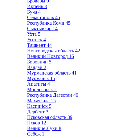
Бровары
9
Ирпень
8
Буча
4
Севастополь
45
Республика Коми
45
Сыктывкар
14
Ухта
5
Усинск
4
Ташкент
44
Новгородская область
42
Великий Новгород
16
Боровичи
5
Валдай
2
Мурманская область
41
Мурманск
15
Апатиты
4
Мончегорск
2
Республика Дагестан
40
Махачкала
15
Каспийск
5
Дербент
3
Псковская область
39
Псков
12
Великие Луки
8
Себеж
1