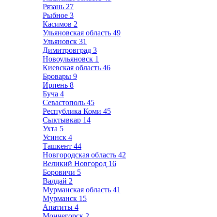
Рязань
27
Рыбное
3
Касимов
2
Ульяновская область
49
Ульяновск
31
Димитровград
3
Новоульяновск
1
Киевская область
46
Бровары
9
Ирпень
8
Буча
4
Севастополь
45
Республика Коми
45
Сыктывкар
14
Ухта
5
Усинск
4
Ташкент
44
Новгородская область
42
Великий Новгород
16
Боровичи
5
Валдай
2
Мурманская область
41
Мурманск
15
Апатиты
4
Мончегорск
2