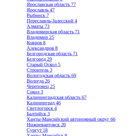
Ярославская область
77
Ярославль
47
Рыбинск
7
Переславль-Залесский
4
Алматы
73
Владимирская область
71
Владимир
25
Ковров
8
Александров
8
Белгородская область
71
Белгород
29
Старый Оскол
5
Строитель
3
Вологодская область
69
Вологда
26
Череповец
25
Сокол
3
Калининградская область
67
Калининград
46
Светлогорск
4
Балтийск
3
Ханты-Мансийский автономный округ
66
Нижневартовск
20
Сургут
18
Ханты-Мансийск
9