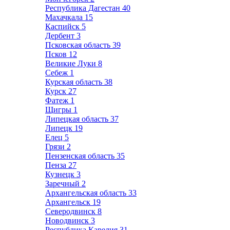
Республика Дагестан
40
Махачкала
15
Каспийск
5
Дербент
3
Псковская область
39
Псков
12
Великие Луки
8
Себеж
1
Курская область
38
Курск
27
Фатеж
1
Щигры
1
Липецкая область
37
Липецк
19
Елец
5
Грязи
2
Пензенская область
35
Пенза
27
Кузнецк
3
Заречный
2
Архангельская область
33
Архангельск
19
Северодвинск
8
Новодвинск
3
Республика Карелия
31