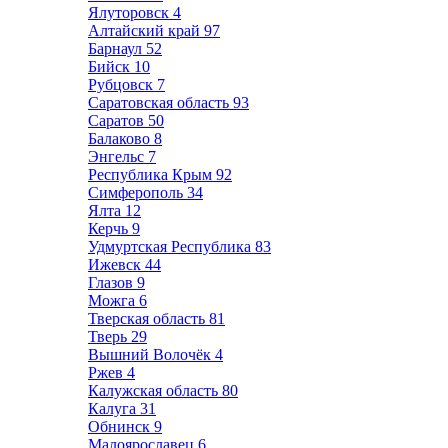
Ялуторовск
4
Алтайский край
97
Барнаул
52
Бийск
10
Рубцовск
7
Саратовская область
93
Саратов
50
Балаково
8
Энгельс
7
Республика Крым
92
Симферополь
34
Ялта
12
Керчь
9
Удмуртская Республика
83
Ижевск
44
Глазов
9
Можга
6
Тверская область
81
Тверь
29
Вышний Волочёк
4
Ржев
4
Калужская область
80
Калуга
31
Обнинск
9
Малоярославец
6