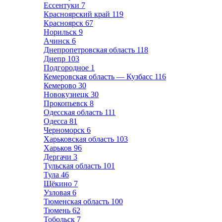
Ессентуки
7
Красноярский край
119
Красноярск
67
Норильск
9
Ачинск
6
Днепропетровская область
118
Днепр
103
Подгородное
1
Кемеровская область — Кузбасс
116
Кемерово
30
Новокузнецк
30
Прокопьевск
8
Одесская область
111
Одесса
81
Черноморск
6
Харьковская область
103
Харьков
96
Дергачи
3
Тульская область
101
Тула
46
Щёкино
7
Узловая
6
Тюменская область
100
Тюмень
62
Тобольск
7