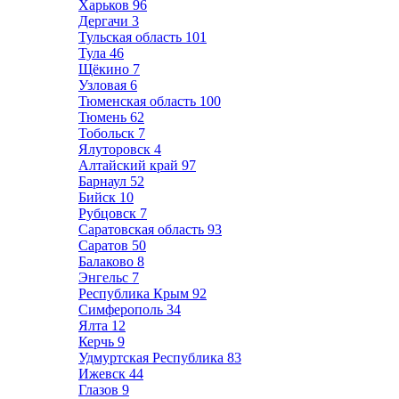
Харьков
96
Дергачи
3
Тульская область
101
Тула
46
Щёкино
7
Узловая
6
Тюменская область
100
Тюмень
62
Тобольск
7
Ялуторовск
4
Алтайский край
97
Барнаул
52
Бийск
10
Рубцовск
7
Саратовская область
93
Саратов
50
Балаково
8
Энгельс
7
Республика Крым
92
Симферополь
34
Ялта
12
Керчь
9
Удмуртская Республика
83
Ижевск
44
Глазов
9