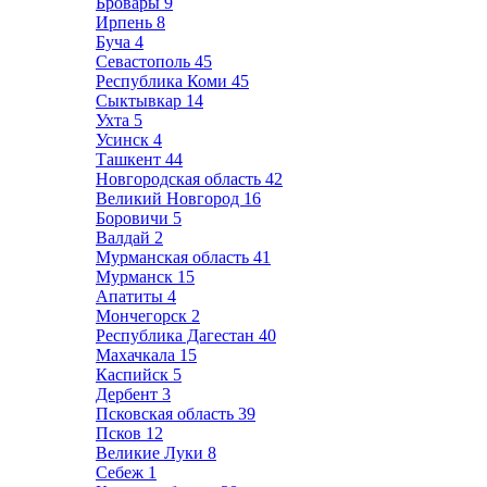
Бровары
9
Ирпень
8
Буча
4
Севастополь
45
Республика Коми
45
Сыктывкар
14
Ухта
5
Усинск
4
Ташкент
44
Новгородская область
42
Великий Новгород
16
Боровичи
5
Валдай
2
Мурманская область
41
Мурманск
15
Апатиты
4
Мончегорск
2
Республика Дагестан
40
Махачкала
15
Каспийск
5
Дербент
3
Псковская область
39
Псков
12
Великие Луки
8
Себеж
1