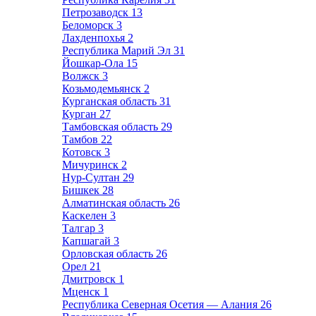
Петрозаводск
13
Беломорск
3
Лахденпохья
2
Республика Марий Эл
31
Йошкар-Ола
15
Волжск
3
Козьмодемьянск
2
Курганская область
31
Курган
27
Тамбовская область
29
Тамбов
22
Котовск
3
Мичуринск
2
Нур-Султан
29
Бишкек
28
Алматинская область
26
Каскелен
3
Талгар
3
Капшагай
3
Орловская область
26
Орел
21
Дмитровск
1
Мценск
1
Республика Северная Осетия — Алания
26