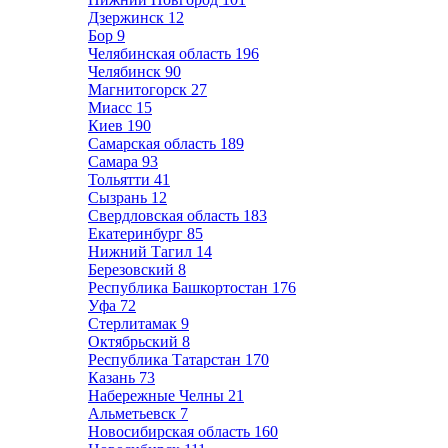
Дзержинск
12
Бор
9
Челябинская область
196
Челябинск
90
Магнитогорск
27
Миасс
15
Киев
190
Самарская область
189
Самара
93
Тольятти
41
Сызрань
12
Свердловская область
183
Екатеринбург
85
Нижний Тагил
14
Березовский
8
Республика Башкортостан
176
Уфа
72
Стерлитамак
9
Октябрьский
8
Республика Татарстан
170
Казань
73
Набережные Челны
21
Альметьевск
7
Новосибирская область
160