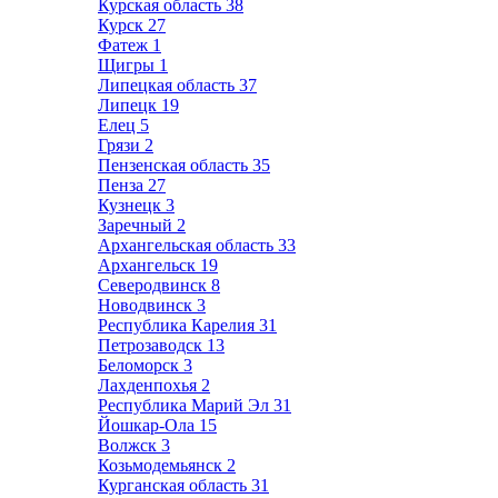
Курская область
38
Курск
27
Фатеж
1
Щигры
1
Липецкая область
37
Липецк
19
Елец
5
Грязи
2
Пензенская область
35
Пенза
27
Кузнецк
3
Заречный
2
Архангельская область
33
Архангельск
19
Северодвинск
8
Новодвинск
3
Республика Карелия
31
Петрозаводск
13
Беломорск
3
Лахденпохья
2
Республика Марий Эл
31
Йошкар-Ола
15
Волжск
3
Козьмодемьянск
2
Курганская область
31