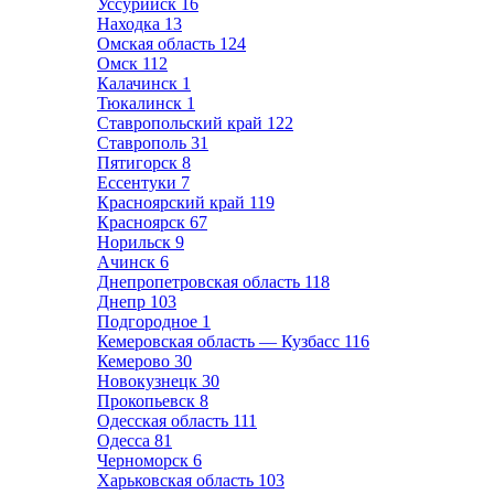
Уссурийск
16
Находка
13
Омская область
124
Омск
112
Калачинск
1
Тюкалинск
1
Ставропольский край
122
Ставрополь
31
Пятигорск
8
Ессентуки
7
Красноярский край
119
Красноярск
67
Норильск
9
Ачинск
6
Днепропетровская область
118
Днепр
103
Подгородное
1
Кемеровская область — Кузбасс
116
Кемерово
30
Новокузнецк
30
Прокопьевск
8
Одесская область
111
Одесса
81
Черноморск
6
Харьковская область
103