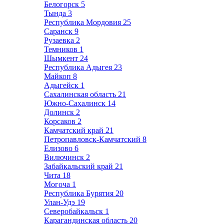
Белогорск
5
Тында
3
Республика Мордовия
25
Саранск
9
Рузаевка
2
Темников
1
Шымкент
24
Республика Адыгея
23
Майкоп
8
Адыгейск
1
Сахалинская область
21
Южно-Сахалинск
14
Долинск
2
Корсаков
2
Камчатский край
21
Петропавловск-Камчатский
8
Елизово
6
Вилючинск
2
Забайкальский край
21
Чита
18
Могоча
1
Республика Бурятия
20
Улан-Удэ
19
Северобайкальск
1
Карагандинская область
20