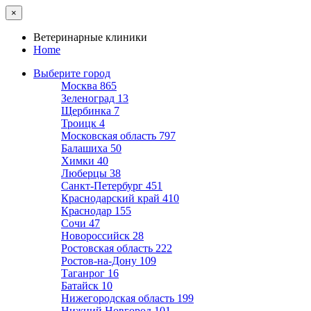
×
Ветеринарные клиники
Home
Выберите город
Москва
865
Зеленоград
13
Щербинка
7
Троицк
4
Московская область
797
Балашиха
50
Химки
40
Люберцы
38
Санкт-Петербург
451
Краснодарский край
410
Краснодар
155
Сочи
47
Новороссийск
28
Ростовская область
222
Ростов-на-Дону
109
Таганрог
16
Батайск
10
Нижегородская область
199
Нижний Новгород
101