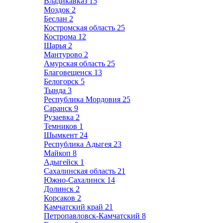
Владикавказ
15
Моздок
2
Беслан
2
Костромская область
25
Кострома
12
Шарья
2
Мантурово
2
Амурская область
25
Благовещенск
13
Белогорск
5
Тында
3
Республика Мордовия
25
Саранск
9
Рузаевка
2
Темников
1
Шымкент
24
Республика Адыгея
23
Майкоп
8
Адыгейск
1
Сахалинская область
21
Южно-Сахалинск
14
Долинск
2
Корсаков
2
Камчатский край
21
Петропавловск-Камчатский
8