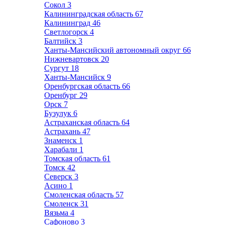
Сокол
3
Калининградская область
67
Калининград
46
Светлогорск
4
Балтийск
3
Ханты-Мансийский автономный округ
66
Нижневартовск
20
Сургут
18
Ханты-Мансийск
9
Оренбургская область
66
Оренбург
29
Орск
7
Бузулук
6
Астраханская область
64
Астрахань
47
Знаменск
1
Харабали
1
Томская область
61
Томск
42
Северск
3
Асино
1
Смоленская область
57
Смоленск
31
Вязьма
4
Сафоново
3