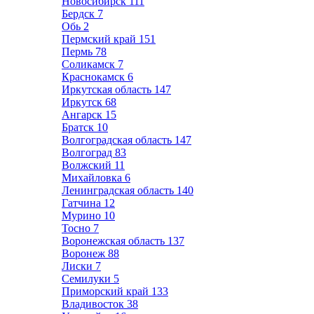
Новосибирск
111
Бердск
7
Обь
2
Пермский край
151
Пермь
78
Соликамск
7
Краснокамск
6
Иркутская область
147
Иркутск
68
Ангарск
15
Братск
10
Волгоградская область
147
Волгоград
83
Волжский
11
Михайловка
6
Ленинградская область
140
Гатчина
12
Мурино
10
Тосно
7
Воронежская область
137
Воронеж
88
Лиски
7
Семилуки
5
Приморский край
133
Владивосток
38