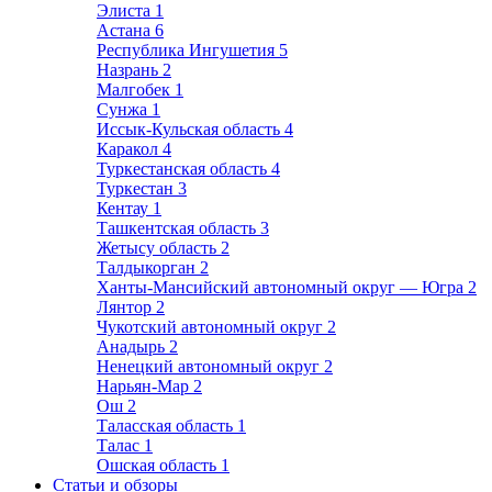
Элиста
1
Астана
6
Республика Ингушетия
5
Назрань
2
Малгобек
1
Сунжа
1
Иссык-Кульская область
4
Каракол
4
Туркестанская область
4
Туркестан
3
Кентау
1
Ташкентская область
3
Жетысу область
2
Талдыкорган
2
Ханты-Мансийский автономный округ — Югра
2
Лянтор
2
Чукотский автономный округ
2
Анадырь
2
Ненецкий автономный округ
2
Нарьян-Мар
2
Ош
2
Таласская область
1
Талас
1
Ошская область
1
Статьи и обзоры