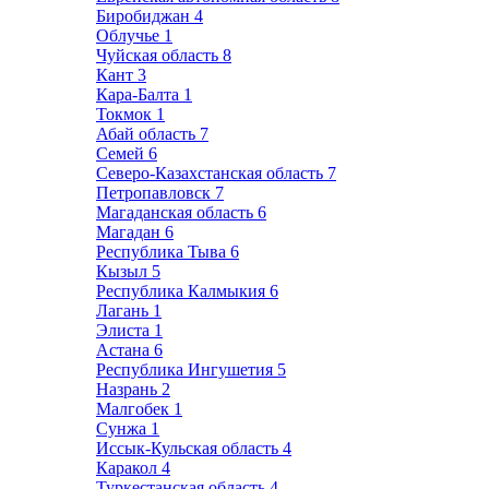
Биробиджан
4
Облучье
1
Чуйская область
8
Кант
3
Кара-Балта
1
Токмок
1
Абай область
7
Семей
6
Северо-Казахстанская область
7
Петропавловск
7
Магаданская область
6
Магадан
6
Республика Тыва
6
Кызыл
5
Республика Калмыкия
6
Лагань
1
Элиста
1
Астана
6
Республика Ингушетия
5
Назрань
2
Малгобек
1
Сунжа
1
Иссык-Кульская область
4
Каракол
4
Туркестанская область
4