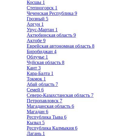
Косшы
1
Степногорск
1
Чеченская Республика
9
Грозный
5
Аргун
1
Урус-Мартан
1
Актюбинская область
9
Актобе
9
Еврейская автономная область
8
Биробиджан
4
Облучье
1
Чуйская область
8
Кант
3
Кара-Балта
1
Токмок
1
Абай область
7
Семей
6
Северо-Казахстанская область
7
Петропавловск
7
Магаданская область
6
Магадан
6
Республика Тыва
6
Кызыл
5
Республика Калмыкия
6
Лагань
1