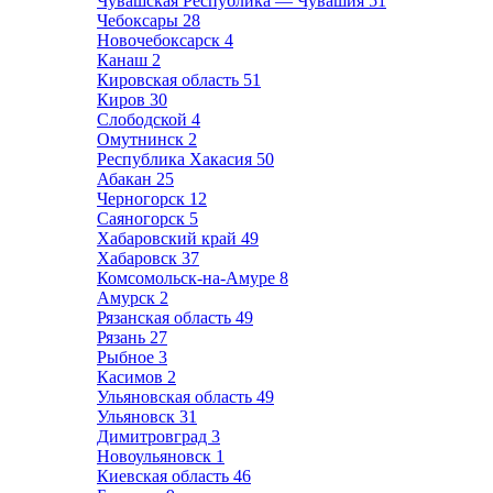
Чувашская Республика — Чувашия
51
Чебоксары
28
Новочебоксарск
4
Канаш
2
Кировская область
51
Киров
30
Слободской
4
Омутнинск
2
Республика Хакасия
50
Абакан
25
Черногорск
12
Саяногорск
5
Хабаровский край
49
Хабаровск
37
Комсомольск-на-Амуре
8
Амурск
2
Рязанская область
49
Рязань
27
Рыбное
3
Касимов
2
Ульяновская область
49
Ульяновск
31
Димитровград
3
Новоульяновск
1
Киевская область
46