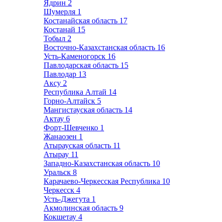
Ядрин
2
Шумерля
1
Костанайская область
17
Костанай
15
Тобыл
2
Восточно-Казахстанская область
16
Усть-Каменогорск
16
Павлодарская область
15
Павлодар
13
Аксу
2
Республика Алтай
14
Горно-Алтайск
5
Мангистауская область
14
Актау
6
Форт-Шевченко
1
Жанаозен
1
Атырауская область
11
Атырау
11
Западно-Казахстанская область
10
Уральск
8
Карачаево-Черкесская Республика
10
Черкесск
4
Усть-Джегута
1
Акмолинская область
9
Кокшетау
4