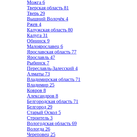
Можга
6
Тверская область
81
Тверь
29
Вышний Волочёк
4
Ржев
4
Калужская область
80
Калуга
31
Обнинск
9
Малоярославец
6
Ярославская область
77
Ярославль
47
Рыбинск
7
Переславль-Залесский
4
Алматы
73
Владимирская область
71
Владимир
25
Ковров
8
Александров
8
Белгородская область
71
Белгород
29
Старый Оскол
5
Строитель
3
Вологодская область
69
Вологда
26
Череповец
25