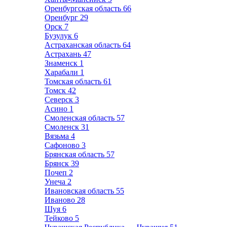
Оренбургская область
66
Оренбург
29
Орск
7
Бузулук
6
Астраханская область
64
Астрахань
47
Знаменск
1
Харабали
1
Томская область
61
Томск
42
Северск
3
Асино
1
Смоленская область
57
Смоленск
31
Вязьма
4
Сафоново
3
Брянская область
57
Брянск
39
Почеп
2
Унеча
2
Ивановская область
55
Иваново
28
Шуя
6
Тейково
5