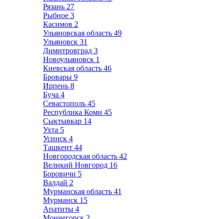
Рязань
27
Рыбное
3
Касимов
2
Ульяновская область
49
Ульяновск
31
Димитровград
3
Новоульяновск
1
Киевская область
46
Бровары
9
Ирпень
8
Буча
4
Севастополь
45
Республика Коми
45
Сыктывкар
14
Ухта
5
Усинск
4
Ташкент
44
Новгородская область
42
Великий Новгород
16
Боровичи
5
Валдай
2
Мурманская область
41
Мурманск
15
Апатиты
4
Мончегорск
2