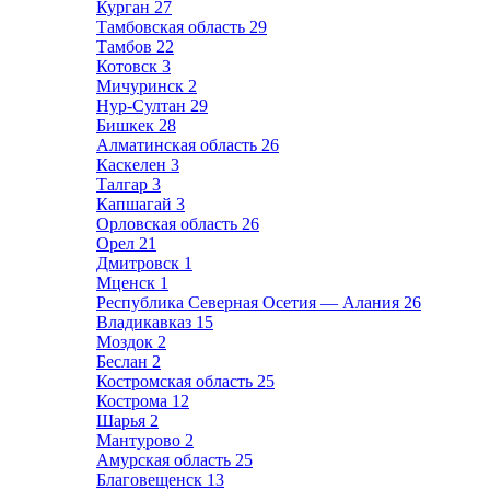
Курган
27
Тамбовская область
29
Тамбов
22
Котовск
3
Мичуринск
2
Нур-Султан
29
Бишкек
28
Алматинская область
26
Каскелен
3
Талгар
3
Капшагай
3
Орловская область
26
Орел
21
Дмитровск
1
Мценск
1
Республика Северная Осетия — Алания
26
Владикавказ
15
Моздок
2
Беслан
2
Костромская область
25
Кострома
12
Шарья
2
Мантурово
2
Амурская область
25
Благовещенск
13