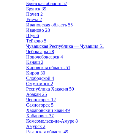
Брянская область
57
Брянск
39
Почеп
2
Унеча
2
Ивановская область
55
Иваново
28
Шуя
6
Тейково
5
Чувашская Республика — Чувашия
51
Чебоксары
28
Новочебоксарск
4
Канаш
2
Кировская область
51
Киров
30
Слободской
4
Омутнинск
2
Республика Хакасия
50
Абакан
25
Черногорск
12
Саяногорск
5
Хабаровский край
49
Хабаровск
37
Комсомольск-на-Амуре
8
Амурск
2
Рязанская область
49