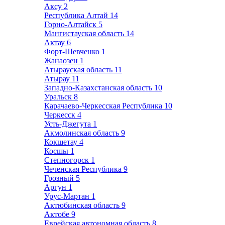
Аксу
2
Республика Алтай
14
Горно-Алтайск
5
Мангистауская область
14
Актау
6
Форт-Шевченко
1
Жанаозен
1
Атырауская область
11
Атырау
11
Западно-Казахстанская область
10
Уральск
8
Карачаево-Черкесская Республика
10
Черкесск
4
Усть-Джегута
1
Акмолинская область
9
Кокшетау
4
Косшы
1
Степногорск
1
Чеченская Республика
9
Грозный
5
Аргун
1
Урус-Мартан
1
Актюбинская область
9
Актобе
9
Еврейская автономная область
8