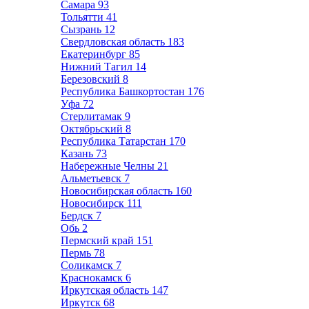
Самара
93
Тольятти
41
Сызрань
12
Свердловская область
183
Екатеринбург
85
Нижний Тагил
14
Березовский
8
Республика Башкортостан
176
Уфа
72
Стерлитамак
9
Октябрьский
8
Республика Татарстан
170
Казань
73
Набережные Челны
21
Альметьевск
7
Новосибирская область
160
Новосибирск
111
Бердск
7
Обь
2
Пермский край
151
Пермь
78
Соликамск
7
Краснокамск
6
Иркутская область
147
Иркутск
68