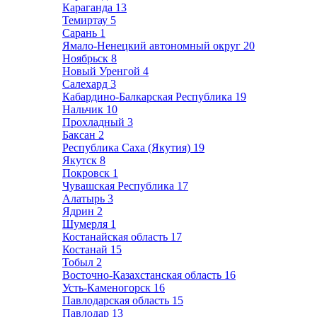
Караганда
13
Темиртау
5
Сарань
1
Ямало-Ненецкий автономный округ
20
Ноябрьск
8
Новый Уренгой
4
Салехард
3
Кабардино-Балкарская Республика
19
Нальчик
10
Прохладный
3
Баксан
2
Республика Саха (Якутия)
19
Якутск
8
Покровск
1
Чувашская Республика
17
Алатырь
3
Ядрин
2
Шумерля
1
Костанайская область
17
Костанай
15
Тобыл
2
Восточно-Казахстанская область
16
Усть-Каменогорск
16
Павлодарская область
15
Павлодар
13