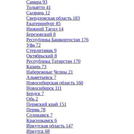
Самара
93
Тольятти
41
Сызрань
12
Свердловская область
183
Екатеринбург
85
Нижний Тагил
14
Березовский
8
Республика Башкортостан
176
Уфа
72
Стерлитамак
9
Октябрьский
8
Республика Татарстан
170
Казань
73
Набережные Челны
21
Альметьевск
7
Новосибирская область
160
Новосибирск
111
Бердск
7
Обь
2
Пермский край
151
Пермь
78
Соликамск
7
Краснокамск
6
Иркутская область
147
Иркутск
68