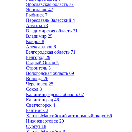
Ярославская область
77
Ярославль
47
Рыбинск
7
Переславль-Залесский
4
Алматы
73
Владимирская область
71
Владимир
25
Ковров
8
Александров
8
Белгородская область
71
Белгород
29
Старый Оскол
5
Строитель
3
Вологодская область
69
Вологда
26
Череповец
25
Сокол
3
Калининградская область
67
Калининград
46
Светлогорск
4
Балтийск
3
Ханты-Мансийский автономный округ
66
Нижневартовск
20
Сургут
18
Ханты-Мансийск
9