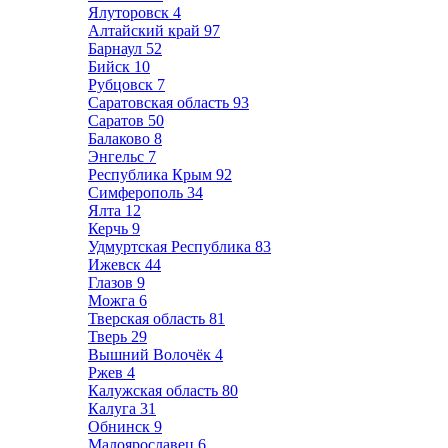
Ялуторовск
4
Алтайский край
97
Барнаул
52
Бийск
10
Рубцовск
7
Саратовская область
93
Саратов
50
Балаково
8
Энгельс
7
Республика Крым
92
Симферополь
34
Ялта
12
Керчь
9
Удмуртская Республика
83
Ижевск
44
Глазов
9
Можга
6
Тверская область
81
Тверь
29
Вышний Волочёк
4
Ржев
4
Калужская область
80
Калуга
31
Обнинск
9
Малоярославец
6