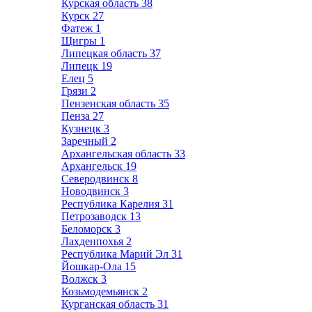
Курская область
38
Курск
27
Фатеж
1
Щигры
1
Липецкая область
37
Липецк
19
Елец
5
Грязи
2
Пензенская область
35
Пенза
27
Кузнецк
3
Заречный
2
Архангельская область
33
Архангельск
19
Северодвинск
8
Новодвинск
3
Республика Карелия
31
Петрозаводск
13
Беломорск
3
Лахденпохья
2
Республика Марий Эл
31
Йошкар-Ола
15
Волжск
3
Козьмодемьянск
2
Курганская область
31