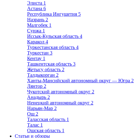
Элиста
1
Астана
6
Республика Ингушетия
5
Назрань
2
Малгобек
1
Сунжа
1
Иссык-Кульская область
4
Каракол
4
Туркестанская область
4
Туркестан
3
Кентау
1
Ташкентская область
3
Жетысу область
2
Талдыкорган
2
Ханты-Мансийский автономный округ — Югра
2
Лянтор
2
Чукотский автономный округ
2
Анадырь
2
Ненецкий автономный округ
2
Нарьян-Мар
2
Ош
2
Таласская область
1
Талас
1
Ошская область
1
Статьи и обзоры