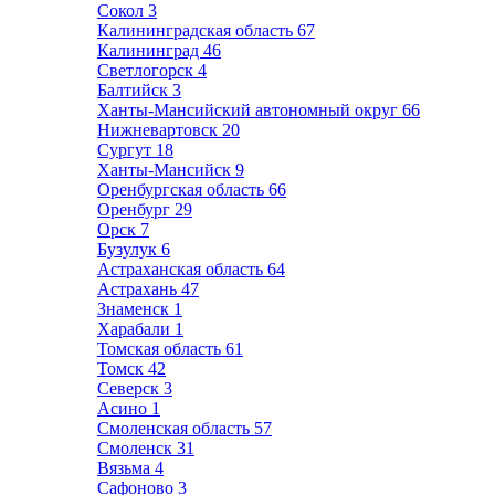
Сокол
3
Калининградская область
67
Калининград
46
Светлогорск
4
Балтийск
3
Ханты-Мансийский автономный округ
66
Нижневартовск
20
Сургут
18
Ханты-Мансийск
9
Оренбургская область
66
Оренбург
29
Орск
7
Бузулук
6
Астраханская область
64
Астрахань
47
Знаменск
1
Харабали
1
Томская область
61
Томск
42
Северск
3
Асино
1
Смоленская область
57
Смоленск
31
Вязьма
4
Сафоново
3