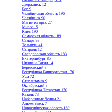
Дзержинск
12
Бор
9
Челябинская область
196
Челябинск
90
Магнитогорск
27
Миасс
15
Киев
190
Самарская область
189
Самара
93
Тольятти
41
Сызрань
12
Свердловская область
183
Екатеринбург
85
Нижний Тагил
14
Березовский
8
Республика Башкортостан
176
Уфа
72
Стерлитамак
9
Октябрьский
8
Республика Татарстан
170
Казань
73
Набережные Челны
21
Альметьевск
7
Новосибирская область
160