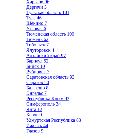
Харьков
96
Дергачи
3
Тульская область
101
Тула
46
Щёкино
7
Узловая
6
Тюменская область
100
Тюмень
62
Тобольск
7
Ялуторовск
4
Алтайский край
97
Барнаул
52
Бийск
10
Рубцовск
7
Саратовская область
93
Саратов
50
Балаково
8
Энгельс
7
Республика Крым
92
Симферополь
34
Ялта
12
Керчь
9
Удмуртская Республика
83
Ижевск
44
Глазов
9