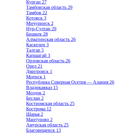
Курган
27
Тамбовская область
29
Тамбов
22
Котовск
3
Мичуринск
2
Нур-Султан
29
Бишкек
28
Алматинская область
26
Каскелен
3
Талгар
3
Капшагай
3
Орловская область
26
Орел
21
Дмитровск
1
Мценск
1
Республика Северная Осетия — Алания
26
Владикавказ
15
Моздок
2
Беслан
2
Костромская область
25
Кострома
12
Шарья
2
Мантурово
2
Амурская область
25
Благовещенск
13