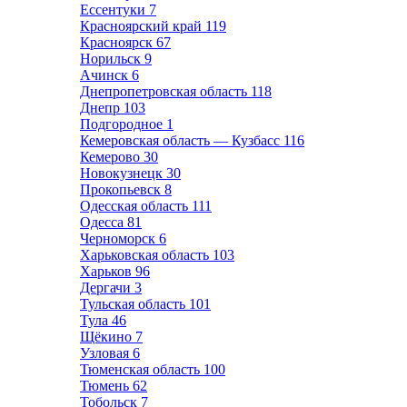
Ессентуки
7
Красноярский край
119
Красноярск
67
Норильск
9
Ачинск
6
Днепропетровская область
118
Днепр
103
Подгородное
1
Кемеровская область — Кузбасс
116
Кемерово
30
Новокузнецк
30
Прокопьевск
8
Одесская область
111
Одесса
81
Черноморск
6
Харьковская область
103
Харьков
96
Дергачи
3
Тульская область
101
Тула
46
Щёкино
7
Узловая
6
Тюменская область
100
Тюмень
62
Тобольск
7