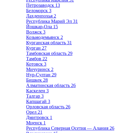
Петрозаводск
13
Беломорск
3
Лахденпохья
2
Республика Марий Эл
31
Йошкар-Ола
15
Волжск
3
Козьмодемьянск
2
Курганская область
31
Курган
27
Тамбовская область
29
Тамбов
22
Котовск
3
Мичуринск
2
Нур-Султан
29
Бишкек
28
Алматинская область
26
Каскелен
3
Талгар
3
Капшагай
3
Орловская область
26
Орел
21
Дмитровск
1
Мценск
1
Республика Северная Осетия — Алания
26