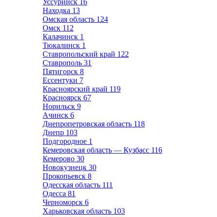
Уссурийск
16
Находка
13
Омская область
124
Омск
112
Калачинск
1
Тюкалинск
1
Ставропольский край
122
Ставрополь
31
Пятигорск
8
Ессентуки
7
Красноярский край
119
Красноярск
67
Норильск
9
Ачинск
6
Днепропетровская область
118
Днепр
103
Подгородное
1
Кемеровская область — Кузбасс
116
Кемерово
30
Новокузнецк
30
Прокопьевск
8
Одесская область
111
Одесса
81
Черноморск
6
Харьковская область
103