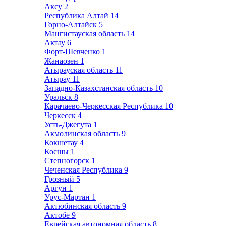
Аксу
2
Республика Алтай
14
Горно-Алтайск
5
Мангистауская область
14
Актау
6
Форт-Шевченко
1
Жанаозен
1
Атырауская область
11
Атырау
11
Западно-Казахстанская область
10
Уральск
8
Карачаево-Черкесская Республика
10
Черкесск
4
Усть-Джегута
1
Акмолинская область
9
Кокшетау
4
Косшы
1
Степногорск
1
Чеченская Республика
9
Грозный
5
Аргун
1
Урус-Мартан
1
Актюбинская область
9
Актобе
9
Еврейская автономная область
8