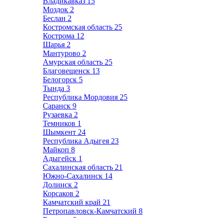
Владикавказ
15
Моздок
2
Беслан
2
Костромская область
25
Кострома
12
Шарья
2
Мантурово
2
Амурская область
25
Благовещенск
13
Белогорск
5
Тында
3
Республика Мордовия
25
Саранск
9
Рузаевка
2
Темников
1
Шымкент
24
Республика Адыгея
23
Майкоп
8
Адыгейск
1
Сахалинская область
21
Южно-Сахалинск
14
Долинск
2
Корсаков
2
Камчатский край
21
Петропавловск-Камчатский
8