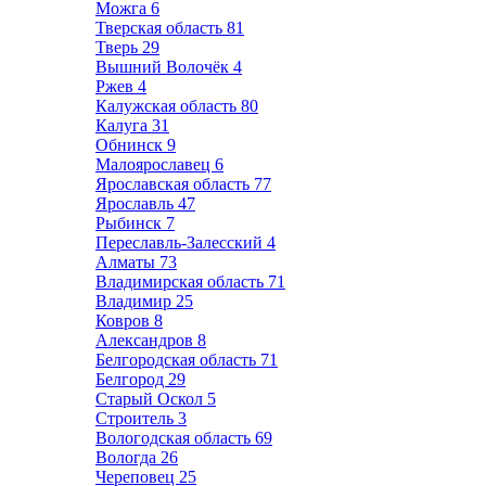
Можга
6
Тверская область
81
Тверь
29
Вышний Волочёк
4
Ржев
4
Калужская область
80
Калуга
31
Обнинск
9
Малоярославец
6
Ярославская область
77
Ярославль
47
Рыбинск
7
Переславль-Залесский
4
Алматы
73
Владимирская область
71
Владимир
25
Ковров
8
Александров
8
Белгородская область
71
Белгород
29
Старый Оскол
5
Строитель
3
Вологодская область
69
Вологда
26
Череповец
25