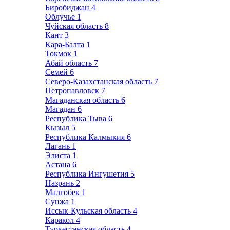
Биробиджан
4
Облучье
1
Чуйская область
8
Кант
3
Кара-Балта
1
Токмок
1
Абай область
7
Семей
6
Северо-Казахстанская область
7
Петропавловск
7
Магаданская область
6
Магадан
6
Республика Тыва
6
Кызыл
5
Республика Калмыкия
6
Лагань
1
Элиста
1
Астана
6
Республика Ингушетия
5
Назрань
2
Малгобек
1
Сунжа
1
Иссык-Кульская область
4
Каракол
4
Туркестанская область
4