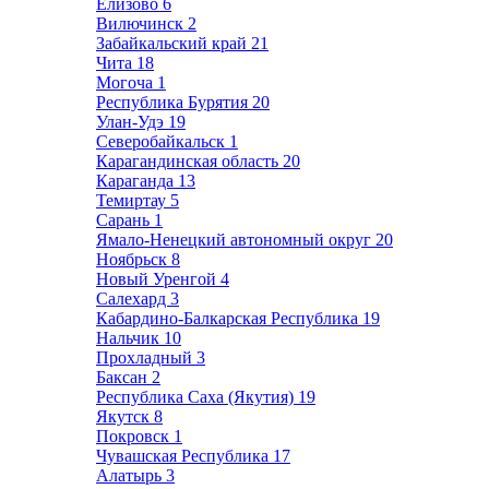
Елизово
6
Вилючинск
2
Забайкальский край
21
Чита
18
Могоча
1
Республика Бурятия
20
Улан-Удэ
19
Северобайкальск
1
Карагандинская область
20
Караганда
13
Темиртау
5
Сарань
1
Ямало-Ненецкий автономный округ
20
Ноябрьск
8
Новый Уренгой
4
Салехард
3
Кабардино-Балкарская Республика
19
Нальчик
10
Прохладный
3
Баксан
2
Республика Саха (Якутия)
19
Якутск
8
Покровск
1
Чувашская Республика
17
Алатырь
3