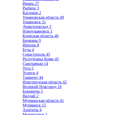
Рязань
27
Рыбное
3
Касимов
2
Ульяновская область
49
Ульяновск
31
Димитровград
3
Новоульяновск
1
Киевская область
46
Бровары
9
Ирпень
8
Буча
4
Севастополь
45
Республика Коми
45
Сыктывкар
14
Ухта
5
Усинск
4
Ташкент
44
Новгородская область
42
Великий Новгород
16
Боровичи
5
Валдай
2
Мурманская область
41
Мурманск
15
Апатиты
4
Мончегорск
2