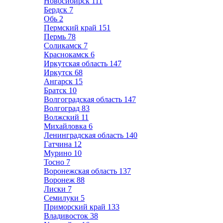
Новосибирск
111
Бердск
7
Обь
2
Пермский край
151
Пермь
78
Соликамск
7
Краснокамск
6
Иркутская область
147
Иркутск
68
Ангарск
15
Братск
10
Волгоградская область
147
Волгоград
83
Волжский
11
Михайловка
6
Ленинградская область
140
Гатчина
12
Мурино
10
Тосно
7
Воронежская область
137
Воронеж
88
Лиски
7
Семилуки
5
Приморский край
133
Владивосток
38