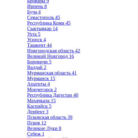
Бровары
9
Ирпень
8
Буча
4
Севастополь
45
Республика Коми
45
Сыктывкар
14
Ухта
5
Усинск
4
Ташкент
44
Новгородская область
42
Великий Новгород
16
Боровичи
5
Валдай
2
Мурманская область
41
Мурманск
15
Апатиты
4
Мончегорск
2
Республика Дагестан
40
Махачкала
15
Каспийск
5
Дербент
3
Псковская область
39
Псков
12
Великие Луки
8
Себеж
1