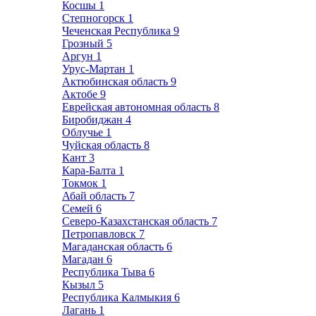
Косшы
1
Степногорск
1
Чеченская Республика
9
Грозный
5
Аргун
1
Урус-Мартан
1
Актюбинская область
9
Актобе
9
Еврейская автономная область
8
Биробиджан
4
Облучье
1
Чуйская область
8
Кант
3
Кара-Балта
1
Токмок
1
Абай область
7
Семей
6
Северо-Казахстанская область
7
Петропавловск
7
Магаданская область
6
Магадан
6
Республика Тыва
6
Кызыл
5
Республика Калмыкия
6
Лагань
1