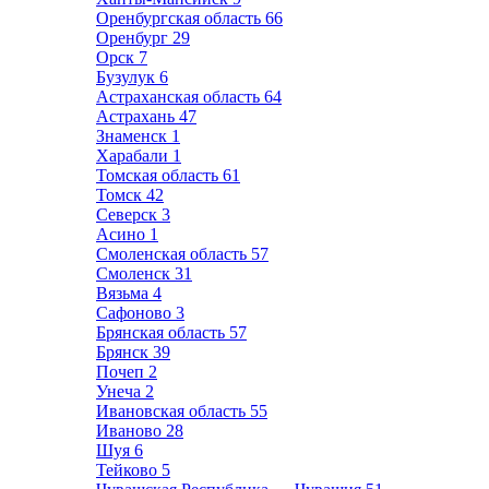
Оренбургская область
66
Оренбург
29
Орск
7
Бузулук
6
Астраханская область
64
Астрахань
47
Знаменск
1
Харабали
1
Томская область
61
Томск
42
Северск
3
Асино
1
Смоленская область
57
Смоленск
31
Вязьма
4
Сафоново
3
Брянская область
57
Брянск
39
Почеп
2
Унеча
2
Ивановская область
55
Иваново
28
Шуя
6
Тейково
5