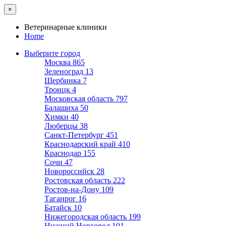
×
Ветеринарные клиники
Home
Выберите город
Москва
865
Зеленоград
13
Щербинка
7
Троицк
4
Московская область
797
Балашиха
50
Химки
40
Люберцы
38
Санкт-Петербург
451
Краснодарский край
410
Краснодар
155
Сочи
47
Новороссийск
28
Ростовская область
222
Ростов-на-Дону
109
Таганрог
16
Батайск
10
Нижегородская область
199
Нижний Новгород
101