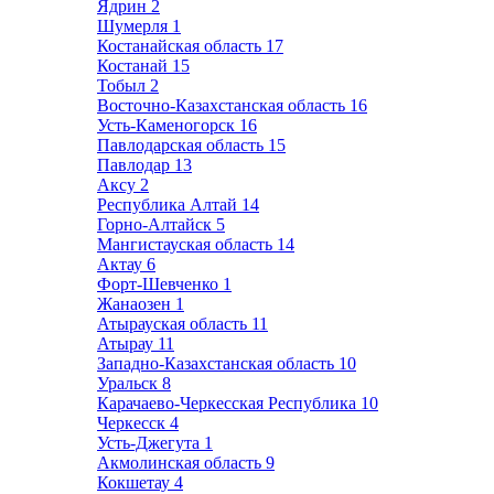
Ядрин
2
Шумерля
1
Костанайская область
17
Костанай
15
Тобыл
2
Восточно-Казахстанская область
16
Усть-Каменогорск
16
Павлодарская область
15
Павлодар
13
Аксу
2
Республика Алтай
14
Горно-Алтайск
5
Мангистауская область
14
Актау
6
Форт-Шевченко
1
Жанаозен
1
Атырауская область
11
Атырау
11
Западно-Казахстанская область
10
Уральск
8
Карачаево-Черкесская Республика
10
Черкесск
4
Усть-Джегута
1
Акмолинская область
9
Кокшетау
4