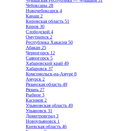
Чувашская Республика — Чувашия
51
Чебоксары
28
Новочебоксарск
4
Канаш
2
Кировская область
51
Киров
30
Слободской
4
Омутнинск
2
Республика Хакасия
50
Абакан
25
Черногорск
12
Саяногорск
5
Хабаровский край
49
Хабаровск
37
Комсомольск-на-Амуре
8
Амурск
2
Рязанская область
49
Рязань
27
Рыбное
3
Касимов
2
Ульяновская область
49
Ульяновск
31
Димитровград
3
Новоульяновск
1
Киевская область
46