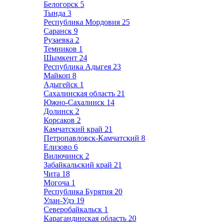
Белогорск
5
Тында
3
Республика Мордовия
25
Саранск
9
Рузаевка
2
Темников
1
Шымкент
24
Республика Адыгея
23
Майкоп
8
Адыгейск
1
Сахалинская область
21
Южно-Сахалинск
14
Долинск
2
Корсаков
2
Камчатский край
21
Петропавловск-Камчатский
8
Елизово
6
Вилючинск
2
Забайкальский край
21
Чита
18
Могоча
1
Республика Бурятия
20
Улан-Удэ
19
Северобайкальск
1
Карагандинская область
20