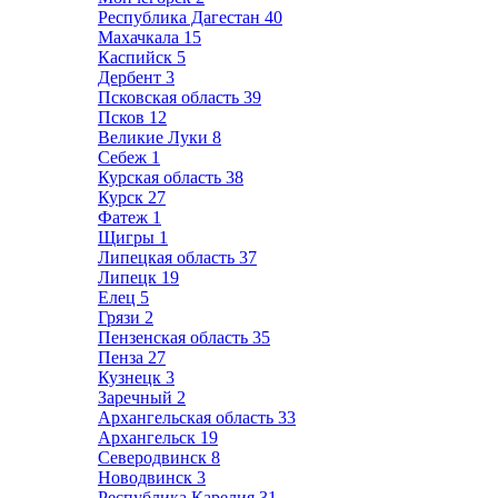
Республика Дагестан
40
Махачкала
15
Каспийск
5
Дербент
3
Псковская область
39
Псков
12
Великие Луки
8
Себеж
1
Курская область
38
Курск
27
Фатеж
1
Щигры
1
Липецкая область
37
Липецк
19
Елец
5
Грязи
2
Пензенская область
35
Пенза
27
Кузнецк
3
Заречный
2
Архангельская область
33
Архангельск
19
Северодвинск
8
Новодвинск
3
Республика Карелия
31