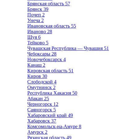
Брянская область
57
Брянск
39
Почеп
2
Унеча
2
Ивановская область
55
Иваново
28
Шуя
6
Тейково
5
Чувашская Республика — Чувашия
51
Чебоксары
28
Новочебоксарск
4
Канаш
2
Кировская область
51
Киров
30
Слободской
4
Омутнинск
2
Республика Хакасия
50
Абакан
25
Черногорск
12
Саяногорск
5
Хабаровский край
49
Хабаровск
37
Комсомольск-на-Амуре
8
Амурск
2
Рязанская область
49