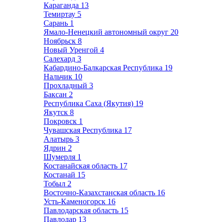
Караганда
13
Темиртау
5
Сарань
1
Ямало-Ненецкий автономный округ
20
Ноябрьск
8
Новый Уренгой
4
Салехард
3
Кабардино-Балкарская Республика
19
Нальчик
10
Прохладный
3
Баксан
2
Республика Саха (Якутия)
19
Якутск
8
Покровск
1
Чувашская Республика
17
Алатырь
3
Ядрин
2
Шумерля
1
Костанайская область
17
Костанай
15
Тобыл
2
Восточно-Казахстанская область
16
Усть-Каменогорск
16
Павлодарская область
15
Павлодар
13