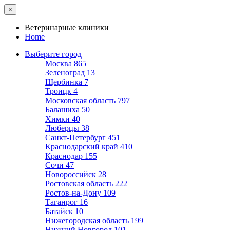
×
Ветеринарные клиники
Home
Выберите город
Москва
865
Зеленоград
13
Щербинка
7
Троицк
4
Московская область
797
Балашиха
50
Химки
40
Люберцы
38
Санкт-Петербург
451
Краснодарский край
410
Краснодар
155
Сочи
47
Новороссийск
28
Ростовская область
222
Ростов-на-Дону
109
Таганрог
16
Батайск
10
Нижегородская область
199
Нижний Новгород
101