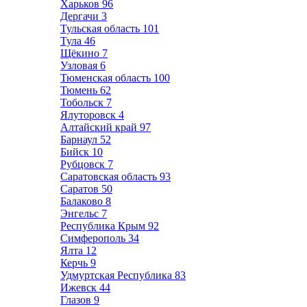
Харьков
96
Дергачи
3
Тульская область
101
Тула
46
Щёкино
7
Узловая
6
Тюменская область
100
Тюмень
62
Тобольск
7
Ялуторовск
4
Алтайский край
97
Барнаул
52
Бийск
10
Рубцовск
7
Саратовская область
93
Саратов
50
Балаково
8
Энгельс
7
Республика Крым
92
Симферополь
34
Ялта
12
Керчь
9
Удмуртская Республика
83
Ижевск
44
Глазов
9