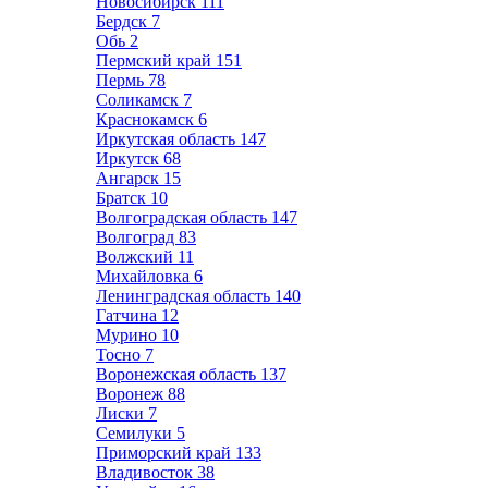
Новосибирск
111
Бердск
7
Обь
2
Пермский край
151
Пермь
78
Соликамск
7
Краснокамск
6
Иркутская область
147
Иркутск
68
Ангарск
15
Братск
10
Волгоградская область
147
Волгоград
83
Волжский
11
Михайловка
6
Ленинградская область
140
Гатчина
12
Мурино
10
Тосно
7
Воронежская область
137
Воронеж
88
Лиски
7
Семилуки
5
Приморский край
133
Владивосток
38