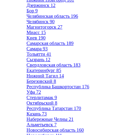
Дзержинск
12
Бор
9
Челябинская область
196
Челябинск
90
Магнитогорск
27
Миасс
15
Киев
190
Самарская область
189
Самара
93
Тольятти
41
Сызрань
12
Свердловская область
183
Екатеринбург
85
Нижний Тагил
14
Березовский
8
Республика Башкортостан
176
Уфа
72
Стерлитамак
9
Октябрьский
8
Республика Татарстан
170
Казань
73
Набережные Челны
21
Альметьевск
7
Новосибирская область
160