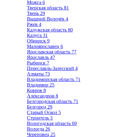
Можга
6
Тверская область
81
Тверь
29
Вышний Волочёк
4
Ржев
4
Калужская область
80
Калуга
31
Обнинск
9
Малоярославец
6
Ярославская область
77
Ярославль
47
Рыбинск
7
Переславль-Залесский
4
Алматы
73
Владимирская область
71
Владимир
25
Ковров
8
Александров
8
Белгородская область
71
Белгород
29
Старый Оскол
5
Строитель
3
Вологодская область
69
Вологда
26
Череповец
25