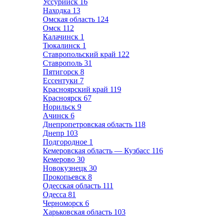
Уссурийск
16
Находка
13
Омская область
124
Омск
112
Калачинск
1
Тюкалинск
1
Ставропольский край
122
Ставрополь
31
Пятигорск
8
Ессентуки
7
Красноярский край
119
Красноярск
67
Норильск
9
Ачинск
6
Днепропетровская область
118
Днепр
103
Подгородное
1
Кемеровская область — Кузбасс
116
Кемерово
30
Новокузнецк
30
Прокопьевск
8
Одесская область
111
Одесса
81
Черноморск
6
Харьковская область
103