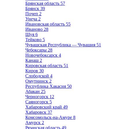
Брянская область
57
Брянск
39
Почеп
2
Унеча
2
Ивановская область
55
Иваново
28
Шуя
6
Тейково
5
Чувашская Республика — Чувашия
51
Чебоксары
28
Новочебоксарск
4
Канаш
2
Кировская область
51
Киров
30
Слободской
4
Омутнинск
2
Республика Хакасия
50
Абакан
25
Черногорск
12
Саяногорск
5
Хабаровский край
49
Хабаровск
37
Комсомольск-на-Амуре
8
Амурск
2
Рязанская область
49