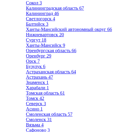
Сокол
3
Калининградская область
67
Калининград
46
Светлогорск
4
Балтийск
3
Ханты-Мансийский автономный округ
66
Нижневартовск
20
Сургут
18
Ханты-Мансийск
9
Оренбургская область
66
Оренбург
29
Орск
7
Бузулук
6
Астраханская область
64
Астрахань
47
Знаменск
1
Харабали
1
Томская область
61
Томск
42
Северск
3
Асино
1
Смоленская область
57
Смоленск
31
Вязьма
4
Сафоново
3