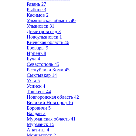
Рязань
27
Рыбное
3
Касимов
2
Ульяновская область
49
Ульяновск
31
Димитровград
3
Новоульяновск
1
Киевская область
46
Бровары
9
Ирпень
8
Буча
4
Севастополь
45
Республика Коми
45
Сыктывкар
14
Ухта
5
Усинск
4
Ташкент
44
Новгородская область
42
Великий Новгород
16
Боровичи
5
Валдай
2
Мурманская область
41
Мурманск
15
Апатиты
4
Мончегорск
2