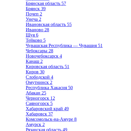
Брянская область
57
Брянск
39
Почеп
2
Унеча
2
Ивановская область
55
Иваново
28
Шуя
6
Тейково
5
Чувашская Республика — Чувашия
51
Чебоксары
28
Новочебоксарск
4
Канаш
2
Кировская область
51
Киров
30
Слободской
4
Омутнинск
2
Республика Хакасия
50
Абакан
25
Черногорск
12
Саяногорск
5
Хабаровский край
49
Хабаровск
37
Комсомольск-на-Амуре
8
Амурск
2
Рязанская область
49