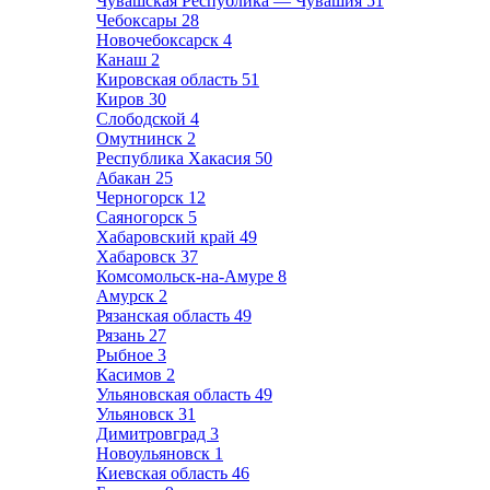
Чувашская Республика — Чувашия
51
Чебоксары
28
Новочебоксарск
4
Канаш
2
Кировская область
51
Киров
30
Слободской
4
Омутнинск
2
Республика Хакасия
50
Абакан
25
Черногорск
12
Саяногорск
5
Хабаровский край
49
Хабаровск
37
Комсомольск-на-Амуре
8
Амурск
2
Рязанская область
49
Рязань
27
Рыбное
3
Касимов
2
Ульяновская область
49
Ульяновск
31
Димитровград
3
Новоульяновск
1
Киевская область
46