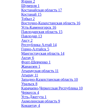
Ядрин
2
Шумерля
1
Костанайская область
17
Костанай
15
Тобыл
2
Восточно-Казахстанская область
16
Усть-Каменогорск
16
Павлодарская область
15
Павлодар
13
Аксу
2
Республика Алтай
14
Горно-Алтайск
5
Мангистауская область
14
Актау
6
Форт-Шевченко
1
Жанаозен
1
Атырауская область
11
Атырау
11
Западно-Казахстанская область
10
Уральск
8
Карачаево-Черкесская Республика
10
Черкесск
4
Усть-Джегута
1
Акмолинская область
9
Кокшетау
4