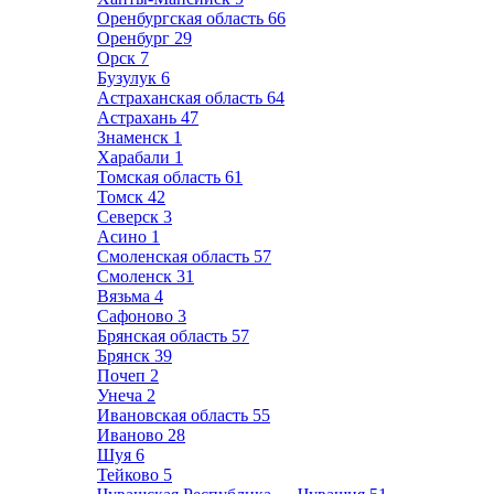
Оренбургская область
66
Оренбург
29
Орск
7
Бузулук
6
Астраханская область
64
Астрахань
47
Знаменск
1
Харабали
1
Томская область
61
Томск
42
Северск
3
Асино
1
Смоленская область
57
Смоленск
31
Вязьма
4
Сафоново
3
Брянская область
57
Брянск
39
Почеп
2
Унеча
2
Ивановская область
55
Иваново
28
Шуя
6
Тейково
5