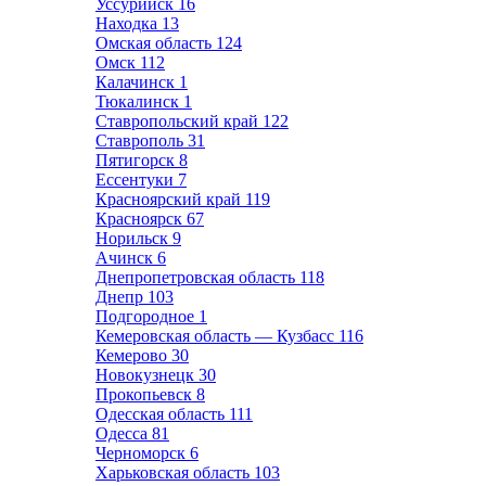
Уссурийск
16
Находка
13
Омская область
124
Омск
112
Калачинск
1
Тюкалинск
1
Ставропольский край
122
Ставрополь
31
Пятигорск
8
Ессентуки
7
Красноярский край
119
Красноярск
67
Норильск
9
Ачинск
6
Днепропетровская область
118
Днепр
103
Подгородное
1
Кемеровская область — Кузбасс
116
Кемерово
30
Новокузнецк
30
Прокопьевск
8
Одесская область
111
Одесса
81
Черноморск
6
Харьковская область
103