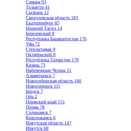
Самара
93
Тольятти
41
Сызрань
12
Свердловская область
183
Екатеринбург
85
Нижний Тагил
14
Березовский
8
Республика Башкортостан
176
Уфа
72
Стерлитамак
9
Октябрьский
8
Республика Татарстан
170
Казань
73
Набережные Челны
21
Альметьевск
7
Новосибирская область
160
Новосибирск
111
Бердск
7
Обь
2
Пермский край
151
Пермь
78
Соликамск
7
Краснокамск
6
Иркутская область
147
Иркутск
68