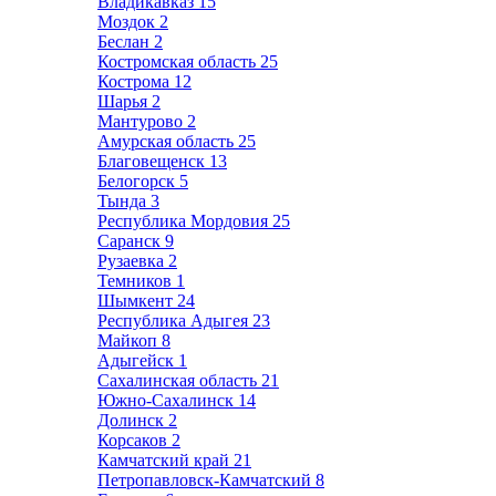
Владикавказ
15
Моздок
2
Беслан
2
Костромская область
25
Кострома
12
Шарья
2
Мантурово
2
Амурская область
25
Благовещенск
13
Белогорск
5
Тында
3
Республика Мордовия
25
Саранск
9
Рузаевка
2
Темников
1
Шымкент
24
Республика Адыгея
23
Майкоп
8
Адыгейск
1
Сахалинская область
21
Южно-Сахалинск
14
Долинск
2
Корсаков
2
Камчатский край
21
Петропавловск-Камчатский
8