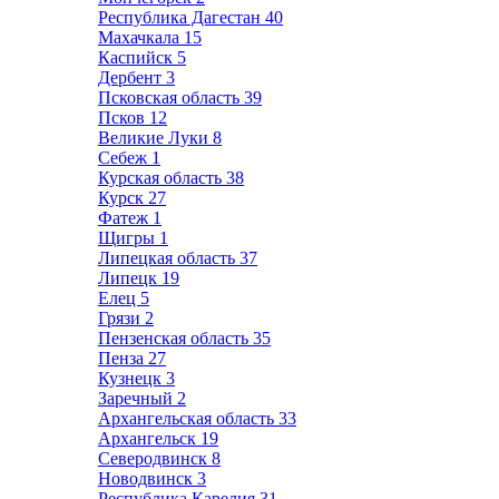
Республика Дагестан
40
Махачкала
15
Каспийск
5
Дербент
3
Псковская область
39
Псков
12
Великие Луки
8
Себеж
1
Курская область
38
Курск
27
Фатеж
1
Щигры
1
Липецкая область
37
Липецк
19
Елец
5
Грязи
2
Пензенская область
35
Пенза
27
Кузнецк
3
Заречный
2
Архангельская область
33
Архангельск
19
Северодвинск
8
Новодвинск
3
Республика Карелия
31