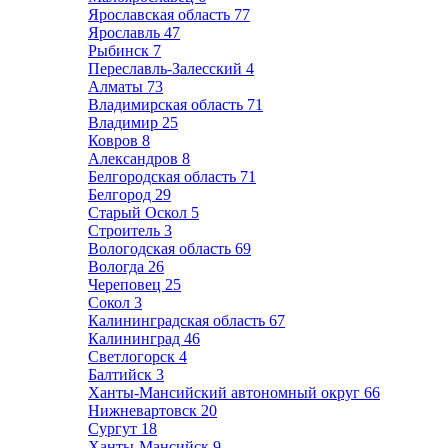
Ярославская область
77
Ярославль
47
Рыбинск
7
Переславль-Залесский
4
Алматы
73
Владимирская область
71
Владимир
25
Ковров
8
Александров
8
Белгородская область
71
Белгород
29
Старый Оскол
5
Строитель
3
Вологодская область
69
Вологда
26
Череповец
25
Сокол
3
Калининградская область
67
Калининград
46
Светлогорск
4
Балтийск
3
Ханты-Мансийский автономный округ
66
Нижневартовск
20
Сургут
18
Ханты-Мансийск
9