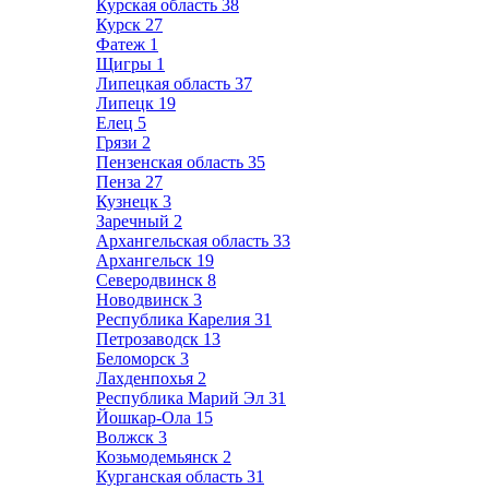
Курская область
38
Курск
27
Фатеж
1
Щигры
1
Липецкая область
37
Липецк
19
Елец
5
Грязи
2
Пензенская область
35
Пенза
27
Кузнецк
3
Заречный
2
Архангельская область
33
Архангельск
19
Северодвинск
8
Новодвинск
3
Республика Карелия
31
Петрозаводск
13
Беломорск
3
Лахденпохья
2
Республика Марий Эл
31
Йошкар-Ола
15
Волжск
3
Козьмодемьянск
2
Курганская область
31