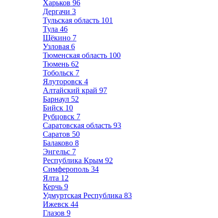
Харьков
96
Дергачи
3
Тульская область
101
Тула
46
Щёкино
7
Узловая
6
Тюменская область
100
Тюмень
62
Тобольск
7
Ялуторовск
4
Алтайский край
97
Барнаул
52
Бийск
10
Рубцовск
7
Саратовская область
93
Саратов
50
Балаково
8
Энгельс
7
Республика Крым
92
Симферополь
34
Ялта
12
Керчь
9
Удмуртская Республика
83
Ижевск
44
Глазов
9