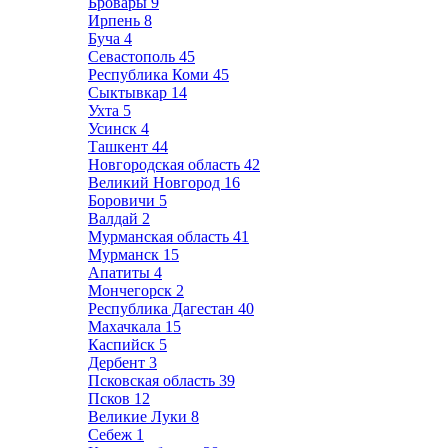
Бровары
9
Ирпень
8
Буча
4
Севастополь
45
Республика Коми
45
Сыктывкар
14
Ухта
5
Усинск
4
Ташкент
44
Новгородская область
42
Великий Новгород
16
Боровичи
5
Валдай
2
Мурманская область
41
Мурманск
15
Апатиты
4
Мончегорск
2
Республика Дагестан
40
Махачкала
15
Каспийск
5
Дербент
3
Псковская область
39
Псков
12
Великие Луки
8
Себеж
1