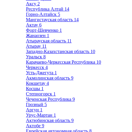
Аксу
2
Республика Алтай
14
Горно-Алтайск
5
Мангистауская область
14
Актау
6
Форт-Шевченко
1
Жанаозен
1
Атырауская область
11
Атырау
11
Западно-Казахстанская область
10
Уральск
8
Карачаево-Черкесская Республика
10
Черкесск
4
Усть-Джегута
1
Акмолинская область
9
Кокшетау
4
Косшы
1
Степногорск
1
Чеченская Республика
9
Грозный
5
Аргун
1
Урус-Мартан
1
Актюбинская область
9
Актобе
9
Еврейская автономная область
8