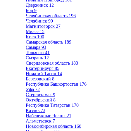
Дзержинск
12
Бор
9
Челябинская область
196
Челябинск
90
Магнитогорск
27
Миасс
15
Киев
190
Самарская область
189
Самара
93
Тольятти
41
Сызрань
12
Свердловская область
183
Екатеринбург
85
Нижний Тагил
14
Березовский
8
Республика Башкортостан
176
Уфа
72
Стерлитамак
9
Октябрьский
8
Республика Татарстан
170
Казань
73
Набережные Челны
21
Альметьевск
7
Новосибирская область
160