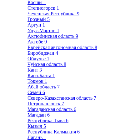
Косшы
1
Степногорск
1
Чеченская Республика
9
Грозный
5
Аргун
1
Урус-Мартан
1
Актюбинская область
9
Актобе
9
Еврейская автономная область
8
Биробиджан
4
Облучье
1
Чуйская область
8
Кант
3
Кара-Балта
1
Токмок
1
Абай область
7
Семей
6
Северо-Казахстанская область
7
Петропавловск
7
Магаданская область
6
Магадан
6
Республика Тыва
6
Кызыл
5
Республика Калмыкия
6
Лагань
1