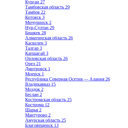
Курган
27
Тамбовская область
29
Тамбов
22
Котовск
3
Мичуринск
2
Нур-Султан
29
Бишкек
28
Алматинская область
26
Каскелен
3
Талгар
3
Капшагай
3
Орловская область
26
Орел
21
Дмитровск
1
Мценск
1
Республика Северная Осетия — Алания
26
Владикавказ
15
Моздок
2
Беслан
2
Костромская область
25
Кострома
12
Шарья
2
Мантурово
2
Амурская область
25
Благовещенск
13