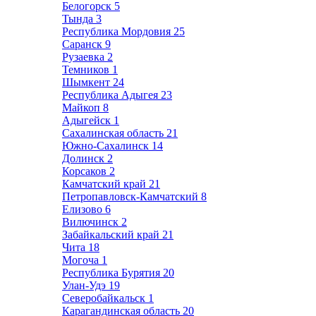
Белогорск
5
Тында
3
Республика Мордовия
25
Саранск
9
Рузаевка
2
Темников
1
Шымкент
24
Республика Адыгея
23
Майкоп
8
Адыгейск
1
Сахалинская область
21
Южно-Сахалинск
14
Долинск
2
Корсаков
2
Камчатский край
21
Петропавловск-Камчатский
8
Елизово
6
Вилючинск
2
Забайкальский край
21
Чита
18
Могоча
1
Республика Бурятия
20
Улан-Удэ
19
Северобайкальск
1
Карагандинская область
20