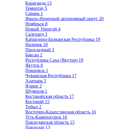
Караганда
13
Темиртау
5
Сарань
1
Ямало-Ненецкий автономный округ
20
Ноябрьск
8
Новый Уренгой
4
Салехард
3
Кабардино-Балкарская Республика
19
Нальчик
10
Прохладный
3
Баксан
2
Республика Саха (Якутия)
19
Якутск
8
Покровск
1
Чувашская Республика
17
Алатырь
3
Ядрин
2
Шумерля
1
Костанайская область
17
Костанай
15
Тобыл
2
Восточно-Казахстанская область
16
Усть-Каменогорск
16
Павлодарская область
15
Павлодар
13