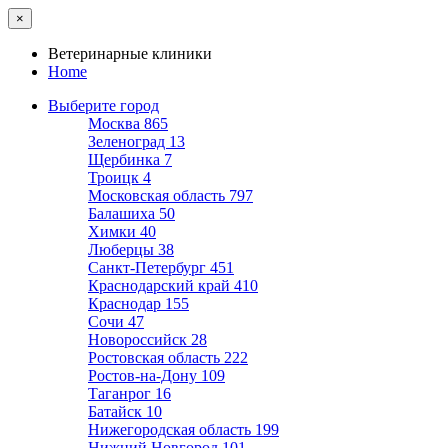
×
Ветеринарные клиники
Home
Выберите город
Москва
865
Зеленоград
13
Щербинка
7
Троицк
4
Московская область
797
Балашиха
50
Химки
40
Люберцы
38
Санкт-Петербург
451
Краснодарский край
410
Краснодар
155
Сочи
47
Новороссийск
28
Ростовская область
222
Ростов-на-Дону
109
Таганрог
16
Батайск
10
Нижегородская область
199
Нижний Новгород
101