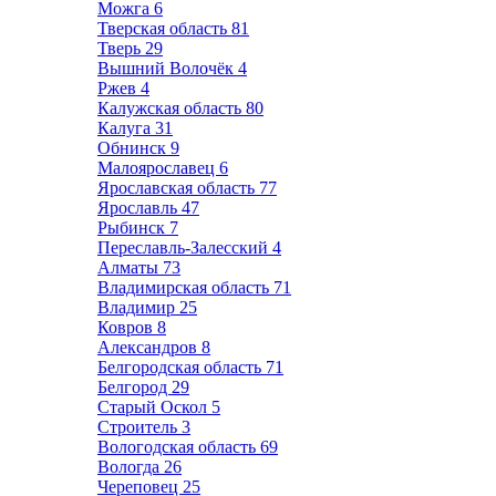
Можга
6
Тверская область
81
Тверь
29
Вышний Волочёк
4
Ржев
4
Калужская область
80
Калуга
31
Обнинск
9
Малоярославец
6
Ярославская область
77
Ярославль
47
Рыбинск
7
Переславль-Залесский
4
Алматы
73
Владимирская область
71
Владимир
25
Ковров
8
Александров
8
Белгородская область
71
Белгород
29
Старый Оскол
5
Строитель
3
Вологодская область
69
Вологда
26
Череповец
25