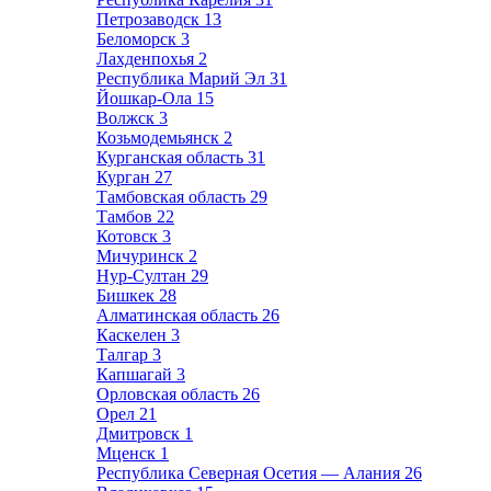
Петрозаводск
13
Беломорск
3
Лахденпохья
2
Республика Марий Эл
31
Йошкар-Ола
15
Волжск
3
Козьмодемьянск
2
Курганская область
31
Курган
27
Тамбовская область
29
Тамбов
22
Котовск
3
Мичуринск
2
Нур-Султан
29
Бишкек
28
Алматинская область
26
Каскелен
3
Талгар
3
Капшагай
3
Орловская область
26
Орел
21
Дмитровск
1
Мценск
1
Республика Северная Осетия — Алания
26