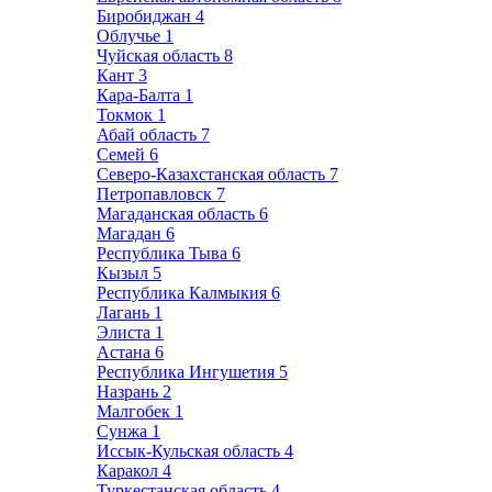
Биробиджан
4
Облучье
1
Чуйская область
8
Кант
3
Кара-Балта
1
Токмок
1
Абай область
7
Семей
6
Северо-Казахстанская область
7
Петропавловск
7
Магаданская область
6
Магадан
6
Республика Тыва
6
Кызыл
5
Республика Калмыкия
6
Лагань
1
Элиста
1
Астана
6
Республика Ингушетия
5
Назрань
2
Малгобек
1
Сунжа
1
Иссык-Кульская область
4
Каракол
4
Туркестанская область
4