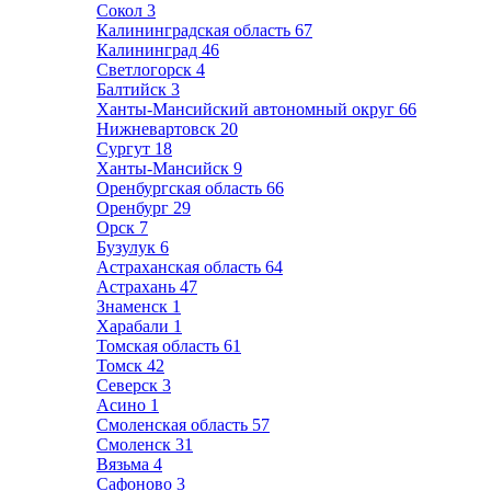
Сокол
3
Калининградская область
67
Калининград
46
Светлогорск
4
Балтийск
3
Ханты-Мансийский автономный округ
66
Нижневартовск
20
Сургут
18
Ханты-Мансийск
9
Оренбургская область
66
Оренбург
29
Орск
7
Бузулук
6
Астраханская область
64
Астрахань
47
Знаменск
1
Харабали
1
Томская область
61
Томск
42
Северск
3
Асино
1
Смоленская область
57
Смоленск
31
Вязьма
4
Сафоново
3