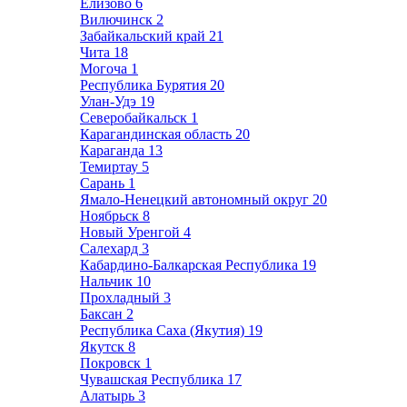
Елизово
6
Вилючинск
2
Забайкальский край
21
Чита
18
Могоча
1
Республика Бурятия
20
Улан-Удэ
19
Северобайкальск
1
Карагандинская область
20
Караганда
13
Темиртау
5
Сарань
1
Ямало-Ненецкий автономный округ
20
Ноябрьск
8
Новый Уренгой
4
Салехард
3
Кабардино-Балкарская Республика
19
Нальчик
10
Прохладный
3
Баксан
2
Республика Саха (Якутия)
19
Якутск
8
Покровск
1
Чувашская Республика
17
Алатырь
3