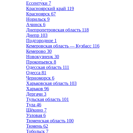
Ессентуки
7
Красноярский край
119
Красноярск
67
Норильск
9
Ачинск
6
Днепропетровская область
118
Днепр
103
Подгородное
1
Кемеровская область — Кузбасс
116
Кемерово
30
Новокузнецк
30
Прокопьевск
8
Одесская область
111
Одесса
81
Черноморск
6
Харьковская область
103
Харьков
96
Дергачи
3
Тульская область
101
Тула
46
Щёкино
7
Узловая
6
Тюменская область
100
Тюмень
62
Тобольск
7