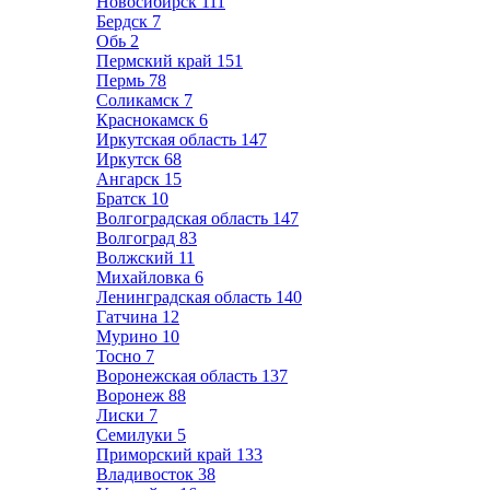
Новосибирск
111
Бердск
7
Обь
2
Пермский край
151
Пермь
78
Соликамск
7
Краснокамск
6
Иркутская область
147
Иркутск
68
Ангарск
15
Братск
10
Волгоградская область
147
Волгоград
83
Волжский
11
Михайловка
6
Ленинградская область
140
Гатчина
12
Мурино
10
Тосно
7
Воронежская область
137
Воронеж
88
Лиски
7
Семилуки
5
Приморский край
133
Владивосток
38