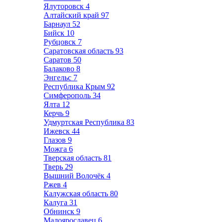
Ялуторовск
4
Алтайский край
97
Барнаул
52
Бийск
10
Рубцовск
7
Саратовская область
93
Саратов
50
Балаково
8
Энгельс
7
Республика Крым
92
Симферополь
34
Ялта
12
Керчь
9
Удмуртская Республика
83
Ижевск
44
Глазов
9
Можга
6
Тверская область
81
Тверь
29
Вышний Волочёк
4
Ржев
4
Калужская область
80
Калуга
31
Обнинск
9
Малоярославец
6