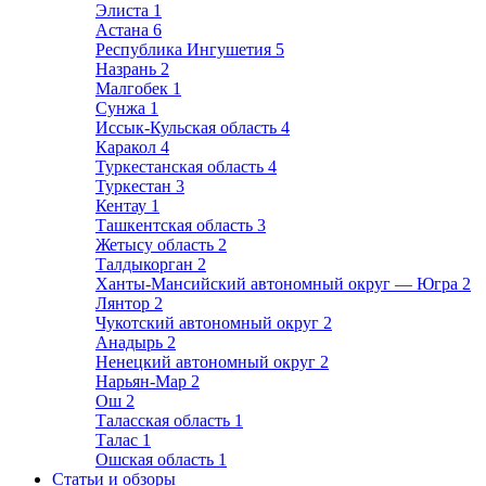
Элиста
1
Астана
6
Республика Ингушетия
5
Назрань
2
Малгобек
1
Сунжа
1
Иссык-Кульская область
4
Каракол
4
Туркестанская область
4
Туркестан
3
Кентау
1
Ташкентская область
3
Жетысу область
2
Талдыкорган
2
Ханты-Мансийский автономный округ — Югра
2
Лянтор
2
Чукотский автономный округ
2
Анадырь
2
Ненецкий автономный округ
2
Нарьян-Мар
2
Ош
2
Таласская область
1
Талас
1
Ошская область
1
Статьи и обзоры