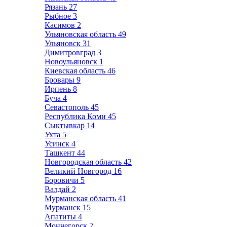
Рязань
27
Рыбное
3
Касимов
2
Ульяновская область
49
Ульяновск
31
Димитровград
3
Новоульяновск
1
Киевская область
46
Бровары
9
Ирпень
8
Буча
4
Севастополь
45
Республика Коми
45
Сыктывкар
14
Ухта
5
Усинск
4
Ташкент
44
Новгородская область
42
Великий Новгород
16
Боровичи
5
Валдай
2
Мурманская область
41
Мурманск
15
Апатиты
4
Мончегорск
2