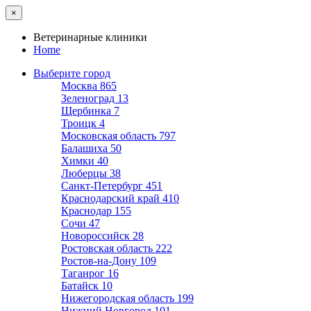
×
Ветеринарные клиники
Home
Выберите город
Москва
865
Зеленоград
13
Щербинка
7
Троицк
4
Московская область
797
Балашиха
50
Химки
40
Люберцы
38
Санкт-Петербург
451
Краснодарский край
410
Краснодар
155
Сочи
47
Новороссийск
28
Ростовская область
222
Ростов-на-Дону
109
Таганрог
16
Батайск
10
Нижегородская область
199
Нижний Новгород
101