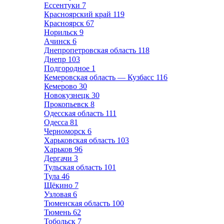
Ессентуки
7
Красноярский край
119
Красноярск
67
Норильск
9
Ачинск
6
Днепропетровская область
118
Днепр
103
Подгородное
1
Кемеровская область — Кузбасс
116
Кемерово
30
Новокузнецк
30
Прокопьевск
8
Одесская область
111
Одесса
81
Черноморск
6
Харьковская область
103
Харьков
96
Дергачи
3
Тульская область
101
Тула
46
Щёкино
7
Узловая
6
Тюменская область
100
Тюмень
62
Тобольск
7