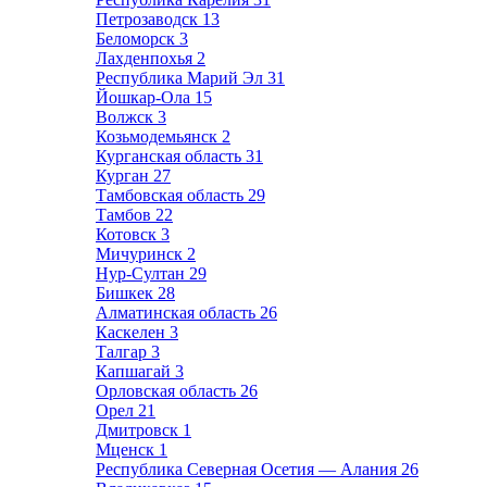
Петрозаводск
13
Беломорск
3
Лахденпохья
2
Республика Марий Эл
31
Йошкар-Ола
15
Волжск
3
Козьмодемьянск
2
Курганская область
31
Курган
27
Тамбовская область
29
Тамбов
22
Котовск
3
Мичуринск
2
Нур-Султан
29
Бишкек
28
Алматинская область
26
Каскелен
3
Талгар
3
Капшагай
3
Орловская область
26
Орел
21
Дмитровск
1
Мценск
1
Республика Северная Осетия — Алания
26