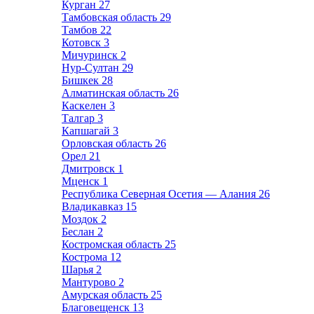
Курган
27
Тамбовская область
29
Тамбов
22
Котовск
3
Мичуринск
2
Нур-Султан
29
Бишкек
28
Алматинская область
26
Каскелен
3
Талгар
3
Капшагай
3
Орловская область
26
Орел
21
Дмитровск
1
Мценск
1
Республика Северная Осетия — Алания
26
Владикавказ
15
Моздок
2
Беслан
2
Костромская область
25
Кострома
12
Шарья
2
Мантурово
2
Амурская область
25
Благовещенск
13