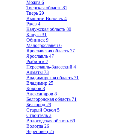
Можга
6
Тверская область
81
Тверь
29
Вышний Волочёк
4
Ржев
4
Калужская область
80
Калуга
31
Обнинск
9
Малоярославец
6
Ярославская область
77
Ярославль
47
Рыбинск
7
Переславль-Залесский
4
Алматы
73
Владимирская область
71
Владимир
25
Ковров
8
Александров
8
Белгородская область
71
Белгород
29
Старый Оскол
5
Строитель
3
Вологодская область
69
Вологда
26
Череповец
25