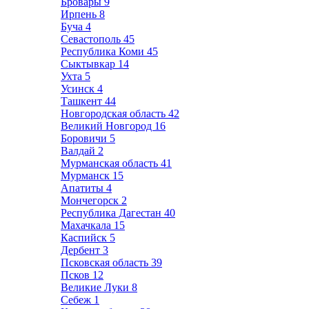
Бровары
9
Ирпень
8
Буча
4
Севастополь
45
Республика Коми
45
Сыктывкар
14
Ухта
5
Усинск
4
Ташкент
44
Новгородская область
42
Великий Новгород
16
Боровичи
5
Валдай
2
Мурманская область
41
Мурманск
15
Апатиты
4
Мончегорск
2
Республика Дагестан
40
Махачкала
15
Каспийск
5
Дербент
3
Псковская область
39
Псков
12
Великие Луки
8
Себеж
1