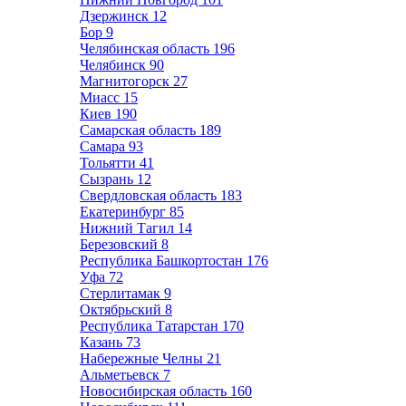
Дзержинск
12
Бор
9
Челябинская область
196
Челябинск
90
Магнитогорск
27
Миасс
15
Киев
190
Самарская область
189
Самара
93
Тольятти
41
Сызрань
12
Свердловская область
183
Екатеринбург
85
Нижний Тагил
14
Березовский
8
Республика Башкортостан
176
Уфа
72
Стерлитамак
9
Октябрьский
8
Республика Татарстан
170
Казань
73
Набережные Челны
21
Альметьевск
7
Новосибирская область
160