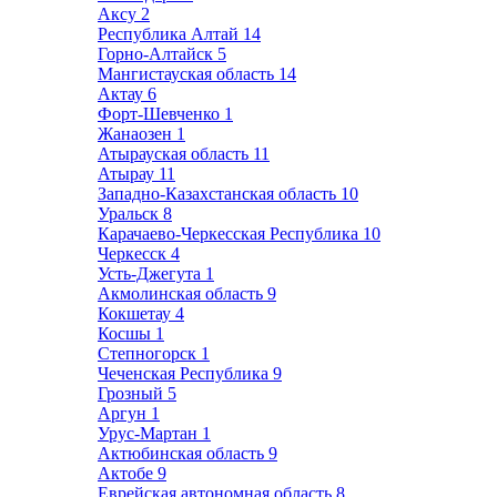
Аксу
2
Республика Алтай
14
Горно-Алтайск
5
Мангистауская область
14
Актау
6
Форт-Шевченко
1
Жанаозен
1
Атырауская область
11
Атырау
11
Западно-Казахстанская область
10
Уральск
8
Карачаево-Черкесская Республика
10
Черкесск
4
Усть-Джегута
1
Акмолинская область
9
Кокшетау
4
Косшы
1
Степногорск
1
Чеченская Республика
9
Грозный
5
Аргун
1
Урус-Мартан
1
Актюбинская область
9
Актобе
9
Еврейская автономная область
8