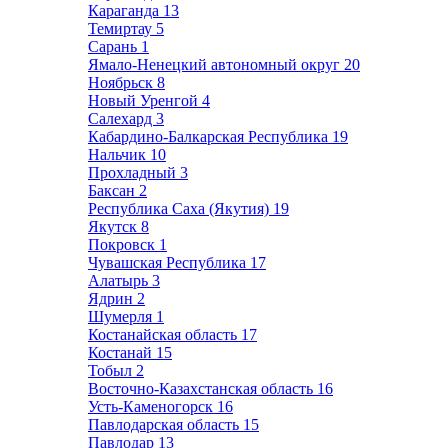
Караганда
13
Темиртау
5
Сарань
1
Ямало-Ненецкий автономный округ
20
Ноябрьск
8
Новый Уренгой
4
Салехард
3
Кабардино-Балкарская Республика
19
Нальчик
10
Прохладный
3
Баксан
2
Республика Саха (Якутия)
19
Якутск
8
Покровск
1
Чувашская Республика
17
Алатырь
3
Ядрин
2
Шумерля
1
Костанайская область
17
Костанай
15
Тобыл
2
Восточно-Казахстанская область
16
Усть-Каменогорск
16
Павлодарская область
15
Павлодар
13