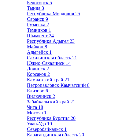
Белогорск
5
Тында
3
Республика Мордовия
25
Саранск
9
Рузаевка
2
Темников
1
Шымкент
24
Республика Адыгея
23
Майкоп
8
Адыгейск
1
Сахалинская область
21
Южно-Сахалинск
14
Долинск
2
Корсаков
2
Камчатский край
21
Петропавловск-Камчатский
8
Елизово
6
Вилючинск
2
Забайкальский край
21
Чита
18
Могоча
1
Республика Бурятия
20
Улан-Удэ
19
Северобайкальск
1
Карагандинская область
20