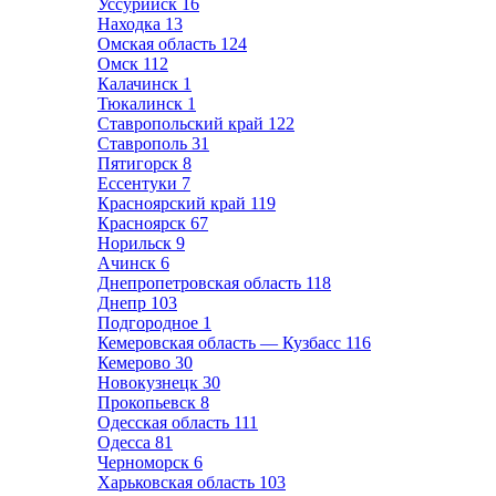
Уссурийск
16
Находка
13
Омская область
124
Омск
112
Калачинск
1
Тюкалинск
1
Ставропольский край
122
Ставрополь
31
Пятигорск
8
Ессентуки
7
Красноярский край
119
Красноярск
67
Норильск
9
Ачинск
6
Днепропетровская область
118
Днепр
103
Подгородное
1
Кемеровская область — Кузбасс
116
Кемерово
30
Новокузнецк
30
Прокопьевск
8
Одесская область
111
Одесса
81
Черноморск
6
Харьковская область
103