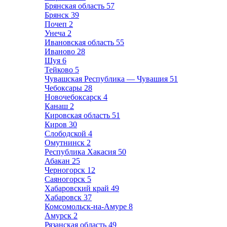
Брянская область
57
Брянск
39
Почеп
2
Унеча
2
Ивановская область
55
Иваново
28
Шуя
6
Тейково
5
Чувашская Республика — Чувашия
51
Чебоксары
28
Новочебоксарск
4
Канаш
2
Кировская область
51
Киров
30
Слободской
4
Омутнинск
2
Республика Хакасия
50
Абакан
25
Черногорск
12
Саяногорск
5
Хабаровский край
49
Хабаровск
37
Комсомольск-на-Амуре
8
Амурск
2
Рязанская область
49