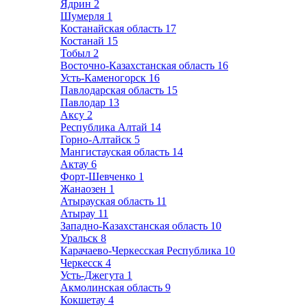
Ядрин
2
Шумерля
1
Костанайская область
17
Костанай
15
Тобыл
2
Восточно-Казахстанская область
16
Усть-Каменогорск
16
Павлодарская область
15
Павлодар
13
Аксу
2
Республика Алтай
14
Горно-Алтайск
5
Мангистауская область
14
Актау
6
Форт-Шевченко
1
Жанаозен
1
Атырауская область
11
Атырау
11
Западно-Казахстанская область
10
Уральск
8
Карачаево-Черкесская Республика
10
Черкесск
4
Усть-Джегута
1
Акмолинская область
9
Кокшетау
4