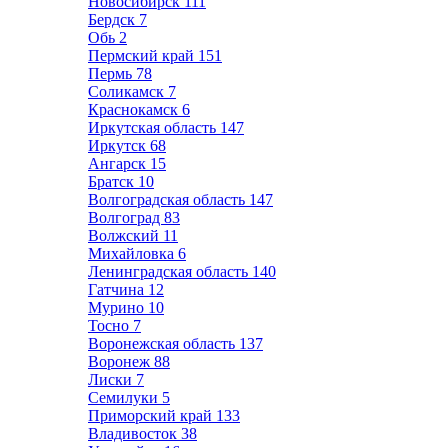
Новосибирск
111
Бердск
7
Обь
2
Пермский край
151
Пермь
78
Соликамск
7
Краснокамск
6
Иркутская область
147
Иркутск
68
Ангарск
15
Братск
10
Волгоградская область
147
Волгоград
83
Волжский
11
Михайловка
6
Ленинградская область
140
Гатчина
12
Мурино
10
Тосно
7
Воронежская область
137
Воронеж
88
Лиски
7
Семилуки
5
Приморский край
133
Владивосток
38