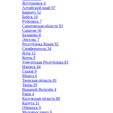
Ялуторовск
4
Алтайский край
97
Барнаул
52
Бийск
10
Рубцовск
7
Саратовская область
93
Саратов
50
Балаково
8
Энгельс
7
Республика Крым
92
Симферополь
34
Ялта
12
Керчь
9
Удмуртская Республика
83
Ижевск
44
Глазов
9
Можга
6
Тверская область
81
Тверь
29
Вышний Волочёк
4
Ржев
4
Калужская область
80
Калуга
31
Обнинск
9
Малоярославец
6