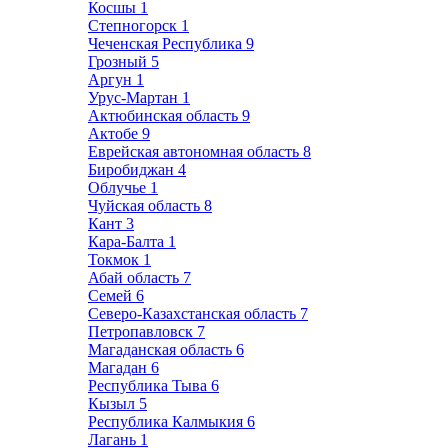
Косшы
1
Степногорск
1
Чеченская Республика
9
Грозный
5
Аргун
1
Урус-Мартан
1
Актюбинская область
9
Актобе
9
Еврейская автономная область
8
Биробиджан
4
Облучье
1
Чуйская область
8
Кант
3
Кара-Балта
1
Токмок
1
Абай область
7
Семей
6
Северо-Казахстанская область
7
Петропавловск
7
Магаданская область
6
Магадан
6
Республика Тыва
6
Кызыл
5
Республика Калмыкия
6
Лагань
1