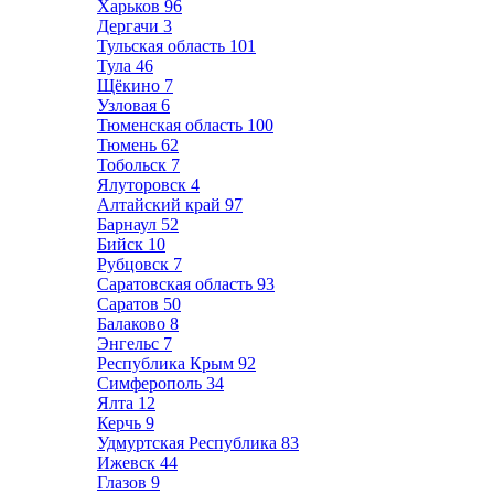
Харьков
96
Дергачи
3
Тульская область
101
Тула
46
Щёкино
7
Узловая
6
Тюменская область
100
Тюмень
62
Тобольск
7
Ялуторовск
4
Алтайский край
97
Барнаул
52
Бийск
10
Рубцовск
7
Саратовская область
93
Саратов
50
Балаково
8
Энгельс
7
Республика Крым
92
Симферополь
34
Ялта
12
Керчь
9
Удмуртская Республика
83
Ижевск
44
Глазов
9