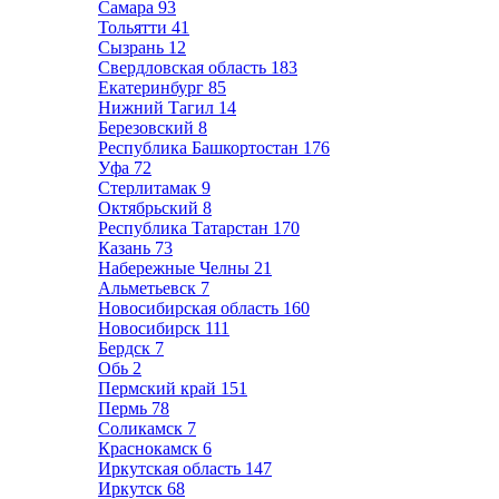
Самара
93
Тольятти
41
Сызрань
12
Свердловская область
183
Екатеринбург
85
Нижний Тагил
14
Березовский
8
Республика Башкортостан
176
Уфа
72
Стерлитамак
9
Октябрьский
8
Республика Татарстан
170
Казань
73
Набережные Челны
21
Альметьевск
7
Новосибирская область
160
Новосибирск
111
Бердск
7
Обь
2
Пермский край
151
Пермь
78
Соликамск
7
Краснокамск
6
Иркутская область
147
Иркутск
68