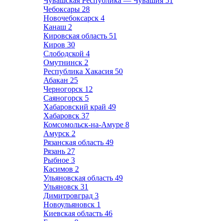
Чувашская Республика — Чувашия
51
Чебоксары
28
Новочебоксарск
4
Канаш
2
Кировская область
51
Киров
30
Слободской
4
Омутнинск
2
Республика Хакасия
50
Абакан
25
Черногорск
12
Саяногорск
5
Хабаровский край
49
Хабаровск
37
Комсомольск-на-Амуре
8
Амурск
2
Рязанская область
49
Рязань
27
Рыбное
3
Касимов
2
Ульяновская область
49
Ульяновск
31
Димитровград
3
Новоульяновск
1
Киевская область
46