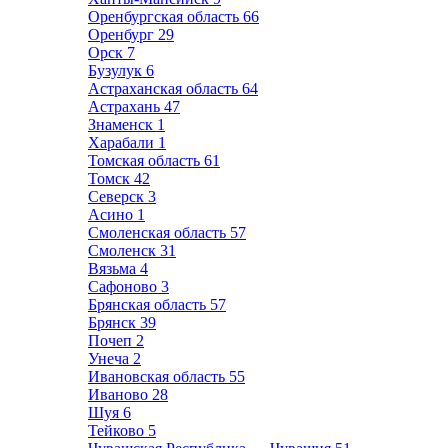
Оренбургская область
66
Оренбург
29
Орск
7
Бузулук
6
Астраханская область
64
Астрахань
47
Знаменск
1
Харабали
1
Томская область
61
Томск
42
Северск
3
Асино
1
Смоленская область
57
Смоленск
31
Вязьма
4
Сафоново
3
Брянская область
57
Брянск
39
Почеп
2
Унеча
2
Ивановская область
55
Иваново
28
Шуя
6
Тейково
5