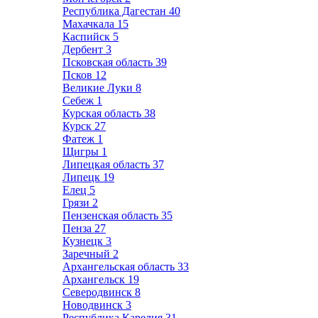
Республика Дагестан
40
Махачкала
15
Каспийск
5
Дербент
3
Псковская область
39
Псков
12
Великие Луки
8
Себеж
1
Курская область
38
Курск
27
Фатеж
1
Щигры
1
Липецкая область
37
Липецк
19
Елец
5
Грязи
2
Пензенская область
35
Пенза
27
Кузнецк
3
Заречный
2
Архангельская область
33
Архангельск
19
Северодвинск
8
Новодвинск
3
Республика Карелия
31