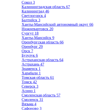
Сокол
3
Калининградская область
67
Калининград
46
Светлогорск
4
Балтийск
3
Ханты-Мансийский автономный округ
66
Нижневартовск
20
Сургут
18
Ханты-Мансийск
9
Оренбургская область
66
Оренбург
29
Орск
7
Бузулук
6
Астраханская область
64
Астрахань
47
Знаменск
1
Харабали
1
Томская область
61
Томск
42
Северск
3
Асино
1
Смоленская область
57
Смоленск
31
Вязьма
4
Сафоново
3