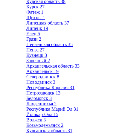
Курская область
38
Курск
27
Фатеж
1
Щигры
1
Липецкая область
37
Липецк
19
Елец
5
Грязи
2
Пензенская область
35
Пенза
27
Кузнецк
3
Заречный
2
Архангельская область
33
Архангельск
19
Северодвинск
8
Новодвинск
3
Республика Карелия
31
Петрозаводск
13
Беломорск
3
Лахденпохья
2
Республика Марий Эл
31
Йошкар-Ола
15
Волжск
3
Козьмодемьянск
2
Курганская область
31