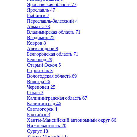
Ярославская область
77
Ярославль
47
Рыбинск
7
Переславль-Залесский
4
Алматы
73
Владимирская область
71
Владимир
25
Ковров
8
Александров
8
Белгородская область
71
Белгород
29
Старый Оскол
5
Строитель
3
Вологодская область
69
Вологда
26
Череповец
25
Сокол
3
Калининградская область
67
Калининград
46
Светлогорск
4
Балтийск
3
Ханты-Мансийский автономный округ
66
Нижневартовск
20
Сургут
18
Ханты-Мансийск
9