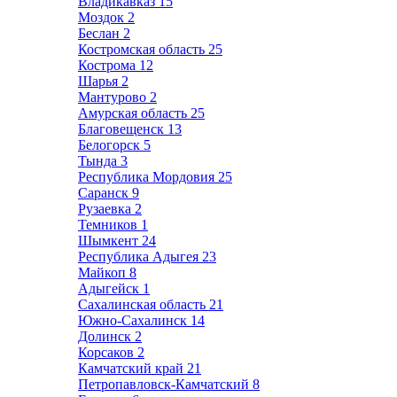
Владикавказ
15
Моздок
2
Беслан
2
Костромская область
25
Кострома
12
Шарья
2
Мантурово
2
Амурская область
25
Благовещенск
13
Белогорск
5
Тында
3
Республика Мордовия
25
Саранск
9
Рузаевка
2
Темников
1
Шымкент
24
Республика Адыгея
23
Майкоп
8
Адыгейск
1
Сахалинская область
21
Южно-Сахалинск
14
Долинск
2
Корсаков
2
Камчатский край
21
Петропавловск-Камчатский
8