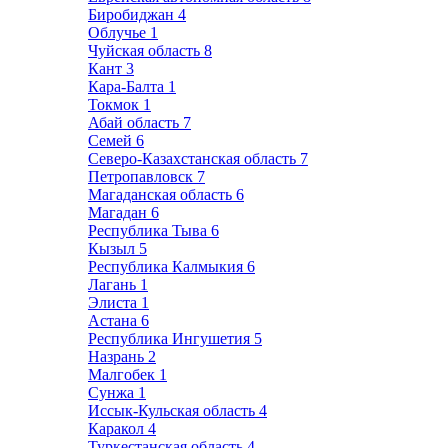
Биробиджан
4
Облучье
1
Чуйская область
8
Кант
3
Кара-Балта
1
Токмок
1
Абай область
7
Семей
6
Северо-Казахстанская область
7
Петропавловск
7
Магаданская область
6
Магадан
6
Республика Тыва
6
Кызыл
5
Республика Калмыкия
6
Лагань
1
Элиста
1
Астана
6
Республика Ингушетия
5
Назрань
2
Малгобек
1
Сунжа
1
Иссык-Кульская область
4
Каракол
4
Туркестанская область
4