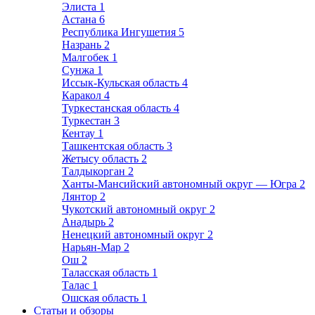
Элиста
1
Астана
6
Республика Ингушетия
5
Назрань
2
Малгобек
1
Сунжа
1
Иссык-Кульская область
4
Каракол
4
Туркестанская область
4
Туркестан
3
Кентау
1
Ташкентская область
3
Жетысу область
2
Талдыкорган
2
Ханты-Мансийский автономный округ — Югра
2
Лянтор
2
Чукотский автономный округ
2
Анадырь
2
Ненецкий автономный округ
2
Нарьян-Мар
2
Ош
2
Таласская область
1
Талас
1
Ошская область
1
Статьи и обзоры