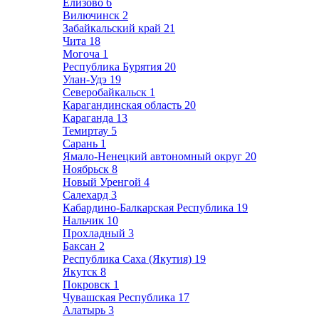
Елизово
6
Вилючинск
2
Забайкальский край
21
Чита
18
Могоча
1
Республика Бурятия
20
Улан-Удэ
19
Северобайкальск
1
Карагандинская область
20
Караганда
13
Темиртау
5
Сарань
1
Ямало-Ненецкий автономный округ
20
Ноябрьск
8
Новый Уренгой
4
Салехард
3
Кабардино-Балкарская Республика
19
Нальчик
10
Прохладный
3
Баксан
2
Республика Саха (Якутия)
19
Якутск
8
Покровск
1
Чувашская Республика
17
Алатырь
3