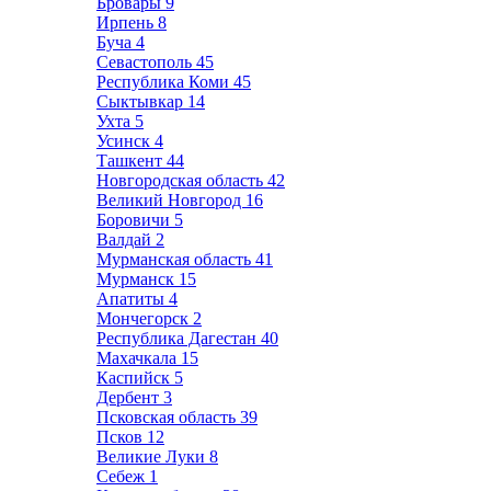
Бровары
9
Ирпень
8
Буча
4
Севастополь
45
Республика Коми
45
Сыктывкар
14
Ухта
5
Усинск
4
Ташкент
44
Новгородская область
42
Великий Новгород
16
Боровичи
5
Валдай
2
Мурманская область
41
Мурманск
15
Апатиты
4
Мончегорск
2
Республика Дагестан
40
Махачкала
15
Каспийск
5
Дербент
3
Псковская область
39
Псков
12
Великие Луки
8
Себеж
1