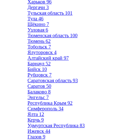
Харьков
96
Дергачи
3
Тульская область
101
Тула
46
Щёкино
7
Узловая
6
Тюменская область
100
Тюмень
62
Тобольск
7
Ялуторовск
4
Алтайский край
97
Барнаул
52
Бийск
10
Рубцовск
7
Саратовская область
93
Саратов
50
Балаково
8
Энгельс
7
Республика Крым
92
Симферополь
34
Ялта
12
Керчь
9
Удмуртская Республика
83
Ижевск
44
Глазов
9