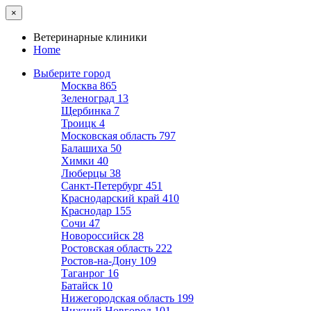
×
Ветеринарные клиники
Home
Выберите город
Москва
865
Зеленоград
13
Щербинка
7
Троицк
4
Московская область
797
Балашиха
50
Химки
40
Люберцы
38
Санкт-Петербург
451
Краснодарский край
410
Краснодар
155
Сочи
47
Новороссийск
28
Ростовская область
222
Ростов-на-Дону
109
Таганрог
16
Батайск
10
Нижегородская область
199
Нижний Новгород
101