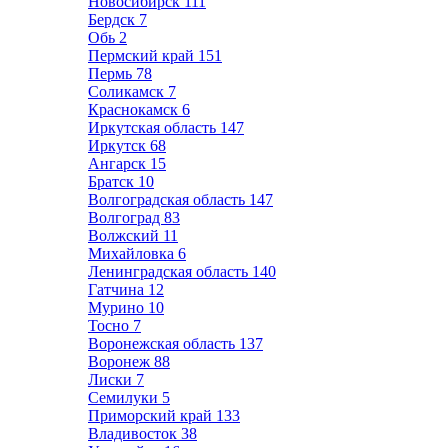
Новосибирск
111
Бердск
7
Обь
2
Пермский край
151
Пермь
78
Соликамск
7
Краснокамск
6
Иркутская область
147
Иркутск
68
Ангарск
15
Братск
10
Волгоградская область
147
Волгоград
83
Волжский
11
Михайловка
6
Ленинградская область
140
Гатчина
12
Мурино
10
Тосно
7
Воронежская область
137
Воронеж
88
Лиски
7
Семилуки
5
Приморский край
133
Владивосток
38