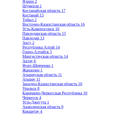
Ядрин
2
Шумерля
1
Костанайская область
17
Костанай
15
Тобыл
2
Восточно-Казахстанская область
16
Усть-Каменогорск
16
Павлодарская область
15
Павлодар
13
Аксу
2
Республика Алтай
14
Горно-Алтайск
5
Мангистауская область
14
Актау
6
Форт-Шевченко
1
Жанаозен
1
Атырауская область
11
Атырау
11
Западно-Казахстанская область
10
Уральск
8
Карачаево-Черкесская Республика
10
Черкесск
4
Усть-Джегута
1
Акмолинская область
9
Кокшетау
4