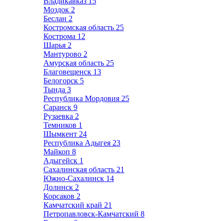
Владикавказ
15
Моздок
2
Беслан
2
Костромская область
25
Кострома
12
Шарья
2
Мантурово
2
Амурская область
25
Благовещенск
13
Белогорск
5
Тында
3
Республика Мордовия
25
Саранск
9
Рузаевка
2
Темников
1
Шымкент
24
Республика Адыгея
23
Майкоп
8
Адыгейск
1
Сахалинская область
21
Южно-Сахалинск
14
Долинск
2
Корсаков
2
Камчатский край
21
Петропавловск-Камчатский
8