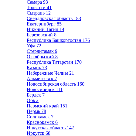
Самара
93
Тольятти
41
Сызрань
12
Свердловская область
183
Екатеринбург
85
Нижний Тагил
14
Березовский
8
Республика Башкортостан
176
Уфа
72
Стерлитамак
9
Октябрьский
8
Республика Татарстан
170
Казань
73
Набережные Челны
21
Альметьевск
7
Новосибирская область
160
Новосибирск
111
Бердск
7
Обь
2
Пермский край
151
Пермь
78
Соликамск
7
Краснокамск
6
Иркутская область
147
Иркутск
68