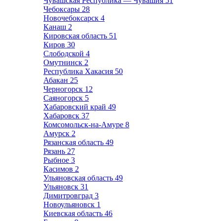
Чувашская Республика — Чувашия
51
Чебоксары
28
Новочебоксарск
4
Канаш
2
Кировская область
51
Киров
30
Слободской
4
Омутнинск
2
Республика Хакасия
50
Абакан
25
Черногорск
12
Саяногорск
5
Хабаровский край
49
Хабаровск
37
Комсомольск-на-Амуре
8
Амурск
2
Рязанская область
49
Рязань
27
Рыбное
3
Касимов
2
Ульяновская область
49
Ульяновск
31
Димитровград
3
Новоульяновск
1
Киевская область
46