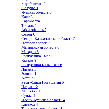
Биробиджан
4
Облучье
1
Чуйская область
8
Кант
3
Кара-Балта
1
Токмок
1
Абай область
7
Семей
6
Северо-Казахстанская область
7
Петропавловск
7
Магаданская область
6
Магадан
6
Республика Тыва
6
Кызыл
5
Республика Калмыкия
6
Лагань
1
Элиста
1
Астана
6
Республика Ингушетия
5
Назрань
2
Малгобек
1
Сунжа
1
Иссык-Кульская область
4
Каракол
4
Туркестанская область
4