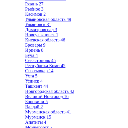
Рязань
27
Рыбное
3
Касимов
2
Ульяновская область
49
Ульяновск
31
Димитровград
3
Новоульяновск
1
Киевская область
46
Бровары
9
Ирпень
8
Буча
4
Севастополь
45
Республика Коми
45
Сыктывкар
14
Ухта
5
Усинск
4
Ташкент
44
Новгородская область
42
Великий Новгород
16
Боровичи
5
Валдай
2
Мурманская область
41
Мурманск
15
Апатиты
4
Мончегорск
2