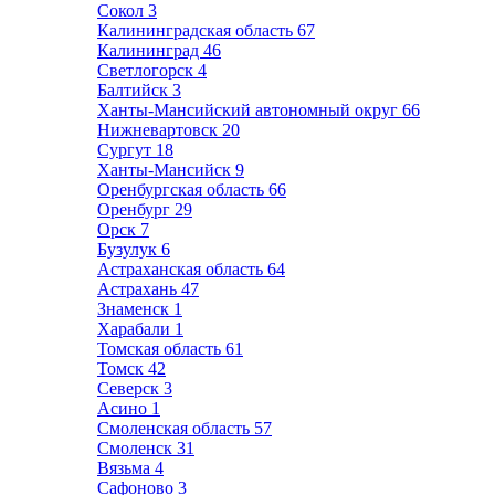
Сокол
3
Калининградская область
67
Калининград
46
Светлогорск
4
Балтийск
3
Ханты-Мансийский автономный округ
66
Нижневартовск
20
Сургут
18
Ханты-Мансийск
9
Оренбургская область
66
Оренбург
29
Орск
7
Бузулук
6
Астраханская область
64
Астрахань
47
Знаменск
1
Харабали
1
Томская область
61
Томск
42
Северск
3
Асино
1
Смоленская область
57
Смоленск
31
Вязьма
4
Сафоново
3