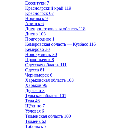
Ессентуки
7
Красноярский край
119
Красноярск
67
Норильск
9
Ачинск
6
Днепропетровская область
118
Днепр
103
Подгородное
1
Кемеровская область — Кузбасс
116
Кемерово
30
Новокузнецк
30
Прокопьевск
8
Одесская область
111
Одесса
81
Черноморск
6
Харьковская область
103
Харьков
96
Дергачи
3
Тульская область
101
Тула
46
Щёкино
7
Узловая
6
Тюменская область
100
Тюмень
62
Тобольск
7