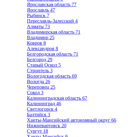
Ярославская область
77
Ярославль
47
Рыбинск
7
Переславль-Залесский
4
Алматы
73
Владимирская область
71
Владимир
25
Ковров
8
Александров
8
Белгородская область
71
Белгород
29
Старый Оскол
5
Строитель
3
Вологодская область
69
Вологда
26
Череповец
25
Сокол
3
Калининградская область
67
Калининград
46
Светлогорск
4
Балтийск
3
Ханты-Мансийский автономный округ
66
Нижневартовск
20
Сургут
18
Ханты-Мансийск
9