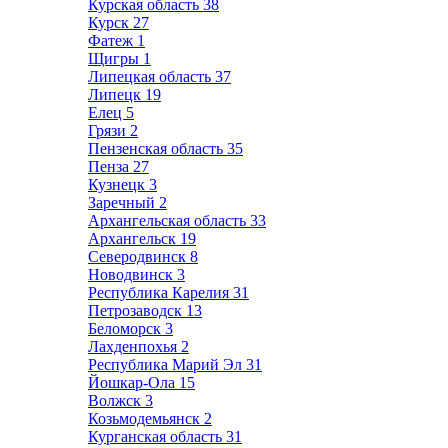
Курская область
38
Курск
27
Фатеж
1
Щигры
1
Липецкая область
37
Липецк
19
Елец
5
Грязи
2
Пензенская область
35
Пенза
27
Кузнецк
3
Заречный
2
Архангельская область
33
Архангельск
19
Северодвинск
8
Новодвинск
3
Республика Карелия
31
Петрозаводск
13
Беломорск
3
Лахденпохья
2
Республика Марий Эл
31
Йошкар-Ола
15
Волжск
3
Козьмодемьянск
2
Курганская область
31