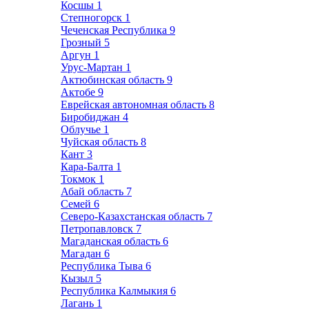
Косшы
1
Степногорск
1
Чеченская Республика
9
Грозный
5
Аргун
1
Урус-Мартан
1
Актюбинская область
9
Актобе
9
Еврейская автономная область
8
Биробиджан
4
Облучье
1
Чуйская область
8
Кант
3
Кара-Балта
1
Токмок
1
Абай область
7
Семей
6
Северо-Казахстанская область
7
Петропавловск
7
Магаданская область
6
Магадан
6
Республика Тыва
6
Кызыл
5
Республика Калмыкия
6
Лагань
1