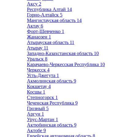
Аксу
2
Республика Алтай
14
Горно-Алтайск
5
Мангистауская область
14
Актау
6
Форт-Шевченко
1
Жанаозен
1
Атырауская область
11
Атырау
11
Западно-Казахстанская область
10
Уральск
8
Карачаево-Черкесская Республика
10
Черкесск
4
Усть-Джегута
1
Акмолинская область
9
Кокшетау
4
Косшы
1
Степногорск
1
Чеченская Республика
9
Грозный
5
Аргун
1
Урус-Мартан
1
Актюбинская область
9
Актобе
9
Еврейская автономная область
8