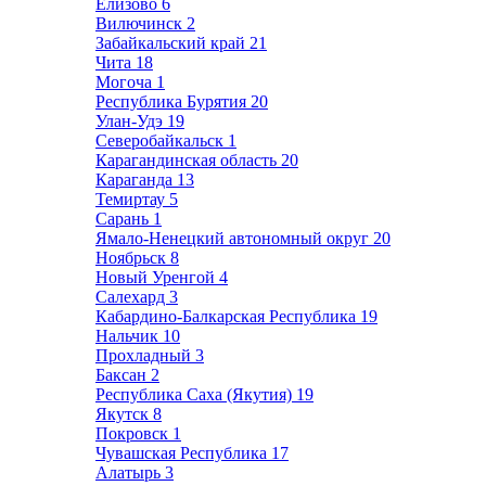
Елизово
6
Вилючинск
2
Забайкальский край
21
Чита
18
Могоча
1
Республика Бурятия
20
Улан-Удэ
19
Северобайкальск
1
Карагандинская область
20
Караганда
13
Темиртау
5
Сарань
1
Ямало-Ненецкий автономный округ
20
Ноябрьск
8
Новый Уренгой
4
Салехард
3
Кабардино-Балкарская Республика
19
Нальчик
10
Прохладный
3
Баксан
2
Республика Саха (Якутия)
19
Якутск
8
Покровск
1
Чувашская Республика
17
Алатырь
3