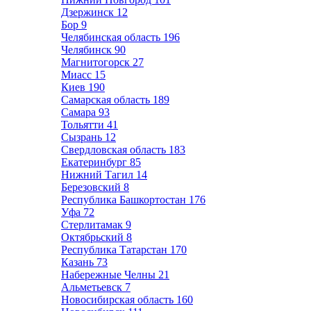
Дзержинск
12
Бор
9
Челябинская область
196
Челябинск
90
Магнитогорск
27
Миасс
15
Киев
190
Самарская область
189
Самара
93
Тольятти
41
Сызрань
12
Свердловская область
183
Екатеринбург
85
Нижний Тагил
14
Березовский
8
Республика Башкортостан
176
Уфа
72
Стерлитамак
9
Октябрьский
8
Республика Татарстан
170
Казань
73
Набережные Челны
21
Альметьевск
7
Новосибирская область
160