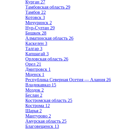
Курган
27
Тамбовская область
29
Тамбов
22
Котовск
3
Мичуринск
2
Нур-Султан
29
Бишкек
28
Алматинская область
26
Каскелен
3
Талгар
3
Капшагай
3
Орловская область
26
Орел
21
Дмитровск
1
Мценск
1
Республика Северная Осетия — Алания
26
Владикавказ
15
Моздок
2
Беслан
2
Костромская область
25
Кострома
12
Шарья
2
Мантурово
2
Амурская область
25
Благовещенск
13