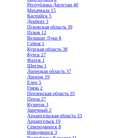
Республика Дагестан
40
Махачкала
15
Каспийск
5
Дербент
3
Псковская область
39
Псков
12
Великие Луки
8
Себеж
1
Курская область
38
Курск
27
Фатеж
1
Щигры
1
Липецкая область
37
Липецк
19
Елец
5
Грязи
2
Пензенская область
35
Пенза
27
Кузнецк
3
Заречный
2
Архангельская область
33
Архангельск
19
Северодвинск
8
Новодвинск
3
Республика Карелия
31