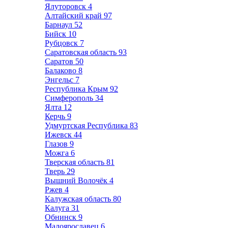
Ялуторовск
4
Алтайский край
97
Барнаул
52
Бийск
10
Рубцовск
7
Саратовская область
93
Саратов
50
Балаково
8
Энгельс
7
Республика Крым
92
Симферополь
34
Ялта
12
Керчь
9
Удмуртская Республика
83
Ижевск
44
Глазов
9
Можга
6
Тверская область
81
Тверь
29
Вышний Волочёк
4
Ржев
4
Калужская область
80
Калуга
31
Обнинск
9
Малоярославец
6