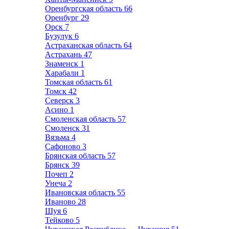
Оренбургская область
66
Оренбург
29
Орск
7
Бузулук
6
Астраханская область
64
Астрахань
47
Знаменск
1
Харабали
1
Томская область
61
Томск
42
Северск
3
Асино
1
Смоленская область
57
Смоленск
31
Вязьма
4
Сафоново
3
Брянская область
57
Брянск
39
Почеп
2
Унеча
2
Ивановская область
55
Иваново
28
Шуя
6
Тейково
5