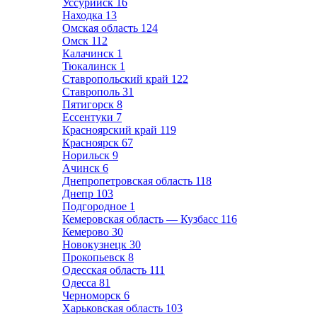
Уссурийск
16
Находка
13
Омская область
124
Омск
112
Калачинск
1
Тюкалинск
1
Ставропольский край
122
Ставрополь
31
Пятигорск
8
Ессентуки
7
Красноярский край
119
Красноярск
67
Норильск
9
Ачинск
6
Днепропетровская область
118
Днепр
103
Подгородное
1
Кемеровская область — Кузбасс
116
Кемерово
30
Новокузнецк
30
Прокопьевск
8
Одесская область
111
Одесса
81
Черноморск
6
Харьковская область
103