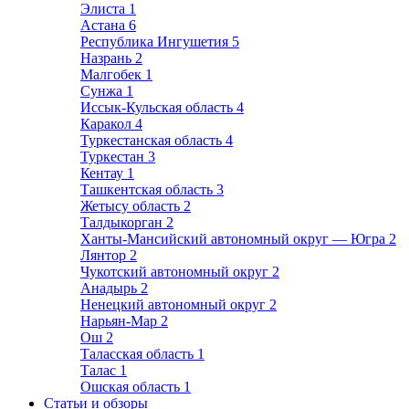
Элиста
1
Астана
6
Республика Ингушетия
5
Назрань
2
Малгобек
1
Сунжа
1
Иссык-Кульская область
4
Каракол
4
Туркестанская область
4
Туркестан
3
Кентау
1
Ташкентская область
3
Жетысу область
2
Талдыкорган
2
Ханты-Мансийский автономный округ — Югра
2
Лянтор
2
Чукотский автономный округ
2
Анадырь
2
Ненецкий автономный округ
2
Нарьян-Мар
2
Ош
2
Таласская область
1
Талас
1
Ошская область
1
Статьи и обзоры