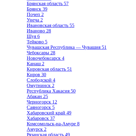
Брянская область
57
Брянск
39
Почеп
2
Унеча
2
Ивановская область
55
Иваново
28
Шуя
6
Тейково
5
Чувашская Республика — Чувашия
51
Чебоксары
28
Новочебоксарск
4
Канаш
2
Кировская область
51
Киров
30
Слободской
4
Омутнинск
2
Республика Хакасия
50
Абакан
25
Черногорск
12
Саяногорск
5
Хабаровский край
49
Хабаровск
37
Комсомольск-на-Амуре
8
Амурск
2
Рязанская область
49