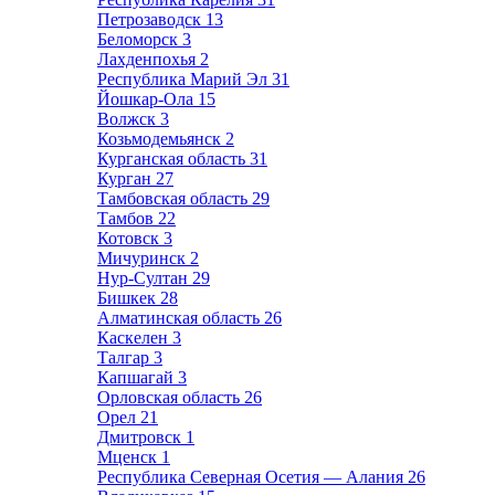
Петрозаводск
13
Беломорск
3
Лахденпохья
2
Республика Марий Эл
31
Йошкар-Ола
15
Волжск
3
Козьмодемьянск
2
Курганская область
31
Курган
27
Тамбовская область
29
Тамбов
22
Котовск
3
Мичуринск
2
Нур-Султан
29
Бишкек
28
Алматинская область
26
Каскелен
3
Талгар
3
Капшагай
3
Орловская область
26
Орел
21
Дмитровск
1
Мценск
1
Республика Северная Осетия — Алания
26