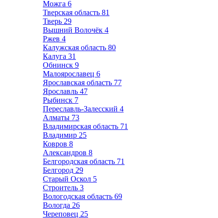
Можга
6
Тверская область
81
Тверь
29
Вышний Волочёк
4
Ржев
4
Калужская область
80
Калуга
31
Обнинск
9
Малоярославец
6
Ярославская область
77
Ярославль
47
Рыбинск
7
Переславль-Залесский
4
Алматы
73
Владимирская область
71
Владимир
25
Ковров
8
Александров
8
Белгородская область
71
Белгород
29
Старый Оскол
5
Строитель
3
Вологодская область
69
Вологда
26
Череповец
25