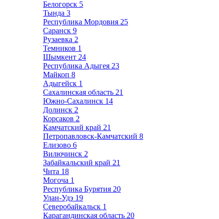
Белогорск
5
Тында
3
Республика Мордовия
25
Саранск
9
Рузаевка
2
Темников
1
Шымкент
24
Республика Адыгея
23
Майкоп
8
Адыгейск
1
Сахалинская область
21
Южно-Сахалинск
14
Долинск
2
Корсаков
2
Камчатский край
21
Петропавловск-Камчатский
8
Елизово
6
Вилючинск
2
Забайкальский край
21
Чита
18
Могоча
1
Республика Бурятия
20
Улан-Удэ
19
Северобайкальск
1
Карагандинская область
20