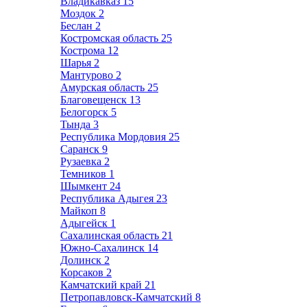
Владикавказ
15
Моздок
2
Беслан
2
Костромская область
25
Кострома
12
Шарья
2
Мантурово
2
Амурская область
25
Благовещенск
13
Белогорск
5
Тында
3
Республика Мордовия
25
Саранск
9
Рузаевка
2
Темников
1
Шымкент
24
Республика Адыгея
23
Майкоп
8
Адыгейск
1
Сахалинская область
21
Южно-Сахалинск
14
Долинск
2
Корсаков
2
Камчатский край
21
Петропавловск-Камчатский
8