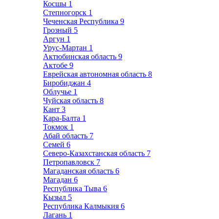
Косшы
1
Степногорск
1
Чеченская Республика
9
Грозный
5
Аргун
1
Урус-Мартан
1
Актюбинская область
9
Актобе
9
Еврейская автономная область
8
Биробиджан
4
Облучье
1
Чуйская область
8
Кант
3
Кара-Балта
1
Токмок
1
Абай область
7
Семей
6
Северо-Казахстанская область
7
Петропавловск
7
Магаданская область
6
Магадан
6
Республика Тыва
6
Кызыл
5
Республика Калмыкия
6
Лагань
1