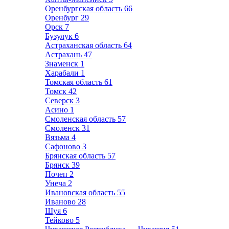
Оренбургская область
66
Оренбург
29
Орск
7
Бузулук
6
Астраханская область
64
Астрахань
47
Знаменск
1
Харабали
1
Томская область
61
Томск
42
Северск
3
Асино
1
Смоленская область
57
Смоленск
31
Вязьма
4
Сафоново
3
Брянская область
57
Брянск
39
Почеп
2
Унеча
2
Ивановская область
55
Иваново
28
Шуя
6
Тейково
5