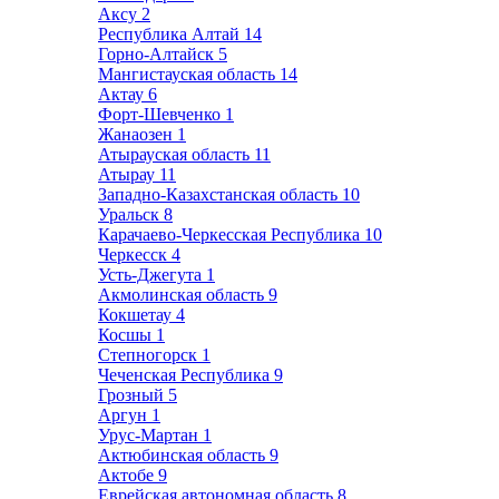
Аксу
2
Республика Алтай
14
Горно-Алтайск
5
Мангистауская область
14
Актау
6
Форт-Шевченко
1
Жанаозен
1
Атырауская область
11
Атырау
11
Западно-Казахстанская область
10
Уральск
8
Карачаево-Черкесская Республика
10
Черкесск
4
Усть-Джегута
1
Акмолинская область
9
Кокшетау
4
Косшы
1
Степногорск
1
Чеченская Республика
9
Грозный
5
Аргун
1
Урус-Мартан
1
Актюбинская область
9
Актобе
9
Еврейская автономная область
8