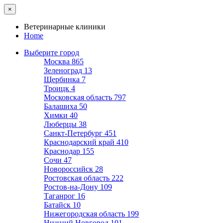
×
Ветеринарные клиники
Home
Выберите город
Москва
865
Зеленоград
13
Щербинка
7
Троицк
4
Московская область
797
Балашиха
50
Химки
40
Люберцы
38
Санкт-Петербург
451
Краснодарский край
410
Краснодар
155
Сочи
47
Новороссийск
28
Ростовская область
222
Ростов-на-Дону
109
Таганрог
16
Батайск
10
Нижегородская область
199
Нижний Новгород
101