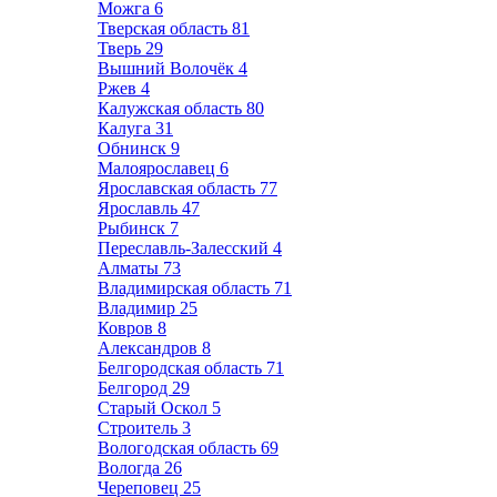
Можга
6
Тверская область
81
Тверь
29
Вышний Волочёк
4
Ржев
4
Калужская область
80
Калуга
31
Обнинск
9
Малоярославец
6
Ярославская область
77
Ярославль
47
Рыбинск
7
Переславль-Залесский
4
Алматы
73
Владимирская область
71
Владимир
25
Ковров
8
Александров
8
Белгородская область
71
Белгород
29
Старый Оскол
5
Строитель
3
Вологодская область
69
Вологда
26
Череповец
25