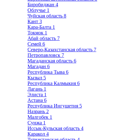
Биробиджан
4
Облучье
1
Чуйская область
8
Кант
3
Кара-Балта
1
Токмок
1
Абай область
7
Семей
6
Северо-Казахстанская область
7
Петропавловск
7
Магаданская область
6
Магадан
6
Республика Тыва
6
Кызыл
5
Республика Калмыкия
6
Лагань
1
Элиста
1
Астана
6
Республика Ингушетия
5
Назрань
2
Малгобек
1
Сунжа
1
Иссык-Кульская область
4
Каракол
4
Туркестанская область
4