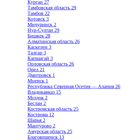
Курган
27
Тамбовская область
29
Тамбов
22
Котовск
3
Мичуринск
2
Нур-Султан
29
Бишкек
28
Алматинская область
26
Каскелен
3
Талгар
3
Капшагай
3
Орловская область
26
Орел
21
Дмитровск
1
Мценск
1
Республика Северная Осетия — Алания
26
Владикавказ
15
Моздок
2
Беслан
2
Костромская область
25
Кострома
12
Шарья
2
Мантурово
2
Амурская область
25
Благовещенск
13