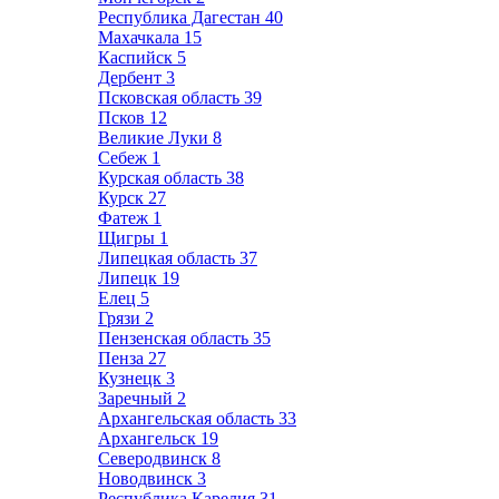
Республика Дагестан
40
Махачкала
15
Каспийск
5
Дербент
3
Псковская область
39
Псков
12
Великие Луки
8
Себеж
1
Курская область
38
Курск
27
Фатеж
1
Щигры
1
Липецкая область
37
Липецк
19
Елец
5
Грязи
2
Пензенская область
35
Пенза
27
Кузнецк
3
Заречный
2
Архангельская область
33
Архангельск
19
Северодвинск
8
Новодвинск
3
Республика Карелия
31