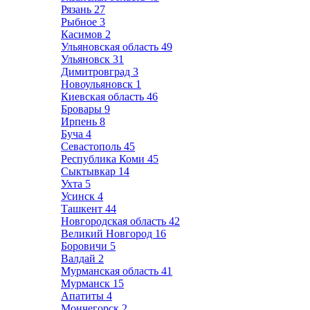
Рязань
27
Рыбное
3
Касимов
2
Ульяновская область
49
Ульяновск
31
Димитровград
3
Новоульяновск
1
Киевская область
46
Бровары
9
Ирпень
8
Буча
4
Севастополь
45
Республика Коми
45
Сыктывкар
14
Ухта
5
Усинск
4
Ташкент
44
Новгородская область
42
Великий Новгород
16
Боровичи
5
Валдай
2
Мурманская область
41
Мурманск
15
Апатиты
4
Мончегорск
2