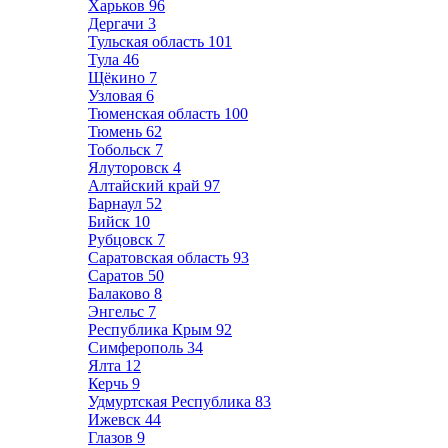
Харьков
96
Дергачи
3
Тульская область
101
Тула
46
Щёкино
7
Узловая
6
Тюменская область
100
Тюмень
62
Тобольск
7
Ялуторовск
4
Алтайский край
97
Барнаул
52
Бийск
10
Рубцовск
7
Саратовская область
93
Саратов
50
Балаково
8
Энгельс
7
Республика Крым
92
Симферополь
34
Ялта
12
Керчь
9
Удмуртская Республика
83
Ижевск
44
Глазов
9