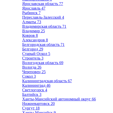
Ярославская область
77
Ярославль
47
Рыбинск
7
Переславль-Залесский
4
Алматы
73
Владимирская область
71
Владимир
25
Ковров
8
Александров
8
Белгородская область
71
Белгород
29
Старый Оскол
5
Строитель
3
Вологодская область
69
Вологда
26
Череповец
25
Сокол
3
Калининградская область
67
Калининград
46
Светлогорск
4
Балтийск
3
Ханты-Мансийский автономный округ
66
Нижневартовск
20
Сургут
18
Ханты-Мансийск
9