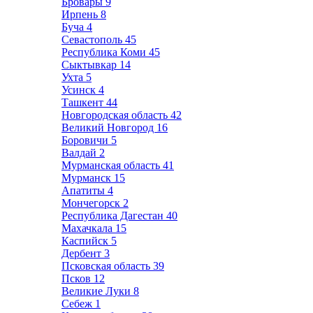
Бровары
9
Ирпень
8
Буча
4
Севастополь
45
Республика Коми
45
Сыктывкар
14
Ухта
5
Усинск
4
Ташкент
44
Новгородская область
42
Великий Новгород
16
Боровичи
5
Валдай
2
Мурманская область
41
Мурманск
15
Апатиты
4
Мончегорск
2
Республика Дагестан
40
Махачкала
15
Каспийск
5
Дербент
3
Псковская область
39
Псков
12
Великие Луки
8
Себеж
1