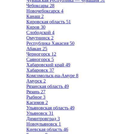
Чувашская Республика — Чувашия
51
Чебоксары
28
Новочебоксарск
4
Канаш
2
Кировская область
51
Киров
30
Слободской
4
Омутнинск
2
Республика Хакасия
50
Абакан
25
Черногорск
12
Саяногорск
5
Хабаровский край
49
Хабаровск
37
Комсомольск-на-Амуре
8
Амурск
2
Рязанская область
49
Рязань
27
Рыбное
3
Касимов
2
Ульяновская область
49
Ульяновск
31
Димитровград
3
Новоульяновск
1
Киевская область
46