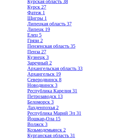
Курская область
38
Курск
27
Фатеж
1
Щигры
1
Липецкая область
37
Липецк
19
Елец
5
Грязи
2
Пензенская область
35
Пенза
27
Кузнецк
3
Заречный
2
Архангельская область
33
Архангельск
19
Северодвинск
8
Новодвинск
3
Республика Карелия
31
Петрозаводск
13
Беломорск
3
Лахденпохья
2
Республика Марий Эл
31
Йошкар-Ола
15
Волжск
3
Козьмодемьянск
2
Курганская область
31