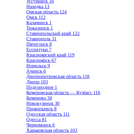
Уссурийск
16
Находка
13
Омская область
124
Омск
112
Калачинск
1
Тюкалинск
1
Ставропольский край
122
Ставрополь
31
Пятигорск
8
Ессентуки
7
Красноярский край
119
Красноярск
67
Норильск
9
Ачинск
6
Днепропетровская область
118
Днепр
103
Подгородное
1
Кемеровская область — Кузбасс
116
Кемерово
30
Новокузнецк
30
Прокопьевск
8
Одесская область
111
Одесса
81
Черноморск
6
Харьковская область
103