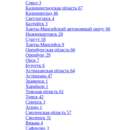
Сокол
3
Калининградская область
67
Калининград
46
Светлогорск
4
Балтийск
3
Ханты-Мансийский автономный округ
66
Нижневартовск
20
Сургут
18
Ханты-Мансийск
9
Оренбургская область
66
Оренбург
29
Орск
7
Бузулук
6
Астраханская область
64
Астрахань
47
Знаменск
1
Харабали
1
Томская область
61
Томск
42
Северск
3
Асино
1
Смоленская область
57
Смоленск
31
Вязьма
4
Сафоново
3