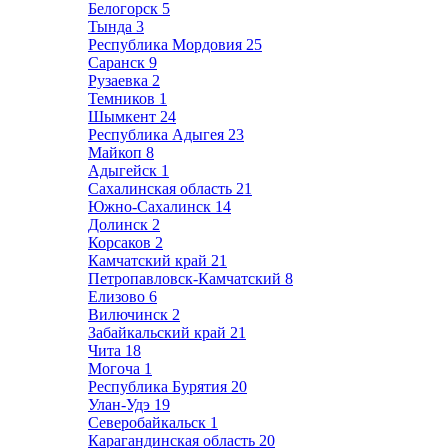
Белогорск
5
Тында
3
Республика Мордовия
25
Саранск
9
Рузаевка
2
Темников
1
Шымкент
24
Республика Адыгея
23
Майкоп
8
Адыгейск
1
Сахалинская область
21
Южно-Сахалинск
14
Долинск
2
Корсаков
2
Камчатский край
21
Петропавловск-Камчатский
8
Елизово
6
Вилючинск
2
Забайкальский край
21
Чита
18
Могоча
1
Республика Бурятия
20
Улан-Удэ
19
Северобайкальск
1
Карагандинская область
20