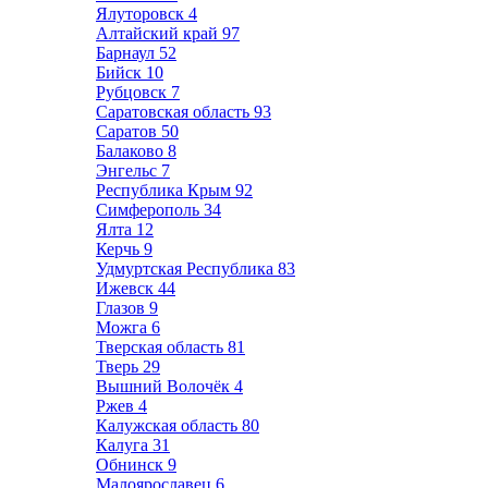
Ялуторовск
4
Алтайский край
97
Барнаул
52
Бийск
10
Рубцовск
7
Саратовская область
93
Саратов
50
Балаково
8
Энгельс
7
Республика Крым
92
Симферополь
34
Ялта
12
Керчь
9
Удмуртская Республика
83
Ижевск
44
Глазов
9
Можга
6
Тверская область
81
Тверь
29
Вышний Волочёк
4
Ржев
4
Калужская область
80
Калуга
31
Обнинск
9
Малоярославец
6