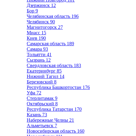
Дзержинск
12
Бор
9
Челябинская область
196
Челябинск
90
Магнитогорск
27
Миасс
15
Киев
190
Самарская область
189
Самара
93
Тольятти
41
Сызрань
12
Свердловская область
183
Екатеринбург
85
Нижний Тагил
14
Березовский
8
Республика Башкортостан
176
Уфа
72
Стерлитамак
9
Октябрьский
8
Республика Татарстан
170
Казань
73
Набережные Челны
21
Альметьевск
7
Новосибирская область
160