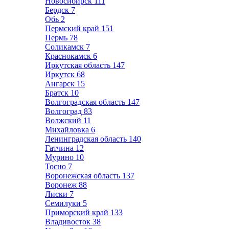
Новосибирск
111
Бердск
7
Обь
2
Пермский край
151
Пермь
78
Соликамск
7
Краснокамск
6
Иркутская область
147
Иркутск
68
Ангарск
15
Братск
10
Волгоградская область
147
Волгоград
83
Волжский
11
Михайловка
6
Ленинградская область
140
Гатчина
12
Мурино
10
Тосно
7
Воронежская область
137
Воронеж
88
Лиски
7
Семилуки
5
Приморский край
133
Владивосток
38