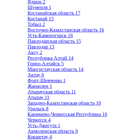
Ядрин
2
Шумерля
1
Костанайская область
17
Костанай
15
Тобыл
2
Восточно-Казахстанская область
16
Усть-Каменогорск
16
Павлодарская область
15
Павлодар
13
Аксу
2
Республика Алтай
14
Горно-Алтайск
5
Мангистауская область
14
Актау
6
Форт-Шевченко
1
Жанаозен
1
Атырауская область
11
Атырау
11
Западно-Казахстанская область
10
Уральск
8
Карачаево-Черкесская Республика
10
Черкесск
4
Усть-Джегута
1
Акмолинская область
9
Кокшетау
4