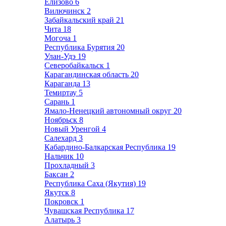
Елизово
6
Вилючинск
2
Забайкальский край
21
Чита
18
Могоча
1
Республика Бурятия
20
Улан-Удэ
19
Северобайкальск
1
Карагандинская область
20
Караганда
13
Темиртау
5
Сарань
1
Ямало-Ненецкий автономный округ
20
Ноябрьск
8
Новый Уренгой
4
Салехард
3
Кабардино-Балкарская Республика
19
Нальчик
10
Прохладный
3
Баксан
2
Республика Саха (Якутия)
19
Якутск
8
Покровск
1
Чувашская Республика
17
Алатырь
3