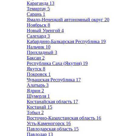
Караганда
13
Темиртау
5
Сарань
1
Ямало-Ненецкий автономный округ
20
Ноябрьск
8
Новый Уренгой
4
Салехард
3
Кабардино-Балкарская Республика
19
Нальчик
10
Прохладный
3
Баксан
2
Республика Саха (Якутия)
19
Якутск
8
Покровск
1
Чувашская Республика
17
Алатырь
3
Ядрин
2
Шумерля
1
Костанайская область
17
Костанай
15
Тобыл
2
Восточно-Казахстанская область
16
Усть-Каменогорск
16
Павлодарская область
15
Павлодар
13