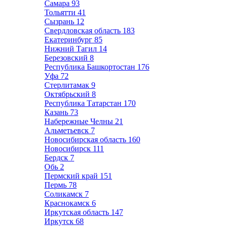
Самара
93
Тольятти
41
Сызрань
12
Свердловская область
183
Екатеринбург
85
Нижний Тагил
14
Березовский
8
Республика Башкортостан
176
Уфа
72
Стерлитамак
9
Октябрьский
8
Республика Татарстан
170
Казань
73
Набережные Челны
21
Альметьевск
7
Новосибирская область
160
Новосибирск
111
Бердск
7
Обь
2
Пермский край
151
Пермь
78
Соликамск
7
Краснокамск
6
Иркутская область
147
Иркутск
68