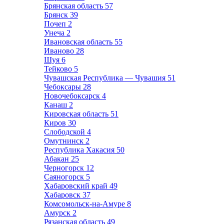
Брянская область
57
Брянск
39
Почеп
2
Унеча
2
Ивановская область
55
Иваново
28
Шуя
6
Тейково
5
Чувашская Республика — Чувашия
51
Чебоксары
28
Новочебоксарск
4
Канаш
2
Кировская область
51
Киров
30
Слободской
4
Омутнинск
2
Республика Хакасия
50
Абакан
25
Черногорск
12
Саяногорск
5
Хабаровский край
49
Хабаровск
37
Комсомольск-на-Амуре
8
Амурск
2
Рязанская область
49