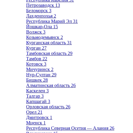
Петрозаводск
13
Беломорск
3
Лахденпохья
2
Республика Марий Эл
31
Йошкар-Ола
15
Волжск
3
Козьмодемьянск
2
Курганская область
31
Курган
27
Тамбовская область
29
Тамбов
22
Котовск
3
Мичуринск
2
Нур-Султан
29
Бишкек
28
Алматинская область
26
Каскелен
3
Талгар
3
Капшагай
3
Орловская область
26
Орел
21
Дмитровск
1
Мценск
1
Республика Северная Осетия — Алания
26