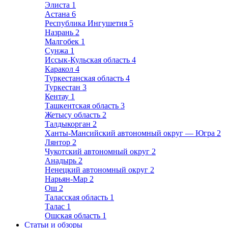
Элиста
1
Астана
6
Республика Ингушетия
5
Назрань
2
Малгобек
1
Сунжа
1
Иссык-Кульская область
4
Каракол
4
Туркестанская область
4
Туркестан
3
Кентау
1
Ташкентская область
3
Жетысу область
2
Талдыкорган
2
Ханты-Мансийский автономный округ — Югра
2
Лянтор
2
Чукотский автономный округ
2
Анадырь
2
Ненецкий автономный округ
2
Нарьян-Мар
2
Ош
2
Таласская область
1
Талас
1
Ошская область
1
Статьи и обзоры