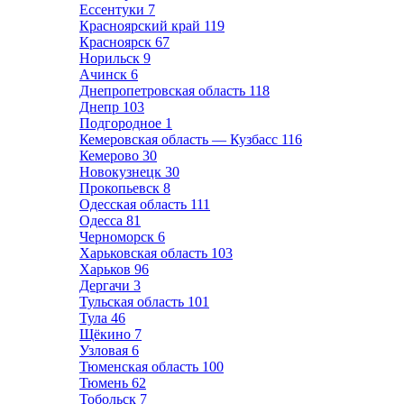
Ессентуки
7
Красноярский край
119
Красноярск
67
Норильск
9
Ачинск
6
Днепропетровская область
118
Днепр
103
Подгородное
1
Кемеровская область — Кузбасс
116
Кемерово
30
Новокузнецк
30
Прокопьевск
8
Одесская область
111
Одесса
81
Черноморск
6
Харьковская область
103
Харьков
96
Дергачи
3
Тульская область
101
Тула
46
Щёкино
7
Узловая
6
Тюменская область
100
Тюмень
62
Тобольск
7