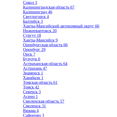
Сокол
3
Калининградская область
67
Калининград
46
Светлогорск
4
Балтийск
3
Ханты-Мансийский автономный округ
66
Нижневартовск
20
Сургут
18
Ханты-Мансийск
9
Оренбургская область
66
Оренбург
29
Орск
7
Бузулук
6
Астраханская область
64
Астрахань
47
Знаменск
1
Харабали
1
Томская область
61
Томск
42
Северск
3
Асино
1
Смоленская область
57
Смоленск
31
Вязьма
4
Сафоново
3