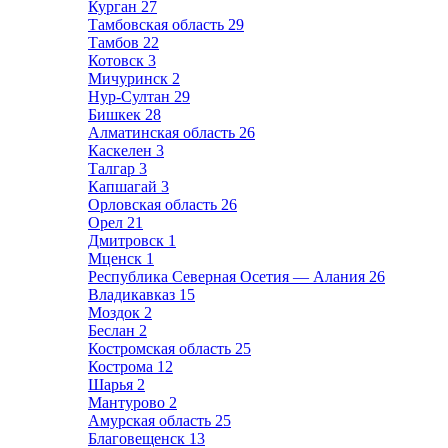
Курган
27
Тамбовская область
29
Тамбов
22
Котовск
3
Мичуринск
2
Нур-Султан
29
Бишкек
28
Алматинская область
26
Каскелен
3
Талгар
3
Капшагай
3
Орловская область
26
Орел
21
Дмитровск
1
Мценск
1
Республика Северная Осетия — Алания
26
Владикавказ
15
Моздок
2
Беслан
2
Костромская область
25
Кострома
12
Шарья
2
Мантурово
2
Амурская область
25
Благовещенск
13