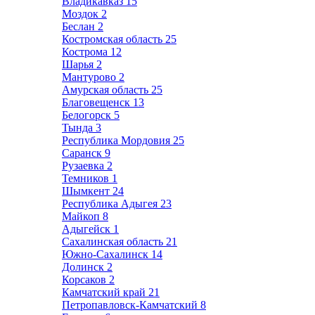
Владикавказ
15
Моздок
2
Беслан
2
Костромская область
25
Кострома
12
Шарья
2
Мантурово
2
Амурская область
25
Благовещенск
13
Белогорск
5
Тында
3
Республика Мордовия
25
Саранск
9
Рузаевка
2
Темников
1
Шымкент
24
Республика Адыгея
23
Майкоп
8
Адыгейск
1
Сахалинская область
21
Южно-Сахалинск
14
Долинск
2
Корсаков
2
Камчатский край
21
Петропавловск-Камчатский
8