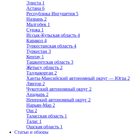
Элиста
1
Астана
6
Республика Ингушетия
5
Назрань
2
Малгобек
1
Сунжа
1
Иссык-Кульская область
4
Каракол
4
Туркестанская область
4
Туркестан
3
Кентау
1
Ташкентская область
3
Жетысу область
2
Талдыкорган
2
Ханты-Мансийский автономный округ — Югра
2
Лянтор
2
Чукотский автономный округ
2
Анадырь
2
Ненецкий автономный округ
2
Нарьян-Мар
2
Ош
2
Таласская область
1
Талас
1
Ошская область
1
Статьи и обзоры