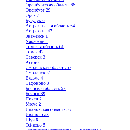
Оренбургская область
66
Оренбург
29
Орск
7
Бузулук
6
Астраханская область
64
Астрахань
47
Знаменск
1
Харабали
1
Томская область
61
Томск
42
Северск
3
Асино
1
Смоленская область
57
Смоленск
31
Вязьма
4
Сафоново
3
Брянская область
57
Брянск
39
Почеп
2
Унеча
2
Ивановская область
55
Иваново
28
Шуя
6
Тейково
5