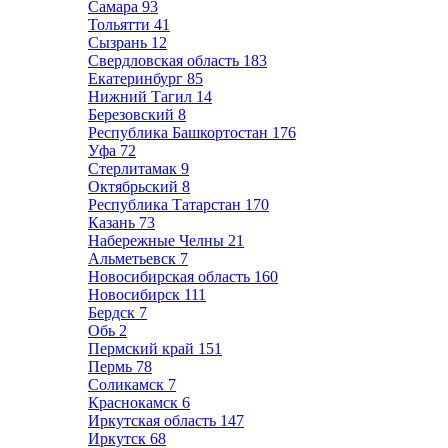
Самара
93
Тольятти
41
Сызрань
12
Свердловская область
183
Екатеринбург
85
Нижний Тагил
14
Березовский
8
Республика Башкортостан
176
Уфа
72
Стерлитамак
9
Октябрьский
8
Республика Татарстан
170
Казань
73
Набережные Челны
21
Альметьевск
7
Новосибирская область
160
Новосибирск
111
Бердск
7
Обь
2
Пермский край
151
Пермь
78
Соликамск
7
Краснокамск
6
Иркутская область
147
Иркутск
68