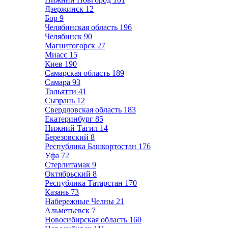
Дзержинск
12
Бор
9
Челябинская область
196
Челябинск
90
Магнитогорск
27
Миасс
15
Киев
190
Самарская область
189
Самара
93
Тольятти
41
Сызрань
12
Свердловская область
183
Екатеринбург
85
Нижний Тагил
14
Березовский
8
Республика Башкортостан
176
Уфа
72
Стерлитамак
9
Октябрьский
8
Республика Татарстан
170
Казань
73
Набережные Челны
21
Альметьевск
7
Новосибирская область
160