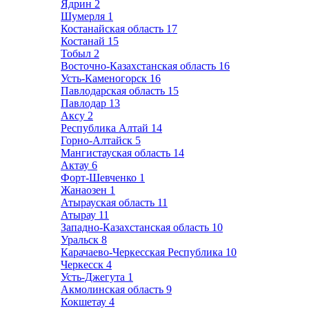
Ядрин
2
Шумерля
1
Костанайская область
17
Костанай
15
Тобыл
2
Восточно-Казахстанская область
16
Усть-Каменогорск
16
Павлодарская область
15
Павлодар
13
Аксу
2
Республика Алтай
14
Горно-Алтайск
5
Мангистауская область
14
Актау
6
Форт-Шевченко
1
Жанаозен
1
Атырауская область
11
Атырау
11
Западно-Казахстанская область
10
Уральск
8
Карачаево-Черкесская Республика
10
Черкесск
4
Усть-Джегута
1
Акмолинская область
9
Кокшетау
4