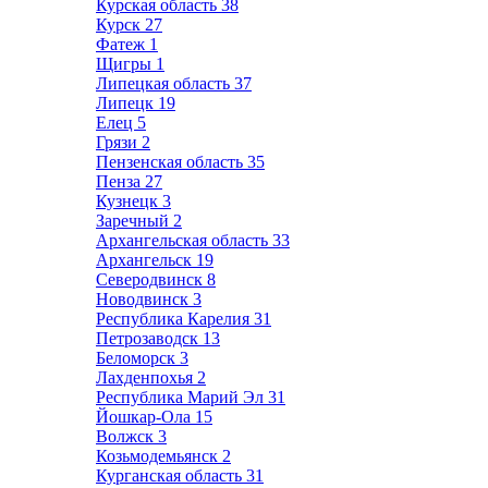
Курская область
38
Курск
27
Фатеж
1
Щигры
1
Липецкая область
37
Липецк
19
Елец
5
Грязи
2
Пензенская область
35
Пенза
27
Кузнецк
3
Заречный
2
Архангельская область
33
Архангельск
19
Северодвинск
8
Новодвинск
3
Республика Карелия
31
Петрозаводск
13
Беломорск
3
Лахденпохья
2
Республика Марий Эл
31
Йошкар-Ола
15
Волжск
3
Козьмодемьянск
2
Курганская область
31