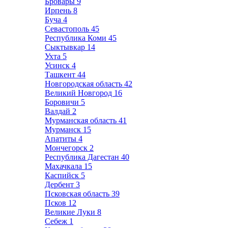
Бровары
9
Ирпень
8
Буча
4
Севастополь
45
Республика Коми
45
Сыктывкар
14
Ухта
5
Усинск
4
Ташкент
44
Новгородская область
42
Великий Новгород
16
Боровичи
5
Валдай
2
Мурманская область
41
Мурманск
15
Апатиты
4
Мончегорск
2
Республика Дагестан
40
Махачкала
15
Каспийск
5
Дербент
3
Псковская область
39
Псков
12
Великие Луки
8
Себеж
1