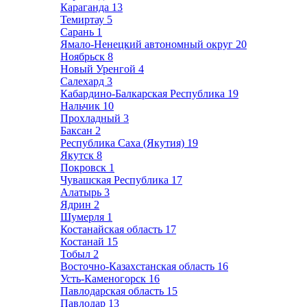
Караганда
13
Темиртау
5
Сарань
1
Ямало-Ненецкий автономный округ
20
Ноябрьск
8
Новый Уренгой
4
Салехард
3
Кабардино-Балкарская Республика
19
Нальчик
10
Прохладный
3
Баксан
2
Республика Саха (Якутия)
19
Якутск
8
Покровск
1
Чувашская Республика
17
Алатырь
3
Ядрин
2
Шумерля
1
Костанайская область
17
Костанай
15
Тобыл
2
Восточно-Казахстанская область
16
Усть-Каменогорск
16
Павлодарская область
15
Павлодар
13