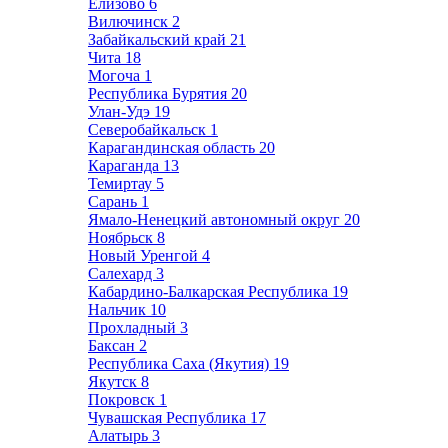
Елизово
6
Вилючинск
2
Забайкальский край
21
Чита
18
Могоча
1
Республика Бурятия
20
Улан-Удэ
19
Северобайкальск
1
Карагандинская область
20
Караганда
13
Темиртау
5
Сарань
1
Ямало-Ненецкий автономный округ
20
Ноябрьск
8
Новый Уренгой
4
Салехард
3
Кабардино-Балкарская Республика
19
Нальчик
10
Прохладный
3
Баксан
2
Республика Саха (Якутия)
19
Якутск
8
Покровск
1
Чувашская Республика
17
Алатырь
3