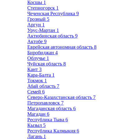
Косшы
1
Степногорск
1
Чеченская Республика
9
Грозный
5
Аргун
1
Урус-Мартан
1
Актюбинская область
9
Актобе
9
Еврейская автономная область
8
Биробиджан
4
Облучье
1
Чуйская область
8
Кант
3
Кара-Балта
1
Токмок
1
Абай область
7
Семей
6
Северо-Казахстанская область
7
Петропавловск
7
Магаданская область
6
Магадан
6
Республика Тыва
6
Кызыл
5
Республика Калмыкия
6
Лагань
1