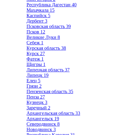
Республика Дагестан
40
Махачкала
15
Каспийск
5
Дербент
3
Псковская область
39
Псков
12
Великие Луки
8
Себеж
1
Курская область
38
Курск
27
Фатеж
1
Щигры
1
Липецкая область
37
Липецк
19
Елец
5
Грязи
2
Пензенская область
35
Пенза
27
Кузнецк
3
Заречный
2
Архангельская область
33
Архангельск
19
Северодвинск
8
Новодвинск
3
Республика Карелия
31