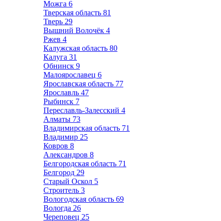
Можга
6
Тверская область
81
Тверь
29
Вышний Волочёк
4
Ржев
4
Калужская область
80
Калуга
31
Обнинск
9
Малоярославец
6
Ярославская область
77
Ярославль
47
Рыбинск
7
Переславль-Залесский
4
Алматы
73
Владимирская область
71
Владимир
25
Ковров
8
Александров
8
Белгородская область
71
Белгород
29
Старый Оскол
5
Строитель
3
Вологодская область
69
Вологда
26
Череповец
25