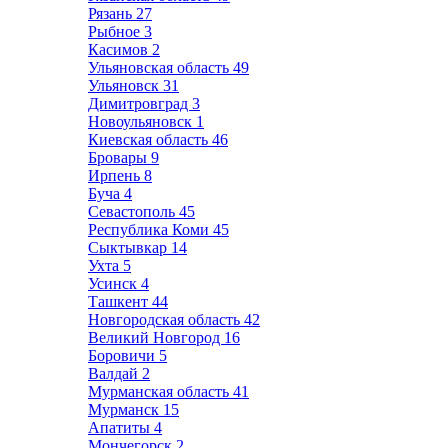
Рязань
27
Рыбное
3
Касимов
2
Ульяновская область
49
Ульяновск
31
Димитровград
3
Новоульяновск
1
Киевская область
46
Бровары
9
Ирпень
8
Буча
4
Севастополь
45
Республика Коми
45
Сыктывкар
14
Ухта
5
Усинск
4
Ташкент
44
Новгородская область
42
Великий Новгород
16
Боровичи
5
Валдай
2
Мурманская область
41
Мурманск
15
Апатиты
4
Мончегорск
2