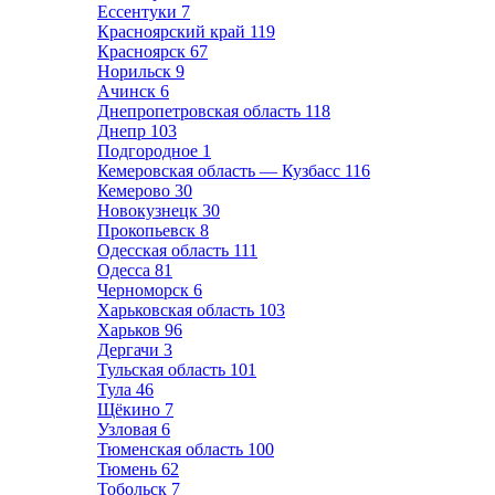
Ессентуки
7
Красноярский край
119
Красноярск
67
Норильск
9
Ачинск
6
Днепропетровская область
118
Днепр
103
Подгородное
1
Кемеровская область — Кузбасс
116
Кемерово
30
Новокузнецк
30
Прокопьевск
8
Одесская область
111
Одесса
81
Черноморск
6
Харьковская область
103
Харьков
96
Дергачи
3
Тульская область
101
Тула
46
Щёкино
7
Узловая
6
Тюменская область
100
Тюмень
62
Тобольск
7