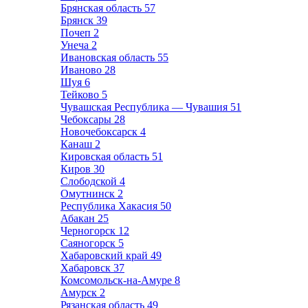
Брянская область
57
Брянск
39
Почеп
2
Унеча
2
Ивановская область
55
Иваново
28
Шуя
6
Тейково
5
Чувашская Республика — Чувашия
51
Чебоксары
28
Новочебоксарск
4
Канаш
2
Кировская область
51
Киров
30
Слободской
4
Омутнинск
2
Республика Хакасия
50
Абакан
25
Черногорск
12
Саяногорск
5
Хабаровский край
49
Хабаровск
37
Комсомольск-на-Амуре
8
Амурск
2
Рязанская область
49