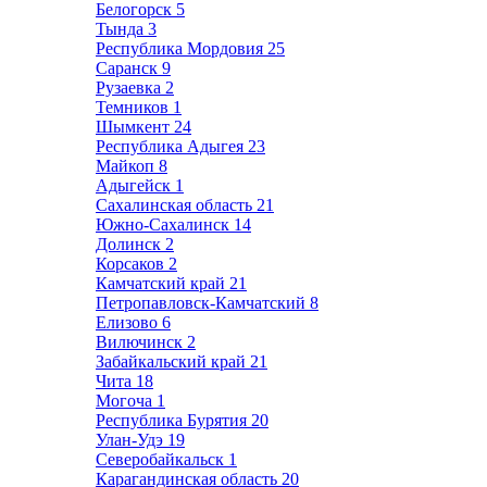
Белогорск
5
Тында
3
Республика Мордовия
25
Саранск
9
Рузаевка
2
Темников
1
Шымкент
24
Республика Адыгея
23
Майкоп
8
Адыгейск
1
Сахалинская область
21
Южно-Сахалинск
14
Долинск
2
Корсаков
2
Камчатский край
21
Петропавловск-Камчатский
8
Елизово
6
Вилючинск
2
Забайкальский край
21
Чита
18
Могоча
1
Республика Бурятия
20
Улан-Удэ
19
Северобайкальск
1
Карагандинская область
20