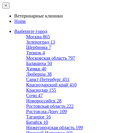
×
Ветеринарные клиники
Home
Выберите город
Москва
865
Зеленоград
13
Щербинка
7
Троицк
4
Московская область
797
Балашиха
50
Химки
40
Люберцы
38
Санкт-Петербург
451
Краснодарский край
410
Краснодар
155
Сочи
47
Новороссийск
28
Ростовская область
222
Ростов-на-Дону
109
Таганрог
16
Батайск
10
Нижегородская область
199
Нижний Новгород
101