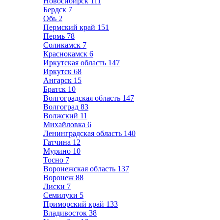
Новосибирск
111
Бердск
7
Обь
2
Пермский край
151
Пермь
78
Соликамск
7
Краснокамск
6
Иркутская область
147
Иркутск
68
Ангарск
15
Братск
10
Волгоградская область
147
Волгоград
83
Волжский
11
Михайловка
6
Ленинградская область
140
Гатчина
12
Мурино
10
Тосно
7
Воронежская область
137
Воронеж
88
Лиски
7
Семилуки
5
Приморский край
133
Владивосток
38