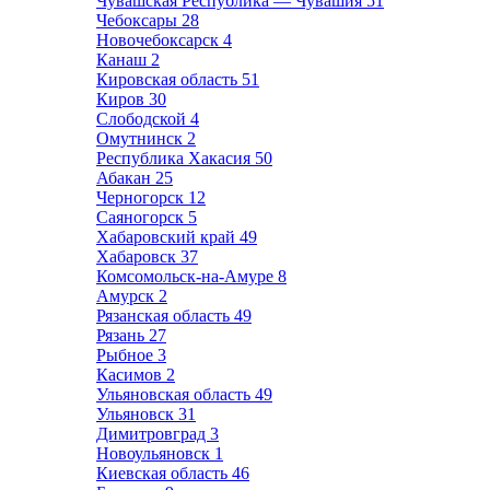
Чувашская Республика — Чувашия
51
Чебоксары
28
Новочебоксарск
4
Канаш
2
Кировская область
51
Киров
30
Слободской
4
Омутнинск
2
Республика Хакасия
50
Абакан
25
Черногорск
12
Саяногорск
5
Хабаровский край
49
Хабаровск
37
Комсомольск-на-Амуре
8
Амурск
2
Рязанская область
49
Рязань
27
Рыбное
3
Касимов
2
Ульяновская область
49
Ульяновск
31
Димитровград
3
Новоульяновск
1
Киевская область
46