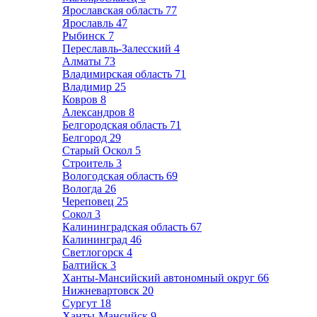
Ярославская область
77
Ярославль
47
Рыбинск
7
Переславль-Залесский
4
Алматы
73
Владимирская область
71
Владимир
25
Ковров
8
Александров
8
Белгородская область
71
Белгород
29
Старый Оскол
5
Строитель
3
Вологодская область
69
Вологда
26
Череповец
25
Сокол
3
Калининградская область
67
Калининград
46
Светлогорск
4
Балтийск
3
Ханты-Мансийский автономный округ
66
Нижневартовск
20
Сургут
18
Ханты-Мансийск
9