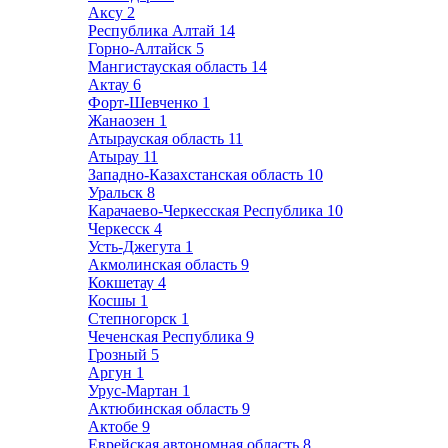
Аксу
2
Республика Алтай
14
Горно-Алтайск
5
Мангистауская область
14
Актау
6
Форт-Шевченко
1
Жанаозен
1
Атырауская область
11
Атырау
11
Западно-Казахстанская область
10
Уральск
8
Карачаево-Черкесская Республика
10
Черкесск
4
Усть-Джегута
1
Акмолинская область
9
Кокшетау
4
Косшы
1
Степногорск
1
Чеченская Республика
9
Грозный
5
Аргун
1
Урус-Мартан
1
Актюбинская область
9
Актобе
9
Еврейская автономная область
8