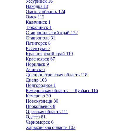
Уссурийск
16
Находка
13
Омская область
124
Омск
112
Калачинск
1
Тюкалинск
1
Ставропольский край
122
Ставрополь
31
Пятигорск
8
Ессентуки
7
Красноярский край
119
Красноярск
67
Норильск
9
Ачинск
6
Днепропетровская область
118
Днепр
103
Подгородное
1
Кемеровская область — Кузбасс
116
Кемерово
30
Новокузнецк
30
Прокопьевск
8
Одесская область
111
Одесса
81
Черноморск
6
Харьковская область
103