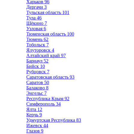
Харьков
96
Дергачи
3
Тульская область
101
Тула
46
Щёкино
7
Узловая
6
Тюменская область
100
Тюмень
62
Тобольск
7
Ялуторовск
4
Алтайский край
97
Барнаул
52
Бийск
10
Рубцовск
7
Саратовская область
93
Саратов
50
Балаково
8
Энгельс
7
Республика Крым
92
Симферополь
34
Ялта
12
Керчь
9
Удмуртская Республика
83
Ижевск
44
Глазов
9