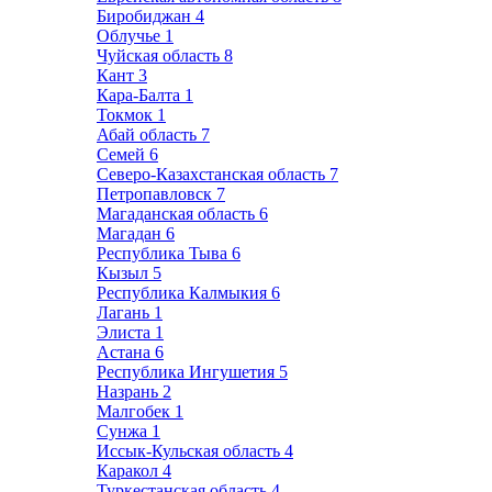
Биробиджан
4
Облучье
1
Чуйская область
8
Кант
3
Кара-Балта
1
Токмок
1
Абай область
7
Семей
6
Северо-Казахстанская область
7
Петропавловск
7
Магаданская область
6
Магадан
6
Республика Тыва
6
Кызыл
5
Республика Калмыкия
6
Лагань
1
Элиста
1
Астана
6
Республика Ингушетия
5
Назрань
2
Малгобек
1
Сунжа
1
Иссык-Кульская область
4
Каракол
4
Туркестанская область
4