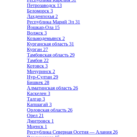
Петрозаводск
13
Беломорск
3
Лахденпохья
2
Республика Марий Эл
31
Йошкар-Ола
15
Волжск
3
Козьмодемьянск
2
Курганская область
31
Курган
27
Тамбовская область
29
Тамбов
22
Котовск
3
Мичуринск
2
Нур-Султан
29
Бишкек
28
Алматинская область
26
Каскелен
3
Талгар
3
Капшагай
3
Орловская область
26
Орел
21
Дмитровск
1
Мценск
1
Республика Северная Осетия — Алания
26