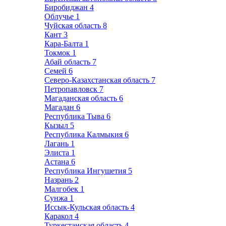
Биробиджан
4
Облучье
1
Чуйская область
8
Кант
3
Кара-Балта
1
Токмок
1
Абай область
7
Семей
6
Северо-Казахстанская область
7
Петропавловск
7
Магаданская область
6
Магадан
6
Республика Тыва
6
Кызыл
5
Республика Калмыкия
6
Лагань
1
Элиста
1
Астана
6
Республика Ингушетия
5
Назрань
2
Малгобек
1
Сунжа
1
Иссык-Кульская область
4
Каракол
4
Туркестанская область
4