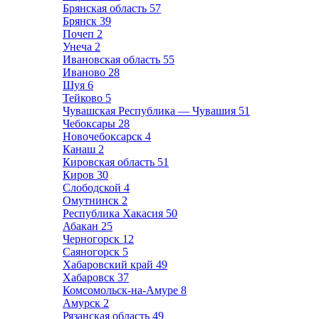
Брянская область
57
Брянск
39
Почеп
2
Унеча
2
Ивановская область
55
Иваново
28
Шуя
6
Тейково
5
Чувашская Республика — Чувашия
51
Чебоксары
28
Новочебоксарск
4
Канаш
2
Кировская область
51
Киров
30
Слободской
4
Омутнинск
2
Республика Хакасия
50
Абакан
25
Черногорск
12
Саяногорск
5
Хабаровский край
49
Хабаровск
37
Комсомольск-на-Амуре
8
Амурск
2
Рязанская область
49