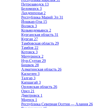
Петрозаводск
13
Беломорск
3
Лахденпохья
2
Республика Марий Эл
31
Йошкар-Ола
15
Волжск
3
Козьмодемьянск
2
Курганская область
31
Курган
27
Тамбовская область
29
Тамбов
22
Котовск
3
Мичуринск
2
Нур-Султан
29
Бишкек
28
Алматинская область
26
Каскелен
3
Талгар
3
Капшагай
3
Орловская область
26
Орел
21
Дмитровск
1
Мценск
1
Республика Северная Осетия — Алания
26