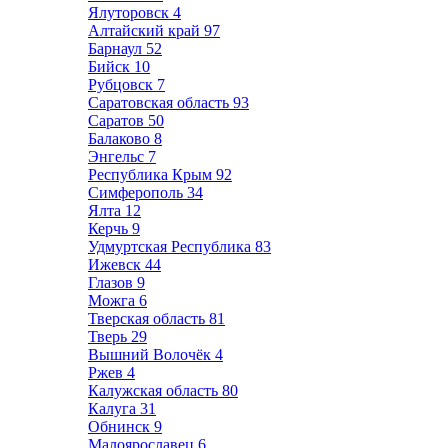
Ялуторовск
4
Алтайский край
97
Барнаул
52
Бийск
10
Рубцовск
7
Саратовская область
93
Саратов
50
Балаково
8
Энгельс
7
Республика Крым
92
Симферополь
34
Ялта
12
Керчь
9
Удмуртская Республика
83
Ижевск
44
Глазов
9
Можга
6
Тверская область
81
Тверь
29
Вышний Волочёк
4
Ржев
4
Калужская область
80
Калуга
31
Обнинск
9
Малоярославец
6