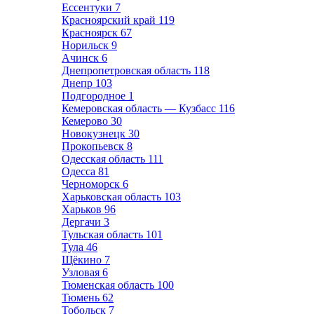
Ессентуки
7
Красноярский край
119
Красноярск
67
Норильск
9
Ачинск
6
Днепропетровская область
118
Днепр
103
Подгородное
1
Кемеровская область — Кузбасс
116
Кемерово
30
Новокузнецк
30
Прокопьевск
8
Одесская область
111
Одесса
81
Черноморск
6
Харьковская область
103
Харьков
96
Дергачи
3
Тульская область
101
Тула
46
Щёкино
7
Узловая
6
Тюменская область
100
Тюмень
62
Тобольск
7