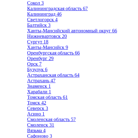
Сокол
3
Калининградская область
67
Калининград
46
Светлогорск
4
Балтийск
3
Ханты-Мансийский автономный округ
66
Нижневартовск
20
Сургут
18
Ханты-Мансийск
9
Оренбургская область
66
Оренбург
29
Орск
7
Бузулук
6
Астраханская область
64
Астрахань
47
Знаменск
1
Харабали
1
Томская область
61
Томск
42
Северск
3
Асино
1
Смоленская область
57
Смоленск
31
Вязьма
4
Сафоново
3