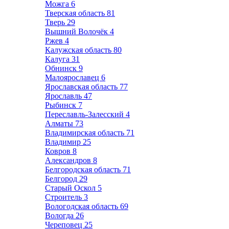
Можга
6
Тверская область
81
Тверь
29
Вышний Волочёк
4
Ржев
4
Калужская область
80
Калуга
31
Обнинск
9
Малоярославец
6
Ярославская область
77
Ярославль
47
Рыбинск
7
Переславль-Залесский
4
Алматы
73
Владимирская область
71
Владимир
25
Ковров
8
Александров
8
Белгородская область
71
Белгород
29
Старый Оскол
5
Строитель
3
Вологодская область
69
Вологда
26
Череповец
25