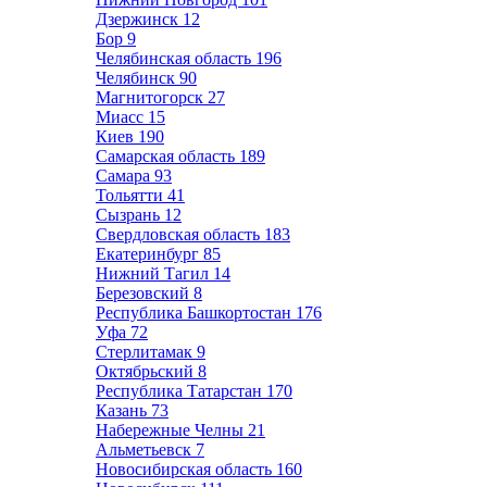
Дзержинск
12
Бор
9
Челябинская область
196
Челябинск
90
Магнитогорск
27
Миасс
15
Киев
190
Самарская область
189
Самара
93
Тольятти
41
Сызрань
12
Свердловская область
183
Екатеринбург
85
Нижний Тагил
14
Березовский
8
Республика Башкортостан
176
Уфа
72
Стерлитамак
9
Октябрьский
8
Республика Татарстан
170
Казань
73
Набережные Челны
21
Альметьевск
7
Новосибирская область
160