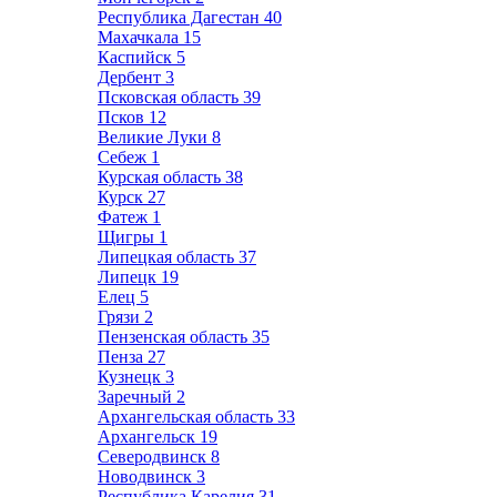
Республика Дагестан
40
Махачкала
15
Каспийск
5
Дербент
3
Псковская область
39
Псков
12
Великие Луки
8
Себеж
1
Курская область
38
Курск
27
Фатеж
1
Щигры
1
Липецкая область
37
Липецк
19
Елец
5
Грязи
2
Пензенская область
35
Пенза
27
Кузнецк
3
Заречный
2
Архангельская область
33
Архангельск
19
Северодвинск
8
Новодвинск
3
Республика Карелия
31