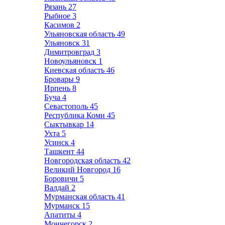
Рязань
27
Рыбное
3
Касимов
2
Ульяновская область
49
Ульяновск
31
Димитровград
3
Новоульяновск
1
Киевская область
46
Бровары
9
Ирпень
8
Буча
4
Севастополь
45
Республика Коми
45
Сыктывкар
14
Ухта
5
Усинск
4
Ташкент
44
Новгородская область
42
Великий Новгород
16
Боровичи
5
Валдай
2
Мурманская область
41
Мурманск
15
Апатиты
4
Мончегорск
2