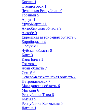
Косшы
1
Степногорск
1
Чеченская Республика
9
Грозный
5
Аргун
1
Урус-Мартан
1
Актюбинская область
9
Актобе
9
Еврейская автономная область
8
Биробиджан
4
Облучье
1
Чуйская область
8
Кант
3
Кара-Балта
1
Токмок
1
Абай область
7
Семей
6
Северо-Казахстанская область
7
Петропавловск
7
Магаданская область
6
Магадан
6
Республика Тыва
6
Кызыл
5
Республика Калмыкия
6
Лагань
1