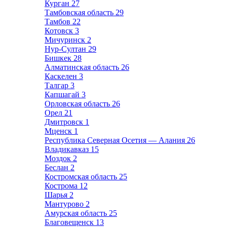
Курган
27
Тамбовская область
29
Тамбов
22
Котовск
3
Мичуринск
2
Нур-Султан
29
Бишкек
28
Алматинская область
26
Каскелен
3
Талгар
3
Капшагай
3
Орловская область
26
Орел
21
Дмитровск
1
Мценск
1
Республика Северная Осетия — Алания
26
Владикавказ
15
Моздок
2
Беслан
2
Костромская область
25
Кострома
12
Шарья
2
Мантурово
2
Амурская область
25
Благовещенск
13