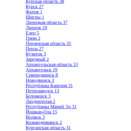
Курская область
38
Курск
27
Фатеж
1
Щигры
1
Липецкая область
37
Липецк
19
Елец
5
Грязи
2
Пензенская область
35
Пенза
27
Кузнецк
3
Заречный
2
Архангельская область
33
Архангельск
19
Северодвинск
8
Новодвинск
3
Республика Карелия
31
Петрозаводск
13
Беломорск
3
Лахденпохья
2
Республика Марий Эл
31
Йошкар-Ола
15
Волжск
3
Козьмодемьянск
2
Курганская область
31