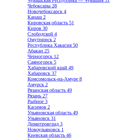
Чувашская Республика — Чувашия
51
Чебоксары
28
Новочебоксарск
4
Канаш
2
Кировская область
51
Киров
30
Слободской
4
Омутнинск
2
Республика Хакасия
50
Абакан
25
Черногорск
12
Саяногорск
5
Хабаровский край
49
Хабаровск
37
Комсомольск-на-Амуре
8
Амурск
2
Рязанская область
49
Рязань
27
Рыбное
3
Касимов
2
Ульяновская область
49
Ульяновск
31
Димитровград
3
Новоульяновск
1
Киевская область
46