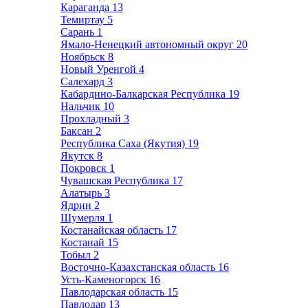
Караганда
13
Темиртау
5
Сарань
1
Ямало-Ненецкий автономный округ
20
Ноябрьск
8
Новый Уренгой
4
Салехард
3
Кабардино-Балкарская Республика
19
Нальчик
10
Прохладный
3
Баксан
2
Республика Саха (Якутия)
19
Якутск
8
Покровск
1
Чувашская Республика
17
Алатырь
3
Ядрин
2
Шумерля
1
Костанайская область
17
Костанай
15
Тобыл
2
Восточно-Казахстанская область
16
Усть-Каменогорск
16
Павлодарская область
15
Павлодар
13