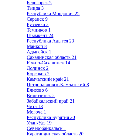
Белогорск
5
Тында
3
Республика Мордовия
25
Саранск
9
Рузаевка
2
Темников
1
Шымкент
24
Республика Адыгея
23
Майкоп
8
Адыгейск
1
Сахалинская область
21
Южно-Сахалинск
14
Долинск
2
Корсаков
2
Камчатский край
21
Петропавловск-Камчатский
8
Елизово
6
Вилючинск
2
Забайкальский край
21
Чита
18
Могоча
1
Республика Бурятия
20
Улан-Удэ
19
Северобайкальск
1
Карагандинская область
20