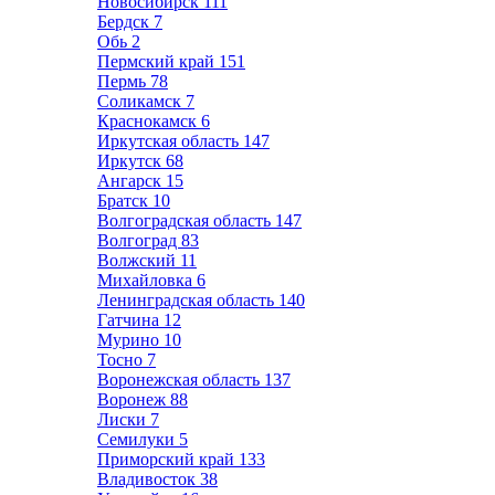
Новосибирск
111
Бердск
7
Обь
2
Пермский край
151
Пермь
78
Соликамск
7
Краснокамск
6
Иркутская область
147
Иркутск
68
Ангарск
15
Братск
10
Волгоградская область
147
Волгоград
83
Волжский
11
Михайловка
6
Ленинградская область
140
Гатчина
12
Мурино
10
Тосно
7
Воронежская область
137
Воронеж
88
Лиски
7
Семилуки
5
Приморский край
133
Владивосток
38