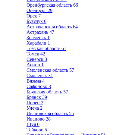
Оренбургская область
66
Оренбург
29
Орск
7
Бузулук
6
Астраханская область
64
Астрахань
47
Знаменск
1
Харабали
1
Томская область
61
Томск
42
Северск
3
Асино
1
Смоленская область
57
Смоленск
31
Вязьма
4
Сафоново
3
Брянская область
57
Брянск
39
Почеп
2
Унеча
2
Ивановская область
55
Иваново
28
Шуя
6
Тейково
5