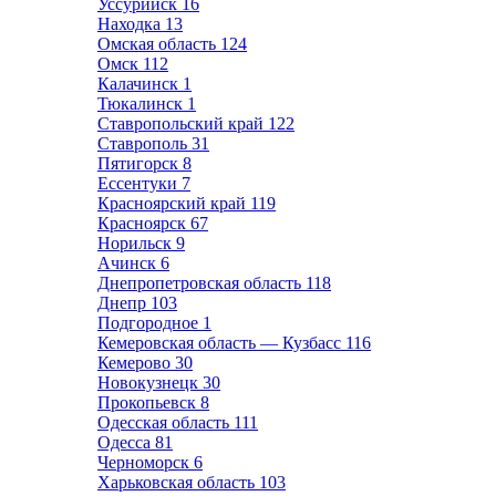
Уссурийск
16
Находка
13
Омская область
124
Омск
112
Калачинск
1
Тюкалинск
1
Ставропольский край
122
Ставрополь
31
Пятигорск
8
Ессентуки
7
Красноярский край
119
Красноярск
67
Норильск
9
Ачинск
6
Днепропетровская область
118
Днепр
103
Подгородное
1
Кемеровская область — Кузбасс
116
Кемерово
30
Новокузнецк
30
Прокопьевск
8
Одесская область
111
Одесса
81
Черноморск
6
Харьковская область
103