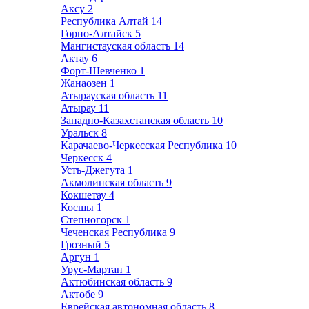
Аксу
2
Республика Алтай
14
Горно-Алтайск
5
Мангистауская область
14
Актау
6
Форт-Шевченко
1
Жанаозен
1
Атырауская область
11
Атырау
11
Западно-Казахстанская область
10
Уральск
8
Карачаево-Черкесская Республика
10
Черкесск
4
Усть-Джегута
1
Акмолинская область
9
Кокшетау
4
Косшы
1
Степногорск
1
Чеченская Республика
9
Грозный
5
Аргун
1
Урус-Мартан
1
Актюбинская область
9
Актобе
9
Еврейская автономная область
8