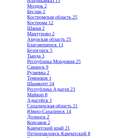
Владикавказ
15
Моздок
2
Беслан
2
Костромская область
25
Кострома
12
Шарья
2
Мантурово
2
Амурская область
25
Благовещенск
13
Белогорск
5
Тында
3
Республика Мордовия
25
Саранск
9
Рузаевка
2
Темников
1
Шымкент
24
Республика Адыгея
23
Майкоп
8
Адыгейск
1
Сахалинская область
21
Южно-Сахалинск
14
Долинск
2
Корсаков
2
Камчатский край
21
Петропавловск-Камчатский
8