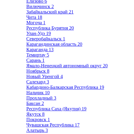
Елизово
6
Вилючинск
2
Забайкальский край
21
Чита
18
Могоча
1
Республика Бурятия
20
Улан-Удэ
19
Северобайкальск
1
Карагандинская область
20
Караганда
13
Темиртау
5
Сарань
1
Ямало-Ненецкий автономный округ
20
Ноябрьск
8
Новый Уренгой
4
Салехард
3
Кабардино-Балкарская Республика
19
Нальчик
10
Прохладный
3
Баксан
2
Республика Саха (Якутия)
19
Якутск
8
Покровск
1
Чувашская Республика
17
Алатырь
3