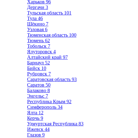
Харьков
96
Дергачи
3
Тульская область
101
Тула
46
Щёкино
7
Узловая
6
Тюменская область
100
Тюмень
62
Тобольск
7
Ялуторовск
4
Алтайский край
97
Барнаул
52
Бийск
10
Рубцовск
7
Саратовская область
93
Саратов
50
Балаково
8
Энгельс
7
Республика Крым
92
Симферополь
34
Ялта
12
Керчь
9
Удмуртская Республика
83
Ижевск
44
Глазов
9