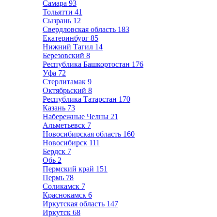
Самара
93
Тольятти
41
Сызрань
12
Свердловская область
183
Екатеринбург
85
Нижний Тагил
14
Березовский
8
Республика Башкортостан
176
Уфа
72
Стерлитамак
9
Октябрьский
8
Республика Татарстан
170
Казань
73
Набережные Челны
21
Альметьевск
7
Новосибирская область
160
Новосибирск
111
Бердск
7
Обь
2
Пермский край
151
Пермь
78
Соликамск
7
Краснокамск
6
Иркутская область
147
Иркутск
68