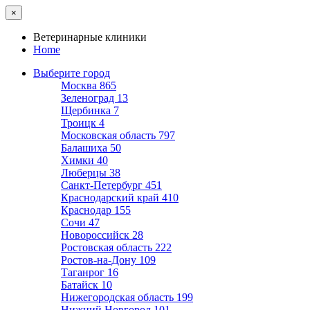
×
Ветеринарные клиники
Home
Выберите город
Москва
865
Зеленоград
13
Щербинка
7
Троицк
4
Московская область
797
Балашиха
50
Химки
40
Люберцы
38
Санкт-Петербург
451
Краснодарский край
410
Краснодар
155
Сочи
47
Новороссийск
28
Ростовская область
222
Ростов-на-Дону
109
Таганрог
16
Батайск
10
Нижегородская область
199
Нижний Новгород
101