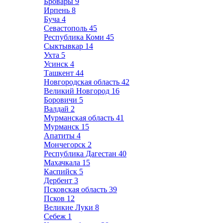
Бровары
9
Ирпень
8
Буча
4
Севастополь
45
Республика Коми
45
Сыктывкар
14
Ухта
5
Усинск
4
Ташкент
44
Новгородская область
42
Великий Новгород
16
Боровичи
5
Валдай
2
Мурманская область
41
Мурманск
15
Апатиты
4
Мончегорск
2
Республика Дагестан
40
Махачкала
15
Каспийск
5
Дербент
3
Псковская область
39
Псков
12
Великие Луки
8
Себеж
1