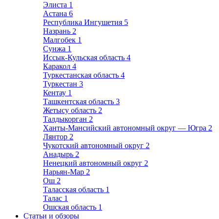
Элиста
1
Астана
6
Республика Ингушетия
5
Назрань
2
Малгобек
1
Сунжа
1
Иссык-Кульская область
4
Каракол
4
Туркестанская область
4
Туркестан
3
Кентау
1
Ташкентская область
3
Жетысу область
2
Талдыкорган
2
Ханты-Мансийский автономный округ — Югра
2
Лянтор
2
Чукотский автономный округ
2
Анадырь
2
Ненецкий автономный округ
2
Нарьян-Мар
2
Ош
2
Таласская область
1
Талас
1
Ошская область
1
Статьи и обзоры