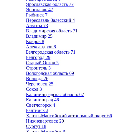
Ярославская область
77
Ярославль
47
Рыбинск
7
Переславль-Залесский
4
Алматы
73
Владимирская область
71
Владимир
25
Ковров
8
Александров
8
Белгородская область
71
Белгород
29
Старый Оскол
5
Строитель
3
Вологодская область
69
Вологда
26
Череповец
25
Сокол
3
Калининградская область
67
Калининград
46
Светлогорск
4
Балтийск
3
Ханты-Мансийский автономный округ
66
Нижневартовск
20
Сургут
18
Ханты-Мансийск
9