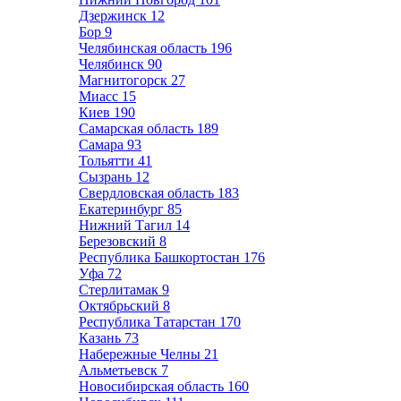
Дзержинск
12
Бор
9
Челябинская область
196
Челябинск
90
Магнитогорск
27
Миасс
15
Киев
190
Самарская область
189
Самара
93
Тольятти
41
Сызрань
12
Свердловская область
183
Екатеринбург
85
Нижний Тагил
14
Березовский
8
Республика Башкортостан
176
Уфа
72
Стерлитамак
9
Октябрьский
8
Республика Татарстан
170
Казань
73
Набережные Челны
21
Альметьевск
7
Новосибирская область
160