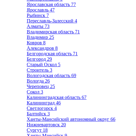
Ярославская область
77
Ярославль
47
Рыбинск
7
Переславль-Залесский
4
Алматы
73
Владимирская область
71
Владимир
25
Ковров
8
Александров
8
Белгородская область
71
Белгород
29
Старый Оскол
5
Строитель
3
Вологодская область
69
Вологда
26
Череповец
25
Сокол
3
Калининградская область
67
Калининград
46
Светлогорск
4
Балтийск
3
Ханты-Мансийский автономный округ
66
Нижневартовск
20
Сургут
18
Ханты-Мансийск
9