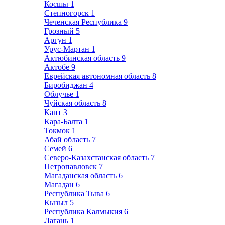
Косшы
1
Степногорск
1
Чеченская Республика
9
Грозный
5
Аргун
1
Урус-Мартан
1
Актюбинская область
9
Актобе
9
Еврейская автономная область
8
Биробиджан
4
Облучье
1
Чуйская область
8
Кант
3
Кара-Балта
1
Токмок
1
Абай область
7
Семей
6
Северо-Казахстанская область
7
Петропавловск
7
Магаданская область
6
Магадан
6
Республика Тыва
6
Кызыл
5
Республика Калмыкия
6
Лагань
1