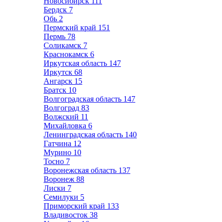
Новосибирск
111
Бердск
7
Обь
2
Пермский край
151
Пермь
78
Соликамск
7
Краснокамск
6
Иркутская область
147
Иркутск
68
Ангарск
15
Братск
10
Волгоградская область
147
Волгоград
83
Волжский
11
Михайловка
6
Ленинградская область
140
Гатчина
12
Мурино
10
Тосно
7
Воронежская область
137
Воронеж
88
Лиски
7
Семилуки
5
Приморский край
133
Владивосток
38