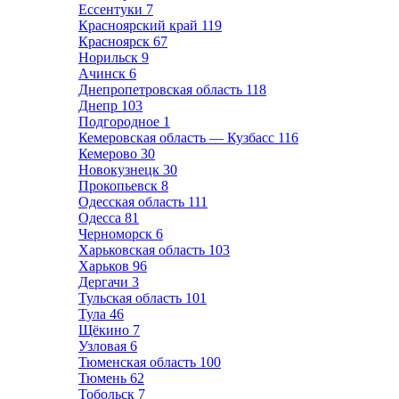
Ессентуки
7
Красноярский край
119
Красноярск
67
Норильск
9
Ачинск
6
Днепропетровская область
118
Днепр
103
Подгородное
1
Кемеровская область — Кузбасс
116
Кемерово
30
Новокузнецк
30
Прокопьевск
8
Одесская область
111
Одесса
81
Черноморск
6
Харьковская область
103
Харьков
96
Дергачи
3
Тульская область
101
Тула
46
Щёкино
7
Узловая
6
Тюменская область
100
Тюмень
62
Тобольск
7