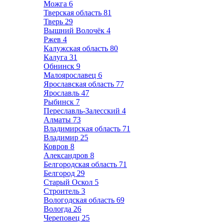
Можга
6
Тверская область
81
Тверь
29
Вышний Волочёк
4
Ржев
4
Калужская область
80
Калуга
31
Обнинск
9
Малоярославец
6
Ярославская область
77
Ярославль
47
Рыбинск
7
Переславль-Залесский
4
Алматы
73
Владимирская область
71
Владимир
25
Ковров
8
Александров
8
Белгородская область
71
Белгород
29
Старый Оскол
5
Строитель
3
Вологодская область
69
Вологда
26
Череповец
25