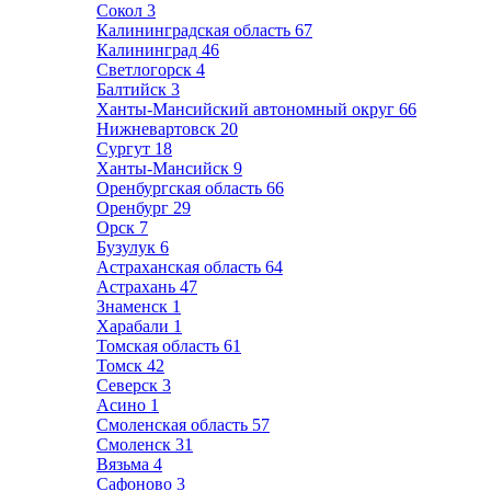
Сокол
3
Калининградская область
67
Калининград
46
Светлогорск
4
Балтийск
3
Ханты-Мансийский автономный округ
66
Нижневартовск
20
Сургут
18
Ханты-Мансийск
9
Оренбургская область
66
Оренбург
29
Орск
7
Бузулук
6
Астраханская область
64
Астрахань
47
Знаменск
1
Харабали
1
Томская область
61
Томск
42
Северск
3
Асино
1
Смоленская область
57
Смоленск
31
Вязьма
4
Сафоново
3