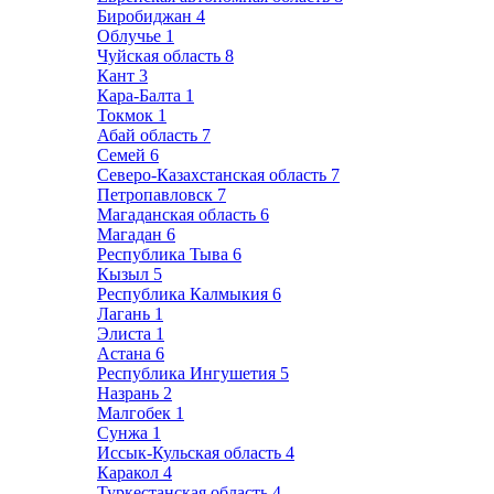
Биробиджан
4
Облучье
1
Чуйская область
8
Кант
3
Кара-Балта
1
Токмок
1
Абай область
7
Семей
6
Северо-Казахстанская область
7
Петропавловск
7
Магаданская область
6
Магадан
6
Республика Тыва
6
Кызыл
5
Республика Калмыкия
6
Лагань
1
Элиста
1
Астана
6
Республика Ингушетия
5
Назрань
2
Малгобек
1
Сунжа
1
Иссык-Кульская область
4
Каракол
4
Туркестанская область
4