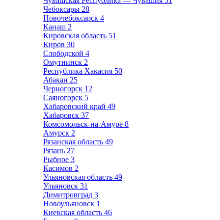
Чувашская Республика — Чувашия
51
Чебоксары
28
Новочебоксарск
4
Канаш
2
Кировская область
51
Киров
30
Слободской
4
Омутнинск
2
Республика Хакасия
50
Абакан
25
Черногорск
12
Саяногорск
5
Хабаровский край
49
Хабаровск
37
Комсомольск-на-Амуре
8
Амурск
2
Рязанская область
49
Рязань
27
Рыбное
3
Касимов
2
Ульяновская область
49
Ульяновск
31
Димитровград
3
Новоульяновск
1
Киевская область
46