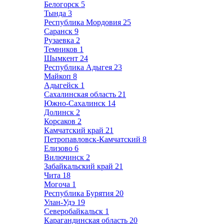
Белогорск
5
Тында
3
Республика Мордовия
25
Саранск
9
Рузаевка
2
Темников
1
Шымкент
24
Республика Адыгея
23
Майкоп
8
Адыгейск
1
Сахалинская область
21
Южно-Сахалинск
14
Долинск
2
Корсаков
2
Камчатский край
21
Петропавловск-Камчатский
8
Елизово
6
Вилючинск
2
Забайкальский край
21
Чита
18
Могоча
1
Республика Бурятия
20
Улан-Удэ
19
Северобайкальск
1
Карагандинская область
20