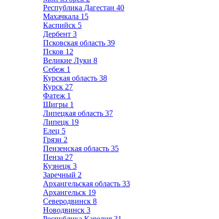
Республика Дагестан
40
Махачкала
15
Каспийск
5
Дербент
3
Псковская область
39
Псков
12
Великие Луки
8
Себеж
1
Курская область
38
Курск
27
Фатеж
1
Щигры
1
Липецкая область
37
Липецк
19
Елец
5
Грязи
2
Пензенская область
35
Пенза
27
Кузнецк
3
Заречный
2
Архангельская область
33
Архангельск
19
Северодвинск
8
Новодвинск
3
Республика Карелия
31