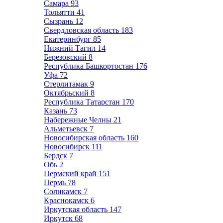
Самара
93
Тольятти
41
Сызрань
12
Свердловская область
183
Екатеринбург
85
Нижний Тагил
14
Березовский
8
Республика Башкортостан
176
Уфа
72
Стерлитамак
9
Октябрьский
8
Республика Татарстан
170
Казань
73
Набережные Челны
21
Альметьевск
7
Новосибирская область
160
Новосибирск
111
Бердск
7
Обь
2
Пермский край
151
Пермь
78
Соликамск
7
Краснокамск
6
Иркутская область
147
Иркутск
68