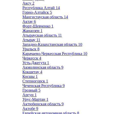
Аксу
2
Республика Алтай
14
Горно-Алтайск
5
Мангистауская область
14
Актау
6
Форт-Шевченко
1
Жанаозен
1
Атырауская область
11
Атырау
11
Западно-Казахстанская область
10
Уральск
8
Карачаево-Черкесская Республика
10
Черкесск
4
Усть-Джегута
1
Акмолинская область
9
Кокшетау
4
Косшы
1
Степногорск
1
Чеченская Республика
9
Грозный
5
Аргун
1
Урус-Мартан
1
Актюбинская область
9
Актобе
9
Еврейская автономная область
8