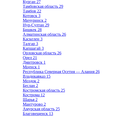
Курган
27
Тамбовская область
29
Тамбов
22
Котовск
3
Мичуринск
2
Нур-Султан
29
Бишкек
28
Алматинская область
26
Каскелен
3
Талгар
3
Капшагай
3
Орловская область
26
Орел
21
Дмитровск
1
Мценск
1
Республика Северная Осетия — Алания
26
Владикавказ
15
Моздок
2
Беслан
2
Костромская область
25
Кострома
12
Шарья
2
Мантурово
2
Амурская область
25
Благовещенск
13