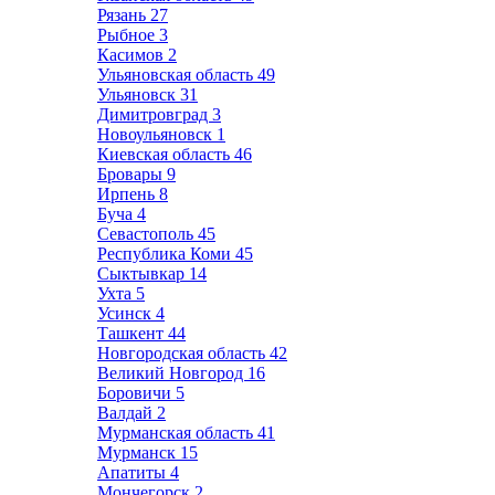
Рязань
27
Рыбное
3
Касимов
2
Ульяновская область
49
Ульяновск
31
Димитровград
3
Новоульяновск
1
Киевская область
46
Бровары
9
Ирпень
8
Буча
4
Севастополь
45
Республика Коми
45
Сыктывкар
14
Ухта
5
Усинск
4
Ташкент
44
Новгородская область
42
Великий Новгород
16
Боровичи
5
Валдай
2
Мурманская область
41
Мурманск
15
Апатиты
4
Мончегорск
2