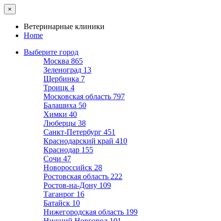
×
Ветеринарные клиники
Home
Выберите город
Москва
865
Зеленоград
13
Щербинка
7
Троицк
4
Московская область
797
Балашиха
50
Химки
40
Люберцы
38
Санкт-Петербург
451
Краснодарский край
410
Краснодар
155
Сочи
47
Новороссийск
28
Ростовская область
222
Ростов-на-Дону
109
Таганрог
16
Батайск
10
Нижегородская область
199
Нижний Новгород
101