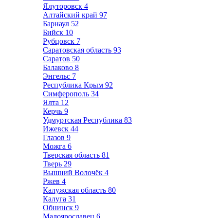
Ялуторовск
4
Алтайский край
97
Барнаул
52
Бийск
10
Рубцовск
7
Саратовская область
93
Саратов
50
Балаково
8
Энгельс
7
Республика Крым
92
Симферополь
34
Ялта
12
Керчь
9
Удмуртская Республика
83
Ижевск
44
Глазов
9
Можга
6
Тверская область
81
Тверь
29
Вышний Волочёк
4
Ржев
4
Калужская область
80
Калуга
31
Обнинск
9
Малоярославец
6