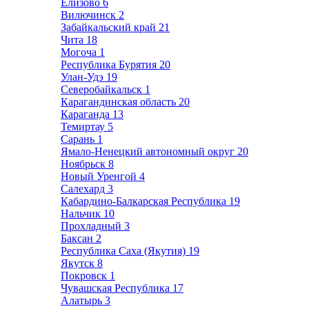
Елизово
6
Вилючинск
2
Забайкальский край
21
Чита
18
Могоча
1
Республика Бурятия
20
Улан-Удэ
19
Северобайкальск
1
Карагандинская область
20
Караганда
13
Темиртау
5
Сарань
1
Ямало-Ненецкий автономный округ
20
Ноябрьск
8
Новый Уренгой
4
Салехард
3
Кабардино-Балкарская Республика
19
Нальчик
10
Прохладный
3
Баксан
2
Республика Саха (Якутия)
19
Якутск
8
Покровск
1
Чувашская Республика
17
Алатырь
3