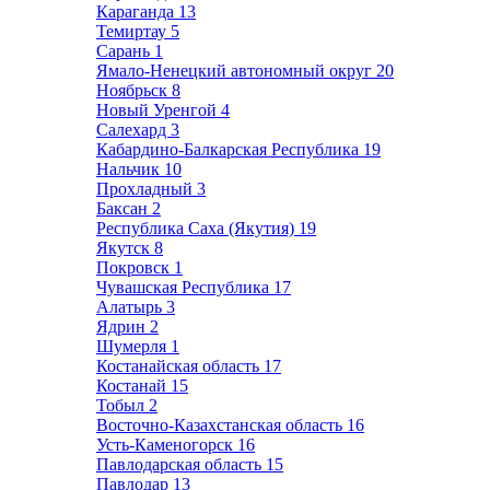
Караганда
13
Темиртау
5
Сарань
1
Ямало-Ненецкий автономный округ
20
Ноябрьск
8
Новый Уренгой
4
Салехард
3
Кабардино-Балкарская Республика
19
Нальчик
10
Прохладный
3
Баксан
2
Республика Саха (Якутия)
19
Якутск
8
Покровск
1
Чувашская Республика
17
Алатырь
3
Ядрин
2
Шумерля
1
Костанайская область
17
Костанай
15
Тобыл
2
Восточно-Казахстанская область
16
Усть-Каменогорск
16
Павлодарская область
15
Павлодар
13