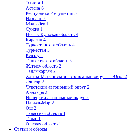
Элиста
1
Астана
6
Республика Ингушетия
5
Назрань
2
Малгобек
1
Сунжа
1
Иссык-Кульская область
4
Каракол
4
Туркестанская область
4
Туркестан
3
Кентау
1
Ташкентская область
3
Жетысу область
2
Талдыкорган
2
Ханты-Мансийский автономный округ — Югра
2
Лянтор
2
Чукотский автономный округ
2
Анадырь
2
Ненецкий автономный округ
2
Нарьян-Мар
2
Ош
2
Таласская область
1
Талас
1
Ошская область
1
Статьи и обзоры