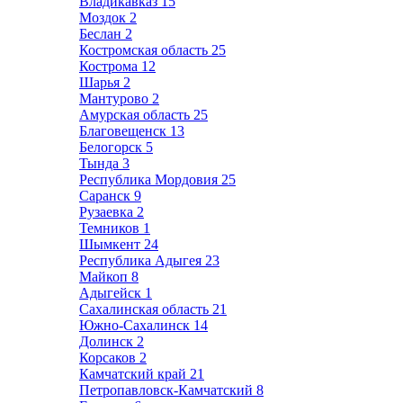
Владикавказ
15
Моздок
2
Беслан
2
Костромская область
25
Кострома
12
Шарья
2
Мантурово
2
Амурская область
25
Благовещенск
13
Белогорск
5
Тында
3
Республика Мордовия
25
Саранск
9
Рузаевка
2
Темников
1
Шымкент
24
Республика Адыгея
23
Майкоп
8
Адыгейск
1
Сахалинская область
21
Южно-Сахалинск
14
Долинск
2
Корсаков
2
Камчатский край
21
Петропавловск-Камчатский
8