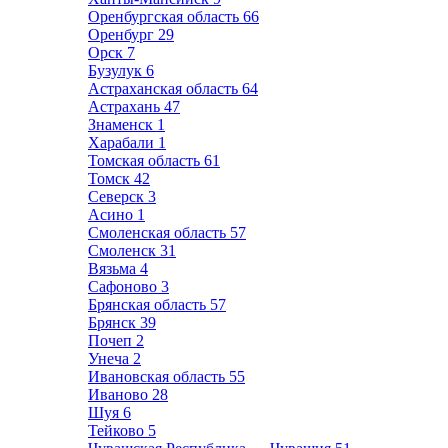
Оренбургская область
66
Оренбург
29
Орск
7
Бузулук
6
Астраханская область
64
Астрахань
47
Знаменск
1
Харабали
1
Томская область
61
Томск
42
Северск
3
Асино
1
Смоленская область
57
Смоленск
31
Вязьма
4
Сафоново
3
Брянская область
57
Брянск
39
Почеп
2
Унеча
2
Ивановская область
55
Иваново
28
Шуя
6
Тейково
5