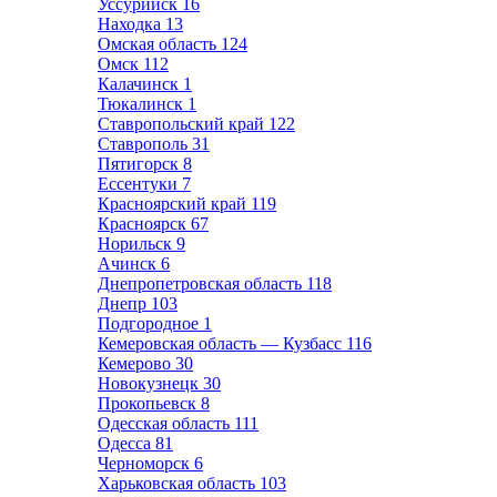
Уссурийск
16
Находка
13
Омская область
124
Омск
112
Калачинск
1
Тюкалинск
1
Ставропольский край
122
Ставрополь
31
Пятигорск
8
Ессентуки
7
Красноярский край
119
Красноярск
67
Норильск
9
Ачинск
6
Днепропетровская область
118
Днепр
103
Подгородное
1
Кемеровская область — Кузбасс
116
Кемерово
30
Новокузнецк
30
Прокопьевск
8
Одесская область
111
Одесса
81
Черноморск
6
Харьковская область
103