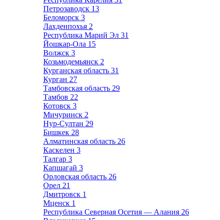
Петрозаводск
13
Беломорск
3
Лахденпохья
2
Республика Марий Эл
31
Йошкар-Ола
15
Волжск
3
Козьмодемьянск
2
Курганская область
31
Курган
27
Тамбовская область
29
Тамбов
22
Котовск
3
Мичуринск
2
Нур-Султан
29
Бишкек
28
Алматинская область
26
Каскелен
3
Талгар
3
Капшагай
3
Орловская область
26
Орел
21
Дмитровск
1
Мценск
1
Республика Северная Осетия — Алания
26