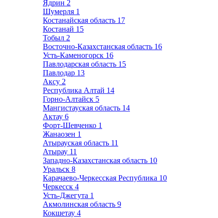
Ядрин
2
Шумерля
1
Костанайская область
17
Костанай
15
Тобыл
2
Восточно-Казахстанская область
16
Усть-Каменогорск
16
Павлодарская область
15
Павлодар
13
Аксу
2
Республика Алтай
14
Горно-Алтайск
5
Мангистауская область
14
Актау
6
Форт-Шевченко
1
Жанаозен
1
Атырауская область
11
Атырау
11
Западно-Казахстанская область
10
Уральск
8
Карачаево-Черкесская Республика
10
Черкесск
4
Усть-Джегута
1
Акмолинская область
9
Кокшетау
4