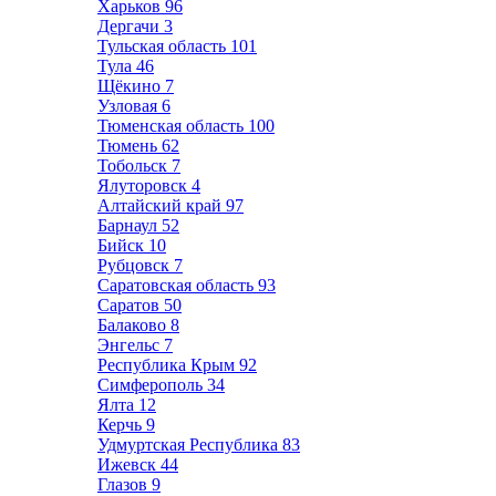
Харьков
96
Дергачи
3
Тульская область
101
Тула
46
Щёкино
7
Узловая
6
Тюменская область
100
Тюмень
62
Тобольск
7
Ялуторовск
4
Алтайский край
97
Барнаул
52
Бийск
10
Рубцовск
7
Саратовская область
93
Саратов
50
Балаково
8
Энгельс
7
Республика Крым
92
Симферополь
34
Ялта
12
Керчь
9
Удмуртская Республика
83
Ижевск
44
Глазов
9