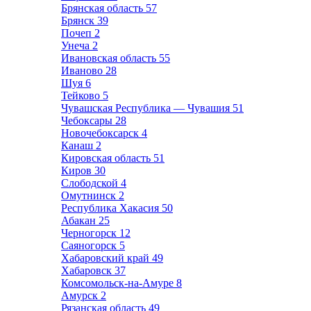
Брянская область
57
Брянск
39
Почеп
2
Унеча
2
Ивановская область
55
Иваново
28
Шуя
6
Тейково
5
Чувашская Республика — Чувашия
51
Чебоксары
28
Новочебоксарск
4
Канаш
2
Кировская область
51
Киров
30
Слободской
4
Омутнинск
2
Республика Хакасия
50
Абакан
25
Черногорск
12
Саяногорск
5
Хабаровский край
49
Хабаровск
37
Комсомольск-на-Амуре
8
Амурск
2
Рязанская область
49