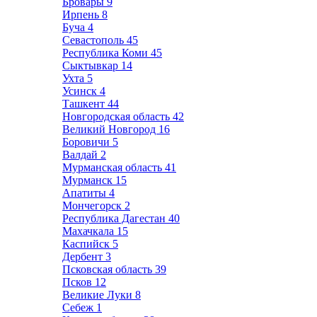
Бровары
9
Ирпень
8
Буча
4
Севастополь
45
Республика Коми
45
Сыктывкар
14
Ухта
5
Усинск
4
Ташкент
44
Новгородская область
42
Великий Новгород
16
Боровичи
5
Валдай
2
Мурманская область
41
Мурманск
15
Апатиты
4
Мончегорск
2
Республика Дагестан
40
Махачкала
15
Каспийск
5
Дербент
3
Псковская область
39
Псков
12
Великие Луки
8
Себеж
1