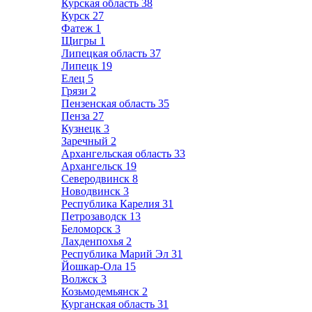
Курская область
38
Курск
27
Фатеж
1
Щигры
1
Липецкая область
37
Липецк
19
Елец
5
Грязи
2
Пензенская область
35
Пенза
27
Кузнецк
3
Заречный
2
Архангельская область
33
Архангельск
19
Северодвинск
8
Новодвинск
3
Республика Карелия
31
Петрозаводск
13
Беломорск
3
Лахденпохья
2
Республика Марий Эл
31
Йошкар-Ола
15
Волжск
3
Козьмодемьянск
2
Курганская область
31