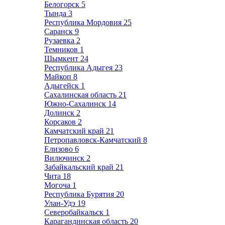
Белогорск
5
Тында
3
Республика Мордовия
25
Саранск
9
Рузаевка
2
Темников
1
Шымкент
24
Республика Адыгея
23
Майкоп
8
Адыгейск
1
Сахалинская область
21
Южно-Сахалинск
14
Долинск
2
Корсаков
2
Камчатский край
21
Петропавловск-Камчатский
8
Елизово
6
Вилючинск
2
Забайкальский край
21
Чита
18
Могоча
1
Республика Бурятия
20
Улан-Удэ
19
Северобайкальск
1
Карагандинская область
20