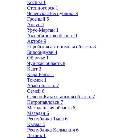
Косшы
1
Степногорск
1
Чеченская Республика
9
Грозный
5
Аргун
1
Урус-Мартан
1
Актюбинская область
9
Актобе
9
Еврейская автономная область
8
Биробиджан
4
Облучье
1
Чуйская область
8
Кант
3
Кара-Балта
1
Токмок
1
Абай область
7
Семей
6
Северо-Казахстанская область
7
Петропавловск
7
Магаданская область
6
Магадан
6
Республика Тыва
6
Кызыл
5
Республика Калмыкия
6
Лагань
1