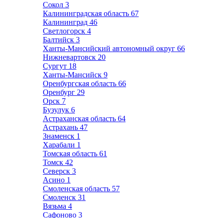
Сокол
3
Калининградская область
67
Калининград
46
Светлогорск
4
Балтийск
3
Ханты-Мансийский автономный округ
66
Нижневартовск
20
Сургут
18
Ханты-Мансийск
9
Оренбургская область
66
Оренбург
29
Орск
7
Бузулук
6
Астраханская область
64
Астрахань
47
Знаменск
1
Харабали
1
Томская область
61
Томск
42
Северск
3
Асино
1
Смоленская область
57
Смоленск
31
Вязьма
4
Сафоново
3