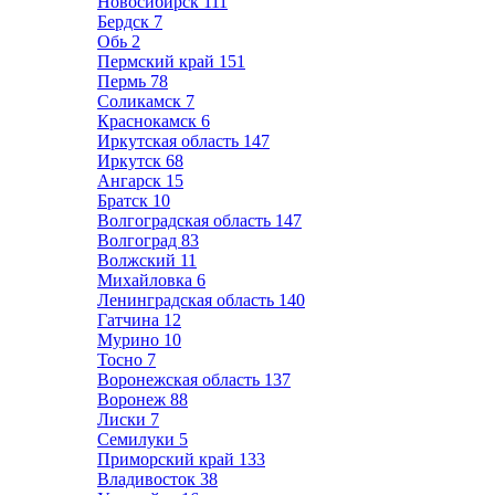
Новосибирск
111
Бердск
7
Обь
2
Пермский край
151
Пермь
78
Соликамск
7
Краснокамск
6
Иркутская область
147
Иркутск
68
Ангарск
15
Братск
10
Волгоградская область
147
Волгоград
83
Волжский
11
Михайловка
6
Ленинградская область
140
Гатчина
12
Мурино
10
Тосно
7
Воронежская область
137
Воронеж
88
Лиски
7
Семилуки
5
Приморский край
133
Владивосток
38