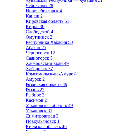
Чувашская Республика — Чувашия
51
Чебоксары
28
Новочебоксарск
4
Канаш
2
Кировская область
51
Киров
30
Слободской
4
Омутнинск
2
Республика Хакасия
50
Абакан
25
Черногорск
12
Саяногорск
5
Хабаровский край
49
Хабаровск
37
Комсомольск-на-Амуре
8
Амурск
2
Рязанская область
49
Рязань
27
Рыбное
3
Касимов
2
Ульяновская область
49
Ульяновск
31
Димитровград
3
Новоульяновск
1
Киевская область
46