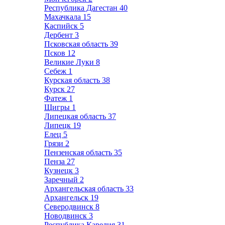
Республика Дагестан
40
Махачкала
15
Каспийск
5
Дербент
3
Псковская область
39
Псков
12
Великие Луки
8
Себеж
1
Курская область
38
Курск
27
Фатеж
1
Щигры
1
Липецкая область
37
Липецк
19
Елец
5
Грязи
2
Пензенская область
35
Пенза
27
Кузнецк
3
Заречный
2
Архангельская область
33
Архангельск
19
Северодвинск
8
Новодвинск
3
Республика Карелия
31