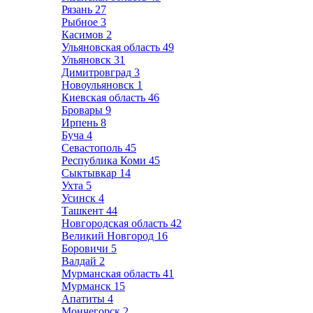
Рязань
27
Рыбное
3
Касимов
2
Ульяновская область
49
Ульяновск
31
Димитровград
3
Новоульяновск
1
Киевская область
46
Бровары
9
Ирпень
8
Буча
4
Севастополь
45
Республика Коми
45
Сыктывкар
14
Ухта
5
Усинск
4
Ташкент
44
Новгородская область
42
Великий Новгород
16
Боровичи
5
Валдай
2
Мурманская область
41
Мурманск
15
Апатиты
4
Мончегорск
2