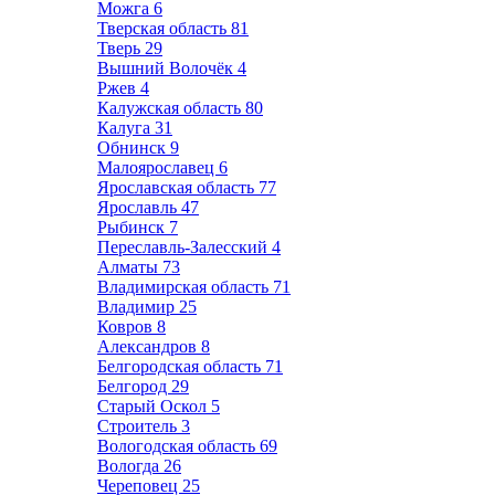
Можга
6
Тверская область
81
Тверь
29
Вышний Волочёк
4
Ржев
4
Калужская область
80
Калуга
31
Обнинск
9
Малоярославец
6
Ярославская область
77
Ярославль
47
Рыбинск
7
Переславль-Залесский
4
Алматы
73
Владимирская область
71
Владимир
25
Ковров
8
Александров
8
Белгородская область
71
Белгород
29
Старый Оскол
5
Строитель
3
Вологодская область
69
Вологда
26
Череповец
25