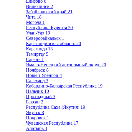
Елизово
6
Вилючинск
2
Забайкальский край
21
Чита
18
Могоча
1
Республика Бурятия
20
Улан-Удэ
19
Северобайкальск
1
Карагандинская область
20
Караганда
13
Темиртау
5
Сарань
1
Ямало-Ненецкий автономный округ
20
Ноябрьск
8
Новый Уренгой
4
Салехард
3
Кабардино-Балкарская Республика
19
Нальчик
10
Прохладный
3
Баксан
2
Республика Саха (Якутия)
19
Якутск
8
Покровск
1
Чувашская Республика
17
Алатырь
3