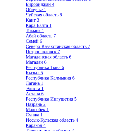
Биробиджан
4
Облучье
1
Чуйская область
8
Кант
3
Кара-Балта
1
Токмок
1
Абай область
7
Семей
6
Северо-Казахстанская область
7
Петропавловск
7
Магаданская область
6
Магадан
6
Республика Тыва
6
Кызыл
5
Республика Калмыкия
6
Лагань
1
Элиста
1
Астана
6
Республика Ингушетия
5
Назрань
2
Малгобек
1
Сунжа
1
Иссык-Кульская область
4
Каракол
4
Туркестанская область
4