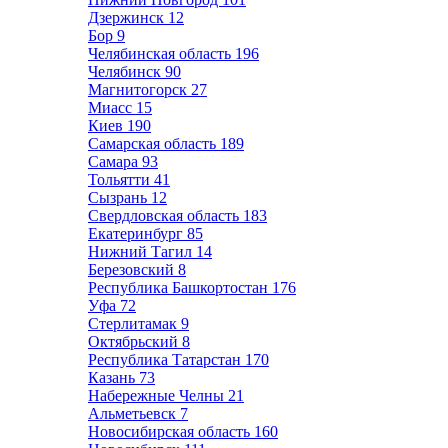
Дзержинск
12
Бор
9
Челябинская область
196
Челябинск
90
Магнитогорск
27
Миасс
15
Киев
190
Самарская область
189
Самара
93
Тольятти
41
Сызрань
12
Свердловская область
183
Екатеринбург
85
Нижний Тагил
14
Березовский
8
Республика Башкортостан
176
Уфа
72
Стерлитамак
9
Октябрьский
8
Республика Татарстан
170
Казань
73
Набережные Челны
21
Альметьевск
7
Новосибирская область
160