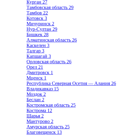
Курган
27
Тамбовская область
29
Тамбов
22
Котовск
3
Мичуринск
2
Нур-Султан
29
Бишкек
28
Алматинская область
26
Каскелен
3
Талгар
3
Капшагай
3
Орловская область
26
Орел
21
Дмитровск
1
Мценск
1
Республика Северная Осетия — Алания
26
Владикавказ
15
Моздок
2
Беслан
2
Костромская область
25
Кострома
12
Шарья
2
Мантурово
2
Амурская область
25
Благовещенск
13