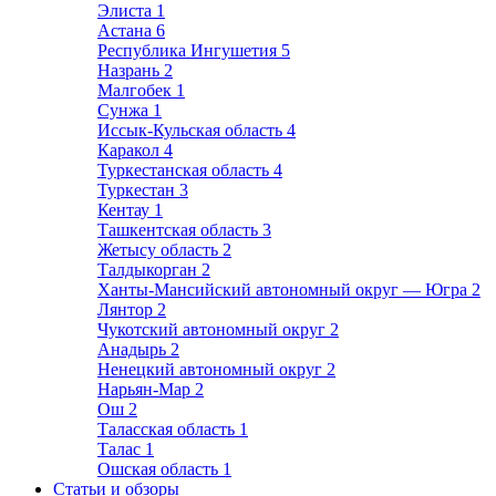
Элиста
1
Астана
6
Республика Ингушетия
5
Назрань
2
Малгобек
1
Сунжа
1
Иссык-Кульская область
4
Каракол
4
Туркестанская область
4
Туркестан
3
Кентау
1
Ташкентская область
3
Жетысу область
2
Талдыкорган
2
Ханты-Мансийский автономный округ — Югра
2
Лянтор
2
Чукотский автономный округ
2
Анадырь
2
Ненецкий автономный округ
2
Нарьян-Мар
2
Ош
2
Таласская область
1
Талас
1
Ошская область
1
Статьи и обзоры