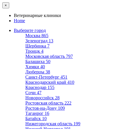
×
Ветеринарные клиники
Home
Выберите город
Москва
865
Зеленоград
13
Щербинка
7
Троицк
4
Московская область
797
Балашиха
50
Химки
40
Люберцы
38
Санкт-Петербург
451
Краснодарский край
410
Краснодар
155
Сочи
47
Новороссийск
28
Ростовская область
222
Ростов-на-Дону
109
Таганрог
16
Батайск
10
Нижегородская область
199
Нижний Новгород
101