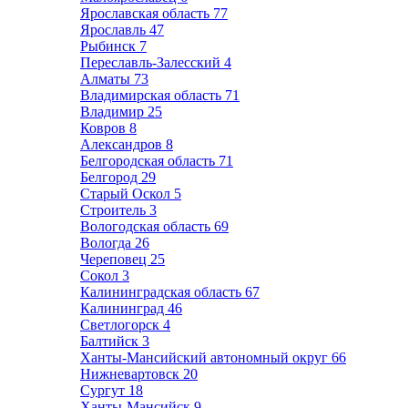
Ярославская область
77
Ярославль
47
Рыбинск
7
Переславль-Залесский
4
Алматы
73
Владимирская область
71
Владимир
25
Ковров
8
Александров
8
Белгородская область
71
Белгород
29
Старый Оскол
5
Строитель
3
Вологодская область
69
Вологда
26
Череповец
25
Сокол
3
Калининградская область
67
Калининград
46
Светлогорск
4
Балтийск
3
Ханты-Мансийский автономный округ
66
Нижневартовск
20
Сургут
18
Ханты-Мансийск
9