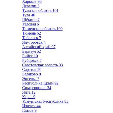
Харьков
96
Дергачи
3
Тульская область
101
Тула
46
Щёкино
7
Узловая
6
Тюменская область
100
Тюмень
62
Тобольск
7
Ялуторовск
4
Алтайский край
97
Барнаул
52
Бийск
10
Рубцовск
7
Саратовская область
93
Саратов
50
Балаково
8
Энгельс
7
Республика Крым
92
Симферополь
34
Ялта
12
Керчь
9
Удмуртская Республика
83
Ижевск
44
Глазов
9