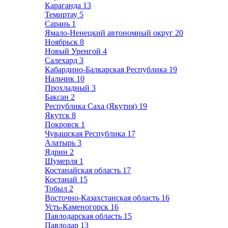
Караганда
13
Темиртау
5
Сарань
1
Ямало-Ненецкий автономный округ
20
Ноябрьск
8
Новый Уренгой
4
Салехард
3
Кабардино-Балкарская Республика
19
Нальчик
10
Прохладный
3
Баксан
2
Республика Саха (Якутия)
19
Якутск
8
Покровск
1
Чувашская Республика
17
Алатырь
3
Ядрин
2
Шумерля
1
Костанайская область
17
Костанай
15
Тобыл
2
Восточно-Казахстанская область
16
Усть-Каменогорск
16
Павлодарская область
15
Павлодар
13