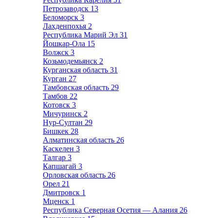
Петрозаводск
13
Беломорск
3
Лахденпохья
2
Республика Марий Эл
31
Йошкар-Ола
15
Волжск
3
Козьмодемьянск
2
Курганская область
31
Курган
27
Тамбовская область
29
Тамбов
22
Котовск
3
Мичуринск
2
Нур-Султан
29
Бишкек
28
Алматинская область
26
Каскелен
3
Талгар
3
Капшагай
3
Орловская область
26
Орел
21
Дмитровск
1
Мценск
1
Республика Северная Осетия — Алания
26