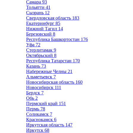
Самара
93
Тольятти
41
Сызрань
12
Свердловская область
183
Екатеринбург
85
Нижний Тагил
14
Березовский
8
Республика Башкортостан
176
Уфа
72
Стерлитамак
9
Октябрьский
8
Республика Татарстан
170
Казань
73
Набережные Челны
21
Альметьевск
7
Новосибирская область
160
Новосибирск
111
Бердск
7
Обь
2
Пермский край
151
Пермь
78
Соликамск
7
Краснокамск
6
Иркутская область
147
Иркутск
68