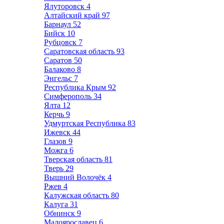
Ялуторовск
4
Алтайский край
97
Барнаул
52
Бийск
10
Рубцовск
7
Саратовская область
93
Саратов
50
Балаково
8
Энгельс
7
Республика Крым
92
Симферополь
34
Ялта
12
Керчь
9
Удмуртская Республика
83
Ижевск
44
Глазов
9
Можга
6
Тверская область
81
Тверь
29
Вышний Волочёк
4
Ржев
4
Калужская область
80
Калуга
31
Обнинск
9
Малоярославец
6