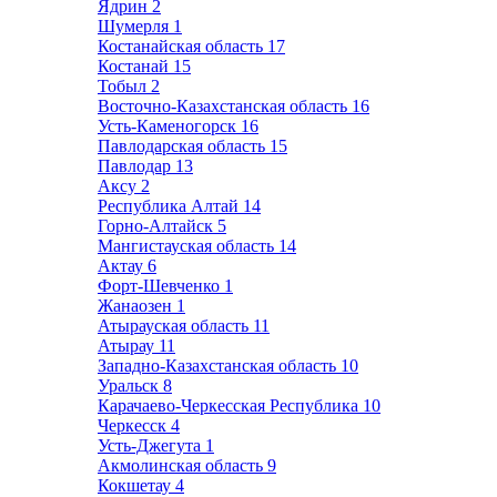
Ядрин
2
Шумерля
1
Костанайская область
17
Костанай
15
Тобыл
2
Восточно-Казахстанская область
16
Усть-Каменогорск
16
Павлодарская область
15
Павлодар
13
Аксу
2
Республика Алтай
14
Горно-Алтайск
5
Мангистауская область
14
Актау
6
Форт-Шевченко
1
Жанаозен
1
Атырауская область
11
Атырау
11
Западно-Казахстанская область
10
Уральск
8
Карачаево-Черкесская Республика
10
Черкесск
4
Усть-Джегута
1
Акмолинская область
9
Кокшетау
4