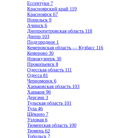
Ессентуки
7
Красноярский край
119
Красноярск
67
Норильск
9
Ачинск
6
Днепропетровская область
118
Днепр
103
Подгородное
1
Кемеровская область — Кузбасс
116
Кемерово
30
Новокузнецк
30
Прокопьевск
8
Одесская область
111
Одесса
81
Черноморск
6
Харьковская область
103
Харьков
96
Дергачи
3
Тульская область
101
Тула
46
Щёкино
7
Узловая
6
Тюменская область
100
Тюмень
62
Тобольск
7