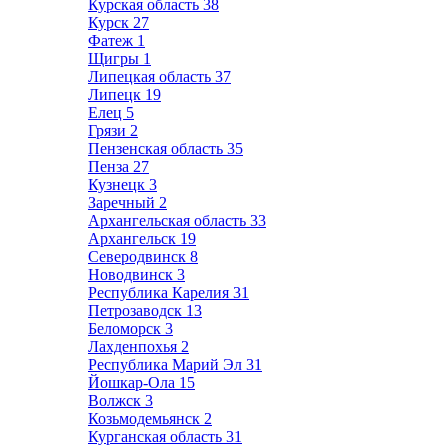
Курская область
38
Курск
27
Фатеж
1
Щигры
1
Липецкая область
37
Липецк
19
Елец
5
Грязи
2
Пензенская область
35
Пенза
27
Кузнецк
3
Заречный
2
Архангельская область
33
Архангельск
19
Северодвинск
8
Новодвинск
3
Республика Карелия
31
Петрозаводск
13
Беломорск
3
Лахденпохья
2
Республика Марий Эл
31
Йошкар-Ола
15
Волжск
3
Козьмодемьянск
2
Курганская область
31