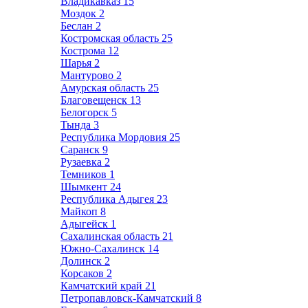
Владикавказ
15
Моздок
2
Беслан
2
Костромская область
25
Кострома
12
Шарья
2
Мантурово
2
Амурская область
25
Благовещенск
13
Белогорск
5
Тында
3
Республика Мордовия
25
Саранск
9
Рузаевка
2
Темников
1
Шымкент
24
Республика Адыгея
23
Майкоп
8
Адыгейск
1
Сахалинская область
21
Южно-Сахалинск
14
Долинск
2
Корсаков
2
Камчатский край
21
Петропавловск-Камчатский
8