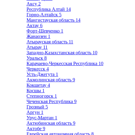
Аксу
2
Республика Алтай
14
Горно-Алтайск
5
Мангистауская область
14
Актау
6
Форт-Шевченко
1
Жанаозен
1
Атырауская область
11
Атырау
11
Западно-Казахстанская область
10
Уральск
8
Карачаево-Черкесская Республика
10
Черкесск
4
Усть-Джегута
1
Акмолинская область
9
Кокшетау
4
Косшы
1
Степногорск
1
Чеченская Республика
9
Грозный
5
Аргун
1
Урус-Мартан
1
Актюбинская область
9
Актобе
9
Еврейская автономная область
8