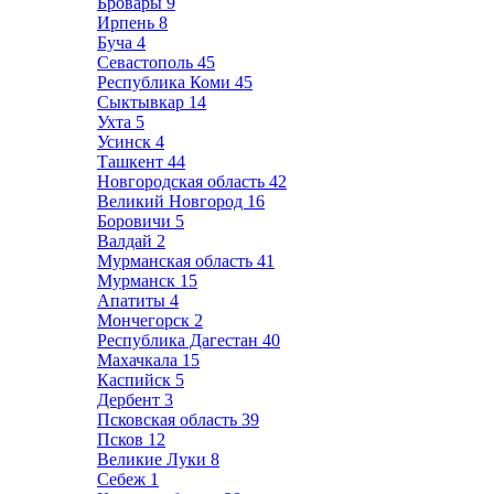
Бровары
9
Ирпень
8
Буча
4
Севастополь
45
Республика Коми
45
Сыктывкар
14
Ухта
5
Усинск
4
Ташкент
44
Новгородская область
42
Великий Новгород
16
Боровичи
5
Валдай
2
Мурманская область
41
Мурманск
15
Апатиты
4
Мончегорск
2
Республика Дагестан
40
Махачкала
15
Каспийск
5
Дербент
3
Псковская область
39
Псков
12
Великие Луки
8
Себеж
1