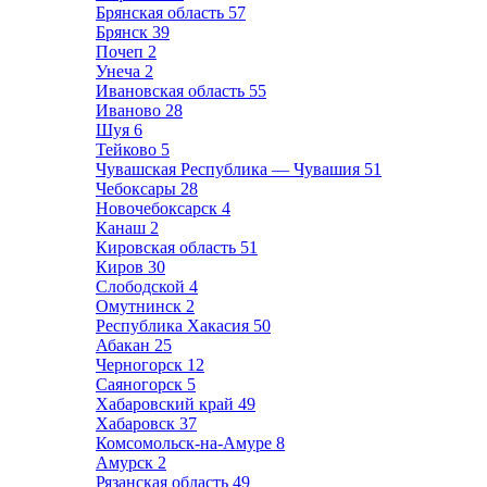
Брянская область
57
Брянск
39
Почеп
2
Унеча
2
Ивановская область
55
Иваново
28
Шуя
6
Тейково
5
Чувашская Республика — Чувашия
51
Чебоксары
28
Новочебоксарск
4
Канаш
2
Кировская область
51
Киров
30
Слободской
4
Омутнинск
2
Республика Хакасия
50
Абакан
25
Черногорск
12
Саяногорск
5
Хабаровский край
49
Хабаровск
37
Комсомольск-на-Амуре
8
Амурск
2
Рязанская область
49