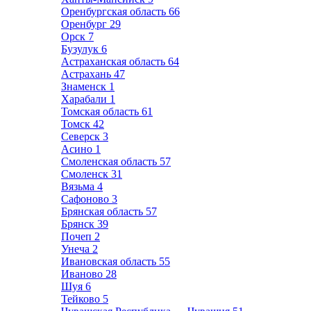
Оренбургская область
66
Оренбург
29
Орск
7
Бузулук
6
Астраханская область
64
Астрахань
47
Знаменск
1
Харабали
1
Томская область
61
Томск
42
Северск
3
Асино
1
Смоленская область
57
Смоленск
31
Вязьма
4
Сафоново
3
Брянская область
57
Брянск
39
Почеп
2
Унеча
2
Ивановская область
55
Иваново
28
Шуя
6
Тейково
5