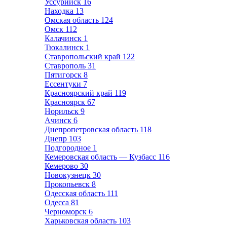
Уссурийск
16
Находка
13
Омская область
124
Омск
112
Калачинск
1
Тюкалинск
1
Ставропольский край
122
Ставрополь
31
Пятигорск
8
Ессентуки
7
Красноярский край
119
Красноярск
67
Норильск
9
Ачинск
6
Днепропетровская область
118
Днепр
103
Подгородное
1
Кемеровская область — Кузбасс
116
Кемерово
30
Новокузнецк
30
Прокопьевск
8
Одесская область
111
Одесса
81
Черноморск
6
Харьковская область
103