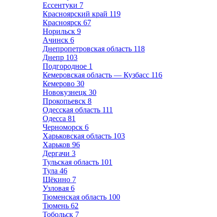
Ессентуки
7
Красноярский край
119
Красноярск
67
Норильск
9
Ачинск
6
Днепропетровская область
118
Днепр
103
Подгородное
1
Кемеровская область — Кузбасс
116
Кемерово
30
Новокузнецк
30
Прокопьевск
8
Одесская область
111
Одесса
81
Черноморск
6
Харьковская область
103
Харьков
96
Дергачи
3
Тульская область
101
Тула
46
Щёкино
7
Узловая
6
Тюменская область
100
Тюмень
62
Тобольск
7