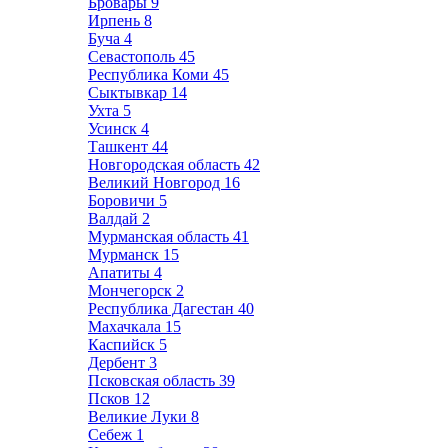
Бровары
9
Ирпень
8
Буча
4
Севастополь
45
Республика Коми
45
Сыктывкар
14
Ухта
5
Усинск
4
Ташкент
44
Новгородская область
42
Великий Новгород
16
Боровичи
5
Валдай
2
Мурманская область
41
Мурманск
15
Апатиты
4
Мончегорск
2
Республика Дагестан
40
Махачкала
15
Каспийск
5
Дербент
3
Псковская область
39
Псков
12
Великие Луки
8
Себеж
1