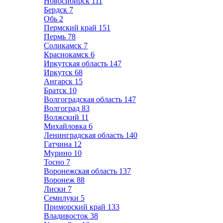
Новосибирск
111
Бердск
7
Обь
2
Пермский край
151
Пермь
78
Соликамск
7
Краснокамск
6
Иркутская область
147
Иркутск
68
Ангарск
15
Братск
10
Волгоградская область
147
Волгоград
83
Волжский
11
Михайловка
6
Ленинградская область
140
Гатчина
12
Мурино
10
Тосно
7
Воронежская область
137
Воронеж
88
Лиски
7
Семилуки
5
Приморский край
133
Владивосток
38