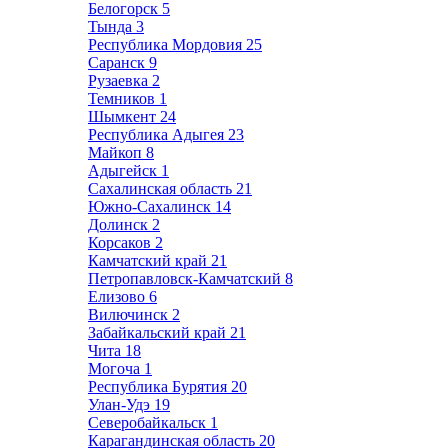
Белогорск
5
Тында
3
Республика Мордовия
25
Саранск
9
Рузаевка
2
Темников
1
Шымкент
24
Республика Адыгея
23
Майкоп
8
Адыгейск
1
Сахалинская область
21
Южно-Сахалинск
14
Долинск
2
Корсаков
2
Камчатский край
21
Петропавловск-Камчатский
8
Елизово
6
Вилючинск
2
Забайкальский край
21
Чита
18
Могоча
1
Республика Бурятия
20
Улан-Удэ
19
Северобайкальск
1
Карагандинская область
20