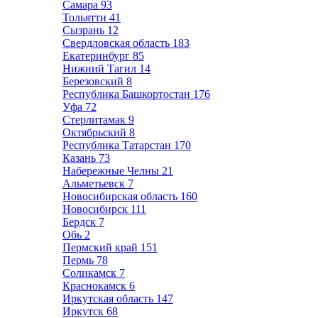
Самара
93
Тольятти
41
Сызрань
12
Свердловская область
183
Екатеринбург
85
Нижний Тагил
14
Березовский
8
Республика Башкортостан
176
Уфа
72
Стерлитамак
9
Октябрьский
8
Республика Татарстан
170
Казань
73
Набережные Челны
21
Альметьевск
7
Новосибирская область
160
Новосибирск
111
Бердск
7
Обь
2
Пермский край
151
Пермь
78
Соликамск
7
Краснокамск
6
Иркутская область
147
Иркутск
68