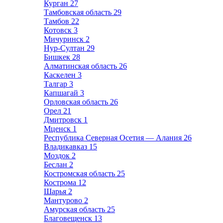
Курган
27
Тамбовская область
29
Тамбов
22
Котовск
3
Мичуринск
2
Нур-Султан
29
Бишкек
28
Алматинская область
26
Каскелен
3
Талгар
3
Капшагай
3
Орловская область
26
Орел
21
Дмитровск
1
Мценск
1
Республика Северная Осетия — Алания
26
Владикавказ
15
Моздок
2
Беслан
2
Костромская область
25
Кострома
12
Шарья
2
Мантурово
2
Амурская область
25
Благовещенск
13