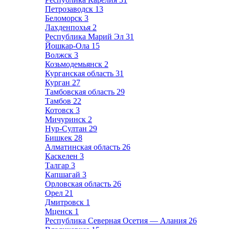
Петрозаводск
13
Беломорск
3
Лахденпохья
2
Республика Марий Эл
31
Йошкар-Ола
15
Волжск
3
Козьмодемьянск
2
Курганская область
31
Курган
27
Тамбовская область
29
Тамбов
22
Котовск
3
Мичуринск
2
Нур-Султан
29
Бишкек
28
Алматинская область
26
Каскелен
3
Талгар
3
Капшагай
3
Орловская область
26
Орел
21
Дмитровск
1
Мценск
1
Республика Северная Осетия — Алания
26