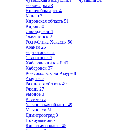
Чувашская Республика — Чувашия
51
Чебоксары
28
Новочебоксарск
4
Канаш
2
Кировская область
51
Киров
30
Слободской
4
Омутнинск
2
Республика Хакасия
50
Абакан
25
Черногорск
12
Саяногорск
5
Хабаровский край
49
Хабаровск
37
Комсомольск-на-Амуре
8
Амурск
2
Рязанская область
49
Рязань
27
Рыбное
3
Касимов
2
Ульяновская область
49
Ульяновск
31
Димитровград
3
Новоульяновск
1
Киевская область
46