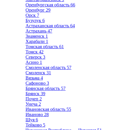
Оренбургская область
66
Оренбург
29
Орск
7
Бузулук
6
Астраханская область
64
Астрахань
47
Знаменск
1
Харабали
1
Томская область
61
Томск
42
Северск
3
Асино
1
Смоленская область
57
Смоленск
31
Вязьма
4
Сафоново
3
Брянская область
57
Брянск
39
Почеп
2
Унеча
2
Ивановская область
55
Иваново
28
Шуя
6
Тейково
5