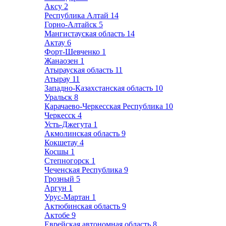
Аксу
2
Республика Алтай
14
Горно-Алтайск
5
Мангистауская область
14
Актау
6
Форт-Шевченко
1
Жанаозен
1
Атырауская область
11
Атырау
11
Западно-Казахстанская область
10
Уральск
8
Карачаево-Черкесская Республика
10
Черкесск
4
Усть-Джегута
1
Акмолинская область
9
Кокшетау
4
Косшы
1
Степногорск
1
Чеченская Республика
9
Грозный
5
Аргун
1
Урус-Мартан
1
Актюбинская область
9
Актобе
9
Еврейская автономная область
8