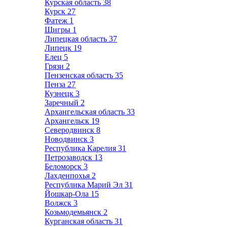
Курская область
38
Курск
27
Фатеж
1
Щигры
1
Липецкая область
37
Липецк
19
Елец
5
Грязи
2
Пензенская область
35
Пенза
27
Кузнецк
3
Заречный
2
Архангельская область
33
Архангельск
19
Северодвинск
8
Новодвинск
3
Республика Карелия
31
Петрозаводск
13
Беломорск
3
Лахденпохья
2
Республика Марий Эл
31
Йошкар-Ола
15
Волжск
3
Козьмодемьянск
2
Курганская область
31