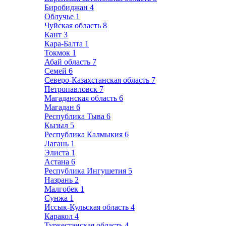
Биробиджан
4
Облучье
1
Чуйская область
8
Кант
3
Кара-Балта
1
Токмок
1
Абай область
7
Семей
6
Северо-Казахстанская область
7
Петропавловск
7
Магаданская область
6
Магадан
6
Республика Тыва
6
Кызыл
5
Республика Калмыкия
6
Лагань
1
Элиста
1
Астана
6
Республика Ингушетия
5
Назрань
2
Малгобек
1
Сунжа
1
Иссык-Кульская область
4
Каракол
4
Туркестанская область
4