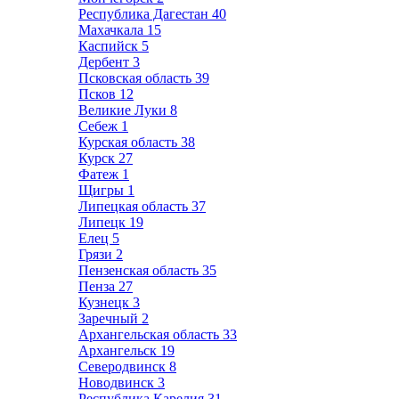
Республика Дагестан
40
Махачкала
15
Каспийск
5
Дербент
3
Псковская область
39
Псков
12
Великие Луки
8
Себеж
1
Курская область
38
Курск
27
Фатеж
1
Щигры
1
Липецкая область
37
Липецк
19
Елец
5
Грязи
2
Пензенская область
35
Пенза
27
Кузнецк
3
Заречный
2
Архангельская область
33
Архангельск
19
Северодвинск
8
Новодвинск
3
Республика Карелия
31