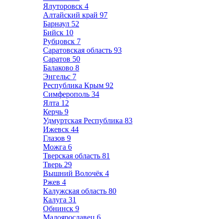
Ялуторовск
4
Алтайский край
97
Барнаул
52
Бийск
10
Рубцовск
7
Саратовская область
93
Саратов
50
Балаково
8
Энгельс
7
Республика Крым
92
Симферополь
34
Ялта
12
Керчь
9
Удмуртская Республика
83
Ижевск
44
Глазов
9
Можга
6
Тверская область
81
Тверь
29
Вышний Волочёк
4
Ржев
4
Калужская область
80
Калуга
31
Обнинск
9
Малоярославец
6