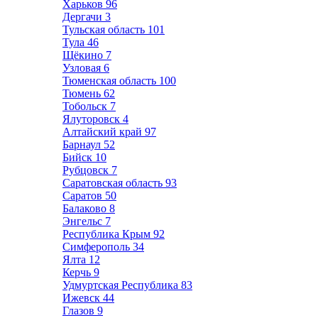
Харьков
96
Дергачи
3
Тульская область
101
Тула
46
Щёкино
7
Узловая
6
Тюменская область
100
Тюмень
62
Тобольск
7
Ялуторовск
4
Алтайский край
97
Барнаул
52
Бийск
10
Рубцовск
7
Саратовская область
93
Саратов
50
Балаково
8
Энгельс
7
Республика Крым
92
Симферополь
34
Ялта
12
Керчь
9
Удмуртская Республика
83
Ижевск
44
Глазов
9