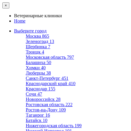
×
Ветеринарные клиники
Home
Выберите город
Москва
865
Зеленоград
13
Щербинка
7
Троицк
4
Московская область
797
Балашиха
50
Химки
40
Люберцы
38
Санкт-Петербург
451
Краснодарский край
410
Краснодар
155
Сочи
47
Новороссийск
28
Ростовская область
222
Ростов-на-Дону
109
Таганрог
16
Батайск
10
Нижегородская область
199
Нижний Новгород
101