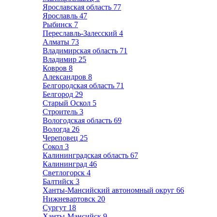
Ярославская область
77
Ярославль
47
Рыбинск
7
Переславль-Залесский
4
Алматы
73
Владимирская область
71
Владимир
25
Ковров
8
Александров
8
Белгородская область
71
Белгород
29
Старый Оскол
5
Строитель
3
Вологодская область
69
Вологда
26
Череповец
25
Сокол
3
Калининградская область
67
Калининград
46
Светлогорск
4
Балтийск
3
Ханты-Мансийский автономный округ
66
Нижневартовск
20
Сургут
18
Ханты-Мансийск
9