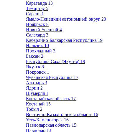
Караганда
13
Темиртау
5
Сарань
1
Ямало-Ненецкий автономный округ
20
Ноябрьск
8
Новый Уренгой
4
Салехард
3
Кабардино-Балкарская Республика
19
Нальчик
10
Прохладный
3
Баксан
2
Республика Саха (Якутия)
19
Якутск
8
Покровск
1
Чувашская Республика
17
Алатырь
3
Ядрин
2
Шумерля
1
Костанайская область
17
Костанай
15
Тобыл
2
Восточно-Казахстанская область
16
Усть-Каменогорск
16
Павлодарская область
15
Павлодар
13