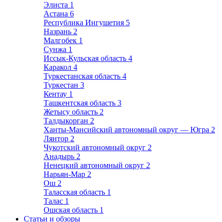
Элиста
1
Астана
6
Республика Ингушетия
5
Назрань
2
Малгобек
1
Сунжа
1
Иссык-Кульская область
4
Каракол
4
Туркестанская область
4
Туркестан
3
Кентау
1
Ташкентская область
3
Жетысу область
2
Талдыкорган
2
Ханты-Мансийский автономный округ — Югра
2
Лянтор
2
Чукотский автономный округ
2
Анадырь
2
Ненецкий автономный округ
2
Нарьян-Мар
2
Ош
2
Таласская область
1
Талас
1
Ошская область
1
Статьи и обзоры