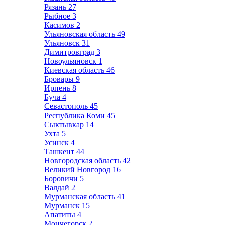
Рязань
27
Рыбное
3
Касимов
2
Ульяновская область
49
Ульяновск
31
Димитровград
3
Новоульяновск
1
Киевская область
46
Бровары
9
Ирпень
8
Буча
4
Севастополь
45
Республика Коми
45
Сыктывкар
14
Ухта
5
Усинск
4
Ташкент
44
Новгородская область
42
Великий Новгород
16
Боровичи
5
Валдай
2
Мурманская область
41
Мурманск
15
Апатиты
4
Мончегорск
2