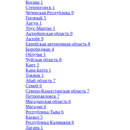
Косшы
1
Степногорск
1
Чеченская Республика
9
Грозный
5
Аргун
1
Урус-Мартан
1
Актюбинская область
9
Актобе
9
Еврейская автономная область
8
Биробиджан
4
Облучье
1
Чуйская область
8
Кант
3
Кара-Балта
1
Токмок
1
Абай область
7
Семей
6
Северо-Казахстанская область
7
Петропавловск
7
Магаданская область
6
Магадан
6
Республика Тыва
6
Кызыл
5
Республика Калмыкия
6
Лагань
1