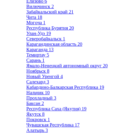
Елизово
6
Вилючинск
2
Забайкальский край
21
Чита
18
Могоча
1
Республика Бурятия
20
Улан-Удэ
19
Северобайкальск
1
Карагандинская область
20
Караганда
13
Темиртау
5
Сарань
1
Ямало-Ненецкий автономный округ
20
Ноябрьск
8
Новый Уренгой
4
Салехард
3
Кабардино-Балкарская Республика
19
Нальчик
10
Прохладный
3
Баксан
2
Республика Саха (Якутия)
19
Якутск
8
Покровск
1
Чувашская Республика
17
Алатырь
3