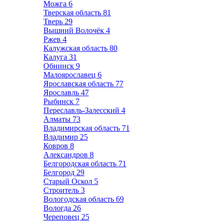
Можга
6
Тверская область
81
Тверь
29
Вышний Волочёк
4
Ржев
4
Калужская область
80
Калуга
31
Обнинск
9
Малоярославец
6
Ярославская область
77
Ярославль
47
Рыбинск
7
Переславль-Залесский
4
Алматы
73
Владимирская область
71
Владимир
25
Ковров
8
Александров
8
Белгородская область
71
Белгород
29
Старый Оскол
5
Строитель
3
Вологодская область
69
Вологда
26
Череповец
25