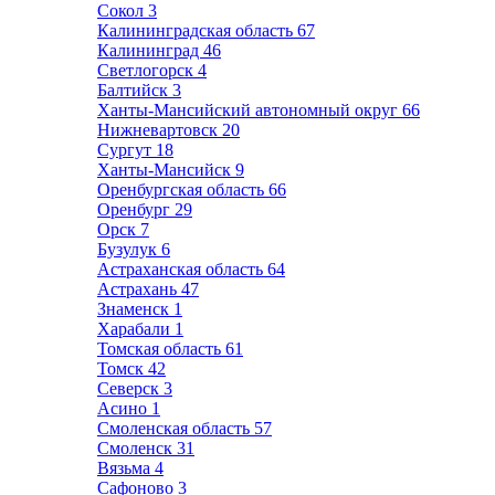
Сокол
3
Калининградская область
67
Калининград
46
Светлогорск
4
Балтийск
3
Ханты-Мансийский автономный округ
66
Нижневартовск
20
Сургут
18
Ханты-Мансийск
9
Оренбургская область
66
Оренбург
29
Орск
7
Бузулук
6
Астраханская область
64
Астрахань
47
Знаменск
1
Харабали
1
Томская область
61
Томск
42
Северск
3
Асино
1
Смоленская область
57
Смоленск
31
Вязьма
4
Сафоново
3