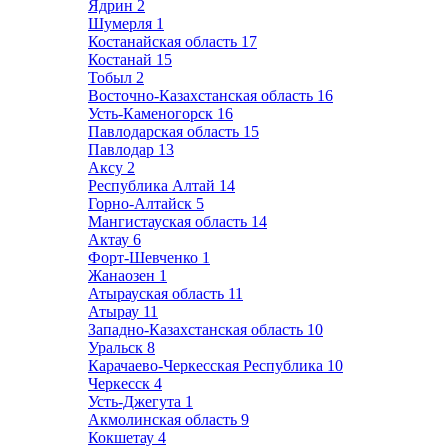
Ядрин
2
Шумерля
1
Костанайская область
17
Костанай
15
Тобыл
2
Восточно-Казахстанская область
16
Усть-Каменогорск
16
Павлодарская область
15
Павлодар
13
Аксу
2
Республика Алтай
14
Горно-Алтайск
5
Мангистауская область
14
Актау
6
Форт-Шевченко
1
Жанаозен
1
Атырауская область
11
Атырау
11
Западно-Казахстанская область
10
Уральск
8
Карачаево-Черкесская Республика
10
Черкесск
4
Усть-Джегута
1
Акмолинская область
9
Кокшетау
4