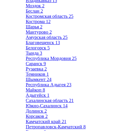
Владикавказ
15
Моздок
2
Беслан
2
Костромская область
25
Кострома
12
Шарья
2
Мантурово
2
Амурская область
25
Благовещенск
13
Белогорск
5
Тында
3
Республика Мордовия
25
Саранск
9
Рузаевка
2
Темников
1
Шымкент
24
Республика Адыгея
23
Майкоп
8
Адыгейск
1
Сахалинская область
21
Южно-Сахалинск
14
Долинск
2
Корсаков
2
Камчатский край
21
Петропавловск-Камчатский
8