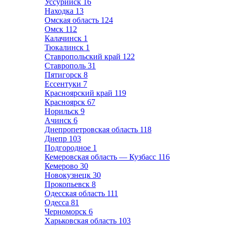
Уссурийск
16
Находка
13
Омская область
124
Омск
112
Калачинск
1
Тюкалинск
1
Ставропольский край
122
Ставрополь
31
Пятигорск
8
Ессентуки
7
Красноярский край
119
Красноярск
67
Норильск
9
Ачинск
6
Днепропетровская область
118
Днепр
103
Подгородное
1
Кемеровская область — Кузбасс
116
Кемерово
30
Новокузнецк
30
Прокопьевск
8
Одесская область
111
Одесса
81
Черноморск
6
Харьковская область
103