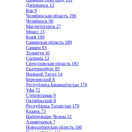
Дзержинск
12
Бор
9
Челябинская область
196
Челябинск
90
Магнитогорск
27
Миасс
15
Киев
190
Самарская область
189
Самара
93
Тольятти
41
Сызрань
12
Свердловская область
183
Екатеринбург
85
Нижний Тагил
14
Березовский
8
Республика Башкортостан
176
Уфа
72
Стерлитамак
9
Октябрьский
8
Республика Татарстан
170
Казань
73
Набережные Челны
21
Альметьевск
7
Новосибирская область
160