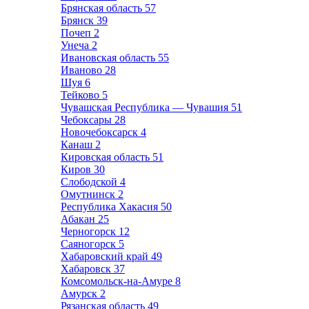
Брянская область
57
Брянск
39
Почеп
2
Унеча
2
Ивановская область
55
Иваново
28
Шуя
6
Тейково
5
Чувашская Республика — Чувашия
51
Чебоксары
28
Новочебоксарск
4
Канаш
2
Кировская область
51
Киров
30
Слободской
4
Омутнинск
2
Республика Хакасия
50
Абакан
25
Черногорск
12
Саяногорск
5
Хабаровский край
49
Хабаровск
37
Комсомольск-на-Амуре
8
Амурск
2
Рязанская область
49