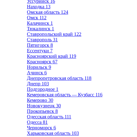
Уссурийск
16
Находка
13
Омская область
124
Омск
112
Калачинск
1
Тюкалинск
1
Ставропольский край
122
Ставрополь
31
Пятигорск
8
Ессентуки
7
Красноярский край
119
Красноярск
67
Норильск
9
Ачинск
6
Днепропетровская область
118
Днепр
103
Подгородное
1
Кемеровская область — Кузбасс
116
Кемерово
30
Новокузнецк
30
Прокопьевск
8
Одесская область
111
Одесса
81
Черноморск
6
Харьковская область
103