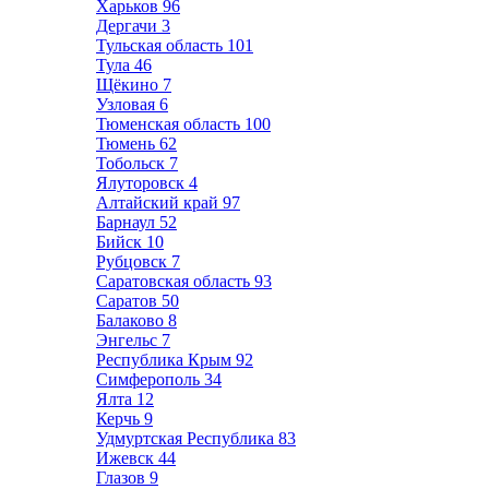
Харьков
96
Дергачи
3
Тульская область
101
Тула
46
Щёкино
7
Узловая
6
Тюменская область
100
Тюмень
62
Тобольск
7
Ялуторовск
4
Алтайский край
97
Барнаул
52
Бийск
10
Рубцовск
7
Саратовская область
93
Саратов
50
Балаково
8
Энгельс
7
Республика Крым
92
Симферополь
34
Ялта
12
Керчь
9
Удмуртская Республика
83
Ижевск
44
Глазов
9