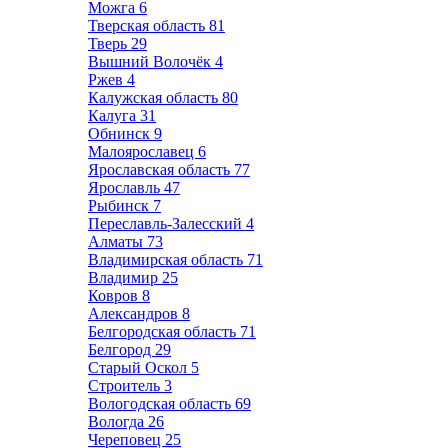
Можга
6
Тверская область
81
Тверь
29
Вышний Волочёк
4
Ржев
4
Калужская область
80
Калуга
31
Обнинск
9
Малоярославец
6
Ярославская область
77
Ярославль
47
Рыбинск
7
Переславль-Залесский
4
Алматы
73
Владимирская область
71
Владимир
25
Ковров
8
Александров
8
Белгородская область
71
Белгород
29
Старый Оскол
5
Строитель
3
Вологодская область
69
Вологда
26
Череповец
25