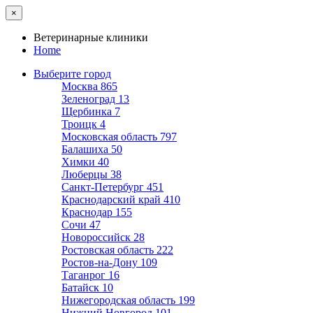
×
Ветеринарные клиники
Home
Выберите город
Москва
865
Зеленоград
13
Щербинка
7
Троицк
4
Московская область
797
Балашиха
50
Химки
40
Люберцы
38
Санкт-Петербург
451
Краснодарский край
410
Краснодар
155
Сочи
47
Новороссийск
28
Ростовская область
222
Ростов-на-Дону
109
Таганрог
16
Батайск
10
Нижегородская область
199
Нижний Новгород
101