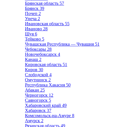
Брянская область
57
Брянск
39
Почеп
2
Унеча
2
Ивановская область
55
Иваново
28
Шуя
6
Тейково
5
Чувашская Республика — Чувашия
51
Чебоксары
28
Новочебоксарск
4
Канаш
2
Кировская область
51
Киров
30
Слободской
4
Омутнинск
2
Республика Хакасия
50
Абакан
25
Черногорск
12
Саяногорск
5
Хабаровский край
49
Хабаровск
37
Комсомольск-на-Амуре
8
Амурск
2
Рязанская область
49