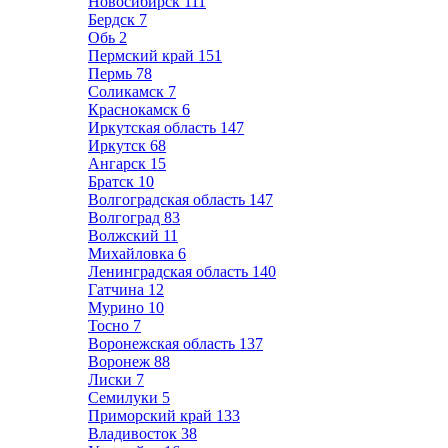
Новосибирск
111
Бердск
7
Обь
2
Пермский край
151
Пермь
78
Соликамск
7
Краснокамск
6
Иркутская область
147
Иркутск
68
Ангарск
15
Братск
10
Волгоградская область
147
Волгоград
83
Волжский
11
Михайловка
6
Ленинградская область
140
Гатчина
12
Мурино
10
Тосно
7
Воронежская область
137
Воронеж
88
Лиски
7
Семилуки
5
Приморский край
133
Владивосток
38