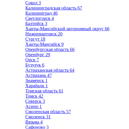
Сокол
3
Калининградская область
67
Калининград
46
Светлогорск
4
Балтийск
3
Ханты-Мансийский автономный округ
66
Нижневартовск
20
Сургут
18
Ханты-Мансийск
9
Оренбургская область
66
Оренбург
29
Орск
7
Бузулук
6
Астраханская область
64
Астрахань
47
Знаменск
1
Харабали
1
Томская область
61
Томск
42
Северск
3
Асино
1
Смоленская область
57
Смоленск
31
Вязьма
4
Сафоново
3