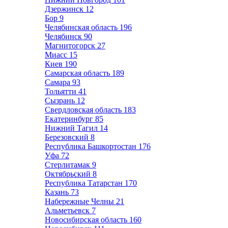
Дзержинск
12
Бор
9
Челябинская область
196
Челябинск
90
Магнитогорск
27
Миасс
15
Киев
190
Самарская область
189
Самара
93
Тольятти
41
Сызрань
12
Свердловская область
183
Екатеринбург
85
Нижний Тагил
14
Березовский
8
Республика Башкортостан
176
Уфа
72
Стерлитамак
9
Октябрьский
8
Республика Татарстан
170
Казань
73
Набережные Челны
21
Альметьевск
7
Новосибирская область
160