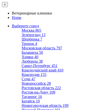
×
Ветеринарные клиники
Home
Выберите город
Москва
865
Зеленоград
13
Щербинка
7
Троицк
4
Московская область
797
Балашиха
50
Химки
40
Люберцы
38
Санкт-Петербург
451
Краснодарский край
410
Краснодар
155
Сочи
47
Новороссийск
28
Ростовская область
222
Ростов-на-Дону
109
Таганрог
16
Батайск
10
Нижегородская область
199
Нижний Новгород
101