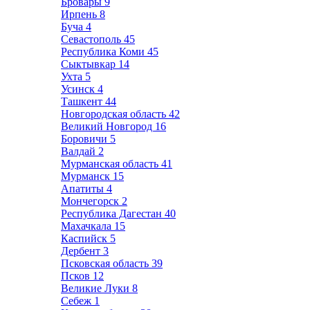
Бровары
9
Ирпень
8
Буча
4
Севастополь
45
Республика Коми
45
Сыктывкар
14
Ухта
5
Усинск
4
Ташкент
44
Новгородская область
42
Великий Новгород
16
Боровичи
5
Валдай
2
Мурманская область
41
Мурманск
15
Апатиты
4
Мончегорск
2
Республика Дагестан
40
Махачкала
15
Каспийск
5
Дербент
3
Псковская область
39
Псков
12
Великие Луки
8
Себеж
1