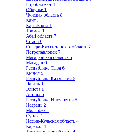
Биробиджан
4
Облучье
1
Чуйская область
8
Кант
3
Кара-Балта
1
Токмок
1
Абай область
7
Семей
6
Северо-Казахстанская область
7
Петропавловск
7
Магаданская область
6
Магадан
6
Республика Тыва
6
Кызыл
5
Республика Калмыкия
6
Лагань
1
Элиста
1
Астана
6
Республика Ингушетия
5
Назрань
2
Малгобек
1
Сунжа
1
Иссык-Кульская область
4
Каракол
4
Туркестанская область
4