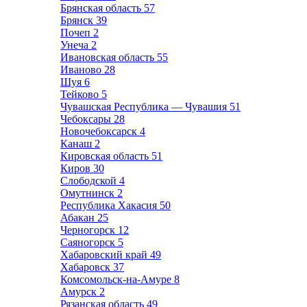
Брянская область
57
Брянск
39
Почеп
2
Унеча
2
Ивановская область
55
Иваново
28
Шуя
6
Тейково
5
Чувашская Республика — Чувашия
51
Чебоксары
28
Новочебоксарск
4
Канаш
2
Кировская область
51
Киров
30
Слободской
4
Омутнинск
2
Республика Хакасия
50
Абакан
25
Черногорск
12
Саяногорск
5
Хабаровский край
49
Хабаровск
37
Комсомольск-на-Амуре
8
Амурск
2
Рязанская область
49