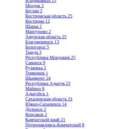
Владикавказ
15
Моздок
2
Беслан
2
Костромская область
25
Кострома
12
Шарья
2
Мантурово
2
Амурская область
25
Благовещенск
13
Белогорск
5
Тында
3
Республика Мордовия
25
Саранск
9
Рузаевка
2
Темников
1
Шымкент
24
Республика Адыгея
23
Майкоп
8
Адыгейск
1
Сахалинская область
21
Южно-Сахалинск
14
Долинск
2
Корсаков
2
Камчатский край
21
Петропавловск-Камчатский
8