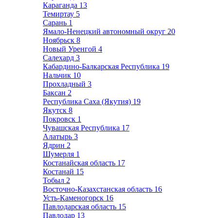
Караганда
13
Темиртау
5
Сарань
1
Ямало-Ненецкий автономный округ
20
Ноябрьск
8
Новый Уренгой
4
Салехард
3
Кабардино-Балкарская Республика
19
Нальчик
10
Прохладный
3
Баксан
2
Республика Саха (Якутия)
19
Якутск
8
Покровск
1
Чувашская Республика
17
Алатырь
3
Ядрин
2
Шумерля
1
Костанайская область
17
Костанай
15
Тобыл
2
Восточно-Казахстанская область
16
Усть-Каменогорск
16
Павлодарская область
15
Павлодар
13