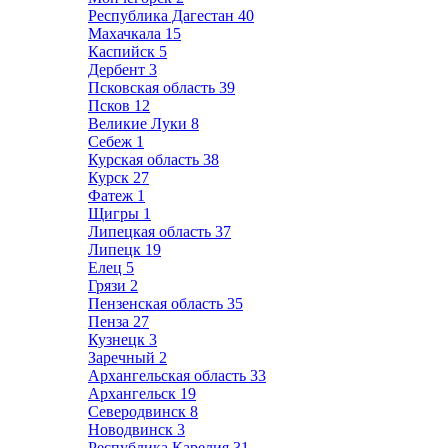
Республика Дагестан
40
Махачкала
15
Каспийск
5
Дербент
3
Псковская область
39
Псков
12
Великие Луки
8
Себеж
1
Курская область
38
Курск
27
Фатеж
1
Щигры
1
Липецкая область
37
Липецк
19
Елец
5
Грязи
2
Пензенская область
35
Пенза
27
Кузнецк
3
Заречный
2
Архангельская область
33
Архангельск
19
Северодвинск
8
Новодвинск
3
Республика Карелия
31