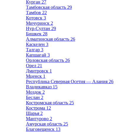
Курган
27
Тамбовская область
29
Тамбов
22
Котовск
3
Мичуринск
2
Нур-Султан
29
Бишкек
28
Алматинская область
26
Каскелен
3
Талгар
3
Капшагай
3
Орловская область
26
Орел
21
Дмитровск
1
Мценск
1
Республика Северная Осетия — Алания
26
Владикавказ
15
Моздок
2
Беслан
2
Костромская область
25
Кострома
12
Шарья
2
Мантурово
2
Амурская область
25
Благовещенск
13