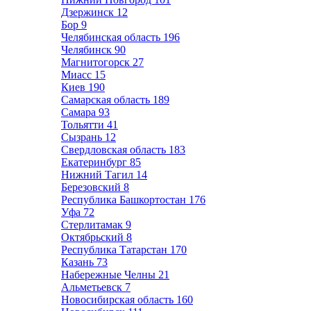
Дзержинск
12
Бор
9
Челябинская область
196
Челябинск
90
Магнитогорск
27
Миасс
15
Киев
190
Самарская область
189
Самара
93
Тольятти
41
Сызрань
12
Свердловская область
183
Екатеринбург
85
Нижний Тагил
14
Березовский
8
Республика Башкортостан
176
Уфа
72
Стерлитамак
9
Октябрьский
8
Республика Татарстан
170
Казань
73
Набережные Челны
21
Альметьевск
7
Новосибирская область
160