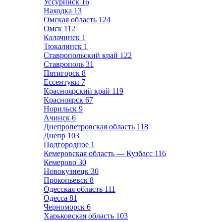
Уссурийск
16
Находка
13
Омская область
124
Омск
112
Калачинск
1
Тюкалинск
1
Ставропольский край
122
Ставрополь
31
Пятигорск
8
Ессентуки
7
Красноярский край
119
Красноярск
67
Норильск
9
Ачинск
6
Днепропетровская область
118
Днепр
103
Подгородное
1
Кемеровская область — Кузбасс
116
Кемерово
30
Новокузнецк
30
Прокопьевск
8
Одесская область
111
Одесса
81
Черноморск
6
Харьковская область
103