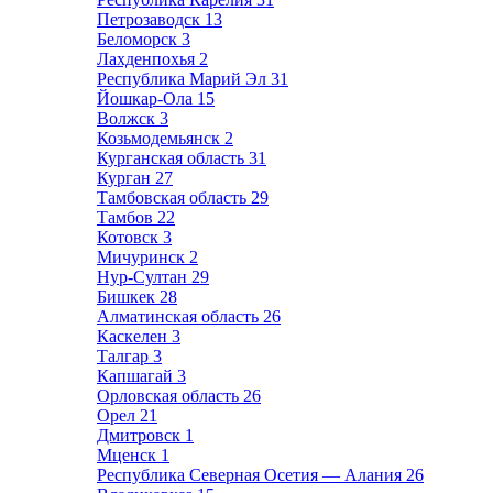
Петрозаводск
13
Беломорск
3
Лахденпохья
2
Республика Марий Эл
31
Йошкар-Ола
15
Волжск
3
Козьмодемьянск
2
Курганская область
31
Курган
27
Тамбовская область
29
Тамбов
22
Котовск
3
Мичуринск
2
Нур-Султан
29
Бишкек
28
Алматинская область
26
Каскелен
3
Талгар
3
Капшагай
3
Орловская область
26
Орел
21
Дмитровск
1
Мценск
1
Республика Северная Осетия — Алания
26