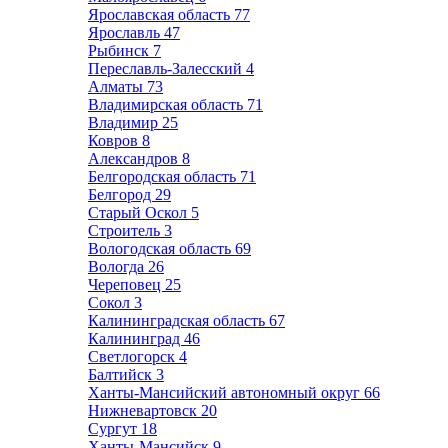
Ярославская область
77
Ярославль
47
Рыбинск
7
Переславль-Залесский
4
Алматы
73
Владимирская область
71
Владимир
25
Ковров
8
Александров
8
Белгородская область
71
Белгород
29
Старый Оскол
5
Строитель
3
Вологодская область
69
Вологда
26
Череповец
25
Сокол
3
Калининградская область
67
Калининград
46
Светлогорск
4
Балтийск
3
Ханты-Мансийский автономный округ
66
Нижневартовск
20
Сургут
18
Ханты-Мансийск
9