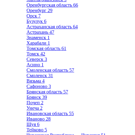
Оренбургская область
66
Оренбург
29
Орск
7
Бузулук
6
Астраханская область
64
Астрахань
47
Знаменск
1
Харабали
1
Томская область
61
Томск
42
Северск
3
Асино
1
Смоленская область
57
Смоленск
31
Вязьма
4
Сафоново
3
Брянская область
57
Брянск
39
Почеп
2
Унеча
2
Ивановская область
55
Иваново
28
Шуя
6
Тейково
5