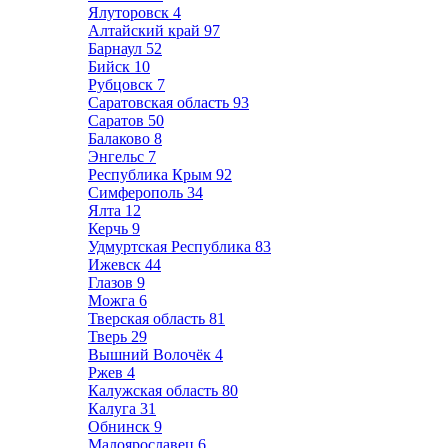
Ялуторовск
4
Алтайский край
97
Барнаул
52
Бийск
10
Рубцовск
7
Саратовская область
93
Саратов
50
Балаково
8
Энгельс
7
Республика Крым
92
Симферополь
34
Ялта
12
Керчь
9
Удмуртская Республика
83
Ижевск
44
Глазов
9
Можга
6
Тверская область
81
Тверь
29
Вышний Волочёк
4
Ржев
4
Калужская область
80
Калуга
31
Обнинск
9
Малоярославец
6