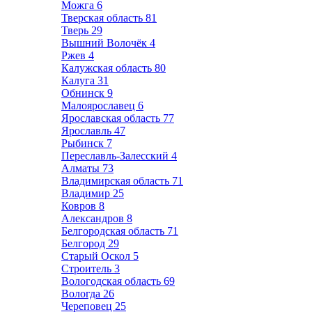
Можга
6
Тверская область
81
Тверь
29
Вышний Волочёк
4
Ржев
4
Калужская область
80
Калуга
31
Обнинск
9
Малоярославец
6
Ярославская область
77
Ярославль
47
Рыбинск
7
Переславль-Залесский
4
Алматы
73
Владимирская область
71
Владимир
25
Ковров
8
Александров
8
Белгородская область
71
Белгород
29
Старый Оскол
5
Строитель
3
Вологодская область
69
Вологда
26
Череповец
25