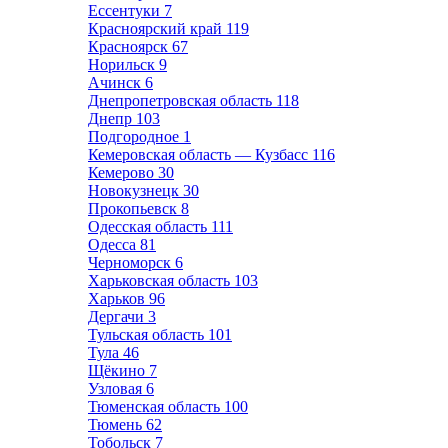
Ессентуки
7
Красноярский край
119
Красноярск
67
Норильск
9
Ачинск
6
Днепропетровская область
118
Днепр
103
Подгородное
1
Кемеровская область — Кузбасс
116
Кемерово
30
Новокузнецк
30
Прокопьевск
8
Одесская область
111
Одесса
81
Черноморск
6
Харьковская область
103
Харьков
96
Дергачи
3
Тульская область
101
Тула
46
Щёкино
7
Узловая
6
Тюменская область
100
Тюмень
62
Тобольск
7