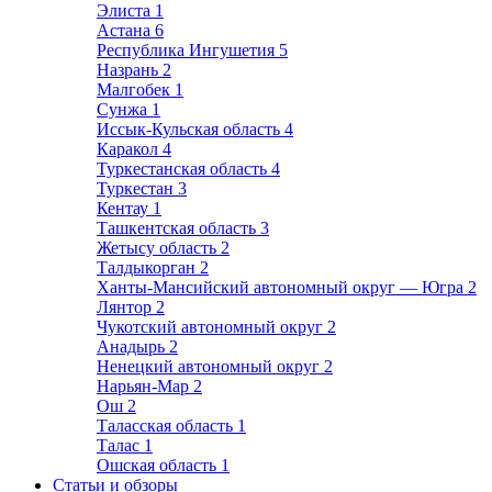
Элиста
1
Астана
6
Республика Ингушетия
5
Назрань
2
Малгобек
1
Сунжа
1
Иссык-Кульская область
4
Каракол
4
Туркестанская область
4
Туркестан
3
Кентау
1
Ташкентская область
3
Жетысу область
2
Талдыкорган
2
Ханты-Мансийский автономный округ — Югра
2
Лянтор
2
Чукотский автономный округ
2
Анадырь
2
Ненецкий автономный округ
2
Нарьян-Мар
2
Ош
2
Таласская область
1
Талас
1
Ошская область
1
Статьи и обзоры