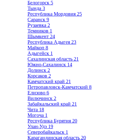
Белогорск
5
Тында
3
Республика Мордовия
25
Саранск
9
Рузаевка
2
Темников
1
Шымкент
24
Республика Адыгея
23
Майкоп
8
Адыгейск
1
Сахалинская область
21
Южно-Сахалинск
14
Долинск
2
Корсаков
2
Камчатский край
21
Петропавловск-Камчатский
8
Елизово
6
Вилючинск
2
Забайкальский край
21
Чита
18
Могоча
1
Республика Бурятия
20
Улан-Удэ
19
Северобайкальск
1
Карагандинская область
20