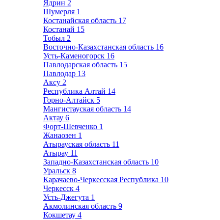
Ядрин
2
Шумерля
1
Костанайская область
17
Костанай
15
Тобыл
2
Восточно-Казахстанская область
16
Усть-Каменогорск
16
Павлодарская область
15
Павлодар
13
Аксу
2
Республика Алтай
14
Горно-Алтайск
5
Мангистауская область
14
Актау
6
Форт-Шевченко
1
Жанаозен
1
Атырауская область
11
Атырау
11
Западно-Казахстанская область
10
Уральск
8
Карачаево-Черкесская Республика
10
Черкесск
4
Усть-Джегута
1
Акмолинская область
9
Кокшетау
4