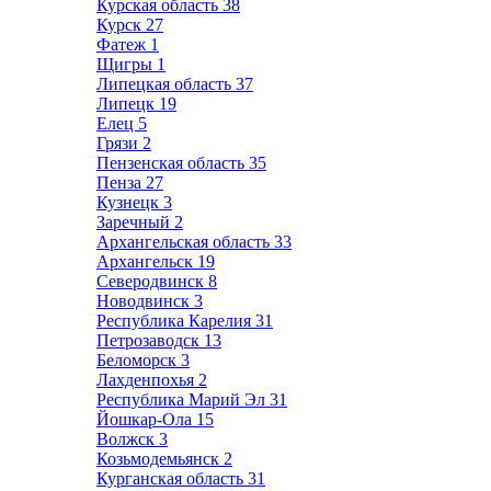
Курская область
38
Курск
27
Фатеж
1
Щигры
1
Липецкая область
37
Липецк
19
Елец
5
Грязи
2
Пензенская область
35
Пенза
27
Кузнецк
3
Заречный
2
Архангельская область
33
Архангельск
19
Северодвинск
8
Новодвинск
3
Республика Карелия
31
Петрозаводск
13
Беломорск
3
Лахденпохья
2
Республика Марий Эл
31
Йошкар-Ола
15
Волжск
3
Козьмодемьянск
2
Курганская область
31