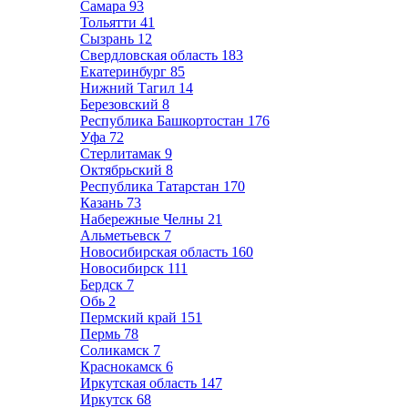
Самара
93
Тольятти
41
Сызрань
12
Свердловская область
183
Екатеринбург
85
Нижний Тагил
14
Березовский
8
Республика Башкортостан
176
Уфа
72
Стерлитамак
9
Октябрьский
8
Республика Татарстан
170
Казань
73
Набережные Челны
21
Альметьевск
7
Новосибирская область
160
Новосибирск
111
Бердск
7
Обь
2
Пермский край
151
Пермь
78
Соликамск
7
Краснокамск
6
Иркутская область
147
Иркутск
68