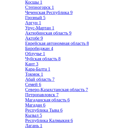
Косшы
1
Степногорск
1
Чеченская Республика
9
Грозный
5
Аргун
1
Урус-Мартан
1
Актюбинская область
9
Актобе
9
Еврейская автономная область
8
Биробиджан
4
Облучье
1
Чуйская область
8
Кант
3
Кара-Балта
1
Токмок
1
Абай область
7
Семей
6
Северо-Казахстанская область
7
Петропавловск
7
Магаданская область
6
Магадан
6
Республика Тыва
6
Кызыл
5
Республика Калмыкия
6
Лагань
1