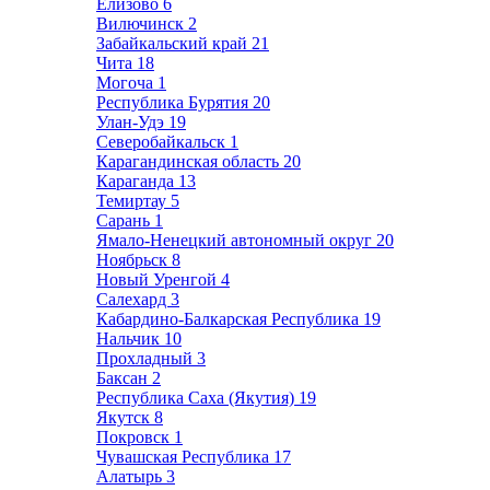
Елизово
6
Вилючинск
2
Забайкальский край
21
Чита
18
Могоча
1
Республика Бурятия
20
Улан-Удэ
19
Северобайкальск
1
Карагандинская область
20
Караганда
13
Темиртау
5
Сарань
1
Ямало-Ненецкий автономный округ
20
Ноябрьск
8
Новый Уренгой
4
Салехард
3
Кабардино-Балкарская Республика
19
Нальчик
10
Прохладный
3
Баксан
2
Республика Саха (Якутия)
19
Якутск
8
Покровск
1
Чувашская Республика
17
Алатырь
3