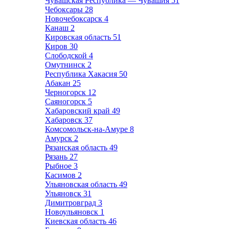
Чувашская Республика — Чувашия
51
Чебоксары
28
Новочебоксарск
4
Канаш
2
Кировская область
51
Киров
30
Слободской
4
Омутнинск
2
Республика Хакасия
50
Абакан
25
Черногорск
12
Саяногорск
5
Хабаровский край
49
Хабаровск
37
Комсомольск-на-Амуре
8
Амурск
2
Рязанская область
49
Рязань
27
Рыбное
3
Касимов
2
Ульяновская область
49
Ульяновск
31
Димитровград
3
Новоульяновск
1
Киевская область
46