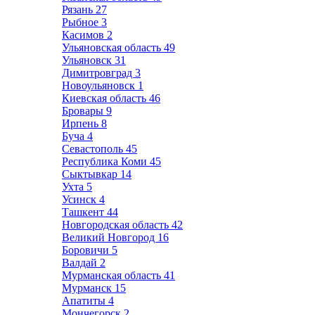
Рязань
27
Рыбное
3
Касимов
2
Ульяновская область
49
Ульяновск
31
Димитровград
3
Новоульяновск
1
Киевская область
46
Бровары
9
Ирпень
8
Буча
4
Севастополь
45
Республика Коми
45
Сыктывкар
14
Ухта
5
Усинск
4
Ташкент
44
Новгородская область
42
Великий Новгород
16
Боровичи
5
Валдай
2
Мурманская область
41
Мурманск
15
Апатиты
4
Мончегорск
2