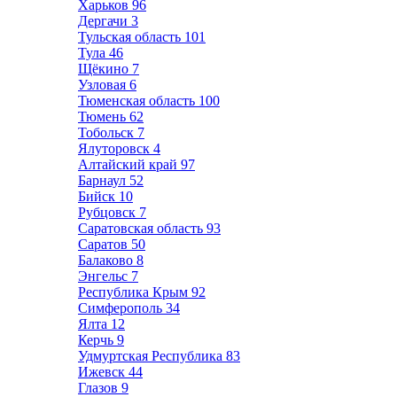
Харьков
96
Дергачи
3
Тульская область
101
Тула
46
Щёкино
7
Узловая
6
Тюменская область
100
Тюмень
62
Тобольск
7
Ялуторовск
4
Алтайский край
97
Барнаул
52
Бийск
10
Рубцовск
7
Саратовская область
93
Саратов
50
Балаково
8
Энгельс
7
Республика Крым
92
Симферополь
34
Ялта
12
Керчь
9
Удмуртская Республика
83
Ижевск
44
Глазов
9