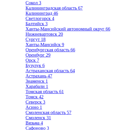
Сокол
3
Калининградская область
67
Калининград
46
Светлогорск
4
Балтийск
3
Ханты-Мансийский автономный округ
66
Нижневартовск
20
Сургут
18
Ханты-Мансийск
9
Оренбургская область
66
Оренбург
29
Орск
7
Бузулук
6
Астраханская область
64
Астрахань
47
Знаменск
1
Харабали
1
Томская область
61
Томск
42
Северск
3
Асино
1
Смоленская область
57
Смоленск
31
Вязьма
4
Сафоново
3