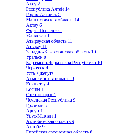
Аксу
2
Республика Алтай
14
Горно-Алтайск
5
Мангистауская область
14
Актау
6
Форт-Шевченко
1
Жанаозен
1
Атырауская область
11
Атырау
11
Западно-Казахстанская область
10
Уральск
8
Карачаево-Черкесская Республика
10
Черкесск
4
Усть-Джегута
1
Акмолинская область
9
Кокшетау
4
Косшы
1
Степногорск
1
Чеченская Республика
9
Грозный
5
Аргун
1
Урус-Мартан
1
Актюбинская область
9
Актобе
9
Еврейская автономная область
8