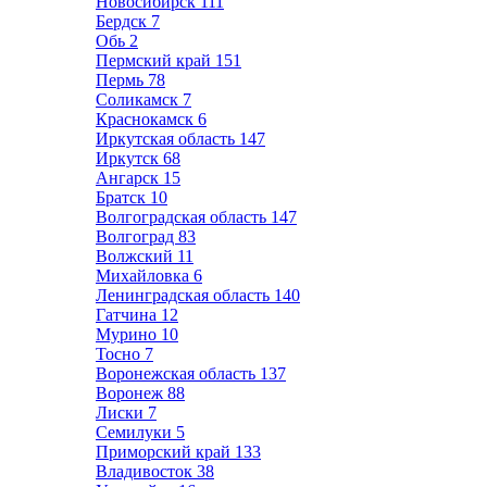
Новосибирск
111
Бердск
7
Обь
2
Пермский край
151
Пермь
78
Соликамск
7
Краснокамск
6
Иркутская область
147
Иркутск
68
Ангарск
15
Братск
10
Волгоградская область
147
Волгоград
83
Волжский
11
Михайловка
6
Ленинградская область
140
Гатчина
12
Мурино
10
Тосно
7
Воронежская область
137
Воронеж
88
Лиски
7
Семилуки
5
Приморский край
133
Владивосток
38