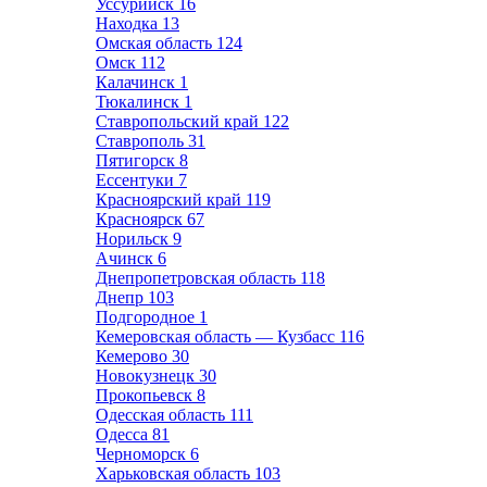
Уссурийск
16
Находка
13
Омская область
124
Омск
112
Калачинск
1
Тюкалинск
1
Ставропольский край
122
Ставрополь
31
Пятигорск
8
Ессентуки
7
Красноярский край
119
Красноярск
67
Норильск
9
Ачинск
6
Днепропетровская область
118
Днепр
103
Подгородное
1
Кемеровская область — Кузбасс
116
Кемерово
30
Новокузнецк
30
Прокопьевск
8
Одесская область
111
Одесса
81
Черноморск
6
Харьковская область
103