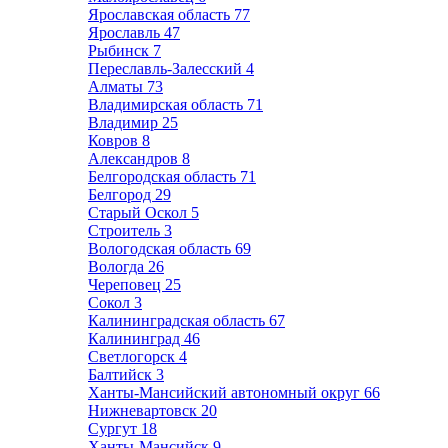
Ярославская область
77
Ярославль
47
Рыбинск
7
Переславль-Залесский
4
Алматы
73
Владимирская область
71
Владимир
25
Ковров
8
Александров
8
Белгородская область
71
Белгород
29
Старый Оскол
5
Строитель
3
Вологодская область
69
Вологда
26
Череповец
25
Сокол
3
Калининградская область
67
Калининград
46
Светлогорск
4
Балтийск
3
Ханты-Мансийский автономный округ
66
Нижневартовск
20
Сургут
18
Ханты-Мансийск
9