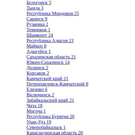
Белогорск
5
Тында
3
Республика Мордовия
25
Саранск
9
Рузаевка
2
Темников
1
Шымкент
24
Республика Адыгея
23
Майкоп
8
Адыгейск
1
Сахалинская область
21
Южно-Сахалинск
14
Долинск
2
Корсаков
2
Камчатский край
21
Петропавловск-Камчатский
8
Елизово
6
Вилючинск
2
Забайкальский край
21
Чита
18
Могоча
1
Республика Бурятия
20
Улан-Удэ
19
Северобайкальск
1
Карагандинская область
20