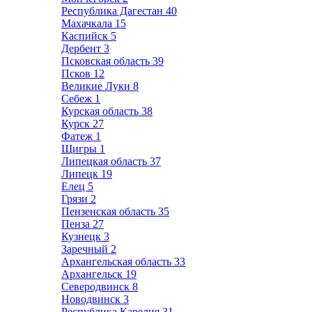
Республика Дагестан
40
Махачкала
15
Каспийск
5
Дербент
3
Псковская область
39
Псков
12
Великие Луки
8
Себеж
1
Курская область
38
Курск
27
Фатеж
1
Щигры
1
Липецкая область
37
Липецк
19
Елец
5
Грязи
2
Пензенская область
35
Пенза
27
Кузнецк
3
Заречный
2
Архангельская область
33
Архангельск
19
Северодвинск
8
Новодвинск
3
Республика Карелия
31