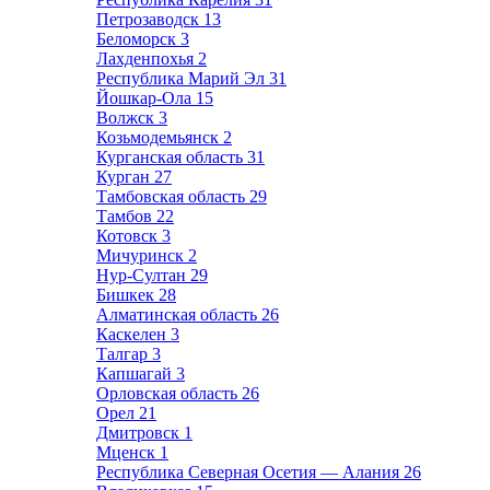
Петрозаводск
13
Беломорск
3
Лахденпохья
2
Республика Марий Эл
31
Йошкар-Ола
15
Волжск
3
Козьмодемьянск
2
Курганская область
31
Курган
27
Тамбовская область
29
Тамбов
22
Котовск
3
Мичуринск
2
Нур-Султан
29
Бишкек
28
Алматинская область
26
Каскелен
3
Талгар
3
Капшагай
3
Орловская область
26
Орел
21
Дмитровск
1
Мценск
1
Республика Северная Осетия — Алания
26