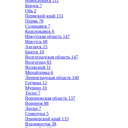
Новосибирск
111
Бердск
7
Обь
2
Пермский край
151
Пермь
78
Соликамск
7
Краснокамск
6
Иркутская область
147
Иркутск
68
Ангарск
15
Братск
10
Волгоградская область
147
Волгоград
83
Волжский
11
Михайловка
6
Ленинградская область
140
Гатчина
12
Мурино
10
Тосно
7
Воронежская область
137
Воронеж
88
Лиски
7
Семилуки
5
Приморский край
133
Владивосток
38