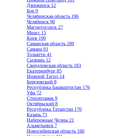
Дзержинск
12
Бор
9
Челябинская область
196
Челябинск
90
Магнитогорск
27
Миасс
15
Киев
190
Самарская область
189
Самара
93
Тольятти
41
Сызрань
12
Свердловская область
183
Екатеринбург
85
Нижний Тагил
14
Березовский
8
Республика Башкортостан
176
Уфа
72
Стерлитамак
9
Октябрьский
8
Республика Татарстан
170
Казань
73
Набережные Челны
21
Альметьевск
7
Новосибирская область
160