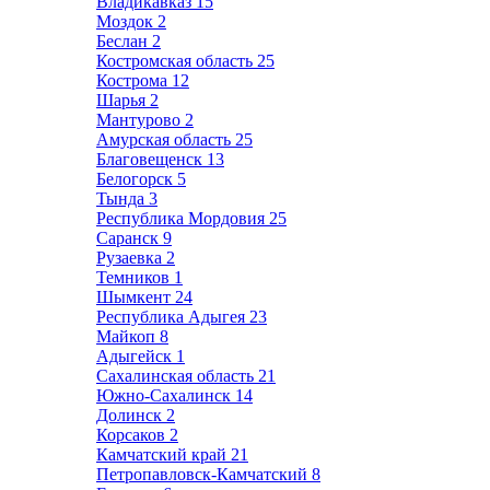
Владикавказ
15
Моздок
2
Беслан
2
Костромская область
25
Кострома
12
Шарья
2
Мантурово
2
Амурская область
25
Благовещенск
13
Белогорск
5
Тында
3
Республика Мордовия
25
Саранск
9
Рузаевка
2
Темников
1
Шымкент
24
Республика Адыгея
23
Майкоп
8
Адыгейск
1
Сахалинская область
21
Южно-Сахалинск
14
Долинск
2
Корсаков
2
Камчатский край
21
Петропавловск-Камчатский
8