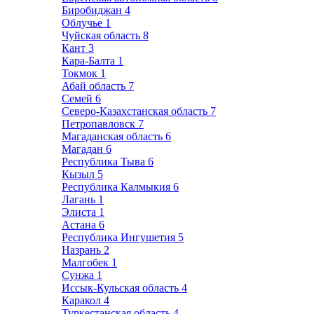
Биробиджан
4
Облучье
1
Чуйская область
8
Кант
3
Кара-Балта
1
Токмок
1
Абай область
7
Семей
6
Северо-Казахстанская область
7
Петропавловск
7
Магаданская область
6
Магадан
6
Республика Тыва
6
Кызыл
5
Республика Калмыкия
6
Лагань
1
Элиста
1
Астана
6
Республика Ингушетия
5
Назрань
2
Малгобек
1
Сунжа
1
Иссык-Кульская область
4
Каракол
4
Туркестанская область
4