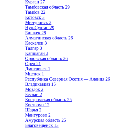
Курган
27
Тамбовская область
29
Тамбов
22
Котовск
3
Мичуринск
2
Нур-Султан
29
Бишкек
28
Алматинская область
26
Каскелен
3
Талгар
3
Капшагай
3
Орловская область
26
Орел
21
Дмитровск
1
Мценск
1
Республика Северная Осетия — Алания
26
Владикавказ
15
Моздок
2
Беслан
2
Костромская область
25
Кострома
12
Шарья
2
Мантурово
2
Амурская область
25
Благовещенск
13