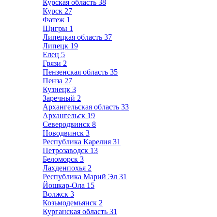
Курская область
38
Курск
27
Фатеж
1
Щигры
1
Липецкая область
37
Липецк
19
Елец
5
Грязи
2
Пензенская область
35
Пенза
27
Кузнецк
3
Заречный
2
Архангельская область
33
Архангельск
19
Северодвинск
8
Новодвинск
3
Республика Карелия
31
Петрозаводск
13
Беломорск
3
Лахденпохья
2
Республика Марий Эл
31
Йошкар-Ола
15
Волжск
3
Козьмодемьянск
2
Курганская область
31