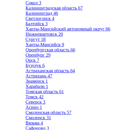
Сокол
3
Калининградская область
67
Калининград
46
Светлогорск
4
Балтийск
3
Ханты-Мансийский автономный округ
66
Нижневартовск
20
Сургут
18
Ханты-Мансийск
9
Оренбургская область
66
Оренбург
29
Орск
7
Бузулук
6
Астраханская область
64
Астрахань
47
Знаменск
1
Харабали
1
Томская область
61
Томск
42
Северск
3
Асино
1
Смоленская область
57
Смоленск
31
Вязьма
4
Сафоново
3