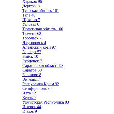
Харьков
96
Дергачи
3
Тульская область
101
Тула
46
Щёкино
7
Узловая
6
Тюменская область
100
Тюмень
62
Тобольск
7
Ялуторовск
4
Алтайский край
97
Барнаул
52
Бийск
10
Рубцовск
7
Саратовская область
93
Саратов
50
Балаково
8
Энгельс
7
Республика Крым
92
Симферополь
34
Ялта
12
Керчь
9
Удмуртская Республика
83
Ижевск
44
Глазов
9