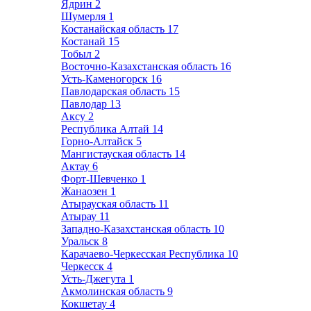
Ядрин
2
Шумерля
1
Костанайская область
17
Костанай
15
Тобыл
2
Восточно-Казахстанская область
16
Усть-Каменогорск
16
Павлодарская область
15
Павлодар
13
Аксу
2
Республика Алтай
14
Горно-Алтайск
5
Мангистауская область
14
Актау
6
Форт-Шевченко
1
Жанаозен
1
Атырауская область
11
Атырау
11
Западно-Казахстанская область
10
Уральск
8
Карачаево-Черкесская Республика
10
Черкесск
4
Усть-Джегута
1
Акмолинская область
9
Кокшетау
4