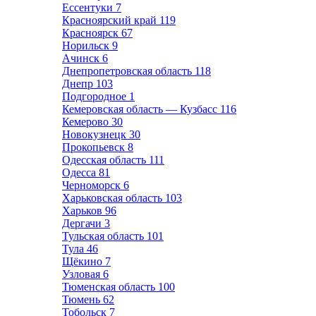
Ессентуки
7
Красноярский край
119
Красноярск
67
Норильск
9
Ачинск
6
Днепропетровская область
118
Днепр
103
Подгородное
1
Кемеровская область — Кузбасс
116
Кемерово
30
Новокузнецк
30
Прокопьевск
8
Одесская область
111
Одесса
81
Черноморск
6
Харьковская область
103
Харьков
96
Дергачи
3
Тульская область
101
Тула
46
Щёкино
7
Узловая
6
Тюменская область
100
Тюмень
62
Тобольск
7