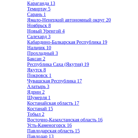
Караганда
13
Темиртау
5
Сарань
1
Ямало-Ненецкий автономный округ
20
Ноябрьск
8
Новый Уренгой
4
Салехард
3
Кабардино-Балкарская Республика
19
Нальчик
10
Прохладный
3
Баксан
2
Республика Саха (Якутия)
19
Якутск
8
Покровск
1
Чувашская Республика
17
Алатырь
3
Ядрин
2
Шумерля
1
Костанайская область
17
Костанай
15
Тобыл
2
Восточно-Казахстанская область
16
Усть-Каменогорск
16
Павлодарская область
15
Павлодар
13