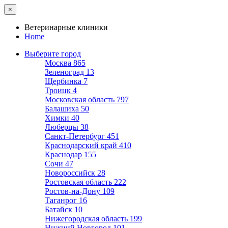
×
Ветеринарные клиники
Home
Выберите город
Москва
865
Зеленоград
13
Щербинка
7
Троицк
4
Московская область
797
Балашиха
50
Химки
40
Люберцы
38
Санкт-Петербург
451
Краснодарский край
410
Краснодар
155
Сочи
47
Новороссийск
28
Ростовская область
222
Ростов-на-Дону
109
Таганрог
16
Батайск
10
Нижегородская область
199
Нижний Новгород
101