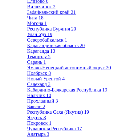
Елизово
6
Вилючинск
2
Забайкальский край
21
Чита
18
Могоча
1
Республика Бурятия
20
Улан-Удэ
19
Северобайкальск
1
Карагандинская область
20
Караганда
13
Темиртау
5
Сарань
1
Ямало-Ненецкий автономный округ
20
Ноябрьск
8
Новый Уренгой
4
Салехард
3
Кабардино-Балкарская Республика
19
Нальчик
10
Прохладный
3
Баксан
2
Республика Саха (Якутия)
19
Якутск
8
Покровск
1
Чувашская Республика
17
Алатырь
3