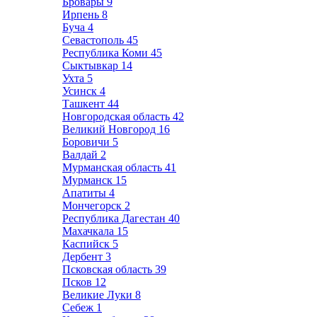
Бровары
9
Ирпень
8
Буча
4
Севастополь
45
Республика Коми
45
Сыктывкар
14
Ухта
5
Усинск
4
Ташкент
44
Новгородская область
42
Великий Новгород
16
Боровичи
5
Валдай
2
Мурманская область
41
Мурманск
15
Апатиты
4
Мончегорск
2
Республика Дагестан
40
Махачкала
15
Каспийск
5
Дербент
3
Псковская область
39
Псков
12
Великие Луки
8
Себеж
1