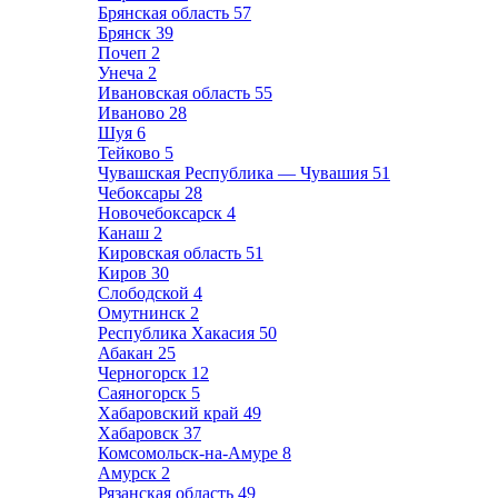
Брянская область
57
Брянск
39
Почеп
2
Унеча
2
Ивановская область
55
Иваново
28
Шуя
6
Тейково
5
Чувашская Республика — Чувашия
51
Чебоксары
28
Новочебоксарск
4
Канаш
2
Кировская область
51
Киров
30
Слободской
4
Омутнинск
2
Республика Хакасия
50
Абакан
25
Черногорск
12
Саяногорск
5
Хабаровский край
49
Хабаровск
37
Комсомольск-на-Амуре
8
Амурск
2
Рязанская область
49