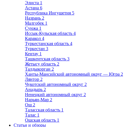
Элиста
1
Астана
6
Республика Ингушетия
5
Назрань
2
Малгобек
1
Сунжа
1
Иссык-Кульская область
4
Каракол
4
Туркестанская область
4
Туркестан
3
Кентау
1
Ташкентская область
3
Жетысу область
2
Талдыкорган
2
Ханты-Мансийский автономный округ — Югра
2
Лянтор
2
Чукотский автономный округ
2
Анадырь
2
Ненецкий автономный округ
2
Нарьян-Мар
2
Ош
2
Таласская область
1
Талас
1
Ошская область
1
Статьи и обзоры