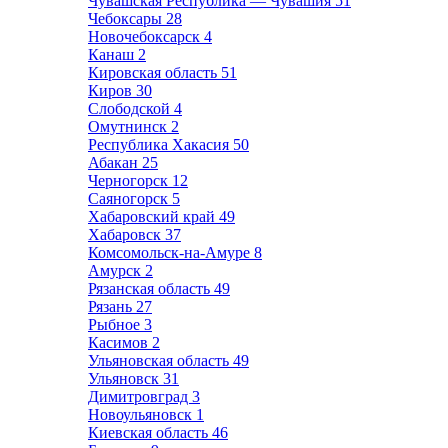
Чувашская Республика — Чувашия
51
Чебоксары
28
Новочебоксарск
4
Канаш
2
Кировская область
51
Киров
30
Слободской
4
Омутнинск
2
Республика Хакасия
50
Абакан
25
Черногорск
12
Саяногорск
5
Хабаровский край
49
Хабаровск
37
Комсомольск-на-Амуре
8
Амурск
2
Рязанская область
49
Рязань
27
Рыбное
3
Касимов
2
Ульяновская область
49
Ульяновск
31
Димитровград
3
Новоульяновск
1
Киевская область
46