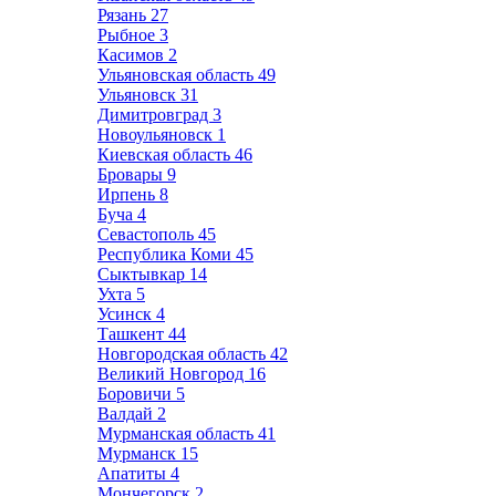
Рязань
27
Рыбное
3
Касимов
2
Ульяновская область
49
Ульяновск
31
Димитровград
3
Новоульяновск
1
Киевская область
46
Бровары
9
Ирпень
8
Буча
4
Севастополь
45
Республика Коми
45
Сыктывкар
14
Ухта
5
Усинск
4
Ташкент
44
Новгородская область
42
Великий Новгород
16
Боровичи
5
Валдай
2
Мурманская область
41
Мурманск
15
Апатиты
4
Мончегорск
2