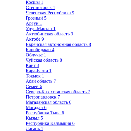
Косшы
1
Степногорск
1
Чеченская Республика
9
Грозный
5
Аргун
1
Урус-Мартан
1
Актюбинская область
9
Актобе
9
Еврейская автономная область
8
Биробиджан
4
Облучье
1
Чуйская область
8
Кант
3
Кара-Балта
1
Токмок
1
Абай область
7
Семей
6
Северо-Казахстанская область
7
Петропавловск
7
Магаданская область
6
Магадан
6
Республика Тыва
6
Кызыл
5
Республика Калмыкия
6
Лагань
1