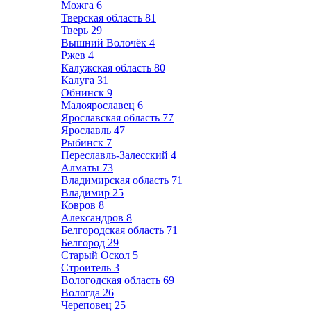
Можга
6
Тверская область
81
Тверь
29
Вышний Волочёк
4
Ржев
4
Калужская область
80
Калуга
31
Обнинск
9
Малоярославец
6
Ярославская область
77
Ярославль
47
Рыбинск
7
Переславль-Залесский
4
Алматы
73
Владимирская область
71
Владимир
25
Ковров
8
Александров
8
Белгородская область
71
Белгород
29
Старый Оскол
5
Строитель
3
Вологодская область
69
Вологда
26
Череповец
25