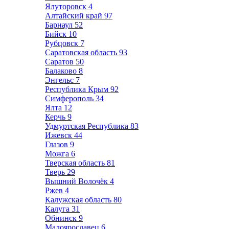
Ялуторовск
4
Алтайский край
97
Барнаул
52
Бийск
10
Рубцовск
7
Саратовская область
93
Саратов
50
Балаково
8
Энгельс
7
Республика Крым
92
Симферополь
34
Ялта
12
Керчь
9
Удмуртская Республика
83
Ижевск
44
Глазов
9
Можга
6
Тверская область
81
Тверь
29
Вышний Волочёк
4
Ржев
4
Калужская область
80
Калуга
31
Обнинск
9
Малоярославец
6