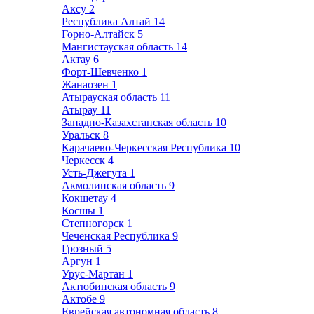
Аксу
2
Республика Алтай
14
Горно-Алтайск
5
Мангистауская область
14
Актау
6
Форт-Шевченко
1
Жанаозен
1
Атырауская область
11
Атырау
11
Западно-Казахстанская область
10
Уральск
8
Карачаево-Черкесская Республика
10
Черкесск
4
Усть-Джегута
1
Акмолинская область
9
Кокшетау
4
Косшы
1
Степногорск
1
Чеченская Республика
9
Грозный
5
Аргун
1
Урус-Мартан
1
Актюбинская область
9
Актобе
9
Еврейская автономная область
8