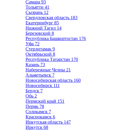
Самара
93
Тольятти
41
Сызрань
12
Свердловская область
183
Екатеринбург
85
Нижний Тагил
14
Березовский
8
Республика Башкортостан
176
Уфа
72
Стерлитамак
9
Октябрьский
8
Республика Татарстан
170
Казань
73
Набережные Челны
21
Альметьевск
7
Новосибирская область
160
Новосибирск
111
Бердск
7
Обь
2
Пермский край
151
Пермь
78
Соликамск
7
Краснокамск
6
Иркутская область
147
Иркутск
68