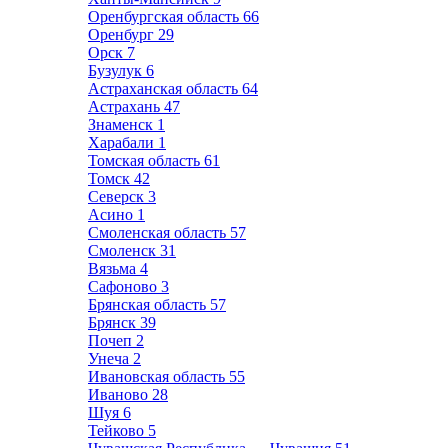
Оренбургская область
66
Оренбург
29
Орск
7
Бузулук
6
Астраханская область
64
Астрахань
47
Знаменск
1
Харабали
1
Томская область
61
Томск
42
Северск
3
Асино
1
Смоленская область
57
Смоленск
31
Вязьма
4
Сафоново
3
Брянская область
57
Брянск
39
Почеп
2
Унеча
2
Ивановская область
55
Иваново
28
Шуя
6
Тейково
5