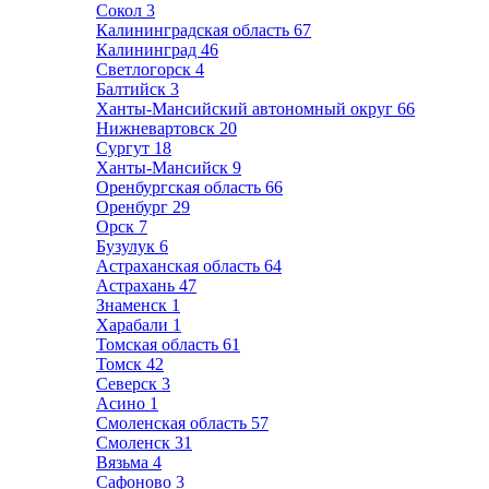
Сокол
3
Калининградская область
67
Калининград
46
Светлогорск
4
Балтийск
3
Ханты-Мансийский автономный округ
66
Нижневартовск
20
Сургут
18
Ханты-Мансийск
9
Оренбургская область
66
Оренбург
29
Орск
7
Бузулук
6
Астраханская область
64
Астрахань
47
Знаменск
1
Харабали
1
Томская область
61
Томск
42
Северск
3
Асино
1
Смоленская область
57
Смоленск
31
Вязьма
4
Сафоново
3