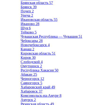
Брянская область
57
Брянск
39
Почеп
2
Унеча
2
Ивановская область
55
Иваново
28
Шуя
6
Тейково
5
Чувашская Республика — Чувашия
51
Чебоксары
28
Новочебоксарск
4
Канаш
2
Кировская область
51
Киров
30
Слободской
4
Омутнинск
2
Республика Хакасия
50
Абакан
25
Черногорск
12
Саяногорск
5
Хабаровский край
49
Хабаровск
37
Комсомольск-на-Амуре
8
Амурск
2
Рязанская область
49