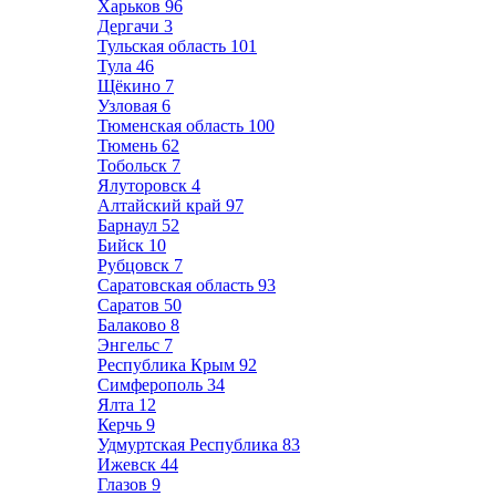
Харьков
96
Дергачи
3
Тульская область
101
Тула
46
Щёкино
7
Узловая
6
Тюменская область
100
Тюмень
62
Тобольск
7
Ялуторовск
4
Алтайский край
97
Барнаул
52
Бийск
10
Рубцовск
7
Саратовская область
93
Саратов
50
Балаково
8
Энгельс
7
Республика Крым
92
Симферополь
34
Ялта
12
Керчь
9
Удмуртская Республика
83
Ижевск
44
Глазов
9