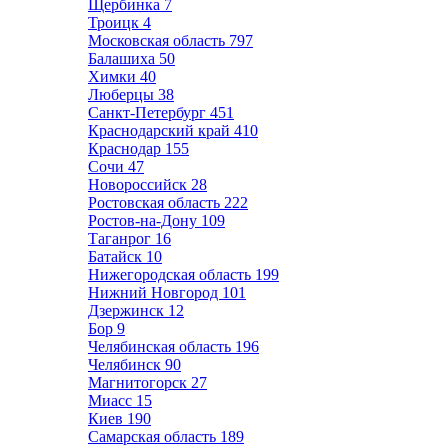
Щербинка
7
Троицк
4
Московская область
797
Балашиха
50
Химки
40
Люберцы
38
Санкт-Петербург
451
Краснодарский край
410
Краснодар
155
Сочи
47
Новороссийск
28
Ростовская область
222
Ростов-на-Дону
109
Таганрог
16
Батайск
10
Нижегородская область
199
Нижний Новгород
101
Дзержинск
12
Бор
9
Челябинская область
196
Челябинск
90
Магнитогорск
27
Миасс
15
Киев
190
Самарская область
189