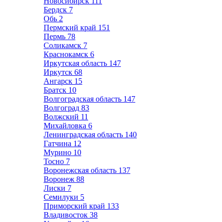
Новосибирск
111
Бердск
7
Обь
2
Пермский край
151
Пермь
78
Соликамск
7
Краснокамск
6
Иркутская область
147
Иркутск
68
Ангарск
15
Братск
10
Волгоградская область
147
Волгоград
83
Волжский
11
Михайловка
6
Ленинградская область
140
Гатчина
12
Мурино
10
Тосно
7
Воронежская область
137
Воронеж
88
Лиски
7
Семилуки
5
Приморский край
133
Владивосток
38