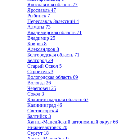
Ярославская область
77
Ярославль
47
Рыбинск
7
Переславль-Залесский
4
Алматы
73
Владимирская область
71
Владимир
25
Ковров
8
Александров
8
Белгородская область
71
Белгород
29
Старый Оскол
5
Строитель
3
Вологодская область
69
Вологда
26
Череповец
25
Сокол
3
Калининградская область
67
Калининград
46
Светлогорск
4
Балтийск
3
Ханты-Мансийский автономный округ
66
Нижневартовск
20
Сургут
18
Ханты-Мансийск
9