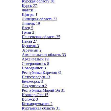
Курская область
38
Курск
27
Фатеж
1
Щигры
1
Липецкая область
37
Липецк
19
Елец
5
Грязи
2
Пензенская область
35
Пенза
27
Кузнецк
3
Заречный
2
Архангельская область
33
Архангельск
19
Северодвинск
8
Новодвинск
3
Республика Карелия
31
Петрозаводск
13
Беломорск
3
Лахденпохья
2
Республика Марий Эл
31
Йошкар-Ола
15
Волжск
3
Козьмодемьянск
2
Курганская область
31