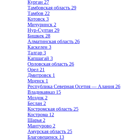
Курган
27
Тамбовская область
29
Тамбов
22
Котовск
3
Мичуринск
2
Нур-Султан
29
Бишкек
28
Алматинская область
26
Каскелен
3
Талгар
3
Капшагай
3
Орловская область
26
Орел
21
Дмитровск
1
Мценск
1
Республика Северная Осетия — Алания
26
Владикавказ
15
Моздок
2
Беслан
2
Костромская область
25
Кострома
12
Шарья
2
Мантурово
2
Амурская область
25
Благовещенск
13