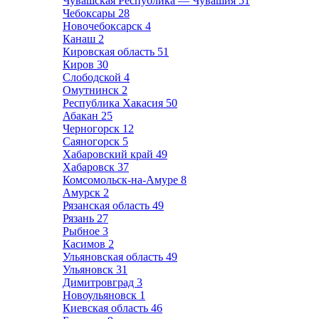
Чувашская Республика — Чувашия
51
Чебоксары
28
Новочебоксарск
4
Канаш
2
Кировская область
51
Киров
30
Слободской
4
Омутнинск
2
Республика Хакасия
50
Абакан
25
Черногорск
12
Саяногорск
5
Хабаровский край
49
Хабаровск
37
Комсомольск-на-Амуре
8
Амурск
2
Рязанская область
49
Рязань
27
Рыбное
3
Касимов
2
Ульяновская область
49
Ульяновск
31
Димитровград
3
Новоульяновск
1
Киевская область
46